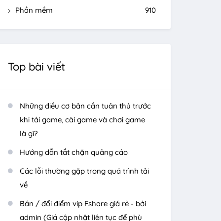
Phần mềm
910
Top bài viết
Những điều cơ bản cần tuân thủ trước
khi tải game, cài game và chơi game
là gì?
Hướng dẫn tắt chặn quảng cáo
Các lỗi thường gặp trong quá trình tải
về
Bán / đổi điểm vip Fshare giá rẻ - bởi
admin (Giá cập nhật liên tục để phù