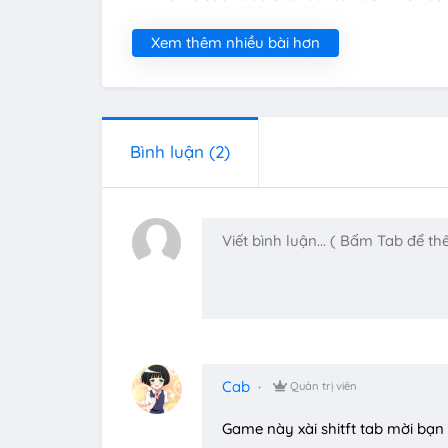
Xem thêm nhiều bài hơn
Bình luận
(2)
Cab
Quản trị viên
Game này xài shitft tab mời bạ