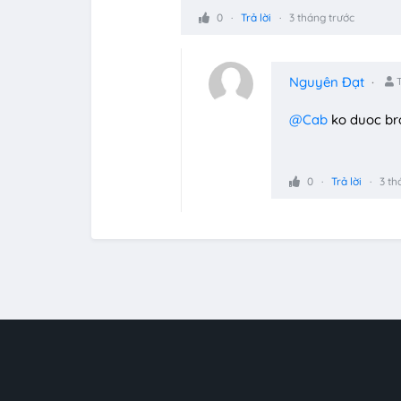
0
Trả lời
3 tháng trước
Nguyên Đạt
T
@Cab
ko duoc br
0
Trả lời
3 th