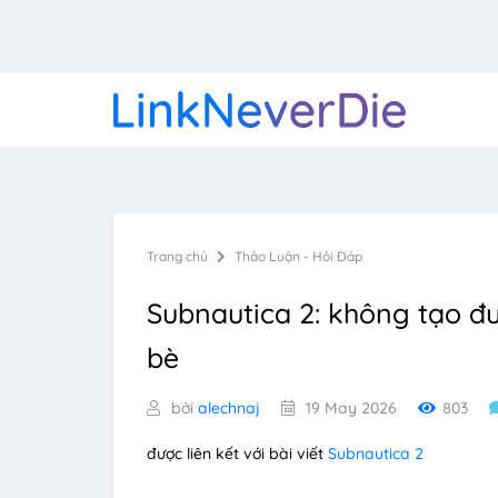
Trang chủ
Thảo Luận - Hỏi Đáp
Subnautica 2: không tạo đ
bè
bởi
alechnaj
19 May 2026
803
được liên kết với bài viết
Subnautica 2