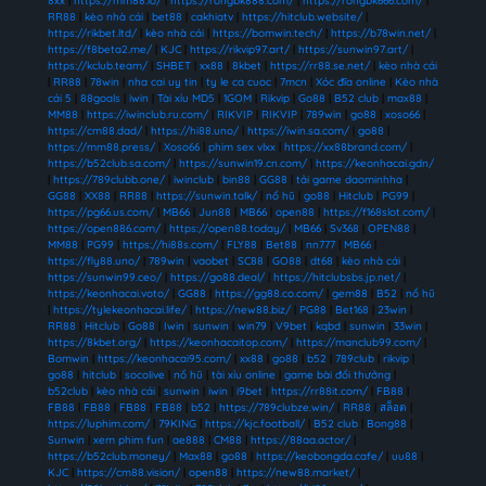
8xx
|
https://mm88.io/
|
https://rongbk888.com/
|
https://rongbk666.com/
|
RR88
|
kèo nhà cái
|
bet88
|
cakhiatv
|
https://hitclub.website/
|
https://rikbet.ltd/
|
kèo nhà cái
|
https://bomwin.tech/
|
https://b78win.net/
|
https://f8beta2.me/
|
KJC
|
https://rikvip97.art/
|
https://sunwin97.art/
|
https://kclub.team/
|
SHBET
|
xx88
|
8kbet
|
https://rr88.se.net/
|
kèo nhà cái
|
RR88
|
78win
|
nha cai uy tin
|
ty le ca cuoc
|
7mcn
|
Xóc đĩa online
|
Kèo nhà
cái 5
|
88goals
|
iwin
|
Tài xỉu MD5
|
1GOM
|
Rikvip
|
Go88
|
B52 club
|
max88
|
MM88
|
https://iwinclub.ru.com/
|
RIKVIP
|
RIKVIP
|
789win
|
go88
|
xoso66
|
https://cm88.dad/
|
https://hi88.uno/
|
https://iwin.sa.com/
|
go88
|
https://mm88.press/
|
Xoso66
|
phim sex vlxx
|
https://xx88brand.com/
|
https://b52club.sa.com/
|
https://sunwin19.cn.com/
|
https://keonhacai.gdn/
|
https://789clubb.one/
|
iwinclub
|
bin88
|
GG88
|
tải game daominhha
|
GG88
|
XX88
|
RR88
|
https://sunwin.talk/
|
nổ hũ
|
go88
|
Hitclub
|
PG99
|
https://pg66.us.com/
|
MB66
|
Jun88
|
MB66
|
open88
|
https://f168slot.com/
|
https://open886.com/
|
https://open88.today/
|
MB66
|
Sv368
|
OPEN88
|
MM88
|
PG99
|
https://hi88s.com/
|
FLY88
|
Bet88
|
nn777
|
MB66
|
https://fly88.uno/
|
789win
|
vaobet
|
SC88
|
GO88
|
dt68
|
kèo nhà cái
|
https://sunwin99.ceo/
|
https://go88.deal/
|
https://hitclubsbs.jp.net/
|
https://keonhacai.voto/
|
GG88
|
https://gg88.co.com/
|
gem88
|
B52
|
nổ hũ
|
https://tylekeonhacai.life/
|
https://new88.biz/
|
PG88
|
Bet168
|
23win
|
RR88
|
Hitclub
|
Go88
|
Iwin
|
sunwin
|
win79
|
V9bet
|
kqbd
|
sunwin
|
33win
|
https://8kbet.org/
|
https://keonhacaitop.com/
|
https://manclub99.com/
|
Bomwin
|
https://keonhacai95.com/
|
xx88
|
go88
|
b52
|
789club
|
rikvip
|
go88
|
hitclub
|
socolive
|
nổ hũ
|
tài xỉu online
|
game bài đổi thưởng
|
b52club
|
kèo nhà cái
|
sunwin
|
iwin
|
i9bet
|
https://rr88it.com/
|
FB88
|
FB88
|
FB88
|
FB88
|
FB88
|
b52
|
https://789clubze.win/
|
RR88
|
สล็อต
|
https://luphim.com/
|
79KING
|
https://kjc.football/
|
B52 club
|
Bong88
|
Sunwin
|
xem phim fun
|
ae888
|
CM88
|
https://88aa.actor/
|
https://b52club.money/
|
Max88
|
go88
|
https://keobongda.cafe/
|
uu88
|
KJC
|
https://cm88.vision/
|
open88
|
https://new88.market/
|