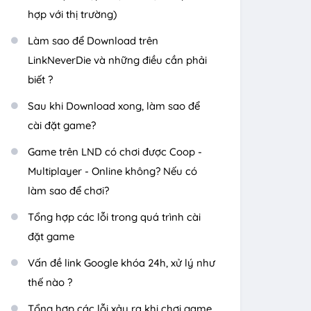
hợp với thị trường)
Làm sao để Download trên
LinkNeverDie và những điều cần phải
biết ?
Sau khi Download xong, làm sao để
cài đặt game?
Game trên LND có chơi được Coop -
Multiplayer - Online không? Nếu có
làm sao để chơi?
Tổng hợp các lỗi trong quá trình cài
đặt game
Vấn đề link Google khóa 24h, xử lý như
thế nào ?
Tổng hợp các lỗi xảy ra khi chơi game