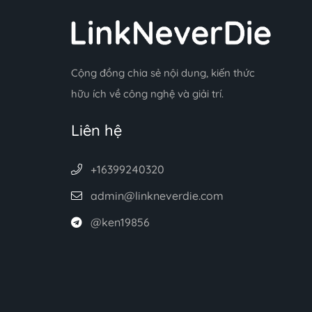
Cộng đồng chia sẻ nội dung, kiến thức
hữu ích về công nghệ và giải trí.
Liên hệ
+16399240320
admin@linkneverdie.com
@ken19856