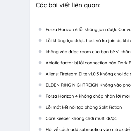
Các bài viết liên quan:
Forza Horizon 6 lỗi không join được Conv
Lỗi không tạo được host và ko join dc khi 
không vào được room của bạn bè vì không
Abiotic factor bị lỗi connection bản Dark
Aliens: Fireteam Elite v1.0.5 không chơi đc 
ELDEN RING NIGHTREIGN Không vào phò
Forza Horizon 4 không chấp nhận lời mời
Lỗi mất kết nối tạo phòng Split Fiction
Core keeper không chơi multi được
Hỏi về cách add subnautica vào nitrox để 