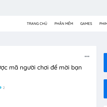
TRANG CHỦ
PHẦN MỀM
GAMES
PHI
ược mã người chơi để mời bạn
2