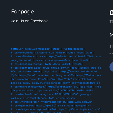
Fanpage
Join Us on Facebook
T
M
T
nettruyen
|
https://zinmanga.net
|
ufabet
|
truc tiep bong da
|
https://iwinclub.la/
|
Ku casino
|
Ku11
|
xoilac tv
|
Fun88
|
kubet
|
sv388
|
ti
https://sv368.direct/
|
sunwin
|
https://ee88vie.com/
|
Kubet88
|
78win
|
nhà
cái uy tín
|
sunwin
|
sunwin
|
kqxs ketquaxoso3.com
|
nhà cái lô đề
|
https://keonhacai.football/
|
IWIN
|
78win
|
xoilac tv
|
xoso66
|
https://keonhacai55.bet/
|
rikvip
|
hitclub
|
sunwin
|
go88
|
socolive
|
Trực tiếp
bóng đá
|
Alo789
|
Ae888
|
xôi lạc
|
v9bet
|
https://keonhacai.fund/
|
vip66
|
Vip66
|
https://mb66p.com/
|
truc tiep bong da
|
VIP66
|
https://78winnh.net/
|
https://mb66q.com/
|
Xoso66
|
MB66
|
https://mb66.life/
|
colatv trực tiếp
bóng đá
|
colatv
|
colatv truc tiep bong da
|
colatv
|
colatv bóng đá trực tiếp
|
https://tylekeonhacai.futbol/
|
https://bshbet.com/
|
b52
|
b52
|
xx88
|
RR88
|
thapcamtv
|
xoilac
|
https://sunwin1.bz/
|
XX88
|
XX88
|
MM88
|
MM88
|
https://bluphim5.com/
|
luongsontv
|
RR88
|
XX88
|
MB66
|
gavangtv
|
cakhiatv
|
https://go88fc.com/
|
trực tiếp nba
|
soi kèo
|
https://79king.express/
|
https://ok365.center/
|
https://xx88.me.uk/
|
https://gem88.bar/
|
https://vip79.fit/
|
BIN88
|
Go88
|
nowgoal
|
7m
|
https://choigamebai.org/
|
ok9
|
MB66
|
https://top10nhacaiuytin.win/
|
KJC
|