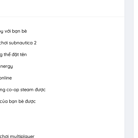
oy với bạn bè
chơi subnautica 2
 thể đặt tên
 Energy
online
ng co-op steam được
 của bạn bè được
chơi multiplayer