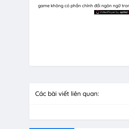
game không có phần chỉnh đổi ngôn ngữ tron
Các bài viết liên quan: