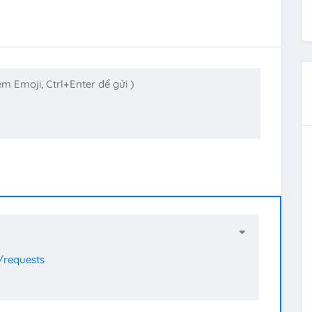
/requests