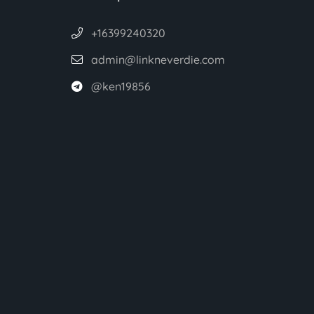
+16399240320
admin@linkneverdie.com
@ken19856