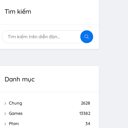
Tìm kiếm
Danh mục
Chung
2628
Games
13382
Phim
34