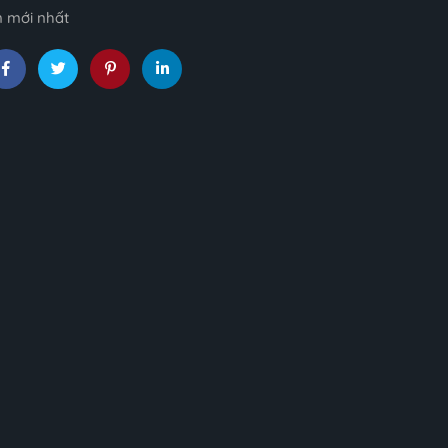
n mới nhất