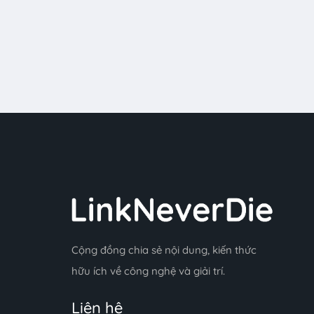
Cộng đồng chia sẻ nội dung, kiến thức
hữu ích về công nghệ và giải trí.
Liên hệ