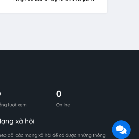
0
0
ổng lượt xem
Online
ạng xã hội
heo dõi các mạng xã hội để có được những thông