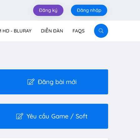
Đăng ký
Đăng nhập
M HD - BLURAY
DIỄN ĐÀN
FAQS
Đăng bài mới
Yêu cầu Game / Soft