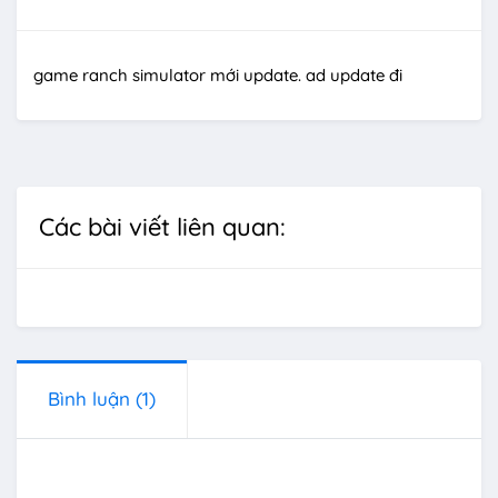
game ranch simulator mới update. ad update đi
Các bài viết liên quan:
Bình luận
(1)