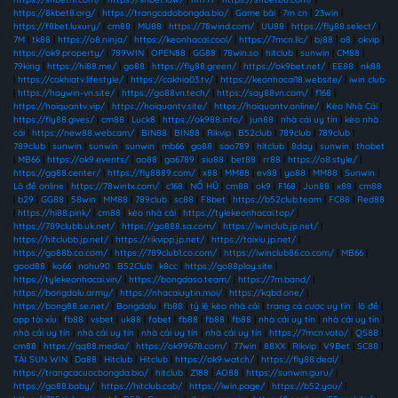
https://8kbet8.org/
|
https://trangcadobongda.bio/
|
Game bài
|
7m cn
|
23win
|
https://f8bet.luxury/
|
cm88
|
MU88
|
https://78wind.com/
|
UU88
|
https://fly88.select/
|
7M
|
tk88
|
https://o8.ninja/
|
https://keonhacai.cool/
|
https://7mcn.llc/
|
bj88
|
o8
|
okvip
|
https://ok9.property/
|
789WIN
|
OPEN88
|
GG88
|
78win.so
|
hitclub
|
sunwin
|
CM88
|
79king
|
https://hi88.me/
|
go88
|
https://fly88.green/
|
https://ok9bet.net/
|
EE88
|
nk88
|
https://cakhiatv.lifestyle/
|
https://cakhia03.tv/
|
https://keonhacai18.website/
|
iwin club
|
https://haywin-vn.site/
|
https://go88vn.tech/
|
https://say88vn.com/
|
f168
|
https://hoiquantv.vip/
|
https://hoiquantv.site/
|
https://hoiquantv.online/
|
Kèo Nhà Cái
|
https://fly88.gives/
|
cm88
|
Luck8
|
https://ok988.info/
|
jun88
|
nhà cái uy tín
|
kèo nhà
cái
|
https://new88.webcam/
|
BIN88
|
BIN88
|
Rikvip
|
B52club
|
789club
|
789club
|
789club
|
sunwin
|
sunwin
|
sunwin
|
mb66
|
go88
|
sao789
|
hitclub
|
8day
|
sunwin
|
thabet
|
MB66
|
https://ok9.events/
|
ao88
|
ga6789
|
siu88
|
bet88
|
rr88
|
https://o8.style/
|
https://gg88.center/
|
https://fly8889.com/
|
x88
|
MM88
|
ev88
|
yo88
|
MM88
|
Sunwin
|
Lô đề online
|
https://78wintx.com/
|
c168
|
NỔ HŨ
|
cm88
|
ok9
|
F168
|
Jun88
|
x88
|
cm88
|
b29
|
GG88
|
58win
|
MM88
|
789club
|
sc88
|
F8bet
|
https://b52club.team
|
FC88
|
Red88
|
https://hi88.pink/
|
cm88
|
kèo nhà cái
|
https://tylekeonhacai.top/
|
https://789clubb.uk.net/
|
https://go888.sa.com/
|
https://iwinclub.jp.net/
|
https://hitclubb.jp.net/
|
https://rikvipp.jp.net/
|
https://taixiu.jp.net/
|
https://go88b.co.com/
|
https://789club1.co.com/
|
https://iwinclub86.co.com/
|
MB66
|
good88
|
ko66
|
nohu90
|
B52Club
|
k8cc
|
https://go88play.site
|
https://tylekeonhacai.vin/
|
https://bongdaso.team/
|
https://7m.band/
|
https://bongdalu.army/
|
https://nhacaiuytin.moi/
|
https://kqbd.one/
|
https://bong88.se.net/
|
Bongdalu
|
fb88
|
tỷ lệ kèo nhà cái
|
trang cá cược uy tín
|
lô đề
|
app tài xỉu
|
fb88
|
vsbet
|
uk88
|
fabet
|
fb88
|
fb88
|
fb88
|
nhà cái uy tín
|
nhà cái uy tín
|
nhà cái uy tín
|
nhà cái uy tín
|
nhà cái uy tín
|
nhà cái uy tín
|
https://7mcn.voto/
|
QS88
|
cm88
|
https://qq88.media/
|
https://ok99678.com/
|
77win
|
88XX
|
Rikvip
|
V9Bet
|
SC88
|
TẢI SUN WIN
|
Da88
|
Hitclub
|
Hitclub
|
https://ok9.watch/
|
https://fly88.deal/
|
https://trangcacuocbongda.bio/
|
hitclub
|
Z188
|
AO88
|
https://sunwin.guru/
|
https://go88.baby/
|
https://hitclub.cab/
|
https://iwin.page/
|
https://b52.you/
|