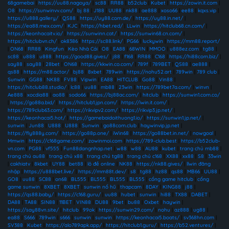
68gamebai
|
https://uu88.nagoya/
|
sc88
|
RR88
|
b52club
|
Kubet
|
https://zowin.it.com
|
O8
|
https://sunwinvv.com/
|
bj 88
|
J188
|
UU88
|
nk88
|
ae888
|
xoso66
|
ee88
|
kqxs.vip
|
https://u888.gallery/
|
QS88
|
https://uy88.com.de/
|
https://uy88.in.net/
|
https://ea88.mex.com/
|
KJC
|
https://hbet.red/
|
LLwin
|
https://hitclub68.cn.com/
|
https://keonhacaitv.io/
|
https://sunwinn.cat/
|
https://sunwin68.cn.com/
|
https://hitclubvn.ch/
|
ok8386
|
https://sc88.link/
|
PG66
|
luckywin
|
https://mm88.report/
|
ON68
|
RR88
|
Kingfun
|
Kèo Nhà Cái
|
O8
|
EA88
|
68WIN
|
MMOO
|
u888ez.com
|
tg88
|
sc88
|
u888
|
u888
|
https://good88.gives/
|
j88
|
f168
|
RR88
|
C168
|
https://hi88com.biz/
|
say88
|
say88
|
28bet
|
ON68
|
https://kkwin.co.com/
|
789f
|
789BET
|
QS88
|
ae888
|
qs88
|
https://m88.actor/
|
bj88
|
8xbet
|
789win
|
https://nohu52.art
|
789win
|
789 club
|
Sunwin
|
GG88
|
NK88
|
FV88
|
Vipwin
|
EA88
|
HITCLUB
|
Go88
|
Vin88
|
https://hitclub88.studio/
|
lc88
|
uu88
|
mb88
|
23win
|
https://789bet7a.com/
|
winvn
|
Ae888
|
xocdia88
|
ao88
|
sodo66
|
https://bj88ac.com/
|
hitclub
|
https://sunwin1.com.co/
|
https://go88a.bid/
|
https://hitclub1.jpn.com/
|
https://iwin.it.com/
|
https://789club63.com/
|
https://rikvipv2.com/
|
https://rikvip3.jp.net/
|
https://keonhacai5.hot/
|
https://gamebaidoithuong1.io/
|
https://sunwin1.jp.net/
|
sunwin
|
Jun88
|
U888
|
U888
|
Sunwin
|
go88com.club
|
haywinvip.jp.net
|
https://fly888y.com/
|
https://go88p.one/
|
iWin68
|
https://go88bet.in.net/
|
nowgoal
|
Mmwin
|
https://c168game.com/
|
zowinmoi.com
|
https://789-club.best
|
https://b52club-
vn.com
|
PG88
|
vf555
|
Fun88dangnhap.net
|
w88
|
w88
|
AU88
|
kubet
|
trang chủ mb88
|
trang chủ au88
|
trang chủ x88
|
trang chủ tg88
|
trang chủ c168
|
XX88
|
xx88
|
S8
|
33win
|
cakhiatv
|
8kbet
|
UY88
|
bet88
|
lô đề online
|
NK88
|
https://nk88.gives/
|
llwin đăng
nhập
|
https://u888bet.live/
|
https://mm88t.dev/
|
s8
|
tg88
|
hz88
|
qs88
|
MB66
|
UU88
|
GO8
|
uu88
|
SC88
|
on68
|
BL555
|
BL555
|
BL555
|
BL555
|
cổng game hitclub
|
cổng
game sunwin
|
8XBET
|
8XBET
|
sunwin nổ hũ
|
thapcam
|
8DAY
|
KING88
|
j88
|
https://qs88.baby/
|
https://c168.guru/
|
uu88
|
hubet
|
sunwin
|
hi88
|
TX88
|
DABET
|
DA88
|
TA88
|
SIN88
|
11BET
|
VIN88
|
DU88
|
9bet
|
bu88
|
Oxbet
|
haywin
|
https://say88vn.site/
|
hitclub
|
99ok
|
https://sunwin29.com/
|
nohu
|
az888
|
ug88
|
ea88
|
S666
|
789win
|
s666
|
sunwin
|
sunwin
|
https://keonhacai5.boats/
|
sv368hn.com
|
SV388
|
Kubet
|
https://alo789apk.app/
|
https://hitclub1.guru/
|
https://b52.ventures/
|