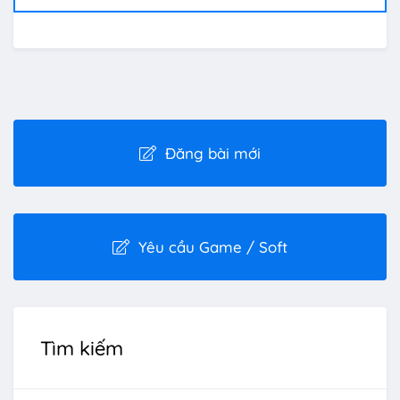
Đăng bài mới
Yêu cầu Game / Soft
Tìm kiếm