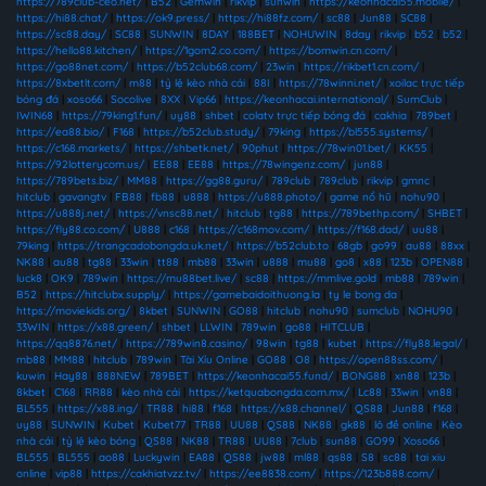
https://789club-ceo.net/
|
B52
|
Gemwin
|
rikvip
|
sunwin
|
https://keonhacai55.mobile/
|
https://hi88.chat/
|
https://ok9.press/
|
https://hi88fz.com/
|
sc88
|
Jun88
|
SC88
|
https://sc88.day/
|
SC88
|
SUNWIN
|
8DAY
|
188BET
|
NOHUWIN
|
8day
|
rikvip
|
b52
|
b52
|
https://hello88.kitchen/
|
https://1gom2.co.com/
|
https://bomwin.cn.com/
|
https://go88net.com/
|
https://b52club68.com/
|
23win
|
https://rikbet1.cn.com/
|
https://8xbetlt.com/
|
m88
|
tỷ lệ kèo nhà cái
|
88I
|
https://78winni.net/
|
xoilac trực tiếp
bóng đá
|
xoso66
|
Socolive
|
8XX
|
Vip66
|
https://keonhacai.international/
|
SumClub
|
IWIN68
|
https://79king1.fun/
|
uy88
|
shbet
|
colatv trực tiếp bóng đá
|
cakhia
|
789bet
|
https://ea88.bio/
|
F168
|
https://b52club.study/
|
79king
|
https://bl555.systems/
|
https://c168.markets/
|
https://shbetk.net/
|
90phut
|
https://78win01.bet/
|
KK55
|
https://92lotterycom.us/
|
EE88
|
EE88
|
https://78wingenz.com/
|
jun88
|
https://789bets.biz/
|
MM88
|
https://gg88.guru/
|
789club
|
789club
|
rikvip
|
gmnc
|
hitclub
|
gavangtv
|
FB88
|
fb88
|
u888
|
https://u888.photo/
|
game nổ hũ
|
nohu90
|
https://u888j.net/
|
https://vnsc88.net/
|
hitclub
|
tg88
|
https://789bethp.com/
|
SHBET
|
https://fly88.co.com/
|
U888
|
c168
|
https://c168mov.com/
|
https://f168.dad/
|
uu88
|
79king
|
https://trangcadobongda.uk.net/
|
https://b52club.to
|
68gb
|
go99
|
au88
|
88xx
|
NK88
|
au88
|
tg88
|
33win
|
tt88
|
mb88
|
33win
|
u888
|
mu88
|
go8
|
x88
|
123b
|
OPEN88
|
luck8
|
OK9
|
789win
|
https://mu88bet.live/
|
sc88
|
https://mmlive.gold
|
mb88
|
789win
|
B52
|
https://hitclubx.supply/
|
https://gamebaidoithuong.la
|
ty le bong da
|
https://moviekids.org/
|
8kbet
|
SUNWIN
|
GO88
|
hitclub
|
nohu90
|
sumclub
|
NOHU90
|
33WIN
|
https://x88.green/
|
shbet
|
LLWIN
|
789win
|
go88
|
HITCLUB
|
https://qq8876.net/
|
https://789win8.casino/
|
98win
|
tg88
|
kubet
|
https://fly88.legal/
|
mb88
|
MM88
|
hitclub
|
789win
|
Tài Xỉu Online
|
GO88
|
O8
|
https://open88ss.com/
|
kuwin
|
Hay88
|
888NEW
|
789BET
|
https://keonhacai55.fund/
|
BONG88
|
xn88
|
123b
|
8kbet
|
C168
|
RR88
|
kèo nhà cái
|
https://ketquabongda.com.mx/
|
Lc88
|
33win
|
vn88
|
BL555
|
https://x88.ing/
|
TR88
|
hi88
|
f168
|
https://x88.channel/
|
QS88
|
Jun88
|
f168
|
uy88
|
SUNWIN
|
Kubet
|
Kubet77
|
TR88
|
UU88
|
QS88
|
NK88
|
gk88
|
lô đề online
|
Kèo
nhà cái
|
tỷ lệ kèo bóng
|
QS88
|
NK88
|
TR88
|
UU88
|
7club
|
sun88
|
GO99
|
Xoso66
|
BL555
|
BL555
|
ao88
|
Luckywin
|
EA88
|
QS88
|
jw88
|
ml88
|
qs88
|
S8
|
sc88
|
tai xiu
online
|
vip88
|
https://cakhiatvzz.tv/
|
https://ee8838.com/
|
https://123b888.com/
|