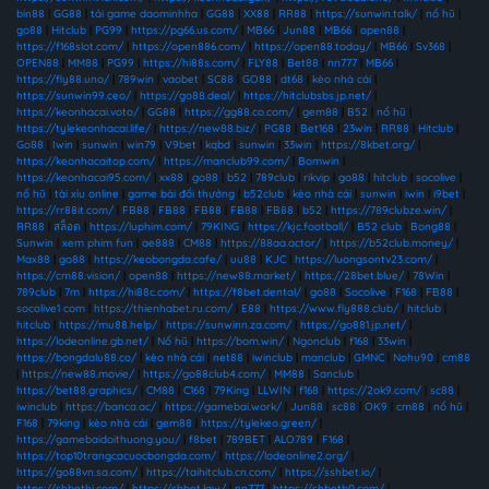
bin88
|
GG88
|
tải game daominhha
|
GG88
|
XX88
|
RR88
|
https://sunwin.talk/
|
nổ hũ
|
go88
|
Hitclub
|
PG99
|
https://pg66.us.com/
|
MB66
|
Jun88
|
MB66
|
open88
|
https://f168slot.com/
|
https://open886.com/
|
https://open88.today/
|
MB66
|
Sv368
|
OPEN88
|
MM88
|
PG99
|
https://hi88s.com/
|
FLY88
|
Bet88
|
nn777
|
MB66
|
https://fly88.uno/
|
789win
|
vaobet
|
SC88
|
GO88
|
dt68
|
kèo nhà cái
|
https://sunwin99.ceo/
|
https://go88.deal/
|
https://hitclubsbs.jp.net/
|
https://keonhacai.voto/
|
GG88
|
https://gg88.co.com/
|
gem88
|
B52
|
nổ hũ
|
https://tylekeonhacai.life/
|
https://new88.biz/
|
PG88
|
Bet168
|
23win
|
RR88
|
Hitclub
|
Go88
|
Iwin
|
sunwin
|
win79
|
V9bet
|
kqbd
|
sunwin
|
33win
|
https://8kbet.org/
|
https://keonhacaitop.com/
|
https://manclub99.com/
|
Bomwin
|
https://keonhacai95.com/
|
xx88
|
go88
|
b52
|
789club
|
rikvip
|
go88
|
hitclub
|
socolive
|
nổ hũ
|
tài xỉu online
|
game bài đổi thưởng
|
b52club
|
kèo nhà cái
|
sunwin
|
iwin
|
i9bet
|
https://rr88it.com/
|
FB88
|
FB88
|
FB88
|
FB88
|
FB88
|
b52
|
https://789clubze.win/
|
RR88
|
สล็อต
|
https://luphim.com/
|
79KING
|
https://kjc.football/
|
B52 club
|
Bong88
|
Sunwin
|
xem phim fun
|
ae888
|
CM88
|
https://88aa.actor/
|
https://b52club.money/
|
Max88
|
go88
|
https://keobongda.cafe/
|
uu88
|
KJC
|
https://luongsontv23.com/
|
https://cm88.vision/
|
open88
|
https://new88.market/
|
https://28bet.blue/
|
78Win
|
789club
|
7m
|
https://hi88c.com/
|
https://f8bet.dental/
|
go88
|
Socolive
|
F168
|
FB88
|
socolive1 com
|
https://thienhabet.ru.com/
|
E88
|
https://www.fly888.club/
|
hitclub
|
hitclub
|
https://mu88.help/
|
https://sunwinn.za.com/
|
https://go881.jp.net/
|
https://lodeonline.gb.net/
|
Nổ hũ
|
https://bom.win/
|
Ngonclub
|
f168
|
33win
|
https://bongdalu88.co/
|
kèo nhà cái
|
net88
|
iwinclub
|
manclub
|
GMNC
|
Nohu90
|
cm88
|
https://new88.movie/
|
https://go88club4.com/
|
MM88
|
Sanclub
|
https://bet88.graphics/
|
CM88
|
C168
|
79King
|
LLWIN
|
f168
|
https://2ok9.com/
|
sc88
|
iwinclub
|
https://banca.ac/
|
https://gamebai.work/
|
Jun88
|
sc88
|
OK9
|
cm88
|
nổ hũ
|
F168
|
79king
|
kèo nhà cái
|
gem88
|
https://tylekeo.green/
|
https://gamebaidoithuong.you/
|
f8bet
|
789BET
|
ALO789
|
F168
|
https://top10trangcacuocbongda.com/
|
https://lodeonline2.org/
|
https://go88vn.sa.com/
|
https://taihitclub.cn.com/
|
https://sshbet.io/
|
https://shbethi.com/
|
https://shbet.law/
|
nn777
|
https://shbetb0.com/
|