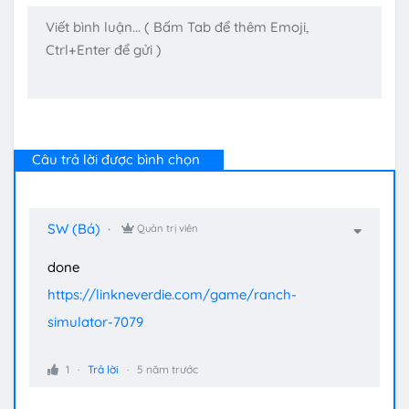
Câu trả lời được bình chọn
SW (Bá)
Quản trị viên
done
https://linkneverdie.com/game/ranch-
simulator-7079
1
Trả lời
5 năm trước