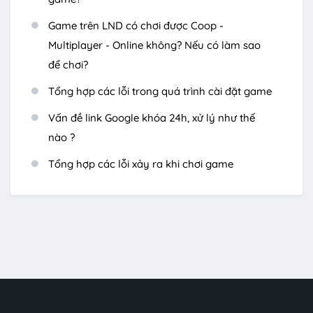
Game trên LND có chơi được Coop -
Multiplayer - Online không? Nếu có làm sao
để chơi?
Tổng hợp các lỗi trong quá trình cài đặt game
Vấn đề link Google khóa 24h, xử lý như thế
nào ?
Tổng hợp các lỗi xảy ra khi chơi game