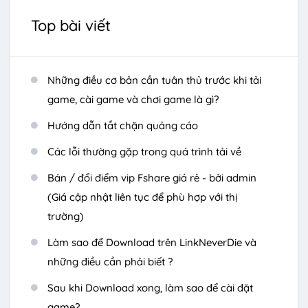
Top bài viết
Những điều cơ bản cần tuân thủ trước khi tải
game, cài game và chơi game là gì?
Hướng dẫn tắt chặn quảng cáo
Các lỗi thường gặp trong quá trình tải về
Bán / đổi điểm vip Fshare giá rẻ - bởi admin
(Giá cập nhật liên tục để phù hợp với thị
trường)
Làm sao để Download trên LinkNeverDie và
những điều cần phải biết ?
Sau khi Download xong, làm sao để cài đặt
game?