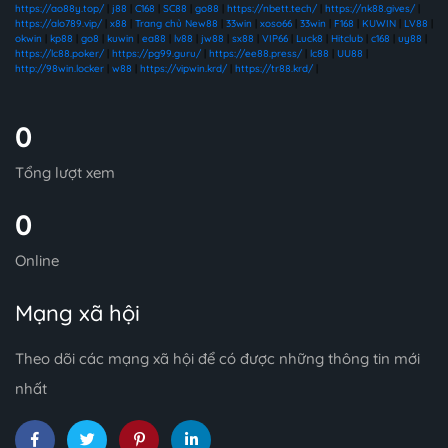
https://ao88y.top/
|
j88
|
C168
|
SC88
|
go88
|
https://nbett.tech/
|
https://nk88.gives/
|
https://alo789.vip/
|
x88
|
Trang chủ New88
|
33win
|
xoso66
|
33win
|
F168
|
KUWIN
|
LV88
|
okwin
|
kp88
|
go8
|
kuwin
|
ea88
|
lv88
|
jw88
|
sx88
|
VIP66
|
Luck8
|
Hitclub
|
c168
|
uy88
|
https://lc88.poker/
|
https://pg99.guru/
|
https://ee88.press/
|
lc88
|
UU88
|
http://98win.locker
|
w88
|
https://vipwin.krd/
|
https://tr88.krd/
|
0
Tổng lượt xem
0
Online
Mạng xã hội
Theo dõi các mạng xã hội để có được những thông tin mới
nhất