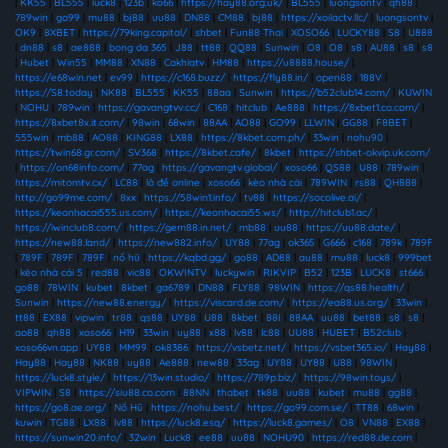
|
KK55
|
BL555
|
luck8
|
123b
|
ko66
|
https://hay88.org.uk/
|
BL555
|
luongsontv
|
qh88
|
789win
|
go99
|
mu88
|
bj88
|
uu88
|
DN88
|
CM88
|
bj88
|
https://xoilactv.llc/
|
luongsontv
|
OK9
|
8XBET
|
https://79king.capital/
|
shbet
|
Fun88 Thai
|
XOSO66
|
LUCKY88
|
S8
|
U888
|
dn88
|
s8
|
ae888
|
bong da 365
|
J88
|
tt88
|
QQ88
|
Sunwin
|
O8
|
O8
|
s8
|
AU88
|
s8
|
s8
|
Hubet
|
Win55
|
MM88
|
XN88
|
Cakhiatv
|
HM88
|
https://u8888.house/
|
https://e68win.net
|
ev99
|
https://c168.buzz/
|
https://fly88.in/
|
open88
|
188V
|
https://S8.today
|
NK88
|
BL555
|
KK55
|
88aa
|
Sunwin
|
https://b52club14.com/
|
KUWIN
|
NOHU
|
789win
|
https://gavangtvv.cc/
|
C168
|
hitclub
|
Ae888
|
https://8xbet1.co.com/
|
https://8xbet8x.it.com/
|
98win
|
68win
|
88AA
|
AO88
|
GO99
|
LLWIN
|
GG88
|
F8BET
|
555win
|
mb88
|
AO88
|
KING88
|
LX88
|
https://8kbet.com.ph/
|
33win
|
nohu90
|
https://twin68.gr.com/
|
SV368
|
https://8kbet.cafe/
|
8kbet
|
https://shbet-okvip.uk.com/
|
https://on68info.com/
|
77ag
|
https://gavangtv.global/
|
xoso66
|
QS88
|
U88
|
789win
|
https://mitomtv.cx/
|
LC88
|
lô đề online
|
xoso66
|
kèo nhà cái
|
789WIN
|
rs88
|
QH888
|
http://go99me.com/
|
8xx
|
https://58win1.info/
|
tv88
|
https://socolive.ai/
|
https://keonhacai555.us.com/
|
https://keonhacai55.ws/
|
http://hitclub1.ac/
|
https://iwinclub8.com/
|
https://gem88.in.net/
|
mb88
|
uu88
|
https://uu88.date/
|
https://new88.land/
|
https://new882.info/
|
UY88
|
77ag
|
ok365
|
G666
|
c168
|
789k
|
789F
|
789F
|
789F
|
789F
|
nổ hũ
|
https://kqbd.gg/
|
go88
|
AD88
|
au88
|
mu88
|
luck8
|
999bet
|
kèo nhà cái 5
|
red88
|
vic88
|
OKWINTV
|
luckywin
|
RIKVIP
|
B52
|
123B
|
LUCK8
|
st666
|
go88
|
78WIN
|
kubet
|
8kbet
|
ga6789
|
DN88
|
FLY88
|
98WIN
|
https://qs88.health/
|
Sunwin
|
https://new88.energy/
|
https://viscard.de.com/
|
https://ea88.us.org/
|
33win
|
tt88
|
EX88
|
vipwin
|
tr88
|
qs88
|
UY88
|
U88
|
8kbet
|
88I
|
88AA
|
uu88
|
bet88
|
s8
|
s8
|
ao88
|
qh88
|
xoso66
|
H19
|
33win
|
uy88
|
x88
|
lv88
|
lc88
|
UU88
|
HUBET
|
B52club
|
xoso66vn.app
|
UY88
|
MM99
|
ok8386
|
https://vsbetz.net/
|
https://vsbet365.io/
|
Hay88
|
Hay88
|
Hay88
|
NK88
|
uy88
|
Ae888
|
new88
|
33ag
|
UY88
|
UY88
|
U88
|
98WIN
|
https://luck8.style/
|
https://13win.studio/
|
https://789p.biz/
|
https://98win.toys/
|
VIPWIN
|
S8
|
https://siu88.co.com
|
88NN
|
thabet
|
tk88
|
uu88
|
kubet
|
mu88
|
gg88
|
https://go8.ae.org/
|
Nổ Hũ
|
https://nohu.best/
|
https://go99.com.se/
|
TT88
|
68win
|
kuwin
|
TG88
|
LX88
|
lv88
|
https://luck8.esq/
|
https://luck8.games/
|
O8
|
VN88
|
EX88
|
https://sunwin20.info/
|
32win
|
Luck8
|
ee88
|
uu88
|
NOHU90
|
https://red88.de.com
|