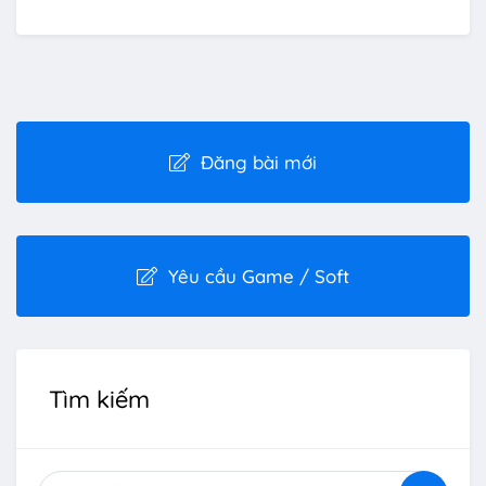
Đăng bài mới
Yêu cầu Game / Soft
Tìm kiếm