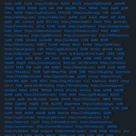
au88
|
au88
|
Luck8
|
https://luck8.so/
|
BL555
|
BL555
|
https://kp88.social/
|
open88
|
79king
|
AE888
|
AE888
|
uy88
|
x88
|
z188
|
daga88
|
33win
|
188bet
|
fabet
|
big88
|
go88
|
nohu
|
bet88
|
https://uy88.de.com/
|
HITCLUB
|
https://uu88n.org/
|
tr88
|
sunwin
|
https://qh88kyc.com/
|
https://rr886j.com/
|
ae888
|
mcw
|
kuwin
|
88bet
|
x88
|
ao88
|
qq88
|
J88
|
sumclub
|
go88
|
B52 club
|
https://shbet.health/
|
33win
|
99ok
|
gavangtv
|
https://vnew88.net/
|
nổ hũ
|
FLY88
|
mu88
|
https://qs88.team/
|
https://luongsontv.llc/
|
hz88
|
68win
|
https://soikeonhacai.one/
|
https://hitcluba.cn.com/
|
XX88
|
8XBET
|
https://rikvip.mx/
|
https://go88hv.com/
|
https://sunwinn.in.net/
|
http://7899club.com/
|
Uy88
|
VN168
|
socolive
|
xocdia88
|
https://luck8.dad
|
LV88
|
ao88
|
DN88
|
https://58win.autos/
|
8XBET
|
Fun88
|
Hitclub
|
68win
|
Fun88
|
https://qs88.free/
|
https://vipwin.green/
|
rr88
|
https://gg88.directory
|
GG88
|
hitclub
|
gem88
|
kubet
|
https://c168.zone/
|
Sunwin
|
79KING
|
23win
|
tỷ lệ bóng đá trực tuyến
|
U888
|
U888
|
hubet
|
ee88
|
ao88
|
88vv
|
x88
|
23win
|
dn88
|
ga888
|
vn168
|
vn168
|
vn168
|
Hay88
|
Hay88
|
Hay88
|
https://nhacaiuytin.ro/
|
Bom win
|
xóc đĩa online
|
https://ok9.show/
|
BL555
|
EE88
|
f168
|
uu88
|
c168
|
8XBET
|
https://8xbettaz.com/
|
Go99
|
au88
|
AO88
|
https://91clubb.in/
|
TG88
|
Tg88 đăng nhập
|
Qh88
|
123B
|
http://c168.giving/
|
keonhacai
|
https://hello88a.co.com/
|
https://gameb52.app
|
Jun88
|
sunwin
|
https://7m.vin/
|
Game Bài
|
qs88
|
vn88
|
88VV
|
https://hay-88.in.net/
|
KJC
|
kubetvi.co
|
8KBET
|
lương
sơn tv
|
F168
|
game bài đổi thưởng
|
https://789club1.today
|
https://sunwing.jp.net/
|
nowgoal
|
8xbet
|
WE88
|
789club
|
hitclub
|
b52club
|
iwinclub
|
rikvip
|
net88
|
max88
|
bin88
|
sc88
|
https://hitclub9.it.com/
|
XX88
|
dn88
|
https://go8f.design/
|
BL555
|
Sunwin
|
qq88
|
Xóc đĩa online
|
twin68
|
23WIN
|
https://55club.pro/
|
MB66
|
MMOO
|
HM88
|
Open88
|
Hay88
|
UY88
|
ALO789
|
68gamebai
|
https://uu88.nagoya/
|
sc88
|
RR88
|
b52club
|
Kubet
|
https://zowin.it.com
|
O8
|
https://sunwinvv.com/
|
bj 88
|
J188
|
UU88
|
nk88
|
ae888
|
xoso66
|
ee88
|
kqxs.vip
|
https://u888.gallery/
|
QS88
|
https://uy88.com.de/
|
https://uy88.in.net/
|
https://ea88.mex.com/
|
KJC
|
https://hbet.red/
|
LLwin
|
https://hitclub68.cn.com/
|
https://keonhacaitv.io/
|
https://sunwinn.cat/
|
https://sunwin68.cn.com/
|
https://hitclubvn.ch/
|
ok8386
|
https://sc88.link/
|
PG66
|
luckywin
|
https://mm88.report/
|
ON68
|
RR88
|
Kingfun
|
Kèo
Nhà Cái
|
O8
|
EA88
|
68WIN
|
MMOO
|
u888ez.com
|
tg88
|
sc88
|
u888
|
u888
|