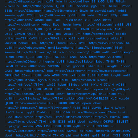
https://uk88sport.com.se
|
max79
|
llwin
|
https://on68.live/
|
S8
|
kk55
|
lc88
|
789win
|
98WIN
|
S8
|
https://28bet.green/
|
QS88
|
CM88
|
Socolive
|
pg66
|
tt88
|
hello88
|
23win
|
888b
|
https://123ga.app/
|
https://sv368.markets/
|
68win
|
https://ok9.style/
|
mb88
|
sunwin
|
qq88
|
123b
|
https://rr88.com.se/
|
go88
|
uu88
|
kubet
|
789win
|
789p
|
u888
|
https://jw88s.com/
|
XIN88
|
uu88
|
X88
|
Tài xỉu online
|
x88
|
KK55
|
bl555
|
https://iwinclub88.cam/
|
kubet
|
8kbet
|
huvip
|
huvip
|
https://nk88w.com/
|
sv888
|
J88
|
http://kuwinfi.com/
|
tg88
|
tg88
|
kkwin
|
lc88
|
tr88
|
DN88
|
https://kjc.ad/
|
MM88
|
UY88
|
789win
|
QS88
|
TR88
|
b52
|
go8
|
28BET
|
7m
|
https://xemtiso.com/
|
xóc đĩa
online
|
sao789
|
KWIN
|
https://789k2.net/
|
xx88
|
xx88.forex
|
jeetbuzz
|
wicket71
|
khela88
|
babu88
|
bd9
|
https://tr88.food/
|
Go99
|
UY88
|
https://rikvip88.cn.com/
|
h19
|
uu88
|
https://kubetmb.org/
|
mm88.yokohama
|
https://jun88media.com/
|
98win
|
sunwin
|
https://789club.meme/
|
https://tatarayume.org/
|
mu88
|
uu88
|
ae888
|
king88
|
UY88
|
LV88
|
QS88
|
x88
|
QS88
|
NOHU90
|
XN88
|
S666
|
https://nohu90-s.com/
|
https://sunwin20.health/
|
haywin
|
UU88
|
https://uu88.dog/
|
8xbet
|
TK88
|
TK88
|
Luck8
|
https://uu88sh.com/
|
VIPWIN
|
Kubet
|
good88
|
8kbet
|
KJC
|
Lucky88
|
789win
|
GK88
|
https://ok9.training/
|
c168
|
https://c168.stream/
|
https://78win.productions/
|
OK9
|
c168
|
23win
|
mb88
|
s666
|
AD88
|
XX8
|
xx8
|
ad88
|
BJ88
|
ALO789
|
king88
|
uu88
|
https://qs888.it.com/
|
bgd66
|
sunwin
|
AO88
|
https://xoso66a.uk.com/
|
https://nk88.food/
|
789win
|
win55
|
kubet
|
88vbet
|
LV88
|
KKWIN
|
32WIN
|
AO88
|
WinAZ
|
xx8
|
ad88
|
SC88
|
MM88
|
RR88
|
33win
|
C168
|
dn88
|
vipwin
|
http://qs88.spot/
|
https://lx886.casino/
|
Z188
|
DN88
|
8xbet
|
https://c168com.vip/
|
dn88
|
nk88
|
tt88
|
ao88
|
https://88vv.help/
|
https://789winn.click/
|
LC88
|
NHÀ CÁI BL555
|
KJC
|
xoso66
|
QH88
|
https://kuwinss.com/
|
TG88
|
UU88
|
88kbet
|
vipwin
|
okwin
|
https://dn88tips.com/
|
https://789winn.tech/
|
fb88
|
xx88
|
LLWIN
|
LLWIN
|
LLWIN
|
LLWIN
|
kubet
|
qq88
|
Cakhiatv
|
uy88
|
nổ hũ
|
https://78win.jpn.com/
|
33win
|
kuwin
|
88AA
|
st666
|
vipwin
|
https://zqs88.com/
|
https://o8.dance/
|
https://o8.claims/
|
U888
|
https://78win.holiday/
|
78win
|
c168
|
EX88
|
nk88
|
vipwin
|
cakhiatv
|
OKFUN
|
88JBET
|
https://tg88.miami/
|
VN6
|
F168
|
mb88
|
TP88
|
qq88
|
789BET
|
OPEN88
|
s8
|
https://28bet.it.com/
|
https://789bet.ac/
|
KUWIN
|
s8
|
AO88
|
https://kuwin.mex.com/
|
vipwin
|
https://lv88.ph/
|
33WIN
|
79KING
|
phimmoi
|
MM88
|
go88
|
98win
|
XX88
|
XX88
|