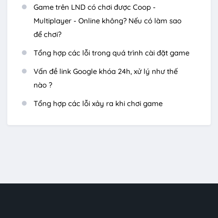
Game trên LND có chơi được Coop -
Multiplayer - Online không? Nếu có làm sao
để chơi?
Tổng hợp các lỗi trong quá trình cài đặt game
Vấn đề link Google khóa 24h, xử lý như thế
nào ?
Tổng hợp các lỗi xảy ra khi chơi game