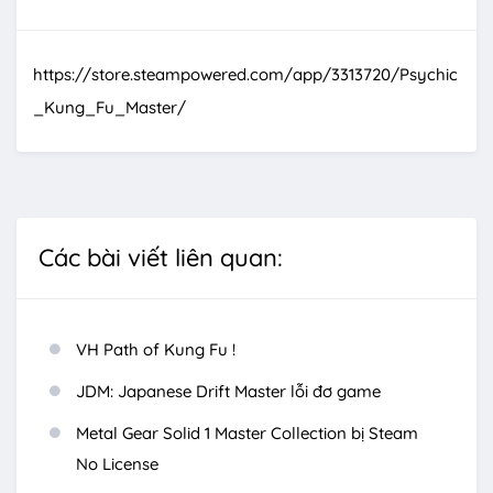
https://store.steampowered.com/app/3313720/Psychic
_Kung_Fu_Master/
Các bài viết liên quan:
VH Path of Kung Fu !
JDM: Japanese Drift Master lỗi đơ game
Metal Gear Solid 1 Master Collection bị Steam
No License