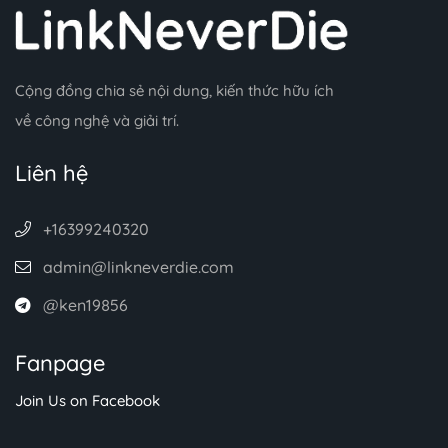
Cộng đồng chia sẻ nội dung, kiến thức hữu ích
về công nghệ và giải trí.
Liên hệ
+16399240320
admin@linkneverdie.com
@ken19856
Fanpage
Join Us on Facebook