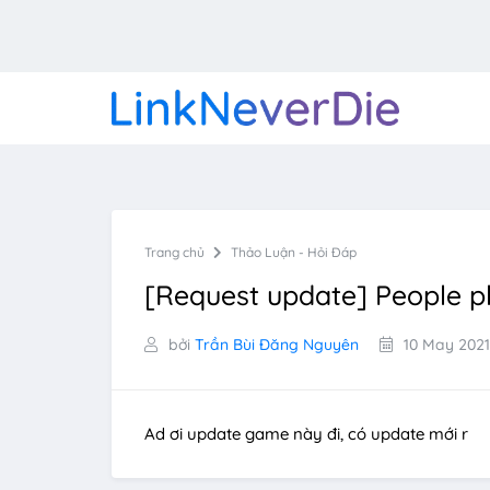
Trang chủ
Thảo Luận - Hỏi Đáp
[Request update] People pl
bởi
Trần Bùi Đăng Nguyên
10 May 2021
Ad ơi update game này đi, có update mới r