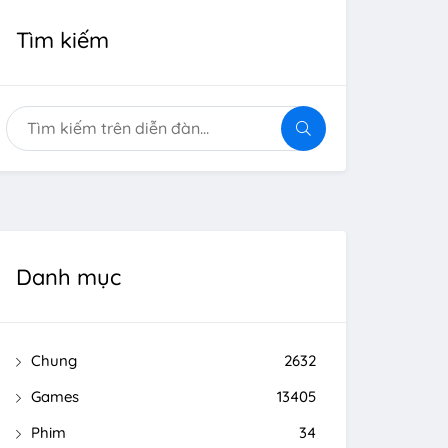
Tìm kiếm
Danh mục
Chung
2632
Games
13405
Phim
34