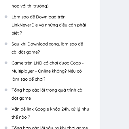
hợp với thị trường)
Làm sao để Download trên
LinkNeverDie và những điều cần phải
biết ?
Sau khi Download xong, làm sao để
cài đặt game?
Game trên LND có chơi được Coop -
Multiplayer - Online không? Nếu có
làm sao để chơi?
Tổng hợp các lỗi trong quá trình cài
đặt game
Vấn đề link Google khóa 24h, xử lý như
thế nào ?
Tổng hợp các lỗi xảy ra khi chơi game