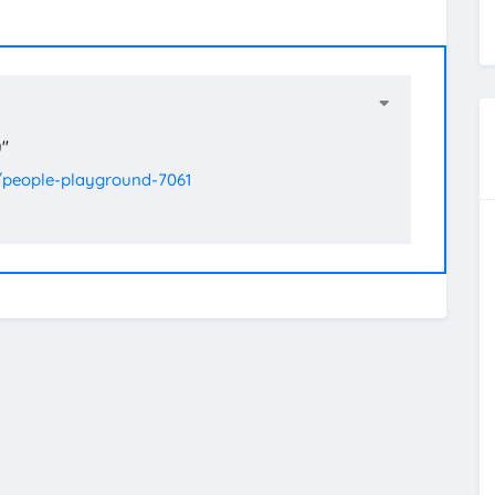
u"
/people-playground-7061