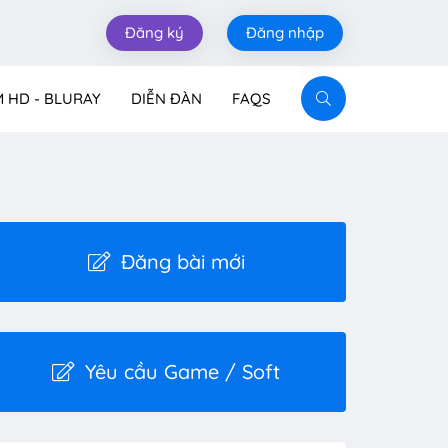
Đăng ký
Đăng nhập
M HD - BLURAY
DIỄN ĐÀN
FAQS
Đăng bài mới
Yêu cầu Game / Soft