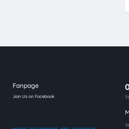
Fanpage
Join Us on Facebook
T
M
T
nettruyen
|
https://zinmanga.net
|
ufabet
|
truc tiep bong da
|