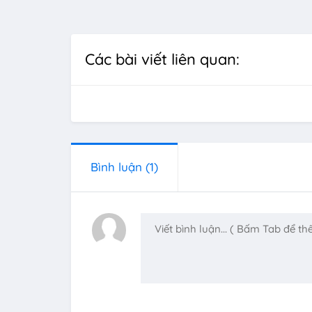
Các bài viết liên quan:
Bình luận
(1)