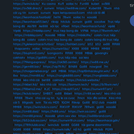
https://iwinclub.la/
|
Ku casino
|
Ku11
|
xoilac tv
|
Fun88
|
kubet
|
sv388
|
ti
https://sv368.direct/
|
sunwin
|
https://ee88vie.com/
|
Kubet88
|
78win
|
nhà
cái uy tín
|
sunwin
|
sunwin
|
kqxs ketquaxoso3.com
|
nhà cái lô đề
|
https://keonhacai.football/
|
IWIN
|
78win
|
xoilac tv
|
xoso66
|
https://keonhacai55.bet/
|
rikvip
|
hitclub
|
sunwin
|
go88
|
socolive
|
Trực tiếp
bóng đá
|
Alo789
|
Ae888
|
xôi lạc
|
v9bet
|
https://keonhacai.fund/
|
vip66
|
Vip66
|
https://mb66p.com/
|
truc tiep bong da
|
VIP66
|
https://78winnh.net/
|
https://mb66q.com/
|
Xoso66
|
MB66
|
https://mb66.life/
|
colatv trực tiếp
bóng đá
|
colatv
|
colatv truc tiep bong da
|
colatv
|
colatv bóng đá trực tiếp
|
https://tylekeonhacai.futbol/
|
https://bshbet.com/
|
b52
|
b52
|
xx88
|
RR88
|
thapcamtv
|
xoilac
|
https://sunwin1.bz/
|
XX88
|
XX88
|
MM88
|
MM88
|
https://bluphim5.com/
|
luongsontv
|
RR88
|
XX88
|
MB66
|
gavangtv
|
cakhiatv
|
https://go88fc.com/
|
trực tiếp nba
|
soi kèo
|
https://79king.express/
|
https://ok365.center/
|
https://xx88.me.uk/
|
https://gem88.bar/
|
https://vip79.fit/
|
BIN88
|
Go88
|
nowgoal
|
7m
|
https://choigamebai.org/
|
ok9
|
MB66
|
https://top10nhacaiuytin.win/
|
KJC
|
8xx
|
https://mm88.io/
|
https://rongbk888.com/
|
https://rongbk666.com/
|
RR88
|
kèo nhà cái
|
bet88
|
cakhiatv
|
https://hitclub.website/
|
https://rikbet.ltd/
|
kèo nhà cái
|
https://bomwin.tech/
|
https://b78win.net/
|
https://f8beta2.me/
|
KJC
|
https://rikvip97.art/
|
https://sunwin97.art/
|
https://kclub.team/
|
SHBET
|
xx88
|
8kbet
|
https://rr88.se.net/
|
kèo nhà cái
|
RR88
|
78win
|
nha cai uy tin
|
ty le ca cuoc
|
7mcn
|
Xóc đĩa online
|
Kèo nhà
cái 5
|
88goals
|
iwin
|
Tài xỉu MD5
|
1GOM
|
Rikvip
|
Go88
|
B52 club
|
max88
|
MM88
|
https://iwinclub.ru.com/
|
RIKVIP
|
RIKVIP
|
789win
|
go88
|
xoso66
|
https://cm88.dad/
|
https://hi88.uno/
|
https://iwin.sa.com/
|
go88
|
https://mm88.press/
|
Xoso66
|
phim sex vlxx
|
https://xx88brand.com/
|
https://b52club.sa.com/
|
https://sunwin19.cn.com/
|
https://keonhacai.gdn/
|
https://789clubb.one/
|
iwinclub
|
bin88
|
GG88
|
tải game daominhha
|
GG88
|
XX88
|
RR88
|
https://sunwin.talk/
|
nổ hũ
|
go88
|
Hitclub
|
PG99
|
https://pg66.us.com/
|
MB66
|
Jun88
|
MB66
|
open88
|
https://f168slot.com/
|