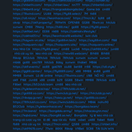
https://go88vn.sa.com/
|
https://taihitclub.cn.com/
|
https://sshbet.io/
|
https://shbethi.com/
|
https://shbet.law/
|
nn777
|
https://shbetb0.com/
|
https://8kbet8.org/
|
https://trangcadobongda.bio/
|
Game bài
|
cm88
|
https://78wind.com/
|
UU88
|
https://fly88.select/
|
7M
|
tk88
|
https://o8.ninja/
|
https://keonhacai.cool/
|
https://7mcn.llc/
|
bj88
|
o8
|
okvip
|
https://ok9.property/
|
789WIN
|
OPEN88
|
GG88
|
78win.so
|
hitclub
|
sunwin
|
CM88
|
79king
|
https://hi88.me/
|
go88
|
https://fly88.green/
|
https://ok9bet.net/
|
EE88
|
nk88
|
https://cakhiatv.lifestyle/
|
https://cakhia03.tv/
|
https://keonhacai18.website/
|
iwin club
|
https://haywin-vn.site/
|
https://go88vn.tech/
|
https://say88vn.com/
|
f168
|
https://hoiquantv.vip/
|
https://hoiquantv.site/
|
https://hoiquantv.online/
|
Kèo Nhà Cái
|
https://fly88.gives/
|
cm88
|
Luck8
|
https://ok988.info/
|
jun88
|
nhà cái uy tín
|
kèo nhà cái
|
https://new88.webcam/
|
BIN88
|
BIN88
|
Rikvip
|
B52club
|
789club
|
789club
|
789club
|
sunwin
|
sunwin
|
sunwin
|
mb66
|
go88
|
sao789
|
hitclub
|
8day
|
sunwin
|
thabet
|
MB66
|
https://ok9.events/
|
ao88
|
ga6789
|
siu88
|
bet88
|
rr88
|
https://o8.style/
|
https://gg88.center/
|
https://fly8889.com/
|
x88
|
MM88
|
ev88
|
yo88
|
MM88
|
Sunwin
|
Lô đề online
|
https://78wintx.com/
|
c168
|
NỔ HŨ
|
cm88
|
ok9
|
F168
|
Jun88
|
x88
|
cm88
|
b29
|
GG88
|
58win
|
MM88
|
789club
|
sc88
|
F8bet
|
https://b52club.team
|
cm88
|
kèo nhà cái
|
https://tylekeonhacai.top/
|
https://789clubb.uk.net/
|
https://go888.sa.com/
|
https://iwinclub.jp.net/
|
https://hitclubb.jp.net/
|
https://rikvipp.jp.net/
|
https://taixiu.jp.net/
|
https://go88b.co.com/
|
https://789club1.co.com/
|
https://iwinclub86.co.com/
|
MB66
|
nohu90
|
B52Club
|
https://tylekeonhacai.vin/
|
https://bongdaso.team/
|
https://7m.band/
|
https://bongdalu.army/
|
https://nhacaiuytin.moi/
|
https://kqbd.one/
|
https://bong88.se.net/
|
Bongdalu
|
tỷ lệ kèo nhà cái
|
trang cá cược uy tín
|
lô đề
|
app tài xỉu
|
fb88
|
vsbet
|
uk88
|
fabet
|
fb88
|
fb88
|
nhà cái uy tín
|
https://7mcn.voto/
|
QS88
|
cm88
|
https://shbet.info/
|
https://ok99678.com/
|
77win
|
88XX
|
Rikvip
|
V9Bet
|
SC88
|
TẢI SUN WIN
|