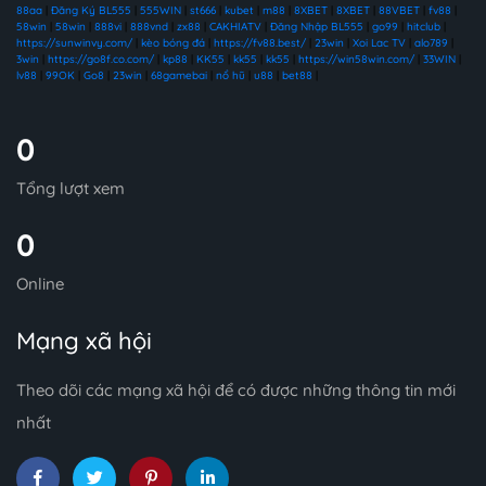
88aa
|
Đăng Ký BL555
|
555WIN
|
st666
|
kubet
|
m88
|
8XBET
|
8XBET
|
88VBET
|
fv88
|
58win
|
58win
|
888vi
|
888vnd
|
zx88
|
CAKHIATV
|
Đăng Nhập BL555
|
go99
|
hitclub
|
https://sunwinvy.com/
|
kèo bóng đá
|
https://fv88.best/
|
23win
|
Xoi Lac TV
|
alo789
|
3win
|
https://go8f.co.com/
|
kp88
|
KK55
|
kk55
|
kk55
|
https://win58win.com/
|
33WIN
|
lv88
|
99OK
|
Go8
|
23win
|
68gamebai
|
nổ hũ
|
u88
|
bet88
|
0
Tổng lượt xem
0
Online
Mạng xã hội
Theo dõi các mạng xã hội để có được những thông tin mới
nhất