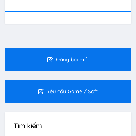
Đăng bài mới
Yêu cầu Game / Soft
Tìm kiếm