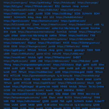
https://sunwin.guru/
|
https://go88.baby/
|
https://hitclub.cab/
|
https://iwin.page/
|
https://b52.you/
|
https://789club-ceo.net/
|
B52
|
Gemwin
|
rikvip
|
sunwin
|
https://keonhacai55.mobile/
|
https://hi88.chat/
|
https://ok9.press/
|
https://hi88fz.com/
|
sc88
|
Jun88
|
SC88
|
https://sc88.day/
|
SC88
|
SUNWIN
|
8DAY
|
188BET
|
NOHUWIN
|
8day
|
rikvip
|
b52
|
b52
|
https://hello88.kitchen/
|
https://1gom2.co.com/
|
https://bomwin.cn.com/
|
https://go88net.com/
|
https://b52club68.com/
|
23win
|
https://rikbet1.cn.com/
|
https://8xbetlt.com/
|
m88
|
tỷ
lệ kèo nhà cái
|
88I
|
https://78winni.net/
|
xoilac trực tiếp bóng đá
|
xoso66
|
Socolive
|
8XX
|
Vip66
|
https://keonhacai.international/
|
SumClub
|
IWIN68
|
https://79king1.fun/
|
uy88
|
shbet
|
colatv trực tiếp bóng đá
|
cakhia
|
789bet
|
https://ea88.bio/
|
F168
|
https://b52club.study/
|
79king
|
https://bl555.systems/
|
https://c168.markets/
|
https://shbetk.net/
|
90phut
|
https://78win01.bet/
|
KK55
|
https://92lotterycom.us/
|
EE88
|
EE88
|
https://78wingenz.com/
|
jun88
|
https://789bets.biz/
|
MM88
|
https://gg88.guru/
|
789club
|
789club
|
rikvip
|
gmnc
|
hitclub
|
gavangtv
|
FB88
|
fb88
|
u888
|
https://u888.photo/
|
game nổ hũ
|
nohu90
|
https://u888j.net/
|
https://vnsc88.net/
|
hitclub
|
tg88
|
https://789bethp.com/
|
SHBET
|
https://fly88.co.com/
|
U888
|
c168
|
https://c168mov.com/
|
https://f168.dad/
|
uu88
|
79king
|
https://trangcadobongda.uk.net/
|
https://b52club.to
|
68gb
|
go99
|
au88
|
88xx
|
NK88
|
au88
|
tg88
|
33win
|
tt88
|
mb88
|
33win
|
u888
|
mu88
|
go8
|
x88
|
123b
|
OPEN88
|
luck8
|
OK9
|
789win
|
https://mu88bet.live/
|
sc88
|
https://mmlive.gold
|
mb88
|
789win
|
B52
|
HITCLUB
|
https://gamebaidoithuong.la
|
ty le bong da
|
https://moviekids.org/
|
8kbet
|
SUNWIN
|
GO88
|
hitclub
|
nohu90
|
sumclub
|
NOHU90
|
33WIN
|
shbet
|
LLWIN
|
789win
|
go88
|
HITCLUB
|
https://qq8876.net/
|
https://789win8.casino/
|
98win
|
tg88
|
kubet
|
https://fly88.legal/
|
68 game bài
|
mb88
|
MM88
|
hitclub
|
789win
|
Tài Xỉu Online
|
GO88
|
O8
|
https://open88ss.com/
|
kuwin
|
Hay88
|
888NEW
|
789BET
|
https://keonhacai55.fund/
|
BONG88
|
xn88
|
123b
|
8kbet
|
C168
|
RR88
|
kèo nhà cái
|
https://ketquabongda.com.mx/
|
Lc88
|
33win
|
vn88
|
BL555
|
https://x88.ing/
|
TR88
|
hi88
|
f168
|
https://x88.channel/
|
QS88
|
Jun88
|
f168
|
uy88
|
SUNWIN
|
Kubet
|
Kubet77
|
TR88
|
UU88
|
QS88
|
NK88
|
gk88
|
lô đề online
|
Kèo nhà cái
|
tỷ lệ kèo bóng
|
QS88
|
NK88
|
TR88
|
UU88
|
7club
|
sun88
|
GO99
|
Xoso66
|
BL555
|
BL555
|
ao88
|
Luckywin
|