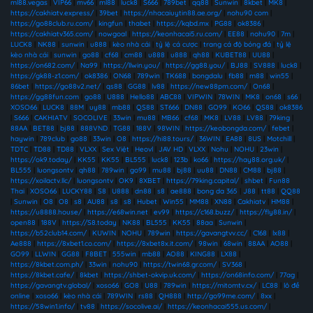
ml88.vegas
|
VIP66
|
mv66
|
ml88
|
luck8
|
S666
|
789bet
|
qq88
|
Sunwin
|
8kbet
|
MK8
|
https://cakhiatv.express/
|
39bet
|
https://nhacaiuytin88.ae.org/
|
nohu90 com
|
https://go88club.ru.com/
|
kingfun
|
thabet
|
https://kqbd.mx
|
PG88
|
ok8386
|
https://cakhiatv365.com/
|
nowgoal
|
https://keonhacai5.ru.com/
|
EE88
|
nohu90
|
7m
|
LUCK8
|
NK88
|
sunwin
|
u888
|
kèo nhà cái
|
tỷ lệ cá cược
|
trang cá độ bóng đá
|
tỷ lệ
kèo nhà cái
|
sunwin
|
go88
|
cf68
|
cm88
|
u888
|
u888
|
qh88
|
KUBET88
|
UU88
|
https://on682.com/
|
Na99
|
https://llwin.you/
|
https://gg88.you/
|
BJ88
|
SV888
|
luck8
|
https://gk88-z1.com/
|
ok8386
|
ON68
|
789win
|
TK688
|
bongdalu
|
fb88
|
m88
|
win55
|
86bet
|
https://go88v2.net/
|
qs88
|
GG88
|
lv88
|
https://new88pm.com/
|
On68
|
https://gg88fun.com
|
go88
|
U888
|
Hello88
|
ABC88
|
VIPWIN
|
78WIN
|
MK8
|
on68
|
s66
|
XOSO66
|
LUCK8
|
88M
|
uy88
|
mb88
|
QS88
|
ST666
|
DN88
|
GO99
|
KO66
|
QS88
|
ok8386
|
S666
|
CAKHIATV
|
SOCOLIVE
|
33win
|
mu88
|
MB66
|
cf68
|
MK8
|
LV88
|
LV88
|
79king
|
88AA
|
BET88
|
bj88
|
888VND
|
TG88
|
188V
|
98WIN
|
https://keobongda.com/
|
febet
|
haywin
|
789club
|
go88
|
33win
|
O8
|
https://hi88.tours/
|
36WIN
|
EA88
|
8US
|
Motchill
|
TDTC
|
TD88
|
TD88
|
VLXX
|
Sex Việt
|
Heovl
|
JAV HD
|
VLXX
|
Nohu
|
NOHU
|
23win
|
https://ok9.today/
|
KK55
|
KK55
|
BL555
|
luck8
|
123b
|
ko66
|
https://hay88.org.uk/
|
BL555
|
luongsontv
|
qh88
|
789win
|
go99
|
mu88
|
bj88
|
uu88
|
DN88
|
CM88
|
bj88
|
https://xoilactv.llc/
|
luongsontv
|
OK9
|
8XBET
|
https://79king.capital/
|
shbet
|
Fun88
Thai
|
XOSO66
|
LUCKY88
|
S8
|
U888
|
dn88
|
s8
|
ae888
|
bong da 365
|
J88
|
tt88
|
QQ88
|
Sunwin
|
O8
|
O8
|
s8
|
AU88
|
s8
|
s8
|
Hubet
|
Win55
|
MM88
|
XN88
|
Cakhiatv
|
HM88
|
https://u8888.house/
|
https://e68win.net
|
ev99
|
https://c168.buzz/
|
https://fly88.in/
|
open88
|
188V
|
https://S8.today
|
NK88
|
BL555
|
KK55
|
88aa
|
Sunwin
|
https://b52club14.com/
|
KUWIN
|
NOHU
|
789win
|
https://gavangtvv.cc/
|
C168
|
lx88
|
Ae888
|
https://8xbet1.co.com/
|
https://8xbet8x.it.com/
|
98win
|
68win
|
88AA
|
AO88
|
GO99
|
LLWIN
|
GG88
|
F8BET
|
555win
|
mb88
|
AO88
|
KING88
|
LX88
|
https://8kbet.com.ph/
|
33win
|
nohu90
|
https://twin68.gr.com/
|
SV368
|
https://8kbet.cafe/
|
8kbet
|
https://shbet-okvip.uk.com/
|
https://on68info.com/
|
77ag
|
https://gavangtv.global/
|
xoso66
|
GO8
|
U88
|
789win
|
https://mitomtv.cx/
|
LC88
|
lô đề
online
|
xoso66
|
kèo nhà cái
|
789WIN
|
rs88
|
QH888
|
http://go99me.com/
|
8xx
|
https://58win1.info/
|
tv88
|
https://socolive.ai/
|
https://keonhacai555.us.com/
|