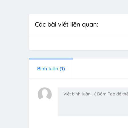
Các bài viết liên quan:
Bình luận
(1)