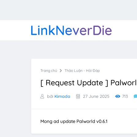
Trang chủ
Thảo Luận - Hỏi Đáp
[ Request Update ] Palworl
bởi
Kimada
27 June 2025
713
Mong ad update Palworld v0.6.1