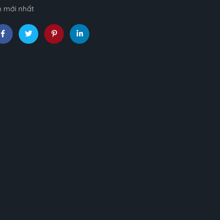
n mới nhất