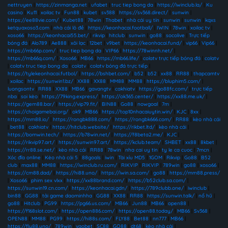
nettruyen
|
https://zinmanga.net
|
ufabet
|
truc tiep bong da
|
https://iwinclub.la/
|
Ku
casino
|
Ku11
|
xoilac tv
|
Fun88
|
kubet
|
sv388
|
https://sv368.direct/
|
sunwin
|
https://ee88vie.com/
|
Kubet88
|
78win
|
Thabet
|
nhà cái uy tín
|
sunwin
|
sunwin
|
kqxs
ketquaxoso3.com
|
nhà cái lô đề
|
https://keonhacai.football/
|
IWIN
|
78win
|
xoilac tv
|
xoso66
|
https://keonhacai55.bet/
|
rikvip
|
hitclub
|
sunwin
|
go88
|
socolive
|
Trực tiếp
bóng đá
|
Alo789
|
Ae888
|
xôi lạc
|
12bet
|
v9bet
|
https://keonhacai.fund/
|
vip66
|
Vip66
|
https://mb66p.com/
|
truc tiep bong da
|
VIP66
|
https://78winnh.net/
|
https://mb66q.com/
|
Xoso66
|
MB66
|
https://mb66.life/
|
colatv trực tiếp bóng đá
|
colatv
|
colatv truc tiep bong da
|
colatv
|
colatv bóng đá trực tiếp
|
https://tylekeonhacai.futbol/
|
https://bshbet.com/
|
b52
|
b52
|
xx88
|
RR88
|
thapcamtv
|
xoilac
|
https://sunwin1.bz/
|
XX88
|
XX88
|
MM88
|
MM88
|
https://bluphim5.com/
|
luongsontv
|
RR88
|
XX88
|
MB66
|
gavangtv
|
cakhiatv
|
https://go88fc.com/
|
trực tiếp
nba
|
soi kèo
|
https://79king.express/
|
https://ok365.center/
|
https://xx88.me.uk/
|
https://gem88.bar/
|
https://vip79.fit/
|
BIN88
|
Go88
|
nowgoal
|
7m
|
https://choigamebai.org/
|
ok9
|
MB66
|
https://top10nhacaiuytin.win/
|
KJC
|
8xx
|
https://mm88.io/
|
https://rongbk888.com/
|
https://rongbk666.com/
|
RR88
|
kèo nhà cái
|
bet88
|
cakhiatv
|
https://hitclub.website/
|
https://rikbet.ltd/
|
kèo nhà cái
|
https://bomwin.tech/
|
https://b78win.net/
|
https://f8beta2.me/
|
KJC
|
https://rikvip97.art/
|
https://sunwin97.art/
|
https://kclub.team/
|
SHBET
|
xx88
|
8kbet
|
https://rr88.se.net/
|
kèo nhà cái
|
RR88
|
78win
|
nha cai uy tin
|
ty le ca cuoc
|
7mcn
|
Xóc đĩa online
|
Kèo nhà cái 5
|
88goals
|
iwin
|
Tài xỉu MD5
|
1GOM
|
Rikvip
|
Go88
|
B52
club
|
max88
|
MM88
|
https://iwinclub.ru.com/
|
RIKVIP
|
RIKVIP
|
789win
|
go88
|
xoso66
|
https://cm88.dad/
|
https://hi88.uno/
|
https://iwin.sa.com/
|
go88
|
https://mm88.press/
|
Xoso66
|
phim sex vlxx
|
https://xx88brand.com/
|
https://b52club.sa.com/
|
https://sunwin19.cn.com/
|
https://keonhacai.gdn/
|
https://789clubb.one/
|
iwinclub
|
bin88
|
GG88
|
tải game daominhha
|
GG88
|
XX88
|
RR88
|
https://sunwin.talk/
|
nổ hũ
|
go88
|
Hitclub
|
PG99
|
https://pg66.us.com/
|
MB66
|
Jun88
|
MB66
|
open88
|
https://f168slot.com/
|
https://open886.com/
|
https://open88.today/
|
MB66
|
Sv368
|
OPEN88
|
MM88
|
PG99
|
https://hi88s.com/
|
FLY88
|
Bet88
|
nn777
|
MB66
|
https://fly88.uno/
|
789win
|
vaobet
|
SC88
|
GO88
|
dt68
|
kèo nhà cái
|