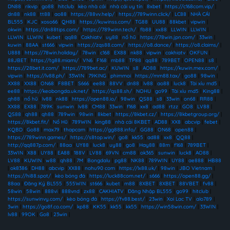
DN88
|
rikvip
|
go88
|
hitclub
|
kèo nhà cái
|
nhà cái uy tín
|
8xbet
|
https://c168com.vip/
|
dn88
|
nk88
|
tt88
|
ao88
|
https://88vv.help/
|
https://789winn.click/
|
LC88
|
NHÀ CÁI
BL555
|
KJC
|
xoso66
|
QH88
|
https://kuwinss.com/
|
TG88
|
UU88
|
88kbet
|
vipwin
|
okwin
|
https://dn88tips.com/
|
https://789winn.tech/
|
fb88
|
xx88
|
LLWIN
|
LLWIN
|
LLWIN
|
LLWIN
|
kubet
|
qq88
|
Cakhiatv
|
uy88
|
nổ hũ
|
https://78win.jpn.com/
|
33win
|
kuwin
|
88AA
|
st666
|
vipwin
|
https://zqs88.com/
|
https://o8.dance/
|
https://o8.claims/
|
U888
|
https://78win.holiday/
|
78win
|
c168
|
EX88
|
nk88
|
vipwin
|
cakhiatv
|
OKFUN
|
88JBET
|
https://tg88.miami/
|
VN6
|
F168
|
mb88
|
TP88
|
qq88
|
789BET
|
OPEN88
|
s8
|
https://28bet.it.com/
|
https://789bet.ac/
|
KUWIN
|
s8
|
AO88
|
https://kuwin.mex.com/
|
vipwin
|
https://lv88.ph/
|
33WIN
|
79KING
|
phimmoi
|
https://mm88.tax/
|
go88
|
98win
|
XX88
|
XX88
|
ON68
|
F8BET
|
S666
|
ee88
|
88VV
|
dn88
|
lv88
|
ao88
|
luck8
|
Tài xỉu md5
|
ee88
|
https://keobongda.uk.net/
|
https://qs88.sh/
|
NOHU
|
go99
|
Tài xỉu md5
|
King88
|
qh88
|
nổ hũ
|
lv88
|
nk88
|
https://open88.io/
|
98win
|
QS88
|
s8
|
33win
|
on68
|
RR88
|
XX88
|
EX88
|
789K
|
sunwin
|
lv88
|
CM88
|
33win
|
f168
|
xx8
|
ad88
|
rtzz
|
GO8
|
LV88
|
QS88
|
qh88
|
qh88
|
789win
|
98win
|
8kbet
|
https://8kbet.cz/
|
https://8kbetgroup.org/
|
https://8kbet.fit/
|
Nổ Hũ
|
789WIN
|
king88
|
nhà cái 8KBET
|
AD88
|
XX8
|
abcvip
|
febet
|
KQBD
|
Go88
|
max79
|
thapcam
|
https://gg888.info/
|
GG88
|
ON68
|
open88
|
https://789winn.games/
|
https://s8top.win/
|
go8
|
kk55
|
ad88
|
xx8
|
QQ88
|
http://qq887p.com/
|
88aa
|
UY88
|
luck8
|
uy88
|
go8
|
Hay88
|
88m
|
f168
|
789BET
|
33WIN
|
X88
|
UY88
|
EA88
|
188V
|
LV88
|
69VN
|
cm88
|
ok365
|
sunwin
|
luck8
|
AO88
|
LV88
|
KUWIN
|
w88
|
qh88
|
7M
|
Bongdalu
|
pg88
|
NK88
|
789WIN
|
UY88
|
ae888
|
HB88
|
ok8386
|
DH88
|
abcvip
|
XX88
|
nohu90 com
|
https://lx88.uk/
|
98win
|
JBO Vietnam
|
https://hi88.spot/
|
kèo bóng đá
|
https://luck88com.net/
|
s666
|
https://open88.gg/
|
88aa
|
Đăng Ký BL555
|
555WIN
|
st666
|
kubet
|
m88
|
8XBET
|
8XBET
|
88VBET
|
fv88
|
58win
|
58win
|
888vi
|
888vnd
|
zx88
|
CAKHIATV
|
Đăng Nhập BL555
|
go99
|
hitclub
|
https://sunwinvy.com/
|
kèo bóng đá
|
https://fv88.best/
|
23win
|
Xoi Lac TV
|
alo789
|
3win
|
https://go8f.co.com/
|
kp88
|
KK55
|
kk55
|
kk55
|
https://win58win.com/
|
33WIN
|
lv88
|
99OK
|
Go8
|
23win
|