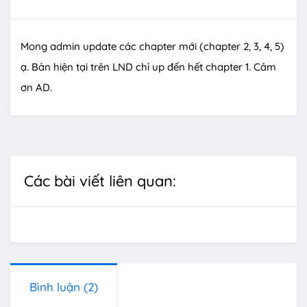
Mong admin update các chapter mới (chapter 2, 3, 4, 5)
ạ. Bản hiện tại trên LND chỉ up đến hết chapter 1. Cảm
ơn AD.
Các bài viết liên quan:
Bình luận
(2)