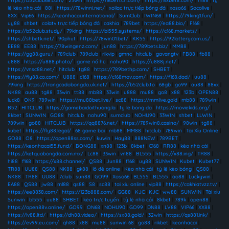
https://b52club68.com/
|
23win
|
https://rikbet1.cn.com/
|
https://8xbetlt.com/
|
m88
|
tỷ
lệ kèo nhà cái
|
88I
|
https://78winni.net/
|
xoilac trực tiếp bóng đá
|
xoso66
|
Socolive
|
8XX
|
Vip66
|
https://keonhacai.international/
|
SumClub
|
IWIN68
|
https://79king1.fun/
|
uy88
|
shbet
|
colatv trực tiếp bóng đá
|
cakhia
|
789bet
|
https://ea88.bio/
|
F168
|
https://b52club.study/
|
79king
|
https://bl555.systems/
|
https://c168.markets/
|
https://shbetk.net/
|
90phut
|
https://78win01.bet/
|
KK55
|
https://92lotterycom.us/
|
EE88
|
EE88
|
https://78wingenz.com/
|
jun88
|
https://789bets.biz/
|
MM88
|
https://gg88.guru/
|
789club
|
789club
|
rikvip
|
gmnc
|
hitclub
|
gavangtv
|
FB88
|
fb88
|
u888
|
https://u888.photo/
|
game nổ hũ
|
nohu90
|
https://u888j.net/
|
https://vnsc88.net/
|
hitclub
|
tg88
|
https://789bethp.com/
|
SHBET
|
https://fly88.co.com/
|
U888
|
c168
|
https://c168mov.com/
|
https://f168.dad/
|
uu88
|
79king
|
https://trangcadobongda.uk.net/
|
https://b52club.to
|
68gb
|
go99
|
au88
|
88xx
|
NK88
|
au88
|
tg88
|
33win
|
tt88
|
mb88
|
33win
|
u888
|
mu88
|
go8
|
x88
|
123b
|
OPEN88
|
luck8
|
OK9
|
789win
|
https://mu88bet.live/
|
sc88
|
https://mmlive.gold
|
mb88
|
789win
|
B52
|
HITCLUB
|
https://gamebaidoithuong.la
|
ty le bong da
|
https://moviekids.org/
|
8kbet
|
SUNWIN
|
GO88
|
hitclub
|
nohu90
|
sumclub
|
NOHU90
|
33WIN
|
shbet
|
LLWIN
|
789win
|
go88
|
HITCLUB
|
https://qq8876.net/
|
https://789win8.casino/
|
98win
|
tg88
|
kubet
|
https://fly88.legal/
|
68 game bài
|
mb88
|
MM88
|
hitclub
|
789win
|
Tài Xỉu Online
|
GO88
|
O8
|
https://open88ss.com/
|
kuwin
|
Hay88
|
888NEW
|
789BET
|
https://keonhacai55.fund/
|
BONG88
|
xn88
|
123b
|
8kbet
|
C168
|
RR88
|
kèo nhà cái
|
https://ketquabongda.com.mx/
|
Lc88
|
33win
|
vn88
|
BL555
|
https://x88.ing/
|
TR88
|
hi88
|
f168
|
https://x88.channel/
|
QS88
|
Jun88
|
f168
|
uy88
|
SUNWIN
|
Kubet
|
Kubet77
|
TR88
|
UU88
|
QS88
|
NK88
|
gk88
|
lô đề online
|
Kèo nhà cái
|
tỷ lệ kèo bóng
|
QS88
|
NK88
|
TR88
|
UU88
|
7club
|
sun88
|
GO99
|
Xoso66
|
BL555
|
BL555
|
ao88
|
Luckywin
|
EA88
|
QS88
|
jw88
|
ml88
|
qs88
|
S8
|
sc88
|
tai xiu online
|
vip88
|
https://cakhiatvzz.tv/
|
https://ee8838.com/
|
https://123b888.com/
|
GG88
|
KJC
|
KJC
|
ww88
|
SUNWIN
|
Tài xỉu
Sunwin
|
bl555
|
uu88
|
SHBET
|
kèo trực tuyến
|
tỷ lệ nhà cái
|
8kbet
|
789k
|
open88
|
https://open88v.online/
|
GO99
|
ON68
|
NOHU90
|
GO99
|
DN88
|
LV88
|
VIP66
|
XX88
|
https://lv88.ltd/
|
https://dh88.video/
|
https://sx88.gold/
|
32win
|
https://qs881.ink/
|
https://ev99.eu.com/
|
qh88
|
x88
|
mu88
|
sunwin 68
|
go88
|
rikbet
|
keonhacai
|