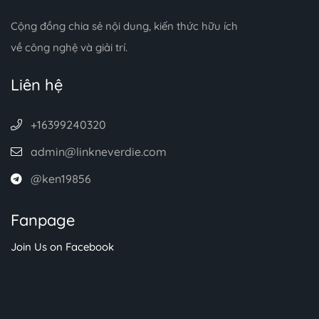
Cộng đồng chia sẻ nội dung, kiến thức hữu ích
về công nghệ và giải trí.
Liên hệ
+16399240320
admin@linkneverdie.com
@ken19856
Fanpage
Join Us on Facebook