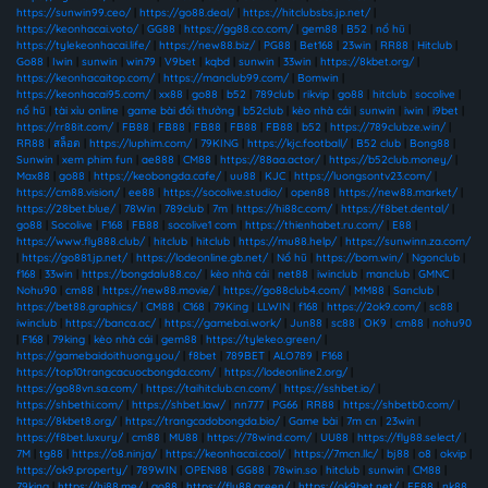
https://sunwin99.ceo/
|
https://go88.deal/
|
https://hitclubsbs.jp.net/
|
https://keonhacai.voto/
|
GG88
|
https://gg88.co.com/
|
gem88
|
B52
|
nổ hũ
|
https://tylekeonhacai.life/
|
https://new88.biz/
|
PG88
|
Bet168
|
23win
|
RR88
|
Hitclub
|
Go88
|
Iwin
|
sunwin
|
win79
|
V9bet
|
kqbd
|
sunwin
|
33win
|
https://8kbet.org/
|
https://keonhacaitop.com/
|
https://manclub99.com/
|
Bomwin
|
https://keonhacai95.com/
|
xx88
|
go88
|
b52
|
789club
|
rikvip
|
go88
|
hitclub
|
socolive
|
nổ hũ
|
tài xỉu online
|
game bài đổi thưởng
|
b52club
|
kèo nhà cái
|
sunwin
|
iwin
|
i9bet
|
https://rr88it.com/
|
FB88
|
FB88
|
FB88
|
FB88
|
FB88
|
b52
|
https://789clubze.win/
|
RR88
|
สล็อต
|
https://luphim.com/
|
79KING
|
https://kjc.football/
|
B52 club
|
Bong88
|
Sunwin
|
xem phim fun
|
ae888
|
CM88
|
https://88aa.actor/
|
https://b52club.money/
|
Max88
|
go88
|
https://keobongda.cafe/
|
uu88
|
KJC
|
https://luongsontv23.com/
|
https://cm88.vision/
|
ee88
|
https://socolive.studio/
|
open88
|
https://new88.market/
|
https://28bet.blue/
|
78Win
|
789club
|
7m
|
https://hi88c.com/
|
https://f8bet.dental/
|
go88
|
Socolive
|
F168
|
FB88
|
socolive1 com
|
https://thienhabet.ru.com/
|
E88
|
https://www.fly888.club/
|
hitclub
|
hitclub
|
https://mu88.help/
|
https://sunwinn.za.com/
|
https://go881.jp.net/
|
https://lodeonline.gb.net/
|
Nổ hũ
|
https://bom.win/
|
Ngonclub
|
f168
|
33win
|
https://bongdalu88.co/
|
kèo nhà cái
|
net88
|
iwinclub
|
manclub
|
GMNC
|
Nohu90
|
cm88
|
https://new88.movie/
|
https://go88club4.com/
|
MM88
|
Sanclub
|
https://bet88.graphics/
|
CM88
|
C168
|
79King
|
LLWIN
|
f168
|
https://2ok9.com/
|
sc88
|
iwinclub
|
https://banca.ac/
|
https://gamebai.work/
|
Jun88
|
sc88
|
OK9
|
cm88
|
nohu90
|
F168
|
79king
|
kèo nhà cái
|
gem88
|
https://tylekeo.green/
|
https://gamebaidoithuong.you/
|
f8bet
|
789BET
|
ALO789
|
F168
|
https://top10trangcacuocbongda.com/
|
https://lodeonline2.org/
|
https://go88vn.sa.com/
|
https://taihitclub.cn.com/
|
https://sshbet.io/
|
https://shbethi.com/
|
https://shbet.law/
|
nn777
|
PG66
|
RR88
|
https://shbetb0.com/
|
https://8kbet8.org/
|
https://trangcadobongda.bio/
|
Game bài
|
7m cn
|
23win
|
https://f8bet.luxury/
|
cm88
|
MU88
|
https://78wind.com/
|
UU88
|
https://fly88.select/
|
7M
|
tg88
|
https://o8.ninja/
|
https://keonhacai.cool/
|
https://7mcn.llc/
|
bj88
|
o8
|
okvip
|
https://ok9.property/
|
789WIN
|
OPEN88
|
GG88
|
78win.so
|
hitclub
|
sunwin
|
CM88
|
79king
|
https://hi88.me/
|
go88
|
https://fly88.green/
|
https://ok9bet.net/
|
EE88
|
nk88