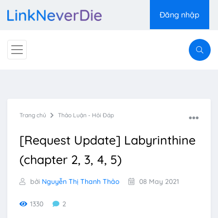
Đăng nhập
Trang chủ
Thảo Luận - Hỏi Đáp
[Request Update] Labyrinthine
(chapter 2, 3, 4, 5)
bởi
Nguyễn Thị Thanh Thảo
08 May 2021
1330
2