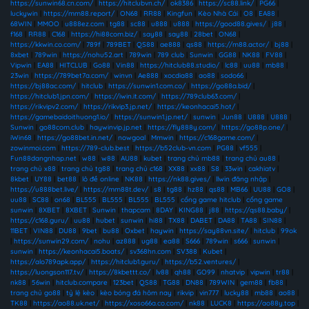
https://sunwin68.cn.com/
|
https://hitclubvn.ch/
|
ok8386
|
https://sc88.link/
|
PG66
|
luckywin
|
https://mm88.report/
|
ON68
|
RR88
|
Kingfun
|
Kèo Nhà Cái
|
O8
|
EA88
|
68WIN
|
MMOO
|
u888ez.com
|
tg88
|
sc88
|
u888
|
u888
|
https://good88.gives/
|
j88
|
f168
|
RR88
|
C168
|
https://hi88com.biz/
|
say88
|
say88
|
28bet
|
ON68
|
https://kkwin.co.com/
|
789f
|
789BET
|
QS88
|
ae888
|
qs88
|
https://m88.actor/
|
bj88
|
8xbet
|
789win
|
https://nohu52.art
|
789win
|
789 club
|
Sunwin
|
GG88
|
NK88
|
FV88
|
Vipwin
|
EA88
|
HITCLUB
|
Go88
|
Vin88
|
https://hitclub88.studio/
|
lc88
|
uu88
|
mb88
|
23win
|
https://789bet7a.com/
|
winvn
|
Ae888
|
xocdia88
|
ao88
|
sodo66
|
https://bj88ac.com/
|
hitclub
|
https://sunwin1.com.co/
|
https://go88a.bid/
|
https://hitclub1.jpn.com/
|
https://iwin.it.com/
|
https://789club63.com/
|
https://rikvipv2.com/
|
https://rikvip3.jp.net/
|
https://keonhacai5.hot/
|
https://gamebaidoithuong1.io/
|
https://sunwin1.jp.net/
|
sunwin
|
Jun88
|
U888
|
U888
|
Sunwin
|
go88com.club
|
haywinvip.jp.net
|
https://fly888y.com/
|
https://go88p.one/
|
iWin68
|
https://go88bet.in.net/
|
nowgoal
|
Mmwin
|
https://c168game.com/
|
zowinmoi.com
|
https://789-club.best
|
https://b52club-vn.com
|
PG88
|
vf555
|
Fun88dangnhap.net
|
w88
|
w88
|
AU88
|
kubet
|
trang chủ mb88
|
trang chủ au88
|
trang chủ x88
|
trang chủ tg88
|
trang chủ c168
|
XX88
|
xx88
|
S8
|
33win
|
cakhiatv
|
8kbet
|
UY88
|
bet88
|
lô đề online
|
NK88
|
https://nk88.gives/
|
llwin đăng nhập
|
https://u888bet.live/
|
https://mm88t.dev/
|
s8
|
tg88
|
hz88
|
qs88
|
MB66
|
UU88
|
GO8
|
uu88
|
SC88
|
on68
|
BL555
|
BL555
|
BL555
|
BL555
|
cổng game hitclub
|
cổng game
sunwin
|
8XBET
|
8XBET
|
Sunwin
|
thapcam
|
8DAY
|
KING88
|
j88
|
https://qs88.baby/
|
https://c168.guru/
|
uu88
|
hubet
|
sunwin
|
hi88
|
TX88
|
DABET
|
DA88
|
TA88
|
SIN88
|
11BET
|
VIN88
|
DU88
|
9bet
|
bu88
|
Oxbet
|
haywin
|
https://say88vn.site/
|
hitclub
|
99ok
|
https://sunwin29.com/
|
nohu
|
az888
|
ug88
|
ea88
|
S666
|
789win
|
s666
|
sunwin
|
sunwin
|
https://keonhacai5.boats/
|
sv368hn.com
|
SV388
|
Kubet
|
https://alo789apk.app/
|
https://hitclub1.guru/
|
https://b52.ventures/
|
https://luongson117.tv/
|
https://8kbettt.co/
|
lv88
|
qh88
|
GO99
|
nhatvip
|
vipwin
|
tr88
|
nk88
|
56win
|
hitclub.compare
|
123bet
|
QS88
|
TG88
|
DN88
|
789WIN
|
gem88
|
fb88
|
trang chủ go88
|
tỷ lệ kèo
|
kèo bóng đá hôm nay
|
rikvip
|
vin777
|
lucky88
|
mb88
|
ao88
|
TK88
|
https://ao88.uk.net/
|
https://xoso66a.co.com/
|
nk88
|
LUCK8
|
https://ao88y.top
|