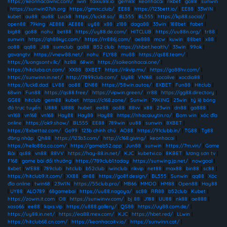
https://keonhacaivnic.com/
|
iwin
|
taixiu88.io
|
gem88
|
keonhacai
|
rikbet
|
go88
|
sunwin
|
https://sunwin07sh.org
|
https://gmnc.club/
|
EE88
|
https://123bett.io/
|
EE88
|
33WIN
|
kubet
|
au88
|
au88
|
Luck8
|
https://luck8.so/
|
BL555
|
BL555
|
https://kp88.social/
|
open88
|
79king
|
AE888
|
AE888
|
uy88
|
x88
|
z188
|
daga88
|
33win
|
188bet
|
fabet
|
big88
|
go88
|
nohu
|
bet88
|
https://uy88.de.com/
|
HITCLUB
|
https://uu88n.org/
|
tr88
|
sunwin
|
https://qh88kyc.com/
|
https://rr886j.com/
|
ae888
|
mcw
|
kuwin
|
88bet
|
x88
|
ao88
|
qq88
|
J88
|
sumclub
|
go88
|
B52 club
|
https://shbet.health/
|
33win
|
99ok
|
gavangtv
|
https://vnew88.net/
|
nohu
|
FLY88
|
mu88
|
https://qs88.team/
|
https://luongsontv.llc/
|
hz88
|
68win
|
https://soikeonhacai.one/
|
https://hitcluba.cn.com/
|
XX88
|
8XBET
|
https://rikvip.mx/
|
https://go88hv.com/
|
https://sunwinn.in.net/
|
http://7899club.com/
|
Uy88
|
VN168
|
socolive
|
xocdia88
|
https://luck8.dad
|
LV88
|
ao88
|
DN88
|
https://58win.autos/
|
8XBET
|
Fun88
|
Hitclub
|
68win
|
Fun88
|
https://qs88.free/
|
https://vipwin.green/
|
rr88
|
https://gg88.directory
|
GG88
|
hitclub
|
gem88
|
kubet
|
https://c168.zone/
|
Sunwin
|
79KING
|
23win
|
tỷ lệ bóng
đá trực tuyến
|
U888
|
U888
|
hubet
|
ee88
|
ao88
|
88vv
|
x88
|
23win
|
dn88
|
ga888
|
vn168
|
vn168
|
vn168
|
Hay88
|
Hay88
|
Hay88
|
https://nhacaiuytin.ro/
|
Bom win
|
xóc đĩa
online
|
https://ok9.show/
|
BL555
|
EE88
|
789win
|
uu88
|
sunwin
|
8XBET
|
https://8xbettaz.com/
|
Go99
|
123b chính chủ
|
AO88
|
https://91clubb.in/
|
TG88
|
Tg88
đăng nhập
|
Qh88
|
https://123b3.com/
|
http://c168.giving/
|
keonhacai
|
https://hello88a.co.com/
|
https://gameb52.app
|
Jun88
|
sunwin
|
https://7m.vin/
|
Game
Bài
|
qs88
|
vn88
|
88VV
|
https://hay-88.in.net/
|
KJC
|
kubetvi.co
|
8KBET
|
lương sơn tv
|
F168
|
game bài đổi thưởng
|
https://789club1.today
|
https://sunwing.jp.net/
|
nowgoal
|
8xbet
|
WE88
|
789club
|
hitclub
|
b52club
|
iwinclub
|
rikvip
|
net88
|
max88
|
bin88
|
sc88
|
https://hitclub9.it.com/
|
XX88
|
dn88
|
https://go8f.design/
|
BL555
|
Sunwin
|
qq88
|
Xóc
đĩa online
|
twin68
|
23WIN
|
https://55club.pro/
|
MB66
|
MMOO
|
HM88
|
Open88
|
Hay88
|
UY88
|
ALO789
|
68gamebai
|
https://uu88.nagoya/
|
sc88
|
RR88
|
b52club
|
Kubet
|
https://zowin.it.com
|
O8
|
https://sunwinvv.com/
|
bj 88
|
J188
|
UU88
|
nk88
|
ae888
|
xoso66
|
ee88
|
kqxs.vip
|
https://u888.gallery/
|
QS88
|
https://uy88.com.de/
|
https://uy88.in.net/
|
https://ea88.mex.com/
|
KJC
|
https://hbet.red/
|
LLwin
|
https://hitclub68.cn.com/
|
https://keonhacaitv.io/
|
https://sunwinn.cat/
|