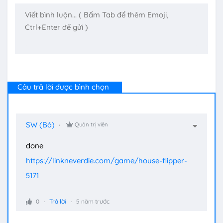
Câu trả lời được bình chọn
SW (Bá)
Quản trị viên
done
https://linkneverdie.com/game/house-flipper-
5171
0
Trả lời
5 năm trước