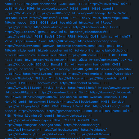
bin88
|
GG88
|
tải game daominhha
|
GG88
|
XX88
|
RR88
|
https://sunwin.talk/
|
nổ hũ
|
go88
|
Hitclub
|
PG99
|
https://pg66.us.com/
|
MB66
|
Jun88
|
MB66
|
open88
|
https://f168slot.com/
|
https://open886.com/
|
https://open88.today/
|
MB66
|
Sv368
|
OPEN88
|
PG99
|
https://hi88s.com/
|
FLY88
|
Bet88
|
nn777
|
MB66
|
https://fly88.uno/
|
789win
|
vaobet
|
SC88
|
GO88
|
dt68
|
kèo nhà cái
|
https://sunwin99.ceo/
|
https://go88.deal/
|
https://hitclubsbs.jp.net/
|
https://keonhacai.voto/
|
GG88
|
https://gg88.co.com/
|
gem88
|
B52
|
nổ hũ
|
https://tylekeonhacai.life/
|
https://new88.biz/
|
PG88
|
Bet168
|
23win
|
RR88
|
Hitclub
|
Go88
|
Iwin
|
sunwin
|
win79
|
V9bet
|
kqbd
|
sunwin
|
33win
|
https://8kbet.org/
|
https://keonhacaitop.com/
|
https://manclub99.com/
|
Bomwin
|
https://keonhacai95.com/
|
xx88
|
go88
|
b52
|
789club
|
rikvip
|
go88
|
hitclub
|
socolive
|
nổ hũ
|
tài xỉu online
|
game bài đổi thưởng
|
b52club
|
kèo nhà cái
|
sunwin
|
iwin
|
i9bet
|
https://rr88it.com/
|
FB88
|
FB88
|
FB88
|
FB88
|
FB88
|
b52
|
https://789clubze.win/
|
RR88
|
สล็อต
|
https://luphim.com/
|
79KING
|
https://kjc.football/
|
B52 club
|
Bong88
|
Sunwin
|
xem phim fun
|
ae888
|
CM88
|
https://88aa.actor/
|
https://b52club.money/
|
Max88
|
go88
|
https://keobongda.cafe/
|
uu88
|
KJC
|
https://cm88.vision/
|
open88
|
https://new88.market/
|
https://28bet.blue/
|
https://78win.bot/
|
789club
|
7m
|
https://hi88c.com/
|
https://f8bet.dental/
|
go88
|
Socolive
|
F168
|
FB88
|
socolive1 com
|
https://thienhabet.ru.com/
|
E88
|
https://www.fly888.club/
|
hitclub
|
hitclub
|
https://mu88.help/
|
https://sunwinn.za.com/
|
https://go881.jp.net/
|
https://lodeonline.gb.net/
|
Nổ hũ
|
https://bom.win/
|
Ngonclub
|
f168
|
33win
|
https://bongdalu88.co/
|
kèo nhà cái
|
net88
|
iwinclub
|
manclub
|
GMNC
|
Nohu90
|
cm88
|
https://new88.movie/
|
https://go88club4.com/
|
MM88
|
Sanclub
|
https://bet88.graphics/
|
CM88
|
C168
|
79King
|
LLWIN
|
f168
|
https://2ok9.com/
|
sc88
|
iwinclub
|
https://banca.ac/
|
https://gamebai.work/
|
Jun88
|
sc88
|
OK9
|
cm88
|
nổ hũ
|
F168
|
79king
|
kèo nhà cái
|
gem88
|
https://tylekeo.green/
|
https://gamebaidoithuong.you/
|
f8bet
|
789BET
|
ALO789
|
F168
|
https://top10trangcacuocbongda.com/
|
https://lodeonline2.org/
|
https://go88vn.sa.com/
|
https://taihitclub.cn.com/
|
https://sshbet.io/
|
https://shbethi.com/
|
https://shbet.law/
|
nn777
|
https://shbetb0.com/
|
https://8kbet8.org/
|
https://trangcadobongda.bio/
|
Game bài
|
cm88
|