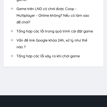
Game trên LND có chơi được Coop -
Multiplayer - Online không? Nếu có làm sao
để chơi?
Tổng hợp các lỗi trong quá trình cài đặt game
Vấn đề link Google khóa 24h, xử lý như thế
nào ?
Tổng hợp các lỗi xảy ra khi chơi game