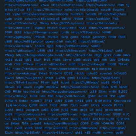
https://1gom2.co.com/
|
https://bomwin.cn.com/
|
https://go88net.com/
|
https://b52club68.com/
|
23win
|
https://rikbet1.cn.com/
|
https://8xbetlt.com/
|
m88
|
tỷ
lệ kèo nhà cái
|
88I
|
https://78winni.net/
|
xoilac trực tiếp bóng đá
|
xoso66
|
Socolive
|
8XX
|
Vip66
|
https://keonhacai.international/
|
SumClub
|
IWIN68
|
https://79king1.fun/
|
uy88
|
shbet
|
colatv trực tiếp bóng đá
|
cakhia
|
789bet
|
https://ea88.bio/
|
F168
|
https://b52club.study/
|
79king
|
https://bl555.systems/
|
https://c168.markets/
|
https://shbetk.net/
|
90phut
|
https://78win01.bet/
|
KK55
|
https://92lotterycom.us/
|
EE88
|
EE88
|
https://78wingenz.com/
|
jun88
|
https://789bets.biz/
|
MM88
|
https://gg88.guru/
|
789club
|
789club
|
rikvip
|
gmnc
|
hitclub
|
gavangtv
|
FB88
|
fb88
|
u888
|
https://u888.photo/
|
game nổ hũ
|
nohu90
|
https://u888j.net/
|
https://vnsc88.net/
|
hitclub
|
tg88
|
https://789bethp.com/
|
SHBET
|
https://fly88.co.com/
|
U888
|
c168
|
https://c168mov.com/
|
https://f168.dad/
|
uu88
|
79king
|
https://trangcadobongda.uk.net/
|
https://b52club.to
|
68gb
|
go99
|
au88
|
88xx
|
NK88
|
au88
|
tg88
|
33win
|
tt88
|
mb88
|
33win
|
u888
|
mu88
|
go8
|
x88
|
123b
|
OPEN88
|
luck8
|
OK9
|
789win
|
https://mu88bet.live/
|
sc88
|
https://mmlive.gold
|
mb88
|
789win
|
B52
|
https://hitclubx.supply/
|
https://gamebaidoithuong.la
|
ty le bong da
|
https://moviekids.org/
|
8kbet
|
SUNWIN
|
GO88
|
hitclub
|
nohu90
|
sumclub
|
NOHU90
|
33WIN
|
https://x88.green/
|
shbet
|
LLWIN
|
go88
|
HITCLUB
|
https://qq8876.net/
|
https://789win8.casino/
|
98win
|
tg88
|
kubet
|
https://fly88.legal/
|
mb88
|
MM88
|
789win
|
O8
|
kuwin
|
Hay88
|
888NEW
|
https://keonhacai55.fund/
|
xn88
|
123b
|
8kbet
|
C168
|
RR88
|
kèo nhà cái
|
https://ketquabongda.com.mx/
|
Lc88
|
33win
|
vn88
|
BL555
|
https://x88.ing/
|
TR88
|
hi88
|
f168
|
https://x88.channel/
|
QS88
|
Jun88
|
f168
|
uy88
|
SUNWIN
|
Kubet
|
Kubet77
|
TR88
|
UU88
|
QS88
|
NK88
|
gk88
|
lô đề online
|
Kèo nhà cái
|
tỷ lệ kèo bóng
|
QS88
|
NK88
|
TR88
|
UU88
|
7club
|
sun88
|
GO99
|
Xoso66
|
BL555
|
BL555
|
ao88
|
Luckywin
|
EA88
|
QS88
|
jw88
|
ml88
|
qs88
|
S8
|
sc88
|
tai xiu online
|
vip88
|
https://cakhiatvzz.tv/
|
https://ee8838.com/
|
https://123b888.com/
|
GG88
|
KJC
|
KJC
|
ww88
|
SUNWIN
|
Tài xỉu Sunwin
|
bl555
|
uu88
|
SHBET
|
kèo trực tuyến
|
tỷ lệ nhà
cái
|
8kbet
|
789k
|
open88
|
https://open88v.online/
|
GO99
|
ON68
|
NOHU90
|
GO99
|
DN88
|
LV88
|
VIP66
|
XX88
|
https://lv88.ltd/
|
https://dh88.video/
|
https://sx88.gold/
|
32win
|
https://qs881.ink/
|
https://ev99.eu.com/
|
qh88
|
x88
|
mu88
|
sunwin
|
go88
|