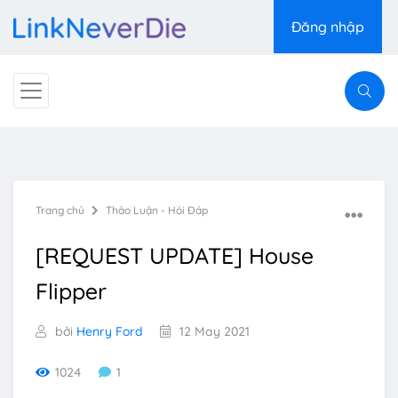
Đăng nhập
Trang chủ
Thảo Luận - Hỏi Đáp
[REQUEST UPDATE] House
Flipper
bởi
Henry Ford
12 May 2021
1024
1