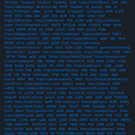
Tieulamtv
|
Tieulamtv
|
Tieulamtv
|
Tieulamtv
|
vu88
|
https://hitclub88.net/
|
C168
|
S666
|
https://s666.holiday/
|
đá gà trực tiếp
|
RR99
|
Vaidebet
|
S8
|
socolive
|
tk88
|
S8
|
https://fv88.food/
|
86bet
|
sunwin
|
hitclub
|
Luongsontv
|
Luongsontv
|
EE88
|
BL555
|
KK55
|
KK55
|
S666
|
s666
|
vip66
|
123b
|
ee88
|
XX8
|
AD88
|
UY88
|
UY88
|
https://s88.za.com/
|
https://hz88site.com
|
123b
|
sv388
|
qs88
|
https://vsbet.link/
|
onbet
|
https://febetvip.it.com/
|
RIKVIP
|
HITCLUB
|
GO88
|
SUNWIN
|
fabet
|
net88
|
mubet
|
AE888
|
AE888
|
o8
|
ON68
|
sunwin
|
uu88
|
88M
|
Sunwin
|
KO66
|
https://alahlyg.sa.com/
|
789win
|
https://on686.com/
|
https://on683.com/
|
F8BET
|
https://keonhacai5.com/
|
s666
|
ok8386
|
https://tylekeo88s.com/
|
qq88
|
c168
|
33win
|
BET88
|
nổ hũ
|
onbet
|
b52club
|
QS88
|
FV88
|
https://xoilac.movie/
|
https://rakhoitv.network/
|
alo789
|
GG88
|
Go88
|
LC88
|
789bet.tv
|
game bài đổi thưởng
|
kèo nhà cái 5
|
Luckywin
|
https://mobamonster.com/
|
https://on68i.com/
|
PG99
|
PG88
|
BET88
|
123bet
|
go88
|
go88
|
789bet
|
https://kubet773.com/
|
https://kubetqw.com/
|
https://mu886.pizza/
|
F168
|
ok8386
|
LX88
|
lương sơn tv
|
SV66
|
NK88
|
Luck8
|
Luck8
|
DN88
|
Bet88
|
Bet88
|
new88
|
O8
|
cf789
|
f168
|
https://on68c.com/
|
cm88
|
Jun88
|
JW88
|
cm88
|
F168
|
on68
|
https://taixiuonline.direct
|
w88
|
rikvip
|
HZ88
|
LX88
|
u888
|
jw88
|
lv88
|
98win
|
ml88.vegas
|
VIP66
|
mv66
|
ml88
|
luck8
|
S666
|
789bet
|
qq88
|
Sunwin
|
8kbet
|
MK8
|
https://cakhiatv.express/
|
39bet
|
https://nhacaiuytin88.ae.org/
|
nohu90 com
|
https://go88club.ru.com/
|
kingfun
|
thabet
|
https://kqbd.mx
|
PG88
|
ok8386
|
https://cakhiatv365.com/
|
nowgoal
|
https://keonhacai5.ru.com/
|
EE88
|
nohu90
|
7m
|
LUCK8
|
NK88
|
sunwin
|
u888
|
kèo nhà cái
|
tỷ lệ cá cược
|
trang cá độ
bóng đá
|
tỷ lệ kèo nhà cái
|
sunwin
|
go88
|
cf68
|
cm88
|
u888
|
u888
|
qh88
|
KUBET88
|
UU88
|
https://on682.com/
|
Na99
|
https://llwin.you/
|
https://gg88.you/
|
BJ88
|
SV888
|
luck8
|
https://gk88-z1.com/
|
ok8386
|
ON68
|
789win
|
TK688
|
bongdalu
|
fb88
|
m88
|
win55
|
86bet
|
https://go88v2.net/
|
qs88
|
GG88
|
lv88
|
https://new88pm.com/
|
On68
|
https://gg88fun.com
|
go88
|
U888
|
Hello88
|
ABC88
|
VIPWIN
|
78WIN
|
MK8
|
on68
|
s66
|
XOSO66
|
LUCK8
|
88M
|
uy88
|
mb88
|
QS88
|
ST666
|
DN88
|
GO99
|
KO66
|
QS88
|
ok8386
|
S666
|
CAKHIATV
|
SOCOLIVE
|
33win
|
mu88
|
MB66
|
cf68
|
MK8
|
LV88
|
LV88
|
79king
|
88AA
|
BET88
|
bj88
|
888VND
|
TG88
|
188V
|
98WIN
|
https://keobongda.com/
|
febet
|
haywin
|
789club
|
go88
|
33win
|
O8
|
https://hi88.tours/
|
36WIN
|
EA88
|
8US
|
Motchill
|