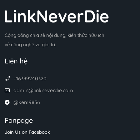
Cộng đồng chia sẻ nội dung, kiến thức hữu ích
về công nghệ và giải trí.
Liên hệ
+16399240320
admin@linkneverdie.com
@ken19856
Fanpage
Join Us on Facebook