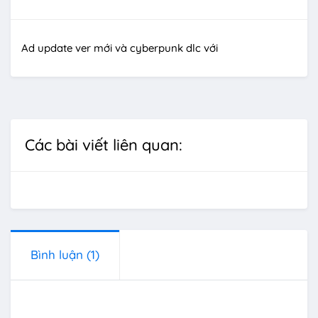
Ad update ver mới và cyberpunk dlc với
Các bài viết liên quan:
Bình luận
(1)