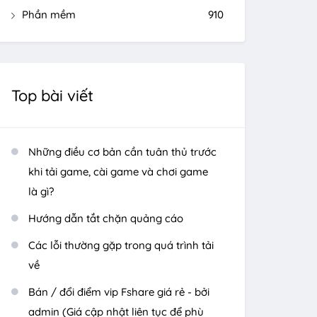
Phần mềm
910
Top bài viết
Những điều cơ bản cần tuân thủ trước
khi tải game, cài game và chơi game
là gì?
Hướng dẫn tắt chặn quảng cáo
Các lỗi thường gặp trong quá trình tải
về
Bán / đổi điểm vip Fshare giá rẻ - bởi
admin (Giá cập nhật liên tục để phù