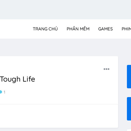
TRANG CHỦ
PHẦN MỀM
GAMES
PHI
Tough Life
1