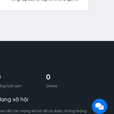
0
0
ổng lượt xem
Online
ạng xã hội
heo dõi các mạng xã hội để có được những thông