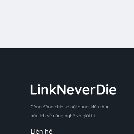
Cộng đồng chia sẻ nội dung, kiến thức
hữu ích về công nghệ và giải trí.
Liên hệ