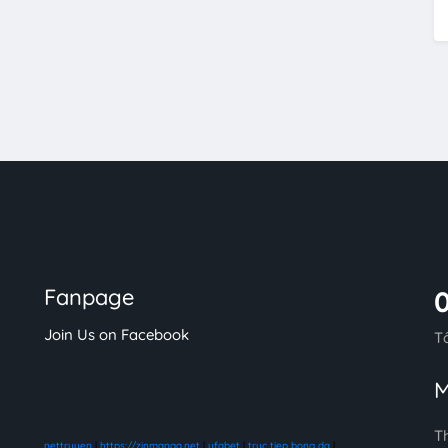
Fanpage
Join Us on Facebook
T
M
T
nettruyen
|
https://zinmanga.net
|
ufabet
|
truc tiep bong da
|