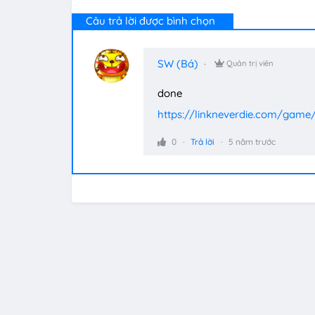
Câu trả lời được bình chọn
SW (Bá)
Quản trị viên
done
https://linkneverdie.com/game
0
Trả lời
5 năm trước