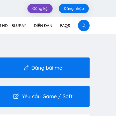
Đăng ký
Đăng nhập
M HD - BLURAY
DIỄN ĐÀN
FAQS
Đăng bài mới
Yêu cầu Game / Soft