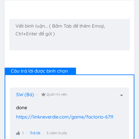
Câu trả lời được bình chọn
SW (Bá)
Quản trị viên
done
https://linkneverdie.com/game/factorio-6711
1
Trả lời
5 năm trước