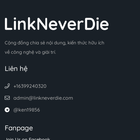
Cộng đồng chia sẻ nội dung, kiến thức hữu ích
về công nghệ và giải trí.
Liên hệ
+16399240320
admin@linkneverdie.com
@ken19856
Fanpage
Join Us on Facebook