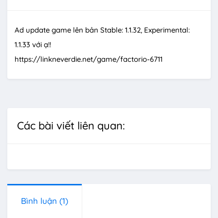
Ad update game lên bản Stable: 1.1.32, Experimental:
1.1.33 với ạ!!
https://linkneverdie.net/game/factorio-6711
Các bài viết liên quan:
Bình luận
(1)