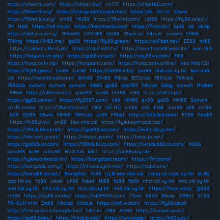
https://shbethi.com/
|
https://shbet.law/
|
nn777
|
https://shbetb0.com/
|
https://8kbet8.org/
|
https://trangcadobongda.bio/
|
Game bài
|
7m cn
|
23win
|
https://f8bet.luxury/
|
cm88
|
MU88
|
https://78wind.com/
|
UU88
|
https://fly88.select/
|
7M
|
tk88
|
https://o8.ninja/
|
https://keonhacai.cool/
|
https://7mcn.llc/
|
bj88
|
o8
|
okvip
|
https://ok9.property/
|
789WIN
|
OPEN88
|
GG88
|
78win.so
|
hitclub
|
sunwin
|
CM88
|
79king
|
https://hi88.me/
|
go88
|
https://fly88.green/
|
https://ok9bet.net/
|
EE88
|
nk88
|
https://cakhiatv.lifestyle/
|
https://cakhia03.tv/
|
https://keonhacai18.website/
|
iwin club
|
https://haywin-vn.site/
|
https://go88vn.tech/
|
https://say88vn.com/
|
f168
|
https://hoiquantv.vip/
|
https://hoiquantv.site/
|
https://hoiquantv.online/
|
Kèo Nhà Cái
|
https://fly88.gives/
|
cm88
|
Luck8
|
https://ok988.info/
|
jun88
|
nhà cái uy tín
|
kèo nhà
cái
|
https://new88.webcam/
|
BIN88
|
BIN88
|
Rikvip
|
B52club
|
789club
|
789club
|
789club
|
sunwin
|
sunwin
|
sunwin
|
mb66
|
go88
|
sao789
|
hitclub
|
8day
|
sunwin
|
thabet
|
MB66
|
https://ok9.events/
|
ga6789
|
siu88
|
bet88
|
rr88
|
https://o8.style/
|
https://gg88.center/
|
https://fly8889.com/
|
x88
|
MM88
|
ev88
|
yo88
|
MM88
|
Sunwin
|
Lô đề online
|
https://78wintx.com/
|
c168
|
NỔ HŨ
|
cm88
|
ok9
|
F168
|
Jun88
|
x88
|
cm88
|
b29
|
GG88
|
58win
|
MM88
|
789club
|
sc88
|
F8bet
|
https://b52club.team
|
FC88
|
Red88
|
https://hi88.pink/
|
cm88
|
kèo nhà cái
|
https://tylekeonhacai.top/
|
https://789clubb.uk.net/
|
https://go888.sa.com/
|
https://iwinclub.jp.net/
|
https://hitclubb.jp.net/
|
https://rikvipp.jp.net/
|
https://taixiu.jp.net/
|
https://go88b.co.com/
|
https://789club1.co.com/
|
https://iwinclub86.co.com/
|
MB66
|
good88
|
ko66
|
nohu90
|
B52Club
|
k8cc
|
https://go88play.site
|
https://tylekeonhacai.vin/
|
https://bongdaso.team/
|
https://7m.band/
|
https://bongdalu.army/
|
https://nhacaiuytin.moi/
|
https://kqbd.one/
|
https://bong88.se.net/
|
Bongdalu
|
fb88
|
tỷ lệ kèo nhà cái
|
trang cá cược uy tín
|
lô đề
|
app tài xỉu
|
fb88
|
vsbet
|
uk88
|
fabet
|
fb88
|
fb88
|
fb88
|
nhà cái uy tín
|
nhà cái uy tín
|
nhà cái uy tín
|
nhà cái uy tín
|
nhà cái uy tín
|
nhà cái uy tín
|
https://7mcn.voto/
|
QS88
|
cm88
|
https://qq88.media/
|
https://ok99678.com/
|
77win
|
88XX
|
Rikvip
|
V9Bet
|
SC88
|
TẢI SUN WIN
|
Da88
|
Hitclub
|
Hitclub
|
https://ok9.watch/
|
https://fly88.deal/
|
https://trangcacuocbongda.bio/
|
hitclub
|
Z188
|
AO88
|
https://sunwin.guru/
|
https://go88.baby/
|
https://hitclub.cab/
|
https://iwin.page/
|
https://b52.you/
|