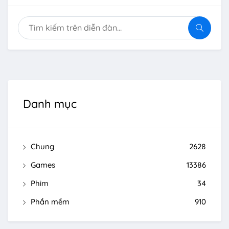
Danh mục
Chung
2628
Games
13386
Phim
34
Phần mềm
910