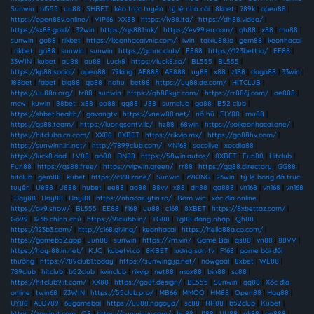
Sunwin
|
bl555
|
uu88
|
SHBET
|
kèo trực tuyến
|
tỷ lệ nhà cái
|
8kbet
|
789k
|
open88
|
https://open88v.online/
|
VIP66
|
XX88
|
https://lv88.ltd/
|
https://dh88.video/
|
https://sx88.gold/
|
32win
|
https://qs881.ink/
|
https://ev99.eu.com/
|
qh88
|
x88
|
mu88
|
sunwin
|
go88
|
rikbet
|
https://keonhacaivnic.com/
|
iwin
|
taixiu88.io
|
gem88
|
keonhacai
|
rikbet
|
go88
|
sunwin
|
sunwin
|
https://gmnc.club/
|
EE88
|
https://123bett.io/
|
EE88
|
33WIN
|
kubet
|
au88
|
au88
|
Luck8
|
https://luck8.so/
|
BL555
|
BL555
|
https://kp88.social/
|
open88
|
79king
|
AE888
|
AE888
|
uy88
|
x88
|
z188
|
daga88
|
33win
|
188bet
|
fabet
|
big88
|
go88
|
nohu
|
bet88
|
https://uy88.de.com/
|
HITCLUB
|
https://uu88n.org/
|
tr88
|
sunwin
|
https://qh88kyc.com/
|
https://rr886j.com/
|
ae888
|
mcw
|
kuwin
|
88bet
|
x88
|
ao88
|
qq88
|
J88
|
sumclub
|
go88
|
B52 club
|
https://shbet.health/
|
gavangtv
|
https://vnew88.net/
|
nổ hũ
|
FLY88
|
mu88
|
https://qs88.team/
|
https://luongsontv.llc/
|
hz88
|
68win
|
https://soikeonhacai.one/
|
https://hitcluba.cn.com/
|
XX88
|
8XBET
|
https://rikvip.mx/
|
https://go88hv.com/
|
https://sunwinn.in.net/
|
http://7899club.com/
|
VN168
|
socolive
|
xocdia88
|
https://luck8.dad
|
LV88
|
ao88
|
DN88
|
https://58win.autos/
|
8XBET
|
Fun88
|
Hitclub
|
Fun88
|
https://qs88.free/
|
https://vipwin.green/
|
rr88
|
https://gg88.directory
|
GG88
|
hitclub
|
gem88
|
kubet
|
https://c168.zone/
|
Sunwin
|
79KING
|
23win
|
tỷ lệ bóng đá trực
tuyến
|
U888
|
U888
|
hubet
|
ee88
|
ao88
|
88vv
|
x88
|
dn88
|
ga888
|
vn168
|
vn168
|
vn168
|
Hay88
|
Hay88
|
Hay88
|
https://nhacaiuytin.ro/
|
Bom win
|
xóc đĩa online
|
https://ok9.show/
|
BL555
|
EE88
|
f168
|
uu88
|
c168
|
8XBET
|
https://8xbettaz.com/
|
Go99
|
123b chính chủ
|
https://91clubb.in/
|
TG88
|
Tg88 đăng nhập
|
Qh88
|
https://123b3.com/
|
http://c168.giving/
|
keonhacai
|
https://hello88a.co.com/
|
https://gameb52.app
|
Jun88
|
sunwin
|
https://7m.vin/
|
Game Bài
|
qs88
|
vn88
|
88VV
|
https://hay-88.in.net/
|
KJC
|
kubetvi.co
|
8KBET
|
lương sơn tv
|
F168
|
game bài đổi
thưởng
|
https://789club1.today
|
https://sunwing.jp.net/
|
nowgoal
|
8xbet
|
WE88
|
789club
|
hitclub
|
b52club
|
iwinclub
|
rikvip
|
net88
|
max88
|
bin88
|
sc88
|
https://hitclub9.it.com/
|
XX88
|
https://go8f.design/
|
BL555
|
Sunwin
|
qq88
|
Xóc đĩa
online
|
twin68
|
23WIN
|
https://55club.pro/
|
MB66
|
MMOO
|
HM88
|
Open88
|
Hay88
|
UY88
|
ALO789
|
68gamebai
|
https://uu88.nagoya/
|
sc88
|
RR88
|
b52club
|
Kubet
|
https://zowin.it.com
|
O8
|
https://sunwinvv.com/
|
bj 88
|
J188
|
UU88
|
nk88
|
ae888
|