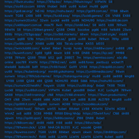
https://13win.studio/
|
https://789p.biz/
|
https://98win.toys/
|
VIPWIN
|
S8
|
https://siu88.co.com
|
88NN
|
thabet
|
tk88
|
uu88
|
kubet
|
mu88
|
gg88
|
https://go8.ae.org/
|
Nổ Hũ
|
https://nohu.best/
|
https://go99.com.se/
|
TT88
|
68win
|
kuwin
|
TG88
|
LX88
|
lv88
|
https://luck8.esq/
|
https://luck8.games/
|
O8
|
VN88
|
EX88
|
https://sunwin20.info/
|
32win
|
Luck8
|
ee88
|
uu88
|
NOHU90
|
https://red88.de.com
|
https://uk88sport.com.se
|
max79
|
llwin
|
https://on68.live/
|
S8
|
kk55
|
lc88
|
789win
|
98WIN
|
S8
|
https://28bet.green/
|
QS88
|
CM88
|
Socolive
|
pg66
|
tt88
|
hello88
|
23win
|
888b
|
https://123ga.app/
|
https://sv368.markets/
|
68win
|
https://ok9.style/
|
mb88
|
sunwin
|
qq88
|
123b
|
https://rr88.com.se/
|
go88
|
uu88
|
kubet
|
789win
|
789p
|
u888
|
https://jw88s.com/
|
XIN88
|
uu88
|
X88
|
Tài xỉu online
|
KK55
|
bl555
|
https://iwinclub88.cam/
|
kubet
|
8kbet
|
huvip
|
huvip
|
https://nk88w.com/
|
sv888
|
J88
|
http://kuwinfi.com/
|
tg88
|
tg88
|
kkwin
|
lc88
|
tr88
|
DN88
|
https://kjc.ad/
|
MM88
|
UY88
|
789win
|
QS88
|
TR88
|
b52
|
go8
|
28BET
|
7m
|
https://xemtiso.com/
|
xóc đĩa
online
|
sao789
|
KWIN
|
https://789k2.net/
|
xx88
|
xx88.forex
|
jeetbuzz
|
wicket71
|
khela88
|
babu88
|
bd9
|
https://tr88.food/
|
Go99
|
UY88
|
https://rikvip88.cn.com/
|
h19
|
uu88
|
https://kubetmb.org/
|
mm88.yokohama
|
https://jun88media.com/
|
98win
|
sunwin
|
https://789club.meme/
|
https://tatarayume.org/
|
mu88
|
uu88
|
ae888
|
king88
|
UY88
|
LV88
|
QS88
|
x88
|
QS88
|
NOHU90
|
XN88
|
S666
|
https://nohu90-s.com/
|
https://sunwin20.health/
|
haywin
|
UU88
|
https://uu88.dog/
|
8xbet
|
TK88
|
TK88
|
Luck8
|
https://uu88sh.com/
|
VIPWIN
|
Kubet
|
good88
|
8kbet
|
KJC
|
Lucky88
|
789win
|
GK88
|
https://ok9.training/
|
c168
|
https://c168.stream/
|
https://78win.productions/
|
OK9
|
c168
|
23win
|
mb88
|
s666
|
AD88
|
XX8
|
xx8
|
ad88
|
BJ88
|
ALO789
|
king88
|
uu88
|
https://qs888.it.com/
|
bgd66
|
sunwin
|
AO88
|
https://xoso66a.uk.com/
|
https://nk88.food/
|
789win
|
win55
|
kubet
|
88vbet
|
LV88
|
KKWIN
|
32WIN
|
AO88
|
WinAZ
|
xx8
|
ad88
|
SC88
|
MM88
|
RR88 Đăng Nhập
|
https://33winf.fun/
|
C168
|
dn88
|
vipwin
|
http://qs88.spot/
|
https://lx886.casino/
|
Z188
|
DN88
|
8xbet
|
https://c168com.vip/
|
dn88
|
nk88
|
tt88
|
ao88
|
https://88vv.help/
|
https://789winn.click/
|
LC88
|
NHÀ CÁI BL555
|
KJC
|
xoso66
|
QH88
|
https://kuwinss.com/
|
TG88
|
UU88
|
88kbet
|
vipwin
|
okwin
|
https://dn88tips.com/
|
https://789winn.tech/
|
fb88
|
xx88
|
LLWIN
|
LLWIN
|
LLWIN
|
LLWIN
|
kubet
|
qq88
|