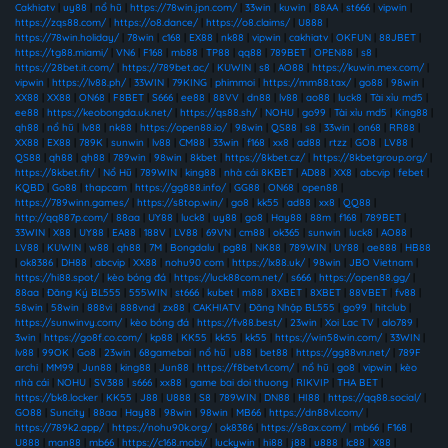
Cakhiatv
|
uy88
|
nổ hũ
|
https://78win.jpn.com/
|
33win
|
kuwin
|
88AA
|
st666
|
vipwin
|
https://zqs88.com/
|
https://o8.dance/
|
https://o8.claims/
|
U888
|
https://78win.holiday/
|
78win
|
c168
|
EX88
|
nk88
|
vipwin
|
cakhiatv
|
OKFUN
|
88JBET
|
https://tg88.miami/
|
VN6
|
F168
|
mb88
|
TP88
|
qq88
|
789BET
|
OPEN88
|
s8
|
https://28bet.it.com/
|
https://789bet.ac/
|
KUWIN
|
s8
|
AO88
|
https://kuwin.mex.com/
|
vipwin
|
https://lv88.ph/
|
33WIN
|
79KING
|
phimmoi
|
https://mm88.tax/
|
go88
|
98win
|
XX88
|
XX88
|
ON68
|
F8BET
|
S666
|
ee88
|
88VV
|
dn88
|
lv88
|
ao88
|
luck8
|
Tài xỉu md5
|
ee88
|
https://keobongda.uk.net/
|
https://qs88.sh/
|
NOHU
|
go99
|
Tài xỉu md5
|
King88
|
qh88
|
nổ hũ
|
lv88
|
nk88
|
https://open88.io/
|
98win
|
QS88
|
s8
|
33win
|
on68
|
RR88
|
XX88
|
EX88
|
789K
|
sunwin
|
lv88
|
CM88
|
33win
|
f168
|
xx8
|
ad88
|
rtzz
|
GO8
|
LV88
|
QS88
|
qh88
|
qh88
|
789win
|
98win
|
8kbet
|
https://8kbet.cz/
|
https://8kbetgroup.org/
|
https://8kbet.fit/
|
Nổ Hũ
|
789WIN
|
king88
|
nhà cái 8KBET
|
AD88
|
XX8
|
abcvip
|
febet
|
KQBD
|
Go88
|
thapcam
|
https://gg888.info/
|
GG88
|
ON68
|
open88
|
https://789winn.games/
|
https://s8top.win/
|
go8
|
kk55
|
ad88
|
xx8
|
QQ88
|
http://qq887p.com/
|
88aa
|
UY88
|
luck8
|
uy88
|
go8
|
Hay88
|
88m
|
f168
|
789BET
|
33WIN
|
X88
|
UY88
|
EA88
|
188V
|
LV88
|
69VN
|
cm88
|
ok365
|
sunwin
|
luck8
|
AO88
|
LV88
|
KUWIN
|
w88
|
qh88
|
7M
|
Bongdalu
|
pg88
|
NK88
|
789WIN
|
UY88
|
ae888
|
HB88
|
ok8386
|
DH88
|
abcvip
|
XX88
|
nohu90 com
|
https://lx88.uk/
|
98win
|
JBO Vietnam
|
https://hi88.spot/
|
kèo bóng đá
|
https://luck88com.net/
|
s666
|
https://open88.gg/
|
88aa
|
Đăng Ký BL555
|
555WIN
|
st666
|
kubet
|
m88
|
8XBET
|
8XBET
|
88VBET
|
fv88
|
58win
|
58win
|
888vi
|
888vnd
|
zx88
|
CAKHIATV
|
Đăng Nhập BL555
|
go99
|
hitclub
|
https://sunwinvy.com/
|
kèo bóng đá
|
https://fv88.best/
|
23win
|
Xoi Lac TV
|
alo789
|
3win
|
https://go8f.co.com/
|
kp88
|
KK55
|
kk55
|
kk55
|
https://win58win.com/
|
33WIN
|
lv88
|
99OK
|
Go8
|
23win
|
68gamebai
|
nổ hũ
|
u88
|
bet88
|
https://gg88vn.net/
|
789F
archi
|
MM99
|
Jun88
|
king88
|
Jun88
|
https://f8betv1.com/
|
nổ hũ
|
go8
|
vipwin
|
kèo
nhà cái
|
NOHU
|
SV388
|
s666
|
xx88
|
game bai doi thuong
|
RIKVIP
|
THA BET
|
https://bk8.locker
|
KK55
|
J88
|
U888
|
S8
|
789WIN
|
DN88
|
HI88
|
https://qq88.social/
|
GO88
|
Suncity
|
88aa
|
Hay88
|
98win
|
98win
|
MB66
|
https://dn88vl.com/
|
https://789k2.app/
|
https://nohu90k.org/
|
ok8386
|
https://s8ax.com/
|
mb66
|
F168
|
U888
|
man88
|
mb66
|
https://c168.mobi/
|
luckywin
|
hi88
|
j88
|
u888
|
lc88
|
X88
|