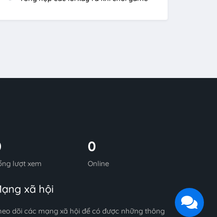
0
0
ổng lượt xem
Online
ạng xã hội
heo dõi các mạng xã hội để có được những thông