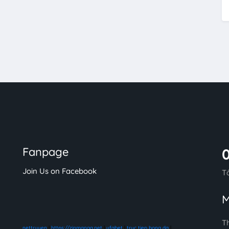
Fanpage
Join Us on Facebook
T
M
T
nettruyen
|
https://zinmanga.net
|
ufabet
|
truc tiep bong da
|