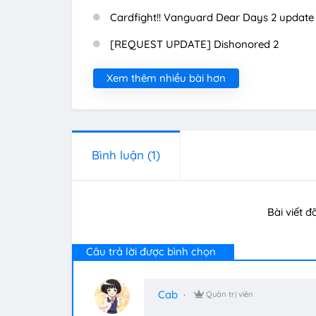
Cardfight!! Vanguard Dear Days 2 update
[REQUEST UPDATE] Dishonored 2
Xem thêm nhiều bài hơn
Bình luận
(1)
Bài viết đ
Câu trả lời được bình chọn
Cab
Quản trị viên