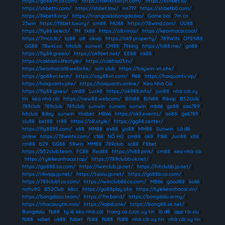
https://go88vn.sa.com/
|
https://taihitclub.cn.com/
|
https://sshbet.io/
|
https://shbethi.com/
|
https://shbet.law/
|
nn777
|
https://shbetb0.com/
|
https://8kbet8.org/
|
https://trangcadobongda.bio/
|
Game bài
|
7m cn
|
23win
|
https://f8bet.luxury/
|
cm88
|
MU88
|
https://78wind.com/
|
UU88
|
https://fly88.select/
|
7M
|
tk88
|
https://o8.ninja/
|
https://keonhacai.cool/
|
https://7mcn.llc/
|
bj88
|
o8
|
okvip
|
https://ok9.property/
|
789WIN
|
OPEN88
|
GG88
|
78win.so
|
hitclub
|
sunwin
|
CM88
|
79king
|
https://hi88.me/
|
go88
|
https://fly88.green/
|
https://ok9bet.net/
|
EE88
|
nk88
|
https://cakhiatv.lifestyle/
|
https://cakhia03.tv/
|
https://keonhacai18.website/
|
iwin club
|
https://haywin-vn.site/
|
https://go88vn.tech/
|
https://say88vn.com/
|
f168
|
https://hoiquantv.vip/
|
https://hoiquantv.site/
|
https://hoiquantv.online/
|
Kèo Nhà Cái
|
https://fly88.gives/
|
cm88
|
Luck8
|
https://ok988.info/
|
jun88
|
nhà cái uy
tín
|
kèo nhà cái
|
https://new88.webcam/
|
BIN88
|
BIN88
|
Rikvip
|
B52club
|
789club
|
789club
|
789club
|
sunwin
|
sunwin
|
sunwin
|
mb66
|
go88
|
sao789
|
hitclub
|
8day
|
sunwin
|
thabet
|
MB66
|
https://ok9.events/
|
ao88
|
ga6789
|
siu88
|
bet88
|
rr88
|
https://o8.style/
|
https://gg88.center/
|
https://fly8889.com/
|
x88
|
MM88
|
ev88
|
yo88
|
MM88
|
Sunwin
|
Lô đề
online
|
https://78wintx.com/
|
c168
|
NỔ HŨ
|
cm88
|
ok9
|
F168
|
Jun88
|
x88
|
cm88
|
b29
|
GG88
|
58win
|
MM88
|
789club
|
sc88
|
F8bet
|
https://b52club.team
|
FC88
|
Red88
|
https://hi88.pink/
|
cm88
|
kèo nhà cái
|
https://tylekeonhacai.top/
|
https://789clubb.uk.net/
|
https://go888.sa.com/
|
https://iwinclub.jp.net/
|
https://hitclubb.jp.net/
|
https://rikvipp.jp.net/
|
https://taixiu.jp.net/
|
https://go88b.co.com/
|
https://789club1.co.com/
|
https://iwinclub86.co.com/
|
MB66
|
good88
|
ko66
|
nohu90
|
B52Club
|
k8cc
|
https://go88play.site
|
https://tylekeonhacai.vin/
|
https://bongdaso.team/
|
https://7m.band/
|
https://bongdalu.army/
|
https://nhacaiuytin.moi/
|
https://kqbd.one/
|
https://bong88.se.net/
|
Bongdalu
|
fb88
|
tỷ lệ kèo nhà cái
|
trang cá cược uy tín
|
lô đề
|
app tài xỉu
|
fb88
|
vsbet
|
uk88
|
fabet
|
fb88
|
fb88
|
fb88
|
nhà cái uy tín
|
nhà cái uy tín
|