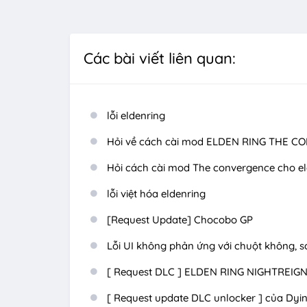
Các bài viết liên quan:
lỗi eldenring
Hỏi về cách cài mod ELDEN RING THE 
Hỏi cách cài mod The convergence cho eld
lỗi việt hóa eldenring
[Request Update] Chocobo GP
Lỗi UI không phản ứng với chuột không, scro
[ Request DLC ] ELDEN RING NIGHTREIG
[ Request update DLC unlocker ] của Dyin