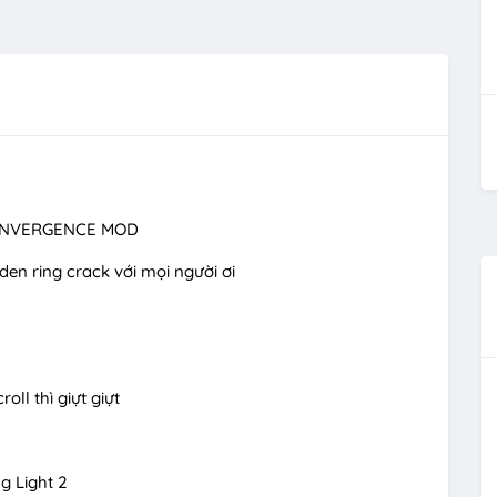
CONVERGENCE MOD
en ring crack với mọi người ơi
ll thì giựt giựt
N
g Light 2