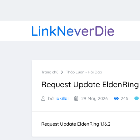
Trang chủ
Thảo Luận - Hỏi Đáp
Request Update EldenRing 1
bởi
ibkillbi
29 May 2026
245
Request Update EldenRing 1.16.2