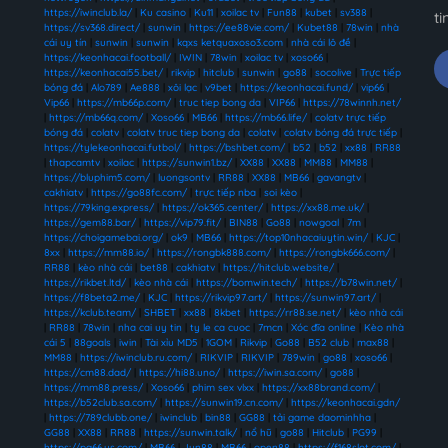
https://iwinclub.la/
|
Ku casino
|
Ku11
|
xoilac tv
|
Fun88
|
kubet
|
sv388
|
ti
https://sv368.direct/
|
sunwin
|
https://ee88vie.com/
|
Kubet88
|
78win
|
nhà
cái uy tín
|
sunwin
|
sunwin
|
kqxs ketquaxoso3.com
|
nhà cái lô đề
|
https://keonhacai.football/
|
IWIN
|
78win
|
xoilac tv
|
xoso66
|
https://keonhacai55.bet/
|
rikvip
|
hitclub
|
sunwin
|
go88
|
socolive
|
Trực tiếp
bóng đá
|
Alo789
|
Ae888
|
xôi lạc
|
v9bet
|
https://keonhacai.fund/
|
vip66
|
Vip66
|
https://mb66p.com/
|
truc tiep bong da
|
VIP66
|
https://78winnh.net/
|
https://mb66q.com/
|
Xoso66
|
MB66
|
https://mb66.life/
|
colatv trực tiếp
bóng đá
|
colatv
|
colatv truc tiep bong da
|
colatv
|
colatv bóng đá trực tiếp
|
https://tylekeonhacai.futbol/
|
https://bshbet.com/
|
b52
|
b52
|
xx88
|
RR88
|
thapcamtv
|
xoilac
|
https://sunwin1.bz/
|
XX88
|
XX88
|
MM88
|
MM88
|
https://bluphim5.com/
|
luongsontv
|
RR88
|
XX88
|
MB66
|
gavangtv
|
cakhiatv
|
https://go88fc.com/
|
trực tiếp nba
|
soi kèo
|
https://79king.express/
|
https://ok365.center/
|
https://xx88.me.uk/
|
https://gem88.bar/
|
https://vip79.fit/
|
BIN88
|
Go88
|
nowgoal
|
7m
|
https://choigamebai.org/
|
ok9
|
MB66
|
https://top10nhacaiuytin.win/
|
KJC
|
8xx
|
https://mm88.io/
|
https://rongbk888.com/
|
https://rongbk666.com/
|
RR88
|
kèo nhà cái
|
bet88
|
cakhiatv
|
https://hitclub.website/
|
https://rikbet.ltd/
|
kèo nhà cái
|
https://bomwin.tech/
|
https://b78win.net/
|
https://f8beta2.me/
|
KJC
|
https://rikvip97.art/
|
https://sunwin97.art/
|
https://kclub.team/
|
SHBET
|
xx88
|
8kbet
|
https://rr88.se.net/
|
kèo nhà cái
|
RR88
|
78win
|
nha cai uy tin
|
ty le ca cuoc
|
7mcn
|
Xóc đĩa online
|
Kèo nhà
cái 5
|
88goals
|
iwin
|
Tài xỉu MD5
|
1GOM
|
Rikvip
|
Go88
|
B52 club
|
max88
|
MM88
|
https://iwinclub.ru.com/
|
RIKVIP
|
RIKVIP
|
789win
|
go88
|
xoso66
|
https://cm88.dad/
|
https://hi88.uno/
|
https://iwin.sa.com/
|
go88
|
https://mm88.press/
|
Xoso66
|
phim sex vlxx
|
https://xx88brand.com/
|
https://b52club.sa.com/
|
https://sunwin19.cn.com/
|
https://keonhacai.gdn/
|
https://789clubb.one/
|
iwinclub
|
bin88
|
GG88
|
tải game daominhha
|
GG88
|
XX88
|
RR88
|
https://sunwin.talk/
|
nổ hũ
|
go88
|
Hitclub
|
PG99
|
https://pg66.us.com/
|
MB66
|
Jun88
|
MB66
|
open88
|
https://f168slot.com/
|