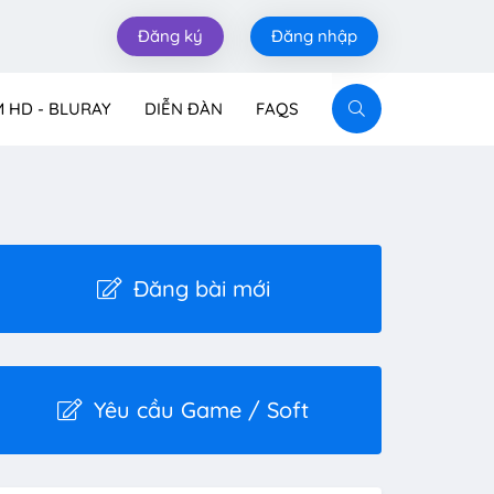
Đăng ký
Đăng nhập
M HD - BLURAY
DIỄN ĐÀN
FAQS
Đăng bài mới
Yêu cầu Game / Soft