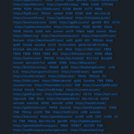
https://open886.com/
|
https://open88.today/
|
MB66
|
Sv368
|
OPEN88
|
MM88
|
PG99
|
https://hi88s.com/
|
FLY88
|
Bet88
|
nn777
|
MB66
|
https://fly88.uno/
|
789win
|
vaobet
|
SC88
|
GO88
|
dt68
|
kèo nhà cái
|
https://sunwin99.ceo/
|
https://go88.deal/
|
https://hitclubsbs.jp.net/
|
https://keonhacai.voto/
|
GG88
|
https://gg88.co.com/
|
gem88
|
B52
|
nổ hũ
|
https://tylekeonhacai.life/
|
https://new88.biz/
|
PG88
|
Bet168
|
23win
|
RR88
|
Hitclub
|
Go88
|
Iwin
|
sunwin
|
win79
|
V9bet
|
kqbd
|
sunwin
|
33win
|
https://8kbet.org/
|
https://keonhacaitop.com/
|
https://manclub99.com/
|
Bomwin
|
https://keonhacai95.com/
|
xx88
|
go88
|
b52
|
789club
|
rikvip
|
go88
|
hitclub
|
socolive
|
nổ hũ
|
tài xỉu online
|
game bài đổi thưởng
|
b52club
|
kèo nhà cái
|
sunwin
|
iwin
|
i9bet
|
https://rr88it.com/
|
FB88
|
FB88
|
FB88
|
FB88
|
FB88
|
b52
|
https://789clubze.win/
|
RR88
|
สล็อต
|
https://luphim.com/
|
79KING
|
https://kjc.football/
|
B52 club
|
Bong88
|
Sunwin
|
xem phim fun
|
ae888
|
CM88
|
https://88aa.actor/
|
https://b52club.money/
|
Max88
|
go88
|
https://keobongda.cafe/
|
uu88
|
KJC
|
https://luongsontv23.com/
|
https://cm88.vision/
|
open88
|
https://new88.market/
|
https://28bet.blue/
|
78Win
|
789club
|
7m
|
https://hi88c.com/
|
https://f8bet.dental/
|
go88
|
Socolive
|
F168
|
FB88
|
socolive1 com
|
https://thienhabet.ru.com/
|
E88
|
https://www.fly888.club/
|
hitclub
|
hitclub
|
https://mu88.help/
|
https://sunwinn.za.com/
|
https://go881.jp.net/
|
https://lodeonline.gb.net/
|
Nổ hũ
|
https://bom.win/
|
Ngonclub
|
f168
|
33win
|
https://bongdalu88.co/
|
kèo nhà cái
|
net88
|
iwinclub
|
manclub
|
GMNC
|
Nohu90
|
cm88
|
https://new88.movie/
|
https://go88club4.com/
|
MM88
|
Sanclub
|
https://bet88.graphics/
|
CM88
|
C168
|
79King
|
LLWIN
|
f168
|
https://2ok9.com/
|
sc88
|
iwinclub
|
https://banca.ac/
|
https://gamebai.work/
|
Jun88
|
sc88
|
OK9
|
cm88
|
nổ
hũ
|
F168
|
79king
|
kèo nhà cái
|
gem88
|
https://tylekeo.green/
|
https://gamebaidoithuong.you/
|
f8bet
|
789BET
|
ALO789
|
F168
|
https://top10trangcacuocbongda.com/
|
https://lodeonline2.org/
|