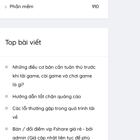
Phần mềm
910
Top bài viết
Những điều cơ bản cần tuân thủ trước
khi tải game, cài game và chơi game
là gì?
Hướng dẫn tắt chặn quảng cáo
Các lỗi thường gặp trong quá trình tải
về
Bán / đổi điểm vip Fshare giá rẻ - bởi
admin (Giá cập nhật liên tục để phù