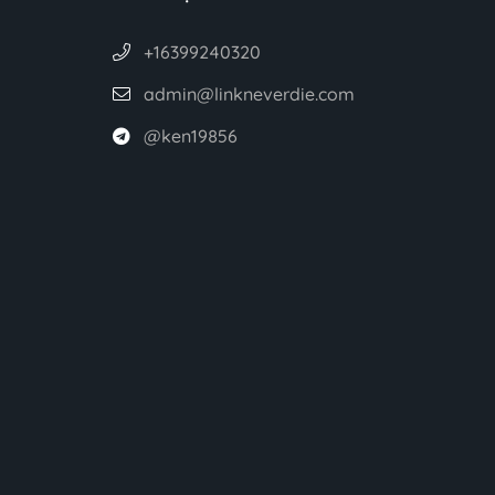
+16399240320
admin@linkneverdie.com
@ken19856