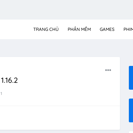
TRANG CHỦ
PHẦN MỀM
GAMES
PHI
.16.2
1