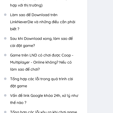
hợp với thị trường)
Làm sao để Download trên
LinkNeverDie và những điều cần phải
biết ?
Sau khi Download xong, làm sao để
cài đặt game?
Game trên LND có chơi được Coop -
Multiplayer - Online không? Nếu có
làm sao để chơi?
Tổng hợp các lỗi trong quá trình cài
đặt game
Vấn đề link Google khóa 24h, xử lý như
thế nào ?
Tổng hợp các lỗi xảy ra khi chơi game