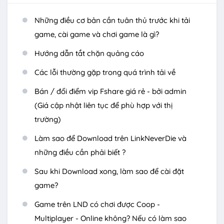
Những điều cơ bản cần tuân thủ trước khi tải
game, cài game và chơi game là gì?
Hướng dẫn tắt chặn quảng cáo
Các lỗi thường gặp trong quá trình tải về
Bán / đổi điểm vip Fshare giá rẻ - bởi admin
(Giá cập nhật liên tục để phù hợp với thị
trường)
Làm sao để Download trên LinkNeverDie và
những điều cần phải biết ?
Sau khi Download xong, làm sao để cài đặt
game?
Game trên LND có chơi được Coop -
Multiplayer - Online không? Nếu có làm sao