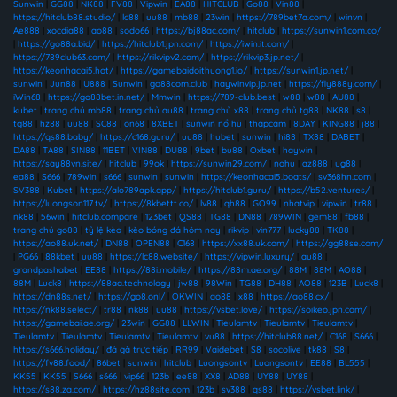
Sunwin
|
GG88
|
NK88
|
FV88
|
Vipwin
|
EA88
|
HITCLUB
|
Go88
|
Vin88
|
https://hitclub88.studio/
|
lc88
|
uu88
|
mb88
|
23win
|
https://789bet7a.com/
|
winvn
|
Ae888
|
xocdia88
|
ao88
|
sodo66
|
https://bj88ac.com/
|
hitclub
|
https://sunwin1.com.co/
|
https://go88a.bid/
|
https://hitclub1.jpn.com/
|
https://iwin.it.com/
|
https://789club63.com/
|
https://rikvipv2.com/
|
https://rikvip3.jp.net/
|
https://keonhacai5.hot/
|
https://gamebaidoithuong1.io/
|
https://sunwin1.jp.net/
|
sunwin
|
Jun88
|
U888
|
Sunwin
|
go88com.club
|
haywinvip.jp.net
|
https://fly888y.com/
|
iWin68
|
https://go88bet.in.net/
|
Mmwin
|
https://789-club.best
|
w88
|
w88
|
AU88
|
kubet
|
trang chủ mb88
|
trang chủ au88
|
trang chủ x88
|
trang chủ tg88
|
NK88
|
s8
|
tg88
|
hz88
|
uu88
|
SC88
|
on68
|
8XBET
|
sunwin nổ hũ
|
thapcam
|
8DAY
|
KING88
|
j88
|
https://qs88.baby/
|
https://c168.guru/
|
uu88
|
hubet
|
sunwin
|
hi88
|
TX88
|
DABET
|
DA88
|
TA88
|
SIN88
|
11BET
|
VIN88
|
DU88
|
9bet
|
bu88
|
Oxbet
|
haywin
|
https://say88vn.site/
|
hitclub
|
99ok
|
https://sunwin29.com/
|
nohu
|
az888
|
ug88
|
ea88
|
S666
|
789win
|
s666
|
sunwin
|
sunwin
|
https://keonhacai5.boats/
|
sv368hn.com
|
SV388
|
Kubet
|
https://alo789apk.app/
|
https://hitclub1.guru/
|
https://b52.ventures/
|
https://luongson117.tv/
|
https://8kbettt.co/
|
lv88
|
qh88
|
GO99
|
nhatvip
|
vipwin
|
tr88
|
nk88
|
56win
|
hitclub.compare
|
123bet
|
QS88
|
TG88
|
DN88
|
789WIN
|
gem88
|
fb88
|
trang chủ go88
|
tỷ lệ kèo
|
kèo bóng đá hôm nay
|
rikvip
|
vin777
|
lucky88
|
TK88
|
https://ao88.uk.net/
|
DN88
|
OPEN88
|
C168
|
https://xx88.uk.com/
|
https://gg88se.com/
|
PG66
|
88kbet
|
uu88
|
https://lc88.website/
|
https://vipwin.luxury/
|
au88
|
grandpashabet
|
EE88
|
https://88i.mobile/
|
https://88m.ae.org/
|
88M
|
88M
|
AO88
|
88M
|
Luck8
|
https://88aa.technology
|
jw88
|
98Win
|
TG88
|
DH88
|
AO88
|
123B
|
Luck8
|
https://dn88s.net/
|
https://go8.onl/
|
OKWIN
|
ao88
|
x88
|
https://ao88.cx/
|
https://nk88.select/
|
tr88
|
nk88
|
uu88
|
https://vsbet.love/
|
https://soikeo.jpn.com/
|
https://gamebai.ae.org/
|
23win
|
GG88
|
LLWIN
|
Tieulamtv
|
Tieulamtv
|
Tieulamtv
|
Tieulamtv
|
Tieulamtv
|
Tieulamtv
|
Tieulamtv
|
vu88
|
https://hitclub88.net/
|
C168
|
S666
|
https://s666.holiday/
|
đá gà trực tiếp
|
RR99
|
Vaidebet
|
S8
|
socolive
|
tk88
|
S8
|
https://fv88.food/
|
86bet
|
sunwin
|
hitclub
|
Luongsontv
|
Luongsontv
|
EE88
|
BL555
|
KK55
|
KK55
|
S666
|
s666
|
vip66
|
123b
|
ee88
|
XX8
|
AD88
|
UY88
|
UY88
|
https://s88.za.com/
|
https://hz88site.com
|
123b
|
sv388
|
qs88
|
https://vsbet.link/
|