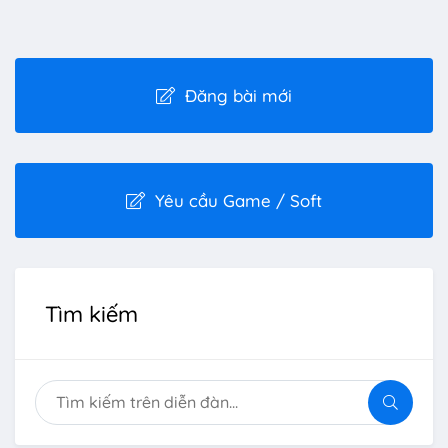
Đăng bài mới
Yêu cầu Game / Soft
Tìm kiếm