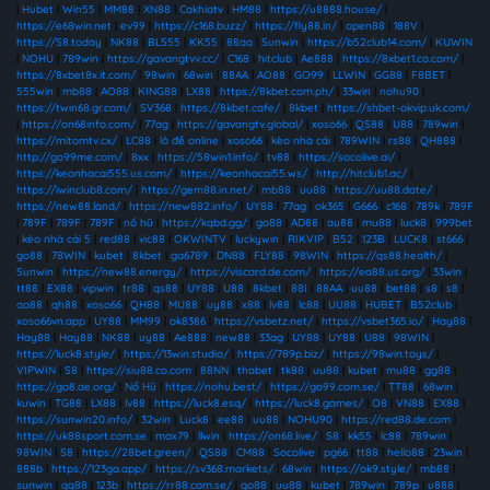
|
Hubet
|
Win55
|
MM88
|
XN88
|
Cakhiatv
|
HM88
|
https://u8888.house/
|
https://e68win.net
|
ev99
|
https://c168.buzz/
|
https://fly88.in/
|
open88
|
188V
|
https://S8.today
|
NK88
|
BL555
|
KK55
|
88aa
|
Sunwin
|
https://b52club14.com/
|
KUWIN
|
NOHU
|
789win
|
https://gavangtvv.cc/
|
C168
|
hitclub
|
Ae888
|
https://8xbet1.co.com/
|
https://8xbet8x.it.com/
|
98win
|
68win
|
88AA
|
AO88
|
GO99
|
LLWIN
|
GG88
|
F8BET
|
555win
|
mb88
|
AO88
|
KING88
|
LX88
|
https://8kbet.com.ph/
|
33win
|
nohu90
|
https://twin68.gr.com/
|
SV368
|
https://8kbet.cafe/
|
8kbet
|
https://shbet-okvip.uk.com/
|
https://on68info.com/
|
77ag
|
https://gavangtv.global/
|
xoso66
|
QS88
|
U88
|
789win
|
https://mitomtv.cx/
|
LC88
|
lô đề online
|
xoso66
|
kèo nhà cái
|
789WIN
|
rs88
|
QH888
|
http://go99me.com/
|
8xx
|
https://58win1.info/
|
tv88
|
https://socolive.ai/
|
https://keonhacai555.us.com/
|
https://keonhacai55.ws/
|
http://hitclub1.ac/
|
https://iwinclub8.com/
|
https://gem88.in.net/
|
mb88
|
uu88
|
https://uu88.date/
|
https://new88.land/
|
https://new882.info/
|
UY88
|
77ag
|
ok365
|
G666
|
c168
|
789k
|
789F
|
789F
|
789F
|
789F
|
nổ hũ
|
https://kqbd.gg/
|
go88
|
AD88
|
au88
|
mu88
|
luck8
|
999bet
|
kèo nhà cái 5
|
red88
|
vic88
|
OKWINTV
|
luckywin
|
RIKVIP
|
B52
|
123B
|
LUCK8
|
st666
|
go88
|
78WIN
|
kubet
|
8kbet
|
ga6789
|
DN88
|
FLY88
|
98WIN
|
https://qs88.health/
|
Sunwin
|
https://new88.energy/
|
https://viscard.de.com/
|
https://ea88.us.org/
|
33win
|
tt88
|
EX88
|
vipwin
|
tr88
|
qs88
|
UY88
|
U88
|
8kbet
|
88I
|
88AA
|
uu88
|
bet88
|
s8
|
s8
|
ao88
|
qh88
|
xoso66
|
QH88
|
MU88
|
uy88
|
x88
|
lv88
|
lc88
|
UU88
|
HUBET
|
B52club
|
xoso66vn.app
|
UY88
|
MM99
|
ok8386
|
https://vsbetz.net/
|
https://vsbet365.io/
|
Hay88
|
Hay88
|
Hay88
|
NK88
|
uy88
|
Ae888
|
new88
|
33ag
|
UY88
|
UY88
|
U88
|
98WIN
|
https://luck8.style/
|
https://13win.studio/
|
https://789p.biz/
|
https://98win.toys/
|
VIPWIN
|
S8
|
https://siu88.co.com
|
88NN
|
thabet
|
tk88
|
uu88
|
kubet
|
mu88
|
gg88
|
https://go8.ae.org/
|
Nổ Hũ
|
https://nohu.best/
|
https://go99.com.se/
|
TT88
|
68win
|
kuwin
|
TG88
|
LX88
|
lv88
|
https://luck8.esq/
|
https://luck8.games/
|
O8
|
VN88
|
EX88
|
https://sunwin20.info/
|
32win
|
Luck8
|
ee88
|
uu88
|
NOHU90
|
https://red88.de.com
|
https://uk88sport.com.se
|
max79
|
llwin
|
https://on68.live/
|
S8
|
kk55
|
lc88
|
789win
|
98WIN
|
S8
|
https://28bet.green/
|
QS88
|
CM88
|
Socolive
|
pg66
|
tt88
|
hello88
|
23win
|
888b
|
https://123ga.app/
|
https://sv368.markets/
|
68win
|
https://ok9.style/
|
mb88
|
sunwin
|
qq88
|
123b
|
https://rr88.com.se/
|
go88
|
uu88
|
kubet
|
789win
|
789p
|
u888
|