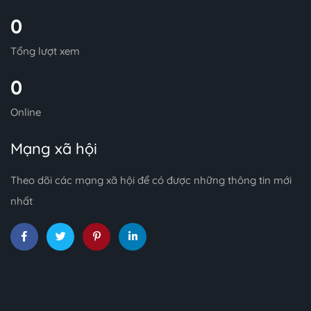
0
Tổng lượt xem
0
Online
Mạng xã hội
Theo dõi các mạng xã hội để có được những thông tin mới
nhất