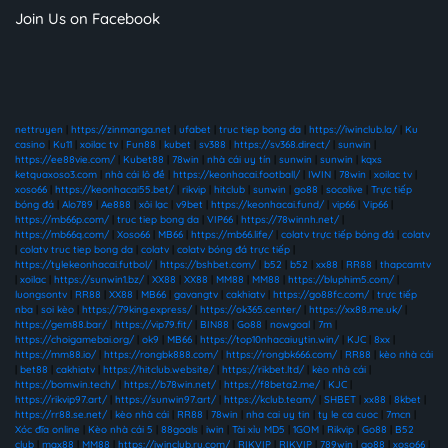
Join Us on Facebook
nettruyen
|
https://zinmanga.net
|
ufabet
|
truc tiep bong da
|
https://iwinclub.la/
|
Ku
casino
|
Ku11
|
xoilac tv
|
Fun88
|
kubet
|
sv388
|
https://sv368.direct/
|
sunwin
|
https://ee88vie.com/
|
Kubet88
|
78win
|
nhà cái uy tín
|
sunwin
|
sunwin
|
kqxs
ketquaxoso3.com
|
nhà cái lô đề
|
https://keonhacai.football/
|
IWIN
|
78win
|
xoilac tv
|
xoso66
|
https://keonhacai55.bet/
|
rikvip
|
hitclub
|
sunwin
|
go88
|
socolive
|
Trực tiếp
bóng đá
|
Alo789
|
Ae888
|
xôi lạc
|
v9bet
|
https://keonhacai.fund/
|
vip66
|
Vip66
|
https://mb66p.com/
|
truc tiep bong da
|
VIP66
|
https://78winnh.net/
|
https://mb66q.com/
|
Xoso66
|
MB66
|
https://mb66.life/
|
colatv trực tiếp bóng đá
|
colatv
|
colatv truc tiep bong da
|
colatv
|
colatv bóng đá trực tiếp
|
https://tylekeonhacai.futbol/
|
https://bshbet.com/
|
b52
|
b52
|
xx88
|
RR88
|
thapcamtv
|
xoilac
|
https://sunwin1.bz/
|
XX88
|
XX88
|
MM88
|
MM88
|
https://bluphim5.com/
|
luongsontv
|
RR88
|
XX88
|
MB66
|
gavangtv
|
cakhiatv
|
https://go88fc.com/
|
trực tiếp
nba
|
soi kèo
|
https://79king.express/
|
https://ok365.center/
|
https://xx88.me.uk/
|
https://gem88.bar/
|
https://vip79.fit/
|
BIN88
|
Go88
|
nowgoal
|
7m
|
https://choigamebai.org/
|
ok9
|
MB66
|
https://top10nhacaiuytin.win/
|
KJC
|
8xx
|
https://mm88.io/
|
https://rongbk888.com/
|
https://rongbk666.com/
|
RR88
|
kèo nhà cái
|
bet88
|
cakhiatv
|
https://hitclub.website/
|
https://rikbet.ltd/
|
kèo nhà cái
|
https://bomwin.tech/
|
https://b78win.net/
|
https://f8beta2.me/
|
KJC
|
https://rikvip97.art/
|
https://sunwin97.art/
|
https://kclub.team/
|
SHBET
|
xx88
|
8kbet
|
https://rr88.se.net/
|
kèo nhà cái
|
RR88
|
78win
|
nha cai uy tin
|
ty le ca cuoc
|
7mcn
|
Xóc đĩa online
|
Kèo nhà cái 5
|
88goals
|
iwin
|
Tài xỉu MD5
|
1GOM
|
Rikvip
|
Go88
|
B52
club
|
max88
|
MM88
|
https://iwinclub.ru.com/
|
RIKVIP
|
RIKVIP
|
789win
|
go88
|
xoso66
|