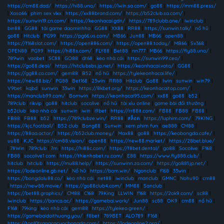
https://cm88.dad/
|
https://hi88.uno/
|
https://iwin.sa.com/
|
go88
|
https://mm88.press/
|
Xoso66
|
phim sex vlxx
|
https://xx88brand.com/
|
https://b52club.sa.com/
|
https://sunwin19.cn.com/
|
https://keonhacai.gdn/
|
https://789clubb.one/
|
iwinclub
|
bin88
|
GG88
|
tải game daominhha
|
GG88
|
XX88
|
RR88
|
https://sunwin.talk/
|
nổ hũ
|
go88
|
Hitclub
|
PG99
|
https://pg66.us.com/
|
MB66
|
Jun88
|
MB66
|
open88
|
https://f168slot.com/
|
https://open886.com/
|
https://open88.today/
|
MB66
|
Sv368
|
OPEN88
|
PG99
|
https://hi88s.com/
|
FLY88
|
Bet88
|
nn777
|
MB66
|
https://fly88.uno/
|
789win
|
vaobet
|
SC88
|
GO88
|
dt68
|
kèo nhà cái
|
https://sunwin99.ceo/
|
https://go88.deal/
|
https://hitclubsbs.jp.net/
|
https://keonhacai.voto/
|
GG88
|
https://gg88.co.com/
|
gem88
|
B52
|
nổ hũ
|
https://tylekeonhacai.life/
|
https://new88.biz/
|
PG88
|
Bet168
|
23win
|
RR88
|
Hitclub
|
Go88
|
Iwin
|
sunwin
|
win79
|
V9bet
|
kqbd
|
sunwin
|
33win
|
https://8kbet.org/
|
https://keonhacaitop.com/
|
https://manclub99.com/
|
Bomwin
|
https://keonhacai95.com/
|
xx88
|
go88
|
b52
|
789club
|
rikvip
|
go88
|
hitclub
|
socolive
|
nổ hũ
|
tài xỉu online
|
game bài đổi thưởng
|
b52club
|
kèo nhà cái
|
sunwin
|
iwin
|
i9bet
|
https://rr88it.com/
|
FB88
|
FB88
|
FB88
|
FB88
|
FB88
|
b52
|
https://789clubze.win/
|
RR88
|
สล็อต
|
https://luphim.com/
|
79KING
|
https://kjc.football/
|
B52 club
|
Bong88
|
Sunwin
|
xem phim fun
|
ae888
|
CM88
|
https://88aa.actor/
|
https://b52club.money/
|
Max88
|
go88
|
https://keobongda.cafe/
|
uu88
|
KJC
|
https://cm88.vision/
|
open88
|
https://new88.market/
|
https://28bet.blue/
|
78Win
|
789club
|
7m
|
https://hi88c.com/
|
https://f8bet.dental/
|
go88
|
Socolive
|
F168
|
FB88
|
socolive1 com
|
https://thienhabet.ru.com/
|
E88
|
https://www.fly888.club/
|
hitclub
|
hitclub
|
https://mu88.help/
|
https://sunwinn.za.com/
|
https://go881.jp.net/
|
https://lodeonline.gb.net/
|
Nổ hũ
|
https://bom.win/
|
Ngonclub
|
f168
|
33win
|
https://bongdalu88.co/
|
kèo nhà cái
|
net88
|
iwinclub
|
manclub
|
GMNC
|
Nohu90
|
cm88
|
https://new88.movie/
|
https://go88club4.com/
|
MM88
|
Sanclub
|
https://bet88.graphics/
|
CM88
|
C168
|
79King
|
LLWIN
|
f168
|
https://2ok9.com/
|
sc88
|
iwinclub
|
https://banca.ac/
|
https://gamebai.work/
|
Jun88
|
sc88
|
OK9
|
cm88
|
nổ hũ
|
F168
|
79king
|
kèo nhà cái
|
gem88
|
https://tylekeo.green/
|
https://gamebaidoithuong.you/
|
f8bet
|
789BET
|
ALO789
|
F168
|
https://top10trangcacuocbongda.com/
|
https://lodeonline2.org/
|