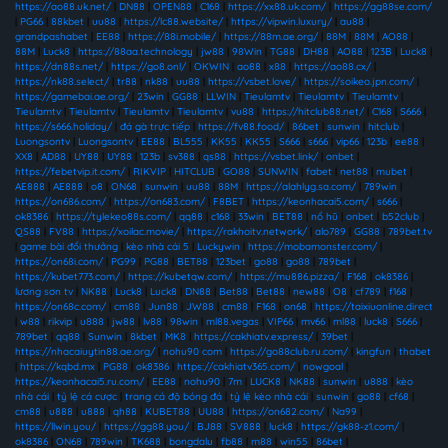
https://ao88.uk.net/
|
DN88
|
OPEN88
|
C168
|
https://xx88.uk.com/
|
https://gg88se.com/
|
PG66
|
88kbet
|
uu88
|
https://lc88.website/
|
https://vipwin.luxury/
|
au88
|
grandpashabet
|
EE88
|
https://88i.mobile/
|
https://88m.ae.org/
|
88M
|
88M
|
AO88
|
88M
|
Luck8
|
https://88aa.technology
|
jw88
|
98Win
|
TG88
|
DH88
|
AO88
|
123B
|
Luck8
|
https://dn88s.net/
|
https://go8.onl/
|
OKWIN
|
ao88
|
x88
|
https://ao88.cx/
|
https://nk88.select/
|
tr88
|
nk88
|
uu88
|
https://vsbet.love/
|
https://soikeo.jpn.com/
|
https://gamebai.ae.org/
|
23win
|
GG88
|
LLWIN
|
Tieulamtv
|
Tieulamtv
|
Tieulamtv
|
Tieulamtv
|
Tieulamtv
|
Tieulamtv
|
Tieulamtv
|
vu88
|
https://hitclub88.net/
|
C168
|
S666
|
https://s666.holiday/
|
đá gà trực tiếp
|
https://fv88.food/
|
86bet
|
sunwin
|
hitclub
|
Luongsontv
|
Luongsontv
|
EE88
|
BL555
|
KK55
|
KK55
|
S666
|
s666
|
vip66
|
123b
|
ee88
|
XX8
|
AD88
|
UY88
|
UY88
|
123b
|
sv388
|
qs88
|
https://vsbet.link/
|
onbet
|
https://febetvip.it.com/
|
RIKVIP
|
HITCLUB
|
GO88
|
SUNWIN
|
fabet
|
net88
|
mubet
|
AE888
|
AE888
|
o8
|
ON68
|
sunwin
|
uu88
|
88M
|
https://alahlyg.sa.com/
|
789win
|
https://on686.com/
|
https://on683.com/
|
F8BET
|
https://keonhacai5.com/
|
s666
|
ok8386
|
https://tylekeo88s.com/
|
qq88
|
c168
|
33win
|
BET88
|
nổ hũ
|
onbet
|
b52club
|
QS88
|
FV88
|
https://xoilac.movie/
|
https://rakhoitv.network/
|
alo789
|
GG88
|
789bet.tv
|
game bài đổi thưởng
|
kèo nhà cái 5
|
Luckywin
|
https://mobamonster.com/
|
https://on68i.com/
|
PG99
|
PG88
|
BET88
|
123bet
|
go88
|
go88
|
789bet
|
https://kubet773.com/
|
https://kubetqw.com/
|
https://mu886.pizza/
|
F168
|
ok8386
|
lương sơn tv
|
NK88
|
Luck8
|
Luck8
|
DN88
|
Bet88
|
Bet88
|
new88
|
O8
|
cf789
|
f168
|
https://on68c.com/
|
cm88
|
Jun88
|
JW88
|
cm88
|
F168
|
on68
|
https://taixiuonline.direct
|
w88
|
rikvip
|
u888
|
jw88
|
lv88
|
98win
|
ml88.vegas
|
VIP66
|
mv66
|
ml88
|
luck8
|
S666
|
789bet
|
qq88
|
Sunwin
|
8kbet
|
MK8
|
https://cakhiatv.express/
|
39bet
|
https://nhacaiuytin88.ae.org/
|
nohu90 com
|
https://go88club.ru.com/
|
kingfun
|
thabet
|
https://kqbd.mx
|
PG88
|
ok8386
|
https://cakhiatv365.com/
|
nowgoal
|
https://keonhacai5.ru.com/
|
EE88
|
nohu90
|
7m
|
LUCK8
|
NK88
|
sunwin
|
u888
|
kèo
nhà cái
|
tỷ lệ cá cược
|
trang cá độ bóng đá
|
tỷ lệ kèo nhà cái
|
sunwin
|
go88
|
cf68
|
cm88
|
u888
|
u888
|
qh88
|
KUBET88
|
UU88
|
https://on682.com/
|
Na99
|
https://llwin.you/
|
https://gg88.you/
|
BJ88
|
SV888
|
luck8
|
https://gk88-z1.com/
|
ok8386
|
ON68
|
789win
|
TK688
|
bongdalu
|
fb88
|
m88
|
win55
|
86bet
|