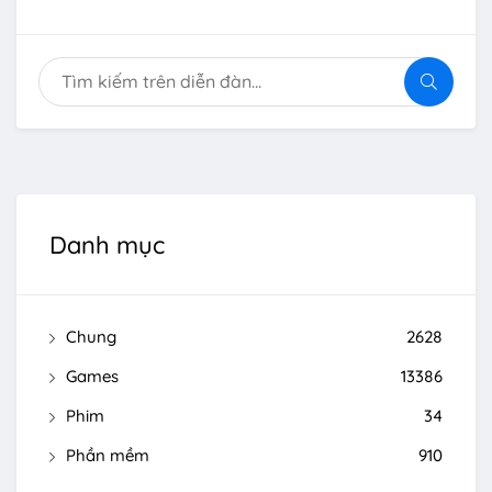
Danh mục
Chung
2628
Games
13386
Phim
34
Phần mềm
910