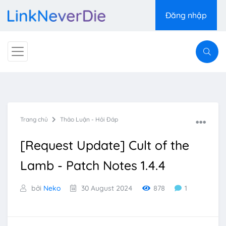
Đăng nhập
Trang chủ
Thảo Luận - Hỏi Đáp
[Request Update] Cult of the
Lamb - Patch Notes 1.4.4
bởi
Neko
30 August 2024
878
1