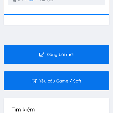
0
Trả lời
năm ngoái
Đăng bài mới
Yêu cầu Game / Soft
Tìm kiếm