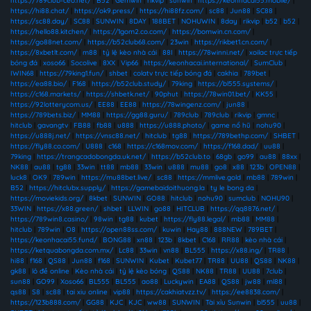
https://789club-ceo.net/
|
B52
|
Gemwin
|
rikvip
|
sunwin
|
https://keonhacai55.mobile/
|
https://hi88.chat/
|
https://ok9.press/
|
https://hi88fz.com/
|
sc88
|
Jun88
|
SC88
|
https://sc88.day/
|
SC88
|
SUNWIN
|
8DAY
|
188BET
|
NOHUWIN
|
8day
|
rikvip
|
b52
|
b52
|
https://hello88.kitchen/
|
https://1gom2.co.com/
|
https://bomwin.cn.com/
|
https://go88net.com/
|
https://b52club68.com/
|
23win
|
https://rikbet1.cn.com/
|
https://8xbetlt.com/
|
m88
|
tỷ lệ kèo nhà cái
|
88I
|
https://78winni.net/
|
xoilac trực tiếp
bóng đá
|
xoso66
|
Socolive
|
8XX
|
Vip66
|
https://keonhacai.international/
|
SumClub
|
IWIN68
|
https://79king1.fun/
|
shbet
|
colatv trực tiếp bóng đá
|
cakhia
|
789bet
|
https://ea88.bio/
|
F168
|
https://b52club.study/
|
79king
|
https://bl555.systems/
|
https://c168.markets/
|
https://shbetk.net/
|
90phut
|
https://78win01.bet/
|
KK55
|
https://92lotterycom.us/
|
EE88
|
EE88
|
https://78wingenz.com/
|
jun88
|
https://789bets.biz/
|
MM88
|
https://gg88.guru/
|
789club
|
789club
|
rikvip
|
gmnc
|
hitclub
|
gavangtv
|
FB88
|
fb88
|
u888
|
https://u888.photo/
|
game nổ hũ
|
nohu90
|
https://u888j.net/
|
https://vnsc88.net/
|
hitclub
|
tg88
|
https://789bethp.com/
|
SHBET
|
https://fly88.co.com/
|
U888
|
c168
|
https://c168mov.com/
|
https://f168.dad/
|
uu88
|
79king
|
https://trangcadobongda.uk.net/
|
https://b52club.to
|
68gb
|
go99
|
au88
|
88xx
|
NK88
|
au88
|
tg88
|
33win
|
tt88
|
mb88
|
33win
|
u888
|
mu88
|
go8
|
x88
|
123b
|
OPEN88
|
luck8
|
OK9
|
789win
|
https://mu88bet.live/
|
sc88
|
https://mmlive.gold
|
mb88
|
789win
|
B52
|
https://hitclubx.supply/
|
https://gamebaidoithuong.la
|
ty le bong da
|
https://moviekids.org/
|
8kbet
|
SUNWIN
|
GO88
|
hitclub
|
nohu90
|
sumclub
|
NOHU90
|
33WIN
|
https://x88.green/
|
shbet
|
LLWIN
|
go88
|
HITCLUB
|
https://qq8876.net/
|
https://789win8.casino/
|
98win
|
tg88
|
kubet
|
https://fly88.legal/
|
mb88
|
MM88
|
hitclub
|
789win
|
O8
|
https://open88ss.com/
|
kuwin
|
Hay88
|
888NEW
|
789BET
|
https://keonhacai55.fund/
|
BONG88
|
xn88
|
123b
|
8kbet
|
C168
|
RR88
|
kèo nhà cái
|
https://ketquabongda.com.mx/
|
Lc88
|
33win
|
vn88
|
BL555
|
https://x88.ing/
|
TR88
|
hi88
|
f168
|
QS88
|
Jun88
|
f168
|
SUNWIN
|
Kubet
|
Kubet77
|
TR88
|
UU88
|
QS88
|
NK88
|
gk88
|
lô đề online
|
Kèo nhà cái
|
tỷ lệ kèo bóng
|
QS88
|
NK88
|
TR88
|
UU88
|
7club
|
sun88
|
GO99
|
Xoso66
|
BL555
|
BL555
|
ao88
|
Luckywin
|
EA88
|
QS88
|
jw88
|
ml88
|
qs88
|
S8
|
sc88
|
tai xiu online
|
vip88
|
https://cakhiatvzz.tv/
|
https://ee8838.com/
|
https://123b888.com/
|
GG88
|
KJC
|
KJC
|
ww88
|
SUNWIN
|
Tài xỉu Sunwin
|
bl555
|
uu88
|