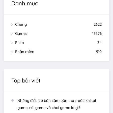
Danh mục
Chung
2622
Games
13376
Phim
34
Phần mềm
910
Top bài viết
Những điều cơ bản cần tuân thủ trước khi tải
game, cài game và chơi game là gì?