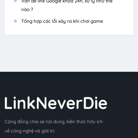
Vấn đề link Google khóa 24h, xử lý như thế
nào ?
Tổng hợp các lỗi xảy ra khi chơi game
Cộng đồng chia sẻ nội dung, kiến thức hữu ích
về công nghệ và giải trí.