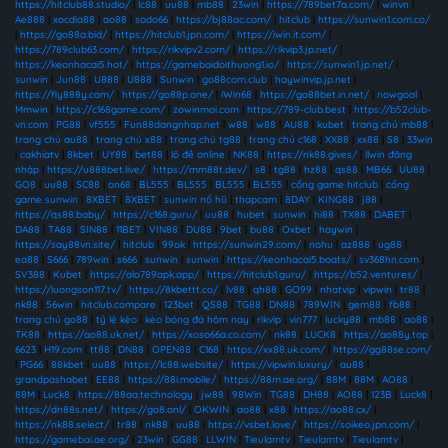
https://hitclub88.studio/
|
lc88
|
uu88
|
mb88
|
23win
|
https://789bet7a.com/
|
winvn
|
Ae888
|
xocdia88
|
ao88
|
sodo66
|
https://bj88ac.com/
|
hitclub
|
https://sunwin1.com.co/
|
https://go88a.bid/
|
https://hitclub1.jpn.com/
|
https://iwin.it.com/
|
https://789club63.com/
|
https://rikvipv2.com/
|
https://rikvip3.jp.net/
|
https://keonhacai5.hot/
|
https://gamebaidoithuong1.io/
|
https://sunwin1.jp.net/
|
sunwin
|
Jun88
|
U888
|
U888
|
Sunwin
|
go88com.club
|
haywinvip.jp.net
|
https://fly888y.com/
|
https://go88p.one/
|
iWin68
|
https://go88bet.in.net/
|
nowgoal
|
Mmwin
|
https://c168game.com/
|
zowinmoi.com
|
https://789-club.best
|
https://b52club-
vn.com
|
PG88
|
vf555
|
Fun88dangnhap.net
|
w88
|
w88
|
AU88
|
kubet
|
trang chủ mb88
|
trang chủ au88
|
trang chủ x88
|
trang chủ tg88
|
trang chủ c168
|
XX88
|
xx88
|
S8
|
33win
|
cakhiatv
|
8kbet
|
UY88
|
bet88
|
lô đề online
|
NK88
|
https://nk88.gives/
|
llwin đăng
nhập
|
https://u888bet.live/
|
https://mm88t.dev/
|
s8
|
tg88
|
hz88
|
qs88
|
MB66
|
UU88
|
GO8
|
uu88
|
SC88
|
on68
|
BL555
|
BL555
|
BL555
|
BL555
|
cổng game hitclub
|
cổng
game sunwin
|
8XBET
|
8XBET
|
sunwin nổ hũ
|
thapcam
|
8DAY
|
KING88
|
j88
|
https://qs88.baby/
|
https://c168.guru/
|
uu88
|
hubet
|
sunwin
|
hi88
|
TX88
|
DABET
|
DA88
|
TA88
|
SIN88
|
11BET
|
VIN88
|
DU88
|
9bet
|
bu88
|
Oxbet
|
haywin
|
https://say88vn.site/
|
hitclub
|
99ok
|
https://sunwin29.com/
|
nohu
|
az888
|
ug88
|
ea88
|
S666
|
789win
|
s666
|
sunwin
|
sunwin
|
https://keonhacai5.boats/
|
sv368hn.com
|
SV388
|
Kubet
|
https://alo789apk.app/
|
https://hitclub1.guru/
|
https://b52.ventures/
|
https://luongson117.tv/
|
https://8kbettt.co/
|
lv88
|
qh88
|
GO99
|
nhatvip
|
vipwin
|
tr88
|
nk88
|
56win
|
hitclub.compare
|
123bet
|
QS88
|
TG88
|
DN88
|
789WIN
|
gem88
|
fb88
|
trang chủ go88
|
tỷ lệ kèo
|
kèo bóng đá hôm nay
|
rikvip
|
vin777
|
lucky88
|
mb88
|
ao88
|
TK88
|
https://ao88.uk.net/
|
https://xoso66a.co.com/
|
nk88
|
LUCK8
|
https://ao88y.top
|
6623
|
H19.com
|
tt88
|
DN88
|
OPEN88
|
C168
|
https://xx88.uk.com/
|
https://gg88se.com/
|
PG66
|
88kbet
|
uu88
|
https://lc88.website/
|
https://vipwin.luxury/
|
au88
|
grandpashabet
|
EE88
|
https://88i.mobile/
|
https://88m.ae.org/
|
88M
|
88M
|
AO88
|
88M
|
Luck8
|
https://88aa.technology
|
jw88
|
98Win
|
TG88
|
DH88
|
AO88
|
123B
|
Luck8
|
https://dn88s.net/
|
https://go8.onl/
|
OKWIN
|
ao88
|
x88
|
https://ao88.cx/
|
https://nk88.select/
|
tr88
|
nk88
|
uu88
|
https://vsbet.love/
|
https://soikeo.jpn.com/
|
https://gamebai.ae.org/
|
23win
|
GG88
|
LLWIN
|
Tieulamtv
|
Tieulamtv
|
Tieulamtv
|