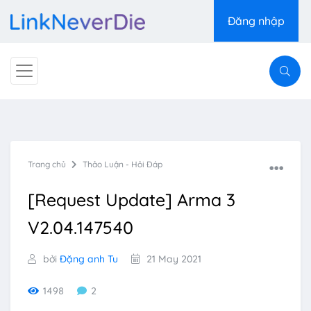
Đăng nhập
Trang chủ
Thảo Luận - Hỏi Đáp
[Request Update] Arma 3
V2.04.147540
bởi
Đặng anh Tu
21 May 2021
1498
2