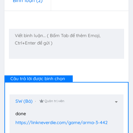
Bình luận
(2)
Câu trả lời được bình chọn
SW (Bá)
Quản trị viên
done
https://linkneverdie.com/game/arma-3-442