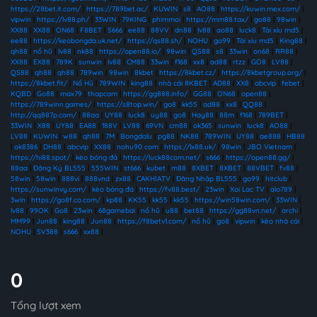
https://28bet.it.com/
|
https://789bet.ac/
|
KUWIN
|
s8
|
AO88
|
https://kuwin.mex.com/
|
vipwin
|
https://lv88.ph/
|
33WIN
|
79KING
|
phimmoi
|
https://mm88.tax/
|
go88
|
98win
|
XX88
|
XX88
|
ON68
|
F8BET
|
S666
|
ee88
|
88VV
|
dn88
|
lv88
|
ao88
|
luck8
|
Tài xỉu md5
|
ee88
|
https://keobongda.uk.net/
|
https://qs88.sh/
|
NOHU
|
go99
|
Tài xỉu md5
|
King88
|
qh88
|
nổ hũ
|
lv88
|
nk88
|
https://open88.io/
|
98win
|
QS88
|
s8
|
33win
|
on68
|
RR88
|
XX88
|
EX88
|
789K
|
sunwin
|
lv88
|
CM88
|
33win
|
f168
|
xx8
|
ad88
|
rtzz
|
GO8
|
LV88
|
QS88
|
qh88
|
qh88
|
789win
|
98win
|
8kbet
|
https://8kbet.cz/
|
https://8kbetgroup.org/
|
https://8kbet.fit/
|
Nổ Hũ
|
789WIN
|
king88
|
nhà cái 8KBET
|
AD88
|
XX8
|
abcvip
|
febet
|
KQBD
|
Go88
|
max79
|
thapcam
|
https://gg888.info/
|
GG88
|
ON68
|
open88
|
https://789winn.games/
|
https://s8top.win/
|
go8
|
kk55
|
ad88
|
xx8
|
QQ88
|
http://qq887p.com/
|
88aa
|
UY88
|
luck8
|
uy88
|
go8
|
Hay88
|
88m
|
f168
|
789BET
|
33WIN
|
X88
|
UY88
|
EA88
|
188V
|
LV88
|
69VN
|
cm88
|
ok365
|
sunwin
|
luck8
|
AO88
|
LV88
|
KUWIN
|
w88
|
qh88
|
7M
|
Bongdalu
|
pg88
|
NK88
|
789WIN
|
UY88
|
ae888
|
HB88
|
ok8386
|
DH88
|
abcvip
|
XX88
|
nohu90 com
|
https://lx88.uk/
|
98win
|
JBO Vietnam
|
https://hi88.spot/
|
kèo bóng đá
|
https://luck88com.net/
|
s666
|
https://open88.gg/
|
88aa
|
Đăng Ký BL555
|
555WIN
|
st666
|
kubet
|
m88
|
8XBET
|
8XBET
|
88VBET
|
fv88
|
58win
|
58win
|
888vi
|
888vnd
|
zx88
|
CAKHIATV
|
Đăng Nhập BL555
|
go99
|
hitclub
|
https://sunwinvy.com/
|
kèo bóng đá
|
https://fv88.best/
|
23win
|
Xoi Lac TV
|
alo789
|
3win
|
https://go8f.co.com/
|
kp88
|
KK55
|
kk55
|
kk55
|
https://win58win.com/
|
33WIN
|
lv88
|
99OK
|
Go8
|
23win
|
68gamebai
|
nổ hũ
|
u88
|
bet88
|
https://gg88vn.net/
|
archi
|
MM99
|
Jun88
|
king88
|
Jun88
|
https://f8betv1.com/
|
nổ hũ
|
go8
|
vipwin
|
kèo nhà cái
|
NOHU
|
SV388
|
s666
|
xx88
|
0
Tổng lượt xem