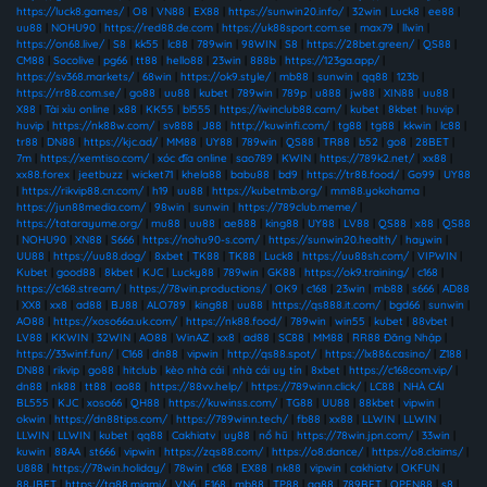
https://luck8.games/
|
O8
|
VN88
|
EX88
|
https://sunwin20.info/
|
32win
|
Luck8
|
ee88
|
uu88
|
NOHU90
|
https://red88.de.com
|
https://uk88sport.com.se
|
max79
|
llwin
|
https://on68.live/
|
S8
|
kk55
|
lc88
|
789win
|
98WIN
|
S8
|
https://28bet.green/
|
QS88
|
CM88
|
Socolive
|
pg66
|
tt88
|
hello88
|
23win
|
888b
|
https://123ga.app/
|
https://sv368.markets/
|
68win
|
https://ok9.style/
|
mb88
|
sunwin
|
qq88
|
123b
|
https://rr88.com.se/
|
go88
|
uu88
|
kubet
|
789win
|
789p
|
u888
|
jw88
|
XIN88
|
uu88
|
X88
|
Tài xỉu online
|
x88
|
KK55
|
bl555
|
https://iwinclub88.cam/
|
kubet
|
8kbet
|
huvip
|
huvip
|
https://nk88w.com/
|
sv888
|
J88
|
http://kuwinfi.com/
|
tg88
|
tg88
|
kkwin
|
lc88
|
tr88
|
DN88
|
https://kjc.ad/
|
MM88
|
UY88
|
789win
|
QS88
|
TR88
|
b52
|
go8
|
28BET
|
7m
|
https://xemtiso.com/
|
xóc đĩa online
|
sao789
|
KWIN
|
https://789k2.net/
|
xx88
|
xx88.forex
|
jeetbuzz
|
wicket71
|
khela88
|
babu88
|
bd9
|
https://tr88.food/
|
Go99
|
UY88
|
https://rikvip88.cn.com/
|
h19
|
uu88
|
https://kubetmb.org/
|
mm88.yokohama
|
https://jun88media.com/
|
98win
|
sunwin
|
https://789club.meme/
|
https://tatarayume.org/
|
mu88
|
uu88
|
ae888
|
king88
|
UY88
|
LV88
|
QS88
|
x88
|
QS88
|
NOHU90
|
XN88
|
S666
|
https://nohu90-s.com/
|
https://sunwin20.health/
|
haywin
|
UU88
|
https://uu88.dog/
|
8xbet
|
TK88
|
TK88
|
Luck8
|
https://uu88sh.com/
|
VIPWIN
|
Kubet
|
good88
|
8kbet
|
KJC
|
Lucky88
|
789win
|
GK88
|
https://ok9.training/
|
c168
|
https://c168.stream/
|
https://78win.productions/
|
OK9
|
c168
|
23win
|
mb88
|
s666
|
AD88
|
XX8
|
xx8
|
ad88
|
BJ88
|
ALO789
|
king88
|
uu88
|
https://qs888.it.com/
|
bgd66
|
sunwin
|
AO88
|
https://xoso66a.uk.com/
|
https://nk88.food/
|
789win
|
win55
|
kubet
|
88vbet
|
LV88
|
KKWIN
|
32WIN
|
AO88
|
WinAZ
|
xx8
|
ad88
|
SC88
|
MM88
|
RR88 Đăng Nhập
|
https://33winf.fun/
|
C168
|
dn88
|
vipwin
|
http://qs88.spot/
|
https://lx886.casino/
|
Z188
|
DN88
|
rikvip
|
go88
|
hitclub
|
kèo nhà cái
|
nhà cái uy tín
|
8xbet
|
https://c168com.vip/
|
dn88
|
nk88
|
tt88
|
ao88
|
https://88vv.help/
|
https://789winn.click/
|
LC88
|
NHÀ CÁI
BL555
|
KJC
|
xoso66
|
QH88
|
https://kuwinss.com/
|
TG88
|
UU88
|
88kbet
|
vipwin
|
okwin
|
https://dn88tips.com/
|
https://789winn.tech/
|
fb88
|
xx88
|
LLWIN
|
LLWIN
|
LLWIN
|
LLWIN
|
kubet
|
qq88
|
Cakhiatv
|
uy88
|
nổ hũ
|
https://78win.jpn.com/
|
33win
|
kuwin
|
88AA
|
st666
|
vipwin
|
https://zqs88.com/
|
https://o8.dance/
|
https://o8.claims/
|
U888
|
https://78win.holiday/
|
78win
|
c168
|
EX88
|
nk88
|
vipwin
|
cakhiatv
|
OKFUN
|
88JBET
|
https://tg88.miami/
|
VN6
|
F168
|
mb88
|
TP88
|
qq88
|
789BET
|
OPEN88
|
s8
|