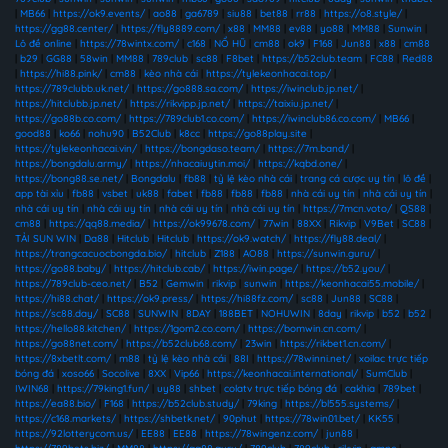
|
MB66
|
https://ok9.events/
|
ao88
|
ga6789
|
siu88
|
bet88
|
rr88
|
https://o8.style/
|
https://gg88.center/
|
https://fly8889.com/
|
x88
|
MM88
|
ev88
|
yo88
|
MM88
|
Sunwin
|
Lô đề online
|
https://78wintx.com/
|
c168
|
NỔ HŨ
|
cm88
|
ok9
|
F168
|
Jun88
|
x88
|
cm88
|
b29
|
GG88
|
58win
|
MM88
|
789club
|
sc88
|
F8bet
|
https://b52club.team
|
FC88
|
Red88
|
https://hi88.pink/
|
cm88
|
kèo nhà cái
|
https://tylekeonhacai.top/
|
https://789clubb.uk.net/
|
https://go888.sa.com/
|
https://iwinclub.jp.net/
|
https://hitclubb.jp.net/
|
https://rikvipp.jp.net/
|
https://taixiu.jp.net/
|
https://go88b.co.com/
|
https://789club1.co.com/
|
https://iwinclub86.co.com/
|
MB66
|
good88
|
ko66
|
nohu90
|
B52Club
|
k8cc
|
https://go88play.site
|
https://tylekeonhacai.vin/
|
https://bongdaso.team/
|
https://7m.band/
|
https://bongdalu.army/
|
https://nhacaiuytin.moi/
|
https://kqbd.one/
|
https://bong88.se.net/
|
Bongdalu
|
fb88
|
tỷ lệ kèo nhà cái
|
trang cá cược uy tín
|
lô đề
|
app tài xỉu
|
fb88
|
vsbet
|
uk88
|
fabet
|
fb88
|
fb88
|
fb88
|
nhà cái uy tín
|
nhà cái uy tín
|
nhà cái uy tín
|
nhà cái uy tín
|
nhà cái uy tín
|
nhà cái uy tín
|
https://7mcn.voto/
|
QS88
|
cm88
|
https://qq88.media/
|
https://ok99678.com/
|
77win
|
88XX
|
Rikvip
|
V9Bet
|
SC88
|
TẢI SUN WIN
|
Da88
|
Hitclub
|
Hitclub
|
https://ok9.watch/
|
https://fly88.deal/
|
https://trangcacuocbongda.bio/
|
hitclub
|
Z188
|
AO88
|
https://sunwin.guru/
|
https://go88.baby/
|
https://hitclub.cab/
|
https://iwin.page/
|
https://b52.you/
|
https://789club-ceo.net/
|
B52
|
Gemwin
|
rikvip
|
sunwin
|
https://keonhacai55.mobile/
|
https://hi88.chat/
|
https://ok9.press/
|
https://hi88fz.com/
|
sc88
|
Jun88
|
SC88
|
https://sc88.day/
|
SC88
|
SUNWIN
|
8DAY
|
188BET
|
NOHUWIN
|
8day
|
rikvip
|
b52
|
b52
|
https://hello88.kitchen/
|
https://1gom2.co.com/
|
https://bomwin.cn.com/
|
https://go88net.com/
|
https://b52club68.com/
|
23win
|
https://rikbet1.cn.com/
|
https://8xbetlt.com/
|
m88
|
tỷ lệ kèo nhà cái
|
88I
|
https://78winni.net/
|
xoilac trực tiếp
bóng đá
|
xoso66
|
Socolive
|
8XX
|
Vip66
|
https://keonhacai.international/
|
SumClub
|
IWIN68
|
https://79king1.fun/
|
uy88
|
shbet
|
colatv trực tiếp bóng đá
|
cakhia
|
789bet
|
https://ea88.bio/
|
F168
|
https://b52club.study/
|
79king
|
https://bl555.systems/
|
https://c168.markets/
|
https://shbetk.net/
|
90phut
|
https://78win01.bet/
|
KK55
|
https://92lotterycom.us/
|
EE88
|
EE88
|
https://78wingenz.com/
|
jun88
|