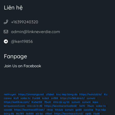
Liên hệ
+16399240320
admin@linkneverdie.com
@ken19856
Fanpage
Join Us on Facebook
nettruyen
|
https://zinmanga.net
|
ufabet
|
truc tiep bong da
|
https://iwinclub.la/
|
Ku
casino
|
Ku11
|
xoilac tv
|
Fun88
|
kubet
|
sv388
|
https://sv368.direct/
|
sunwin
|
https://ee88vie.com/
|
Kubet88
|
78win
|
nhà cái uy tín
|
sunwin
|
sunwin
|
kqxs
ketquaxoso3.com
|
nhà cái lô đề
|
https://keonhacai.football/
|
IWIN
|
78win
|
xoilac tv
|
xoso66
|
https://keonhacai55.bet/
|
rikvip
|
hitclub
|
sunwin
|
go88
|
socolive
|
Trực tiếp
bóng đá
|
Alo789
|
Ae888
|
xôi lạc
|
v9bet
|
https://keonhacai.fund/
|
vip66
|
Vip66
|