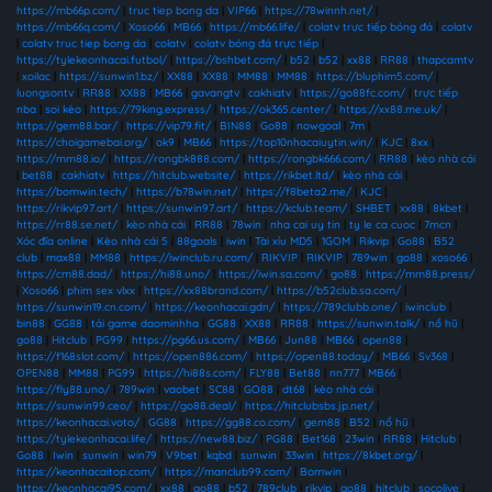
https://mb66p.com/
|
truc tiep bong da
|
VIP66
|
https://78winnh.net/
|
https://mb66q.com/
|
Xoso66
|
MB66
|
https://mb66.life/
|
colatv trực tiếp bóng đá
|
colatv
|
colatv truc tiep bong da
|
colatv
|
colatv bóng đá trực tiếp
|
https://tylekeonhacai.futbol/
|
https://bshbet.com/
|
b52
|
b52
|
xx88
|
RR88
|
thapcamtv
|
xoilac
|
https://sunwin1.bz/
|
XX88
|
XX88
|
MM88
|
MM88
|
https://bluphim5.com/
|
luongsontv
|
RR88
|
XX88
|
MB66
|
gavangtv
|
cakhiatv
|
https://go88fc.com/
|
trực tiếp
nba
|
soi kèo
|
https://79king.express/
|
https://ok365.center/
|
https://xx88.me.uk/
|
https://gem88.bar/
|
https://vip79.fit/
|
BIN88
|
Go88
|
nowgoal
|
7m
|
https://choigamebai.org/
|
ok9
|
MB66
|
https://top10nhacaiuytin.win/
|
KJC
|
8xx
|
https://mm88.io/
|
https://rongbk888.com/
|
https://rongbk666.com/
|
RR88
|
kèo nhà cái
|
bet88
|
cakhiatv
|
https://hitclub.website/
|
https://rikbet.ltd/
|
kèo nhà cái
|
https://bomwin.tech/
|
https://b78win.net/
|
https://f8beta2.me/
|
KJC
|
https://rikvip97.art/
|
https://sunwin97.art/
|
https://kclub.team/
|
SHBET
|
xx88
|
8kbet
|
https://rr88.se.net/
|
kèo nhà cái
|
RR88
|
78win
|
nha cai uy tin
|
ty le ca cuoc
|
7mcn
|
Xóc đĩa online
|
Kèo nhà cái 5
|
88goals
|
iwin
|
Tài xỉu MD5
|
1GOM
|
Rikvip
|
Go88
|
B52
club
|
max88
|
MM88
|
https://iwinclub.ru.com/
|
RIKVIP
|
RIKVIP
|
789win
|
go88
|
xoso66
|
https://cm88.dad/
|
https://hi88.uno/
|
https://iwin.sa.com/
|
go88
|
https://mm88.press/
|
Xoso66
|
phim sex vlxx
|
https://xx88brand.com/
|
https://b52club.sa.com/
|
https://sunwin19.cn.com/
|
https://keonhacai.gdn/
|
https://789clubb.one/
|
iwinclub
|
bin88
|
GG88
|
tải game daominhha
|
GG88
|
XX88
|
RR88
|
https://sunwin.talk/
|
nổ hũ
|
go88
|
Hitclub
|
PG99
|
https://pg66.us.com/
|
MB66
|
Jun88
|
MB66
|
open88
|
https://f168slot.com/
|
https://open886.com/
|
https://open88.today/
|
MB66
|
Sv368
|
OPEN88
|
MM88
|
PG99
|
https://hi88s.com/
|
FLY88
|
Bet88
|
nn777
|
MB66
|
https://fly88.uno/
|
789win
|
vaobet
|
SC88
|
GO88
|
dt68
|
kèo nhà cái
|
https://sunwin99.ceo/
|
https://go88.deal/
|
https://hitclubsbs.jp.net/
|
https://keonhacai.voto/
|
GG88
|
https://gg88.co.com/
|
gem88
|
B52
|
nổ hũ
|
https://tylekeonhacai.life/
|
https://new88.biz/
|
PG88
|
Bet168
|
23win
|
RR88
|
Hitclub
|
Go88
|
Iwin
|
sunwin
|
win79
|
V9bet
|
kqbd
|
sunwin
|
33win
|
https://8kbet.org/
|
https://keonhacaitop.com/
|
https://manclub99.com/
|
Bomwin
|
https://keonhacai95.com/
|
xx88
|
go88
|
b52
|
789club
|
rikvip
|
go88
|
hitclub
|
socolive
|