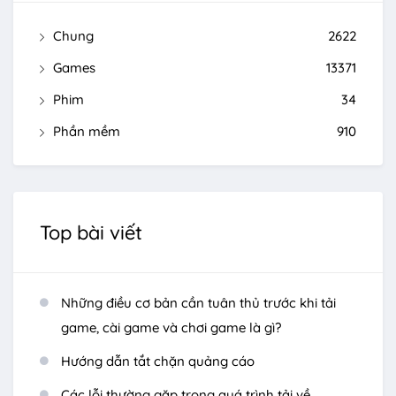
Chung
2622
Games
13371
Phim
34
Phần mềm
910
Top bài viết
Những điều cơ bản cần tuân thủ trước khi tải
game, cài game và chơi game là gì?
Hướng dẫn tắt chặn quảng cáo
Các lỗi thường gặp trong quá trình tải về