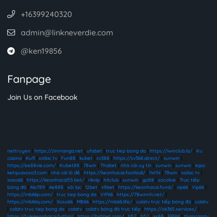
+16399240320
admin@linkneverdie.com
@ken19856
Fanpage
Join Us on Facebook
nettruyen
|
https://zinmanga.net
|
ufabet
|
truc tiep bong da
|
https://iwinclub.la/
|
Ku
casino
|
Ku11
|
xoilac tv
|
Fun88
|
kubet
|
sv388
|
https://sv368.direct/
|
sunwin
|
https://ee88vie.com/
|
Kubet88
|
78win
|
Thabet
|
nhà cái uy tín
|
sunwin
|
sunwin
|
kqxs
ketquaxoso3.com
|
nhà cái lô đề
|
https://keonhacai.football/
|
IWIN
|
78win
|
xoilac tv
|
xoso66
|
https://keonhacai55.bet/
|
rikvip
|
hitclub
|
sunwin
|
go88
|
socolive
|
Trực tiếp
bóng đá
|
Alo789
|
Ae888
|
xôi lạc
|
12bet
|
v9bet
|
https://keonhacai.fund/
|
vip66
|
Vip66
|
https://mb66p.com/
|
truc tiep bong da
|
VIP66
|
https://78winnh.net/
|
https://mb66q.com/
|
Xoso66
|
MB66
|
https://mb66.life/
|
colatv trực tiếp bóng đá
|
colatv
|
colatv truc tiep bong da
|
colatv
|
colatv bóng đá trực tiếp
|
https://ok365.services/
|
https://tylekeonhacai.futbol/
|
https://bshbet.com/
|
b52
|
b52
|
xx88
|
RR88
|
thapcamtv