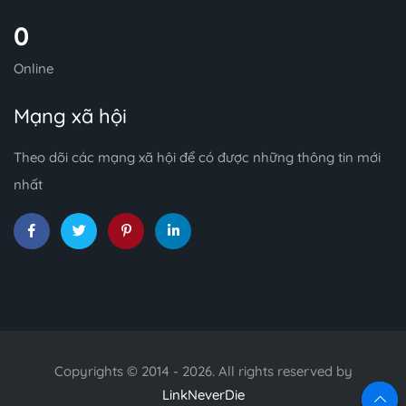
0
Online
Mạng xã hội
Theo dõi các mạng xã hội để có được những thông tin mới
nhất
Copyrights © 2014 - 2026. All rights reserved by
LinkNeverDie