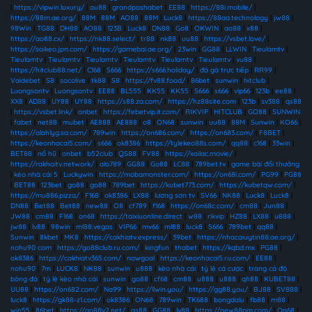
|
https://vipwin.luxury/
|
au88
|
grandpashabet
|
EE88
|
https://88i.mobile/
|
https://88m.ae.org/
|
88M
|
88M
|
AO88
|
88M
|
Luck8
|
https://88aa.technology
|
jw88
|
98Win
|
TG88
|
DH88
|
AO88
|
123B
|
Luck8
|
DN88
|
Go8
|
OKWIN
|
ao88
|
x88
|
https://ao88.cx/
|
https://nk88.select/
|
tr88
|
nk88
|
uu88
|
https://vsbet.love/
|
https://soikeo.jpn.com/
|
https://gamebai.ae.org/
|
23win
|
GG88
|
LLWIN
|
Tieulamtv
|
Tieulamtv
|
Tieulamtv
|
Tieulamtv
|
Tieulamtv
|
Tieulamtv
|
Tieulamtv
|
vu88
|
https://hitclub88.net/
|
C168
|
S666
|
https://s666.holiday/
|
đá gà trực tiếp
|
RR99
|
Vaidebet
|
S8
|
socolive
|
tk88
|
S8
|
https://fv88.food/
|
86bet
|
sunwin
|
hitclub
|
Luongsontv
|
Luongsontv
|
EE88
|
BL555
|
KK55
|
KK55
|
S666
|
s666
|
vip66
|
123b
|
ee88
|
XX8
|
AD88
|
UY88
|
UY88
|
https://s88.za.com/
|
https://hz88site.com
|
123b
|
sv388
|
qs88
|
https://vsbet.link/
|
onbet
|
https://febetvip.it.com/
|
RIKVIP
|
HITCLUB
|
GO88
|
SUNWIN
|
fabet
|
net88
|
mubet
|
AE888
|
AE888
|
o8
|
ON68
|
sunwin
|
uu88
|
88M
|
Sunwin
|
KO66
|
https://alahlyg.sa.com/
|
789win
|
https://on686.com/
|
https://on683.com/
|
F8BET
|
https://keonhacai5.com/
|
s666
|
ok8386
|
https://tylekeo88s.com/
|
qq88
|
c168
|
33win
|
BET88
|
nổ hũ
|
onbet
|
b52club
|
QS88
|
FV88
|
https://xoilac.movie/
|
https://rakhoitv.network/
|
alo789
|
GG88
|
Go88
|
LC88
|
789bet.tv
|
game bài đổi thưởng
|
kèo nhà cái 5
|
Luckywin
|
https://mobamonster.com/
|
https://on68i.com/
|
PG99
|
PG88
|
BET88
|
123bet
|
go88
|
go88
|
789bet
|
https://kubet773.com/
|
https://kubetqw.com/
|
https://mu886.pizza/
|
F168
|
ok8386
|
LX88
|
lương sơn tv
|
SV66
|
NK88
|
Luck8
|
Luck8
|
DN88
|
Bet88
|
Bet88
|
new88
|
O8
|
cf789
|
f168
|
https://on68c.com/
|
cm88
|
Jun88
|
JW88
|
cm88
|
F168
|
on68
|
https://taixiuonline.direct
|
w88
|
rikvip
|
HZ88
|
LX88
|
u888
|
jw88
|
lv88
|
98win
|
ml88.vegas
|
VIP66
|
mv66
|
ml88
|
luck8
|
S666
|
789bet
|
qq88
|
Sunwin
|
8kbet
|
MK8
|
https://cakhiatv.express/
|
39bet
|
https://nhacaiuytin88.ae.org/
|
nohu90 com
|
https://go88club.ru.com/
|
kingfun
|
thabet
|
https://kqbd.mx
|
PG88
|
ok8386
|
https://cakhiatv365.com/
|
nowgoal
|
https://keonhacai5.ru.com/
|
EE88
|
nohu90
|
7m
|
LUCK8
|
NK88
|
sunwin
|
u888
|
kèo nhà cái
|
tỷ lệ cá cược
|
trang cá độ
bóng đá
|
tỷ lệ kèo nhà cái
|
sunwin
|
go88
|
cf68
|
cm88
|
u888
|
u888
|
qh88
|
KUBET88
|
UU88
|
https://on682.com/
|
Na99
|
https://llwin.you/
|
https://gg88.you/
|
BJ88
|
SV888
|
luck8
|
https://gk88-z1.com/
|
ok8386
|
ON68
|
789win
|
TK688
|
bongdalu
|
fb88
|
m88
|
win55
|
86bet
|
https://go88v2.net/
|
qs88
|
GG88
|
lv88
|
https://new88pm.com/
|
On68
|