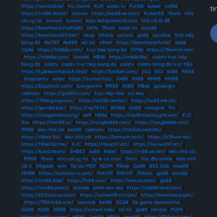
https://iwinclub.la/
|
Ku casino
|
Ku11
|
xoilac tv
|
Fun88
|
kubet
|
sv388
|
ti
https://sv368.direct/
|
sunwin
|
https://ee88vie.com/
|
Kubet88
|
78win
|
nhà
cái uy tín
|
sunwin
|
sunwin
|
kqxs ketquaxoso3.com
|
nhà cái lô đề
|
https://keonhacai.football/
|
IWIN
|
78win
|
xoilac tv
|
xoso66
|
https://keonhacai55.bet/
|
rikvip
|
hitclub
|
sunwin
|
go88
|
socolive
|
Trực tiếp
bóng đá
|
Alo789
|
Ae888
|
xôi lạc
|
v9bet
|
https://keonhacai.fund/
|
vip66
|
Vip66
|
https://mb66p.com/
|
truc tiep bong da
|
VIP66
|
https://78winnh.net/
|
https://mb66q.com/
|
Xoso66
|
MB66
|
https://mb66.life/
|
colatv trực tiếp
bóng đá
|
colatv
|
colatv truc tiep bong da
|
colatv
|
colatv bóng đá trực tiếp
|
https://tylekeonhacai.futbol/
|
https://bshbet.com/
|
b52
|
b52
|
xx88
|
RR88
|
thapcamtv
|
xoilac
|
https://sunwin1.bz/
|
XX88
|
XX88
|
MM88
|
MM88
|
https://bluphim5.com/
|
luongsontv
|
RR88
|
XX88
|
MB66
|
gavangtv
|
cakhiatv
|
https://go88fc.com/
|
trực tiếp nba
|
soi kèo
|
https://79king.express/
|
https://ok365.center/
|
https://xx88.me.uk/
|
https://gem88.bar/
|
https://vip79.fit/
|
BIN88
|
Go88
|
nowgoal
|
7m
|
https://choigamebai.org/
|
ok9
|
MB66
|
https://top10nhacaiuytin.win/
|
KJC
|
8xx
|
https://mm88.io/
|
https://rongbk888.com/
|
https://rongbk666.com/
|
RR88
|
kèo nhà cái
|
bet88
|
cakhiatv
|
https://hitclub.website/
|
https://rikbet.ltd/
|
kèo nhà cái
|
https://bomwin.tech/
|
https://b78win.net/
|
https://f8beta2.me/
|
KJC
|
https://rikvip97.art/
|
https://sunwin97.art/
|
https://kclub.team/
|
SHBET
|
xx88
|
8kbet
|
https://rr88.se.net/
|
kèo nhà cái
|
RR88
|
78win
|
nha cai uy tin
|
ty le ca cuoc
|
7mcn
|
Xóc đĩa online
|
Kèo nhà
cái 5
|
88goals
|
iwin
|
Tài xỉu MD5
|
1GOM
|
Rikvip
|
Go88
|
B52 club
|
max88
|
MM88
|
https://iwinclub.ru.com/
|
RIKVIP
|
RIKVIP
|
789win
|
go88
|
xoso66
|
https://cm88.dad/
|
https://hi88.uno/
|
https://iwin.sa.com/
|
go88
|
https://mm88.press/
|
Xoso66
|
phim sex vlxx
|
https://xx88brand.com/
|
https://b52club.sa.com/
|
https://sunwin19.cn.com/
|
https://keonhacai.gdn/
|
https://789clubb.one/
|
iwinclub
|
bin88
|
GG88
|
tải game daominhha
|
GG88
|
XX88
|
RR88
|
https://sunwin.talk/
|
nổ hũ
|
go88
|
Hitclub
|
PG99
|
https://pg66.us.com/
|
MB66
|
Jun88
|
MB66
|
open88
|
https://f168slot.com/
|