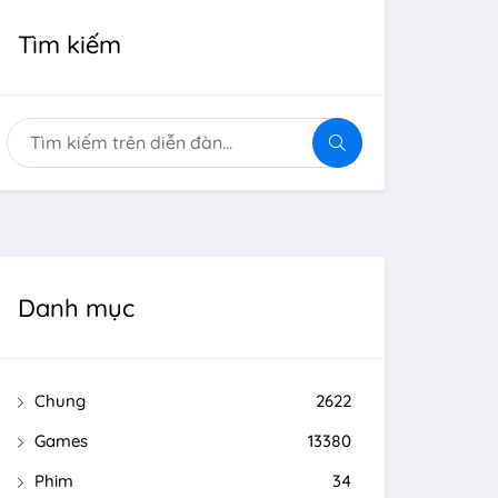
Tìm kiếm
Danh mục
Chung
2622
Games
13380
Phim
34