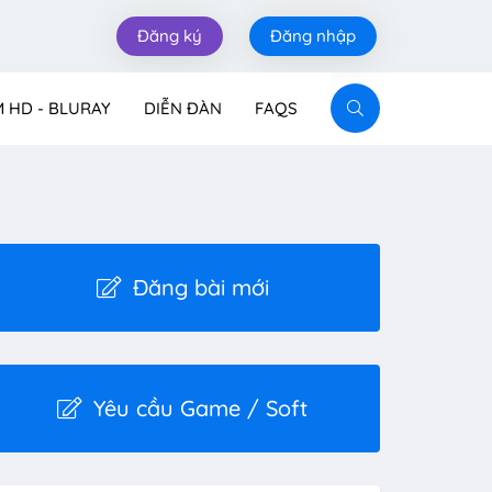
Đăng ký
Đăng nhập
M HD - BLURAY
DIỄN ĐÀN
FAQS
Đăng bài mới
Yêu cầu Game / Soft