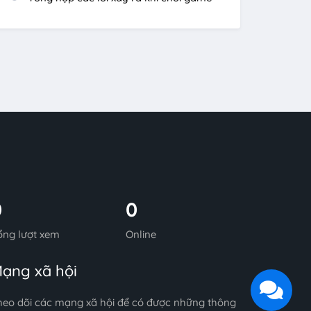
0
0
ổng lượt xem
Online
ạng xã hội
heo dõi các mạng xã hội để có được những thông