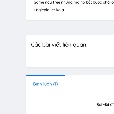
Game này free nhưng mà nó bắt buộc phải on
singleplayer ko ạ.
Các bài viết liên quan:
Bình luận
(1)
Bài viết đ