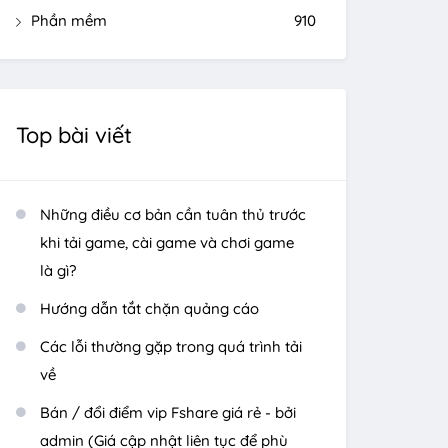
Phần mềm
910
Top bài viết
Những điều cơ bản cần tuân thủ trước
khi tải game, cài game và chơi game
là gì?
Hướng dẫn tắt chặn quảng cáo
Các lỗi thường gặp trong quá trình tải
về
Bán / đổi điểm vip Fshare giá rẻ - bởi
admin (Giá cập nhật liên tục để phù