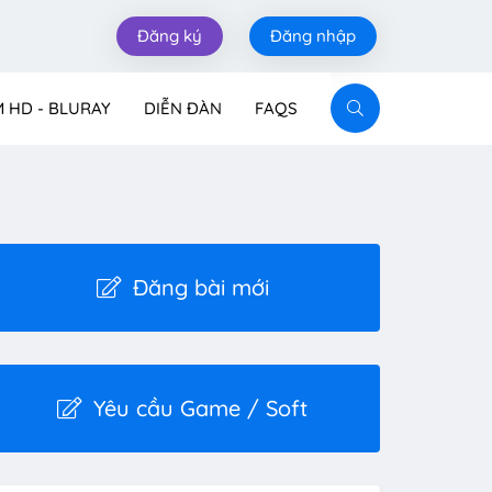
Đăng ký
Đăng nhập
M HD - BLURAY
DIỄN ĐÀN
FAQS
Đăng bài mới
Yêu cầu Game / Soft