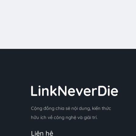
Cộng đồng chia sẻ nội dung, kiến thức
hữu ích về công nghệ và giải trí.
Liên hệ