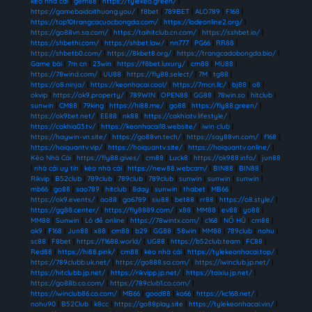
kèo nhà cái
|
gem88
|
https://tylekeo.green/
|
https://gamebaidoithuong.you/
|
f8bet
|
789BET
|
ALO789
|
F168
|
https://top10trangcacuocbongda.com/
|
https://lodeonline2.org/
|
https://go88vn.sa.com/
|
https://taihitclub.cn.com/
|
https://sshbet.io/
|
https://shbethi.com/
|
https://shbet.law/
|
nn777
|
PG66
|
RR88
|
https://shbetb0.com/
|
https://8kbet8.org/
|
https://trangcadobongda.bio/
|
Game bài
|
7m cn
|
23win
|
https://f8bet.luxury/
|
cm88
|
MU88
|
https://78wind.com/
|
UU88
|
https://fly88.select/
|
7M
|
tg88
|
https://o8.ninja/
|
https://keonhacai.cool/
|
https://7mcn.llc/
|
bj88
|
o8
|
okvip
|
https://ok9.property/
|
789WIN
|
OPEN88
|
GG88
|
78win.so
|
hitclub
|
sunwin
|
CM88
|
79king
|
https://hi88.me/
|
go88
|
https://fly88.green/
|
https://ok9bet.net/
|
EE88
|
nk88
|
https://cakhiatv.lifestyle/
|
https://cakhia03.tv/
|
https://keonhacai18.website/
|
iwin club
|
https://haywin-vn.site/
|
https://go88vn.tech/
|
https://say88vn.com/
|
f168
|
https://hoiquantv.vip/
|
https://hoiquantv.site/
|
https://hoiquantv.online/
|
Kèo Nhà Cái
|
https://fly88.gives/
|
cm88
|
Luck8
|
https://ok988.info/
|
jun88
|
nhà cái uy tín
|
kèo nhà cái
|
https://new88.webcam/
|
BIN88
|
BIN88
|
Rikvip
|
B52club
|
789club
|
789club
|
789club
|
sunwin
|
sunwin
|
sunwin
|
mb66
|
go88
|
sao789
|
hitclub
|
8day
|
sunwin
|
thabet
|
MB66
|
https://ok9.events/
|
ao88
|
ga6789
|
siu88
|
bet88
|
rr88
|
https://o8.style/
|
https://gg88.center/
|
https://fly8889.com/
|
x88
|
MM88
|
ev88
|
yo88
|
MM88
|
Sunwin
|
Lô đề online
|
https://78wintx.com/
|
c168
|
NỔ HŨ
|
cm88
|
ok9
|
F168
|
Jun88
|
x88
|
cm88
|
b29
|
GG88
|
58win
|
MM88
|
789club
|
nohu
|
sc88
|
F8bet
|
https://f1688.world/
|
UG88
|
https://b52club.team
|
FC88
|
Red88
|
https://hi88.pink/
|
cm88
|
kèo nhà cái
|
https://tylekeonhacai.top/
|
https://789clubb.uk.net/
|
https://go888.sa.com/
|
https://iwinclub.jp.net/
|
https://hitclubb.jp.net/
|
https://rikvipp.jp.net/
|
https://taixiu.jp.net/
|
https://go88b.co.com/
|
https://789club1.co.com/
|
https://iwinclub86.co.com/
|
MB66
|
good88
|
ko66
|
https://kc168.net/
|
nohu90
|
B52Club
|
k8cc
|
https://go88play.site
|
https://tylekeonhacai.vin/
|