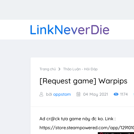
Trang chủ
Thảo Luận - Hỏi Đáp
[Request game] Warpips
bởi
oppstom
04 May 2021
1174
Ad cr@ck tựa game này đc ko. Link :
https://store.steampowered.com/app/129101