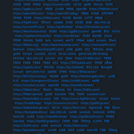
GG88
|
XX88
|
RR88
|
https://sunwin.talk/
|
nổ hũ
|
go88
|
Hitclub
|
PG99
|
https://pg66.us.com/
|
MB66
|
Jun88
|
MB66
|
open88
|
https://f168slot.com/
|
https://open886.com/
|
https://open88.today/
|
MB66
|
Sv368
|
OPEN88
|
MM88
|
PG99
|
https://hi88s.com/
|
FLY88
|
Bet88
|
nn777
|
MB66
|
https://fly88.uno/
|
789win
|
vaobet
|
SC88
|
GO88
|
dt68
|
kèo nhà cái
|
https://sunwin99.ceo/
|
https://go88.deal/
|
https://hitclubsbs.jp.net/
|
https://keonhacai.voto/
|
GG88
|
https://gg88.co.com/
|
gem88
|
B52
|
nổ hũ
|
https://tylekeonhacai.life/
|
https://new88.biz/
|
PG88
|
Bet168
|
23win
|
RR88
|
Hitclub
|
Go88
|
Iwin
|
sunwin
|
win79
|
V9bet
|
kqbd
|
sunwin
|
33win
|
https://8kbet.org/
|
https://keonhacaitop.com/
|
https://manclub99.com/
|
Bomwin
|
https://keonhacai95.com/
|
xx88
|
go88
|
b52
|
789club
|
rikvip
|
go88
|
hitclub
|
socolive
|
nổ hũ
|
tài xỉu online
|
game bài đổi thưởng
|
b52club
|
kèo nhà cái
|
sunwin
|
iwin
|
i9bet
|
https://rr88it.com/
|
FB88
|
FB88
|
FB88
|
FB88
|
FB88
|
b52
|
https://789clubze.win/
|
RR88
|
สล็อต
|
https://luphim.com/
|
79KING
|
https://kjc.football/
|
B52 club
|
Bong88
|
Sunwin
|
xem phim fun
|
ae888
|
CM88
|
https://88aa.actor/
|
https://b52club.money/
|
Max88
|
go88
|
https://keobongda.cafe/
|
uu88
|
KJC
|
https://luongsontv23.com/
|
https://cm88.vision/
|
ee88
|
https://socolive.studio/
|
open88
|
https://new88.market/
|
https://28bet.blue/
|
78Win
|
789club
|
7m
|
https://hi88c.com/
|
https://f8bet.dental/
|
go88
|
Socolive
|
F168
|
FB88
|
socolive1 com
|
https://thienhabet.ru.com/
|
E88
|
https://www.fly888.club/
|
hitclub
|
hitclub
|
https://mu88.help/
|
https://sunwinn.za.com/
|
https://go881.jp.net/
|
https://lodeonline.gb.net/
|
Nổ hũ
|
https://bom.win/
|
Ngonclub
|
f168
|
33win
|
https://bongdalu88.co/
|
kèo nhà cái
|
net88
|
iwinclub
|
manclub
|
GMNC
|
Nohu90
|
cm88
|
https://new88.movie/
|
https://go88club4.com/
|
MM88
|
Sanclub
|
https://bet88.graphics/
|
CM88
|
C168
|
79King
|
LLWIN
|
f168
|
https://2ok9.com/
|
sc88
|
iwinclub
|
https://banca.ac/
|
https://gamebai.work/
|
Jun88
|
sc88
|
OK9
|
cm88
|
nohu90
|
F168
|
79king
|