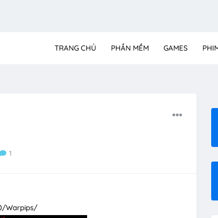
TRANG CHỦ
PHẦN MỀM
GAMES
PHI
1
0/Warpips/