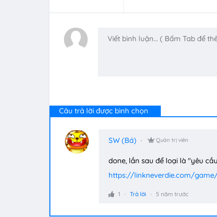
Câu trả lời được bình chọn
SW (Bá)
Quản trị viên
done, lần sau để loại là "yêu cầ
https://linkneverdie.com/game
1
Trả lời
5 năm trước