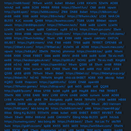
https://nk88.food/
|
789win
|
win55
|
kubet
|
88vbet
|
LV88
|
KKWIN
|
32WIN
|
AO88
|
WinAZ
|
xx8
|
ad88
|
SC88
|
MM88
|
RR88
|
https://33winf.fun/
|
C168
|
dn88
|
vipwin
|
http://qs88.spot/
|
https://lx886.casino/
|
Z188
|
DN88
|
8xbet
|
https://c168com.vip/
|
dn88
|
nk88
|
tt88
|
ao88
|
https://88vv.help/
|
https://789winn.click/
|
LC88
|
NHÀ CÁI
BL555
|
KJC
|
xoso66
|
QH88
|
https://kuwinss.com/
|
TG88
|
UU88
|
88kbet
|
vipwin
|
okwin
|
https://dn88tips.com/
|
https://789winn.tech/
|
fb88
|
xx88
|
LLWIN
|
LLWIN
|
LLWIN
|
LLWIN
|
kubet
|
qq88
|
Cakhiatv
|
uy88
|
nổ hũ
|
https://78win.jpn.com/
|
33win
|
kuwin
|
88AA
|
st666
|
vipwin
|
https://zqs88.com/
|
https://o8.dance/
|
https://o8.claims/
|
U888
|
https://78win.holiday/
|
78win
|
c168
|
EX88
|
nk88
|
vipwin
|
cakhiatv
|
OKFUN
|
88JBET
|
https://tg88.miami/
|
VN6
|
F168
|
mb88
|
TP88
|
qq88
|
789BET
|
OPEN88
|
s8
|
https://28bet.it.com/
|
https://789bet.ac/
|
KUWIN
|
s8
|
AO88
|
https://kuwin.mex.com/
|
vipwin
|
https://lv88.ph/
|
33WIN
|
79KING
|
phimmoi
|
https://mm88.tax/
|
go88
|
98win
|
XX88
|
XX88
|
ON68
|
F8BET
|
S666
|
ee88
|
88VV
|
dn88
|
lv88
|
ao88
|
luck8
|
Tài xỉu md5
|
ee88
|
https://keobongda.uk.net/
|
https://qs88.sh/
|
NOHU
|
go99
|
Tài xỉu md5
|
King88
|
qh88
|
nổ hũ
|
lv88
|
nk88
|
https://open88.io/
|
98win
|
QS88
|
s8
|
33win
|
on68
|
RR88
|
XX88
|
EX88
|
789K
|
sunwin
|
lv88
|
CM88
|
33win
|
f168
|
xx8
|
ad88
|
rtzz
|
GO8
|
LV88
|
QS88
|
qh88
|
qh88
|
789win
|
98win
|
8kbet
|
https://8kbet.cz/
|
https://8kbetgroup.org/
|
https://8kbet.fit/
|
Nổ Hũ
|
789WIN
|
king88
|
nhà cái 8KBET
|
AD88
|
XX8
|
abcvip
|
febet
|
KQBD
|
Go88
|
thapcam
|
https://gg888.info/
|
GG88
|
ON68
|
open88
|
https://789winn.games/
|
https://s8top.win/
|
go8
|
kk55
|
ad88
|
xx8
|
QQ88
|
http://qq887p.com/
|
88aa
|
UY88
|
luck8
|
uy88
|
go8
|
Hay88
|
88m
|
f168
|
789BET
|
33WIN
|
X88
|
UY88
|
EA88
|
188V
|
LV88
|
69VN
|
cm88
|
ok365
|
sunwin
|
luck8
|
AO88
|
LV88
|
KUWIN
|
w88
|
qh88
|
7M
|
Bongdalu
|
pg88
|
NK88
|
789WIN
|
UY88
|
ae888
|
HB88
|
ok8386
|
DH88
|
abcvip
|
XX88
|
nohu90 com
|
https://lx88.uk/
|
98win
|
JBO Vietnam
|
https://hi88.spot/
|
kèo bóng đá
|
https://luck88com.net/
|
s666
|
https://open88.gg/
|
88aa
|
Đăng Ký BL555
|
555WIN
|
st666
|
kubet
|
m88
|
8XBET
|
8XBET
|
88VBET
|
fv88
|
58win
|
58win
|
888vi
|
888vnd
|
zx88
|
CAKHIATV
|
Đăng Nhập BL555
|
go99
|
hitclub
|
https://sunwinvy.com/
|
kèo bóng đá
|
https://fv88.best/
|
23win
|
Xoi Lac TV
|
alo789
|
3win
|
https://go8f.co.com/
|
kp88
|
KK55
|
kk55
|
kk55
|
https://win58win.com/
|
33WIN
|
lv88
|
99OK
|
Go8
|
23win
|
68gamebai
|
nổ hũ
|
u88
|
bet88
|
789F archi
|
MM99
|
Jun88
|