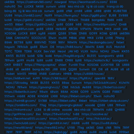
ok8386
|
https://cakhiatv365.com/
|
nowgoal
|
https://keonhacai5.ru.com/
|
EE88
|
nohu90
|
7m
|
LUCK8
|
NK88
|
sunwin
|
u888
|
kèo nhà cái
|
tỷ lệ cá cược
|
trang cá độ
bóng đá
|
tỷ lệ kèo nhà cái
|
sunwin
|
go88
|
cf68
|
cm88
|
u888
|
u888
|
qh88
|
KUBET88
|
UU88
|
https://on682.com/
|
Na99
|
https://llwin.you/
|
https://gg88.you/
|
BJ88
|
SV888
|
luck8
|
https://gk88-z1.com/
|
ok8386
|
ON68
|
789win
|
TK688
|
bongdalu
|
fb88
|
m88
|
win55
|
86bet
|
https://go88v2.net/
|
qs88
|
GG88
|
lv88
|
https://new88pm.com/
|
On68
|
https://gg88fun.com
|
go88
|
U888
|
Hello88
|
ABC88
|
VIPWIN
|
78WIN
|
MK8
|
on68
|
s66
|
XOSO66
|
LUCK8
|
88M
|
uy88
|
mb88
|
QS88
|
ST666
|
DN88
|
GO99
|
KO66
|
QS88
|
ok8386
|
S666
|
CAKHIATV
|
SOCOLIVE
|
33win
|
mu88
|
MB66
|
cf68
|
MK8
|
LV88
|
LV88
|
79king
|
88AA
|
BET88
|
bj88
|
888VND
|
TG88
|
188V
|
98WIN
|
https://keobongda.com/
|
febet
|
haywin
|
789club
|
go88
|
33win
|
O8
|
https://hi88.tours/
|
36WIN
|
EA88
|
8US
|
Motchill
|
TDTC
|
TD88
|
TD88
|
VLXX
|
Sex Việt
|
Heovl
|
JAV HD
|
VLXX
|
Nohu
|
NOHU
|
23win
|
KK55
|
KK55
|
BL555
|
luck8
|
123b
|
ko66
|
https://hay88.org.uk/
|
BL555
|
luongsontv
|
qh88
|
789win
|
go99
|
mu88
|
bj88
|
uu88
|
DN88
|
CM88
|
bj88
|
https://xoilactv.llc/
|
luongsontv
|
OK9
|
8XBET
|
https://79king.capital/
|
shbet
|
Fun88 Thai
|
XOSO66
|
LUCKY88
|
S8
|
U888
|
dn88
|
s8
|
ae888
|
bong da 365
|
J88
|
tt88
|
QQ88
|
Sunwin
|
O8
|
O8
|
s8
|
AU88
|
s8
|
s8
|
Hubet
|
Win55
|
MM88
|
XN88
|
Cakhiatv
|
HM88
|
https://u8888.house/
|
https://e68win.net
|
ev99
|
https://c168.buzz/
|
https://fly88.in/
|
open88
|
188V
|
https://S8.today
|
NK88
|
BL555
|
KK55
|
88aa
|
Sunwin
|
https://b52club14.com/
|
KUWIN
|
NOHU
|
789win
|
https://gavangtvv.cc/
|
C168
|
hitclub
|
Ae888
|
https://8xbet1.co.com/
|
https://8xbet8x.it.com/
|
98win
|
68win
|
88AA
|
AO88
|
GO99
|
LLWIN
|
GG88
|
F8BET
|
555win
|
mb88
|
AO88
|
KING88
|
LX88
|
https://8kbet.com.ph/
|
33win
|
nohu90
|
https://twin68.gr.com/
|
SV368
|
https://8kbet.cafe/
|
8kbet
|
https://shbet-okvip.uk.com/
|
https://on68info.com/
|
77ag
|
https://gavangtv.global/
|
xoso66
|
QS88
|
U88
|
789win
|
https://mitomtv.cx/
|
LC88
|
lô đề online
|
xoso66
|
kèo nhà cái
|
789WIN
|
rs88
|
QH888
|
http://go99me.com/
|
8xx
|
https://58win1.info/
|
tv88
|
https://socolive.ai/
|
https://keonhacai555.us.com/
|
https://keonhacai55.ws/
|
http://hitclub1.ac/
|
https://iwinclub8.com/
|
https://gem88.in.net/
|
mb88
|
uu88
|
https://uu88.date/
|
https://new88.land/
|
https://new882.info/
|
UY88
|
77ag
|
ok365
|
G666
|
c168
|
789k
|
789F
|
789F
|
789F
|
789F
|
nổ hũ
|
https://kqbd.gg/
|
go88
|
AD88
|
au88
|
mu88
|
luck8
|
999bet