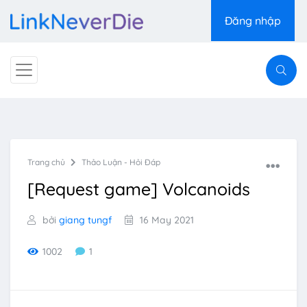
Đăng nhập
Trang chủ
Thảo Luận - Hỏi Đáp
[Request game] Volcanoids
bởi
giang tungf
16 May 2021
1002
1