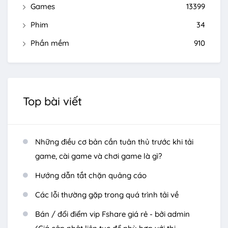
Games
13399
Phim
34
Phần mềm
910
Top bài viết
Những điều cơ bản cần tuân thủ trước khi tải
game, cài game và chơi game là gì?
Hướng dẫn tắt chặn quảng cáo
Các lỗi thường gặp trong quá trình tải về
Bán / đổi điểm vip Fshare giá rẻ - bởi admin