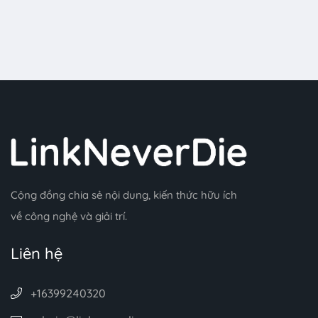
Cộng đồng chia sẻ nội dung, kiến thức hữu ích
về công nghệ và giải trí.
Liên hệ
+16399240320