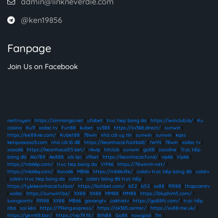
admin@linkneverdie.com
@ken19856
Fanpage
Join Us on Facebook
nettruyen
|
https://zinmanga.net
|
ufabet
|
truc tiep bong da
|
https://iwinclub.la/
|
Ku
casino
|
Ku11
|
xoilac tv
|
Fun88
|
kubet
|
sv388
|
https://sv368.direct/
|
sunwin
|
https://ee88vie.com/
|
Kubet88
|
78win
|
nhà cái uy tín
|
sunwin
|
sunwin
|
kqxs
ketquaxoso3.com
|
nhà cái lô đề
|
https://keonhacai.football/
|
IWIN
|
78win
|
xoilac tv
|
xoso66
|
https://keonhacai55.bet/
|
rikvip
|
hitclub
|
sunwin
|
go88
|
socolive
|
Trực tiếp
bóng đá
|
Alo789
|
Ae888
|
xôi lạc
|
v9bet
|
https://keonhacai.fund/
|
vip66
|
Vip66
|
https://mb66p.com/
|
truc tiep bong da
|
VIP66
|
https://78winnh.net/
|
https://mb66q.com/
|
Xoso66
|
MB66
|
https://mb66.life/
|
colatv trực tiếp bóng đá
|
colatv
|
colatv truc tiep bong da
|
colatv
|
colatv bóng đá trực tiếp
|
https://tylekeonhacai.futbol/
|
https://bshbet.com/
|
b52
|
b52
|
xx88
|
RR88
|
thapcamtv
|
xoilac
|
https://sunwin1.bz/
|
XX88
|
XX88
|
MM88
|
MM88
|
https://bluphim5.com/
|
luongsontv
|
RR88
|
XX88
|
MB66
|
gavangtv
|
cakhiatv
|
https://go88fc.com/
|
trực tiếp
nba
|
soi kèo
|
https://79king.express/
|
https://ok365.center/
|
https://xx88.me.uk/
|
https://gem88.bar/
|
https://vip79.fit/
|
BIN88
|
Go88
|
nowgoal
|
7m
|