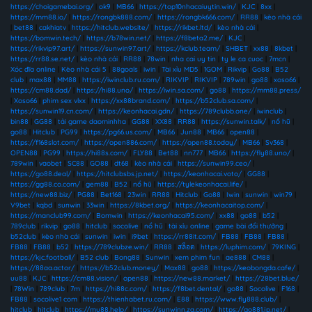
https://choigamebai.org/
|
ok9
|
MB66
|
https://top10nhacaiuytin.win/
|
KJC
|
8xx
|
https://mm88.io/
|
https://rongbk888.com/
|
https://rongbk666.com/
|
RR88
|
kèo nhà cái
|
bet88
|
cakhiatv
|
https://hitclub.website/
|
https://rikbet.ltd/
|
kèo nhà cái
|
https://bomwin.tech/
|
https://b78win.net/
|
https://f8beta2.me/
|
KJC
|
https://rikvip97.art/
|
https://sunwin97.art/
|
https://kclub.team/
|
SHBET
|
xx88
|
8kbet
|
https://rr88.se.net/
|
kèo nhà cái
|
RR88
|
78win
|
nha cai uy tin
|
ty le ca cuoc
|
7mcn
|
Xóc đĩa online
|
Kèo nhà cái 5
|
88goals
|
iwin
|
Tài xỉu MD5
|
1GOM
|
Rikvip
|
Go88
|
B52
club
|
max88
|
MM88
|
https://iwinclub.ru.com/
|
RIKVIP
|
RIKVIP
|
789win
|
go88
|
xoso66
|
https://cm88.dad/
|
https://hi88.uno/
|
https://iwin.sa.com/
|
go88
|
https://mm88.press/
|
Xoso66
|
phim sex vlxx
|
https://xx88brand.com/
|
https://b52club.sa.com/
|
https://sunwin19.cn.com/
|
https://keonhacai.gdn/
|
https://789clubb.one/
|
iwinclub
|
bin88
|
GG88
|
tải game daominhha
|
GG88
|
XX88
|
RR88
|
https://sunwin.talk/
|
nổ hũ
|
go88
|
Hitclub
|
PG99
|
https://pg66.us.com/
|
MB66
|
Jun88
|
MB66
|
open88
|
https://f168slot.com/
|
https://open886.com/
|
https://open88.today/
|
MB66
|
Sv368
|
OPEN88
|
PG99
|
https://hi88s.com/
|
FLY88
|
Bet88
|
nn777
|
MB66
|
https://fly88.uno/
|
789win
|
vaobet
|
SC88
|
GO88
|
dt68
|
kèo nhà cái
|
https://sunwin99.ceo/
|
https://go88.deal/
|
https://hitclubsbs.jp.net/
|
https://keonhacai.voto/
|
GG88
|
https://gg88.co.com/
|
gem88
|
B52
|
nổ hũ
|
https://tylekeonhacai.life/
|
https://new88.biz/
|
PG88
|
Bet168
|
23win
|
RR88
|
Hitclub
|
Go88
|
Iwin
|
sunwin
|
win79
|
V9bet
|
kqbd
|
sunwin
|
33win
|
https://8kbet.org/
|
https://keonhacaitop.com/
|
https://manclub99.com/
|
Bomwin
|
https://keonhacai95.com/
|
xx88
|
go88
|
b52
|
789club
|
rikvip
|
go88
|
hitclub
|
socolive
|
nổ hũ
|
tài xỉu online
|
game bài đổi thưởng
|
b52club
|
kèo nhà cái
|
sunwin
|
iwin
|
i9bet
|
https://rr88it.com/
|
FB88
|
FB88
|
FB88
|
FB88
|
FB88
|
b52
|
https://789clubze.win/
|
RR88
|
สล็อต
|
https://luphim.com/
|
79KING
|
https://kjc.football/
|
B52 club
|
Bong88
|
Sunwin
|
xem phim fun
|
ae888
|
CM88
|
https://88aa.actor/
|
https://b52club.money/
|
Max88
|
go88
|
https://keobongda.cafe/
|
uu88
|
KJC
|
https://cm88.vision/
|
open88
|
https://new88.market/
|
https://28bet.blue/
|
78Win
|
789club
|
7m
|
https://hi88c.com/
|
https://f8bet.dental/
|
go88
|
Socolive
|
F168
|
FB88
|
socolive1 com
|
https://thienhabet.ru.com/
|
E88
|
https://www.fly888.club/
|
hitclub
|
hitclub
|
https://mu88.help/
|
https://sunwinn.za.com/
|
https://go881.jp.net/
|