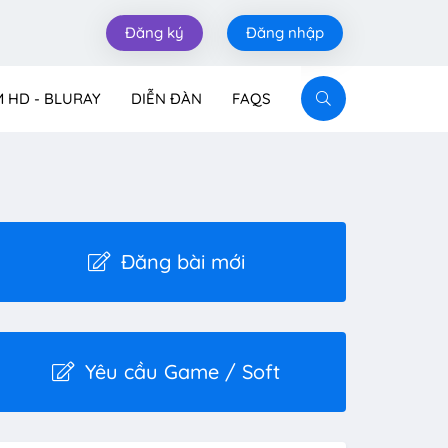
Đăng ký
Đăng nhập
M HD - BLURAY
DIỄN ĐÀN
FAQS
Đăng bài mới
Yêu cầu Game / Soft