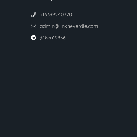
+16399240320
admin@linkneverdie.com
@ken19856