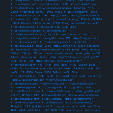
https://go88vn.sa.com/
|
https://taihitclub.cn.com/
|
https://sshbet.io/
|
https://shbethi.com/
|
https://shbet.law/
|
nn777
|
https://shbetb0.com/
|
https://8kbet8.org/
|
https://trangcadobongda.bio/
|
Game bài
|
7m cn
|
23win
|
https://f8bet.luxury/
|
cm88
|
MU88
|
https://78wind.com/
|
UU88
|
https://fly88.select/
|
7M
|
tk88
|
https://o8.ninja/
|
https://keonhacai.cool/
|
https://7mcn.llc/
|
bj88
|
o8
|
okvip
|
https://ok9.property/
|
789WIN
|
OPEN88
|
GG88
|
78win.so
|
hitclub
|
sunwin
|
CM88
|
79king
|
https://hi88.me/
|
go88
|
https://fly88.green/
|
https://ok9bet.net/
|
EE88
|
nk88
|
https://cakhiatv.lifestyle/
|
https://cakhia03.tv/
|
https://keonhacai18.website/
|
iwin club
|
https://haywin-vn.site/
|
https://go88vn.tech/
|
https://say88vn.com/
|
f168
|
https://hoiquantv.vip/
|
https://hoiquantv.site/
|
https://hoiquantv.online/
|
Kèo Nhà Cái
|
https://fly88.gives/
|
cm88
|
Luck8
|
https://ok988.info/
|
jun88
|
nhà cái uy
tín
|
kèo nhà cái
|
https://new88.webcam/
|
BIN88
|
BIN88
|
Rikvip
|
B52club
|
789club
|
789club
|
789club
|
sunwin
|
sunwin
|
sunwin
|
mb66
|
go88
|
sao789
|
hitclub
|
8day
|
sunwin
|
thabet
|
MB66
|
https://ok9.events/
|
ao88
|
ga6789
|
siu88
|
bet88
|
rr88
|
https://o8.style/
|
https://gg88.center/
|
https://fly8889.com/
|
x88
|
MM88
|
ev88
|
yo88
|
MM88
|
Sunwin
|
Lô đề
online
|
https://78wintx.com/
|
c168
|
NỔ HŨ
|
cm88
|
ok9
|
F168
|
Jun88
|
x88
|
cm88
|
b29
|
GG88
|
58win
|
MM88
|
789club
|
sc88
|
F8bet
|
https://b52club.team
|
FC88
|
Red88
|
https://hi88.pink/
|
cm88
|
kèo nhà cái
|
https://tylekeonhacai.top/
|
https://789clubb.uk.net/
|
https://go888.sa.com/
|
https://iwinclub.jp.net/
|
https://hitclubb.jp.net/
|
https://rikvipp.jp.net/
|
https://taixiu.jp.net/
|
https://go88b.co.com/
|
https://789club1.co.com/
|
https://iwinclub86.co.com/
|
MB66
|
good88
|
ko66
|
nohu90
|
B52Club
|
k8cc
|
https://go88play.site
|
https://tylekeonhacai.vin/
|
https://bongdaso.team/
|
https://7m.band/
|
https://bongdalu.army/
|
https://nhacaiuytin.moi/
|
https://kqbd.one/
|
https://bong88.se.net/
|
Bongdalu
|
fb88
|
tỷ lệ kèo nhà cái
|
trang cá cược uy tín
|
lô đề
|
app tài xỉu
|
fb88
|
vsbet
|
uk88
|
fabet
|
fb88
|
fb88
|
fb88
|
nhà cái uy tín
|
nhà cái uy tín
|