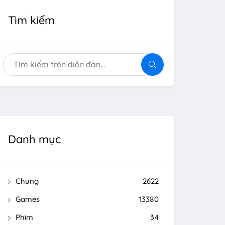
Tìm kiếm
Danh mục
Chung
2622
Games
13380
Phim
34