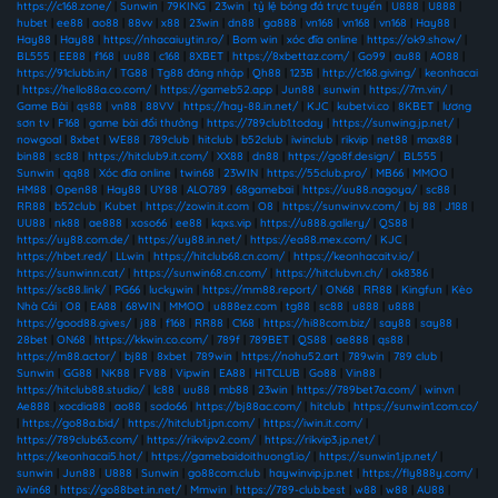
https://c168.zone/
|
Sunwin
|
79KING
|
23win
|
tỷ lệ bóng đá trực tuyến
|
U888
|
U888
|
hubet
|
ee88
|
ao88
|
88vv
|
x88
|
23win
|
dn88
|
ga888
|
vn168
|
vn168
|
vn168
|
Hay88
|
Hay88
|
Hay88
|
https://nhacaiuytin.ro/
|
Bom win
|
xóc đĩa online
|
https://ok9.show/
|
BL555
|
EE88
|
f168
|
uu88
|
c168
|
8XBET
|
https://8xbettaz.com/
|
Go99
|
au88
|
AO88
|
https://91clubb.in/
|
TG88
|
Tg88 đăng nhập
|
Qh88
|
123B
|
http://c168.giving/
|
keonhacai
|
https://hello88a.co.com/
|
https://gameb52.app
|
Jun88
|
sunwin
|
https://7m.vin/
|
Game Bài
|
qs88
|
vn88
|
88VV
|
https://hay-88.in.net/
|
KJC
|
kubetvi.co
|
8KBET
|
lương
sơn tv
|
F168
|
game bài đổi thưởng
|
https://789club1.today
|
https://sunwing.jp.net/
|
nowgoal
|
8xbet
|
WE88
|
789club
|
hitclub
|
b52club
|
iwinclub
|
rikvip
|
net88
|
max88
|
bin88
|
sc88
|
https://hitclub9.it.com/
|
XX88
|
dn88
|
https://go8f.design/
|
BL555
|
Sunwin
|
qq88
|
Xóc đĩa online
|
twin68
|
23WIN
|
https://55club.pro/
|
MB66
|
MMOO
|
HM88
|
Open88
|
Hay88
|
UY88
|
ALO789
|
68gamebai
|
https://uu88.nagoya/
|
sc88
|
RR88
|
b52club
|
Kubet
|
https://zowin.it.com
|
O8
|
https://sunwinvv.com/
|
bj 88
|
J188
|
UU88
|
nk88
|
ae888
|
xoso66
|
ee88
|
kqxs.vip
|
https://u888.gallery/
|
QS88
|
https://uy88.com.de/
|
https://uy88.in.net/
|
https://ea88.mex.com/
|
KJC
|
https://hbet.red/
|
LLwin
|
https://hitclub68.cn.com/
|
https://keonhacaitv.io/
|
https://sunwinn.cat/
|
https://sunwin68.cn.com/
|
https://hitclubvn.ch/
|
ok8386
|
https://sc88.link/
|
PG66
|
luckywin
|
https://mm88.report/
|
ON68
|
RR88
|
Kingfun
|
Kèo
Nhà Cái
|
O8
|
EA88
|
68WIN
|
MMOO
|
u888ez.com
|
tg88
|
sc88
|
u888
|
u888
|
https://good88.gives/
|
j88
|
f168
|
RR88
|
C168
|
https://hi88com.biz/
|
say88
|
say88
|
28bet
|
ON68
|
https://kkwin.co.com/
|
789f
|
789BET
|
QS88
|
ae888
|
qs88
|
https://m88.actor/
|
bj88
|
8xbet
|
789win
|
https://nohu52.art
|
789win
|
789 club
|
Sunwin
|
GG88
|
NK88
|
FV88
|
Vipwin
|
EA88
|
HITCLUB
|
Go88
|
Vin88
|
https://hitclub88.studio/
|
lc88
|
uu88
|
mb88
|
23win
|
https://789bet7a.com/
|
winvn
|
Ae888
|
xocdia88
|
ao88
|
sodo66
|
https://bj88ac.com/
|
hitclub
|
https://sunwin1.com.co/
|
https://go88a.bid/
|
https://hitclub1.jpn.com/
|
https://iwin.it.com/
|
https://789club63.com/
|
https://rikvipv2.com/
|
https://rikvip3.jp.net/
|
https://keonhacai5.hot/
|
https://gamebaidoithuong1.io/
|
https://sunwin1.jp.net/
|
sunwin
|
Jun88
|
U888
|
Sunwin
|
go88com.club
|
haywinvip.jp.net
|
https://fly888y.com/
|
iWin68
|
https://go88bet.in.net/
|
Mmwin
|
https://789-club.best
|
w88
|
w88
|
AU88
|