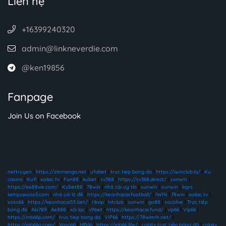
Liên hệ
+16399240320
admin@linkneverdie.com
@ken19856
Fanpage
Join Us on Facebook
nettruyen
|
https://zinmanga.net
|
ufabet
|
truc tiep bong da
|
https://iwinclub.la/
|
Ku
casino
|
Ku11
|
xoilac tv
|
Fun88
|
kubet
|
sv388
|
https://sv368.direct/
|
sunwin
|
https://ee88vie.com/
|
Kubet88
|
78win
|
nhà cái uy tín
|
sunwin
|
sunwin
|
kqxs
ketquaxoso3.com
|
nhà cái lô đề
|
https://keonhacai.football/
|
IWIN
|
78win
|
xoilac tv
|
xoso66
|
https://keonhacai55.bet/
|
rikvip
|
hitclub
|
sunwin
|
go88
|
socolive
|
Trực tiếp
bóng đá
|
Alo789
|
Ae888
|
xôi lạc
|
v9bet
|
https://keonhacai.fund/
|
vip66
|
Vip66
|
https://mb66p.com/
|
truc tiep bong da
|
VIP66
|
https://78winnh.net/
|
https://mb66q.com/
|
Xoso66
|
MB66
|
https://mb66.life/
|
colatv trực tiếp bóng đá
|
colatv