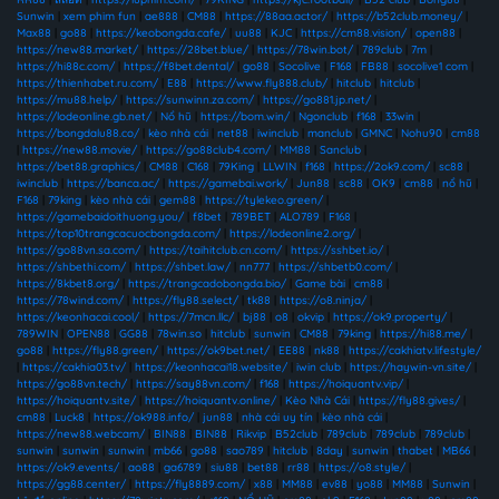
Sunwin
|
xem phim fun
|
ae888
|
CM88
|
https://88aa.actor/
|
https://b52club.money/
|
Max88
|
go88
|
https://keobongda.cafe/
|
uu88
|
KJC
|
https://cm88.vision/
|
open88
|
https://new88.market/
|
https://28bet.blue/
|
https://78win.bot/
|
789club
|
7m
|
https://hi88c.com/
|
https://f8bet.dental/
|
go88
|
Socolive
|
F168
|
FB88
|
socolive1 com
|
https://thienhabet.ru.com/
|
E88
|
https://www.fly888.club/
|
hitclub
|
hitclub
|
https://mu88.help/
|
https://sunwinn.za.com/
|
https://go881.jp.net/
|
https://lodeonline.gb.net/
|
Nổ hũ
|
https://bom.win/
|
Ngonclub
|
f168
|
33win
|
https://bongdalu88.co/
|
kèo nhà cái
|
net88
|
iwinclub
|
manclub
|
GMNC
|
Nohu90
|
cm88
|
https://new88.movie/
|
https://go88club4.com/
|
MM88
|
Sanclub
|
https://bet88.graphics/
|
CM88
|
C168
|
79King
|
LLWIN
|
f168
|
https://2ok9.com/
|
sc88
|
iwinclub
|
https://banca.ac/
|
https://gamebai.work/
|
Jun88
|
sc88
|
OK9
|
cm88
|
nổ hũ
|
F168
|
79king
|
kèo nhà cái
|
gem88
|
https://tylekeo.green/
|
https://gamebaidoithuong.you/
|
f8bet
|
789BET
|
ALO789
|
F168
|
https://top10trangcacuocbongda.com/
|
https://lodeonline2.org/
|
https://go88vn.sa.com/
|
https://taihitclub.cn.com/
|
https://sshbet.io/
|
https://shbethi.com/
|
https://shbet.law/
|
nn777
|
https://shbetb0.com/
|
https://8kbet8.org/
|
https://trangcadobongda.bio/
|
Game bài
|
cm88
|
https://78wind.com/
|
https://fly88.select/
|
tk88
|
https://o8.ninja/
|
https://keonhacai.cool/
|
https://7mcn.llc/
|
bj88
|
o8
|
okvip
|
https://ok9.property/
|
789WIN
|
OPEN88
|
GG88
|
78win.so
|
hitclub
|
sunwin
|
CM88
|
79king
|
https://hi88.me/
|
go88
|
https://fly88.green/
|
https://ok9bet.net/
|
EE88
|
nk88
|
https://cakhiatv.lifestyle/
|
https://cakhia03.tv/
|
https://keonhacai18.website/
|
iwin club
|
https://haywin-vn.site/
|
https://go88vn.tech/
|
https://say88vn.com/
|
f168
|
https://hoiquantv.vip/
|
https://hoiquantv.site/
|
https://hoiquantv.online/
|
Kèo Nhà Cái
|
https://fly88.gives/
|
cm88
|
Luck8
|
https://ok988.info/
|
jun88
|
nhà cái uy tín
|
kèo nhà cái
|
https://new88.webcam/
|
BIN88
|
BIN88
|
Rikvip
|
B52club
|
789club
|
789club
|
789club
|
sunwin
|
sunwin
|
sunwin
|
mb66
|
go88
|
sao789
|
hitclub
|
8day
|
sunwin
|
thabet
|
MB66
|
https://ok9.events/
|
ao88
|
ga6789
|
siu88
|
bet88
|
rr88
|
https://o8.style/
|
https://gg88.center/
|
https://fly8889.com/
|
x88
|
MM88
|
ev88
|
yo88
|
MM88
|
Sunwin
|