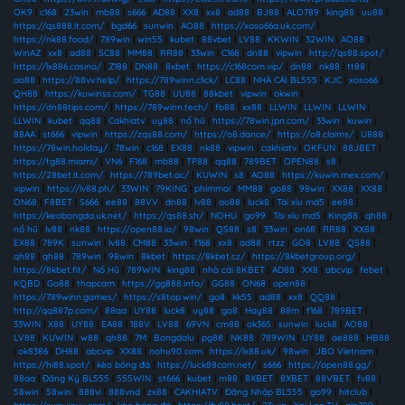
OK9
|
c168
|
23win
|
mb88
|
s666
|
AD88
|
XX8
|
xx8
|
ad88
|
BJ88
|
ALO789
|
king88
|
uu88
|
https://qs888.it.com/
|
bgd66
|
sunwin
|
AO88
|
https://xoso66a.uk.com/
|
https://nk88.food/
|
789win
|
win55
|
kubet
|
88vbet
|
LV88
|
KKWIN
|
32WIN
|
AO88
|
WinAZ
|
xx8
|
ad88
|
SC88
|
MM88
|
RR88
|
33win
|
C168
|
dn88
|
vipwin
|
http://qs88.spot/
|
https://lx886.casino/
|
Z188
|
DN88
|
8xbet
|
https://c168com.vip/
|
dn88
|
nk88
|
tt88
|
ao88
|
https://88vv.help/
|
https://789winn.click/
|
LC88
|
NHÀ CÁI BL555
|
KJC
|
xoso66
|
QH88
|
https://kuwinss.com/
|
TG88
|
UU88
|
88kbet
|
vipwin
|
okwin
|
https://dn88tips.com/
|
https://789winn.tech/
|
fb88
|
xx88
|
LLWIN
|
LLWIN
|
LLWIN
|
LLWIN
|
kubet
|
qq88
|
Cakhiatv
|
uy88
|
nổ hũ
|
https://78win.jpn.com/
|
33win
|
kuwin
|
88AA
|
st666
|
vipwin
|
https://zqs88.com/
|
https://o8.dance/
|
https://o8.claims/
|
U888
|
https://78win.holiday/
|
78win
|
c168
|
EX88
|
nk88
|
vipwin
|
cakhiatv
|
OKFUN
|
88JBET
|
https://tg88.miami/
|
VN6
|
F168
|
mb88
|
TP88
|
qq88
|
789BET
|
OPEN88
|
s8
|
https://28bet.it.com/
|
https://789bet.ac/
|
KUWIN
|
s8
|
AO88
|
https://kuwin.mex.com/
|
vipwin
|
https://lv88.ph/
|
33WIN
|
79KING
|
phimmoi
|
MM88
|
go88
|
98win
|
XX88
|
XX88
|
ON68
|
F8BET
|
S666
|
ee88
|
88VV
|
dn88
|
lv88
|
ao88
|
luck8
|
Tài xỉu md5
|
ee88
|
https://keobongda.uk.net/
|
https://qs88.sh/
|
NOHU
|
go99
|
Tài xỉu md5
|
King88
|
qh88
|
nổ hũ
|
lv88
|
nk88
|
https://open88.io/
|
98win
|
QS88
|
s8
|
33win
|
on68
|
RR88
|
XX88
|
EX88
|
789K
|
sunwin
|
lv88
|
CM88
|
33win
|
f168
|
xx8
|
ad88
|
rtzz
|
GO8
|
LV88
|
QS88
|
qh88
|
qh88
|
789win
|
98win
|
8kbet
|
https://8kbet.cz/
|
https://8kbetgroup.org/
|
https://8kbet.fit/
|
Nổ Hũ
|
789WIN
|
king88
|
nhà cái 8KBET
|
AD88
|
XX8
|
abcvip
|
febet
|
KQBD
|
Go88
|
thapcam
|
https://gg888.info/
|
GG88
|
ON68
|
open88
|
https://789winn.games/
|
https://s8top.win/
|
go8
|
kk55
|
ad88
|
xx8
|
QQ88
|
http://qq887p.com/
|
88aa
|
UY88
|
luck8
|
uy88
|
go8
|
Hay88
|
88m
|
f168
|
789BET
|
33WIN
|
X88
|
UY88
|
EA88
|
188V
|
LV88
|
69VN
|
cm88
|
ok365
|
sunwin
|
luck8
|
AO88
|
LV88
|
KUWIN
|
w88
|
qh88
|
7M
|
Bongdalu
|
pg88
|
NK88
|
789WIN
|
UY88
|
ae888
|
HB88
|
ok8386
|
DH88
|
abcvip
|
XX88
|
nohu90 com
|
https://lx88.uk/
|
98win
|
JBO Vietnam
|
https://hi88.spot/
|
kèo bóng đá
|
https://luck88com.net/
|
s666
|
https://open88.gg/
|
88aa
|
Đăng Ký BL555
|
555WIN
|
st666
|
kubet
|
m88
|
8XBET
|
8XBET
|
88VBET
|
fv88
|
58win
|
58win
|
888vi
|
888vnd
|
zx88
|
CAKHIATV
|
Đăng Nhập BL555
|
go99
|
hitclub
|