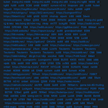
kubet
|
trang chủ mb88
|
trang chủ au88
|
trang chủ x88
|
trang chủ tg88
|
NK88
|
s8
|
tg88
|
hz88
|
uu88
|
SC88
|
on68
|
8XBET
|
sunwin nổ hũ
|
thapcam
|
j88
|
uu88
|
hubet
|
haywin
|
https://say88vn.site/
|
https://sunwin29.com/
|
nohu
|
az888
|
ug88
|
https://hitclub1.guru/
|
https://b52.ventures/
|
https://luongson117.tv/
|
https://8kbettt.co/
|
lv88
|
qh88
|
GO99
|
nhatvip
|
vipwin
|
tr88
|
nk88
|
56win
|
hitclub.compare
|
123bet
|
QS88
|
TG88
|
DN88
|
789WIN
|
gem88
|
fb88
|
trang chủ go88
|
tỷ lệ kèo
|
kèo bóng đá hôm nay
|
rikvip
|
vin777
|
lucky88
|
TK88
|
https://ao88.uk.net/
|
DN88
|
OPEN88
|
C168
|
https://xx88.uk.com/
|
https://gg88se.com/
|
PG66
|
88kbet
|
uu88
|
https://lc88.website/
|
https://vipwin.luxury/
|
au88
|
grandpashabet
|
EE88
|
https://88i.mobile/
|
https://88m.ae.org/
|
88M
|
88M
|
AO88
|
88M
|
Luck8
|
https://88aa.technology
|
jw88
|
98Win
|
TG88
|
DH88
|
AO88
|
123B
|
Luck8
|
https://dn88s.net/
|
https://go8.onl/
|
OKWIN
|
ao88
|
x88
|
https://ao88.cx/
|
https://nk88.select/
|
tr88
|
nk88
|
uu88
|
https://vsbet.love/
|
https://soikeo.jpn.com/
|
https://gamebai.ae.org/
|
23win
|
GG88
|
LLWIN
|
Tieulamtv
|
Tieulamtv
|
Tieulamtv
|
Tieulamtv
|
Tieulamtv
|
Tieulamtv
|
Tieulamtv
|
vu88
|
https://hitclub88.net/
|
C168
|
S666
|
https://s666.holiday/
|
đá gà trực tiếp
|
socolive
|
tk88
|
https://fv88.food/
|
86bet
|
sunwin
|
hitclub
|
Luongsontv
|
Luongsontv
|
EE88
|
BL555
|
KK55
|
KK55
|
S666
|
s666
|
vip66
|
123b
|
ee88
|
XX8
|
AD88
|
UY88
|
UY88
|
123b
|
sv388
|
qs88
|
https://vsbet.link/
|
onbet
|
https://febetvip.it.com/
|
RIKVIP
|
HITCLUB
|
GO88
|
SUNWIN
|
fabet
|
net88
|
mubet
|
AE888
|
AE888
|
o8
|
ON68
|
sunwin
|
uu88
|
88M
|
Sunwin
|
KO66
|
https://alahlyg.sa.com/
|
789win
|
https://on686.com/
|
https://on683.com/
|
F8BET
|
https://keonhacai5.com/
|
s666
|
ok8386
|
https://tylekeo88s.com/
|
qq88
|
c168
|
33win
|
BET88
|
nổ hũ
|
onbet
|
b52club
|
QS88
|
FV88
|
https://xoilac.movie/
|
https://rakhoitv.network/
|
alo789
|
GG88
|
Go88
|
LC88
|
789bet.tv
|
game bài đổi thưởng
|
kèo nhà cái 5
|
Luckywin
|
https://mobamonster.com/
|
https://on68i.com/
|
PG99
|
PG88
|
BET88
|
123bet
|
go88
|
go88
|
789bet
|
https://kubetqw.com/
|
https://mu886.pizza/
|
F168
|
ok8386
|
LX88
|
lương sơn tv
|
SV66
|
NK88
|
Luck8
|
Luck8
|
DN88
|
Bet88
|
Bet88
|
new88
|
O8
|
cf789
|
f168
|
https://on68c.com/
|
cm88
|
Jun88
|
JW88
|
cm88
|
F168
|
on68
|
https://taixiuonline.direct
|
w88
|
rikvip
|
HZ88
|
LX88
|
u888
|
jw88
|
lv88
|
98win
|
ml88.vegas
|
VIP66
|
mv66
|
ml88
|
luck8
|
S666
|
789bet
|
qq88
|
Sunwin
|
8kbet
|
MK8
|