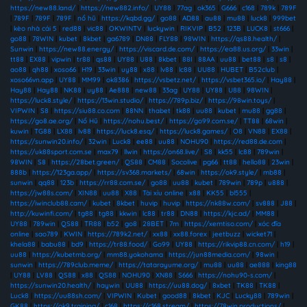
https://new88.land/
|
https://new882.info/
|
UY88
|
77ag
|
ok365
|
G666
|
c168
|
789k
|
789F
|
789F
|
789F
|
789F
|
nổ hũ
|
https://kqbd.gg/
|
go88
|
AD88
|
au88
|
mu88
|
luck8
|
999bet
|
kèo nhà cái 5
|
red88
|
vic88
|
OKWINTV
|
luckywin
|
RIKVIP
|
B52
|
123B
|
LUCK8
|
st666
|
go88
|
78WIN
|
kubet
|
8kbet
|
ga6789
|
DN88
|
FLY88
|
98WIN
|
https://qs88.health/
|
Sunwin
|
https://new88.energy/
|
https://viscard.de.com/
|
https://ea88.us.org/
|
33win
|
tt88
|
EX88
|
vipwin
|
tr88
|
qs88
|
UY88
|
U88
|
8kbet
|
88I
|
88AA
|
uu88
|
bet88
|
s8
|
s8
|
ao88
|
qh88
|
xoso66
|
H19
|
33win
|
uy88
|
x88
|
lv88
|
lc88
|
UU88
|
HUBET
|
B52club
|
xoso66vn.app
|
UY88
|
MM99
|
ok8386
|
https://vsbetz.net/
|
https://vsbet365.io/
|
Hay88
|
Hay88
|
Hay88
|
NK88
|
uy88
|
Ae888
|
new88
|
33ag
|
UY88
|
UY88
|
U88
|
98WIN
|
https://luck8.style/
|
https://13win.studio/
|
https://789p.biz/
|
https://98win.toys/
|
VIPWIN
|
S8
|
https://siu88.co.com
|
88NN
|
thabet
|
tk88
|
uu88
|
kubet
|
mu88
|
gg88
|
https://go8.ae.org/
|
Nổ Hũ
|
https://nohu.best/
|
https://go99.com.se/
|
TT88
|
68win
|
kuwin
|
TG88
|
LX88
|
lv88
|
https://luck8.esq/
|
https://luck8.games/
|
O8
|
VN88
|
EX88
|
https://sunwin20.info/
|
32win
|
Luck8
|
ee88
|
uu88
|
NOHU90
|
https://red88.de.com
|
https://uk88sport.com.se
|
max79
|
llwin
|
https://on68.live/
|
S8
|
kk55
|
lc88
|
789win
|
98WIN
|
S8
|
https://28bet.green/
|
QS88
|
CM88
|
Socolive
|
pg66
|
tt88
|
hello88
|
23win
|
888b
|
https://123ga.app/
|
https://sv368.markets/
|
68win
|
https://ok9.style/
|
mb88
|
sunwin
|
qq88
|
123b
|
https://rr88.com.se/
|
go88
|
uu88
|
kubet
|
789win
|
789p
|
u888
|
https://jw88s.com/
|
XIN88
|
uu88
|
X88
|
Tài xỉu online
|
x88
|
KK55
|
bl555
|
https://iwinclub88.cam/
|
kubet
|
8kbet
|
huvip
|
huvip
|
https://nk88w.com/
|
sv888
|
J88
|
http://kuwinfi.com/
|
tg88
|
tg88
|
kkwin
|
lc88
|
tr88
|
DN88
|
https://kjc.ad/
|
MM88
|
UY88
|
789win
|
QS88
|
TR88
|
b52
|
go8
|
28BET
|
7m
|
https://xemtiso.com/
|
xóc đĩa
online
|
sao789
|
KWIN
|
https://789k2.net/
|
xx88
|
xx88.forex
|
jeetbuzz
|
wicket71
|
khela88
|
babu88
|
bd9
|
https://tr88.food/
|
Go99
|
UY88
|
https://rikvip88.cn.com/
|
h19
|
uu88
|
https://kubetmb.org/
|
mm88.yokohama
|
https://jun88media.com/
|
98win
|
sunwin
|
https://789club.meme/
|
https://tatarayume.org/
|
mu88
|
uu88
|
ae888
|
king88
|
UY88
|
LV88
|
QS88
|
x88
|
QS88
|
NOHU90
|
XN88
|
S666
|
https://nohu90-s.com/
|
https://sunwin20.health/
|
haywin
|
UU88
|
https://uu88.dog/
|
8xbet
|
TK88
|
TK88
|
Luck8
|
https://uu88sh.com/
|
VIPWIN
|
Kubet
|
good88
|
8kbet
|
KJC
|
Lucky88
|
789win
|
GK88
|
https://ok9.training/
|
c168
|
https://c168.stream/
|
https://78win.productions/
|