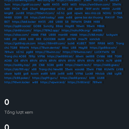
https://sunwinvy.com/
|
kèo bóng đá
|
https://fv88.best/
|
23win
|
Xoi Lac TV
|
alo789
|
3win
|
https://go8f.co.com/
|
kp88
|
KK55
|
kk55
|
kk55
|
https://win58win.com/
|
33WIN
|
lv88
|
99OK
|
Go8
|
23win
|
68gamebai
|
nổ hũ
|
u88
|
bet88
|
789F archi
|
MM99
|
Jun88
|
king88
|
Jun88
|
https://f8betv1.com/
|
nổ hũ
|
go8
|
vipwin
|
kèo nhà cái
|
NOHU
|
SV388
|
NH88
|
GG88
|
O8
|
https://ok9.today/
|
s666
|
xx88
|
game bai doi thuong
|
RIKVIP
|
THA
BET
|
https://bk8.locker
|
KK55
|
J88
|
U888
|
S8
|
789WIN
|
DN88
|
HI88
|
https://qq88.social/
|
GO88
|
Suncity
|
88aa
|
Hay88
|
98win
|
98win
|
MB66
|
https://dn88vl.com/
|
https://789k2.app/
|
https://nohu90k.org/
|
ok8386
|
https://s8ax.com/
|
mb66
|
F168
|
U888
|
man88
|
mb66
|
https://c168.mobi/
|
luckywin
|
hi88
|
j88
|
u888
|
lc88
|
X88
|
GOOD88
|
au88
|
alo789
|
max79
|
sonclub
|
https://go88vip.uk.com
|
https://88m89.com/
|
luck8
|
KUBET
|
789F
|
RR88
|
kk55
|
Trang
chủ TG88
|
98WIN
|
https://78win.dental/
|
88xx
|
U88
|
Hay88
|
https://go88ca.win/
|
789win
|
nổ hũ
|
pg88
|
https://78winn.co/
|
https://789winss.net/
|
LUCKYWIN
|
S8
|
Trang chủ AO88
|
789p
|
VIP66
|
https://ae8888.lat/
|
68win
|
ae888
|
CV666
|
X88
|
TG88
|
AO88
|
O8
|
69VN
|
69VN
|
69VN
|
69VN
|
69VN
|
69VN
|
69VN
|
69VN
|
69VN
|
ric79
|
qh88
|
https://ao88y.top/
|
j88
|
C168
|
SC88
|
go88
|
https://nbett.tech/
|
https://nk88.gives/
|
https://alo789.vip/
|
x88
|
Trang chủ New88
|
33win
|
xoso66
|
33win
|
F168
|
KUWIN
|
LV88
|
okwin
|
kp88
|
go8
|
kuwin
|
ea88
|
lv88
|
jw88
|
sx88
|
VIP66
|
Luck8
|
Hitclub
|
c168
|
uy88
|
https://lc88.poker/
|
https://pg99.guru/
|
https://ee88.press/
|
lc88
|
UU88
|
http://98win.locker
|
w88
|
https://vipwin.krd/
|
https://tr88.krd/
|
789win
|
0
Tổng lượt xem
0