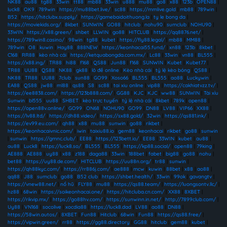
NK88
|
au88
|
tg88
|
33win
|
tt88
|
mb88
|
33win
|
u888
|
mu88
|
go8
|
x88
|
123b
|
OPEN88
|
luck8
|
OK9
|
789win
|
https://mu88bet.live/
|
sc88
|
https://mmlive.gold
|
mb88
|
789win
|
B52
|
https://hitclubx.supply/
|
https://gamebaidoithuong.la
|
ty le bong da
|
https://moviekids.org/
|
8kbet
|
SUNWIN
|
GO88
|
hitclub
|
nohu90
|
sumclub
|
NOHU90
|
33WIN
|
https://x88.green/
|
shbet
|
LLWIN
|
go88
|
HITCLUB
|
https://qq8876.net/
|
https://789win8.casino/
|
98win
|
tg88
|
kubet
|
https://fly88.legal/
|
mb88
|
MM88
|
789win
|
O8
|
kuwin
|
Hay88
|
888NEW
|
https://keonhacai55.fund/
|
xn88
|
123b
|
8kbet
|
C168
|
RR88
|
kèo nhà cái
|
https://ketquabongda.com.mx/
|
Lc88
|
33win
|
vn88
|
BL555
|
https://x88.ing/
|
TR88
|
hi88
|
f168
|
QS88
|
Jun88
|
f168
|
SUNWIN
|
Kubet
|
Kubet77
|
TR88
|
UU88
|
QS88
|
NK88
|
gk88
|
lô đề online
|
Kèo nhà cái
|
tỷ lệ kèo bóng
|
QS88
|
NK88
|
TR88
|
UU88
|
7club
|
sun88
|
GO99
|
Xoso66
|
BL555
|
BL555
|
ao88
|
Luckywin
|
EA88
|
QS88
|
jw88
|
ml88
|
qs88
|
S8
|
sc88
|
tai xiu online
|
vip88
|
https://cakhiatvzz.tv/
|
https://ee8838.com/
|
https://123b888.com/
|
GG88
|
KJC
|
KJC
|
ww88
|
SUNWIN
|
Tài xỉu
Sunwin
|
bl555
|
uu88
|
SHBET
|
kèo trực tuyến
|
tỷ lệ nhà cái
|
8kbet
|
789k
|
open88
|
https://open88v.online/
|
GO99
|
ON68
|
NOHU90
|
GO99
|
DN88
|
LV88
|
VIP66
|
XX88
|
https://lv88.ltd/
|
https://dh88.video/
|
https://sx88.gold/
|
32win
|
https://qs881.ink/
|
https://ev99.eu.com/
|
qh88
|
x88
|
mu88
|
sunwin
|
go88
|
rikbet
|
https://keonhacaivnic.com/
|
iwin
|
taixiu88.io
|
gem88
|
keonhacai
|
rikbet
|
go88
|
sunwin
|
sunwin
|
https://gmnc.club/
|
EE88
|
https://123bett.io/
|
EE88
|
33WIN
|
kubet
|
au88
|
au88
|
Luck8
|
https://luck8.so/
|
BL555
|
BL555
|
https://kp88.social/
|
open88
|
79king
|
AE888
|
AE888
|
uy88
|
x88
|
z188
|
daga88
|
33win
|
188bet
|
fabet
|
big88
|
go88
|
nohu
|
bet88
|
https://uy88.de.com/
|
HITCLUB
|
https://uu88n.org/
|
tr88
|
sunwin
|
https://qh88kyc.com/
|
https://rr886j.com/
|
ae888
|
mcw
|
kuwin
|
88bet
|
x88
|
ao88
|
qq88
|
J88
|
sumclub
|
go88
|
B52 club
|
https://shbet.health/
|
33win
|
99ok
|
gavangtv
|
https://vnew88.net/
|
nổ hũ
|
FLY88
|
mu88
|
https://qs88.team/
|
https://luongsontv.llc/
|
hz88
|
68win
|
https://soikeonhacai.one/
|
https://hitcluba.cn.com/
|
XX88
|
8XBET
|
https://rikvip.mx/
|
https://go88hv.com/
|
https://sunwinn.in.net/
|
http://7899club.com/
|
Uy88
|
VN168
|
socolive
|
xocdia88
|
https://luck8.dad
|
LV88
|
ao88
|
DN88
|
https://58win.autos/
|
8XBET
|
Fun88
|
Hitclub
|
68win
|
Fun88
|
https://qs88.free/
|
https://vipwin.green/
|
rr88
|
https://gg88.directory
|
GG88
|
hitclub
|
gem88
|
kubet
|