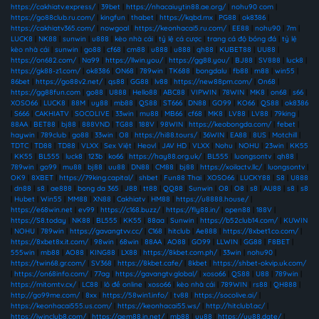
https://cakhiatv.express/
|
39bet
|
https://nhacaiuytin88.ae.org/
|
nohu90 com
|
https://go88club.ru.com/
|
kingfun
|
thabet
|
https://kqbd.mx
|
PG88
|
ok8386
|
https://cakhiatv365.com/
|
nowgoal
|
https://keonhacai5.ru.com/
|
EE88
|
nohu90
|
7m
|
LUCK8
|
NK88
|
sunwin
|
u888
|
kèo nhà cái
|
tỷ lệ cá cược
|
trang cá độ bóng đá
|
tỷ lệ
kèo nhà cái
|
sunwin
|
go88
|
cf68
|
cm88
|
u888
|
u888
|
qh88
|
KUBET88
|
UU88
|
https://on682.com/
|
Na99
|
https://llwin.you/
|
https://gg88.you/
|
BJ88
|
SV888
|
luck8
|
https://gk88-z1.com/
|
ok8386
|
ON68
|
789win
|
TK688
|
bongdalu
|
fb88
|
m88
|
win55
|
86bet
|
https://go88v2.net/
|
qs88
|
GG88
|
lv88
|
https://new88pm.com/
|
On68
|
https://gg88fun.com
|
go88
|
U888
|
Hello88
|
ABC88
|
VIPWIN
|
78WIN
|
MK8
|
on68
|
s66
|
XOSO66
|
LUCK8
|
88M
|
uy88
|
mb88
|
QS88
|
ST666
|
DN88
|
GO99
|
KO66
|
QS88
|
ok8386
|
S666
|
CAKHIATV
|
SOCOLIVE
|
33win
|
mu88
|
MB66
|
cf68
|
MK8
|
LV88
|
LV88
|
79king
|
88AA
|
BET88
|
bj88
|
888VND
|
TG88
|
188V
|
98WIN
|
https://keobongda.com/
|
febet
|
haywin
|
789club
|
go88
|
33win
|
O8
|
https://hi88.tours/
|
36WIN
|
EA88
|
8US
|
Motchill
|
TDTC
|
TD88
|
TD88
|
VLXX
|
Sex Việt
|
Heovl
|
JAV HD
|
VLXX
|
Nohu
|
NOHU
|
23win
|
KK55
|
KK55
|
BL555
|
luck8
|
123b
|
ko66
|
https://hay88.org.uk/
|
BL555
|
luongsontv
|
qh88
|
789win
|
go99
|
mu88
|
bj88
|
uu88
|
DN88
|
CM88
|
bj88
|
https://xoilactv.llc/
|
luongsontv
|
OK9
|
8XBET
|
https://79king.capital/
|
shbet
|
Fun88 Thai
|
XOSO66
|
LUCKY88
|
S8
|
U888
|
dn88
|
s8
|
ae888
|
bong da 365
|
J88
|
tt88
|
QQ88
|
Sunwin
|
O8
|
O8
|
s8
|
AU88
|
s8
|
s8
|
Hubet
|
Win55
|
MM88
|
XN88
|
Cakhiatv
|
HM88
|
https://u8888.house/
|
https://e68win.net
|
ev99
|
https://c168.buzz/
|
https://fly88.in/
|
open88
|
188V
|
https://S8.today
|
NK88
|
BL555
|
KK55
|
88aa
|
Sunwin
|
https://b52club14.com/
|
KUWIN
|
NOHU
|
789win
|
https://gavangtvv.cc/
|
C168
|
hitclub
|
Ae888
|
https://8xbet1.co.com/
|
https://8xbet8x.it.com/
|
98win
|
68win
|
88AA
|
AO88
|
GO99
|
LLWIN
|
GG88
|
F8BET
|
555win
|
mb88
|
AO88
|
KING88
|
LX88
|
https://8kbet.com.ph/
|
33win
|
nohu90
|
https://twin68.gr.com/
|
SV368
|
https://8kbet.cafe/
|
8kbet
|
https://shbet-okvip.uk.com/
|
https://on68info.com/
|
77ag
|
https://gavangtv.global/
|
xoso66
|
QS88
|
U88
|
789win
|
https://mitomtv.cx/
|
LC88
|
lô đề online
|
xoso66
|
kèo nhà cái
|
789WIN
|
rs88
|
QH888
|
http://go99me.com/
|
8xx
|
https://58win1.info/
|
tv88
|
https://socolive.ai/
|
https://keonhacai555.us.com/
|
https://keonhacai55.ws/
|
http://hitclub1.ac/
|
https://iwinclub8.com/
|
https://gem88.in.net/
|
mb88
|
uu88
|
https://uu88.date/
|