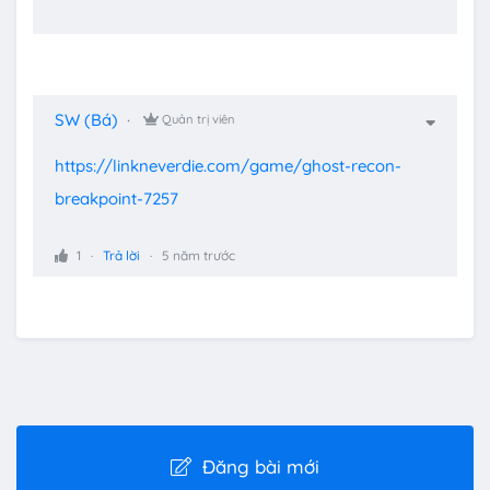
SW (Bá)
Quản trị viên
https://linkneverdie.com/game/ghost-recon-
breakpoint-7257
1
Trả lời
5 năm trước
Đăng bài mới