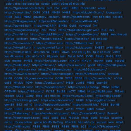
|
colatv truc tiep bong da
|
colatv
|
colatv bóng đá trực tiếp
|
https://tylekeonhacai.futbol/
|
b52
|
b52
|
xx88
|
RR88
|
thapcamtv
|
xoilac
|
https://sunwin1.bz/
|
XX88
|
XX88
|
MM88
|
MM88
|
https://bluphim5.com/
|
luongsontv
|
RR88
|
XX88
|
MB66
|
gavangtv
|
cakhiatv
|
https://go88fc.com/
|
trực tiếp nba
|
soi kèo
|
https://79king.express/
|
https://ok365.center/
|
https://xx88.me.uk/
|
https://gem88.bar/
|
https://vip79.fit/
|
BIN88
|
Go88
|
nowgoal
|
7m
|
https://choigamebai.org/
|
ok9
|
MB66
|
https://top10nhacaiuytin.win/
|
KJC
|
8xx
|
https://mm88.io/
|
https://rongbk888.com/
|
https://rongbk666.com/
|
RR88
|
kèo nhà cái
|
bet88
|
cakhiatv
|
https://hitclub.website/
|
https://rikbet.ltd/
|
kèo nhà cái
|
https://bomwin.tech/
|
https://b78win.net/
|
https://f8beta2.me/
|
KJC
|
https://rikvip97.art/
|
https://sunwin97.art/
|
https://kclub.team/
|
SHBET
|
xx88
|
8kbet
|
https://rr88.se.net/
|
kèo nhà cái
|
RR88
|
78win
|
nha cai uy tin
|
ty le ca cuoc
|
7mcn
|
Xóc đĩa online
|
Kèo nhà cái 5
|
88goals
|
iwin
|
Tài xỉu MD5
|
1GOM
|
Rikvip
|
Go88
|
B52
club
|
max88
|
MM88
|
https://iwinclub.ru.com/
|
RIKVIP
|
RIKVIP
|
789win
|
go88
|
xoso66
|
https://cm88.dad/
|
https://hi88.uno/
|
https://iwin.sa.com/
|
go88
|
https://mm88.press/
|
Xoso66
|
phim sex vlxx
|
https://xx88brand.com/
|
https://b52club.sa.com/
|
https://sunwin19.cn.com/
|
https://keonhacai.gdn/
|
https://789clubb.one/
|
iwinclub
|
bin88
|
GG88
|
tải game daominhha
|
GG88
|
XX88
|
RR88
|
https://sunwin.talk/
|
nổ hũ
|
go88
|
Hitclub
|
PG99
|
https://pg66.us.com/
|
MB66
|
Jun88
|
MB66
|
open88
|
https://f168slot.com/
|
https://open886.com/
|
https://open88.today/
|
MB66
|
Sv368
|
OPEN88
|
https://hi88s.com/
|
FLY88
|
Bet88
|
nn777
|
MB66
|
https://fly88.uno/
|
789win
|
vaobet
|
SC88
|
GO88
|
dt68
|
kèo nhà cái
|
https://sunwin99.ceo/
|
https://go88.deal/
|
https://hitclubsbs.jp.net/
|
https://keonhacai.voto/
|
GG88
|
https://gg88.co.com/
|
gem88
|
B52
|
nổ hũ
|
https://tylekeonhacai.life/
|
https://new88.biz/
|
PG88
|
Bet168
|
23win
|
RR88
|
Hitclub
|
Go88
|
Iwin
|
sunwin
|
win79
|
V9bet
|
kqbd
|
sunwin
|
https://8kbet.org/
|
https://keonhacaitop.com/
|
https://manclub99.com/
|
Bomwin
|
https://keonhacai95.com/
|
xx88
|
go88
|
b52
|
789club
|
rikvip
|
go88
|
hitclub
|
socolive
|
nổ hũ
|
tài xỉu online
|
game bài đổi thưởng
|
b52club
|
kèo nhà cái
|
sunwin
|
iwin
|
i9bet
|
https://rr88it.com/
|
FB88
|
FB88
|
FB88
|
FB88
|
FB88
|
b52
|
https://789clubze.win/
|
RR88
|
สล็อต
|
https://luphim.com/
|
79KING
|
https://kjc.football/
|
B52 club
|
Bong88
|