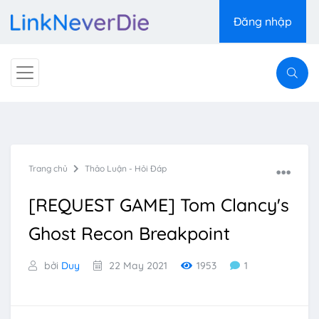
Đăng nhập
Trang chủ
Thảo Luận - Hỏi Đáp
[REQUEST GAME] Tom Clancy's
Ghost Recon Breakpoint
bởi
Duy
22 May 2021
1953
1