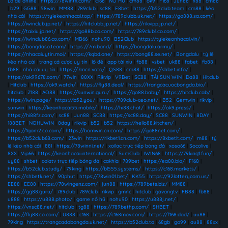
Lô đề online
|
https://78wintx.com/
|
c168
|
NỔ HŨ
|
cm88
|
ok9
|
F168
|
Jun88
|
x88
|
cm88
|
b29
|
GG88
|
58win
|
MM88
|
789club
|
sc88
|
F8bet
|
https://b52club.team
|
cm88
|
kèo
nhà cái
|
https://tylekeonhacai.top/
|
https://789clubb.uk.net/
|
https://go888.sa.com/
|
https://iwinclub.jp.net/
|
https://hitclubb.jp.net/
|
https://rikvipp.jp.net/
|
https://taixiu.jp.net/
|
https://go88b.co.com/
|
https://789club1.co.com/
|
https://iwinclub86.co.com/
|
MB66
|
nohu90
|
B52Club
|
https://tylekeonhacai.vin/
|
https://bongdaso.team/
|
https://7m.band/
|
https://bongdalu.army/
|
https://nhacaiuytin.moi/
|
https://kqbd.one/
|
https://bong88.se.net/
|
Bongdalu
|
tỷ lệ
kèo nhà cái
|
trang cá cược uy tín
|
lô đề
|
app tài xỉu
|
fb88
|
vsbet
|
uk88
|
fabet
|
fb88
|
fb88
|
nhà cái uy tín
|
https://7mcn.voto/
|
QS88
|
cm88
|
https://shbet.info/
|
https://ok99678.com/
|
77win
|
88XX
|
Rikvip
|
V9Bet
|
SC88
|
TẢI SUN WIN
|
Da88
|
Hitclub
|
Hitclub
|
https://ok9.watch/
|
https://fly88.deal/
|
https://trangcacuocbongda.bio/
|
hitclub
|
Z188
|
AO88
|
https://sunwin.guru/
|
https://go88.baby/
|
https://hitclub.cab/
|
https://iwin.page/
|
https://b52.you/
|
https://789club-ceo.net/
|
B52
|
Gemwin
|
rikvip
|
sunwin
|
https://keonhacai55.mobile/
|
https://hi88.chat/
|
https://ok9.press/
|
https://hi88fz.com/
|
sc88
|
Jun88
|
SC88
|
https://sc88.day/
|
SC88
|
SUNWIN
|
8DAY
|
188BET
|
NOHUWIN
|
8day
|
rikvip
|
b52
|
b52
|
https://hello88.kitchen/
|
https://1gom2.co.com/
|
https://bomwin.cn.com/
|
https://go88net.com/
|
https://b52club68.com/
|
23win
|
https://rikbet1.cn.com/
|
https://8xbetlt.com/
|
m88
|
tỷ
lệ kèo nhà cái
|
88I
|
https://78winni.net/
|
xoilac trực tiếp bóng đá
|
xoso66
|
Socolive
|
8XX
|
Vip66
|
https://keonhacai.international/
|
SumClub
|
IWIN68
|
https://79king1.fun/
|
uy88
|
shbet
|
colatv trực tiếp bóng đá
|
cakhia
|
789bet
|
https://ea88.bio/
|
F168
|
https://b52club.study/
|
79king
|
https://bl555.systems/
|
https://c168.markets/
|
https://shbetk.net/
|
90phut
|
https://78win01.bet/
|
KK55
|
https://92lotterycom.us/
|
EE88
|
EE88
|
https://78wingenz.com/
|
jun88
|
https://789bets.biz/
|
MM88
|
https://gg88.guru/
|
789club
|
789club
|
rikvip
|
gmnc
|
hitclub
|
gavangtv
|
FB88
|
fb88
|
u888
|
https://u888.photo/
|
game nổ hũ
|
nohu90
|
https://u888j.net/
|
https://vnsc88.net/
|
hitclub
|
tg88
|
https://789bethp.com/
|
SHBET
|
https://fly88.co.com/
|
U888
|
c168
|
https://c168mov.com/
|
https://f168.dad/
|
uu88
|
79king
|
https://trangcadobongda.uk.net/
|
https://b52club.to
|
68gb
|
go99
|
au88
|
88xx
|