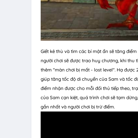
Giết kẻ thù và tìm các bí mật ẩn sẽ tăng điể
người chơi sẽ được trao huy chương, khi thu
thêm "màn chơi bị mất - lost level". Hạ được 
giúp tăng tốc độ di chuyển của Sam và tốc độ
điểm nhận được cho mỗi đối thủ tiếp theo, tr
của Sam cạn kiệt, quá trình chơi sẽ tạm dừng
gần nhất và người chơi bị trừ điểm.