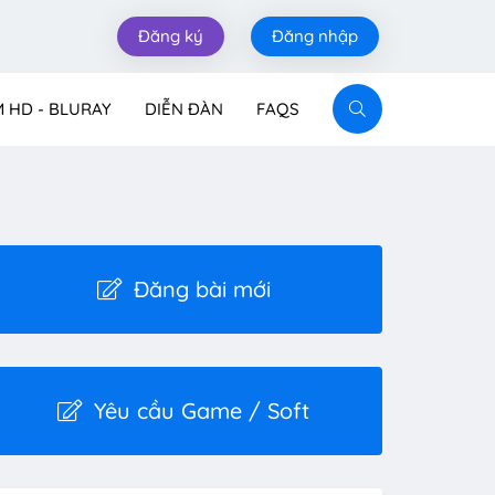
Đăng ký
Đăng nhập
M HD - BLURAY
DIỄN ĐÀN
FAQS
Đăng bài mới
Yêu cầu Game / Soft