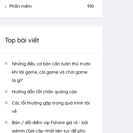
Phần mềm
910
Top bài viết
Những điều cơ bản cần tuân thủ trước
khi tải game, cài game và chơi game
là gì?
Hướng dẫn tắt chặn quảng cáo
Các lỗi thường gặp trong quá trình tải
về
Bán / đổi điểm vip Fshare giá rẻ - bởi
admin (Giá cập nhật liên tục để phù