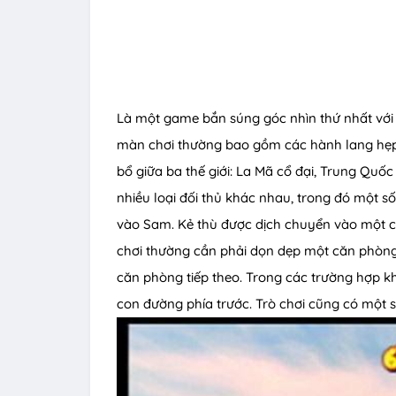
Là một game bắn súng góc nhìn thứ nhất với 4
màn chơi thường bao gồm các hành lang hẹp
bổ giữa ba thế giới: La Mã cổ đại, Trung Quốc
nhiều loại đối thủ khác nhau, trong đó một 
vào Sam. Kẻ thù được dịch chuyển vào một că
chơi thường cần phải dọn dẹp một căn phòng
căn phòng tiếp theo. Trong các trường hợp 
con đường phía trước. Trò chơi cũng có một 