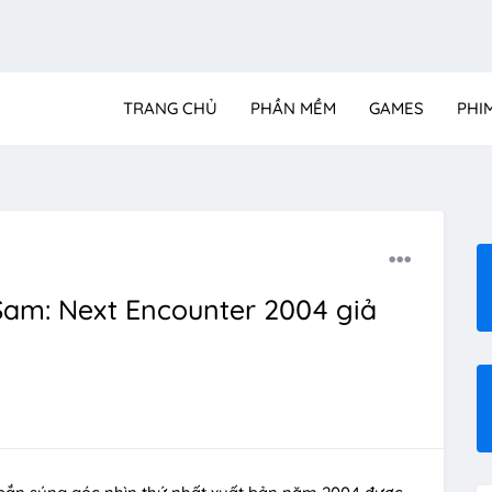
TRANG CHỦ
PHẦN MỀM
GAMES
PHI
am: Next Encounter 2004 giả