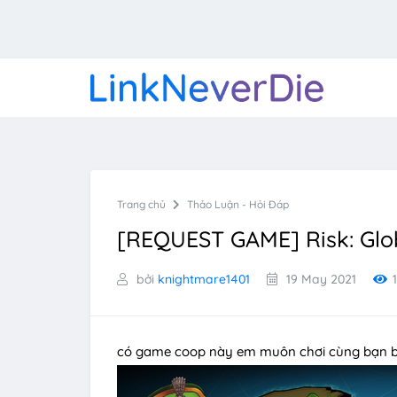
Trang chủ
Thảo Luận - Hỏi Đáp
[REQUEST GAME] Risk: Glo
bởi
knightmare1401
19 May 2021
có game coop này em muôn chơi cùng bạn bè 