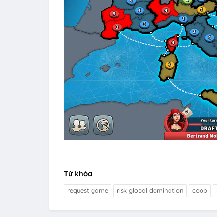
Từ khóa:
request game
risk global domination
coop