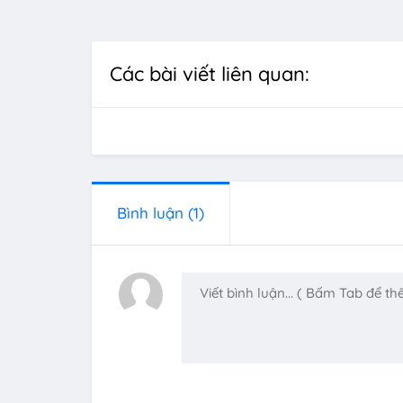
Các bài viết liên quan:
Bình luận
(1)