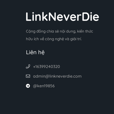
Cộng đồng chia sẻ nội dung, kiến thức
hữu ích về công nghệ và giải trí.
Liên hệ
+16399240320
admin@linkneverdie.com
@ken19856