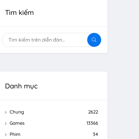
Tìm kiếm
Danh mục
Chung
2622
Games
13366
Phim
34