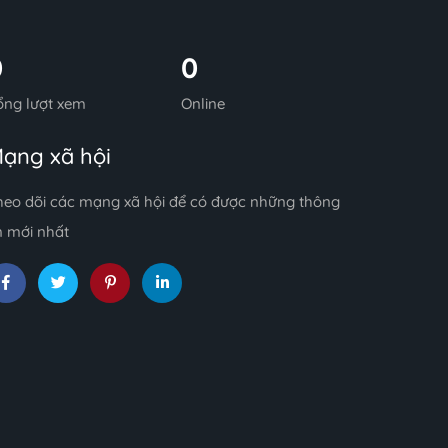
0
0
ổng lượt xem
Online
ạng xã hội
heo dõi các mạng xã hội để có được những thông
n mới nhất