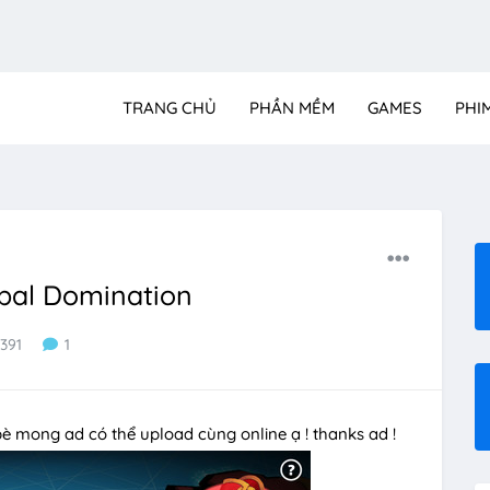
TRANG CHỦ
PHẦN MỀM
GAMES
PHI
bal Domination
1391
1
mong ad có thể upload cùng online ạ ! thanks ad !