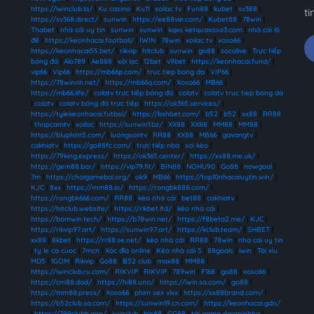
https://iwinclub.la/
|
Ku casino
|
Ku11
|
xoilac tv
|
Fun88
|
kubet
|
sv388
|
ti
https://sv368.direct/
|
sunwin
|
https://ee88vie.com/
|
Kubet88
|
78win
|
Thabet
|
nhà cái uy tín
|
sunwin
|
sunwin
|
kqxs ketquaxoso3.com
|
nhà cái lô
đề
|
https://keonhacai.football/
|
IWIN
|
78win
|
xoilac tv
|
xoso66
|
https://keonhacai55.bet/
|
rikvip
|
hitclub
|
sunwin
|
go88
|
socolive
|
Trực tiếp
bóng đá
|
Alo789
|
Ae888
|
xôi lạc
|
12bet
|
v9bet
|
https://keonhacai.fund/
|
vip66
|
Vip66
|
https://mb66p.com/
|
truc tiep bong da
|
VIP66
|
https://78winnh.net/
|
https://mb66q.com/
|
Xoso66
|
MB66
|
https://mb66.life/
|
colatv trực tiếp bóng đá
|
colatv
|
colatv truc tiep bong da
|
colatv
|
colatv bóng đá trực tiếp
|
https://ok365.services/
|
https://tylekeonhacai.futbol/
|
https://bshbet.com/
|
b52
|
b52
|
xx88
|
RR88
|
thapcamtv
|
xoilac
|
https://sunwin1.bz/
|
XX88
|
XX88
|
MM88
|
MM88
|
https://bluphim5.com/
|
luongsontv
|
RR88
|
XX88
|
MB66
|
gavangtv
|
cakhiatv
|
https://go88fc.com/
|
trực tiếp nba
|
soi kèo
|
https://79king.express/
|
https://ok365.center/
|
https://xx88.me.uk/
|
https://gem88.bar/
|
https://vip79.fit/
|
BIN88
|
NOHU90
|
Go88
|
nowgoal
|
7m
|
https://choigamebai.org/
|
ok9
|
MB66
|
https://top10nhacaiuytin.win/
|
KJC
|
8xx
|
https://mm88.io/
|
https://rongbk888.com/
|
https://rongbk666.com/
|
RR88
|
kèo nhà cái
|
bet88
|
cakhiatv
|
https://hitclub.website/
|
https://rikbet.ltd/
|
kèo nhà cái
|
https://bomwin.tech/
|
https://b78win.net/
|
https://f8beta2.me/
|
KJC
|
https://rikvip97.art/
|
https://sunwin97.art/
|
https://kclub.team/
|
SHBET
|
xx88
|
8kbet
|
https://rr88.se.net/
|
kèo nhà cái
|
RR88
|
78win
|
nha cai uy tin
|
ty le ca cuoc
|
7mcn
|
Xóc đĩa online
|
Kèo nhà cái 5
|
88goals
|
iwin
|
Tài xỉu
MD5
|
1GOM
|
Rikvip
|
Go88
|
B52 club
|
max88
|
MM88
|
https://iwinclub.ru.com/
|
RIKVIP
|
RIKVIP
|
789win
|
F168
|
go88
|
xoso66
|
https://cm88.dad/
|
https://hi88.uno/
|
https://iwin.sa.com/
|
go88
|
https://mm88.press/
|
Xoso66
|
phim sex vlxx
|
https://xx88brand.com/
|
https://b52club.sa.com/
|
https://sunwin19.cn.com/
|
https://keonhacai.gdn/
|
https://789clubb.one/
|
iwinclub
|
bin88
|
GG88
|
tải game daominhha
|