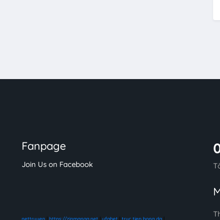
Fanpage
Join Us on Facebook
T
M
T
nettruyen
|
https://zinmanga.net
|
ufabet
|
truc tiep bong da
|