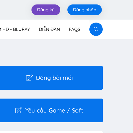
Đăng ký
Đăng nhập
M HD - BLURAY
DIỄN ĐÀN
FAQS
Đăng bài mới
Yêu cầu Game / Soft