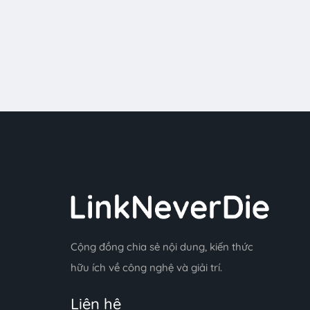
Cộng đồng chia sẻ nội dung, kiến thức
hữu ích về công nghệ và giải trí.
Liên hệ