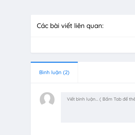
Các bài viết liên quan:
Bình luận
(2)