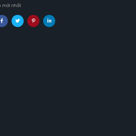
n mới nhất