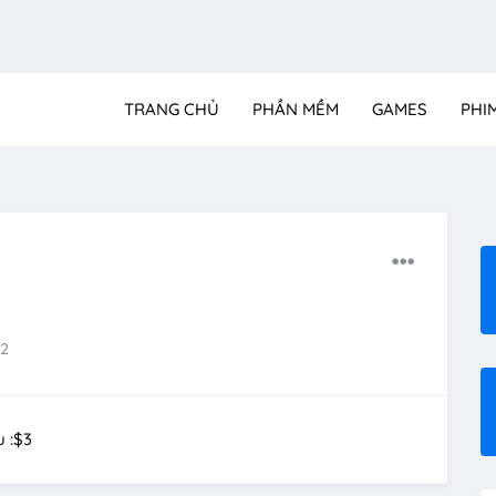
TRANG CHỦ
PHẦN MỀM
GAMES
PHI
2
 :$3