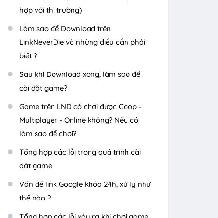
hợp với thị trường)
Làm sao để Download trên
LinkNeverDie và những điều cần phải
biết ?
Sau khi Download xong, làm sao để
cài đặt game?
Game trên LND có chơi được Coop -
Multiplayer - Online không? Nếu có
làm sao để chơi?
Tổng hợp các lỗi trong quá trình cài
đặt game
Vấn đề link Google khóa 24h, xử lý như
thế nào ?
Tổng hợp các lỗi xảy ra khi chơi game