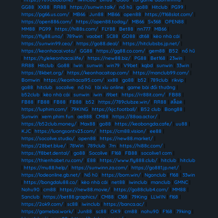
GG88
|
XX88
|
RR88
|
https://sunwin.talk/
|
nổ hũ
|
go88
|
Hitclub
|
PG99
|
https://pg66.us.com/
|
MB66
|
Jun88
|
MB66
|
open88
|
https://f168slot.com/
|
https://open886.com/
|
https://open88.today/
|
MB66
|
Sv368
|
OPEN88
|
MM88
|
PG99
|
https://hi88s.com/
|
FLY88
|
Bet88
|
nn777
|
MB66
|
https://fly88.uno/
|
789win
|
vaobet
|
SC88
|
GO88
|
dt68
|
kèo nhà cái
|
https://sunwin99.ceo/
|
https://go88.deal/
|
https://hitclubsbs.jp.net/
|
https://keonhacai.voto/
|
GG88
|
https://gg88.co.com/
|
gem88
|
B52
|
nổ hũ
|
https://tylekeonhacai.life/
|
https://new88.biz/
|
PG88
|
Bet168
|
23win
|
RR88
|
Hitclub
|
Go88
|
Iwin
|
sunwin
|
win79
|
V9bet
|
kqbd
|
sunwin
|
33win
|
https://8kbet.org/
|
https://keonhacaitop.com/
|
https://manclub99.com/
|
Bomwin
|
https://keonhacai95.com/
|
xx88
|
go88
|
b52
|
789club
|
rikvip
|
go88
|
hitclub
|
socolive
|
nổ hũ
|
tài xỉu online
|
game bài đổi thưởng
|
b52club
|
kèo nhà cái
|
sunwin
|
iwin
|
i9bet
|
https://rr88it.com/
|
FB88
|
FB88
|
FB88
|
FB88
|
FB88
|
b52
|
https://789clubze.win/
|
RR88
|
สล็อต
|
https://luphim.com/
|
79KING
|
https://kjc.football/
|
B52 club
|
Bong88
|
Sunwin
|
xem phim fun
|
ae888
|
CM88
|
https://88aa.actor/
|
https://b52club.money/
|
Max88
|
go88
|
https://keobongda.cafe/
|
uu88
|
KJC
|
https://luongsontv23.com/
|
https://cm88.vision/
|
ee88
|
https://socolive.studio/
|
open88
|
https://new88.market/
|
https://28bet.blue/
|
78Win
|
789club
|
7m
|
https://hi88c.com/
|
https://f8bet.dental/
|
go88
|
Socolive
|
F168
|
FB88
|
socolive1 com
|
https://thienhabet.ru.com/
|
E88
|
https://www.fly888.club/
|
hitclub
|
hitclub
|
https://mu88.help/
|
https://sunwinn.za.com/
|
https://go881.jp.net/
|
https://lodeonline.gb.net/
|
Nổ hũ
|
https://bom.win/
|
Ngonclub
|
f168
|
33win
|
https://bongdalu88.co/
|
kèo nhà cái
|
net88
|
iwinclub
|
manclub
|
GMNC
|
Nohu90
|
cm88
|
https://new88.movie/
|
https://go88club4.com/
|
MM88
|
Sanclub
|
https://bet88.graphics/
|
CM88
|
C168
|
79King
|
LLWIN
|
f168
|
https://2ok9.com/
|
sc88
|
iwinclub
|
https://banca.ac/
|
https://gamebai.work/
|
Jun88
|
sc88
|
OK9
|
cm88
|
nohu90
|
F168
|
79king
|