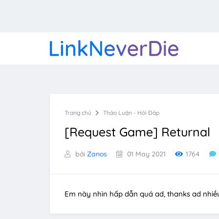
Trang chủ
Thảo Luận - Hỏi Đáp
[Request Game] Returnal
bởi
Zanos
01 May 2021
1764
Em này nhìn hấp dẫn quá ad, thanks ad nhiều