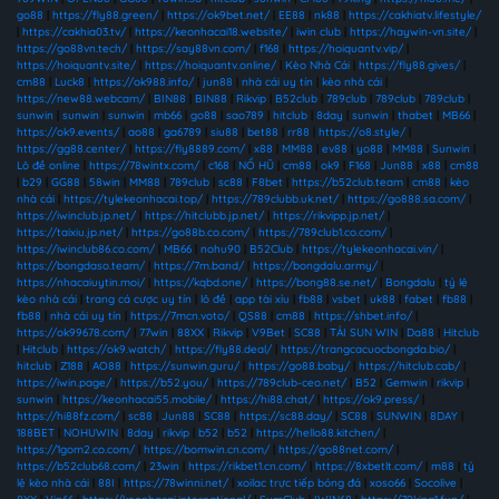
go88
|
https://fly88.green/
|
https://ok9bet.net/
|
EE88
|
nk88
|
https://cakhiatv.lifestyle/
|
https://cakhia03.tv/
|
https://keonhacai18.website/
|
iwin club
|
https://haywin-vn.site/
|
https://go88vn.tech/
|
https://say88vn.com/
|
f168
|
https://hoiquantv.vip/
|
https://hoiquantv.site/
|
https://hoiquantv.online/
|
Kèo Nhà Cái
|
https://fly88.gives/
|
cm88
|
Luck8
|
https://ok988.info/
|
jun88
|
nhà cái uy tín
|
kèo nhà cái
|
https://new88.webcam/
|
BIN88
|
BIN88
|
Rikvip
|
B52club
|
789club
|
789club
|
789club
|
sunwin
|
sunwin
|
sunwin
|
mb66
|
go88
|
sao789
|
hitclub
|
8day
|
sunwin
|
thabet
|
MB66
|
https://ok9.events/
|
ao88
|
ga6789
|
siu88
|
bet88
|
rr88
|
https://o8.style/
|
https://gg88.center/
|
https://fly8889.com/
|
x88
|
MM88
|
ev88
|
yo88
|
MM88
|
Sunwin
|
Lô đề online
|
https://78wintx.com/
|
c168
|
NỔ HŨ
|
cm88
|
ok9
|
F168
|
Jun88
|
x88
|
cm88
|
b29
|
GG88
|
58win
|
MM88
|
789club
|
sc88
|
F8bet
|
https://b52club.team
|
cm88
|
kèo
nhà cái
|
https://tylekeonhacai.top/
|
https://789clubb.uk.net/
|
https://go888.sa.com/
|
https://iwinclub.jp.net/
|
https://hitclubb.jp.net/
|
https://rikvipp.jp.net/
|
https://taixiu.jp.net/
|
https://go88b.co.com/
|
https://789club1.co.com/
|
https://iwinclub86.co.com/
|
MB66
|
nohu90
|
B52Club
|
https://tylekeonhacai.vin/
|
https://bongdaso.team/
|
https://7m.band/
|
https://bongdalu.army/
|
https://nhacaiuytin.moi/
|
https://kqbd.one/
|
https://bong88.se.net/
|
Bongdalu
|
tỷ lệ
kèo nhà cái
|
trang cá cược uy tín
|
lô đề
|
app tài xỉu
|
fb88
|
vsbet
|
uk88
|
fabet
|
fb88
|
fb88
|
nhà cái uy tín
|
https://7mcn.voto/
|
QS88
|
cm88
|
https://shbet.info/
|
https://ok99678.com/
|
77win
|
88XX
|
Rikvip
|
V9Bet
|
SC88
|
TẢI SUN WIN
|
Da88
|
Hitclub
|
Hitclub
|
https://ok9.watch/
|
https://fly88.deal/
|
https://trangcacuocbongda.bio/
|
hitclub
|
Z188
|
AO88
|
https://sunwin.guru/
|
https://go88.baby/
|
https://hitclub.cab/
|
https://iwin.page/
|
https://b52.you/
|
https://789club-ceo.net/
|
B52
|
Gemwin
|
rikvip
|
sunwin
|
https://keonhacai55.mobile/
|
https://hi88.chat/
|
https://ok9.press/
|
https://hi88fz.com/
|
sc88
|
Jun88
|
SC88
|
https://sc88.day/
|
SC88
|
SUNWIN
|
8DAY
|
188BET
|
NOHUWIN
|
8day
|
rikvip
|
b52
|
b52
|
https://hello88.kitchen/
|
https://1gom2.co.com/
|
https://bomwin.cn.com/
|
https://go88net.com/
|
https://b52club68.com/
|
23win
|
https://rikbet1.cn.com/
|
https://8xbetlt.com/
|
m88
|
tỷ
lệ kèo nhà cái
|
88I
|
https://78winni.net/
|
xoilac trực tiếp bóng đá
|
xoso66
|
Socolive
|