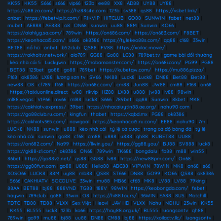
KK55
|
KK55
|
S666
|
s666
|
vip66
|
123b
|
ee88
|
XX8
|
AD88
|
UY88
|
UY88
|
https://s88.za.com/
|
https://hz88site.com
|
123b
|
sv388
|
qs88
|
https://vsbet.link/
|
onbet
|
https://febetvip.it.com/
|
RIKVIP
|
HITCLUB
|
GO88
|
SUNWIN
|
fabet
|
net88
|
mubet
|
AE888
|
AE888
|
o8
|
ON68
|
sunwin
|
uu88
|
88M
|
Sunwin
|
KO66
|
https://alahlyg.sa.com/
|
789win
|
https://on686.com/
|
https://on683.com/
|
F8BET
|
https://keonhacai5.com/
|
s666
|
ok8386
|
https://tylekeo88s.com/
|
qq88
|
c168
|
33win
|
BET88
|
nổ hũ
|
onbet
|
b52club
|
QS88
|
FV88
|
https://xoilac.movie/
|
https://rakhoitv.network/
|
alo789
|
GG88
|
Go88
|
LC88
|
789bet.tv
|
game bài đổi thưởng
|
kèo nhà cái 5
|
Luckywin
|
https://mobamonster.com/
|
https://on68i.com/
|
PG99
|
PG88
|
BET88
|
123bet
|
go88
|
go88
|
789bet
|
https://kubetqw.com/
|
https://mu886.pizza/
|
F168
|
ok8386
|
LX88
|
lương sơn tv
|
SV66
|
NK88
|
Luck8
|
Luck8
|
DN88
|
Bet88
|
Bet88
|
new88
|
O8
|
cf789
|
f168
|
https://on68c.com/
|
cm88
|
Jun88
|
JW88
|
cm88
|
F168
|
on68
|
https://taixiuonline.direct
|
w88
|
rikvip
|
HZ88
|
LX88
|
u888
|
jw88
|
lv88
|
98win
|
ml88.vegas
|
VIP66
|
mv66
|
ml88
|
luck8
|
S666
|
789bet
|
qq88
|
Sunwin
|
8kbet
|
MK8
|
https://cakhiatv.express/
|
39bet
|
https://nhacaiuytin88.ae.org/
|
nohu90 com
|
https://go88club.ru.com/
|
kingfun
|
thabet
|
https://kqbd.mx
|
PG88
|
ok8386
|
https://cakhiatv365.com/
|
nowgoal
|
https://keonhacai5.ru.com/
|
EE88
|
nohu90
|
7m
|
LUCK8
|
NK88
|
sunwin
|
u888
|
kèo nhà cái
|
tỷ lệ cá cược
|
trang cá độ bóng đá
|
tỷ lệ
kèo nhà cái
|
sunwin
|
go88
|
cf68
|
cm88
|
u888
|
u888
|
qh88
|
KUBET88
|
UU88
|
https://on682.com/
|
Na99
|
https://llwin.you/
|
https://gg88.you/
|
BJ88
|
SV888
|
luck8
|
https://gk88-z1.com/
|
ok8386
|
ON68
|
789win
|
TK688
|
bongdalu
|
fb88
|
m88
|
win55
|
86bet
|
https://go88v2.net/
|
qs88
|
GG88
|
lv88
|
https://new88pm.com/
|
On68
|
https://gg88fun.com
|
go88
|
U888
|
Hello88
|
ABC88
|
VIPWIN
|
78WIN
|
MK8
|
on68
|
s66
|
XOSO66
|
LUCK8
|
88M
|
uy88
|
mb88
|
QS88
|
ST666
|
DN88
|
GO99
|
KO66
|
QS88
|
ok8386
|
S666
|
CAKHIATV
|
SOCOLIVE
|
33win
|
mu88
|
MB66
|
cf68
|
MK8
|
LV88
|
LV88
|
79king
|
88AA
|
BET88
|
bj88
|
888VND
|
TG88
|
188V
|
98WIN
|
https://keobongda.com/
|
febet
|
haywin
|
789club
|
go88
|
33win
|
O8
|
https://hi88.tours/
|
36WIN
|
EA88
|
8US
|
Motchill
|
TDTC
|
TD88
|
TD88
|
VLXX
|
Sex Việt
|
Heovl
|
JAV HD
|
VLXX
|
Nohu
|
NOHU
|
23win
|
KK55
|
KK55
|
BL555
|
luck8
|
123b
|
ko66
|
https://hay88.org.uk/
|
BL555
|
luongsontv
|
qh88
|
789win
|
go99
|
mu88
|
bj88
|
uu88
|
DN88
|
CM88
|
bj88
|
https://xoilactv.llc/
|
luongsontv
|