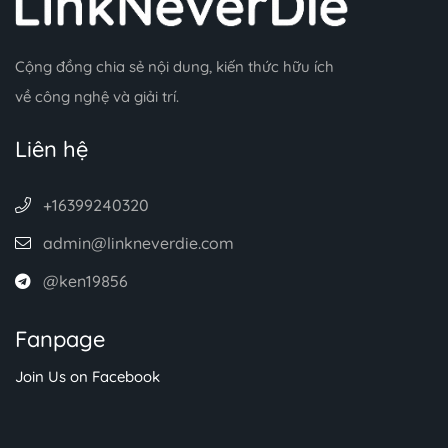
Cộng đồng chia sẻ nội dung, kiến thức hữu ích
về công nghệ và giải trí.
Liên hệ
+16399240320
admin@linkneverdie.com
@ken19856
Fanpage
Join Us on Facebook