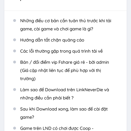
Những điều cơ bản cần tuân thủ trước khi tải
game, cài game và chơi game là gì?
Hướng dẫn tắt chặn quảng cáo
Các lỗi thường gặp trong quá trình tải về
Bán / đổi điểm vip Fshare giá rẻ - bởi admin
(Giá cập nhật liên tục để phù hợp với thị
trường)
Làm sao để Download trên LinkNeverDie và
những điều cần phải biết ?
Sau khi Download xong, làm sao để cài đặt
game?
Game trên LND có chơi được Coop -