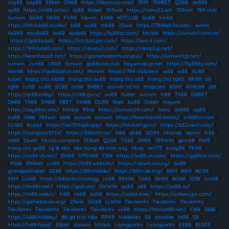
say88
|
say88
|
28bet
|
ON68
|
https://kkwin.co.com/
|
789f
|
789BET
|
QS88
|
ae888
|
qs88
|
https://m88.actor/
|
bj88
|
8xbet
|
789win
|
https://nohu52.art
|
789win
|
789 club
|
Sunwin
|
GG88
|
NK88
|
FV88
|
Vipwin
|
EA88
|
HITCLUB
|
Go88
|
Vin88
|
https://hitclub88.studio/
|
lc88
|
uu88
|
mb88
|
23win
|
https://789bet7a.com/
|
winvn
|
Ae888
|
xocdia88
|
ao88
|
sodo66
|
https://bj88ac.com/
|
hitclub
|
https://sunwin1.com.co/
|
https://go88a.bid/
|
https://hitclub1.jpn.com/
|
https://iwin.it.com/
|
https://789club63.com/
|
https://rikvipv2.com/
|
https://rikvip3.jp.net/
|
https://keonhacai5.hot/
|
https://gamebaidoithuong1.io/
|
https://sunwin1.jp.net/
|
sunwin
|
Jun88
|
U888
|
Sunwin
|
go88com.club
|
haywinvip.jp.net
|
https://fly888y.com/
|
iWin68
|
https://go88bet.in.net/
|
Mmwin
|
https://789-club.best
|
w88
|
w88
|
AU88
|
kubet
|
trang chủ mb88
|
trang chủ au88
|
trang chủ x88
|
trang chủ tg88
|
NK88
|
s8
|
tg88
|
hz88
|
uu88
|
SC88
|
on68
|
8XBET
|
sunwin nổ hũ
|
thapcam
|
8DAY
|
KING88
|
j88
|
https://qs88.baby/
|
https://c168.guru/
|
uu88
|
hubet
|
sunwin
|
hi88
|
TX88
|
DABET
|
DA88
|
TA88
|
SIN88
|
11BET
|
VIN88
|
DU88
|
9bet
|
bu88
|
Oxbet
|
haywin
|
https://say88vn.site/
|
hitclub
|
99ok
|
https://sunwin29.com/
|
nohu
|
az888
|
ug88
|
ea88
|
S666
|
789win
|
s666
|
sunwin
|
sunwin
|
https://keonhacai5.boats/
|
sv368hn.com
|
SV388
|
Kubet
|
https://alo789apk.app/
|
https://hitclub1.guru/
|
https://b52.ventures/
|
https://luongson117.tv/
|
https://8kbettt.co/
|
lv88
|
qh88
|
GO99
|
nhatvip
|
vipwin
|
tr88
|
nk88
|
56win
|
hitclub.compare
|
123bet
|
QS88
|
TG88
|
DN88
|
789WIN
|
gem88
|
fb88
|
trang chủ go88
|
tỷ lệ kèo
|
kèo bóng đá hôm nay
|
rikvip
|
vin777
|
lucky88
|
TK88
|
https://ao88.uk.net/
|
DN88
|
OPEN88
|
C168
|
https://xx88.uk.com/
|
https://gg88se.com/
|
PG66
|
88kbet
|
uu88
|
https://lc88.website/
|
https://vipwin.luxury/
|
au88
|
grandpashabet
|
EE88
|
https://88i.mobile/
|
https://88m.ae.org/
|
88M
|
88M
|
AO88
|
88M
|
Luck8
|
https://88aa.technology
|
jw88
|
98Win
|
TG88
|
DH88
|
AO88
|
123B
|
Luck8
|
https://dn88s.net/
|
https://go8.onl/
|
OKWIN
|
ao88
|
x88
|
https://ao88.cx/
|
https://nk88.select/
|
tr88
|
nk88
|
uu88
|
https://vsbet.love/
|
https://soikeo.jpn.com/
|
https://gamebai.ae.org/
|
23win
|
GG88
|
LLWIN
|
Tieulamtv
|
Tieulamtv
|
Tieulamtv
|
Tieulamtv
|
Tieulamtv
|
Tieulamtv
|
Tieulamtv
|
vu88
|
https://hitclub88.net/
|
C168
|
S666
|
https://s666.holiday/
|
đá gà trực tiếp
|
RR99
|
Vaidebet
|
S8
|
socolive
|
tk88
|
S8
|
https://fv88.food/
|
86bet
|
sunwin
|
hitclub
|
Luongsontv
|
Luongsontv
|
EE88
|
BL555
|