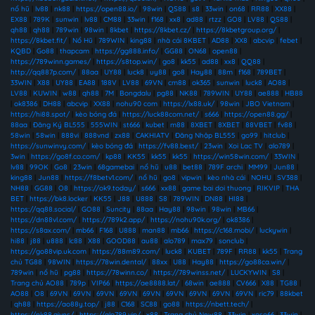
nổ hũ
|
lv88
|
nk88
|
https://open88.io/
|
98win
|
QS88
|
s8
|
33win
|
on68
|
RR88
|
XX88
|
EX88
|
789K
|
sunwin
|
lv88
|
CM88
|
33win
|
f168
|
xx8
|
ad88
|
rtzz
|
GO8
|
LV88
|
QS88
|
qh88
|
qh88
|
789win
|
98win
|
8kbet
|
https://8kbet.cz/
|
https://8kbetgroup.org/
|
https://8kbet.fit/
|
Nổ Hũ
|
789WIN
|
king88
|
nhà cái 8KBET
|
AD88
|
XX8
|
abcvip
|
febet
|
KQBD
|
Go88
|
thapcam
|
https://gg888.info/
|
GG88
|
ON68
|
open88
|
https://789winn.games/
|
https://s8top.win/
|
go8
|
kk55
|
ad88
|
xx8
|
QQ88
|
http://qq887p.com/
|
88aa
|
UY88
|
luck8
|
uy88
|
go8
|
Hay88
|
88m
|
f168
|
789BET
|
33WIN
|
X88
|
UY88
|
EA88
|
188V
|
LV88
|
69VN
|
cm88
|
ok365
|
sunwin
|
luck8
|
AO88
|
LV88
|
KUWIN
|
w88
|
qh88
|
7M
|
Bongdalu
|
pg88
|
NK88
|
789WIN
|
UY88
|
ae888
|
HB88
|
ok8386
|
DH88
|
abcvip
|
XX88
|
nohu90 com
|
https://lx88.uk/
|
98win
|
JBO Vietnam
|
https://hi88.spot/
|
kèo bóng đá
|
https://luck88com.net/
|
s666
|
https://open88.gg/
|
88aa
|
Đăng Ký BL555
|
555WIN
|
st666
|
kubet
|
m88
|
8XBET
|
8XBET
|
88VBET
|
fv88
|
58win
|
58win
|
888vi
|
888vnd
|
zx88
|
CAKHIATV
|
Đăng Nhập BL555
|
go99
|
hitclub
|
https://sunwinvy.com/
|
kèo bóng đá
|
https://fv88.best/
|
23win
|
Xoi Lac TV
|
alo789
|
3win
|
https://go8f.co.com/
|
kp88
|
KK55
|
kk55
|
kk55
|
https://win58win.com/
|
33WIN
|
lv88
|
99OK
|
Go8
|
23win
|
68gamebai
|
nổ hũ
|
u88
|
bet88
|
789F archi
|
MM99
|
Jun88
|
king88
|
Jun88
|
https://f8betv1.com/
|
nổ hũ
|
go8
|
vipwin
|
kèo nhà cái
|
NOHU
|
SV388
|
NH88
|
GG88
|
O8
|
https://ok9.today/
|
s666
|
xx88
|
game bai doi thuong
|
RIKVIP
|
THA
BET
|
https://bk8.locker
|
KK55
|
J88
|
U888
|
S8
|
789WIN
|
DN88
|
HI88
|
https://qq88.social/
|
GO88
|
Suncity
|
88aa
|
Hay88
|
98win
|
98win
|
MB66
|
https://dn88vl.com/
|
https://789k2.app/
|
https://nohu90k.org/
|
ok8386
|
https://s8ax.com/
|
mb66
|
F168
|
U888
|
man88
|
mb66
|
https://c168.mobi/
|
luckywin
|
hi88
|
j88
|
u888
|
lc88
|
X88
|
GOOD88
|
au88
|
alo789
|
max79
|
sonclub
|
https://go88vip.uk.com
|
https://88m89.com/
|
luck8
|
KUBET
|
789F
|
RR88
|
kk55
|
Trang
chủ TG88
|
98WIN
|
https://78win.dental/
|
88xx
|
U88
|
Hay88
|
https://go88ca.win/
|
789win
|
nổ hũ
|
pg88
|
https://78winn.co/
|
https://789winss.net/
|
LUCKYWIN
|
S8
|
Trang chủ AO88
|
789p
|
VIP66
|
https://ae8888.lat/
|
68win
|
ae888
|
CV666
|
X88
|
TG88
|
AO88
|
O8
|
69VN
|
69VN
|
69VN
|
69VN
|
69VN
|
69VN
|
69VN
|
69VN
|
69VN
|
ric79
|
88kbet
|
qh88
|
https://ao88y.top/
|
j88
|
C168
|
SC88
|
go88
|
https://nbett.tech/
|
https://nk88.gives/
|
https://alo789.vip/
|
x88
|
Trang chủ New88
|
33win
|
xoso66
|
33win
|