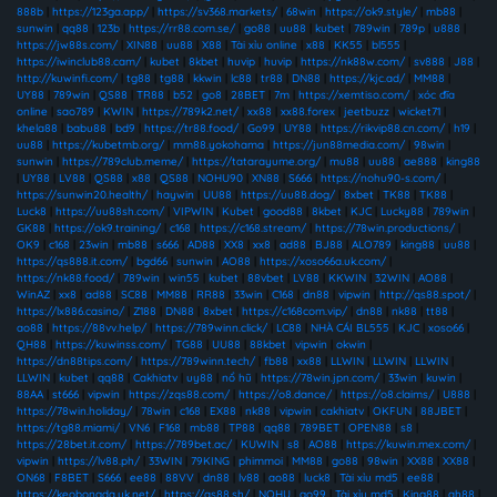
888b
|
https://123ga.app/
|
https://sv368.markets/
|
68win
|
https://ok9.style/
|
mb88
|
sunwin
|
qq88
|
123b
|
https://rr88.com.se/
|
go88
|
uu88
|
kubet
|
789win
|
789p
|
u888
|
https://jw88s.com/
|
XIN88
|
uu88
|
X88
|
Tài xỉu online
|
x88
|
KK55
|
bl555
|
https://iwinclub88.cam/
|
kubet
|
8kbet
|
huvip
|
huvip
|
https://nk88w.com/
|
sv888
|
J88
|
http://kuwinfi.com/
|
tg88
|
tg88
|
kkwin
|
lc88
|
tr88
|
DN88
|
https://kjc.ad/
|
MM88
|
UY88
|
789win
|
QS88
|
TR88
|
b52
|
go8
|
28BET
|
7m
|
https://xemtiso.com/
|
xóc đĩa
online
|
sao789
|
KWIN
|
https://789k2.net/
|
xx88
|
xx88.forex
|
jeetbuzz
|
wicket71
|
khela88
|
babu88
|
bd9
|
https://tr88.food/
|
Go99
|
UY88
|
https://rikvip88.cn.com/
|
h19
|
uu88
|
https://kubetmb.org/
|
mm88.yokohama
|
https://jun88media.com/
|
98win
|
sunwin
|
https://789club.meme/
|
https://tatarayume.org/
|
mu88
|
uu88
|
ae888
|
king88
|
UY88
|
LV88
|
QS88
|
x88
|
QS88
|
NOHU90
|
XN88
|
S666
|
https://nohu90-s.com/
|
https://sunwin20.health/
|
haywin
|
UU88
|
https://uu88.dog/
|
8xbet
|
TK88
|
TK88
|
Luck8
|
https://uu88sh.com/
|
VIPWIN
|
Kubet
|
good88
|
8kbet
|
KJC
|
Lucky88
|
789win
|
GK88
|
https://ok9.training/
|
c168
|
https://c168.stream/
|
https://78win.productions/
|
OK9
|
c168
|
23win
|
mb88
|
s666
|
AD88
|
XX8
|
xx8
|
ad88
|
BJ88
|
ALO789
|
king88
|
uu88
|
https://qs888.it.com/
|
bgd66
|
sunwin
|
AO88
|
https://xoso66a.uk.com/
|
https://nk88.food/
|
789win
|
win55
|
kubet
|
88vbet
|
LV88
|
KKWIN
|
32WIN
|
AO88
|
WinAZ
|
xx8
|
ad88
|
SC88
|
MM88
|
RR88
|
33win
|
C168
|
dn88
|
vipwin
|
http://qs88.spot/
|
https://lx886.casino/
|
Z188
|
DN88
|
8xbet
|
https://c168com.vip/
|
dn88
|
nk88
|
tt88
|
ao88
|
https://88vv.help/
|
https://789winn.click/
|
LC88
|
NHÀ CÁI BL555
|
KJC
|
xoso66
|
QH88
|
https://kuwinss.com/
|
TG88
|
UU88
|
88kbet
|
vipwin
|
okwin
|
https://dn88tips.com/
|
https://789winn.tech/
|
fb88
|
xx88
|
LLWIN
|
LLWIN
|
LLWIN
|
LLWIN
|
kubet
|
qq88
|
Cakhiatv
|
uy88
|
nổ hũ
|
https://78win.jpn.com/
|
33win
|
kuwin
|
88AA
|
st666
|
vipwin
|
https://zqs88.com/
|
https://o8.dance/
|
https://o8.claims/
|
U888
|
https://78win.holiday/
|
78win
|
c168
|
EX88
|
nk88
|
vipwin
|
cakhiatv
|
OKFUN
|
88JBET
|
https://tg88.miami/
|
VN6
|
F168
|
mb88
|
TP88
|
qq88
|
789BET
|
OPEN88
|
s8
|
https://28bet.it.com/
|
https://789bet.ac/
|
KUWIN
|
s8
|
AO88
|
https://kuwin.mex.com/
|
vipwin
|
https://lv88.ph/
|
33WIN
|
79KING
|
phimmoi
|
MM88
|
go88
|
98win
|
XX88
|
XX88
|
ON68
|
F8BET
|
S666
|
ee88
|
88VV
|
dn88
|
lv88
|
ao88
|
luck8
|
Tài xỉu md5
|
ee88
|
https://keobongda.uk.net/
|
https://qs88.sh/
|
NOHU
|
go99
|
Tài xỉu md5
|
King88
|
qh88
|