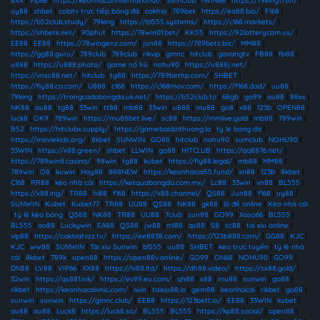
8XX
|
Vip66
|
https://keonhacai.international/
|
SumClub
|
IWIN68
|
https://79king1.fun/
|
uy88
|
shbet
|
colatv trực tiếp bóng đá
|
cakhia
|
789bet
|
https://ea88.bio/
|
F168
|
https://b52club.study/
|
79king
|
https://bl555.systems/
|
https://c168.markets/
|
https://shbetk.net/
|
90phut
|
https://78win01.bet/
|
KK55
|
https://92lotterycom.us/
|
EE88
|
EE88
|
https://78wingenz.com/
|
jun88
|
https://789bets.biz/
|
MM88
|
https://gg88.guru/
|
789club
|
789club
|
rikvip
|
gmnc
|
hitclub
|
gavangtv
|
FB88
|
fb88
|
u888
|
https://u888.photo/
|
game nổ hũ
|
nohu90
|
https://u888j.net/
|
https://vnsc88.net/
|
hitclub
|
tg88
|
https://789bethp.com/
|
SHBET
|
https://fly88.co.com/
|
U888
|
c168
|
https://c168mov.com/
|
https://f168.dad/
|
uu88
|
79king
|
https://trangcadobongda.uk.net/
|
https://b52club.to
|
68gb
|
go99
|
au88
|
88xx
|
NK88
|
au88
|
tg88
|
33win
|
tt88
|
mb88
|
33win
|
u888
|
mu88
|
go8
|
x88
|
123b
|
OPEN88
|
luck8
|
OK9
|
789win
|
https://mu88bet.live/
|
sc88
|
https://mmlive.gold
|
mb88
|
789win
|
B52
|
https://hitclubx.supply/
|
https://gamebaidoithuong.la
|
ty le bong da
|
https://moviekids.org/
|
8kbet
|
SUNWIN
|
GO88
|
hitclub
|
nohu90
|
sumclub
|
NOHU90
|
33WIN
|
https://x88.green/
|
shbet
|
LLWIN
|
go88
|
HITCLUB
|
https://qq8876.net/
|
https://789win8.casino/
|
98win
|
tg88
|
kubet
|
https://fly88.legal/
|
mb88
|
MM88
|
789win
|
O8
|
kuwin
|
Hay88
|
888NEW
|
https://keonhacai55.fund/
|
xn88
|
123b
|
8kbet
|
C168
|
RR88
|
kèo nhà cái
|
https://ketquabongda.com.mx/
|
Lc88
|
33win
|
vn88
|
BL555
|
https://x88.ing/
|
TR88
|
hi88
|
f168
|
https://x88.channel/
|
QS88
|
Jun88
|
f168
|
uy88
|
SUNWIN
|
Kubet
|
Kubet77
|
TR88
|
UU88
|
QS88
|
NK88
|
gk88
|
lô đề online
|
Kèo nhà cái
|
tỷ lệ kèo bóng
|
QS88
|
NK88
|
TR88
|
UU88
|
7club
|
sun88
|
GO99
|
Xoso66
|
BL555
|
BL555
|
ao88
|
Luckywin
|
EA88
|
QS88
|
jw88
|
ml88
|
qs88
|
S8
|
sc88
|
tai xiu online
|
vip88
|
https://cakhiatvzz.tv/
|
https://ee8838.com/
|
https://123b888.com/
|
GG88
|
KJC
|
KJC
|
ww88
|
SUNWIN
|
Tài xỉu Sunwin
|
bl555
|
uu88
|
SHBET
|
kèo trực tuyến
|
tỷ lệ nhà
cái
|
8kbet
|
789k
|
open88
|
https://open88v.online/
|
GO99
|
ON68
|
NOHU90
|
GO99
|
DN88
|
LV88
|
VIP66
|
XX88
|
https://lv88.ltd/
|
https://dh88.video/
|
https://sx88.gold/
|
32win
|
https://qs881.ink/
|
https://ev99.eu.com/
|
qh88
|
x88
|
mu88
|
sunwin
|
go88
|
rikbet
|
https://keonhacaivnic.com/
|
iwin
|
taixiu88.io
|
gem88
|
keonhacai
|
rikbet
|
go88
|
sunwin
|
sunwin
|
https://gmnc.club/
|
EE88
|
https://123bett.io/
|
EE88
|
33WIN
|
kubet
|
au88
|
au88
|
Luck8
|
https://luck8.so/
|
BL555
|
BL555
|
https://kp88.social/
|
open88
|