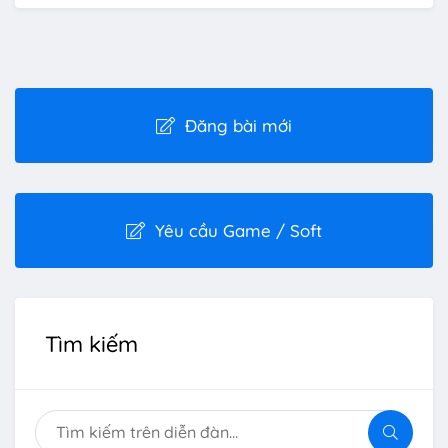
Đăng bài mới
Yêu cầu Game / Soft
Tìm kiếm