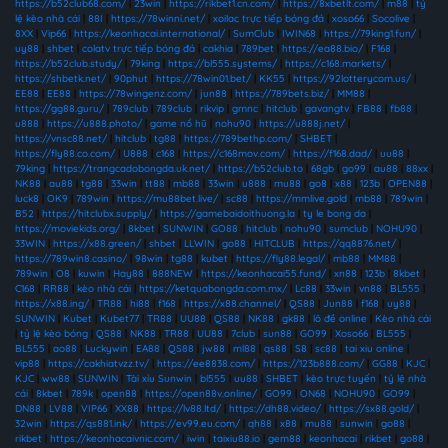
https://b52club68.com/
|
23win
|
https://rikbet1.cn.com/
|
https://8xbetlt.com/
|
m88
|
tỷ
lệ kèo nhà cái
|
88I
|
https://78winni.net/
|
xoilac trực tiếp bóng đá
|
xoso66
|
Socolive
|
8XX
|
Vip66
|
https://keonhacai.international/
|
SumClub
|
IWIN68
|
https://79king1.fun/
|
uy88
|
shbet
|
colatv trực tiếp bóng đá
|
cakhia
|
789bet
|
https://ea88.bio/
|
F168
|
https://b52club.study/
|
79king
|
https://bl555.systems/
|
https://c168.markets/
|
https://shbetk.net/
|
90phut
|
https://78win01.bet/
|
KK55
|
https://92lotterycom.us/
|
EE88
|
EE88
|
https://78wingenz.com/
|
jun88
|
https://789bets.biz/
|
MM88
|
https://gg88.guru/
|
789club
|
789club
|
rikvip
|
gmnc
|
hitclub
|
gavangtv
|
FB88
|
fb88
|
u888
|
https://u888.photo/
|
game nổ hũ
|
nohu90
|
https://u888j.net/
|
https://vnsc88.net/
|
hitclub
|
tg88
|
https://789bethp.com/
|
SHBET
|
https://fly88.co.com/
|
U888
|
c168
|
https://c168mov.com/
|
https://f168.dad/
|
uu88
|
79king
|
https://trangcadobongda.uk.net/
|
https://b52club.to
|
68gb
|
go99
|
au88
|
88xx
|
NK88
|
au88
|
tg88
|
33win
|
tt88
|
mb88
|
33win
|
u888
|
mu88
|
go8
|
x88
|
123b
|
OPEN88
|
luck8
|
OK9
|
789win
|
https://mu88bet.live/
|
sc88
|
https://mmlive.gold
|
mb88
|
789win
|
B52
|
https://hitclubx.supply/
|
https://gamebaidoithuong.la
|
ty le bong da
|
https://moviekids.org/
|
8kbet
|
SUNWIN
|
GO88
|
hitclub
|
nohu90
|
sumclub
|
NOHU90
|
33WIN
|
https://x88.green/
|
shbet
|
LLWIN
|
go88
|
HITCLUB
|
https://qq8876.net/
|
https://789win8.casino/
|
98win
|
tg88
|
kubet
|
https://fly88.legal/
|
mb88
|
MM88
|
789win
|
O8
|
kuwin
|
Hay88
|
888NEW
|
https://keonhacai55.fund/
|
xn88
|
123b
|
8kbet
|
C168
|
RR88
|
kèo nhà cái
|
https://ketquabongda.com.mx/
|
Lc88
|
33win
|
vn88
|
BL555
|
https://x88.ing/
|
TR88
|
hi88
|
f168
|
https://x88.channel/
|
QS88
|
Jun88
|
f168
|
uy88
|
SUNWIN
|
Kubet
|
Kubet77
|
TR88
|
UU88
|
QS88
|
NK88
|
gk88
|
lô đề online
|
Kèo nhà cái
|
tỷ lệ kèo bóng
|
QS88
|
NK88
|
TR88
|
UU88
|
7club
|
sun88
|
GO99
|
Xoso66
|
BL555
|
BL555
|
ao88
|
Luckywin
|
EA88
|
QS88
|
jw88
|
ml88
|
qs88
|
S8
|
sc88
|
tai xiu online
|
vip88
|
https://cakhiatvzz.tv/
|
https://ee8838.com/
|
https://123b888.com/
|
GG88
|
KJC
|
KJC
|
ww88
|
SUNWIN
|
Tài xỉu Sunwin
|
bl555
|
uu88
|
SHBET
|
kèo trực tuyến
|
tỷ lệ nhà
cái
|
8kbet
|
789k
|
open88
|
https://open88v.online/
|
GO99
|
ON68
|
NOHU90
|
GO99
|
DN88
|
LV88
|
VIP66
|
XX88
|
https://lv88.ltd/
|
https://dh88.video/
|
https://sx88.gold/
|
32win
|
https://qs881.ink/
|
https://ev99.eu.com/
|
qh88
|
x88
|
mu88
|
sunwin
|
go88
|
rikbet
|
https://keonhacaivnic.com/
|
iwin
|
taixiu88.io
|
gem88
|
keonhacai
|
rikbet
|
go88
|