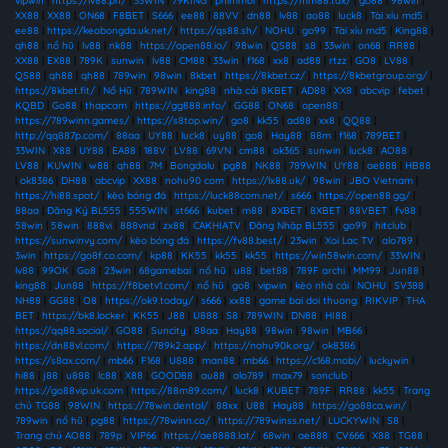
vipwin
|
https://lv88.ph/
|
33WIN
|
79KING
|
phimmoi
|
https://mm88.tax/
|
go88
|
98win
|
XX88
|
XX88
|
ON68
|
F8BET
|
S666
|
ee88
|
88VV
|
dn88
|
lv88
|
ao88
|
luck8
|
Tài xỉu md5
|
ee88
|
https://keobongda.uk.net/
|
https://qs88.sh/
|
NOHU
|
go99
|
Tài xỉu md5
|
King88
|
qh88
|
nổ hũ
|
lv88
|
nk88
|
https://open88.io/
|
98win
|
QS88
|
s8
|
33win
|
on68
|
RR88
|
XX88
|
EX88
|
789K
|
sunwin
|
lv88
|
CM88
|
33win
|
f168
|
xx8
|
ad88
|
rtzz
|
GO8
|
LV88
|
QS88
|
qh88
|
qh88
|
789win
|
98win
|
8kbet
|
https://8kbet.cz/
|
https://8kbetgroup.org/
|
https://8kbet.fit/
|
Nổ Hũ
|
789WIN
|
king88
|
nhà cái 8KBET
|
AD88
|
XX8
|
abcvip
|
febet
|
KQBD
|
Go88
|
thapcam
|
https://gg888.info/
|
GG88
|
ON68
|
open88
|
https://789winn.games/
|
https://s8top.win/
|
go8
|
kk55
|
ad88
|
xx8
|
QQ88
|
http://qq887p.com/
|
88aa
|
UY88
|
luck8
|
uy88
|
go8
|
Hay88
|
88m
|
f168
|
789BET
|
33WIN
|
X88
|
UY88
|
EA88
|
188V
|
LV88
|
69VN
|
cm88
|
ok365
|
sunwin
|
luck8
|
AO88
|
LV88
|
KUWIN
|
w88
|
qh88
|
7M
|
Bongdalu
|
pg88
|
NK88
|
789WIN
|
UY88
|
ae888
|
HB88
|
ok8386
|
DH88
|
abcvip
|
XX88
|
nohu90 com
|
https://lx88.uk/
|
98win
|
JBO Vietnam
|
https://hi88.spot/
|
kèo bóng đá
|
https://luck88com.net/
|
s666
|
https://open88.gg/
|
88aa
|
Đăng Ký BL555
|
555WIN
|
st666
|
kubet
|
m88
|
8XBET
|
8XBET
|
88VBET
|
fv88
|
58win
|
58win
|
888vi
|
888vnd
|
zx88
|
CAKHIATV
|
Đăng Nhập BL555
|
go99
|
hitclub
|
https://sunwinvy.com/
|
kèo bóng đá
|
https://fv88.best/
|
23win
|
Xoi Lac TV
|
alo789
|
3win
|
https://go8f.co.com/
|
kp88
|
KK55
|
kk55
|
kk55
|
https://win58win.com/
|
33WIN
|
lv88
|
99OK
|
Go8
|
23win
|
68gamebai
|
nổ hũ
|
u88
|
bet88
|
789F archi
|
MM99
|
Jun88
|
king88
|
Jun88
|
https://f8betv1.com/
|
nổ hũ
|
go8
|
vipwin
|
kèo nhà cái
|
NOHU
|
SV388
|
NH88
|
GG88
|
O8
|
https://ok9.today/
|
s666
|
xx88
|
game bai doi thuong
|
RIKVIP
|
THA
BET
|
https://bk8.locker
|
KK55
|
J88
|
U888
|
S8
|
789WIN
|
DN88
|
HI88
|
https://qq88.social/
|
GO88
|
Suncity
|
88aa
|
Hay88
|
98win
|
98win
|
MB66
|
https://dn88vl.com/
|
https://789k2.app/
|
https://nohu90k.org/
|
ok8386
|
https://s8ax.com/
|
mb66
|
F168
|
U888
|
man88
|
mb66
|
https://c168.mobi/
|
luckywin
|
hi88
|
j88
|
u888
|
lc88
|
X88
|
GOOD88
|
au88
|
alo789
|
max79
|
sonclub
|
https://go88vip.uk.com
|
https://88m89.com/
|
luck8
|
KUBET
|
789F
|
RR88
|
kk55
|
Trang
chủ TG88
|
98WIN
|
https://78win.dental/
|
88xx
|
U88
|
Hay88
|
https://go88ca.win/
|
789win
|
nổ hũ
|
pg88
|
https://78winn.co/
|
https://789winss.net/
|
LUCKYWIN
|
S8
|
Trang chủ AO88
|
789p
|
VIP66
|
https://ae8888.lat/
|
68win
|
ae888
|
CV666
|
X88
|
TG88
|