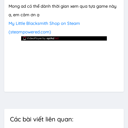
Mong ad có thể dành thời gian xem qua tựa game này
ạ, em cảm ơn ạ
My Little Blacksmith Shop on Steam
(steampowered.com)
Các bài viết liên quan: