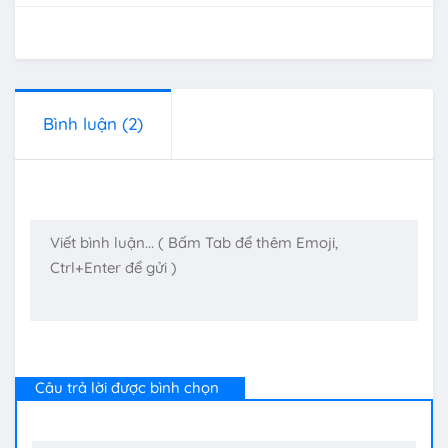
Bình luận
(2)
Câu trả lời được bình chọn