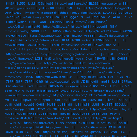
|
KK55
|
BL555
|
luck8
|
123b
|
ko66
|
https://hay88.org.uk/
|
BL555
|
luongsontv
|
qh88
|
789win
|
go99
|
mu88
|
bj88
|
uu88
|
DN88
|
CM88
|
bj88
|
https://xoilactv.llc/
|
luongsontv
|
OK9
|
8XBET
|
https://79king.capital/
|
shbet
|
Fun88 Thai
|
XOSO66
|
LUCKY88
|
S8
|
U888
|
dn88
|
s8
|
ae888
|
bong da 365
|
J88
|
tt88
|
QQ88
|
Sunwin
|
O8
|
O8
|
s8
|
AU88
|
s8
|
s8
|
Hubet
|
Win55
|
MM88
|
XN88
|
Cakhiatv
|
HM88
|
https://u8888.house/
|
https://e68win.net
|
ev99
|
https://c168.buzz/
|
https://fly88.in/
|
open88
|
188V
|
https://S8.today
|
NK88
|
BL555
|
KK55
|
88aa
|
Sunwin
|
https://b52club14.com/
|
KUWIN
|
NOHU
|
789win
|
https://gavangtvv.cc/
|
C168
|
hitclub
|
Ae888
|
https://8xbet1.co.com/
|
https://8xbet8x.it.com/
|
98win
|
68win
|
88AA
|
AO88
|
GO99
|
LLWIN
|
GG88
|
F8BET
|
555win
|
mb88
|
AO88
|
KING88
|
LX88
|
https://8kbet.com.ph/
|
33win
|
nohu90
|
https://twin68.gr.com/
|
SV368
|
https://8kbet.cafe/
|
8kbet
|
https://shbet-okvip.uk.com/
|
https://on68info.com/
|
77ag
|
https://gavangtv.global/
|
xoso66
|
QS88
|
U88
|
789win
|
https://mitomtv.cx/
|
LC88
|
lô đề online
|
xoso66
|
kèo nhà cái
|
789WIN
|
rs88
|
QH888
|
http://go99me.com/
|
8xx
|
https://58win1.info/
|
tv88
|
https://socolive.ai/
|
https://keonhacai555.us.com/
|
https://keonhacai55.ws/
|
http://hitclub1.ac/
|
https://iwinclub8.com/
|
https://gem88.in.net/
|
mb88
|
uu88
|
https://uu88.date/
|
https://new88.land/
|
https://new882.info/
|
UY88
|
77ag
|
ok365
|
G666
|
c168
|
789k
|
789F
|
789F
|
789F
|
789F
|
nổ hũ
|
https://kqbd.gg/
|
go88
|
AD88
|
au88
|
mu88
|
luck8
|
999bet
|
kèo nhà cái 5
|
red88
|
vic88
|
OKWINTV
|
luckywin
|
RIKVIP
|
B52
|
123B
|
LUCK8
|
st666
|
go88
|
78WIN
|
kubet
|
8kbet
|
ga6789
|
DN88
|
FLY88
|
98WIN
|
https://qs88.health/
|
Sunwin
|
https://new88.energy/
|
https://viscard.de.com/
|
https://ea88.us.org/
|
33win
|
tt88
|
EX88
|
vipwin
|
tr88
|
qs88
|
UY88
|
U88
|
8kbet
|
88I
|
88AA
|
uu88
|
bet88
|
s8
|
s8
|
ao88
|
qh88
|
xoso66
|
QH88
|
MU88
|
uy88
|
x88
|
lv88
|
lc88
|
UU88
|
HUBET
|
B52club
|
xoso66vn.app
|
UY88
|
MM99
|
ok8386
|
https://vsbetz.net/
|
https://vsbet365.io/
|
Hay88
|
Hay88
|
Hay88
|
NK88
|
uy88
|
Ae888
|
new88
|
33ag
|
UY88
|
UY88
|
U88
|
98WIN
|
https://luck8.style/
|
https://13win.studio/
|
https://789p.biz/
|
https://98win.toys/
|
VIPWIN
|
S8
|
https://siu88.co.com
|
88NN
|
thabet
|
tk88
|
uu88
|
kubet
|
mu88
|
gg88
|
https://go8.ae.org/
|
Nổ Hũ
|
https://nohu.best/
|
https://go99.com.se/
|
TT88
|
68win
|
kuwin
|
TG88
|
LX88
|
lv88
|
https://luck8.esq/
|
https://luck8.games/
|
O8
|
VN88
|
EX88
|
https://sunwin20.info/
|
32win
|
Luck8
|
ee88
|
uu88
|
NOHU90
|
https://red88.de.com
|