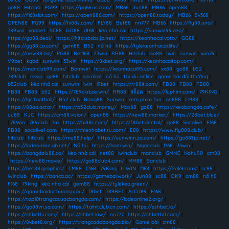
go88
|
Hitclub
|
PG99
|
https://pg66.us.com/
|
MB66
|
Jun88
|
MB66
|
open88
|
https://f168slot.com/
|
https://open886.com/
|
https://open88.today/
|
MB66
|
Sv368
|
OPEN88
|
PG99
|
https://hi88s.com/
|
FLY88
|
Bet88
|
nn777
|
MB66
|
https://fly88.uno/
|
789win
|
vaobet
|
SC88
|
GO88
|
dt68
|
kèo nhà cái
|
https://sunwin99.ceo/
|
https://go88.deal/
|
https://hitclubsbs.jp.net/
|
https://keonhacai.voto/
|
GG88
|
https://gg88.co.com/
|
gem88
|
B52
|
nổ hũ
|
https://tylekeonhacai.life/
|
https://new88.biz/
|
PG88
|
Bet168
|
23win
|
RR88
|
Hitclub
|
Go88
|
Iwin
|
sunwin
|
win79
|
V9bet
|
kqbd
|
sunwin
|
33win
|
https://8kbet.org/
|
https://keonhacaitop.com/
|
https://manclub99.com/
|
Bomwin
|
https://keonhacai95.com/
|
xx88
|
go88
|
b52
|
789club
|
rikvip
|
go88
|
hitclub
|
socolive
|
nổ hũ
|
tài xỉu online
|
game bài đổi thưởng
|
b52club
|
kèo nhà cái
|
sunwin
|
iwin
|
i9bet
|
https://rr88it.com/
|
FB88
|
FB88
|
FB88
|
FB88
|
FB88
|
b52
|
https://789clubze.win/
|
RR88
|
สล็อต
|
https://luphim.com/
|
79KING
|
https://kjc.football/
|
B52 club
|
Bong88
|
Sunwin
|
xem phim fun
|
ae888
|
CM88
|
https://88aa.actor/
|
https://b52club.money/
|
Max88
|
go88
|
https://keobongda.cafe/
|
uu88
|
KJC
|
https://cm88.vision/
|
open88
|
https://new88.market/
|
https://28bet.blue/
|
78Win
|
789club
|
7m
|
https://hi88c.com/
|
https://f8bet.dental/
|
go88
|
Socolive
|
F168
|
FB88
|
socolive1 com
|
https://thienhabet.ru.com/
|
E88
|
https://www.fly888.club/
|
hitclub
|
hitclub
|
https://mu88.help/
|
https://sunwinn.za.com/
|
https://go881.jp.net/
|
https://lodeonline.gb.net/
|
Nổ hũ
|
https://bom.win/
|
Ngonclub
|
f168
|
33win
|
https://bongdalu88.co/
|
kèo nhà cái
|
net88
|
iwinclub
|
manclub
|
GMNC
|
Nohu90
|
cm88
|
https://new88.movie/
|
https://go88club4.com/
|
MM88
|
Sanclub
|
https://bet88.graphics/
|
CM88
|
C168
|
79King
|
LLWIN
|
f168
|
https://2ok9.com/
|
sc88
|
iwinclub
|
https://banca.ac/
|
https://gamebai.work/
|
Jun88
|
sc88
|
OK9
|
cm88
|
nổ hũ
|
F168
|
79king
|
kèo nhà cái
|
gem88
|
https://tylekeo.green/
|
https://gamebaidoithuong.you/
|
f8bet
|
789BET
|
ALO789
|
F168
|
https://top10trangcacuocbongda.com/
|
https://lodeonline2.org/
|
https://go88vn.sa.com/
|
https://taihitclub.cn.com/
|
https://sshbet.io/
|
https://shbethi.com/
|
https://shbet.law/
|
nn777
|
https://shbetb0.com/
|
https://8kbet8.org/
|
https://trangcadobongda.bio/
|
Game bài
|
cm88
|