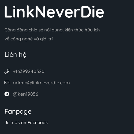
Cộng đồng chia sẻ nội dung, kiến thức hữu ích
về công nghệ và giải trí.
Liên hệ
+16399240320
admin@linkneverdie.com
@ken19856
Fanpage
Join Us on Facebook