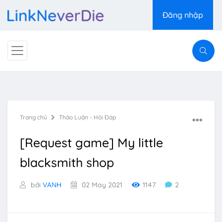
Đăng nhập
Trang chủ
Thảo Luận - Hỏi Đáp
[Request game] My little
blacksmith shop
bởi
VANH
02 May 2021
1147
2