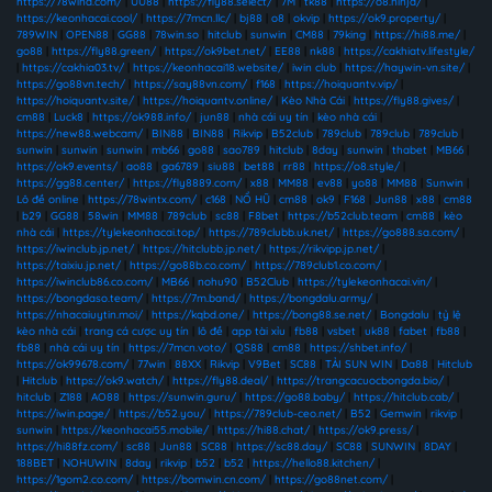
https://78wind.com/
|
UU88
|
https://fly88.select/
|
7M
|
tk88
|
https://o8.ninja/
|
https://keonhacai.cool/
|
https://7mcn.llc/
|
bj88
|
o8
|
okvip
|
https://ok9.property/
|
789WIN
|
OPEN88
|
GG88
|
78win.so
|
hitclub
|
sunwin
|
CM88
|
79king
|
https://hi88.me/
|
go88
|
https://fly88.green/
|
https://ok9bet.net/
|
EE88
|
nk88
|
https://cakhiatv.lifestyle/
|
https://cakhia03.tv/
|
https://keonhacai18.website/
|
iwin club
|
https://haywin-vn.site/
|
https://go88vn.tech/
|
https://say88vn.com/
|
f168
|
https://hoiquantv.vip/
|
https://hoiquantv.site/
|
https://hoiquantv.online/
|
Kèo Nhà Cái
|
https://fly88.gives/
|
cm88
|
Luck8
|
https://ok988.info/
|
jun88
|
nhà cái uy tín
|
kèo nhà cái
|
https://new88.webcam/
|
BIN88
|
BIN88
|
Rikvip
|
B52club
|
789club
|
789club
|
789club
|
sunwin
|
sunwin
|
sunwin
|
mb66
|
go88
|
sao789
|
hitclub
|
8day
|
sunwin
|
thabet
|
MB66
|
https://ok9.events/
|
ao88
|
ga6789
|
siu88
|
bet88
|
rr88
|
https://o8.style/
|
https://gg88.center/
|
https://fly8889.com/
|
x88
|
MM88
|
ev88
|
yo88
|
MM88
|
Sunwin
|
Lô đề online
|
https://78wintx.com/
|
c168
|
NỔ HŨ
|
cm88
|
ok9
|
F168
|
Jun88
|
x88
|
cm88
|
b29
|
GG88
|
58win
|
MM88
|
789club
|
sc88
|
F8bet
|
https://b52club.team
|
cm88
|
kèo
nhà cái
|
https://tylekeonhacai.top/
|
https://789clubb.uk.net/
|
https://go888.sa.com/
|
https://iwinclub.jp.net/
|
https://hitclubb.jp.net/
|
https://rikvipp.jp.net/
|
https://taixiu.jp.net/
|
https://go88b.co.com/
|
https://789club1.co.com/
|
https://iwinclub86.co.com/
|
MB66
|
nohu90
|
B52Club
|
https://tylekeonhacai.vin/
|
https://bongdaso.team/
|
https://7m.band/
|
https://bongdalu.army/
|
https://nhacaiuytin.moi/
|
https://kqbd.one/
|
https://bong88.se.net/
|
Bongdalu
|
tỷ lệ
kèo nhà cái
|
trang cá cược uy tín
|
lô đề
|
app tài xỉu
|
fb88
|
vsbet
|
uk88
|
fabet
|
fb88
|
fb88
|
nhà cái uy tín
|
https://7mcn.voto/
|
QS88
|
cm88
|
https://shbet.info/
|
https://ok99678.com/
|
77win
|
88XX
|
Rikvip
|
V9Bet
|
SC88
|
TẢI SUN WIN
|
Da88
|
Hitclub
|
Hitclub
|
https://ok9.watch/
|
https://fly88.deal/
|
https://trangcacuocbongda.bio/
|
hitclub
|
Z188
|
AO88
|
https://sunwin.guru/
|
https://go88.baby/
|
https://hitclub.cab/
|
https://iwin.page/
|
https://b52.you/
|
https://789club-ceo.net/
|
B52
|
Gemwin
|
rikvip
|
sunwin
|
https://keonhacai55.mobile/
|
https://hi88.chat/
|
https://ok9.press/
|
https://hi88fz.com/
|
sc88
|
Jun88
|
SC88
|
https://sc88.day/
|
SC88
|
SUNWIN
|
8DAY
|
188BET
|
NOHUWIN
|
8day
|
rikvip
|
b52
|
b52
|
https://hello88.kitchen/
|
https://1gom2.co.com/
|
https://bomwin.cn.com/
|
https://go88net.com/
|