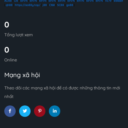
AO88
|
O8
|
69VN
|
69VN
|
69VN
|
69VN
|
69VN
|
69VN
|
69VN
|
69VN
|
69VN
|
ric79
|
88kbet
|
qh88
|
https://ao88y.top/
|
j88
|
C168
|
SC88
|
go88
|
0
Tổng lượt xem
0
Online
Mạng xã hội
Theo dõi các mạng xã hội để có được những thông tin mới
nhất