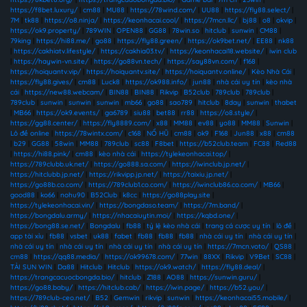
https://f8bet.luxury/
|
cm88
|
MU88
|
https://78wind.com/
|
UU88
|
https://fly88.select/
|
7M
|
tk88
|
https://o8.ninja/
|
https://keonhacai.cool/
|
https://7mcn.llc/
|
bj88
|
o8
|
okvip
|
https://ok9.property/
|
789WIN
|
OPEN88
|
GG88
|
78win.so
|
hitclub
|
sunwin
|
CM88
|
79king
|
https://hi88.me/
|
go88
|
https://fly88.green/
|
https://ok9bet.net/
|
EE88
|
nk88
|
https://cakhiatv.lifestyle/
|
https://cakhia03.tv/
|
https://keonhacai18.website/
|
iwin club
|
https://haywin-vn.site/
|
https://go88vn.tech/
|
https://say88vn.com/
|
f168
|
https://hoiquantv.vip/
|
https://hoiquantv.site/
|
https://hoiquantv.online/
|
Kèo Nhà Cái
|
https://fly88.gives/
|
cm88
|
Luck8
|
https://ok988.info/
|
jun88
|
nhà cái uy tín
|
kèo nhà
cái
|
https://new88.webcam/
|
BIN88
|
BIN88
|
Rikvip
|
B52club
|
789club
|
789club
|
789club
|
sunwin
|
sunwin
|
sunwin
|
mb66
|
go88
|
sao789
|
hitclub
|
8day
|
sunwin
|
thabet
|
MB66
|
https://ok9.events/
|
ga6789
|
siu88
|
bet88
|
rr88
|
https://o8.style/
|
https://gg88.center/
|
https://fly8889.com/
|
x88
|
MM88
|
ev88
|
yo88
|
MM88
|
Sunwin
|
Lô đề online
|
https://78wintx.com/
|
c168
|
NỔ HŨ
|
cm88
|
ok9
|
F168
|
Jun88
|
x88
|
cm88
|
b29
|
GG88
|
58win
|
MM88
|
789club
|
sc88
|
F8bet
|
https://b52club.team
|
FC88
|
Red88
|
https://hi88.pink/
|
cm88
|
kèo nhà cái
|
https://tylekeonhacai.top/
|
https://789clubb.uk.net/
|
https://go888.sa.com/
|
https://iwinclub.jp.net/
|
https://hitclubb.jp.net/
|
https://rikvipp.jp.net/
|
https://taixiu.jp.net/
|
https://go88b.co.com/
|
https://789club1.co.com/
|
https://iwinclub86.co.com/
|
MB66
|
good88
|
ko66
|
nohu90
|
B52Club
|
k8cc
|
https://go88play.site
|
https://tylekeonhacai.vin/
|
https://bongdaso.team/
|
https://7m.band/
|
https://bongdalu.army/
|
https://nhacaiuytin.moi/
|
https://kqbd.one/
|
https://bong88.se.net/
|
Bongdalu
|
fb88
|
tỷ lệ kèo nhà cái
|
trang cá cược uy tín
|
lô đề
|
app tài xỉu
|
fb88
|
vsbet
|
uk88
|
fabet
|
fb88
|
fb88
|
fb88
|
nhà cái uy tín
|
nhà cái uy tín
|
nhà cái uy tín
|
nhà cái uy tín
|
nhà cái uy tín
|
nhà cái uy tín
|
https://7mcn.voto/
|
QS88
|
cm88
|
https://qq88.media/
|
https://ok99678.com/
|
77win
|
88XX
|
Rikvip
|
V9Bet
|
SC88
|
TẢI SUN WIN
|
Da88
|
Hitclub
|
Hitclub
|
https://ok9.watch/
|
https://fly88.deal/
|
https://trangcacuocbongda.bio/
|
hitclub
|
Z188
|
AO88
|
https://sunwin.guru/
|
https://go88.baby/
|
https://hitclub.cab/
|
https://iwin.page/
|
https://b52.you/
|
https://789club-ceo.net/
|
B52
|
Gemwin
|
rikvip
|
sunwin
|
https://keonhacai55.mobile/
|