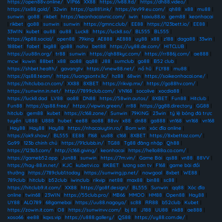
https://open88v.online/
|
VIP66
|
XX88
|
https://lv88.ltd/
|
https://dh88.video/
|
https://sx88.gold/
|
32win
|
https://qs881.ink/
|
https://ev99.eu.com/
|
qh88
|
x88
|
mu88
|
sunwin
|
go88
|
rikbet
|
https://keonhacaivnic.com/
|
iwin
|
taixiu88.io
|
gem88
|
keonhacai
|
rikbet
|
go88
|
sunwin
|
sunwin
|
https://gmnc.club/
|
EE88
|
https://123bett.io/
|
EE88
|
33WIN
|
kubet
|
au88
|
au88
|
Luck8
|
https://luck8.so/
|
BL555
|
BL555
|
https://kp88.social/
|
open88
|
79king
|
AE888
|
AE888
|
uy88
|
x88
|
z188
|
daga88
|
33win
|
188bet
|
fabet
|
big88
|
go88
|
nohu
|
bet88
|
https://uy88.de.com/
|
HITCLUB
|
https://uu88n.org/
|
tr88
|
sunwin
|
https://qh88kyc.com/
|
https://rr886j.com/
|
ae888
|
mcw
|
kuwin
|
88bet
|
x88
|
ao88
|
qq88
|
J88
|
sumclub
|
go88
|
B52 club
|
https://shbet.health/
|
gavangtv
|
https://vnew88.net/
|
nổ hũ
|
FLY88
|
mu88
|
https://qs88.team/
|
https://luongsontv.llc/
|
hz88
|
68win
|
https://soikeonhacai.one/
|
https://hitcluba.cn.com/
|
XX88
|
8XBET
|
https://rikvip.mx/
|
https://go88hv.com/
|
https://sunwinn.in.net/
|
http://7899club.com/
|
VN168
|
socolive
|
xocdia88
|
https://luck8.dad
|
LV88
|
ao88
|
DN88
|
https://58win.autos/
|
8XBET
|
Fun88
|
Hitclub
|
Fun88
|
https://qs88.free/
|
https://vipwin.green/
|
rr88
|
https://gg88.directory
|
GG88
|
hitclub
|
gem88
|
kubet
|
https://c168.zone/
|
Sunwin
|
79KING
|
23win
|
tỷ lệ bóng đá trực
tuyến
|
U888
|
U888
|
hubet
|
ee88
|
ao88
|
88vv
|
x88
|
dn88
|
ga888
|
vn168
|
vn168
|
vn168
|
Hay88
|
Hay88
|
Hay88
|
https://nhacaiuytin.ro/
|
Bom win
|
xóc đĩa online
|
https://ok9.show/
|
BL555
|
EE88
|
f168
|
uu88
|
c168
|
8XBET
|
https://8xbettaz.com/
|
Go99
|
123b chính chủ
|
https://91clubb.in/
|
TG88
|
Tg88 đăng nhập
|
Qh88
|
https://123b3.com/
|
http://c168.giving/
|
keonhacai
|
https://hello88a.co.com/
|
https://gameb52.app
|
Jun88
|
sunwin
|
https://7m.vin/
|
Game Bài
|
qs88
|
vn88
|
88VV
|
https://hay-88.in.net/
|
KJC
|
kubetvi.co
|
8KBET
|
lương sơn tv
|
F168
|
game bài đổi
thưởng
|
https://789club1.today
|
https://sunwing.jp.net/
|
nowgoal
|
8xbet
|
WE88
|
789club
|
hitclub
|
b52club
|
iwinclub
|
rikvip
|
net88
|
max88
|
bin88
|
sc88
|
https://hitclub9.it.com/
|
XX88
|
https://go8f.design/
|
BL555
|
Sunwin
|
qq88
|
Xóc đĩa
online
|
twin68
|
23WIN
|
https://55club.pro/
|
MB66
|
MMOO
|
HM88
|
Open88
|
Hay88
|
UY88
|
ALO789
|
68gamebai
|
https://uu88.nagoya/
|
sc88
|
RR88
|
b52club
|
Kubet
|
https://zowin.it.com
|
O8
|
https://sunwinvv.com/
|
bj 88
|
J188
|
UU88
|
nk88
|
ae888
|
xoso66
|
ee88
|
kqxs.vip
|
https://u888.gallery/
|
QS88
|
https://uy88.com.de/
|