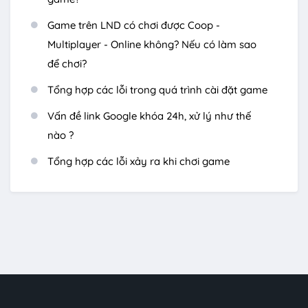
Game trên LND có chơi được Coop -
Multiplayer - Online không? Nếu có làm sao
để chơi?
Tổng hợp các lỗi trong quá trình cài đặt game
Vấn đề link Google khóa 24h, xử lý như thế
nào ?
Tổng hợp các lỗi xảy ra khi chơi game