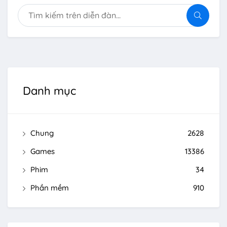
Danh mục
Chung
2628
Games
13386
Phim
34
Phần mềm
910