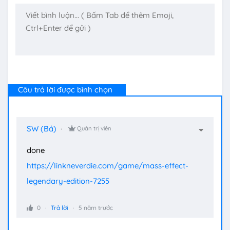
Câu trả lời được bình chọn
SW (Bá)
Quản trị viên
done
https://linkneverdie.com/game/mass-effect-
legendary-edition-7255
0
Trả lời
5 năm trước