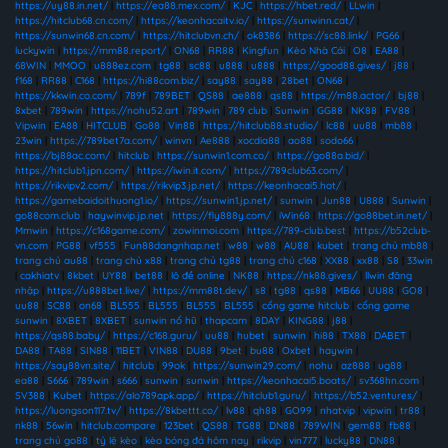
https://uy88.in.net/
|
https://ea88.mex.com/
|
KJC
|
https://hbet.red/
|
LLwin
|
https://hitclub68.cn.com/
|
https://keonhacaitv.io/
|
https://sunwinn.cat/
|
https://sunwin68.cn.com/
|
https://hitclubvn.ch/
|
ok8386
|
https://sc88.link/
|
PG66
|
luckywin
|
https://mm88.report/
|
ON68
|
RR88
|
Kingfun
|
Kèo Nhà Cái
|
O8
|
EA88
|
68WIN
|
MMOO
|
u888ez.com
|
tg88
|
sc88
|
u888
|
u888
|
https://good88.gives/
|
j88
|
f168
|
RR88
|
C168
|
https://hi88com.biz/
|
say88
|
say88
|
28bet
|
ON68
|
https://kkwin.co.com/
|
789f
|
789BET
|
QS88
|
ae888
|
qs88
|
https://m88.actor/
|
bj88
|
8xbet
|
789win
|
https://nohu52.art
|
789win
|
789 club
|
Sunwin
|
GG88
|
NK88
|
FV88
|
Vipwin
|
EA88
|
HITCLUB
|
Go88
|
Vin88
|
https://hitclub88.studio/
|
lc88
|
uu88
|
mb88
|
23win
|
https://789bet7a.com/
|
winvn
|
Ae888
|
xocdia88
|
ao88
|
sodo66
|
https://bj88ac.com/
|
hitclub
|
https://sunwin1.com.co/
|
https://go88a.bid/
|
https://hitclub1.jpn.com/
|
https://iwin.it.com/
|
https://789club63.com/
|
https://rikvipv2.com/
|
https://rikvip3.jp.net/
|
https://keonhacai5.hot/
|
https://gamebaidoithuong1.io/
|
https://sunwin1.jp.net/
|
sunwin
|
Jun88
|
U888
|
Sunwin
|
go88com.club
|
haywinvip.jp.net
|
https://fly888y.com/
|
iWin68
|
https://go88bet.in.net/
|
Mmwin
|
https://c168game.com/
|
zowinmoi.com
|
https://789-club.best
|
https://b52club-
vn.com
|
PG88
|
vf555
|
Fun88dangnhap.net
|
w88
|
w88
|
AU88
|
kubet
|
trang chủ mb88
|
trang chủ au88
|
trang chủ x88
|
trang chủ tg88
|
trang chủ c168
|
XX88
|
xx88
|
S8
|
33win
|
cakhiatv
|
8kbet
|
UY88
|
bet88
|
lô đề online
|
NK88
|
https://nk88.gives/
|
llwin đăng
nhập
|
https://u888bet.live/
|
https://mm88t.dev/
|
s8
|
tg88
|
qs88
|
MB66
|
UU88
|
GO8
|
uu88
|
SC88
|
on68
|
BL555
|
BL555
|
BL555
|
BL555
|
cổng game hitclub
|
cổng game
sunwin
|
8XBET
|
8XBET
|
sunwin nổ hũ
|
thapcam
|
8DAY
|
KING88
|
j88
|
https://qs88.baby/
|
https://c168.guru/
|
uu88
|
hubet
|
sunwin
|
hi88
|
TX88
|
DABET
|
DA88
|
TA88
|
SIN88
|
11BET
|
VIN88
|
DU88
|
9bet
|
bu88
|
Oxbet
|
haywin
|
https://say88vn.site/
|
hitclub
|
99ok
|
https://sunwin29.com/
|
nohu
|
az888
|
ug88
|
ea88
|
S666
|
789win
|
s666
|
sunwin
|
sunwin
|
https://keonhacai5.boats/
|
sv368hn.com
|
SV388
|
Kubet
|
https://alo789apk.app/
|
https://hitclub1.guru/
|
https://b52.ventures/
|
https://luongson117.tv/
|
https://8kbettt.co/
|
lv88
|
qh88
|
GO99
|
nhatvip
|
vipwin
|
tr88
|
nk88
|
56win
|
hitclub.compare
|
123bet
|
QS88
|
TG88
|
DN88
|
789WIN
|
gem88
|
fb88
|
trang chủ go88
|
tỷ lệ kèo
|
kèo bóng đá hôm nay
|
rikvip
|
vin777
|
lucky88
|
DN88
|