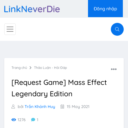
Đăng nhập
Trang chủ
Thảo Luận - Hỏi Đáp
[Request Game] Mass Effect
Legendary Edition
bởi
Trần Khánh Huy
15 May 2021
1276
1