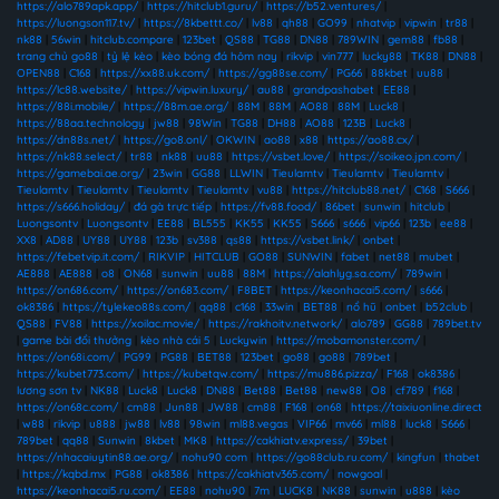
https://alo789apk.app/
|
https://hitclub1.guru/
|
https://b52.ventures/
|
https://luongson117.tv/
|
https://8kbettt.co/
|
lv88
|
qh88
|
GO99
|
nhatvip
|
vipwin
|
tr88
|
nk88
|
56win
|
hitclub.compare
|
123bet
|
QS88
|
TG88
|
DN88
|
789WIN
|
gem88
|
fb88
|
trang chủ go88
|
tỷ lệ kèo
|
kèo bóng đá hôm nay
|
rikvip
|
vin777
|
lucky88
|
TK88
|
DN88
|
OPEN88
|
C168
|
https://xx88.uk.com/
|
https://gg88se.com/
|
PG66
|
88kbet
|
uu88
|
https://lc88.website/
|
https://vipwin.luxury/
|
au88
|
grandpashabet
|
EE88
|
https://88i.mobile/
|
https://88m.ae.org/
|
88M
|
88M
|
AO88
|
88M
|
Luck8
|
https://88aa.technology
|
jw88
|
98Win
|
TG88
|
DH88
|
AO88
|
123B
|
Luck8
|
https://dn88s.net/
|
https://go8.onl/
|
OKWIN
|
ao88
|
x88
|
https://ao88.cx/
|
https://nk88.select/
|
tr88
|
nk88
|
uu88
|
https://vsbet.love/
|
https://soikeo.jpn.com/
|
https://gamebai.ae.org/
|
23win
|
GG88
|
LLWIN
|
Tieulamtv
|
Tieulamtv
|
Tieulamtv
|
Tieulamtv
|
Tieulamtv
|
Tieulamtv
|
Tieulamtv
|
vu88
|
https://hitclub88.net/
|
C168
|
S666
|
https://s666.holiday/
|
đá gà trực tiếp
|
https://fv88.food/
|
86bet
|
sunwin
|
hitclub
|
Luongsontv
|
Luongsontv
|
EE88
|
BL555
|
KK55
|
KK55
|
S666
|
s666
|
vip66
|
123b
|
ee88
|
XX8
|
AD88
|
UY88
|
UY88
|
123b
|
sv388
|
qs88
|
https://vsbet.link/
|
onbet
|
https://febetvip.it.com/
|
RIKVIP
|
HITCLUB
|
GO88
|
SUNWIN
|
fabet
|
net88
|
mubet
|
AE888
|
AE888
|
o8
|
ON68
|
sunwin
|
uu88
|
88M
|
https://alahlyg.sa.com/
|
789win
|
https://on686.com/
|
https://on683.com/
|
F8BET
|
https://keonhacai5.com/
|
s666
|
ok8386
|
https://tylekeo88s.com/
|
qq88
|
c168
|
33win
|
BET88
|
nổ hũ
|
onbet
|
b52club
|
QS88
|
FV88
|
https://xoilac.movie/
|
https://rakhoitv.network/
|
alo789
|
GG88
|
789bet.tv
|
game bài đổi thưởng
|
kèo nhà cái 5
|
Luckywin
|
https://mobamonster.com/
|
https://on68i.com/
|
PG99
|
PG88
|
BET88
|
123bet
|
go88
|
go88
|
789bet
|
https://kubet773.com/
|
https://kubetqw.com/
|
https://mu886.pizza/
|
F168
|
ok8386
|
lương sơn tv
|
NK88
|
Luck8
|
Luck8
|
DN88
|
Bet88
|
Bet88
|
new88
|
O8
|
cf789
|
f168
|
https://on68c.com/
|
cm88
|
Jun88
|
JW88
|
cm88
|
F168
|
on68
|
https://taixiuonline.direct
|
w88
|
rikvip
|
u888
|
jw88
|
lv88
|
98win
|
ml88.vegas
|
VIP66
|
mv66
|
ml88
|
luck8
|
S666
|
789bet
|
qq88
|
Sunwin
|
8kbet
|
MK8
|
https://cakhiatv.express/
|
39bet
|
https://nhacaiuytin88.ae.org/
|
nohu90 com
|
https://go88club.ru.com/
|
kingfun
|
thabet
|
https://kqbd.mx
|
PG88
|
ok8386
|
https://cakhiatv365.com/
|
nowgoal
|
https://keonhacai5.ru.com/
|
EE88
|
nohu90
|
7m
|
LUCK8
|
NK88
|
sunwin
|
u888
|
kèo