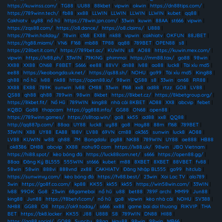
https://kuwinss.com/
|
TG88
|
UU88
|
88kbet
|
vipwin
|
okwin
|
https://dn88tips.com/
|
https://789winn.tech/
|
fb88
|
xx88
|
LLWIN
|
LLWIN
|
LLWIN
|
LLWIN
|
kubet
|
qq88
|
Cakhiatv
|
uy88
|
nổ hũ
|
https://78win.jpn.com/
|
33win
|
kuwin
|
88AA
|
st666
|
vipwin
|
https://zqs88.com/
|
https://o8.dance/
|
https://o8.claims/
|
U888
|
https://78win.holiday/
|
78win
|
c168
|
EX88
|
nk88
|
vipwin
|
cakhiatv
|
OKFUN
|
88JBET
|
https://tg88.miami/
|
VN6
|
F168
|
mb88
|
TP88
|
qq88
|
789BET
|
OPEN88
|
s8
|
https://28bet.it.com/
|
https://789bet.ac/
|
KUWIN
|
s8
|
AO88
|
https://kuwin.mex.com/
|
vipwin
|
https://lv88.ph/
|
33WIN
|
79KING
|
phimmoi
|
https://mm88.tax/
|
go88
|
98win
|
XX88
|
XX88
|
ON68
|
F8BET
|
S666
|
ee88
|
88VV
|
dn88
|
lv88
|
ao88
|
luck8
|
Tài xỉu md5
|
ee88
|
https://keobongda.uk.net/
|
https://qs88.sh/
|
NOHU
|
go99
|
Tài xỉu md5
|
King88
|
qh88
|
nổ hũ
|
lv88
|
nk88
|
https://open88.io/
|
98win
|
QS88
|
s8
|
33win
|
on68
|
RR88
|
XX88
|
EX88
|
789K
|
sunwin
|
lv88
|
CM88
|
33win
|
f168
|
xx8
|
ad88
|
rtzz
|
GO8
|
LV88
|
QS88
|
qh88
|
qh88
|
789win
|
98win
|
8kbet
|
https://8kbet.cz/
|
https://8kbetgroup.org/
|
https://8kbet.fit/
|
Nổ Hũ
|
789WIN
|
king88
|
nhà cái 8KBET
|
AD88
|
XX8
|
abcvip
|
febet
|
KQBD
|
Go88
|
thapcam
|
https://gg888.info/
|
GG88
|
ON68
|
open88
|
https://789winn.games/
|
https://s8top.win/
|
go8
|
kk55
|
ad88
|
xx8
|
QQ88
|
http://qq887p.com/
|
88aa
|
UY88
|
luck8
|
uy88
|
go8
|
Hay88
|
88m
|
f168
|
789BET
|
33WIN
|
X88
|
UY88
|
EA88
|
188V
|
LV88
|
69VN
|
cm88
|
ok365
|
sunwin
|
luck8
|
AO88
|
LV88
|
KUWIN
|
w88
|
qh88
|
7M
|
Bongdalu
|
pg88
|
NK88
|
789WIN
|
UY88
|
ae888
|
HB88
|
ok8386
|
DH88
|
abcvip
|
XX88
|
nohu90 com
|
https://lx88.uk/
|
98win
|
JBO Vietnam
|
https://hi88.spot/
|
kèo bóng đá
|
https://luck88com.net/
|
s666
|
https://open88.gg/
|
88aa
|
Đăng Ký BL555
|
555WIN
|
st666
|
kubet
|
m88
|
8XBET
|
8XBET
|
88VBET
|
fv88
|
58win
|
58win
|
888vi
|
888vnd
|
zx88
|
CAKHIATV
|
Đăng Nhập BL555
|
go99
|
hitclub
|
https://sunwinvy.com/
|
kèo bóng đá
|
https://fv88.best/
|
23win
|
Xoi Lac TV
|
alo789
|
3win
|
https://go8f.co.com/
|
kp88
|
KK55
|
kk55
|
kk55
|
https://win58win.com/
|
33WIN
|
lv88
|
99OK
|
Go8
|
23win
|
68gamebai
|
nổ hũ
|
u88
|
bet88
|
789F archi
|
MM99
|
Jun88
|
king88
|
Jun88
|
https://f8betv1.com/
|
nổ hũ
|
go8
|
vipwin
|
kèo nhà cái
|
NOHU
|
SV388
|
NH88
|
GG88
|
O8
|
https://ok9.today/
|
s666
|
xx88
|
game bai doi thuong
|
RIKVIP
|
THA
BET
|
https://bk8.locker
|
KK55
|
J88
|
U888
|
S8
|
789WIN
|
DN88
|
HI88
|
https://qq88.social/
|
GO88
|
Suncity
|
88aa
|
Hay88
|
98win
|
98win
|
MB66
|