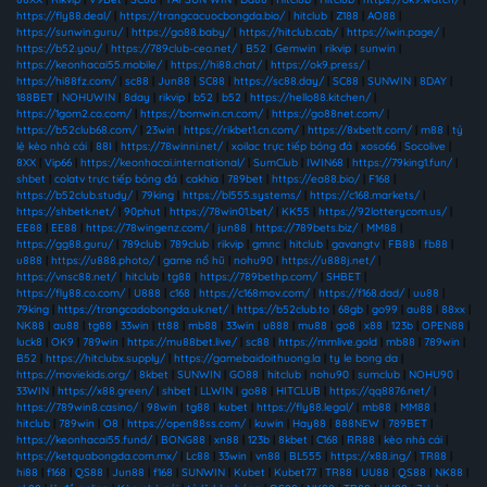
https://fly88.deal/
|
https://trangcacuocbongda.bio/
|
hitclub
|
Z188
|
AO88
|
https://sunwin.guru/
|
https://go88.baby/
|
https://hitclub.cab/
|
https://iwin.page/
|
https://b52.you/
|
https://789club-ceo.net/
|
B52
|
Gemwin
|
rikvip
|
sunwin
|
https://keonhacai55.mobile/
|
https://hi88.chat/
|
https://ok9.press/
|
https://hi88fz.com/
|
sc88
|
Jun88
|
SC88
|
https://sc88.day/
|
SC88
|
SUNWIN
|
8DAY
|
188BET
|
NOHUWIN
|
8day
|
rikvip
|
b52
|
b52
|
https://hello88.kitchen/
|
https://1gom2.co.com/
|
https://bomwin.cn.com/
|
https://go88net.com/
|
https://b52club68.com/
|
23win
|
https://rikbet1.cn.com/
|
https://8xbetlt.com/
|
m88
|
tỷ
lệ kèo nhà cái
|
88I
|
https://78winni.net/
|
xoilac trực tiếp bóng đá
|
xoso66
|
Socolive
|
8XX
|
Vip66
|
https://keonhacai.international/
|
SumClub
|
IWIN68
|
https://79king1.fun/
|
shbet
|
colatv trực tiếp bóng đá
|
cakhia
|
789bet
|
https://ea88.bio/
|
F168
|
https://b52club.study/
|
79king
|
https://bl555.systems/
|
https://c168.markets/
|
https://shbetk.net/
|
90phut
|
https://78win01.bet/
|
KK55
|
https://92lotterycom.us/
|
EE88
|
EE88
|
https://78wingenz.com/
|
jun88
|
https://789bets.biz/
|
MM88
|
https://gg88.guru/
|
789club
|
789club
|
rikvip
|
gmnc
|
hitclub
|
gavangtv
|
FB88
|
fb88
|
u888
|
https://u888.photo/
|
game nổ hũ
|
nohu90
|
https://u888j.net/
|
https://vnsc88.net/
|
hitclub
|
tg88
|
https://789bethp.com/
|
SHBET
|
https://fly88.co.com/
|
U888
|
c168
|
https://c168mov.com/
|
https://f168.dad/
|
uu88
|
79king
|
https://trangcadobongda.uk.net/
|
https://b52club.to
|
68gb
|
go99
|
au88
|
88xx
|
NK88
|
au88
|
tg88
|
33win
|
tt88
|
mb88
|
33win
|
u888
|
mu88
|
go8
|
x88
|
123b
|
OPEN88
|
luck8
|
OK9
|
789win
|
https://mu88bet.live/
|
sc88
|
https://mmlive.gold
|
mb88
|
789win
|
B52
|
https://hitclubx.supply/
|
https://gamebaidoithuong.la
|
ty le bong da
|
https://moviekids.org/
|
8kbet
|
SUNWIN
|
GO88
|
hitclub
|
nohu90
|
sumclub
|
NOHU90
|
33WIN
|
https://x88.green/
|
shbet
|
LLWIN
|
go88
|
HITCLUB
|
https://qq8876.net/
|
https://789win8.casino/
|
98win
|
tg88
|
kubet
|
https://fly88.legal/
|
mb88
|
MM88
|
hitclub
|
789win
|
O8
|
https://open88ss.com/
|
kuwin
|
Hay88
|
888NEW
|
789BET
|
https://keonhacai55.fund/
|
BONG88
|
xn88
|
123b
|
8kbet
|
C168
|
RR88
|
kèo nhà cái
|
https://ketquabongda.com.mx/
|
Lc88
|
33win
|
vn88
|
BL555
|
https://x88.ing/
|
TR88
|
hi88
|
f168
|
QS88
|
Jun88
|
f168
|
SUNWIN
|
Kubet
|
Kubet77
|
TR88
|
UU88
|
QS88
|
NK88
|