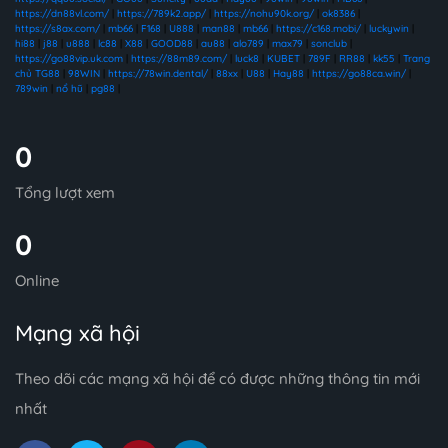
https://dn88vl.com/
|
https://789k2.app/
|
https://nohu90k.org/
|
ok8386
|
https://s8ax.com/
|
mb66
|
F168
|
U888
|
man88
|
mb66
|
https://c168.mobi/
|
luckywin
|
hi88
|
j88
|
u888
|
lc88
|
X88
|
GOOD88
|
au88
|
alo789
|
max79
|
sonclub
|
https://go88vip.uk.com
|
https://88m89.com/
|
luck8
|
KUBET
|
789F
|
RR88
|
kk55
|
Trang
chủ TG88
|
98WIN
|
https://78win.dental/
|
88xx
|
U88
|
Hay88
|
https://go88ca.win/
|
789win
|
nổ hũ
|
pg88
|
0
Tổng lượt xem
0
Online
Mạng xã hội
Theo dõi các mạng xã hội để có được những thông tin mới
nhất