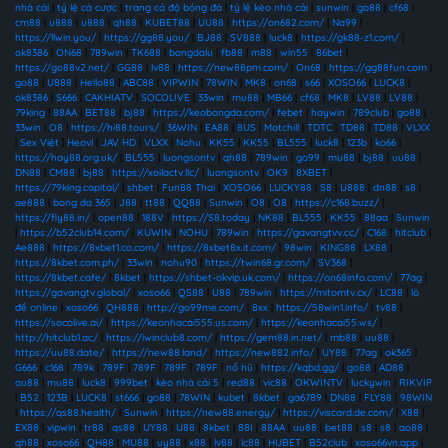
nhà cái
|
tỷ lệ cá cược
|
trang cá độ bóng đá
|
tỷ lệ kèo nhà cái
|
sunwin
|
go88
|
cf68
|
cm88
|
u888
|
u888
|
qh88
|
KUBET88
|
UU88
|
https://on682.com/
|
Na99
|
https://llwin.you/
|
https://gg88.you/
|
BJ88
|
SV888
|
luck8
|
https://gk88-z1.com/
|
ok8386
|
ON68
|
789win
|
TK688
|
bongdalu
|
fb88
|
m88
|
win55
|
86bet
|
https://go88v2.net/
|
GG88
|
lv88
|
https://new88pm.com/
|
On68
|
https://gg88fun.com
|
go88
|
U888
|
Hello88
|
ABC88
|
VIPWIN
|
78WIN
|
MK8
|
on68
|
s66
|
XOSO66
|
LUCK8
|
ok8386
|
S666
|
CAKHIATV
|
SOCOLIVE
|
33win
|
mu88
|
MB66
|
cf68
|
MK8
|
LV88
|
LV88
|
79king
|
88AA
|
BET88
|
bj88
|
https://keobongda.com/
|
febet
|
haywin
|
789club
|
go88
|
33win
|
O8
|
https://hi88.tours/
|
36WIN
|
EA88
|
8US
|
Motchill
|
TDTC
|
TD88
|
TD88
|
VLXX
|
Sex Việt
|
Heovl
|
JAV HD
|
VLXX
|
Nohu
|
KK55
|
KK55
|
BL555
|
luck8
|
123b
|
ko66
|
https://hay88.org.uk/
|
BL555
|
luongsontv
|
qh88
|
789win
|
go99
|
mu88
|
bj88
|
uu88
|
DN88
|
CM88
|
bj88
|
https://xoilactv.llc/
|
luongsontv
|
OK9
|
8XBET
|
https://79king.capital/
|
shbet
|
Fun88 Thai
|
XOSO66
|
LUCKY88
|
S8
|
U888
|
dn88
|
s8
|
ae888
|
bong da 365
|
J88
|
tt88
|
QQ88
|
Sunwin
|
O8
|
O8
|
https://c168.buzz/
|
https://fly88.in/
|
open88
|
188V
|
https://S8.today
|
NK88
|
BL555
|
KK55
|
88aa
|
Sunwin
|
https://b52club14.com/
|
KUWIN
|
NOHU
|
789win
|
https://gavangtvv.cc/
|
C168
|
hitclub
|
Ae888
|
https://8xbet1.co.com/
|
https://8xbet8x.it.com/
|
98win
|
KING88
|
LX88
|
https://8kbet.com.ph/
|
33win
|
nohu90
|
https://twin68.gr.com/
|
SV368
|
https://8kbet.cafe/
|
8kbet
|
https://shbet-okvip.uk.com/
|
https://on68info.com/
|
77ag
|
https://gavangtv.global/
|
xoso66
|
QS88
|
U88
|
789win
|
https://mitomtv.cx/
|
LC88
|
lô
đề online
|
xoso66
|
QH888
|
http://go99me.com/
|
8xx
|
https://58win1.info/
|
tv88
|
https://socolive.ai/
|
https://keonhacai555.us.com/
|
https://keonhacai55.ws/
|
http://hitclub1.ac/
|
https://iwinclub8.com/
|
https://gem88.in.net/
|
mb88
|
uu88
|
https://uu88.date/
|
https://new88.land/
|
https://new882.info/
|
UY88
|
77ag
|
ok365
|
G666
|
c168
|
789k
|
789F
|
789F
|
789F
|
789F
|
nổ hũ
|
https://kqbd.gg/
|
go88
|
AD88
|
au88
|
mu88
|
luck8
|
999bet
|
kèo nhà cái 5
|
red88
|
vic88
|
OKWINTV
|
luckywin
|
RIKVIP
|
B52
|
123B
|
LUCK8
|
st666
|
go88
|
78WIN
|
kubet
|
8kbet
|
ga6789
|
DN88
|
FLY88
|
98WIN
|
https://qs88.health/
|
Sunwin
|
https://new88.energy/
|
https://viscard.de.com/
|
X88
|
EX88
|
vipwin
|
tr88
|
qs88
|
UY88
|
U88
|
8kbet
|
88I
|
88AA
|
uu88
|
bet88
|
s8
|
s8
|
ao88
|
qh88
|
xoso66
|
QH88
|
MU88
|
uy88
|
x88
|
lv88
|
lc88
|
HUBET
|
B52club
|
xoso66vn.app
|