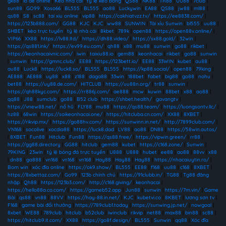
gk88
|
lô đề online
|
Kèo nhà cái
|
tỷ lệ kèo bóng
|
QS88
|
NK88
|
TR88
|
UU88
|
7club
|
sun88
|
GO99
|
Xoso66
|
BL555
|
BL555
|
ao88
|
Luckywin
|
EA88
|
QS88
|
jw88
|
ml88
|
qs88
|
S8
|
sc88
|
tai xiu online
|
vip88
|
https://cakhiatvzz.tv/
|
https://ee8838.com/
|
https://123b888.com/
|
GG88
|
KJC
|
KJC
|
ww88
|
SUNWIN
|
Tài xỉu Sunwin
|
bl555
|
uu88
|
SHBET
|
kèo trực tuyến
|
tỷ lệ nhà cái
|
8kbet
|
789k
|
open88
|
https://open88v.online/
|
VIP66
|
XX88
|
https://lv88.ltd/
|
https://dh88.video/
|
https://sx88.gold/
|
32win
|
https://qs881.ink/
|
https://ev99.eu.com/
|
qh88
|
x88
|
mu88
|
sunwin
|
go88
|
rikbet
|
https://keonhacaivnic.com/
|
iwin
|
taixiu88.io
|
gem88
|
keonhacai
|
rikbet
|
go88
|
sunwin
|
sunwin
|
https://gmnc.club/
|
EE88
|
https://123bett.io/
|
EE88
|
33WIN
|
kubet
|
au88
|
au88
|
Luck8
|
https://luck8.so/
|
BL555
|
BL555
|
https://kp88.social/
|
open88
|
79king
|
AE888
|
AE888
|
uy88
|
x88
|
z188
|
daga88
|
33win
|
188bet
|
fabet
|
big88
|
go88
|
nohu
|
bet88
|
https://uy88.de.com/
|
HITCLUB
|
https://uu88n.org/
|
tr88
|
sunwin
|
https://qh88kyc.com/
|
https://rr886j.com/
|
ae888
|
mcw
|
kuwin
|
88bet
|
x88
|
ao88
|
qq88
|
J88
|
sumclub
|
go88
|
B52 club
|
https://shbet.health/
|
gavangtv
|
https://vnew88.net/
|
nổ hũ
|
FLY88
|
mu88
|
https://qs88.team/
|
https://luongsontv.llc/
|
hz88
|
68win
|
https://soikeonhacai.one/
|
https://hitcluba.cn.com/
|
XX88
|
8XBET
|
https://rikvip.mx/
|
https://go88hv.com/
|
https://sunwinn.in.net/
|
http://7899club.com/
|
VN168
|
socolive
|
xocdia88
|
https://luck8.dad
|
LV88
|
ao88
|
DN88
|
https://58win.autos/
|
8XBET
|
Fun88
|
Hitclub
|
Fun88
|
https://qs88.free/
|
https://vipwin.green/
|
rr88
|
https://gg88.directory
|
GG88
|
hitclub
|
gem88
|
kubet
|
https://c168.zone/
|
Sunwin
|
79KING
|
23win
|
tỷ lệ bóng đá trực tuyến
|
U888
|
U888
|
hubet
|
ee88
|
ao88
|
88vv
|
x88
|
dn88
|
ga888
|
vn168
|
vn168
|
vn168
|
Hay88
|
Hay88
|
Hay88
|
https://nhacaiuytin.ro/
|
Bom win
|
xóc đĩa online
|
https://ok9.show/
|
BL555
|
EE88
|
f168
|
uu88
|
c168
|
8XBET
|
https://8xbettaz.com/
|
Go99
|
123b chính chủ
|
https://91clubb.in/
|
TG88
|
Tg88 đăng
nhập
|
Qh88
|
https://123b3.com/
|
http://c168.giving/
|
keonhacai
|
https://hello88a.co.com/
|
https://gameb52.app
|
Jun88
|
sunwin
|
https://7m.vin/
|
Game
Bài
|
qs88
|
vn88
|
88VV
|
https://hay-88.in.net/
|
KJC
|
kubetvi.co
|
8KBET
|
lương sơn tv
|
F168
|
game bài đổi thưởng
|
https://789club1.today
|
https://sunwing.jp.net/
|
nowgoal
|
8xbet
|
WE88
|
789club
|
hitclub
|
b52club
|
iwinclub
|
rikvip
|
net88
|
max88
|
bin88
|
sc88
|
https://hitclub9.it.com/
|
XX88
|
https://go8f.design/
|
BL555
|
Sunwin
|
qq88
|
Xóc đĩa