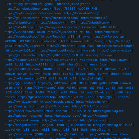
F168
|
79king
|
kèo nhà cái
|
gem88
|
https://tylekeo.green/
|
https://gamebaidoithuong.you/
|
f8bet
|
789BET
|
ALO789
|
F168
|
https://top10trangcacuocbongda.com/
|
https://lodeonline2.org/
|
https://go88vn.sa.com/
|
https://taihitclub.cn.com/
|
https://sshbet.io/
|
https://shbethi.com/
|
https://shbet.law/
|
nn777
|
https://shbetb0.com/
|
https://8kbet8.org/
|
https://trangcadobongda.bio/
|
Game bài
|
cm88
|
MU88
|
https://78wind.com/
|
UU88
|
https://fly88.select/
|
7M
|
tk88
|
https://o8.ninja/
|
https://keonhacai.cool/
|
https://7mcn.llc/
|
bj88
|
o8
|
okvip
|
https://ok9.property/
|
789WIN
|
OPEN88
|
GG88
|
78win.so
|
hitclub
|
sunwin
|
CM88
|
79king
|
https://hi88.me/
|
go88
|
https://fly88.green/
|
https://ok9bet.net/
|
EE88
|
nk88
|
https://cakhiatv.lifestyle/
|
https://cakhia03.tv/
|
https://keonhacai18.website/
|
iwin club
|
https://haywin-vn.site/
|
https://go88vn.tech/
|
https://say88vn.com/
|
f168
|
https://hoiquantv.vip/
|
https://hoiquantv.site/
|
https://hoiquantv.online/
|
Kèo Nhà Cái
|
https://fly88.gives/
|
cm88
|
Luck8
|
https://ok988.info/
|
jun88
|
nhà cái uy tín
|
kèo nhà cái
|
https://new88.webcam/
|
BIN88
|
BIN88
|
Rikvip
|
B52club
|
789club
|
789club
|
789club
|
sunwin
|
sunwin
|
sunwin
|
mb66
|
go88
|
sao789
|
hitclub
|
8day
|
sunwin
|
thabet
|
MB66
|
https://ok9.events/
|
ga6789
|
siu88
|
bet88
|
rr88
|
https://o8.style/
|
https://gg88.center/
|
https://fly8889.com/
|
x88
|
MM88
|
ev88
|
yo88
|
MM88
|
Sunwin
|
Lô đề online
|
https://78wintx.com/
|
c168
|
NỔ HŨ
|
cm88
|
ok9
|
F168
|
Jun88
|
x88
|
cm88
|
b29
|
GG88
|
58win
|
MM88
|
789club
|
sc88
|
F8bet
|
https://b52club.team
|
cm88
|
kèo
nhà cái
|
https://tylekeonhacai.top/
|
https://789clubb.uk.net/
|
https://go888.sa.com/
|
https://iwinclub.jp.net/
|
https://hitclubb.jp.net/
|
https://rikvipp.jp.net/
|
https://taixiu.jp.net/
|
https://go88b.co.com/
|
https://789club1.co.com/
|
https://iwinclub86.co.com/
|
MB66
|
nohu90
|
B52Club
|
k8cc
|
https://go88play.site
|
https://tylekeonhacai.vin/
|
https://bongdaso.team/
|
https://7m.band/
|
https://bongdalu.army/
|
https://nhacaiuytin.moi/
|
https://kqbd.one/
|
https://bong88.se.net/
|
Bongdalu
|
fb88
|
tỷ lệ kèo nhà cái
|
trang cá cược uy tín
|
lô đề
|
app tài xỉu
|
fb88
|
vsbet
|
uk88
|
fabet
|
fb88
|
fb88
|
fb88
|
nhà cái uy tín
|
https://7mcn.voto/
|
QS88
|
cm88
|
https://shbet.info/
|
https://ok99678.com/
|
77win
|
88XX
|
Rikvip
|
V9Bet
|
SC88
|
TẢI SUN WIN
|
Da88
|
Hitclub
|
Hitclub
|
https://ok9.watch/
|