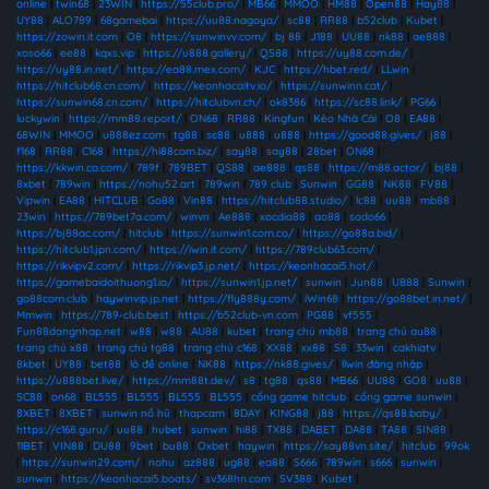
online
|
twin68
|
23WIN
|
https://55club.pro/
|
MB66
|
MMOO
|
HM88
|
Open88
|
Hay88
|
UY88
|
ALO789
|
68gamebai
|
https://uu88.nagoya/
|
sc88
|
RR88
|
b52club
|
Kubet
|
https://zowin.it.com
|
O8
|
https://sunwinvv.com/
|
bj 88
|
J188
|
UU88
|
nk88
|
ae888
|
xoso66
|
ee88
|
kqxs.vip
|
https://u888.gallery/
|
QS88
|
https://uy88.com.de/
|
https://uy88.in.net/
|
https://ea88.mex.com/
|
KJC
|
https://hbet.red/
|
LLwin
|
https://hitclub68.cn.com/
|
https://keonhacaitv.io/
|
https://sunwinn.cat/
|
https://sunwin68.cn.com/
|
https://hitclubvn.ch/
|
ok8386
|
https://sc88.link/
|
PG66
|
luckywin
|
https://mm88.report/
|
ON68
|
RR88
|
Kingfun
|
Kèo Nhà Cái
|
O8
|
EA88
|
68WIN
|
MMOO
|
u888ez.com
|
tg88
|
sc88
|
u888
|
u888
|
https://good88.gives/
|
j88
|
f168
|
RR88
|
C168
|
https://hi88com.biz/
|
say88
|
say88
|
28bet
|
ON68
|
https://kkwin.co.com/
|
789f
|
789BET
|
QS88
|
ae888
|
qs88
|
https://m88.actor/
|
bj88
|
8xbet
|
789win
|
https://nohu52.art
|
789win
|
789 club
|
Sunwin
|
GG88
|
NK88
|
FV88
|
Vipwin
|
EA88
|
HITCLUB
|
Go88
|
Vin88
|
https://hitclub88.studio/
|
lc88
|
uu88
|
mb88
|
23win
|
https://789bet7a.com/
|
winvn
|
Ae888
|
xocdia88
|
ao88
|
sodo66
|
https://bj88ac.com/
|
hitclub
|
https://sunwin1.com.co/
|
https://go88a.bid/
|
https://hitclub1.jpn.com/
|
https://iwin.it.com/
|
https://789club63.com/
|
https://rikvipv2.com/
|
https://rikvip3.jp.net/
|
https://keonhacai5.hot/
|
https://gamebaidoithuong1.io/
|
https://sunwin1.jp.net/
|
sunwin
|
Jun88
|
U888
|
Sunwin
|
go88com.club
|
haywinvip.jp.net
|
https://fly888y.com/
|
iWin68
|
https://go88bet.in.net/
|
Mmwin
|
https://789-club.best
|
https://b52club-vn.com
|
PG88
|
vf555
|
Fun88dangnhap.net
|
w88
|
w88
|
AU88
|
kubet
|
trang chủ mb88
|
trang chủ au88
|
trang chủ x88
|
trang chủ tg88
|
trang chủ c168
|
XX88
|
xx88
|
S8
|
33win
|
cakhiatv
|
8kbet
|
UY88
|
bet88
|
lô đề online
|
NK88
|
https://nk88.gives/
|
llwin đăng nhập
|
https://u888bet.live/
|
https://mm88t.dev/
|
s8
|
tg88
|
qs88
|
MB66
|
UU88
|
GO8
|
uu88
|
SC88
|
on68
|
BL555
|
BL555
|
BL555
|
BL555
|
cổng game hitclub
|
cổng game sunwin
|
8XBET
|
8XBET
|
sunwin nổ hũ
|
thapcam
|
8DAY
|
KING88
|
j88
|
https://qs88.baby/
|
https://c168.guru/
|
uu88
|
hubet
|
sunwin
|
hi88
|
TX88
|
DABET
|
DA88
|
TA88
|
SIN88
|
11BET
|
VIN88
|
DU88
|
9bet
|
bu88
|
Oxbet
|
haywin
|
https://say88vn.site/
|
hitclub
|
99ok
|
https://sunwin29.com/
|
nohu
|
az888
|
ug88
|
ea88
|
S666
|
789win
|
s666
|
sunwin
|
sunwin
|
https://keonhacai5.boats/
|
sv368hn.com
|
SV388
|
Kubet
|