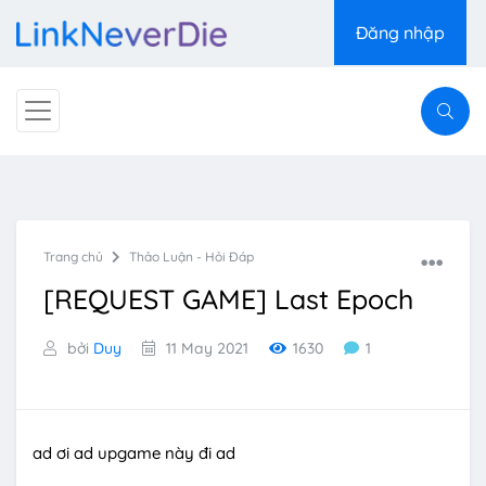
Đăng nhập
Trang chủ
Thảo Luận - Hỏi Đáp
[REQUEST GAME] Last Epoch
bởi
Duy
11 May 2021
1630
1
ad ơi ad upgame này đi ad