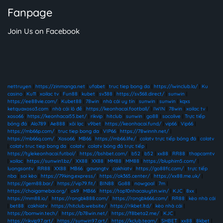
Fanpage
Join Us on Facebook
nettruyen
|
https://zinmanga.net
|
ufabet
|
truc tiep bong da
|
https://iwinclub.la/
|
Ku
casino
|
Ku11
|
xoilac tv
|
Fun88
|
kubet
|
sv388
|
https://sv368.direct/
|
sunwin
|
https://ee88vie.com/
|
Kubet88
|
78win
|
nhà cái uy tín
|
sunwin
|
sunwin
|
kqxs
ketquaxoso3.com
|
nhà cái lô đề
|
https://keonhacai.football/
|
IWIN
|
78win
|
xoilac tv
|
xoso66
|
https://keonhacai55.bet/
|
rikvip
|
hitclub
|
sunwin
|
go88
|
socolive
|
Trực tiếp
bóng đá
|
Alo789
|
Ae888
|
xôi lạc
|
v9bet
|
https://keonhacai.fund/
|
vip66
|
Vip66
|
https://mb66p.com/
|
truc tiep bong da
|
VIP66
|
https://78winnh.net/
|
https://mb66q.com/
|
Xoso66
|
MB66
|
https://mb66.life/
|
colatv trực tiếp bóng đá
|
colatv
|
colatv truc tiep bong da
|
colatv
|
colatv bóng đá trực tiếp
|
https://tylekeonhacai.futbol/
|
https://bshbet.com/
|
b52
|
b52
|
xx88
|
RR88
|
thapcamtv
|
xoilac
|
https://sunwin1.bz/
|
XX88
|
XX88
|
MM88
|
MM88
|
https://bluphim5.com/
|
luongsontv
|
RR88
|
XX88
|
MB66
|
gavangtv
|
cakhiatv
|
https://go88fc.com/
|
trực tiếp
nba
|
soi kèo
|
https://79king.express/
|
https://ok365.center/
|
https://xx88.me.uk/
|
https://gem88.bar/
|
https://vip79.fit/
|
BIN88
|
Go88
|
nowgoal
|
7m
|
https://choigamebai.org/
|
ok9
|
MB66
|
https://top10nhacaiuytin.win/
|
KJC
|
8xx
|
https://mm88.io/
|
https://rongbk888.com/
|
https://rongbk666.com/
|
RR88
|
kèo nhà cái
|
bet88
|
cakhiatv
|
https://hitclub.website/
|
https://rikbet.ltd/
|
kèo nhà cái
|
https://bomwin.tech/
|
https://b78win.net/
|
https://f8beta2.me/
|
KJC
|
https://rikvip97.art/
|
https://sunwin97.art/
|
https://kclub.team/
|
SHBET
|
xx88
|
8kbet
|