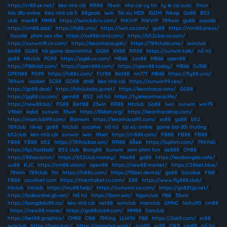
https://rr88.se.net/
|
kèo nhà cái
|
RR88
|
78win
|
nha cai uy tin
|
ty le ca cuoc
|
7mcn
|
Xóc đĩa online
|
Kèo nhà cái 5
|
88goals
|
iwin
|
Tài xỉu MD5
|
1GOM
|
Rikvip
|
Go88
|
B52
club
|
max88
|
MM88
|
https://iwinclub.ru.com/
|
RIKVIP
|
RIKVIP
|
789win
|
go88
|
xoso66
|
https://cm88.dad/
|
https://hi88.uno/
|
https://iwin.sa.com/
|
go88
|
https://mm88.press/
|
Xoso66
|
phim sex vlxx
|
https://xx88brand.com/
|
https://b52club.sa.com/
|
https://sunwin19.cn.com/
|
https://keonhacai.gdn/
|
https://789clubb.one/
|
iwinclub
|
bin88
|
GG88
|
tải game daominhha
|
GG88
|
XX88
|
RR88
|
https://sunwin.talk/
|
nổ hũ
|
go88
|
Hitclub
|
PG99
|
https://pg66.us.com/
|
MB66
|
Jun88
|
MB66
|
open88
|
https://f168slot.com/
|
https://open886.com/
|
https://open88.today/
|
MB66
|
Sv368
|
OPEN88
|
PG99
|
https://hi88s.com/
|
FLY88
|
Bet88
|
nn777
|
MB66
|
https://fly88.uno/
|
789win
|
vaobet
|
SC88
|
GO88
|
dt68
|
kèo nhà cái
|
https://sunwin99.ceo/
|
https://go88.deal/
|
https://hitclubsbs.jp.net/
|
https://keonhacai.voto/
|
GG88
|
https://gg88.co.com/
|
gem88
|
B52
|
nổ hũ
|
https://tylekeonhacai.life/
|
https://new88.biz/
|
PG88
|
Bet168
|
23win
|
RR88
|
Hitclub
|
Go88
|
Iwin
|
sunwin
|
win79
|
V9bet
|
kqbd
|
sunwin
|
33win
|
https://8kbet.org/
|
https://keonhacaitop.com/
|
https://manclub99.com/
|
Bomwin
|
https://keonhacai95.com/
|
xx88
|
go88
|
b52
|
789club
|
rikvip
|
go88
|
hitclub
|
socolive
|
nổ hũ
|
tài xỉu online
|
game bài đổi thưởng
|
b52club
|
kèo nhà cái
|
sunwin
|
iwin
|
i9bet
|
https://rr88it.com/
|
FB88
|
FB88
|
FB88
|
FB88
|
FB88
|
b52
|
https://789clubze.win/
|
RR88
|
สล็อต
|
https://luphim.com/
|
79KING
|
https://kjc.football/
|
B52 club
|
Bong88
|
Sunwin
|
xem phim fun
|
ae888
|
CM88
|
https://88aa.actor/
|
https://b52club.money/
|
Max88
|
go88
|
https://keobongda.cafe/
|
uu88
|
KJC
|
https://cm88.vision/
|
open88
|
https://new88.market/
|
https://28bet.blue/
|
78Win
|
789club
|
7m
|
https://hi88c.com/
|
https://f8bet.dental/
|
go88
|
Socolive
|
F168
|
FB88
|
socolive1 com
|
https://thienhabet.ru.com/
|
E88
|
https://www.fly888.club/
|
hitclub
|
hitclub
|
https://mu88.help/
|
https://sunwinn.za.com/
|
https://go881.jp.net/
|
https://lodeonline.gb.net/
|
Nổ hũ
|
https://bom.win/
|
Ngonclub
|
f168
|
33win
|
https://bongdalu88.co/
|
kèo nhà cái
|
net88
|
iwinclub
|
manclub
|
GMNC
|
Nohu90
|
cm88
|
https://new88.movie/
|
https://go88club4.com/
|
MM88
|
Sanclub
|
https://bet88.graphics/
|
CM88
|
C168
|
79King
|
LLWIN
|
f168
|
https://2ok9.com/
|
sc88
|
iwinclub
|
https://banca.ac/
|
https://gamebai.work/
|
Jun88
|
sc88
|
OK9
|
cm88
|
nổ hũ
|