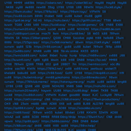
UY88
|
MM99
|
ok8386
|
https://vsbetz.net/
|
https://vsbet365.io/
|
Hay88
|
Hay88
|
Hay88
|
NK88
|
uy88
|
Ae888
|
new88
|
33ag
|
UY88
|
UY88
|
U88
|
98WIN
|
https://luck8.style/
|
https://13win.studio/
|
https://789p.biz/
|
https://98win.toys/
|
VIPWIN
|
S8
|
https://siu88.co.com
|
88NN
|
thabet
|
tk88
|
uu88
|
kubet
|
mu88
|
gg88
|
https://go8.ae.org/
|
Nổ Hũ
|
https://nohu.best/
|
https://go99.com.se/
|
TT88
|
68win
|
kuwin
|
TG88
|
LX88
|
lv88
|
https://luck8.esq/
|
https://luck8.games/
|
O8
|
VN88
|
EX88
|
https://sunwin20.info/
|
32win
|
Luck8
|
ee88
|
uu88
|
NOHU90
|
https://red88.de.com
|
https://uk88sport.com.se
|
max79
|
llwin
|
https://on68.live/
|
S8
|
kk55
|
lc88
|
789win
|
98WIN
|
S8
|
https://28bet.green/
|
QS88
|
CM88
|
Socolive
|
pg66
|
tt88
|
hello88
|
23win
|
888b
|
https://123ga.app/
|
https://sv368.markets/
|
68win
|
https://ok9.style/
|
mb88
|
sunwin
|
qq88
|
123b
|
https://rr88.com.se/
|
go88
|
uu88
|
kubet
|
789win
|
789p
|
u888
|
https://jw88s.com/
|
XIN88
|
uu88
|
X88
|
Tài xỉu online
|
KK55
|
bl555
|
https://iwinclub88.cam/
|
kubet
|
8kbet
|
huvip
|
huvip
|
https://nk88w.com/
|
sv888
|
J88
|
http://kuwinfi.com/
|
tg88
|
tg88
|
kkwin
|
lc88
|
tr88
|
DN88
|
https://kjc.ad/
|
MM88
|
UY88
|
789win
|
QS88
|
TR88
|
b52
|
go8
|
28BET
|
7m
|
https://xemtiso.com/
|
xóc đĩa
online
|
sao789
|
KWIN
|
https://789k2.net/
|
xx88
|
xx88.forex
|
jeetbuzz
|
wicket71
|
khela88
|
babu88
|
bd9
|
https://tr88.food/
|
Go99
|
UY88
|
https://rikvip88.cn.com/
|
h19
|
uu88
|
https://kubetmb.org/
|
mm88.yokohama
|
https://jun88media.com/
|
98win
|
sunwin
|
https://789club.meme/
|
https://tatarayume.org/
|
mu88
|
uu88
|
ae888
|
king88
|
UY88
|
LV88
|
QS88
|
x88
|
QS88
|
NOHU90
|
XN88
|
S666
|
https://nohu90-s.com/
|
https://sunwin20.health/
|
haywin
|
UU88
|
https://uu88.dog/
|
8xbet
|
TK88
|
TK88
|
Luck8
|
https://uu88sh.com/
|
VIPWIN
|
Kubet
|
good88
|
8kbet
|
KJC
|
Lucky88
|
789win
|
GK88
|
https://ok9.training/
|
c168
|
https://c168.stream/
|
https://78win.productions/
|
OK9
|
c168
|
23win
|
mb88
|
s666
|
AD88
|
XX8
|
xx8
|
ad88
|
BJ88
|
ALO789
|
king88
|
uu88
|
https://qs888.it.com/
|
bgd66
|
sunwin
|
AO88
|
https://xoso66a.uk.com/
|
https://nk88.food/
|
789win
|
win55
|
kubet
|
88vbet
|
LV88
|
KKWIN
|
32WIN
|
AO88
|
WinAZ
|
xx8
|
ad88
|
SC88
|
MM88
|
RR88 Đăng Nhập
|
https://33winf.fun/
|
C168
|
dn88
|
vipwin
|
http://qs88.spot/
|
https://lx886.casino/
|
Z188
|
DN88
|
8xbet
|
https://c168com.vip/
|
dn88
|
nk88
|
tt88
|
ao88
|
https://88vv.help/
|
https://789winn.click/
|
LC88
|
NHÀ CÁI BL555
|
KJC
|
xoso66
|
QH88
|