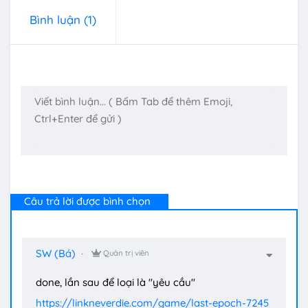
Bình luận
(1)
Câu trả lời được bình chọn
SW (Bá)
Quản trị viên
done, lần sau để loại là "yêu cầu"
https://linkneverdie.com/game/last-epoch-7245