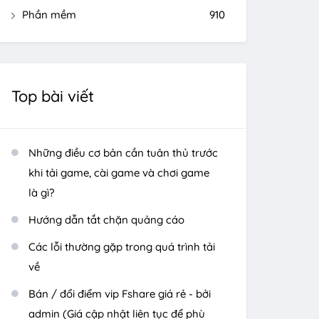
Phần mềm
910
Top bài viết
Những điều cơ bản cần tuân thủ trước
khi tải game, cài game và chơi game
là gì?
Hướng dẫn tắt chặn quảng cáo
Các lỗi thường gặp trong quá trình tải
về
Bán / đổi điểm vip Fshare giá rẻ - bởi
admin (Giá cập nhật liên tục để phù