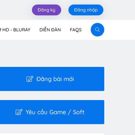
Đăng ký
Đăng nhập
M HD - BLURAY
DIỄN ĐÀN
FAQS
Đăng bài mới
Yêu cầu Game / Soft