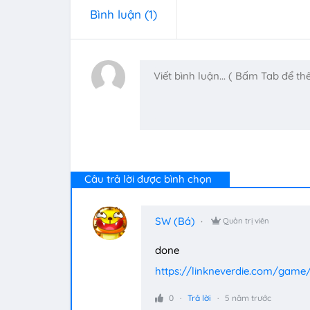
Bình luận
(1)
Câu trả lời được bình chọn
SW (Bá)
Quản trị viên
done
https://linkneverdie.com/game
0
Trả lời
5 năm trước