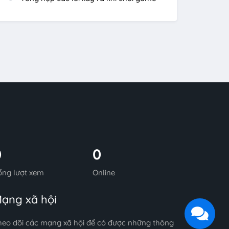
0
0
ổng lượt xem
Online
ạng xã hội
heo dõi các mạng xã hội để có được những thông