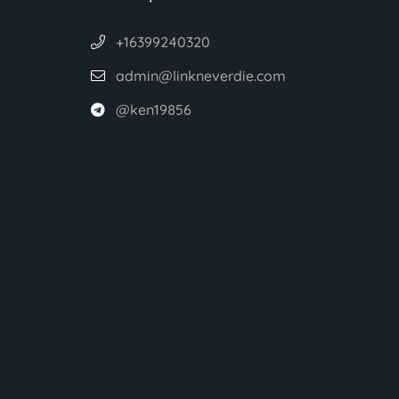
+16399240320
admin@linkneverdie.com
@ken19856