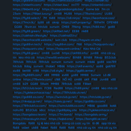
https://go88vn.sa.com/
|
https://taihitclub.cn.com/
|
https://sshbet.io/
|
https://shbethi.com/
|
https://shbet.law/
|
nn777
|
https://shbetb0.com/
|
https://8kbet8.org/
|
https://trangcadobongda.bio/
|
Game bài
|
7m cn
|
23win
|
https://f8bet.luxury/
|
cm88
|
MU88
|
https://78wind.com/
|
UU88
|
https://fly88.select/
|
7M
|
tk88
|
https://o8.ninja/
|
https://keonhacai.cool/
|
https://7mcn.llc/
|
bj88
|
o8
|
okvip
|
https://ok9.property/
|
789WIN
|
OPEN88
|
GG88
|
78win.so
|
hitclub
|
sunwin
|
CM88
|
79king
|
https://hi88.me/
|
go88
|
https://fly88.green/
|
https://ok9bet.net/
|
EE88
|
nk88
|
https://cakhiatv.lifestyle/
|
https://cakhia03.tv/
|
https://keonhacai18.website/
|
iwin club
|
https://haywin-vn.site/
|
https://go88vn.tech/
|
https://say88vn.com/
|
f168
|
https://hoiquantv.vip/
|
https://hoiquantv.site/
|
https://hoiquantv.online/
|
Kèo Nhà Cái
|
https://fly88.gives/
|
cm88
|
Luck8
|
https://ok988.info/
|
jun88
|
nhà cái uy
tín
|
kèo nhà cái
|
https://new88.webcam/
|
BIN88
|
BIN88
|
Rikvip
|
B52club
|
789club
|
789club
|
789club
|
sunwin
|
sunwin
|
sunwin
|
mb66
|
go88
|
sao789
|
hitclub
|
8day
|
sunwin
|
thabet
|
MB66
|
https://ok9.events/
|
ao88
|
ga6789
|
siu88
|
bet88
|
rr88
|
https://o8.style/
|
https://gg88.center/
|
https://fly8889.com/
|
x88
|
MM88
|
ev88
|
yo88
|
MM88
|
Sunwin
|
Lô đề
online
|
https://78wintx.com/
|
c168
|
NỔ HŨ
|
cm88
|
ok9
|
F168
|
Jun88
|
x88
|
cm88
|
b29
|
GG88
|
58win
|
MM88
|
789club
|
sc88
|
F8bet
|
https://b52club.team
|
FC88
|
Red88
|
https://hi88.pink/
|
cm88
|
kèo nhà cái
|
https://tylekeonhacai.top/
|
https://789clubb.uk.net/
|
https://go888.sa.com/
|
https://iwinclub.jp.net/
|
https://hitclubb.jp.net/
|
https://rikvipp.jp.net/
|
https://taixiu.jp.net/
|
https://go88b.co.com/
|
https://789club1.co.com/
|
https://iwinclub86.co.com/
|
MB66
|
good88
|
ko66
|
nohu90
|
B52Club
|
k8cc
|
https://go88play.site
|
https://tylekeonhacai.vin/
|
https://bongdaso.team/
|
https://7m.band/
|
https://bongdalu.army/
|
https://nhacaiuytin.moi/
|
https://kqbd.one/
|
https://bong88.se.net/
|
Bongdalu
|
fb88
|
tỷ lệ kèo nhà cái
|
trang cá cược uy tín
|
lô đề
|
app tài xỉu
|
fb88
|
vsbet
|
uk88
|
fabet
|
fb88
|
fb88
|
fb88
|
nhà cái uy tín
|
nhà cái uy tín
|