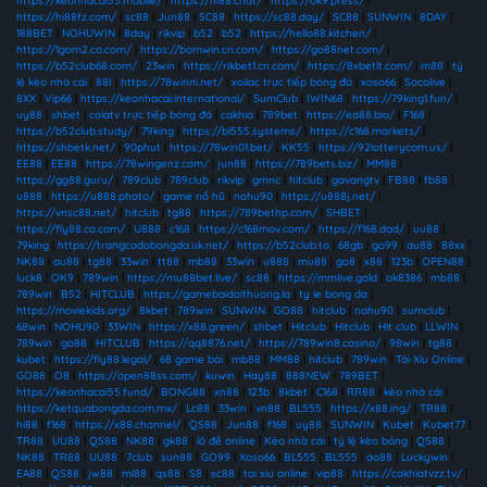
https://keonhacai55.mobile/
|
https://hi88.chat/
|
https://ok9.press/
|
https://hi88fz.com/
|
sc88
|
Jun88
|
SC88
|
https://sc88.day/
|
SC88
|
SUNWIN
|
8DAY
|
188BET
|
NOHUWIN
|
8day
|
rikvip
|
b52
|
b52
|
https://hello88.kitchen/
|
https://1gom2.co.com/
|
https://bomwin.cn.com/
|
https://go88net.com/
|
https://b52club68.com/
|
23win
|
https://rikbet1.cn.com/
|
https://8xbetlt.com/
|
m88
|
tỷ
lệ kèo nhà cái
|
88I
|
https://78winni.net/
|
xoilac trực tiếp bóng đá
|
xoso66
|
Socolive
|
8XX
|
Vip66
|
https://keonhacai.international/
|
SumClub
|
IWIN68
|
https://79king1.fun/
|
uy88
|
shbet
|
colatv trực tiếp bóng đá
|
cakhia
|
789bet
|
https://ea88.bio/
|
F168
|
https://b52club.study/
|
79king
|
https://bl555.systems/
|
https://c168.markets/
|
https://shbetk.net/
|
90phut
|
https://78win01.bet/
|
KK55
|
https://92lotterycom.us/
|
EE88
|
EE88
|
https://78wingenz.com/
|
jun88
|
https://789bets.biz/
|
MM88
|
https://gg88.guru/
|
789club
|
789club
|
rikvip
|
gmnc
|
hitclub
|
gavangtv
|
FB88
|
fb88
|
u888
|
https://u888.photo/
|
game nổ hũ
|
nohu90
|
https://u888j.net/
|
https://vnsc88.net/
|
hitclub
|
tg88
|
https://789bethp.com/
|
SHBET
|
https://fly88.co.com/
|
U888
|
c168
|
https://c168mov.com/
|
https://f168.dad/
|
uu88
|
79king
|
https://trangcadobongda.uk.net/
|
https://b52club.to
|
68gb
|
go99
|
au88
|
88xx
|
NK88
|
au88
|
tg88
|
33win
|
tt88
|
mb88
|
33win
|
u888
|
mu88
|
go8
|
x88
|
123b
|
OPEN88
|
luck8
|
OK9
|
789win
|
https://mu88bet.live/
|
sc88
|
https://mmlive.gold
|
ok8386
|
mb88
|
789win
|
B52
|
HITCLUB
|
https://gamebaidoithuong.la
|
ty le bong da
|
https://moviekids.org/
|
8kbet
|
789win
|
SUNWIN
|
GO88
|
hitclub
|
nohu90
|
sumclub
|
68win
|
NOHU90
|
33WIN
|
https://x88.green/
|
shbet
|
Hitclub
|
Hitclub
|
Hit club
|
LLWIN
|
789win
|
go88
|
HITCLUB
|
https://qq8876.net/
|
https://789win8.casino/
|
98win
|
tg88
|
kubet
|
https://fly88.legal/
|
68 game bài
|
mb88
|
MM88
|
hitclub
|
789win
|
Tài Xỉu Online
|
GO88
|
O8
|
https://open88ss.com/
|
kuwin
|
Hay88
|
888NEW
|
789BET
|
https://keonhacai55.fund/
|
BONG88
|
xn88
|
123b
|
8kbet
|
C168
|
RR88
|
kèo nhà cái
|
https://ketquabongda.com.mx/
|
Lc88
|
33win
|
vn88
|
BL555
|
https://x88.ing/
|
TR88
|
hi88
|
f168
|
https://x88.channel/
|
QS88
|
Jun88
|
f168
|
uy88
|
SUNWIN
|
Kubet
|
Kubet77
|
TR88
|
UU88
|
QS88
|
NK88
|
gk88
|
lô đề online
|
Kèo nhà cái
|
tỷ lệ kèo bóng
|
QS88
|
NK88
|
TR88
|
UU88
|
7club
|
sun88
|
GO99
|
Xoso66
|
BL555
|
BL555
|
ao88
|
Luckywin
|
EA88
|
QS88
|
jw88
|
ml88
|
qs88
|
S8
|
sc88
|
tai xiu online
|
vip88
|
https://cakhiatvzz.tv/
|