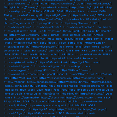
https://f8bet.luxury/
|
cm88
|
MU88
|
https://78wind.com/
|
UU88
|
https://fly88.select/
|
7M
|
tg88
|
https://o8.ninja/
|
https://keonhacai.cool/
|
https://7mcn.llc/
|
bj88
|
o8
|
okvip
|
https://ok9.property/
|
789WIN
|
OPEN88
|
GG88
|
78win.so
|
hitclub
|
sunwin
|
CM88
|
79king
|
https://hi88.me/
|
go88
|
https://fly88.green/
|
https://ok9bet.net/
|
EE88
|
nk88
|
https://cakhiatv.lifestyle/
|
https://cakhia03.tv/
|
https://keonhacai18.website/
|
iwin club
|
https://haywin-vn.site/
|
https://go88vn.tech/
|
https://say88vn.com/
|
f168
|
https://hoiquantv.vip/
|
https://hoiquantv.site/
|
https://hoiquantv.online/
|
Kèo Nhà Cái
|
https://fly88.gives/
|
cm88
|
Luck8
|
https://ok988.info/
|
jun88
|
nhà cái uy tín
|
kèo nhà
cái
|
https://new88.webcam/
|
BIN88
|
BIN88
|
Rikvip
|
B52club
|
789club
|
789club
|
789club
|
sunwin
|
sunwin
|
sunwin
|
mb66
|
go88
|
sao789
|
hitclub
|
8day
|
sunwin
|
thabet
|
MB66
|
https://ok9.events/
|
ao88
|
ga6789
|
siu88
|
bet88
|
rr88
|
https://o8.style/
|
https://gg88.center/
|
https://fly8889.com/
|
x88
|
MM88
|
ev88
|
yo88
|
MM88
|
Sunwin
|
Lô đề online
|
https://78wintx.com/
|
c168
|
NỔ HŨ
|
cm88
|
ok9
|
F168
|
Jun88
|
x88
|
cm88
|
b29
|
GG88
|
58win
|
MM88
|
789club
|
nohu
|
sc88
|
F8bet
|
https://f1688.world/
|
UG88
|
https://b52club.team
|
FC88
|
Red88
|
https://hi88.pink/
|
cm88
|
kèo nhà cái
|
https://tylekeonhacai.top/
|
https://789clubb.uk.net/
|
https://go888.sa.com/
|
https://iwinclub.jp.net/
|
https://hitclubb.jp.net/
|
https://rikvipp.jp.net/
|
https://taixiu.jp.net/
|
https://go88b.co.com/
|
https://789club1.co.com/
|
https://iwinclub86.co.com/
|
MB66
|
good88
|
ko66
|
https://kc168.net/
|
nohu90
|
B52Club
|
k8cc
|
https://go88play.site
|
https://tylekeonhacai.vin/
|
https://bongdaso.team/
|
https://7m.band/
|
https://bongdalu.army/
|
https://nhacaiuytin.moi/
|
https://kqbd.one/
|
https://bong88.se.net/
|
Bongdalu
|
fb88
|
tỷ lệ kèo nhà cái
|
trang cá cược uy tín
|
lô đề
|
app tài xỉu
|
fb88
|
vsbet
|
uk88
|
fabet
|
fb88
|
fb88
|
fb88
|
nhà cái uy tín
|
nhà cái uy tín
|
nhà cái uy tín
|
nhà cái uy tín
|
nhà cái uy tín
|
nhà cái uy tín
|
https://7mcn.voto/
|
QS88
|
cm88
|
https://qq88.media/
|
https://shbet.info/
|
https://ok99678.com/
|
77win
|
88XX
|
Rikvip
|
V9Bet
|
SC88
|
TẢI SUN WIN
|
Da88
|
Hitclub
|
Hitclub
|
https://ok9.watch/
|
https://fly88.deal/
|
https://trangcacuocbongda.bio/
|
hitclub
|
Z188
|
AO88
|
https://sunwin.guru/
|
https://go88.baby/
|
https://hitclub.cab/
|
https://iwin.page/
|
https://b52.you/
|
https://789club-ceo.net/
|
B52
|
Gemwin
|
rikvip
|
sunwin
|