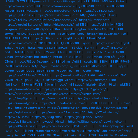
|
UY88
|
ALO789
|
68gamebai
|
https://uu88.nagoya/
|
sc88
|
RR88
|
b52club
|
Kubet
|
https://zowin.it.com
|
O8
|
https://sunwinvv.com/
|
bj 88
|
J188
|
UU88
|
nk88
|
ae888
|
xoso66
|
ee88
|
kqxs.vip
|
https://u888.gallery/
|
QS88
|
https://uy88.com.de/
|
https://uy88.in.net/
|
https://ea88.mex.com/
|
KJC
|
https://hbet.red/
|
LLwin
|
https://hitclub68.cn.com/
|
https://keonhacaitv.io/
|
https://sunwinn.cat/
|
https://sunwin68.cn.com/
|
https://hitclubvn.ch/
|
ok8386
|
https://sc88.link/
|
PG66
|
luckywin
|
https://mm88.report/
|
ON68
|
RR88
|
Kingfun
|
Kèo Nhà Cái
|
O8
|
EA88
|
68WIN
|
MMOO
|
u888ez.com
|
tg88
|
sc88
|
u888
|
u888
|
https://good88.gives/
|
j88
|
f168
|
RR88
|
C168
|
https://hi88com.biz/
|
say88
|
say88
|
28bet
|
ON68
|
https://kkwin.co.com/
|
789f
|
789BET
|
QS88
|
ae888
|
qs88
|
https://m88.actor/
|
bj88
|
8xbet
|
789win
|
https://nohu52.art
|
789win
|
789 club
|
Sunwin
|
https://m88zo.com/
|
GG88
|
NK88
|
FV88
|
TG88
|
Vipwin
|
EA88
|
HIT CLUB
|
uu88
|
VIP66
|
78WIN
|
Go88
|
Vin88
|
https://hitclub88.studio/
|
bet88
|
EG333
|
lc88
|
uu88
|
mb88
|
nhà cái uy tín
|
23win
|
https://789bet7a.com/
|
jun88
|
winvn
|
Ae888
|
xocdia88
|
888VI
|
888P
|
99WIN
|
LV88
|
Luck8.com
|
https://go88media.com/
|
QS88
|
99OK
|
s8tvq.com
|
U888
|
qq88
|
Jun88
|
U888
|
U888
|
ao88
|
go88
|
789win
|
88I
|
88I
|
U888
|
jun88
|
https://new889.blue/
|
789club
|
https://keonhacai9.vip/
|
U888
|
u888
|
sodo66
|
Go8
|
23win
|
789p
|
go88
|
KQBD
|
https://gg88vn.net/
|
https://bj88ac.com/
|
uu88
|
Mu88.com
|
789win
|
FV88
|
78win
|
https://mv88z.app/
|
hitclub
|
23win
|
98win
|
ok8386
|
https://sunwin1.com.co/
|
https://go88a.bid/
|
https://hitclub1.jpn.com/
|
https://iwin.it.com/
|
https://789club63.com/
|
https://rikvipv2.com/
|
https://rikvip3.jp.net/
|
https://keonhacai5.hot/
|
https://gamebaidoithuong1.io/
|
https://sunwin1.jp.net/
|
https://sc88.solutions/
|
sunwin
|
Jun88
|
U888
|
U888
|
Sunwin
|
RR88
|
https://f8betv1.com/
|
https://bongdalu.cfd/
|
go88com.club
|
haywinvip.jp.net
|
https://kqbd.sa.com/
|
https://keonhacai52.sa.com/
|
S8
|
https://78win.dental/
|
https://c168.info/
|
https://fly888y.com/
|
https://go88p.one/
|
iWin68
|
https://go88bet.in.net/
|
nowgoal
|
Mmwin
|
https://c168game.com/
|
zowinmoi.com
|
https://789-club.best
|
https://b52club-vn.com
|
PG88
|
vf555
|
Fun88dangnhap.net
|
w88
|
w88
|
AU88
|
kubet
|
trang chủ mb88
|
trang chủ au88
|
trang chủ x88
|
trang chủ tg88
|
trang chủ c168
|
XX88
|
xx88
|
S8
|
33win
|
cakhiatv
|
8kbet
|
UY88
|
bet88
|
lô đề online
|