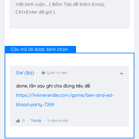
Câu trả lời được bình chọn
SW (Bá)
Quản trị viên
done, lần sau ghi cho đúng tiêu đề
https://linkneverdie.com/game/ben-and-ed-
blood-party-7269
0
Trả lời
5 năm trước