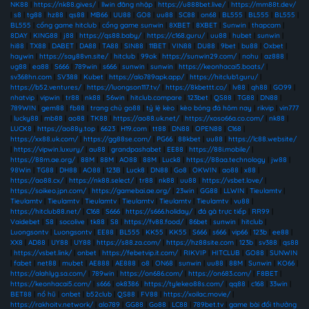
NK88
|
https://nk88.gives/
|
llwin đăng nhập
|
https://u888bet.live/
|
https://mm88t.dev/
|
s8
|
tg88
|
hz88
|
qs88
|
MB66
|
UU88
|
GO8
|
uu88
|
SC88
|
on68
|
BL555
|
BL555
|
BL555
|
BL555
|
cổng game hitclub
|
cổng game sunwin
|
8XBET
|
8XBET
|
Sunwin
|
thapcam
|
8DAY
|
KING88
|
j88
|
https://qs88.baby/
|
https://c168.guru/
|
uu88
|
hubet
|
sunwin
|
hi88
|
TX88
|
DABET
|
DA88
|
TA88
|
SIN88
|
11BET
|
VIN88
|
DU88
|
9bet
|
bu88
|
Oxbet
|
haywin
|
https://say88vn.site/
|
hitclub
|
99ok
|
https://sunwin29.com/
|
nohu
|
az888
|
ug88
|
ea88
|
S666
|
789win
|
s666
|
sunwin
|
sunwin
|
https://keonhacai5.boats/
|
sv368hn.com
|
SV388
|
Kubet
|
https://alo789apk.app/
|
https://hitclub1.guru/
|
https://b52.ventures/
|
https://luongson117.tv/
|
https://8kbettt.co/
|
lv88
|
qh88
|
GO99
|
nhatvip
|
vipwin
|
tr88
|
nk88
|
56win
|
hitclub.compare
|
123bet
|
QS88
|
TG88
|
DN88
|
789WIN
|
gem88
|
fb88
|
trang chủ go88
|
tỷ lệ kèo
|
kèo bóng đá hôm nay
|
rikvip
|
vin777
|
lucky88
|
mb88
|
ao88
|
TK88
|
https://ao88.uk.net/
|
https://xoso66a.co.com/
|
nk88
|
LUCK8
|
https://ao88y.top
|
6623
|
H19.com
|
tt88
|
DN88
|
OPEN88
|
C168
|
https://xx88.uk.com/
|
https://gg88se.com/
|
PG66
|
88kbet
|
uu88
|
https://lc88.website/
|
https://vipwin.luxury/
|
au88
|
grandpashabet
|
EE88
|
https://88i.mobile/
|
https://88m.ae.org/
|
88M
|
88M
|
AO88
|
88M
|
Luck8
|
https://88aa.technology
|
jw88
|
98Win
|
TG88
|
DH88
|
AO88
|
123B
|
Luck8
|
DN88
|
Go8
|
OKWIN
|
ao88
|
x88
|
https://ao88.cx/
|
https://nk88.select/
|
tr88
|
nk88
|
uu88
|
https://vsbet.love/
|
https://soikeo.jpn.com/
|
https://gamebai.ae.org/
|
23win
|
GG88
|
LLWIN
|
Tieulamtv
|
Tieulamtv
|
Tieulamtv
|
Tieulamtv
|
Tieulamtv
|
Tieulamtv
|
Tieulamtv
|
vu88
|
https://hitclub88.net/
|
C168
|
S666
|
https://s666.holiday/
|
đá gà trực tiếp
|
RR99
|
Vaidebet
|
S8
|
socolive
|
tk88
|
S8
|
https://fv88.food/
|
86bet
|
sunwin
|
hitclub
|
Luongsontv
|
Luongsontv
|
EE88
|
BL555
|
KK55
|
KK55
|
S666
|
s666
|
vip66
|
123b
|
ee88
|
XX8
|
AD88
|
UY88
|
UY88
|
https://s88.za.com/
|
https://hz88site.com
|
123b
|
sv388
|
qs88
|
https://vsbet.link/
|
onbet
|
https://febetvip.it.com/
|
RIKVIP
|
HITCLUB
|
GO88
|
SUNWIN
|
fabet
|
net88
|
mubet
|
AE888
|
AE888
|
o8
|
ON68
|
sunwin
|
uu88
|
88M
|
Sunwin
|
KO66
|
https://alahlyg.sa.com/
|
789win
|
https://on686.com/
|
https://on683.com/
|
F8BET
|
https://keonhacai5.com/
|
s666
|
ok8386
|
https://tylekeo88s.com/
|
qq88
|
c168
|
33win
|
BET88
|
nổ hũ
|
onbet
|
b52club
|
QS88
|
FV88
|
https://xoilac.movie/
|
https://rakhoitv.network/
|
alo789
|
GG88
|
Go88
|
LC88
|
789bet.tv
|
game bài đổi thưởng