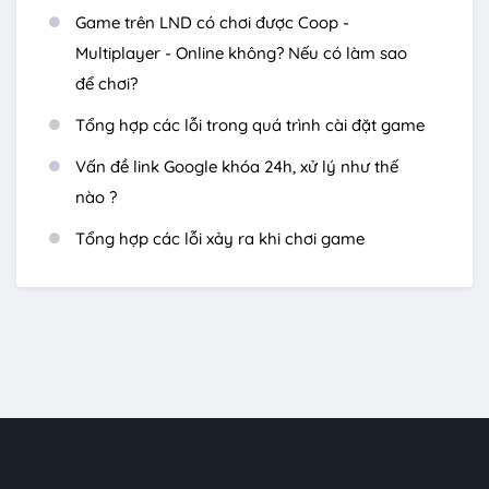
Game trên LND có chơi được Coop -
Multiplayer - Online không? Nếu có làm sao
để chơi?
Tổng hợp các lỗi trong quá trình cài đặt game
Vấn đề link Google khóa 24h, xử lý như thế
nào ?
Tổng hợp các lỗi xảy ra khi chơi game