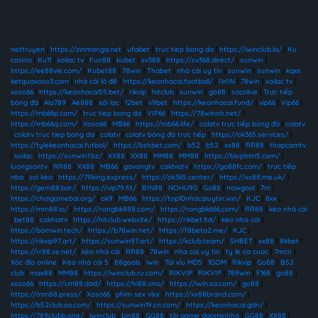
nettruyen
|
https://zinmanga.net
|
ufabet
|
truc tiep bong da
|
https://iwinclub.la/
|
Ku
casino
|
Ku11
|
xoilac tv
|
Fun88
|
kubet
|
sv388
|
https://sv368.direct/
|
sunwin
|
https://ee88vie.com/
|
Kubet88
|
78win
|
Thabet
|
nhà cái uy tín
|
sunwin
|
sunwin
|
kqxs
ketquaxoso3.com
|
nhà cái lô đề
|
https://keonhacai.football/
|
IWIN
|
78win
|
xoilac tv
|
xoso66
|
https://keonhacai55.bet/
|
rikvip
|
hitclub
|
sunwin
|
go88
|
socolive
|
Trực tiếp
bóng đá
|
Alo789
|
Ae888
|
xôi lạc
|
12bet
|
v9bet
|
https://keonhacai.fund/
|
vip66
|
Vip66
|
https://mb66p.com/
|
truc tiep bong da
|
VIP66
|
https://78winnh.net/
|
https://mb66q.com/
|
Xoso66
|
MB66
|
https://mb66.life/
|
colatv trực tiếp bóng đá
|
colatv
|
colatv truc tiep bong da
|
colatv
|
colatv bóng đá trực tiếp
|
https://ok365.services/
|
https://tylekeonhacai.futbol/
|
https://bshbet.com/
|
b52
|
b52
|
xx88
|
RR88
|
thapcamtv
|
xoilac
|
https://sunwin1.bz/
|
XX88
|
XX88
|
MM88
|
MM88
|
https://bluphim5.com/
|
luongsontv
|
RR88
|
XX88
|
MB66
|
gavangtv
|
cakhiatv
|
https://go88fc.com/
|
trực tiếp
nba
|
soi kèo
|
https://79king.express/
|
https://ok365.center/
|
https://xx88.me.uk/
|
https://gem88.bar/
|
https://vip79.fit/
|
BIN88
|
NOHU90
|
Go88
|
nowgoal
|
7m
|
https://choigamebai.org/
|
ok9
|
MB66
|
https://top10nhacaiuytin.win/
|
KJC
|
8xx
|
https://mm88.io/
|
https://rongbk888.com/
|
https://rongbk666.com/
|
RR88
|
kèo nhà cái
|
bet88
|
cakhiatv
|
https://hitclub.website/
|
https://rikbet.ltd/
|
kèo nhà cái
|
https://bomwin.tech/
|
https://b78win.net/
|
https://f8beta2.me/
|
KJC
|
https://rikvip97.art/
|
https://sunwin97.art/
|
https://kclub.team/
|
SHBET
|
xx88
|
8kbet
|
https://rr88.se.net/
|
kèo nhà cái
|
RR88
|
78win
|
nha cai uy tin
|
ty le ca cuoc
|
7mcn
|
Xóc đĩa online
|
Kèo nhà cái 5
|
88goals
|
iwin
|
Tài xỉu MD5
|
1GOM
|
Rikvip
|
Go88
|
B52
club
|
max88
|
MM88
|
https://iwinclub.ru.com/
|
RIKVIP
|
RIKVIP
|
789win
|
F168
|
go88
|
xoso66
|
https://cm88.dad/
|
https://hi88.uno/
|
https://iwin.sa.com/
|
go88
|
https://mm88.press/
|
Xoso66
|
phim sex vlxx
|
https://xx88brand.com/
|
https://b52club.sa.com/
|
https://sunwin19.cn.com/
|
https://keonhacai.gdn/
|
https://789clubb.one/
|
iwinclub
|
bin88
|
GG88
|
tải game daominhha
|
GG88
|
XX88
|