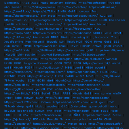
luongsontv
|
RR88
|
XX88
|
MB66
|
gavangtv
|
cakhiatv
|
https://go88fc.com/
|
trực tiếp
nba
|
soi kèo
|
https://79king.express/
|
https://ok365.center/
|
https://xx88.me.uk/
|
https://gem88.bar/
|
https://vip79.fit/
|
BIN88
|
Go88
|
nowgoal
|
7m
|
https://choigamebai.org/
|
ok9
|
MB66
|
https://top10nhacaiuytin.win/
|
KJC
|
8xx
|
https://mm88.io/
|
https://rongbk888.com/
|
https://rongbk666.com/
|
RR88
|
kèo nhà cái
|
bet88
|
cakhiatv
|
https://hitclub.website/
|
https://rikbet.ltd/
|
kèo nhà cái
|
https://bomwin.tech/
|
https://b78win.net/
|
https://f8beta2.me/
|
KJC
|
https://rikvip97.art/
|
https://sunwin97.art/
|
https://kclub.team/
|
SHBET
|
xx88
|
8kbet
|
https://rr88.se.net/
|
kèo nhà cái
|
RR88
|
78win
|
nha cai uy tin
|
ty le ca cuoc
|
7mcn
|
Xóc đĩa online
|
Kèo nhà cái 5
|
88goals
|
iwin
|
Tài xỉu MD5
|
1GOM
|
Rikvip
|
Go88
|
B52
club
|
max88
|
MM88
|
https://iwinclub.ru.com/
|
RIKVIP
|
RIKVIP
|
789win
|
go88
|
xoso66
|
https://cm88.dad/
|
https://hi88.uno/
|
https://iwin.sa.com/
|
go88
|
https://mm88.press/
|
Xoso66
|
phim sex vlxx
|
https://xx88brand.com/
|
https://b52club.sa.com/
|
https://sunwin19.cn.com/
|
https://keonhacai.gdn/
|
https://789clubb.one/
|
iwinclub
|
bin88
|
GG88
|
tải game daominhha
|
GG88
|
XX88
|
RR88
|
https://sunwin.talk/
|
nổ hũ
|
go88
|
Hitclub
|
PG99
|
https://pg66.us.com/
|
MB66
|
Jun88
|
MB66
|
open88
|
https://f168slot.com/
|
https://open886.com/
|
https://open88.today/
|
MB66
|
Sv368
|
OPEN88
|
PG99
|
https://hi88s.com/
|
FLY88
|
Bet88
|
nn777
|
MB66
|
https://fly88.uno/
|
789win
|
vaobet
|
SC88
|
GO88
|
dt68
|
kèo nhà cái
|
https://sunwin99.ceo/
|
https://go88.deal/
|
https://hitclubsbs.jp.net/
|
https://keonhacai.voto/
|
GG88
|
https://gg88.co.com/
|
gem88
|
B52
|
nổ hũ
|
https://tylekeonhacai.life/
|
https://new88.biz/
|
PG88
|
Bet168
|
23win
|
RR88
|
Hitclub
|
Go88
|
Iwin
|
sunwin
|
win79
|
V9bet
|
kqbd
|
sunwin
|
33win
|
https://8kbet.org/
|
https://keonhacaitop.com/
|
https://manclub99.com/
|
Bomwin
|
https://keonhacai95.com/
|
xx88
|
go88
|
b52
|
789club
|
rikvip
|
go88
|
hitclub
|
socolive
|
nổ hũ
|
tài xỉu online
|
game bài đổi thưởng
|
b52club
|
kèo nhà cái
|
sunwin
|
iwin
|
i9bet
|
https://rr88it.com/
|
FB88
|
FB88
|
FB88
|
FB88
|
FB88
|
b52
|
https://789clubze.win/
|
RR88
|
สล็อต
|
https://luphim.com/
|
79KING
|
https://kjc.football/
|
B52 club
|
Bong88
|
Sunwin
|
xem phim fun
|
ae888
|
CM88
|
https://88aa.actor/
|
https://b52club.money/
|
Max88
|
go88
|
https://keobongda.cafe/
|
uu88
|
KJC
|
https://cm88.vision/
|
open88
|
https://new88.market/
|
https://28bet.blue/