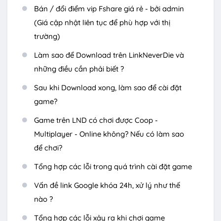
Bán / đổi điểm vip Fshare giá rẻ - bởi admin
(Giá cập nhật liên tục để phù hợp với thị
trường)
Làm sao để Download trên LinkNeverDie và
những điều cần phải biết ?
Sau khi Download xong, làm sao để cài đặt
game?
Game trên LND có chơi được Coop -
Multiplayer - Online không? Nếu có làm sao
để chơi?
Tổng hợp các lỗi trong quá trình cài đặt game
Vấn đề link Google khóa 24h, xử lý như thế
nào ?
Tổng hợp các lỗi xảy ra khi chơi game