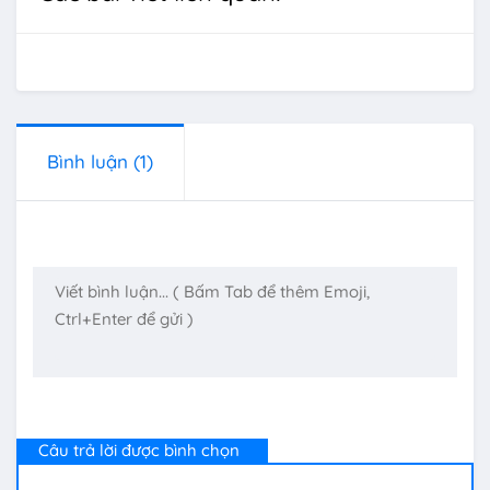
Bình luận
(1)
Câu trả lời được bình chọn