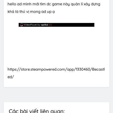
hello ad mình mới tìm dc game này quản lí xây dựng
khá là thú vị mong ad up ạ
https://store.steampowered.com/app/1330460/Becastl
ed/
Các bài viết liên quan: