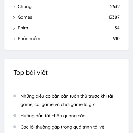
Chung
2632
Games
13387
Phim
34
Phần mềm
910
Top bài viết
Những điều cơ bản cần tuân thủ trước khi tải
game, cài game và chơi game là gì?
Hướng dẫn tắt chặn quảng cáo
Các lỗi thường gặp trong quá trình tải về