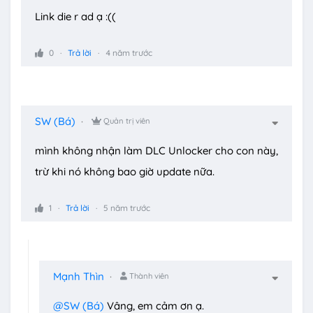
Link die r ad ạ :((
0
Trả lời
4 năm trước
SW (Bá)
Quản trị viên
mình không nhận làm DLC Unlocker cho con này,
trừ khi nó không bao giờ update nữa.
1
Trả lời
5 năm trước
Mạnh Thìn
Thành viên
@SW (Bá)
Vâng, em cảm ơn ạ.