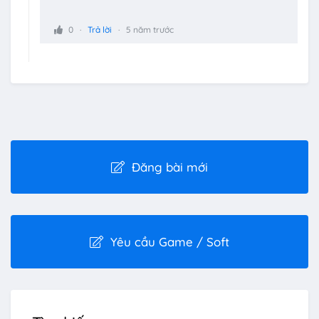
0
Trả lời
5 năm trước
Đăng bài mới
Yêu cầu Game / Soft