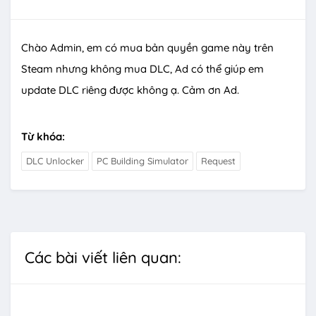
Chào Admin, em có mua bản quyền game này trên
Steam nhưng không mua DLC, Ad có thể giúp em
update DLC riêng được không ạ. Cảm ơn Ad.
Từ khóa:
DLC Unlocker
PC Building Simulator
Request
Các bài viết liên quan: