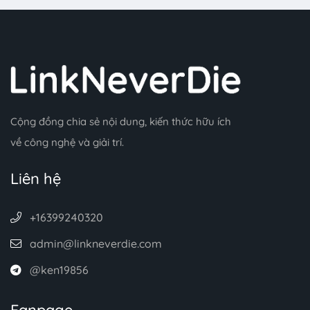
Cộng đồng chia sẻ nội dung, kiến thức hữu ích
về công nghệ và giải trí.
Liên hệ
+16399240320
admin@linkneverdie.com
@ken19856