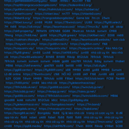
https://gamebaidoithuong.you/
|
f8bet
|
789BET
|
ALO789
|
F168
|
https://top10trangcacuocbongda.com/
|
https://lodeonline2.org/
|
https://go88vn.sa.com/
|
https://taihitclub.cn.com/
|
https://sshbet.io/
|
https://shbethi.com/
|
https://shbet.law/
|
nn777
|
https://shbetb0.com/
|
https://8kbet8.org/
|
https://trangcadobongda.bio/
|
Game bài
|
7m cn
|
23win
|
https://f8bet.luxury/
|
cm88
|
MU88
|
https://78wind.com/
|
UU88
|
https://fly88.select/
|
7M
|
tk88
|
https://o8.ninja/
|
https://keonhacai.cool/
|
https://7mcn.llc/
|
bj88
|
o8
|
okvip
|
https://ok9.property/
|
789WIN
|
OPEN88
|
GG88
|
78win.so
|
hitclub
|
sunwin
|
CM88
|
79king
|
https://hi88.me/
|
go88
|
https://fly88.green/
|
https://ok9bet.net/
|
EE88
|
nk88
|
https://cakhiatv.lifestyle/
|
https://cakhia03.tv/
|
https://keonhacai18.website/
|
iwin club
|
https://haywin-vn.site/
|
https://go88vn.tech/
|
https://say88vn.com/
|
f168
|
https://hoiquantv.vip/
|
https://hoiquantv.site/
|
https://hoiquantv.online/
|
Kèo Nhà Cái
|
https://fly88.gives/
|
cm88
|
Luck8
|
https://ok988.info/
|
jun88
|
nhà cái uy tín
|
kèo nhà
cái
|
https://new88.webcam/
|
BIN88
|
BIN88
|
Rikvip
|
B52club
|
789club
|
789club
|
789club
|
sunwin
|
sunwin
|
sunwin
|
mb66
|
go88
|
sao789
|
hitclub
|
8day
|
sunwin
|
thabet
|
MB66
|
https://ok9.events/
|
ga6789
|
siu88
|
bet88
|
rr88
|
https://o8.style/
|
https://gg88.center/
|
https://fly8889.com/
|
x88
|
MM88
|
ev88
|
yo88
|
MM88
|
Sunwin
|
Lô đề online
|
https://78wintx.com/
|
c168
|
NỔ HŨ
|
cm88
|
ok9
|
F168
|
Jun88
|
x88
|
cm88
|
b29
|
GG88
|
58win
|
MM88
|
789club
|
sc88
|
F8bet
|
https://b52club.team
|
FC88
|
Red88
|
https://hi88.pink/
|
cm88
|
kèo nhà cái
|
https://tylekeonhacai.top/
|
https://789clubb.uk.net/
|
https://go888.sa.com/
|
https://iwinclub.jp.net/
|
https://hitclubb.jp.net/
|
https://rikvipp.jp.net/
|
https://taixiu.jp.net/
|
https://go88b.co.com/
|
https://789club1.co.com/
|
https://iwinclub86.co.com/
|
MB66
|
good88
|
ko66
|
nohu90
|
B52Club
|
k8cc
|
https://go88play.site
|
https://tylekeonhacai.vin/
|
https://bongdaso.team/
|
https://7m.band/
|
https://bongdalu.army/
|
https://nhacaiuytin.moi/
|
https://kqbd.one/
|
https://bong88.se.net/
|
Bongdalu
|
fb88
|
tỷ lệ kèo nhà cái
|
trang cá cược uy tín
|
lô đề
|
app tài xỉu
|
fb88
|
vsbet
|
uk88
|
fabet
|
fb88
|
fb88
|
fb88
|
nhà cái uy tín
|
nhà cái uy tín
|
nhà cái uy tín
|
nhà cái uy tín
|
nhà cái uy tín
|
nhà cái uy tín
|
https://7mcn.voto/
|
QS88
|
cm88
|
https://qq88.media/
|
https://ok99678.com/
|
77win
|
88XX
|
Rikvip
|
V9Bet
|
SC88
|