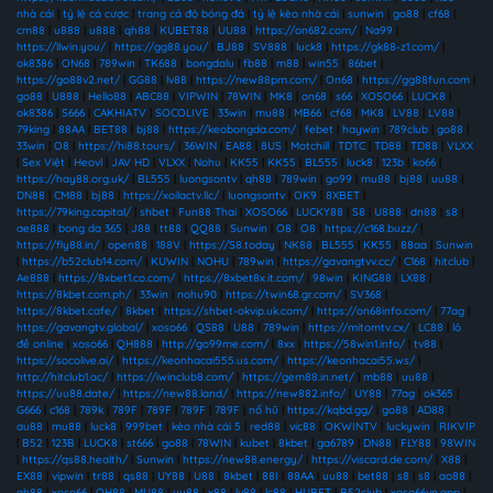
nhà cái
|
tỷ lệ cá cược
|
trang cá độ bóng đá
|
tỷ lệ kèo nhà cái
|
sunwin
|
go88
|
cf68
|
cm88
|
u888
|
u888
|
qh88
|
KUBET88
|
UU88
|
https://on682.com/
|
Na99
|
https://llwin.you/
|
https://gg88.you/
|
BJ88
|
SV888
|
luck8
|
https://gk88-z1.com/
|
ok8386
|
ON68
|
789win
|
TK688
|
bongdalu
|
fb88
|
m88
|
win55
|
86bet
|
https://go88v2.net/
|
GG88
|
lv88
|
https://new88pm.com/
|
On68
|
https://gg88fun.com
|
go88
|
U888
|
Hello88
|
ABC88
|
VIPWIN
|
78WIN
|
MK8
|
on68
|
s66
|
XOSO66
|
LUCK8
|
ok8386
|
S666
|
CAKHIATV
|
SOCOLIVE
|
33win
|
mu88
|
MB66
|
cf68
|
MK8
|
LV88
|
LV88
|
79king
|
88AA
|
BET88
|
bj88
|
https://keobongda.com/
|
febet
|
haywin
|
789club
|
go88
|
33win
|
O8
|
https://hi88.tours/
|
36WIN
|
EA88
|
8US
|
Motchill
|
TDTC
|
TD88
|
TD88
|
VLXX
|
Sex Việt
|
Heovl
|
JAV HD
|
VLXX
|
Nohu
|
KK55
|
KK55
|
BL555
|
luck8
|
123b
|
ko66
|
https://hay88.org.uk/
|
BL555
|
luongsontv
|
qh88
|
789win
|
go99
|
mu88
|
bj88
|
uu88
|
DN88
|
CM88
|
bj88
|
https://xoilactv.llc/
|
luongsontv
|
OK9
|
8XBET
|
https://79king.capital/
|
shbet
|
Fun88 Thai
|
XOSO66
|
LUCKY88
|
S8
|
U888
|
dn88
|
s8
|
ae888
|
bong da 365
|
J88
|
tt88
|
QQ88
|
Sunwin
|
O8
|
O8
|
https://c168.buzz/
|
https://fly88.in/
|
open88
|
188V
|
https://S8.today
|
NK88
|
BL555
|
KK55
|
88aa
|
Sunwin
|
https://b52club14.com/
|
KUWIN
|
NOHU
|
789win
|
https://gavangtvv.cc/
|
C168
|
hitclub
|
Ae888
|
https://8xbet1.co.com/
|
https://8xbet8x.it.com/
|
98win
|
KING88
|
LX88
|
https://8kbet.com.ph/
|
33win
|
nohu90
|
https://twin68.gr.com/
|
SV368
|
https://8kbet.cafe/
|
8kbet
|
https://shbet-okvip.uk.com/
|
https://on68info.com/
|
77ag
|
https://gavangtv.global/
|
xoso66
|
QS88
|
U88
|
789win
|
https://mitomtv.cx/
|
LC88
|
lô
đề online
|
xoso66
|
QH888
|
http://go99me.com/
|
8xx
|
https://58win1.info/
|
tv88
|
https://socolive.ai/
|
https://keonhacai555.us.com/
|
https://keonhacai55.ws/
|
http://hitclub1.ac/
|
https://iwinclub8.com/
|
https://gem88.in.net/
|
mb88
|
uu88
|
https://uu88.date/
|
https://new88.land/
|
https://new882.info/
|
UY88
|
77ag
|
ok365
|
G666
|
c168
|
789k
|
789F
|
789F
|
789F
|
789F
|
nổ hũ
|
https://kqbd.gg/
|
go88
|
AD88
|
au88
|
mu88
|
luck8
|
999bet
|
kèo nhà cái 5
|
red88
|
vic88
|
OKWINTV
|
luckywin
|
RIKVIP
|
B52
|
123B
|
LUCK8
|
st666
|
go88
|
78WIN
|
kubet
|
8kbet
|
ga6789
|
DN88
|
FLY88
|
98WIN
|
https://qs88.health/
|
Sunwin
|
https://new88.energy/
|
https://viscard.de.com/
|
X88
|
EX88
|
vipwin
|
tr88
|
qs88
|
UY88
|
U88
|
8kbet
|
88I
|
88AA
|
uu88
|
bet88
|
s8
|
s8
|
ao88
|
qh88
|
xoso66
|
QH88
|
MU88
|
uy88
|
x88
|
lv88
|
lc88
|
HUBET
|
B52club
|
xoso66vn.app
|