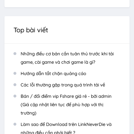
Top bài viết
Những điều cơ bản cần tuân thủ trước khi tải
game, cài game và chơi game là gì?
Hướng dẫn tắt chặn quảng cáo
Các lỗi thường gặp trong quá trình tải về
Bán / đổi điểm vip Fshare giá rẻ - bởi admin
(Giá cập nhật liên tục để phù hợp với thị
trường)
Làm sao để Download trên LinkNeverDie và
những điều cần phải biết ?