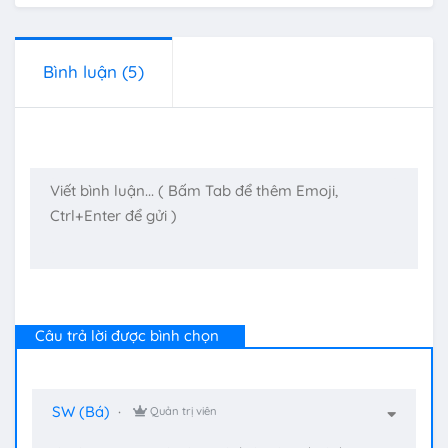
Bình luận
(5)
Câu trả lời được bình chọn
SW (Bá)
Quản trị viên