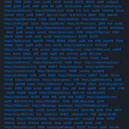
NK88
|
TR88
|
UU88
|
7club
|
sun88
|
GO99
|
Xoso66
|
BL555
|
BL555
|
ao88
|
Luckywin
|
EA88
|
QS88
|
jw88
|
ml88
|
qs88
|
S8
|
sc88
|
tai xiu online
|
vip88
|
https://cakhiatvzz.tv/
|
https://ee8838.com/
|
https://123b888.com/
|
GG88
|
KJC
|
KJC
|
ww88
|
SUNWIN
|
Tài xỉu
Sunwin
|
bl555
|
uu88
|
SHBET
|
kèo trực tuyến
|
tỷ lệ nhà cái
|
8kbet
|
789k
|
open88
|
https://open88v.online/
|
VIP66
|
XX88
|
https://lv88.ltd/
|
https://dh88.video/
|
https://sx88.gold/
|
32win
|
https://qs881.ink/
|
https://ev99.eu.com/
|
qh88
|
x88
|
mu88
|
sunwin
|
go88
|
rikbet
|
https://keonhacaivnic.com/
|
iwin
|
taixiu88.io
|
gem88
|
keonhacai
|
rikbet
|
go88
|
sunwin
|
sunwin
|
https://gmnc.club/
|
EE88
|
https://123bett.io/
|
EE88
|
33WIN
|
kubet
|
au88
|
au88
|
Luck8
|
https://luck8.so/
|
BL555
|
BL555
|
https://kp88.social/
|
open88
|
79king
|
AE888
|
AE888
|
uy88
|
x88
|
z188
|
daga88
|
33win
|
188bet
|
fabet
|
big88
|
go88
|
nohu
|
bet88
|
https://uy88.de.com/
|
HITCLUB
|
https://uu88n.org/
|
tr88
|
sunwin
|
https://qh88kyc.com/
|
https://rr886j.com/
|
ae888
|
mcw
|
kuwin
|
88bet
|
x88
|
ao88
|
qq88
|
J88
|
sumclub
|
go88
|
B52 club
|
https://shbet.health/
|
gavangtv
|
https://vnew88.net/
|
nổ hũ
|
FLY88
|
mu88
|
https://qs88.team/
|
https://luongsontv.llc/
|
hz88
|
68win
|
https://soikeonhacai.one/
|
https://hitcluba.cn.com/
|
XX88
|
8XBET
|
https://rikvip.mx/
|
https://go88hv.com/
|
https://sunwinn.in.net/
|
http://7899club.com/
|
VN168
|
socolive
|
xocdia88
|
https://luck8.dad
|
LV88
|
ao88
|
DN88
|
https://58win.autos/
|
8XBET
|
Fun88
|
Hitclub
|
Fun88
|
https://qs88.free/
|
https://vipwin.green/
|
rr88
|
https://gg88.directory
|
GG88
|
hitclub
|
gem88
|
kubet
|
https://c168.zone/
|
Sunwin
|
79KING
|
23win
|
tỷ lệ bóng đá trực
tuyến
|
U888
|
U888
|
hubet
|
ee88
|
ao88
|
88vv
|
x88
|
dn88
|
ga888
|
vn168
|
vn168
|
vn168
|
Hay88
|
Hay88
|
Hay88
|
https://nhacaiuytin.ro/
|
Bom win
|
xóc đĩa online
|
https://ok9.show/
|
BL555
|
EE88
|
f168
|
uu88
|
c168
|
8XBET
|
https://8xbettaz.com/
|
Go99
|
123b chính chủ
|
https://91clubb.in/
|
TG88
|
Tg88 đăng nhập
|
Qh88
|
https://123b3.com/
|
http://c168.giving/
|
keonhacai
|
https://hello88a.co.com/
|
https://gameb52.app
|
Jun88
|
sunwin
|
https://7m.vin/
|
Game Bài
|
qs88
|
vn88
|
88VV
|
https://hay-88.in.net/
|
KJC
|
kubetvi.co
|
8KBET
|
lương sơn tv
|
F168
|
game bài đổi
thưởng
|
https://789club1.today
|
https://sunwing.jp.net/
|
nowgoal
|
8xbet
|
WE88
|
789club
|
hitclub
|
b52club
|
iwinclub
|
rikvip
|
net88
|
max88
|
bin88
|
sc88
|
https://hitclub9.it.com/
|
XX88
|
https://go8f.design/
|
BL555
|
Sunwin
|
qq88
|
Xóc đĩa