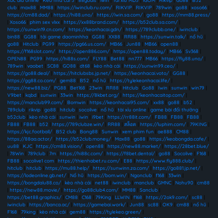
Xóc đĩa online
|
Kèo nhà cái 5
|
88goals
|
iwin
|
Tài xỉu MD5
|
1GOM
|
Rikvip
|
Go88
|
B52
club
|
max88
|
MM88
|
https://iwinclub.ru.com/
|
RIKVIP
|
RIKVIP
|
789win
|
go88
|
xoso66
|
https://cm88.dad/
|
https://hi88.uno/
|
https://iwin.sa.com/
|
go88
|
https://mm88.press/
|
Xoso66
|
phim sex vlxx
|
https://xx88brand.com/
|
https://b52club.sa.com/
|
https://sunwin19.cn.com/
|
https://keonhacai.gdn/
|
https://789clubb.one/
|
iwinclub
|
bin88
|
GG88
|
tải game daominhha
|
GG88
|
XX88
|
RR88
|
https://sunwin.talk/
|
nổ hũ
|
go88
|
Hitclub
|
PG99
|
https://pg66.us.com/
|
MB66
|
Jun88
|
MB66
|
open88
|
https://f168slot.com/
|
https://open886.com/
|
https://open88.today/
|
MB66
|
Sv368
|
OPEN88
|
PG99
|
https://hi88s.com/
|
FLY88
|
Bet88
|
nn777
|
MB66
|
https://fly88.uno/
|
789win
|
vaobet
|
SC88
|
GO88
|
dt68
|
kèo nhà cái
|
https://sunwin99.ceo/
|
https://go88.deal/
|
https://hitclubsbs.jp.net/
|
https://keonhacai.voto/
|
GG88
|
https://gg88.co.com/
|
gem88
|
B52
|
nổ hũ
|
https://tylekeonhacai.life/
|
https://new88.biz/
|
PG88
|
Bet168
|
23win
|
RR88
|
Hitclub
|
Go88
|
Iwin
|
sunwin
|
win79
|
V9bet
|
kqbd
|
sunwin
|
33win
|
https://8kbet.org/
|
https://keonhacaitop.com/
|
https://manclub99.com/
|
Bomwin
|
https://keonhacai95.com/
|
xx88
|
go88
|
b52
|
789club
|
rikvip
|
go88
|
hitclub
|
socolive
|
nổ hũ
|
tài xỉu online
|
game bài đổi thưởng
|
b52club
|
kèo nhà cái
|
sunwin
|
iwin
|
i9bet
|
https://rr88it.com/
|
FB88
|
FB88
|
FB88
|
FB88
|
FB88
|
b52
|
https://789clubze.win/
|
RR88
|
สล็อต
|
https://luphim.com/
|
79KING
|
https://kjc.football/
|
B52 club
|
Bong88
|
Sunwin
|
xem phim fun
|
ae888
|
CM88
|
https://88aa.actor/
|
https://b52club.money/
|
Max88
|
go88
|
https://keobongda.cafe/
|
uu88
|
KJC
|
https://cm88.vision/
|
open88
|
https://new88.market/
|
https://28bet.blue/
|
78Win
|
789club
|
7m
|
https://hi88c.com/
|
https://f8bet.dental/
|
go88
|
Socolive
|
F168
|
FB88
|
socolive1 com
|
https://thienhabet.ru.com/
|
E88
|
https://www.fly888.club/
|
hitclub
|
hitclub
|
https://mu88.help/
|
https://sunwinn.za.com/
|
https://go881.jp.net/
|
https://lodeonline.gb.net/
|
Nổ hũ
|
https://bom.win/
|
Ngonclub
|
f168
|
33win
|
https://bongdalu88.co/
|
kèo nhà cái
|
net88
|
iwinclub
|
manclub
|
GMNC
|
Nohu90
|
cm88
|
https://new88.movie/
|
https://go88club4.com/
|
MM88
|
Sanclub
|
https://bet88.graphics/
|
CM88
|
C168
|
79King
|
LLWIN
|
f168
|
https://2ok9.com/
|
sc88
|
iwinclub
|
https://banca.ac/
|
https://gamebai.work/
|
Jun88
|
sc88
|
OK9
|
cm88
|
nổ hũ
|
F168
|
79king
|
kèo nhà cái
|
gem88
|
https://tylekeo.green/
|