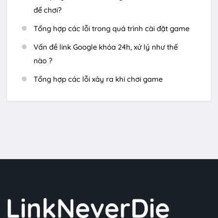
để chơi?
Tổng hợp các lỗi trong quá trình cài đặt game
Vấn đề link Google khóa 24h, xử lý như thế
nào ?
Tổng hợp các lỗi xảy ra khi chơi game