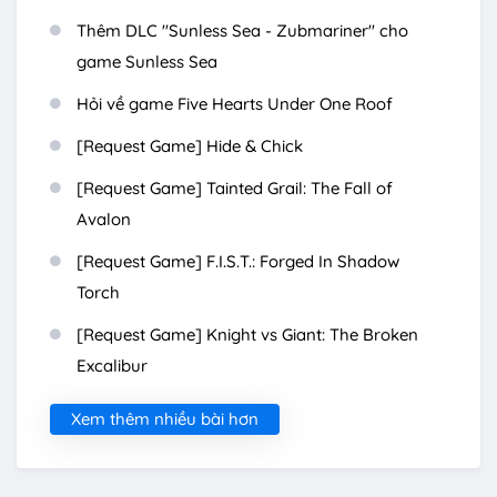
Thêm DLC "Sunless Sea - Zubmariner" cho
game Sunless Sea
Hỏi về game Five Hearts Under One Roof
[Request Game] Hide & Chick
[Request Game] Tainted Grail: The Fall of
Avalon
[Request Game] F.I.S.T.: Forged In Shadow
Torch
[Request Game] Knight vs Giant: The Broken
Excalibur
Xem thêm nhiều bài hơn