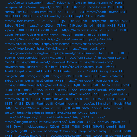
https://sunwin68.cn.com/
|
https://hitclubvn.ch/
|
ok8386
|
https://sc88.link/
|
PG66
|
luckywin
|
https://mm88.report/
|
ON68
|
RR88
|
Kingfun
|
Kèo Nhà Cái
|
O8
|
EA88
|
68WIN
|
MMOO
|
u888ez.com
|
tg88
|
sc88
|
u888
|
u888
|
https://good88.gives/
|
j88
|
f168
|
RR88
|
C168
|
https://hi88com.biz/
|
say88
|
say88
|
28bet
|
ON68
|
https://kkwin.co.com/
|
789f
|
789BET
|
QS88
|
ae888
|
qs88
|
https://m88.actor/
|
bj88
|
8xbet
|
789win
|
https://nohu52.art
|
789win
|
789 club
|
Sunwin
|
GG88
|
NK88
|
FV88
|
Vipwin
|
EA88
|
HITCLUB
|
Go88
|
Vin88
|
https://hitclub88.studio/
|
lc88
|
uu88
|
mb88
|
23win
|
https://789bet7a.com/
|
winvn
|
Ae888
|
xocdia88
|
ao88
|
sodo66
|
https://bj88ac.com/
|
hitclub
|
https://sunwin1.com.co/
|
https://go88a.bid/
|
https://hitclub1.jpn.com/
|
https://iwin.it.com/
|
https://789club63.com/
|
https://rikvipv2.com/
|
https://rikvip3.jp.net/
|
https://keonhacai5.hot/
|
https://gamebaidoithuong1.io/
|
https://sunwin1.jp.net/
|
sunwin
|
Jun88
|
U888
|
U888
|
Sunwin
|
go88com.club
|
haywinvip.jp.net
|
https://fly888y.com/
|
https://go88p.one/
|
iWin68
|
https://go88bet.in.net/
|
nowgoal
|
Mmwin
|
https://c168game.com/
|
zowinmoi.com
|
https://789-club.best
|
https://b52club-vn.com
|
PG88
|
vf555
|
Fun88dangnhap.net
|
w88
|
w88
|
AU88
|
kubet
|
trang chủ mb88
|
trang chủ au88
|
trang chủ x88
|
trang chủ tg88
|
trang chủ c168
|
XX88
|
xx88
|
S8
|
33win
|
cakhiatv
|
8kbet
|
UY88
|
bet88
|
lô đề online
|
NK88
|
https://nk88.gives/
|
llwin đăng nhập
|
https://u888bet.live/
|
https://mm88t.dev/
|
s8
|
tg88
|
hz88
|
qs88
|
MB66
|
UU88
|
GO8
|
uu88
|
SC88
|
on68
|
BL555
|
BL555
|
BL555
|
BL555
|
cổng game hitclub
|
cổng game
sunwin
|
8XBET
|
8XBET
|
Sunwin
|
thapcam
|
8DAY
|
KING88
|
j88
|
https://qs88.baby/
|
https://c168.guru/
|
uu88
|
hubet
|
sunwin
|
hi88
|
TX88
|
DABET
|
DA88
|
TA88
|
SIN88
|
11BET
|
VIN88
|
DU88
|
9bet
|
bu88
|
Oxbet
|
haywin
|
https://say88vn.site/
|
hitclub
|
99ok
|
https://sunwin29.com/
|
nohu
|
az888
|
ug88
|
ea88
|
S666
|
789win
|
s666
|
sunwin
|
sunwin
|
https://keonhacai5.boats/
|
sv368hn.com
|
SV388
|
Kubet
|
https://alo789apk.app/
|
https://hitclub1.guru/
|
https://b52.ventures/
|
https://luongson117.tv/
|
https://8kbettt.co/
|
lv88
|
qh88
|
GO99
|
nhatvip
|
vipwin
|
tr88
|
nk88
|
56win
|
hitclub.compare
|
123bet
|
QS88
|
TG88
|
DN88
|
789WIN
|
gem88
|
fb88
|
trang chủ go88
|
tỷ lệ kèo
|
kèo bóng đá hôm nay
|
rikvip
|
vin777
|
lucky88
|
mb88
|
ao88
|
TK88
|
https://ao88.uk.net/
|
https://xoso66a.co.com/
|
nk88
|
LUCK8
|
https://ao88y.top
|