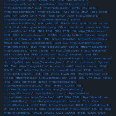
https://fly88.uno/
|
789win
|
vaobet
|
SC88
|
GO88
|
dt68
|
kèo nhà cái
|
https://sunwin99.ceo/
|
https://go88.deal/
|
https://hitclubsbs.jp.net/
|
https://keonhacai.voto/
|
GG88
|
https://gg88.co.com/
|
gem88
|
B52
|
nổ hũ
|
https://tylekeonhacai.life/
|
https://new88.biz/
|
PG88
|
Bet168
|
23win
|
RR88
|
Hitclub
|
Go88
|
Iwin
|
sunwin
|
win79
|
V9bet
|
kqbd
|
sunwin
|
33win
|
https://8kbet.org/
|
https://keonhacaitop.com/
|
https://manclub99.com/
|
Bomwin
|
https://keonhacai95.com/
|
xx88
|
go88
|
b52
|
789club
|
rikvip
|
go88
|
hitclub
|
socolive
|
nổ hũ
|
tài xỉu online
|
game bài đổi thưởng
|
b52club
|
kèo nhà cái
|
sunwin
|
iwin
|
i9bet
|
https://rr88it.com/
|
FB88
|
FB88
|
FB88
|
FB88
|
FB88
|
b52
|
https://789clubze.win/
|
RR88
|
สล็อต
|
https://luphim.com/
|
79KING
|
https://kjc.football/
|
B52 club
|
Bong88
|
Sunwin
|
xem phim fun
|
ae888
|
CM88
|
https://88aa.actor/
|
https://b52club.money/
|
Max88
|
go88
|
https://keobongda.cafe/
|
uu88
|
KJC
|
https://luongsontv23.com/
|
https://cm88.vision/
|
ee88
|
https://socolive.studio/
|
open88
|
https://new88.market/
|
https://28bet.blue/
|
78Win
|
789club
|
7m
|
https://hi88c.com/
|
https://f8bet.dental/
|
go88
|
Socolive
|
F168
|
FB88
|
socolive1 com
|
https://thienhabet.ru.com/
|
E88
|
https://www.fly888.club/
|
hitclub
|
hitclub
|
https://mu88.help/
|
https://sunwinn.za.com/
|
https://go881.jp.net/
|
https://lodeonline.gb.net/
|
Nổ hũ
|
https://bom.win/
|
Ngonclub
|
f168
|
33win
|
https://bongdalu88.co/
|
kèo nhà cái
|
net88
|
iwinclub
|
manclub
|
GMNC
|
Nohu90
|
cm88
|
https://new88.movie/
|
https://go88club4.com/
|
MM88
|
Sanclub
|
https://bet88.graphics/
|
CM88
|
C168
|
79King
|
LLWIN
|
f168
|
https://2ok9.com/
|
sc88
|
iwinclub
|
https://banca.ac/
|
https://gamebai.work/
|
Jun88
|
sc88
|
OK9
|
cm88
|
nohu90
|
F168
|
79king
|
kèo nhà cái
|
gem88
|
https://tylekeo.green/
|
https://gamebaidoithuong.you/
|
f8bet
|
789BET
|
ALO789
|
F168
|
https://top10trangcacuocbongda.com/
|
https://lodeonline2.org/
|
https://go88vn.sa.com/
|
https://taihitclub.cn.com/
|
https://sshbet.io/
|
https://shbethi.com/
|
https://shbet.law/
|
nn777
|
PG66
|
RR88
|
https://shbetb0.com/
|
https://8kbet8.org/
|
https://trangcadobongda.bio/
|
Game bài
|
7m cn
|
23win
|
https://f8bet.luxury/
|
cm88
|
MU88
|
https://78wind.com/
|
UU88
|
https://fly88.select/
|
7M
|
tg88
|
https://o8.ninja/
|
https://keonhacai.cool/
|
https://7mcn.llc/
|
bj88
|
o8
|
okvip
|
https://ok9.property/
|
789WIN
|
OPEN88
|
GG88
|
78win.so
|
hitclub
|
sunwin
|
CM88
|