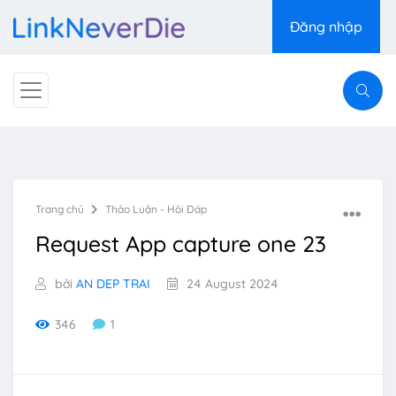
Đăng nhập
Trang chủ
Thảo Luận - Hỏi Đáp
Request App capture one 23
bởi
AN DEP TRAI
24 August 2024
346
1