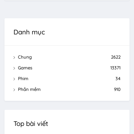
Danh mục
Chung
2622
Games
13371
Phim
34
Phần mềm
910
Top bài viết