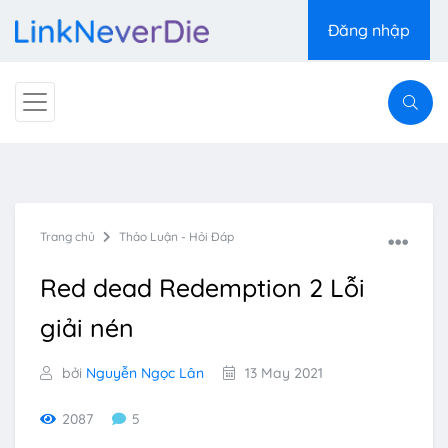
Đăng nhập
Trang chủ
Thảo Luận - Hỏi Đáp
Red dead Redemption 2 Lỗi
giải nén
bởi
Nguyễn Ngọc Lân
13 May 2021
2087
5