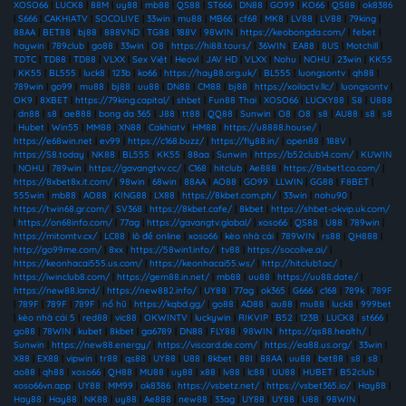
XOSO66
|
LUCK8
|
88M
|
uy88
|
mb88
|
QS88
|
ST666
|
DN88
|
GO99
|
KO66
|
QS88
|
ok8386
|
S666
|
CAKHIATV
|
SOCOLIVE
|
33win
|
mu88
|
MB66
|
cf68
|
MK8
|
LV88
|
LV88
|
79king
|
88AA
|
BET88
|
bj88
|
888VND
|
TG88
|
188V
|
98WIN
|
https://keobongda.com/
|
febet
|
haywin
|
789club
|
go88
|
33win
|
O8
|
https://hi88.tours/
|
36WIN
|
EA88
|
8US
|
Motchill
|
TDTC
|
TD88
|
TD88
|
VLXX
|
Sex Việt
|
Heovl
|
JAV HD
|
VLXX
|
Nohu
|
NOHU
|
23win
|
KK55
|
KK55
|
BL555
|
luck8
|
123b
|
ko66
|
https://hay88.org.uk/
|
BL555
|
luongsontv
|
qh88
|
789win
|
go99
|
mu88
|
bj88
|
uu88
|
DN88
|
CM88
|
bj88
|
https://xoilactv.llc/
|
luongsontv
|
OK9
|
8XBET
|
https://79king.capital/
|
shbet
|
Fun88 Thai
|
XOSO66
|
LUCKY88
|
S8
|
U888
|
dn88
|
s8
|
ae888
|
bong da 365
|
J88
|
tt88
|
QQ88
|
Sunwin
|
O8
|
O8
|
s8
|
AU88
|
s8
|
s8
|
Hubet
|
Win55
|
MM88
|
XN88
|
Cakhiatv
|
HM88
|
https://u8888.house/
|
https://e68win.net
|
ev99
|
https://c168.buzz/
|
https://fly88.in/
|
open88
|
188V
|
https://S8.today
|
NK88
|
BL555
|
KK55
|
88aa
|
Sunwin
|
https://b52club14.com/
|
KUWIN
|
NOHU
|
789win
|
https://gavangtvv.cc/
|
C168
|
hitclub
|
Ae888
|
https://8xbet1.co.com/
|
https://8xbet8x.it.com/
|
98win
|
68win
|
88AA
|
AO88
|
GO99
|
LLWIN
|
GG88
|
F8BET
|
555win
|
mb88
|
AO88
|
KING88
|
LX88
|
https://8kbet.com.ph/
|
33win
|
nohu90
|
https://twin68.gr.com/
|
SV368
|
https://8kbet.cafe/
|
8kbet
|
https://shbet-okvip.uk.com/
|
https://on68info.com/
|
77ag
|
https://gavangtv.global/
|
xoso66
|
QS88
|
U88
|
789win
|
https://mitomtv.cx/
|
LC88
|
lô đề online
|
xoso66
|
kèo nhà cái
|
789WIN
|
rs88
|
QH888
|
http://go99me.com/
|
8xx
|
https://58win1.info/
|
tv88
|
https://socolive.ai/
|
https://keonhacai555.us.com/
|
https://keonhacai55.ws/
|
http://hitclub1.ac/
|
https://iwinclub8.com/
|
https://gem88.in.net/
|
mb88
|
uu88
|
https://uu88.date/
|
https://new88.land/
|
https://new882.info/
|
UY88
|
77ag
|
ok365
|
G666
|
c168
|
789k
|
789F
|
789F
|
789F
|
789F
|
nổ hũ
|
https://kqbd.gg/
|
go88
|
AD88
|
au88
|
mu88
|
luck8
|
999bet
|
kèo nhà cái 5
|
red88
|
vic88
|
OKWINTV
|
luckywin
|
RIKVIP
|
B52
|
123B
|
LUCK8
|
st666
|
go88
|
78WIN
|
kubet
|
8kbet
|
ga6789
|
DN88
|
FLY88
|
98WIN
|
https://qs88.health/
|
Sunwin
|
https://new88.energy/
|
https://viscard.de.com/
|
https://ea88.us.org/
|
33win
|
X88
|
EX88
|
vipwin
|
tr88
|
qs88
|
UY88
|
U88
|
8kbet
|
88I
|
88AA
|
uu88
|
bet88
|
s8
|
s8
|
ao88
|
qh88
|
xoso66
|
QH88
|
MU88
|
uy88
|
x88
|
lv88
|
lc88
|
UU88
|
HUBET
|
B52club
|
xoso66vn.app
|
UY88
|
MM99
|
ok8386
|
https://vsbetz.net/
|
https://vsbet365.io/
|
Hay88
|
Hay88
|
Hay88
|
NK88
|
uy88
|
Ae888
|
new88
|
33ag
|
UY88
|
UY88
|
U88
|
98WIN
|