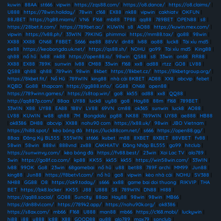
kuwin
|
88AA
|
st666
|
vipwin
|
https://zqs88.com/
|
https://o8.dance/
|
https://o8.claims/
|
U888
|
https://78win.holiday/
|
78win
|
c168
|
EX88
|
nk88
|
vipwin
|
cakhiatv
|
OKFUN
|
88JBET
|
https://tg88.miami/
|
VN6
|
F168
|
mb88
|
TP88
|
qq88
|
789BET
|
OPEN88
|
s8
|
https://28bet.it.com/
|
https://789bet.ac/
|
KUWIN
|
s8
|
AO88
|
https://kuwin.mex.com/
|
vipwin
|
https://lv88.ph/
|
33WIN
|
79KING
|
phimmoi
|
https://mm88.tax/
|
go88
|
98win
|
XX88
|
XX88
|
ON68
|
F8BET
|
S666
|
ee88
|
88VV
|
dn88
|
lv88
|
ao88
|
luck8
|
Tài xỉu md5
|
ee88
|
https://keobongda.uk.net/
|
https://qs88.sh/
|
NOHU
|
go99
|
Tài xỉu md5
|
King88
|
qh88
|
nổ hũ
|
lv88
|
nk88
|
https://open88.io/
|
98win
|
QS88
|
s8
|
33win
|
on68
|
RR88
|
XX88
|
EX88
|
789K
|
sunwin
|
lv88
|
CM88
|
33win
|
f168
|
xx8
|
ad88
|
rtzz
|
GO8
|
LV88
|
QS88
|
qh88
|
qh88
|
789win
|
98win
|
8kbet
|
https://8kbet.cz/
|
https://8kbetgroup.org/
|
https://8kbet.fit/
|
Nổ Hũ
|
789WIN
|
king88
|
nhà cái 8KBET
|
AD88
|
XX8
|
abcvip
|
febet
|
KQBD
|
Go88
|
thapcam
|
https://gg888.info/
|
GG88
|
ON68
|
open88
|
https://789winn.games/
|
https://s8top.win/
|
go8
|
kk55
|
ad88
|
xx8
|
QQ88
|
http://qq887p.com/
|
88aa
|
UY88
|
luck8
|
uy88
|
go8
|
Hay88
|
88m
|
f168
|
789BET
|
33WIN
|
X88
|
UY88
|
EA88
|
188V
|
LV88
|
69VN
|
cm88
|
ok365
|
sunwin
|
luck8
|
AO88
|
LV88
|
KUWIN
|
w88
|
qh88
|
7M
|
Bongdalu
|
pg88
|
NK88
|
789WIN
|
UY88
|
ae888
|
HB88
|
ok8386
|
DH88
|
abcvip
|
XX88
|
nohu90 com
|
https://lx88.uk/
|
98win
|
JBO Vietnam
|
https://hi88.spot/
|
kèo bóng đá
|
https://luck88com.net/
|
s666
|
https://open88.gg/
|
88aa
|
Đăng Ký BL555
|
555WIN
|
st666
|
kubet
|
m88
|
8XBET
|
8XBET
|
88VBET
|
fv88
|
58win
|
58win
|
888vi
|
888vnd
|
zx88
|
CAKHIATV
|
Đăng Nhập BL555
|
go99
|
hitclub
|
https://sunwinvy.com/
|
kèo bóng đá
|
https://fv88.best/
|
23win
|
Xoi Lac TV
|
alo789
|
3win
|
https://go8f.co.com/
|
kp88
|
KK55
|
kk55
|
kk55
|
https://win58win.com/
|
33WIN
|
lv88
|
99OK
|
Go8
|
23win
|
68gamebai
|
nổ hũ
|
u88
|
bet88
|
789F archi
|
MM99
|
Jun88
|
king88
|
Jun88
|
https://f8betv1.com/
|
nổ hũ
|
go8
|
vipwin
|
kèo nhà cái
|
NOHU
|
SV388
|
NH88
|
GG88
|
O8
|
https://ok9.today/
|
s666
|
xx88
|
game bai doi thuong
|
RIKVIP
|
THA
BET
|
https://bk8.locker
|
KK55
|
J88
|
U888
|
S8
|
789WIN
|
DN88
|
HI88
|
https://qq88.social/
|
GO88
|
Suncity
|
88aa
|
Hay88
|
98win
|
98win
|
MB66
|
https://dn88vl.com/
|
https://789k2.app/
|
https://nohu90k.org/
|
ok8386
|
https://s8ax.com/
|
mb66
|
F168
|
U888
|
man88
|
mb66
|
https://c168.mobi/
|
luckywin
|
hi88
|
j88
|
u888
|
lc88
|
X88
|
GOOD88
|
au88
|
alo789
|
max79
|
sonclub
|