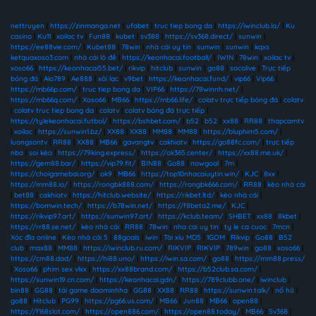
nettruyen
|
https://zinmanga.net
|
ufabet
|
truc tiep bong da
|
https://iwinclub.la/
|
Ku
casino
|
Ku11
|
xoilac tv
|
Fun88
|
kubet
|
sv388
|
https://sv368.direct/
|
sunwin
|
https://ee88vie.com/
|
Kubet88
|
78win
|
nhà cái uy tín
|
sunwin
|
sunwin
|
kqxs
ketquaxoso3.com
|
nhà cái lô đề
|
https://keonhacai.football/
|
IWIN
|
78win
|
xoilac tv
|
xoso66
|
https://keonhacai55.bet/
|
rikvip
|
hitclub
|
sunwin
|
go88
|
socolive
|
Trực tiếp
bóng đá
|
Alo789
|
Ae888
|
xôi lạc
|
v9bet
|
https://keonhacai.fund/
|
vip66
|
Vip66
|
https://mb66p.com/
|
truc tiep bong da
|
VIP66
|
https://78winnh.net/
|
https://mb66q.com/
|
Xoso66
|
MB66
|
https://mb66.life/
|
colatv trực tiếp bóng đá
|
colatv
|
colatv truc tiep bong da
|
colatv
|
colatv bóng đá trực tiếp
|
https://tylekeonhacai.futbol/
|
https://bshbet.com/
|
b52
|
b52
|
xx88
|
RR88
|
thapcamtv
|
xoilac
|
https://sunwin1.bz/
|
XX88
|
XX88
|
MM88
|
MM88
|
https://bluphim5.com/
|
luongsontv
|
RR88
|
XX88
|
MB66
|
gavangtv
|
cakhiatv
|
https://go88fc.com/
|
trực tiếp
nba
|
soi kèo
|
https://79king.express/
|
https://ok365.center/
|
https://xx88.me.uk/
|
https://gem88.bar/
|
https://vip79.fit/
|
BIN88
|
Go88
|
nowgoal
|
7m
|
https://choigamebai.org/
|
ok9
|
MB66
|
https://top10nhacaiuytin.win/
|
KJC
|
8xx
|
https://mm88.io/
|
https://rongbk888.com/
|
https://rongbk666.com/
|
RR88
|
kèo nhà cái
|
bet88
|
cakhiatv
|
https://hitclub.website/
|
https://rikbet.ltd/
|
kèo nhà cái
|
https://bomwin.tech/
|
https://b78win.net/
|
https://f8beta2.me/
|
KJC
|
https://rikvip97.art/
|
https://sunwin97.art/
|
https://kclub.team/
|
SHBET
|
xx88
|
8kbet
|
https://rr88.se.net/
|
kèo nhà cái
|
RR88
|
78win
|
nha cai uy tin
|
ty le ca cuoc
|
7mcn
|
Xóc đĩa online
|
Kèo nhà cái 5
|
88goals
|
iwin
|
Tài xỉu MD5
|
1GOM
|
Rikvip
|
Go88
|
B52
club
|
max88
|
MM88
|
https://iwinclub.ru.com/
|
RIKVIP
|
RIKVIP
|
789win
|
go88
|
xoso66
|
https://cm88.dad/
|
https://hi88.uno/
|
https://iwin.sa.com/
|
go88
|
https://mm88.press/
|
Xoso66
|
phim sex vlxx
|
https://xx88brand.com/
|
https://b52club.sa.com/
|
https://sunwin19.cn.com/
|
https://keonhacai.gdn/
|
https://789clubb.one/
|
iwinclub
|
bin88
|
GG88
|
tải game daominhha
|
GG88
|
XX88
|
RR88
|
https://sunwin.talk/
|
nổ hũ
|
go88
|
Hitclub
|
PG99
|
https://pg66.us.com/
|
MB66
|
Jun88
|
MB66
|
open88
|
https://f168slot.com/
|
https://open886.com/
|
https://open88.today/
|
MB66
|
Sv368
|