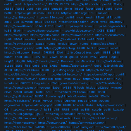
au88
|
Luck8
|
https://luck8.so/
|
BL555
|
BL555
|
https://kp88.social/
|
open88
|
79king
|
AE888
|
AE888
|
uy88
|
x88
|
z188
|
daga88
|
33win
|
188bet
|
fabet
|
big88
|
go88
|
nohu
|
bet88
|
https://uy88.de.com/
|
HITCLUB
|
https://uu88n.org/
|
tr88
|
sunwin
|
https://qh88kyc.com/
|
https://rr886j.com/
|
ae888
|
mcw
|
kuwin
|
88bet
|
x88
|
ao88
|
qq88
|
J88
|
sumclub
|
go88
|
B52 club
|
https://shbet.health/
|
33win
|
99ok
|
gavangtv
|
https://vnew88.net/
|
nổ hũ
|
FLY88
|
mu88
|
https://qs88.team/
|
https://luongsontv.llc/
|
hz88
|
68win
|
https://soikeonhacai.one/
|
https://hitcluba.cn.com/
|
XX88
|
8XBET
|
https://rikvip.mx/
|
https://go88hv.com/
|
https://sunwinn.in.net/
|
http://7899club.com/
|
Uy88
|
VN168
|
socolive
|
xocdia88
|
https://luck8.dad
|
LV88
|
ao88
|
DN88
|
https://58win.autos/
|
8XBET
|
Fun88
|
Hitclub
|
68win
|
Fun88
|
https://qs88.free/
|
https://vipwin.green/
|
rr88
|
https://gg88.directory
|
GG88
|
hitclub
|
gem88
|
kubet
|
https://c168.zone/
|
Sunwin
|
79KING
|
23win
|
tỷ lệ bóng đá trực tuyến
|
U888
|
U888
|
hubet
|
ee88
|
ao88
|
88vv
|
x88
|
23win
|
dn88
|
ga888
|
vn168
|
vn168
|
vn168
|
Hay88
|
Hay88
|
Hay88
|
https://nhacaiuytin.ro/
|
Bom win
|
xóc đĩa online
|
https://ok9.show/
|
BL555
|
EE88
|
f168
|
uu88
|
c168
|
8XBET
|
https://8xbettaz.com/
|
Go99
|
123b chính chủ
|
AO88
|
https://91clubb.in/
|
TG88
|
Tg88 đăng nhập
|
Qh88
|
https://123b3.com/
|
http://c168.giving/
|
keonhacai
|
https://hello88a.co.com/
|
https://gameb52.app
|
Jun88
|
sunwin
|
https://7m.vin/
|
Game Bài
|
qs88
|
vn88
|
88VV
|
https://hay-88.in.net/
|
KJC
|
kubetvi.co
|
8KBET
|
lương sơn tv
|
F168
|
game bài đổi thưởng
|
https://789club1.today
|
https://sunwing.jp.net/
|
nowgoal
|
8xbet
|
WE88
|
789club
|
hitclub
|
b52club
|
iwinclub
|
rikvip
|
net88
|
max88
|
bin88
|
sc88
|
https://hitclub9.it.com/
|
XX88
|
dn88
|
https://go8f.design/
|
BL555
|
Sunwin
|
qq88
|
Xóc đĩa online
|
twin68
|
23WIN
|
https://55club.pro/
|
MB66
|
MMOO
|
HM88
|
Open88
|
Hay88
|
UY88
|
ALO789
|
68gamebai
|
https://uu88.nagoya/
|
sc88
|
RR88
|
b52club
|
Kubet
|
https://zowin.it.com
|
O8
|
https://sunwinvv.com/
|
bj 88
|
J188
|
UU88
|
nk88
|
ae888
|
xoso66
|
ee88
|
kqxs.vip
|
https://u888.gallery/
|
QS88
|
https://uy88.com.de/
|
https://uy88.in.net/
|
https://ea88.mex.com/
|
KJC
|
https://hbet.red/
|
LLwin
|
https://hitclub68.cn.com/
|
https://keonhacaitv.io/
|
https://sunwinn.cat/
|
https://sunwin68.cn.com/
|
https://hitclubvn.ch/
|
ok8386
|
https://sc88.link/
|
PG66
|
luckywin
|
https://mm88.report/