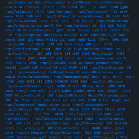
https://luck8.style/
|
https://13win.studio/
|
https://789p.biz/
|
https://98win.toys/
|
VIPWIN
|
S8
|
https://siu88.co.com
|
88NN
|
thabet
|
tk88
|
uu88
|
kubet
|
mu88
|
gg88
|
https://go8.ae.org/
|
Nổ Hũ
|
https://nohu.best/
|
https://go99.com.se/
|
TT88
|
68win
|
kuwin
|
TG88
|
LX88
|
lv88
|
https://luck8.esq/
|
https://luck8.games/
|
O8
|
VN88
|
EX88
|
https://sunwin20.info/
|
32win
|
Luck8
|
ee88
|
uu88
|
NOHU90
|
https://red88.de.com
|
https://uk88sport.com.se
|
max79
|
llwin
|
https://on68.live/
|
S8
|
kk55
|
lc88
|
789win
|
98WIN
|
S8
|
https://28bet.green/
|
QS88
|
CM88
|
Socolive
|
pg66
|
tt88
|
hello88
|
23win
|
888b
|
https://123ga.app/
|
https://sv368.markets/
|
68win
|
https://ok9.style/
|
mb88
|
sunwin
|
qq88
|
123b
|
https://rr88.com.se/
|
go88
|
uu88
|
kubet
|
789win
|
789p
|
u888
|
https://jw88s.com/
|
XIN88
|
uu88
|
X88
|
Tài xỉu online
|
x88
|
KK55
|
bl555
|
https://iwinclub88.cam/
|
kubet
|
8kbet
|
huvip
|
huvip
|
https://nk88w.com/
|
sv888
|
J88
|
http://kuwinfi.com/
|
tg88
|
tg88
|
kkwin
|
lc88
|
tr88
|
DN88
|
https://kjc.ad/
|
MM88
|
UY88
|
789win
|
QS88
|
TR88
|
b52
|
go8
|
28BET
|
7m
|
https://xemtiso.com/
|
xóc đĩa
online
|
sao789
|
KWIN
|
https://789k2.net/
|
xx88
|
xx88.forex
|
jeetbuzz
|
wicket71
|
khela88
|
babu88
|
bd9
|
https://tr88.food/
|
Go99
|
UY88
|
https://rikvip88.cn.com/
|
h19
|
uu88
|
https://kubetmb.org/
|
mm88.yokohama
|
https://jun88media.com/
|
98win
|
sunwin
|
https://789club.meme/
|
https://tatarayume.org/
|
mu88
|
uu88
|
ae888
|
king88
|
UY88
|
LV88
|
QS88
|
x88
|
QS88
|
NOHU90
|
XN88
|
S666
|
https://nohu90-s.com/
|
https://sunwin20.health/
|
haywin
|
UU88
|
https://uu88.dog/
|
8xbet
|
TK88
|
TK88
|
Luck8
|
https://uu88sh.com/
|
VIPWIN
|
Kubet
|
good88
|
8kbet
|
KJC
|
Lucky88
|
789win
|
GK88
|
https://ok9.training/
|
c168
|
https://c168.stream/
|
https://78win.productions/
|
OK9
|
c168
|
23win
|
mb88
|
s666
|
AD88
|
XX8
|
xx8
|
ad88
|
BJ88
|
ALO789
|
king88
|
uu88
|
https://qs888.it.com/
|
bgd66
|
sunwin
|
AO88
|
https://xoso66a.uk.com/
|
https://nk88.food/
|
789win
|
win55
|
kubet
|
88vbet
|
LV88
|
KKWIN
|
32WIN
|
AO88
|
WinAZ
|
xx8
|
ad88
|
SC88
|
MM88
|
RR88
|
https://33winf.fun/
|
C168
|
dn88
|
vipwin
|
http://qs88.spot/
|
https://lx886.casino/
|
Z188
|
DN88
|
8xbet
|
https://c168com.vip/
|
dn88
|
nk88
|
tt88
|
ao88
|
https://88vv.help/
|
https://789winn.click/
|
LC88
|
NHÀ CÁI
BL555
|
KJC
|
xoso66
|
QH88
|
https://kuwinss.com/
|
TG88
|
UU88
|
88kbet
|
vipwin
|
okwin
|
https://dn88tips.com/
|
https://789winn.tech/
|
fb88
|
xx88
|
LLWIN
|
LLWIN
|
LLWIN
|
LLWIN
|
kubet
|
qq88
|
Cakhiatv
|
uy88
|
nổ hũ
|
https://78win.jpn.com/
|
33win
|