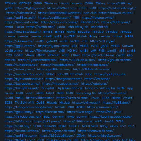
789WIN
|
OPEN88
|
GG88
|
78win.so
|
hitclub
|
sunwin
|
CM88
|
79king
|
https://hi88.me/
|
go88
|
https://fly88.green/
|
https://ok9bet.net/
|
EE88
|
nk88
|
https://cakhiatv.lifestyle/
|
https://cakhia03.tv/
|
https://keonhacai18.website/
|
iwin club
|
https://haywin-vn.site/
|
https://go88vn.tech/
|
https://say88vn.com/
|
f168
|
https://hoiquantv.vip/
|
https://hoiquantv.site/
|
https://hoiquantv.online/
|
Kèo Nhà Cái
|
https://fly88.gives/
|
cm88
|
Luck8
|
https://ok988.info/
|
jun88
|
nhà cái uy tín
|
kèo nhà cái
|
https://new88.webcam/
|
BIN88
|
BIN88
|
Rikvip
|
B52club
|
789club
|
789club
|
789club
|
sunwin
|
sunwin
|
sunwin
|
mb66
|
go88
|
sao789
|
hitclub
|
8day
|
sunwin
|
thabet
|
MB66
|
https://ok9.events/
|
ao88
|
ga6789
|
siu88
|
bet88
|
rr88
|
https://o8.style/
|
https://gg88.center/
|
https://fly8889.com/
|
x88
|
MM88
|
ev88
|
yo88
|
MM88
|
Sunwin
|
Lô đề online
|
https://78wintx.com/
|
c168
|
NỔ HŨ
|
cm88
|
ok9
|
F168
|
Jun88
|
x88
|
cm88
|
b29
|
GG88
|
58win
|
MM88
|
789club
|
sc88
|
F8bet
|
https://b52club.team
|
cm88
|
kèo
nhà cái
|
https://tylekeonhacai.top/
|
https://789clubb.uk.net/
|
https://go888.sa.com/
|
https://iwinclub.jp.net/
|
https://hitclubb.jp.net/
|
https://rikvipp.jp.net/
|
https://taixiu.jp.net/
|
https://go88b.co.com/
|
https://789club1.co.com/
|
https://iwinclub86.co.com/
|
MB66
|
nohu90
|
B52Club
|
k8cc
|
https://go88play.site
|
https://tylekeonhacai.vin/
|
https://bongdaso.team/
|
https://7m.band/
|
https://bongdalu.army/
|
https://nhacaiuytin.moi/
|
https://kqbd.one/
|
https://bong88.se.net/
|
Bongdalu
|
tỷ lệ kèo nhà cái
|
trang cá cược uy tín
|
lô đề
|
app
tài xỉu
|
fb88
|
vsbet
|
uk88
|
fabet
|
fb88
|
fb88
|
nhà cái uy tín
|
https://7mcn.voto/
|
QS88
|
cm88
|
https://shbet.info/
|
https://ok99678.com/
|
77win
|
88XX
|
Rikvip
|
V9Bet
|
SC88
|
TẢI SUN WIN
|
Da88
|
Hitclub
|
Hitclub
|
https://ok9.watch/
|
https://fly88.deal/
|
https://trangcacuocbongda.bio/
|
hitclub
|
Z188
|
AO88
|
https://sunwin.guru/
|
https://go88.baby/
|
https://hitclub.cab/
|
https://iwin.page/
|
https://b52.you/
|
https://789club-ceo.net/
|
B52
|
Gemwin
|
rikvip
|
sunwin
|
https://keonhacai55.mobile/
|
https://hi88.chat/
|
https://ok9.press/
|
https://hi88fz.com/
|
sc88
|
Jun88
|
SC88
|
https://sc88.day/
|
SC88
|
SUNWIN
|
8DAY
|
188BET
|
NOHUWIN
|
8day
|
rikvip
|
b52
|
b52
|
https://hello88.kitchen/
|
https://1gom2.co.com/
|
https://bomwin.cn.com/
|
https://go88net.com/
|
https://b52club68.com/
|
23win
|
https://rikbet1.cn.com/
|
https://8xbetlt.com/
|
m88
|
tỷ lệ kèo nhà cái
|
88I
|
https://78winni.net/
|
xoilac trực tiếp