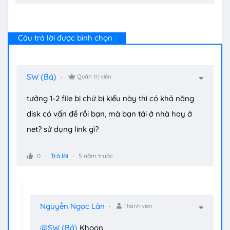
Câu trả lời được bình chọn
SW (Bá)
Quản trị viên
tưởng 1-2 file bị chứ bị kiểu này thì có khả năng
disk có vấn đề rồi bạn, mà bạn tải ở nhà hay ở
net? sử dụng link gì?
0
Trả lời
5 năm trước
Nguyễn Ngọc Lân
Thành viên
@SW (Bá)
Khoon