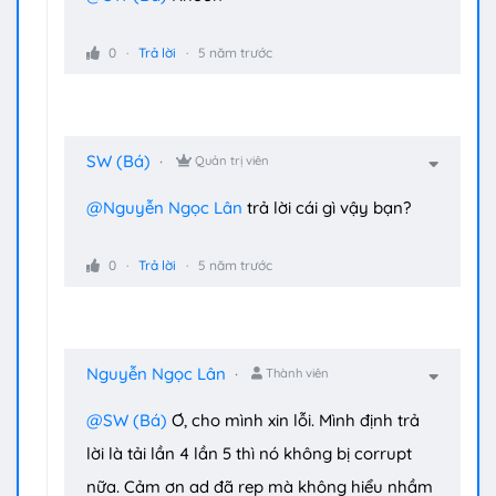
0
Trả lời
5 năm trước
SW (Bá)
Quản trị viên
@Nguyễn Ngọc Lân
trả lời cái gì vậy bạn?
0
Trả lời
5 năm trước
Nguyễn Ngọc Lân
Thành viên
@SW (Bá)
Ơ, cho mình xin lỗi. Mình định trả
lời là tải lần 4 lần 5 thì nó không bị corrupt
nữa. Cảm ơn ad đã rep mà không hiểu nhầm