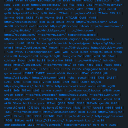
|
ON68
|
RR88
|
Kingfun
|
Kèo Nhà Cái
|
O8
|
EA88
|
68WIN
|
MMOO
|
u888ez.com
|
tg88
|
sc88
|
u888
|
u888
|
https://good88.gives/
|
j88
|
f168
|
RR88
|
C168
|
https://hi88com.biz/
|
say88
|
say88
|
28bet
|
ON68
|
https://kkwin.co.com/
|
789f
|
789BET
|
QS88
|
ae888
|
qs88
|
https://m88.actor/
|
bj88
|
8xbet
|
789win
|
https://nohu52.art
|
789win
|
789 club
|
Sunwin
|
GG88
|
NK88
|
FV88
|
Vipwin
|
EA88
|
HITCLUB
|
Go88
|
Vin88
|
https://hitclub88.studio/
|
lc88
|
uu88
|
mb88
|
23win
|
https://789bet7a.com/
|
winvn
|
Ae888
|
xocdia88
|
ao88
|
sodo66
|
https://bj88ac.com/
|
hitclub
|
https://sunwin1.com.co/
|
https://go88a.bid/
|
https://hitclub1.jpn.com/
|
https://iwin.it.com/
|
https://789club63.com/
|
https://rikvipv2.com/
|
https://rikvip3.jp.net/
|
https://keonhacai5.hot/
|
https://gamebaidoithuong1.io/
|
https://sunwin1.jp.net/
|
sunwin
|
Jun88
|
U888
|
Sunwin
|
go88com.club
|
haywinvip.jp.net
|
https://fly888y.com/
|
iWin68
|
https://go88bet.in.net/
|
Mmwin
|
https://789-club.best
|
https://b52club-vn.com
|
PG88
|
vf555
|
Fun88dangnhap.net
|
w88
|
w88
|
AU88
|
kubet
|
trang chủ mb88
|
trang
chủ au88
|
trang chủ x88
|
trang chủ tg88
|
trang chủ c168
|
XX88
|
xx88
|
S8
|
33win
|
cakhiatv
|
8kbet
|
UY88
|
bet88
|
lô đề online
|
NK88
|
https://nk88.gives/
|
llwin đăng
nhập
|
https://u888bet.live/
|
https://mm88t.dev/
|
s8
|
tg88
|
hz88
|
qs88
|
MB66
|
UU88
|
GO8
|
uu88
|
SC88
|
on68
|
BL555
|
BL555
|
BL555
|
BL555
|
cổng game hitclub
|
cổng
game sunwin
|
8XBET
|
8XBET
|
sunwin nổ hũ
|
thapcam
|
8DAY
|
KING88
|
j88
|
https://qs88.baby/
|
https://c168.guru/
|
uu88
|
hubet
|
sunwin
|
hi88
|
TX88
|
DABET
|
DA88
|
TA88
|
SIN88
|
11BET
|
VIN88
|
DU88
|
9bet
|
bu88
|
Oxbet
|
haywin
|
https://say88vn.site/
|
hitclub
|
99ok
|
https://sunwin29.com/
|
nohu
|
az888
|
ug88
|
ea88
|
S666
|
789win
|
s666
|
sunwin
|
sunwin
|
https://keonhacai5.boats/
|
sv368hn.com
|
SV388
|
Kubet
|
https://alo789apk.app/
|
https://hitclub1.guru/
|
https://b52.ventures/
|
https://luongson117.tv/
|
https://8kbettt.co/
|
lv88
|
qh88
|
GO99
|
nhatvip
|
vipwin
|
tr88
|
nk88
|
56win
|
hitclub.compare
|
123bet
|
QS88
|
TG88
|
DN88
|
789WIN
|
gem88
|
fb88
|
trang chủ go88
|
tỷ lệ kèo
|
kèo bóng đá hôm nay
|
rikvip
|
vin777
|
lucky88
|
mb88
|
ao88
|
TK88
|
https://ao88.uk.net/
|
https://xoso66a.co.com/
|
nk88
|
LUCK8
|
https://ao88y.top
|
6623
|
H19.com
|
tt88
|
DN88
|
OPEN88
|
C168
|
https://xx88.uk.com/
|
https://gg88se.com/
|
PG66
|
88kbet
|
uu88
|
https://lc88.website/
|
https://vipwin.luxury/
|
au88
|
grandpashabet
|
EE88
|
https://88i.mobile/
|
https://88m.ae.org/
|
88M
|
88M
|
AO88
|