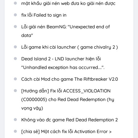
mật khẩu giải nén web đưa ko giải nén được
fix lỗi Failed to sign in
Lỗi giải nén BeamNG: "Unexpected end of
data"
Lỗi game khi cài launcher ( game chivalry 2 )
Dead Island 2 - LND launcher hiện lỗi
"Unhandled exception has occurred....".
Cách cài Mod cho game The Riftbreaker V2.0
[Hướng dẫn] Fix lỗi ACCESS_VIOLOATION
(C0000005) cho Red Dead Redemption (hy
vọng vậy)
Không vào đc game Red Dead Redemption 2
[chia sẻ] Một cách fix lỗi Activation Error >