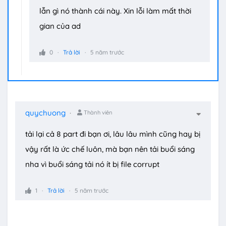
lẫn gì nó thành cái này. Xin lỗi làm mất thời
gian của ad
0
Trả lời
5 năm trước
quychuong
Thành viên
tải lại cả 8 part đi bạn ơi, lâu lâu mình cũng hay bị
vậy rất là ức chế luôn, mà bạn nên tải buổi sáng
nha vì buổi sáng tải nó ít bị file corrupt
1
Trả lời
5 năm trước