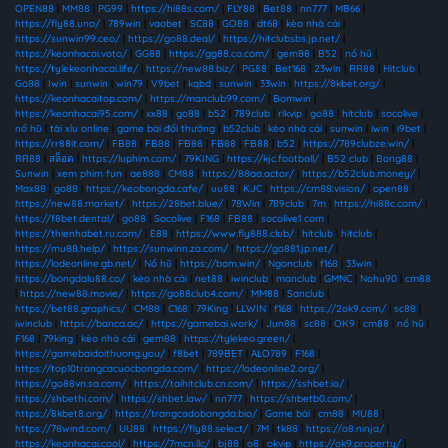
OPEN88
|
MM88
|
PG99
|
https://hi88s.com/
|
FLY88
|
Bet88
|
nn777
|
MB66
|
https://fly88.uno/
|
789win
|
vaobet
|
SC88
|
GO88
|
dt68
|
kèo nhà cái
|
https://sunwin99.ceo/
|
https://go88.deal/
|
https://hitclubsbs.jp.net/
|
https://keonhacai.voto/
|
GG88
|
https://gg88.co.com/
|
gem88
|
B52
|
nổ hũ
|
https://tylekeonhacai.life/
|
https://new88.biz/
|
PG88
|
Bet168
|
23win
|
RR88
|
Hitclub
|
Go88
|
Iwin
|
sunwin
|
win79
|
V9bet
|
kqbd
|
sunwin
|
33win
|
https://8kbet.org/
|
https://keonhacaitop.com/
|
https://manclub99.com/
|
Bomwin
|
https://keonhacai95.com/
|
xx88
|
go88
|
b52
|
789club
|
rikvip
|
go88
|
hitclub
|
socolive
|
nổ hũ
|
tài xỉu online
|
game bài đổi thưởng
|
b52club
|
kèo nhà cái
|
sunwin
|
iwin
|
i9bet
|
https://rr88it.com/
|
FB88
|
FB88
|
FB88
|
FB88
|
FB88
|
b52
|
https://789clubze.win/
|
RR88
|
สล็อต
|
https://luphim.com/
|
79KING
|
https://kjc.football/
|
B52 club
|
Bong88
|
Sunwin
|
xem phim fun
|
ae888
|
CM88
|
https://88aa.actor/
|
https://b52club.money/
|
Max88
|
go88
|
https://keobongda.cafe/
|
uu88
|
KJC
|
https://cm88.vision/
|
open88
|
https://new88.market/
|
https://28bet.blue/
|
78Win
|
789club
|
7m
|
https://hi88c.com/
|
https://f8bet.dental/
|
go88
|
Socolive
|
F168
|
FB88
|
socolive1 com
|
https://thienhabet.ru.com/
|
E88
|
https://www.fly888.club/
|
hitclub
|
hitclub
|
https://mu88.help/
|
https://sunwinn.za.com/
|
https://go881.jp.net/
|
https://lodeonline.gb.net/
|
Nổ hũ
|
https://bom.win/
|
Ngonclub
|
f168
|
33win
|
https://bongdalu88.co/
|
kèo nhà cái
|
net88
|
iwinclub
|
manclub
|
GMNC
|
Nohu90
|
cm88
|
https://new88.movie/
|
https://go88club4.com/
|
MM88
|
Sanclub
|
https://bet88.graphics/
|
CM88
|
C168
|
79King
|
LLWIN
|
f168
|
https://2ok9.com/
|
sc88
|
iwinclub
|
https://banca.ac/
|
https://gamebai.work/
|
Jun88
|
sc88
|
OK9
|
cm88
|
nổ hũ
|
F168
|
79king
|
kèo nhà cái
|
gem88
|
https://tylekeo.green/
|
https://gamebaidoithuong.you/
|
f8bet
|
789BET
|
ALO789
|
F168
|
https://top10trangcacuocbongda.com/
|
https://lodeonline2.org/
|
https://go88vn.sa.com/
|
https://taihitclub.cn.com/
|
https://sshbet.io/
|
https://shbethi.com/
|
https://shbet.law/
|
nn777
|
https://shbetb0.com/
|
https://8kbet8.org/
|
https://trangcadobongda.bio/
|
Game bài
|
cm88
|
MU88
|
https://78wind.com/
|
UU88
|
https://fly88.select/
|
7M
|
tk88
|
https://o8.ninja/
|
https://keonhacai.cool/
|
https://7mcn.llc/
|
bj88
|
o8
|
okvip
|
https://ok9.property/
|