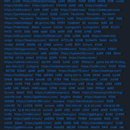
88M
|
Luck8
|
https://88aa.technology
|
jw88
|
98Win
|
TG88
|
DH88
|
AO88
|
123B
|
Luck8
|
https://dn88s.net/
|
https://go8.onl/
|
OKWIN
|
ao88
|
x88
|
https://ao88.cx/
|
https://nk88.select/
|
tr88
|
nk88
|
uu88
|
https://vsbet.love/
|
https://soikeo.jpn.com/
|
https://gamebai.ae.org/
|
23win
|
GG88
|
LLWIN
|
Tieulamtv
|
Tieulamtv
|
Tieulamtv
|
Tieulamtv
|
Tieulamtv
|
Tieulamtv
|
Tieulamtv
|
vu88
|
https://hitclub88.net/
|
C168
|
S666
|
https://s666.holiday/
|
đá gà trực tiếp
|
RR99
|
Vaidebet
|
S8
|
socolive
|
tk88
|
S8
|
https://fv88.food/
|
86bet
|
sunwin
|
hitclub
|
Luongsontv
|
Luongsontv
|
EE88
|
BL555
|
KK55
|
KK55
|
S666
|
s666
|
vip66
|
123b
|
ee88
|
XX8
|
AD88
|
UY88
|
UY88
|
https://s88.za.com/
|
https://hz88site.com
|
123b
|
sv388
|
qs88
|
https://vsbet.link/
|
onbet
|
https://febetvip.it.com/
|
RIKVIP
|
HITCLUB
|
GO88
|
SUNWIN
|
fabet
|
net88
|
mubet
|
AE888
|
AE888
|
o8
|
ON68
|
sunwin
|
uu88
|
88M
|
Sunwin
|
KO66
|
https://alahlyg.sa.com/
|
789win
|
https://on686.com/
|
https://on683.com/
|
F8BET
|
https://keonhacai5.com/
|
s666
|
ok8386
|
https://tylekeo88s.com/
|
qq88
|
c168
|
33win
|
BET88
|
nổ hũ
|
onbet
|
b52club
|
QS88
|
FV88
|
https://xoilac.movie/
|
https://rakhoitv.network/
|
alo789
|
GG88
|
Go88
|
LC88
|
789bet.tv
|
game bài đổi thưởng
|
kèo nhà cái 5
|
Luckywin
|
https://mobamonster.com/
|
https://on68i.com/
|
PG99
|
PG88
|
BET88
|
123bet
|
go88
|
go88
|
789bet
|
https://kubet773.com/
|
https://kubetqw.com/
|
https://mu886.pizza/
|
F168
|
ok8386
|
LX88
|
lương sơn tv
|
SV66
|
NK88
|
Luck8
|
Luck8
|
DN88
|
Bet88
|
Bet88
|
new88
|
O8
|
cf789
|
f168
|
https://on68c.com/
|
cm88
|
Jun88
|
JW88
|
cm88
|
F168
|
on68
|
https://taixiuonline.direct
|
w88
|
rikvip
|
HZ88
|
LX88
|
u888
|
jw88
|
lv88
|
98win
|
ml88.vegas
|
VIP66
|
mv66
|
ml88
|
luck8
|
S666
|
789bet
|
qq88
|
Sunwin
|
8kbet
|
MK8
|
https://cakhiatv.express/
|
39bet
|
https://nhacaiuytin88.ae.org/
|
nohu90 com
|
https://go88club.ru.com/
|
kingfun
|
thabet
|
https://kqbd.mx
|
PG88
|
ok8386
|
https://cakhiatv365.com/
|
nowgoal
|
https://keonhacai5.ru.com/
|
EE88
|
nohu90
|
7m
|
LUCK8
|
NK88
|
sunwin
|
u888
|
kèo nhà cái
|
tỷ lệ cá cược
|
trang cá độ
bóng đá
|
tỷ lệ kèo nhà cái
|
sunwin
|
go88
|
cf68
|
cm88
|
u888
|
u888
|
qh88
|
KUBET88
|
UU88
|
https://on682.com/
|
Na99
|
https://llwin.you/
|
https://gg88.you/
|
BJ88
|
SV888
|
luck8
|
https://gk88-z1.com/
|
ok8386
|
ON68
|
789win
|
TK688
|
bongdalu
|
fb88
|
m88
|
win55
|
86bet
|
https://go88v2.net/
|
qs88
|
GG88
|
lv88
|
https://new88pm.com/
|
On68
|
https://gg88fun.com
|
go88
|
U888
|
Hello88
|
ABC88
|
VIPWIN
|
78WIN
|
MK8
|
on68
|
s66
|