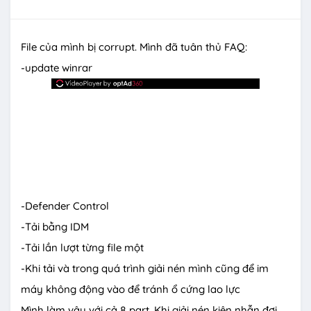
File của mình bị corrupt. Mình đã tuân thủ FAQ:
-update winrar
-Defender Control
-Tải bằng IDM
-Tải lần lượt từng file một
-Khi tải và trong quá trình giải nén mình cũng để im
máy không động vào để tránh ổ cứng lao lực
Mình làm vậy với cả 8 part. Khi giải nén kiên nhẫn đợi