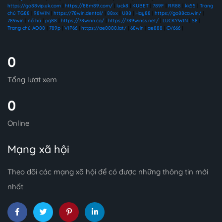
https://go88vip.uk.com
|
https://88m89.com/
|
luck8
|
KUBET
|
789F
|
RR88
|
kk55
|
Trang
chủ TG88
|
98WIN
|
https://78win.dental/
|
88xx
|
U88
|
Hay88
|
https://go88ca.win/
|
789win
|
nổ hũ
|
pg88
|
https://78winn.co/
|
https://789winss.net/
|
LUCKYWIN
|
S8
|
Trang chủ AO88
|
789p
|
VIP66
|
https://ae8888.lat/
|
68win
|
ae888
|
CV666
|
0
Tổng lượt xem
0
Online
Mạng xã hội
Theo dõi các mạng xã hội để có được những thông tin mới
nhất