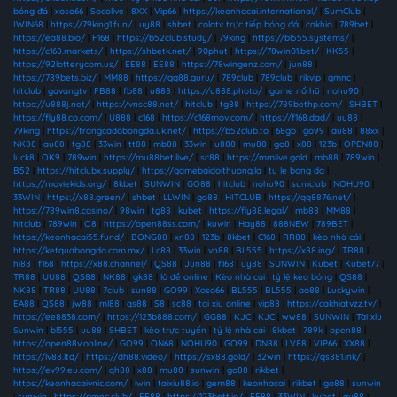
bóng đá
|
xoso66
|
Socolive
|
8XX
|
Vip66
|
https://keonhacai.international/
|
SumClub
|
IWIN68
|
https://79king1.fun/
|
uy88
|
shbet
|
colatv trực tiếp bóng đá
|
cakhia
|
789bet
|
https://ea88.bio/
|
F168
|
https://b52club.study/
|
79king
|
https://bl555.systems/
|
https://c168.markets/
|
https://shbetk.net/
|
90phut
|
https://78win01.bet/
|
KK55
|
https://92lotterycom.us/
|
EE88
|
EE88
|
https://78wingenz.com/
|
jun88
|
https://789bets.biz/
|
MM88
|
https://gg88.guru/
|
789club
|
789club
|
rikvip
|
gmnc
|
hitclub
|
gavangtv
|
FB88
|
fb88
|
u888
|
https://u888.photo/
|
game nổ hũ
|
nohu90
|
https://u888j.net/
|
https://vnsc88.net/
|
hitclub
|
tg88
|
https://789bethp.com/
|
SHBET
|
https://fly88.co.com/
|
U888
|
c168
|
https://c168mov.com/
|
https://f168.dad/
|
uu88
|
79king
|
https://trangcadobongda.uk.net/
|
https://b52club.to
|
68gb
|
go99
|
au88
|
88xx
|
NK88
|
au88
|
tg88
|
33win
|
tt88
|
mb88
|
33win
|
u888
|
mu88
|
go8
|
x88
|
123b
|
OPEN88
|
luck8
|
OK9
|
789win
|
https://mu88bet.live/
|
sc88
|
https://mmlive.gold
|
mb88
|
789win
|
B52
|
https://hitclubx.supply/
|
https://gamebaidoithuong.la
|
ty le bong da
|
https://moviekids.org/
|
8kbet
|
SUNWIN
|
GO88
|
hitclub
|
nohu90
|
sumclub
|
NOHU90
|
33WIN
|
https://x88.green/
|
shbet
|
LLWIN
|
go88
|
HITCLUB
|
https://qq8876.net/
|
https://789win8.casino/
|
98win
|
tg88
|
kubet
|
https://fly88.legal/
|
mb88
|
MM88
|
hitclub
|
789win
|
O8
|
https://open88ss.com/
|
kuwin
|
Hay88
|
888NEW
|
789BET
|
https://keonhacai55.fund/
|
BONG88
|
xn88
|
123b
|
8kbet
|
C168
|
RR88
|
kèo nhà cái
|
https://ketquabongda.com.mx/
|
Lc88
|
33win
|
vn88
|
BL555
|
https://x88.ing/
|
TR88
|
hi88
|
f168
|
https://x88.channel/
|
QS88
|
Jun88
|
f168
|
uy88
|
SUNWIN
|
Kubet
|
Kubet77
|
TR88
|
UU88
|
QS88
|
NK88
|
gk88
|
lô đề online
|
Kèo nhà cái
|
tỷ lệ kèo bóng
|
QS88
|
NK88
|
TR88
|
UU88
|
7club
|
sun88
|
GO99
|
Xoso66
|
BL555
|
BL555
|
ao88
|
Luckywin
|
EA88
|
QS88
|
jw88
|
ml88
|
qs88
|
S8
|
sc88
|
tai xiu online
|
vip88
|
https://cakhiatvzz.tv/
|
https://ee8838.com/
|
https://123b888.com/
|
GG88
|
KJC
|
KJC
|
ww88
|
SUNWIN
|
Tài xỉu
Sunwin
|
bl555
|
uu88
|
SHBET
|
kèo trực tuyến
|
tỷ lệ nhà cái
|
8kbet
|
789k
|
open88
|
https://open88v.online/
|
GO99
|
ON68
|
NOHU90
|
GO99
|
DN88
|
LV88
|
VIP66
|
XX88
|
https://lv88.ltd/
|
https://dh88.video/
|
https://sx88.gold/
|
32win
|
https://qs881.ink/
|
https://ev99.eu.com/
|
qh88
|
x88
|
mu88
|
sunwin
|
go88
|
rikbet
|
https://keonhacaivnic.com/
|
iwin
|
taixiu88.io
|
gem88
|
keonhacai
|
rikbet
|
go88
|
sunwin
|
sunwin
|
https://gmnc.club/
|
EE88
|
https://123bett.io/
|
EE88
|
33WIN
|
kubet
|
au88
|