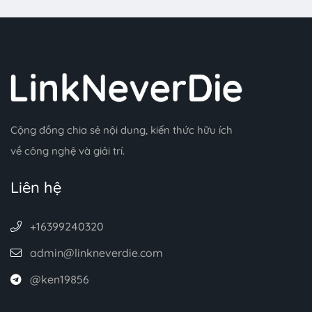
Cộng đồng chia sẻ nội dung, kiến thức hữu ích
về công nghệ và giải trí.
Liên hệ
+16399240320
admin@linkneverdie.com
@ken19856