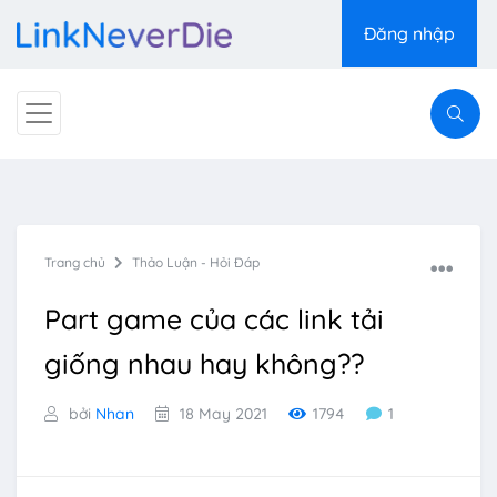
Đăng nhập
Trang chủ
Thảo Luận - Hỏi Đáp
Part game của các link tải
giống nhau hay không??
bởi
Nhan
18 May 2021
1794
1