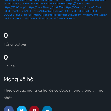
GO88
|
Suncity
|
88aa
|
Hay88
|
98win
|
98win
|
MB66
|
https://dn88vl.com/
|
https://789k2.app/
|
https://nohu90k.org/
|
ok8386
|
https://s8ax.com/
|
mb66
|
F168
|
U888
|
man88
|
mb66
|
https://c168.mobi/
|
luckywin
|
hi88
|
j88
|
u888
|
lc88
|
X88
|
GOOD88
|
au88
|
alo789
|
max79
|
sonclub
|
https://go88vip.uk.com
|
https://88m89.com/
|
luck8
|
KUBET
|
789F
|
RR88
|
kk55
|
Trang chủ TG88
|
98WIN
|
0
Tổng lượt xem
0
Online
Mạng xã hội
Theo dõi các mạng xã hội để có được những thông tin mới
nhất