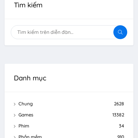
Tìm kiếm
Danh mục
Chung
2628
Games
13382
Phim
34
Phần mềm
910