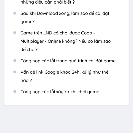
những điều cần phải biết ?
Sau khi Download xong, làm sao để cài đặt
game?
Game trên LND có chơi được Coop -
Multiplayer - Online không? Nếu có làm sao
để chơi?
Tổng hợp các lỗi trong quá trình cài đặt game
Vấn đề link Google khóa 24h, xử lý như thế
nào ?
Tổng hợp các lỗi xảy ra khi chơi game