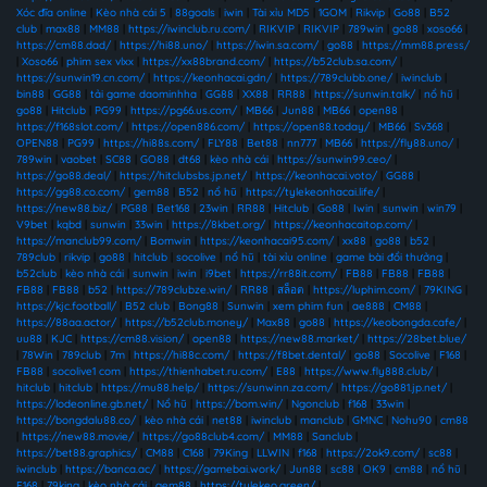
Xóc đĩa online
|
Kèo nhà cái 5
|
88goals
|
iwin
|
Tài xỉu MD5
|
1GOM
|
Rikvip
|
Go88
|
B52
club
|
max88
|
MM88
|
https://iwinclub.ru.com/
|
RIKVIP
|
RIKVIP
|
789win
|
go88
|
xoso66
|
https://cm88.dad/
|
https://hi88.uno/
|
https://iwin.sa.com/
|
go88
|
https://mm88.press/
|
Xoso66
|
phim sex vlxx
|
https://xx88brand.com/
|
https://b52club.sa.com/
|
https://sunwin19.cn.com/
|
https://keonhacai.gdn/
|
https://789clubb.one/
|
iwinclub
|
bin88
|
GG88
|
tải game daominhha
|
GG88
|
XX88
|
RR88
|
https://sunwin.talk/
|
nổ hũ
|
go88
|
Hitclub
|
PG99
|
https://pg66.us.com/
|
MB66
|
Jun88
|
MB66
|
open88
|
https://f168slot.com/
|
https://open886.com/
|
https://open88.today/
|
MB66
|
Sv368
|
OPEN88
|
PG99
|
https://hi88s.com/
|
FLY88
|
Bet88
|
nn777
|
MB66
|
https://fly88.uno/
|
789win
|
vaobet
|
SC88
|
GO88
|
dt68
|
kèo nhà cái
|
https://sunwin99.ceo/
|
https://go88.deal/
|
https://hitclubsbs.jp.net/
|
https://keonhacai.voto/
|
GG88
|
https://gg88.co.com/
|
gem88
|
B52
|
nổ hũ
|
https://tylekeonhacai.life/
|
https://new88.biz/
|
PG88
|
Bet168
|
23win
|
RR88
|
Hitclub
|
Go88
|
Iwin
|
sunwin
|
win79
|
V9bet
|
kqbd
|
sunwin
|
33win
|
https://8kbet.org/
|
https://keonhacaitop.com/
|
https://manclub99.com/
|
Bomwin
|
https://keonhacai95.com/
|
xx88
|
go88
|
b52
|
789club
|
rikvip
|
go88
|
hitclub
|
socolive
|
nổ hũ
|
tài xỉu online
|
game bài đổi thưởng
|
b52club
|
kèo nhà cái
|
sunwin
|
iwin
|
i9bet
|
https://rr88it.com/
|
FB88
|
FB88
|
FB88
|
FB88
|
FB88
|
b52
|
https://789clubze.win/
|
RR88
|
สล็อต
|
https://luphim.com/
|
79KING
|
https://kjc.football/
|
B52 club
|
Bong88
|
Sunwin
|
xem phim fun
|
ae888
|
CM88
|
https://88aa.actor/
|
https://b52club.money/
|
Max88
|
go88
|
https://keobongda.cafe/
|
uu88
|
KJC
|
https://cm88.vision/
|
open88
|
https://new88.market/
|
https://28bet.blue/
|
78Win
|
789club
|
7m
|
https://hi88c.com/
|
https://f8bet.dental/
|
go88
|
Socolive
|
F168
|
FB88
|
socolive1 com
|
https://thienhabet.ru.com/
|
E88
|
https://www.fly888.club/
|
hitclub
|
hitclub
|
https://mu88.help/
|
https://sunwinn.za.com/
|
https://go881.jp.net/
|
https://lodeonline.gb.net/
|
Nổ hũ
|
https://bom.win/
|
Ngonclub
|
f168
|
33win
|
https://bongdalu88.co/
|
kèo nhà cái
|
net88
|
iwinclub
|
manclub
|
GMNC
|
Nohu90
|
cm88
|
https://new88.movie/
|
https://go88club4.com/
|
MM88
|
Sanclub
|
https://bet88.graphics/
|
CM88
|
C168
|
79King
|
LLWIN
|
f168
|
https://2ok9.com/
|
sc88
|
iwinclub
|
https://banca.ac/
|
https://gamebai.work/
|
Jun88
|
sc88
|
OK9
|
cm88
|
nổ hũ
|
F168
|
79king
|
kèo nhà cái
|
gem88
|
https://tylekeo.green/
|