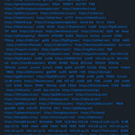
https://gamebaidoithuong.you/
|
f8bet
|
789BET
|
ALO789
|
F168
|
https://top10trangcacuocbongda.com/
|
https://lodeonline2.org/
|
https://go88vn.sa.com/
|
https://taihitclub.cn.com/
|
https://sshbet.io/
|
https://shbethi.com/
|
https://shbet.law/
|
nn777
|
https://shbetb0.com/
|
https://8kbet8.org/
|
https://trangcadobongda.bio/
|
Game bài
|
7m cn
|
23win
|
https://f8bet.luxury/
|
cm88
|
MU88
|
https://78wind.com/
|
UU88
|
https://fly88.select/
|
7M
|
tk88
|
https://o8.ninja/
|
https://keonhacai.cool/
|
https://7mcn.llc/
|
bj88
|
o8
|
okvip
|
https://ok9.property/
|
789WIN
|
OPEN88
|
GG88
|
78win.so
|
hitclub
|
sunwin
|
CM88
|
79king
|
https://hi88.me/
|
go88
|
https://fly88.green/
|
https://ok9bet.net/
|
EE88
|
nk88
|
https://cakhiatv.lifestyle/
|
https://cakhia03.tv/
|
https://keonhacai18.website/
|
iwin club
|
https://haywin-vn.site/
|
https://go88vn.tech/
|
https://say88vn.com/
|
f168
|
https://hoiquantv.vip/
|
https://hoiquantv.site/
|
https://hoiquantv.online/
|
Kèo Nhà Cái
|
https://fly88.gives/
|
cm88
|
Luck8
|
https://ok988.info/
|
jun88
|
nhà cái uy tín
|
kèo nhà
cái
|
https://new88.webcam/
|
BIN88
|
BIN88
|
Rikvip
|
B52club
|
789club
|
789club
|
789club
|
sunwin
|
sunwin
|
sunwin
|
mb66
|
go88
|
sao789
|
hitclub
|
8day
|
sunwin
|
thabet
|
MB66
|
https://ok9.events/
|
ga6789
|
siu88
|
bet88
|
rr88
|
https://o8.style/
|
https://gg88.center/
|
https://fly8889.com/
|
x88
|
MM88
|
ev88
|
yo88
|
MM88
|
Sunwin
|
Lô đề online
|
https://78wintx.com/
|
c168
|
NỔ HŨ
|
cm88
|
ok9
|
F168
|
Jun88
|
x88
|
cm88
|
b29
|
GG88
|
58win
|
MM88
|
789club
|
sc88
|
F8bet
|
https://b52club.team
|
FC88
|
Red88
|
https://hi88.pink/
|
cm88
|
kèo nhà cái
|
https://tylekeonhacai.top/
|
https://789clubb.uk.net/
|
https://go888.sa.com/
|
https://iwinclub.jp.net/
|
https://hitclubb.jp.net/
|
https://rikvipp.jp.net/
|
https://taixiu.jp.net/
|
https://go88b.co.com/
|
https://789club1.co.com/
|
https://iwinclub86.co.com/
|
MB66
|
good88
|
ko66
|
nohu90
|
B52Club
|
k8cc
|
https://go88play.site
|
https://tylekeonhacai.vin/
|
https://bongdaso.team/
|
https://7m.band/
|
https://bongdalu.army/
|
https://nhacaiuytin.moi/
|
https://kqbd.one/
|
https://bong88.se.net/
|
Bongdalu
|
fb88
|
tỷ lệ kèo nhà cái
|
trang cá cược uy tín
|
lô đề
|
app tài xỉu
|
fb88
|
vsbet
|
uk88
|
fabet
|
fb88
|
fb88
|
fb88
|
nhà cái uy tín
|
nhà cái uy tín
|
nhà cái uy tín
|
nhà cái uy tín
|
nhà cái uy tín
|
nhà cái uy tín
|
https://7mcn.voto/
|
QS88
|