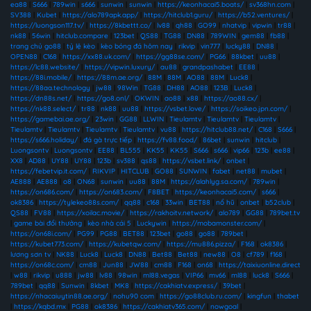
ea88
|
S666
|
789win
|
s666
|
sunwin
|
sunwin
|
https://keonhacai5.boats/
|
sv368hn.com
|
SV388
|
Kubet
|
https://alo789apk.app/
|
https://hitclub1.guru/
|
https://b52.ventures/
|
https://luongson117.tv/
|
https://8kbettt.co/
|
lv88
|
qh88
|
GO99
|
nhatvip
|
vipwin
|
tr88
|
nk88
|
56win
|
hitclub.compare
|
123bet
|
QS88
|
TG88
|
DN88
|
789WIN
|
gem88
|
fb88
|
trang chủ go88
|
tỷ lệ kèo
|
kèo bóng đá hôm nay
|
rikvip
|
vin777
|
lucky88
|
DN88
|
OPEN88
|
C168
|
https://xx88.uk.com/
|
https://gg88se.com/
|
PG66
|
88kbet
|
uu88
|
https://lc88.website/
|
https://vipwin.luxury/
|
au88
|
grandpashabet
|
EE88
|
https://88i.mobile/
|
https://88m.ae.org/
|
88M
|
88M
|
AO88
|
88M
|
Luck8
|
https://88aa.technology
|
jw88
|
98Win
|
TG88
|
DH88
|
AO88
|
123B
|
Luck8
|
https://dn88s.net/
|
https://go8.onl/
|
OKWIN
|
ao88
|
x88
|
https://ao88.cx/
|
https://nk88.select/
|
tr88
|
nk88
|
uu88
|
https://vsbet.love/
|
https://soikeo.jpn.com/
|
https://gamebai.ae.org/
|
23win
|
GG88
|
LLWIN
|
Tieulamtv
|
Tieulamtv
|
Tieulamtv
|
Tieulamtv
|
Tieulamtv
|
Tieulamtv
|
Tieulamtv
|
vu88
|
https://hitclub88.net/
|
C168
|
S666
|
https://s666.holiday/
|
đá gà trực tiếp
|
https://fv88.food/
|
86bet
|
sunwin
|
hitclub
|
Luongsontv
|
Luongsontv
|
EE88
|
BL555
|
KK55
|
KK55
|
S666
|
s666
|
vip66
|
123b
|
ee88
|
XX8
|
AD88
|
UY88
|
UY88
|
123b
|
sv388
|
qs88
|
https://vsbet.link/
|
onbet
|
https://febetvip.it.com/
|
RIKVIP
|
HITCLUB
|
GO88
|
SUNWIN
|
fabet
|
net88
|
mubet
|
AE888
|
AE888
|
o8
|
ON68
|
sunwin
|
uu88
|
88M
|
https://alahlyg.sa.com/
|
789win
|
https://on686.com/
|
https://on683.com/
|
F8BET
|
https://keonhacai5.com/
|
s666
|
ok8386
|
https://tylekeo88s.com/
|
qq88
|
c168
|
33win
|
BET88
|
nổ hũ
|
onbet
|
b52club
|
QS88
|
FV88
|
https://xoilac.movie/
|
https://rakhoitv.network/
|
alo789
|
GG88
|
789bet.tv
|
game bài đổi thưởng
|
kèo nhà cái 5
|
Luckywin
|
https://mobamonster.com/
|
https://on68i.com/
|
PG99
|
PG88
|
BET88
|
123bet
|
go88
|
go88
|
789bet
|
https://kubet773.com/
|
https://kubetqw.com/
|
https://mu886.pizza/
|
F168
|
ok8386
|
lương sơn tv
|
NK88
|
Luck8
|
Luck8
|
DN88
|
Bet88
|
Bet88
|
new88
|
O8
|
cf789
|
f168
|
https://on68c.com/
|
cm88
|
Jun88
|
JW88
|
cm88
|
F168
|
on68
|
https://taixiuonline.direct
|
w88
|
rikvip
|
u888
|
jw88
|
lv88
|
98win
|
ml88.vegas
|
VIP66
|
mv66
|
ml88
|
luck8
|
S666
|
789bet
|
qq88
|
Sunwin
|
8kbet
|
MK8
|
https://cakhiatv.express/
|
39bet
|
https://nhacaiuytin88.ae.org/
|
nohu90 com
|
https://go88club.ru.com/
|
kingfun
|
thabet
|
https://kqbd.mx
|
PG88
|
ok8386
|
https://cakhiatv365.com/
|
nowgoal
|