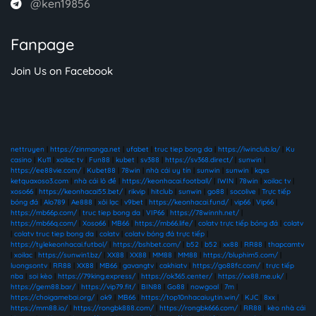
@ken19856
Fanpage
Join Us on Facebook
nettruyen
|
https://zinmanga.net
|
ufabet
|
truc tiep bong da
|
https://iwinclub.la/
|
Ku
casino
|
Ku11
|
xoilac tv
|
Fun88
|
kubet
|
sv388
|
https://sv368.direct/
|
sunwin
|
https://ee88vie.com/
|
Kubet88
|
78win
|
nhà cái uy tín
|
sunwin
|
sunwin
|
kqxs
ketquaxoso3.com
|
nhà cái lô đề
|
https://keonhacai.football/
|
IWIN
|
78win
|
xoilac tv
|
xoso66
|
https://keonhacai55.bet/
|
rikvip
|
hitclub
|
sunwin
|
go88
|
socolive
|
Trực tiếp
bóng đá
|
Alo789
|
Ae888
|
xôi lạc
|
v9bet
|
https://keonhacai.fund/
|
vip66
|
Vip66
|
https://mb66p.com/
|
truc tiep bong da
|
VIP66
|
https://78winnh.net/
|
https://mb66q.com/
|
Xoso66
|
MB66
|
https://mb66.life/
|
colatv trực tiếp bóng đá
|
colatv
|
colatv truc tiep bong da
|
colatv
|
colatv bóng đá trực tiếp
|
https://tylekeonhacai.futbol/
|
https://bshbet.com/
|
b52
|
b52
|
xx88
|
RR88
|
thapcamtv
|
xoilac
|
https://sunwin1.bz/
|
XX88
|
XX88
|
MM88
|
MM88
|
https://bluphim5.com/
|
luongsontv
|
RR88
|
XX88
|
MB66
|
gavangtv
|
cakhiatv
|
https://go88fc.com/
|
trực tiếp
nba
|
soi kèo
|
https://79king.express/
|
https://ok365.center/
|
https://xx88.me.uk/
|
https://gem88.bar/
|
https://vip79.fit/
|
BIN88
|
Go88
|
nowgoal
|
7m
|
https://choigamebai.org/
|
ok9
|
MB66
|
https://top10nhacaiuytin.win/
|
KJC
|
8xx
|
https://mm88.io/
|
https://rongbk888.com/
|
https://rongbk666.com/
|
RR88
|
kèo nhà cái