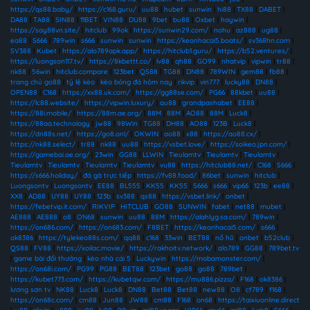
https://qs88.baby/
|
https://c168.guru/
|
uu88
|
hubet
|
sunwin
|
hi88
|
TX88
|
DABET
|
DA88
|
TA88
|
SIN88
|
11BET
|
VIN88
|
DU88
|
9bet
|
bu88
|
Oxbet
|
haywin
|
https://say88vn.site/
|
hitclub
|
99ok
|
https://sunwin29.com/
|
nohu
|
az888
|
ug88
|
ea88
|
S666
|
789win
|
s666
|
sunwin
|
sunwin
|
https://keonhacai5.boats/
|
sv368hn.com
|
SV388
|
Kubet
|
https://alo789apk.app/
|
https://hitclub1.guru/
|
https://b52.ventures/
|
https://luongson117.tv/
|
https://8kbettt.co/
|
lv88
|
qh88
|
GO99
|
nhatvip
|
vipwin
|
tr88
|
nk88
|
56win
|
hitclub.compare
|
123bet
|
QS88
|
TG88
|
DN88
|
789WIN
|
gem88
|
fb88
|
trang chủ go88
|
tỷ lệ kèo
|
kèo bóng đá hôm nay
|
rikvip
|
vin777
|
lucky88
|
DN88
|
OPEN88
|
C168
|
https://xx88.uk.com/
|
https://gg88se.com/
|
PG66
|
88kbet
|
uu88
|
https://lc88.website/
|
https://vipwin.luxury/
|
au88
|
grandpashabet
|
EE88
|
https://88i.mobile/
|
https://88m.ae.org/
|
88M
|
88M
|
AO88
|
88M
|
Luck8
|
https://88aa.technology
|
jw88
|
98Win
|
TG88
|
DH88
|
AO88
|
123B
|
Luck8
|
https://dn88s.net/
|
https://go8.onl/
|
OKWIN
|
ao88
|
x88
|
https://ao88.cx/
|
https://nk88.select/
|
tr88
|
nk88
|
uu88
|
https://vsbet.love/
|
https://soikeo.jpn.com/
|
https://gamebai.ae.org/
|
23win
|
GG88
|
LLWIN
|
Tieulamtv
|
Tieulamtv
|
Tieulamtv
|
Tieulamtv
|
Tieulamtv
|
Tieulamtv
|
Tieulamtv
|
vu88
|
https://hitclub88.net/
|
C168
|
S666
|
https://s666.holiday/
|
đá gà trực tiếp
|
https://fv88.food/
|
86bet
|
sunwin
|
hitclub
|
Luongsontv
|
Luongsontv
|
EE88
|
BL555
|
KK55
|
KK55
|
S666
|
s666
|
vip66
|
123b
|
ee88
|
XX8
|
AD88
|
UY88
|
UY88
|
123b
|
sv388
|
qs88
|
https://vsbet.link/
|
onbet
|
https://febetvip.it.com/
|
RIKVIP
|
HITCLUB
|
GO88
|
SUNWIN
|
fabet
|
net88
|
mubet
|
AE888
|
AE888
|
o8
|
ON68
|
sunwin
|
uu88
|
88M
|
https://alahlyg.sa.com/
|
789win
|
https://on686.com/
|
https://on683.com/
|
F8BET
|
https://keonhacai5.com/
|
s666
|
ok8386
|
https://tylekeo88s.com/
|
qq88
|
c168
|
33win
|
BET88
|
nổ hũ
|
onbet
|
b52club
|
QS88
|
FV88
|
https://xoilac.movie/
|
https://rakhoitv.network/
|
alo789
|
GG88
|
789bet.tv
|
game bài đổi thưởng
|
kèo nhà cái 5
|
Luckywin
|
https://mobamonster.com/
|
https://on68i.com/
|
PG99
|
PG88
|
BET88
|
123bet
|
go88
|
go88
|
789bet
|
https://kubet773.com/
|
https://kubetqw.com/
|
https://mu886.pizza/
|
F168
|
ok8386
|
lương sơn tv
|
NK88
|
Luck8
|
Luck8
|
DN88
|
Bet88
|
Bet88
|
new88
|
O8
|
cf789
|
f168
|
https://on68c.com/
|
cm88
|
Jun88
|
JW88
|
cm88
|
F168
|
on68
|
https://taixiuonline.direct