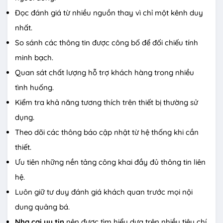
Đọc đánh giá từ nhiều nguồn thay vì chỉ một kênh duy
nhất.
So sánh các thông tin được công bố để đối chiếu tính
minh bạch.
Quan sát chất lượng hỗ trợ khách hàng trong nhiều
tình huống.
Kiểm tra khả năng tương thích trên thiết bị thường sử
dụng.
Theo dõi các thông báo cập nhật từ hệ thống khi cần
thiết.
Ưu tiên những nền tảng công khai đầy đủ thông tin liên
hệ.
Luôn giữ tư duy đánh giá khách quan trước mọi nội
dung quảng bá.
Nha cai uy tin
nên được tìm hiểu dựa trên nhiều tiêu chí