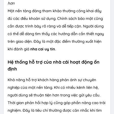
hơn
Một nền tảng đáng tham khảo thường công khai đầy
đủ các điều khoản sử dụng. Chính sách bảo mật cũng
cần được trình bày rõ ràng và dễ tiếp cận. Người dùng
có thể dễ dàng tìm thấy các hướng dẫn cần thiết ngay
trên giao diện. Đây là một đặc điểm thường xuất hiện
khi đánh giá
nha cai uy tin
.
Hệ thống hỗ trợ của nhà cái hoạt động ổn
định
Khả năng hỗ trợ khách hàng phản ánh sự chuyên
nghiệp của một nền tảng. Khi có nhiều kênh liên hệ,
người dùng sẽ thuận tiện hơn trong việc gửi yêu cầu.
Thời gian phản hồi hợp lý cũng góp phần nâng cao trải
nghiệm. Đây là tiêu chí thường được cân nhắc khi tìm