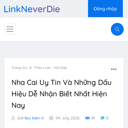
Đăng nhập
Trang chủ
Thảo Luận - Hỏi Đáp
Nha Cai Uy Tin Và Những Dấu
Hiệu Dễ Nhận Biết Nhất Hiện
Nay
bởi
lieu kien vi
04 July 2026
81
0