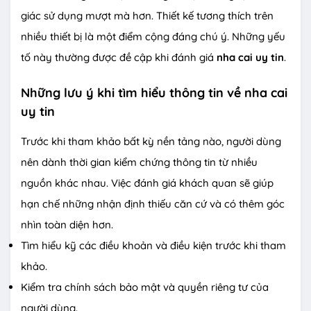
giác sử dụng mượt mà hơn. Thiết kế tương thích trên
nhiều thiết bị là một điểm cộng đáng chú ý. Những yếu
tố này thường được đề cập khi đánh giá
nha cai uy tin
.
Những lưu ý khi tìm hiểu thông tin về nha cai
uy tin
Trước khi tham khảo bất kỳ nền tảng nào, người dùng
nên dành thời gian kiểm chứng thông tin từ nhiều
nguồn khác nhau. Việc đánh giá khách quan sẽ giúp
hạn chế những nhận định thiếu căn cứ và có thêm góc
nhìn toàn diện hơn.
Tìm hiểu kỹ các điều khoản và điều kiện trước khi tham
khảo.
Kiểm tra chính sách bảo mật và quyền riêng tư của
người dùng.