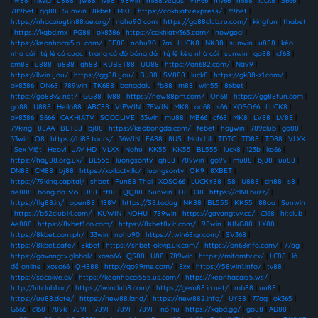
|
w88
|
rikvip
|
u888
|
jw88
|
lv88
|
98win
|
ml88.vegas
|
VIP66
|
mv66
|
ml88
|
luck8
|
S666
|
789bet
|
qq88
|
Sunwin
|
8kbet
|
MK8
|
https://cakhiatv.express/
|
39bet
|
https://nhacaiuytin88.ae.org/
|
nohu90 com
|
https://go88club.ru.com/
|
kingfun
|
thabet
|
https://kqbd.mx
|
PG88
|
ok8386
|
https://cakhiatv365.com/
|
nowgoal
|
https://keonhacai5.ru.com/
|
EE88
|
nohu90
|
7m
|
LUCK8
|
NK88
|
sunwin
|
u888
|
kèo
nhà cái
|
tỷ lệ cá cược
|
trang cá độ bóng đá
|
tỷ lệ kèo nhà cái
|
sunwin
|
go88
|
cf68
|
cm88
|
u888
|
u888
|
qh88
|
KUBET88
|
UU88
|
https://on682.com/
|
Na99
|
https://llwin.you/
|
https://gg88.you/
|
BJ88
|
SV888
|
luck8
|
https://gk88-z1.com/
|
ok8386
|
ON68
|
789win
|
TK688
|
bongdalu
|
fb88
|
m88
|
win55
|
86bet
|
https://go88v2.net/
|
GG88
|
lv88
|
https://new88pm.com/
|
On68
|
https://gg88fun.com
|
go88
|
U888
|
Hello88
|
ABC88
|
VIPWIN
|
78WIN
|
MK8
|
on68
|
s66
|
XOSO66
|
LUCK8
|
ok8386
|
S666
|
CAKHIATV
|
SOCOLIVE
|
33win
|
mu88
|
MB66
|
cf68
|
MK8
|
LV88
|
LV88
|
79king
|
88AA
|
BET88
|
bj88
|
https://keobongda.com/
|
febet
|
haywin
|
789club
|
go88
|
33win
|
O8
|
https://hi88.tours/
|
36WIN
|
EA88
|
8US
|
Motchill
|
TDTC
|
TD88
|
TD88
|
VLXX
|
Sex Việt
|
Heovl
|
JAV HD
|
VLXX
|
Nohu
|
KK55
|
KK55
|
BL555
|
luck8
|
123b
|
ko66
|
https://hay88.org.uk/
|
BL555
|
luongsontv
|
qh88
|
789win
|
go99
|
mu88
|
bj88
|
uu88
|
DN88
|
CM88
|
bj88
|
https://xoilactv.llc/
|
luongsontv
|
OK9
|
8XBET
|
https://79king.capital/
|
shbet
|
Fun88 Thai
|
XOSO66
|
LUCKY88
|
S8
|
U888
|
dn88
|
s8
|
ae888
|
bong da 365
|
J88
|
tt88
|
QQ88
|
Sunwin
|
O8
|
O8
|
https://c168.buzz/
|
https://fly88.in/
|
open88
|
188V
|
https://S8.today
|
NK88
|
BL555
|
KK55
|
88aa
|
Sunwin
|
https://b52club14.com/
|
KUWIN
|
NOHU
|
789win
|
https://gavangtvv.cc/
|
C168
|
hitclub
|
Ae888
|
https://8xbet1.co.com/
|
https://8xbet8x.it.com/
|
98win
|
KING88
|
LX88
|
https://8kbet.com.ph/
|
33win
|
nohu90
|
https://twin68.gr.com/
|
SV368
|
https://8kbet.cafe/
|
8kbet
|
https://shbet-okvip.uk.com/
|
https://on68info.com/
|
77ag
|
https://gavangtv.global/
|
xoso66
|
QS88
|
U88
|
789win
|
https://mitomtv.cx/
|
LC88
|
lô
đề online
|
xoso66
|
QH888
|
http://go99me.com/
|
8xx
|
https://58win1.info/
|
tv88
|
https://socolive.ai/
|
https://keonhacai555.us.com/
|
https://keonhacai55.ws/
|
http://hitclub1.ac/
|
https://iwinclub8.com/
|
https://gem88.in.net/
|
mb88
|
uu88
|
https://uu88.date/
|
https://new88.land/
|
https://new882.info/
|
UY88
|
77ag
|
ok365
|
G666
|
c168
|
789k
|
789F
|
789F
|
789F
|
789F
|
nổ hũ
|
https://kqbd.gg/
|
go88
|
AD88
|