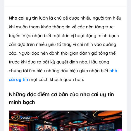
Nha cai uy tin
luôn là chủ đề được nhiều người tìm hiểu
khi muốn tham khảo thông tin về các nền tảng trực
tuyến. Việc nhận biết một đơn vị hoạt động minh bạch
cần dựa trên nhiều yếu tố thay vì chỉ nhìn vào quảng
cáo. Người đọc nên dành thời gian đánh giá tổng thể
trước khi đưa ra bất kỳ quyết định nào. Hãy cùng
chúng tôi tìm hiểu những dấu hiệu giúp nhận biết
nhà
cái uy tín
một cách khách quan hơn.
Những đặc điểm cơ bản của nha cai uy tin
minh bạch