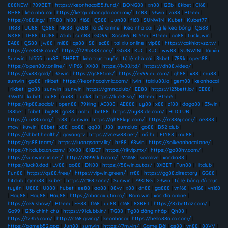
888NEW
|
789BET
|
https://keonhacai55.fund/
|
BONG88
|
xn88
|
123b
|
8kbet
|
C168
|
RR88
|
kèo nhà cái
|
https://ketquabongda.com.mx/
|
Lc88
|
33win
|
vn88
|
BL555
|
https://x88.ing/
|
TR88
|
hi88
|
f168
|
QS88
|
Jun88
|
f168
|
SUNWIN
|
Kubet
|
Kubet77
|
TR88
|
UU88
|
QS88
|
NK88
|
gk88
|
lô đề online
|
Kèo nhà cái
|
tỷ lệ kèo bóng
|
QS88
|
NK88
|
TR88
|
UU88
|
7club
|
sun88
|
GO99
|
Xoso66
|
BL555
|
BL555
|
ao88
|
Luckywin
|
EA88
|
QS88
|
jw88
|
ml88
|
qs88
|
S8
|
sc88
|
tai xiu online
|
vip88
|
https://cakhiatvzz.tv/
|
https://ee8838.com/
|
https://123b888.com/
|
GG88
|
KJC
|
KJC
|
ww88
|
SUNWIN
|
Tài xỉu
Sunwin
|
bl555
|
uu88
|
SHBET
|
kèo trực tuyến
|
tỷ lệ nhà cái
|
8kbet
|
789k
|
open88
|
https://open88v.online/
|
VIP66
|
XX88
|
https://lv88.ltd/
|
https://dh88.video/
|
https://sx88.gold/
|
32win
|
https://qs881.ink/
|
https://ev99.eu.com/
|
qh88
|
x88
|
mu88
|
sunwin
|
go88
|
rikbet
|
https://keonhacaivnic.com/
|
iwin
|
taixiu88.io
|
gem88
|
keonhacai
|
rikbet
|
go88
|
sunwin
|
sunwin
|
https://gmnc.club/
|
EE88
|
https://123bett.io/
|
EE88
|
33WIN
|
kubet
|
au88
|
au88
|
Luck8
|
https://luck8.so/
|
BL555
|
BL555
|
https://kp88.social/
|
open88
|
79king
|
AE888
|
AE888
|
uy88
|
x88
|
z188
|
daga88
|
33win
|
188bet
|
fabet
|
big88
|
go88
|
nohu
|
bet88
|
https://uy88.de.com/
|
HITCLUB
|
https://uu88n.org/
|
tr88
|
sunwin
|
https://qh88kyc.com/
|
https://rr886j.com/
|
ae888
|
mcw
|
kuwin
|
88bet
|
x88
|
ao88
|
qq88
|
J88
|
sumclub
|
go88
|
B52 club
|
https://shbet.health/
|
gavangtv
|
https://vnew88.net/
|
nổ hũ
|
FLY88
|
mu88
|
https://qs88.team/
|
https://luongsontv.llc/
|
hz88
|
68win
|
https://soikeonhacai.one/
|
https://hitcluba.cn.com/
|
XX88
|
8XBET
|
https://rikvip.mx/
|
https://go88hv.com/
|
https://sunwinn.in.net/
|
http://7899club.com/
|
VN168
|
socolive
|
xocdia88
|
https://luck8.dad
|
LV88
|
ao88
|
DN88
|
https://58win.autos/
|
8XBET
|
Fun88
|
Hitclub
|
Fun88
|
https://qs88.free/
|
https://vipwin.green/
|
rr88
|
https://gg88.directory
|
GG88
|
hitclub
|
gem88
|
kubet
|
https://c168.zone/
|
Sunwin
|
79KING
|
23win
|
tỷ lệ bóng đá trực
tuyến
|
U888
|
U888
|
hubet
|
ee88
|
ao88
|
88vv
|
x88
|
dn88
|
ga888
|
vn168
|
vn168
|
vn168
|
Hay88
|
Hay88
|
Hay88
|
https://nhacaiuytin.ro/
|
Bom win
|
xóc đĩa online
|
https://ok9.show/
|
BL555
|
EE88
|
f168
|
uu88
|
c168
|
8XBET
|
https://8xbettaz.com/
|
Go99
|
123b chính chủ
|
https://91clubb.in/
|
TG88
|
Tg88 đăng nhập
|
Qh88
|
https://123b3.com/
|
http://c168.giving/
|
keonhacai
|
https://hello88a.co.com/
|
https://gameb52.app
|
Jun88
|
sunwin
|
https://7m.vin/
|
Game Bài
|
qs88
|
vn88
|
88VV
|