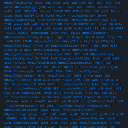
https://new882.info/
|
UY88
|
77ag
|
ok365
|
G666
|
c168
|
789k
|
789F
|
789F
|
789F
|
789F
|
nổ hũ
|
https://kqbd.gg/
|
go88
|
AD88
|
au88
|
mu88
|
luck8
|
999bet
|
kèo nhà cái 5
|
red88
|
vic88
|
OKWINTV
|
luckywin
|
RIKVIP
|
B52
|
123B
|
LUCK8
|
st666
|
go88
|
78WIN
|
kubet
|
8kbet
|
ga6789
|
DN88
|
FLY88
|
98WIN
|
https://qs88.health/
|
Sunwin
|
https://new88.energy/
|
https://viscard.de.com/
|
https://ea88.us.org/
|
33win
|
X88
|
789K
|
vipwin
|
tr88
|
qs88
|
UY88
|
HITCLUB
|
B52CLUB
|
RIKVIP
|
U88
|
8kbet
|
88I
|
88AA
|
uu88
|
bet88
|
s8
|
s8
|
ao88
|
qh88
|
xoso66
|
QH88
|
MU88
|
uy88
|
x88
|
lv88
|
lc88
|
UU88
|
HUBET
|
B52club
|
xoso66vn.app
|
UY88
|
MM99
|
ok8386
|
https://vsbetz.net/
|
https://vsbet365.io/
|
Hay88
|
Hay88
|
Hay88
|
NK88
|
uy88
|
Ae888
|
new88
|
33ag
|
UY88
|
UY88
|
U88
|
98WIN
|
https://luck8.style/
|
https://13win.studio/
|
https://789p.biz/
|
https://98win.toys/
|
VIPWIN
|
S8
|
https://siu88.co.com
|
88NN
|
thabet
|
tk88
|
uu88
|
kubet
|
mu88
|
gg88
|
https://go8.ae.org/
|
Nổ Hũ
|
https://nohu.best/
|
https://go99.com.se/
|
TT88
|
68win
|
kuwin
|
TG88
|
LX88
|
lv88
|
https://luck8.esq/
|
https://luck8.games/
|
O8
|
VN88
|
EX88
|
https://sunwin20.info/
|
32win
|
Luck8
|
ee88
|
uu88
|
NOHU90
|
https://red88.de.com
|
https://uk88sport.com.se
|
max79
|
llwin
|
https://on68.live/
|
S8
|
kk55
|
lc88
|
789win
|
98WIN
|
S8
|
https://28bet.green/
|
QS88
|
CM88
|
Socolive
|
pg66
|
tt88
|
hello88
|
23win
|
888b
|
https://123ga.app/
|
https://sv368.markets/
|
68win
|
https://ok9.style/
|
mb88
|
sunwin
|
qq88
|
123b
|
https://rr88.com.se/
|
go88
|
uu88
|
kubet
|
789win
|
789p
|
u888
|
jw88
|
XIN88
|
uu88
|
X88
|
Tài xỉu online
|
x88
|
KK55
|
bl555
|
https://iwinclub88.cam/
|
kubet
|
8kbet
|
huvip
|
huvip
|
https://nk88w.com/
|
sv888
|
J88
|
http://kuwinfi.com/
|
tg88
|
tg88
|
kkwin
|
lc88
|
tr88
|
DN88
|
https://kjc.ad/
|
MM88
|
UY88
|
789win
|
QS88
|
TR88
|
b52
|
go8
|
28BET
|
7m
|
https://xemtiso.com/
|
xóc đĩa online
|
sao789
|
KWIN
|
https://789k2.net/
|
xx88
|
xx88.forex
|
jeetbuzz
|
wicket71
|
khela88
|
babu88
|
bd9
|
https://tr88.food/
|
Go99
|
UY88
|
https://rikvip88.cn.com/
|
h19
|
uu88
|
https://kubetmb.org/
|
mm88.yokohama
|
https://jun88media.com/
|
98win
|
sunwin
|
https://789club.meme/
|
https://tatarayume.org/
|
mu88
|
uu88
|
ae888
|
king88
|
UY88
|
LV88
|
QS88
|
x88
|
QS88
|
NOHU90
|
XN88
|
S666
|
https://nohu90-s.com/
|
https://sunwin20.health/
|
haywin
|
UU88
|
https://uu88.dog/
|
8xbet
|
TK88
|
TK88
|
Luck8
|
https://uu88sh.com/
|
VIPWIN
|
Kubet
|
good88
|
8kbet
|
KJC
|
Lucky88
|
789win
|
GK88
|
https://ok9.training/
|
c168
|