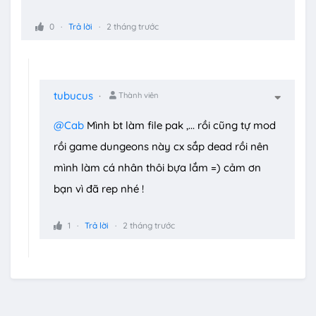
0
Trả lời
2 tháng trước
tubucus
Thành viên
@Cab
Mình bt làm file pak ,... rồi cũng tự mod
rồi game dungeons này cx sắp dead rồi nên
mình làm cá nhân thôi bựa lắm =) cảm ơn
bạn vì đã rep nhé !
1
Trả lời
2 tháng trước