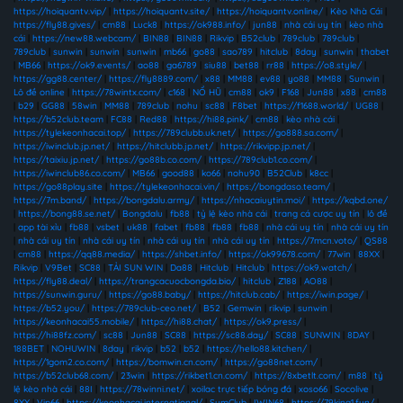
https://hoiquantv.vip/
|
https://hoiquantv.site/
|
https://hoiquantv.online/
|
Kèo Nhà Cái
|
https://fly88.gives/
|
cm88
|
Luck8
|
https://ok988.info/
|
jun88
|
nhà cái uy tín
|
kèo nhà
cái
|
https://new88.webcam/
|
BIN88
|
BIN88
|
Rikvip
|
B52club
|
789club
|
789club
|
789club
|
sunwin
|
sunwin
|
sunwin
|
mb66
|
go88
|
sao789
|
hitclub
|
8day
|
sunwin
|
thabet
|
MB66
|
https://ok9.events/
|
ao88
|
ga6789
|
siu88
|
bet88
|
rr88
|
https://o8.style/
|
https://gg88.center/
|
https://fly8889.com/
|
x88
|
MM88
|
ev88
|
yo88
|
MM88
|
Sunwin
|
Lô đề online
|
https://78wintx.com/
|
c168
|
NỔ HŨ
|
cm88
|
ok9
|
F168
|
Jun88
|
x88
|
cm88
|
b29
|
GG88
|
58win
|
MM88
|
789club
|
nohu
|
sc88
|
F8bet
|
https://f1688.world/
|
UG88
|
https://b52club.team
|
FC88
|
Red88
|
https://hi88.pink/
|
cm88
|
kèo nhà cái
|
https://tylekeonhacai.top/
|
https://789clubb.uk.net/
|
https://go888.sa.com/
|
https://iwinclub.jp.net/
|
https://hitclubb.jp.net/
|
https://rikvipp.jp.net/
|
https://taixiu.jp.net/
|
https://go88b.co.com/
|
https://789club1.co.com/
|
https://iwinclub86.co.com/
|
MB66
|
good88
|
ko66
|
nohu90
|
B52Club
|
k8cc
|
https://go88play.site
|
https://tylekeonhacai.vin/
|
https://bongdaso.team/
|
https://7m.band/
|
https://bongdalu.army/
|
https://nhacaiuytin.moi/
|
https://kqbd.one/
|
https://bong88.se.net/
|
Bongdalu
|
fb88
|
tỷ lệ kèo nhà cái
|
trang cá cược uy tín
|
lô đề
|
app tài xỉu
|
fb88
|
vsbet
|
uk88
|
fabet
|
fb88
|
fb88
|
fb88
|
nhà cái uy tín
|
nhà cái uy tín
|
nhà cái uy tín
|
nhà cái uy tín
|
nhà cái uy tín
|
nhà cái uy tín
|
https://7mcn.voto/
|
QS88
|
cm88
|
https://qq88.media/
|
https://shbet.info/
|
https://ok99678.com/
|
77win
|
88XX
|
Rikvip
|
V9Bet
|
SC88
|
TẢI SUN WIN
|
Da88
|
Hitclub
|
Hitclub
|
https://ok9.watch/
|
https://fly88.deal/
|
https://trangcacuocbongda.bio/
|
hitclub
|
Z188
|
AO88
|
https://sunwin.guru/
|
https://go88.baby/
|
https://hitclub.cab/
|
https://iwin.page/
|
https://b52.you/
|
https://789club-ceo.net/
|
B52
|
Gemwin
|
rikvip
|
sunwin
|
https://keonhacai55.mobile/
|
https://hi88.chat/
|
https://ok9.press/
|
https://hi88fz.com/
|
sc88
|
Jun88
|
SC88
|
https://sc88.day/
|
SC88
|
SUNWIN
|
8DAY
|
188BET
|
NOHUWIN
|
8day
|
rikvip
|
b52
|
b52
|
https://hello88.kitchen/
|
https://1gom2.co.com/
|
https://bomwin.cn.com/
|
https://go88net.com/
|
https://b52club68.com/
|
23win
|
https://rikbet1.cn.com/
|
https://8xbetlt.com/
|
m88
|
tỷ
lệ kèo nhà cái
|
88I
|
https://78winni.net/
|
xoilac trực tiếp bóng đá
|
xoso66
|
Socolive
|
8XX
|
Vip66
|
https://keonhacai.international/
|
SumClub
|
IWIN68
|
https://79king1.fun/
|