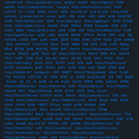
nohu90 com
|
https://go88club.ru.com/
|
kingfun
|
thabet
|
https://kqbd.mx
|
PG88
|
ok8386
|
https://cakhiatv365.com/
|
nowgoal
|
https://keonhacai5.ru.com/
|
EE88
|
nohu90
|
7m
|
LUCK8
|
NK88
|
sunwin
|
u888
|
kèo nhà cái
|
tỷ lệ cá cược
|
trang cá độ
bóng đá
|
tỷ lệ kèo nhà cái
|
sunwin
|
go88
|
cf68
|
cm88
|
u888
|
u888
|
qh88
|
KUBET88
|
UU88
|
https://on682.com/
|
Na99
|
https://llwin.you/
|
https://gg88.you/
|
BJ88
|
SV888
|
luck8
|
https://gk88-z1.com/
|
ok8386
|
ON68
|
789win
|
TK688
|
bongdalu
|
fb88
|
m88
|
win55
|
86bet
|
https://go88v2.net/
|
qs88
|
GG88
|
lv88
|
https://new88pm.com/
|
On68
|
https://gg88fun.com
|
go88
|
U888
|
Hello88
|
ABC88
|
VIPWIN
|
78WIN
|
MK8
|
on68
|
s66
|
XOSO66
|
LUCK8
|
88M
|
uy88
|
mb88
|
QS88
|
ST666
|
DN88
|
GO99
|
KO66
|
QS88
|
ok8386
|
S666
|
CAKHIATV
|
SOCOLIVE
|
33win
|
mu88
|
MB66
|
cf68
|
MK8
|
LV88
|
LV88
|
79king
|
88AA
|
BET88
|
bj88
|
888VND
|
TG88
|
188V
|
98WIN
|
https://keobongda.com/
|
febet
|
haywin
|
789club
|
go88
|
33win
|
O8
|
https://hi88.tours/
|
36WIN
|
EA88
|
8US
|
Motchill
|
TDTC
|
TD88
|
TD88
|
VLXX
|
Sex Việt
|
Heovl
|
JAV HD
|
VLXX
|
Nohu
|
NOHU
|
23win
|
https://ok9.today/
|
KK55
|
KK55
|
BL555
|
luck8
|
123b
|
ko66
|
https://hay88.org.uk/
|
BL555
|
luongsontv
|
qh88
|
789win
|
go99
|
mu88
|
bj88
|
uu88
|
DN88
|
CM88
|
bj88
|
https://xoilactv.llc/
|
luongsontv
|
OK9
|
8XBET
|
https://79king.capital/
|
shbet
|
Fun88
Thai
|
XOSO66
|
LUCKY88
|
S8
|
U888
|
dn88
|
s8
|
ae888
|
bong da 365
|
J88
|
tt88
|
QQ88
|
Sunwin
|
O8
|
O8
|
s8
|
AU88
|
s8
|
s8
|
Hubet
|
Win55
|
MM88
|
XN88
|
Cakhiatv
|
HM88
|
https://u8888.house/
|
https://e68win.net
|
ev99
|
https://c168.buzz/
|
https://fly88.in/
|
open88
|
188V
|
https://S8.today
|
NK88
|
BL555
|
KK55
|
88aa
|
Sunwin
|
https://b52club14.com/
|
KUWIN
|
NOHU
|
789win
|
https://gavangtvv.cc/
|
C168
|
lx88
|
Ae888
|
https://8xbet1.co.com/
|
https://8xbet8x.it.com/
|
98win
|
68win
|
88AA
|
AO88
|
GO99
|
LLWIN
|
GG88
|
F8BET
|
555win
|
mb88
|
AO88
|
KING88
|
LX88
|
https://8kbet.com.ph/
|
33win
|
nohu90
|
https://twin68.gr.com/
|
SV368
|
https://8kbet.cafe/
|
8kbet
|
https://shbet-okvip.uk.com/
|
https://on68info.com/
|
77ag
|
https://gavangtv.global/
|
xoso66
|
GO8
|
U88
|
789win
|
https://mitomtv.cx/
|
LC88
|
lô đề
online
|
xoso66
|
kèo nhà cái
|
789WIN
|
rs88
|
QH888
|
http://go99me.com/
|
8xx
|
https://58win1.info/
|
tv88
|
https://socolive.ai/
|
https://keonhacai555.us.com/
|
https://keonhacai55.ws/
|
http://hitclub1.ac/
|
https://iwinclub8.com/
|
https://gem88.in.net/
|
mb88
|
uu88
|
https://uu88.date/
|
https://new88.land/
|