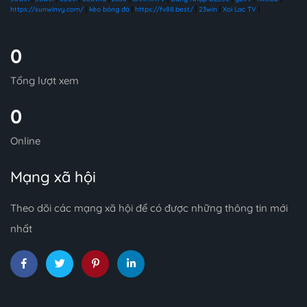
https://sunwinvy.com/
|
kèo bóng đá
|
https://fv88.best/
|
23win
|
Xoi Lac TV
|
0
Tổng lượt xem
0
Online
Mạng xã hội
Theo dõi các mạng xã hội để có được những thông tin mới
nhất