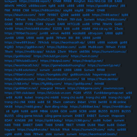
luckywin
|
https://mm88.report/
|
ON68
|
RR88
|
Kingfun
|
Kèo Nhà Cái
|
O8
|
EA88
|
68WIN
|
MMOO
|
u888ez.com
|
tg88
|
sc88
|
u888
|
u888
|
https://good88.gives/
|
j88
|
f168
|
RR88
|
C168
|
https://hi88com.biz/
|
say88
|
say88
|
28bet
|
ON68
|
https://kkwin.co.com/
|
789f
|
789BET
|
QS88
|
ae888
|
qs88
|
https://m88.actor/
|
bj88
|
8xbet
|
789win
|
https://nohu52.art
|
789win
|
789 club
|
Sunwin
|
https://m88zo.com/
|
GG88
|
NK88
|
FV88
|
TG88
|
Vipwin
|
EA88
|
HITCLUB
|
uu88
|
VIP66
|
78WIN
|
Go88
|
Vin88
|
https://hitclub88.studio/
|
EG333
|
lc88
|
uu88
|
mb88
|
nhà cái uy tín
|
23win
|
https://789bet7a.com/
|
jun88
|
winvn
|
Ae888
|
xocdia88
|
s8tvq.com
|
U888
|
qq88
|
Jun88
|
U888
|
U888
|
ao88
|
go88
|
789win
|
88I
|
88I
|
U888
|
jun88
|
https://new889.blue/
|
789club
|
https://keonhacai9.vip/
|
U888
|
u888
|
sodo66
|
go88
|
KQBD
|
https://gg88vn.net/
|
https://bj88ac.com/
|
uu88
|
Mu88.com
|
789win
|
FV88
|
78win
|
https://mv88z.app/
|
hitclub
|
23win
|
98win
|
ok8386
|
https://sunwin1.com.co/
|
https://go88a.bid/
|
https://hitclub1.jpn.com/
|
https://iwin.it.com/
|
https://789club63.com/
|
https://rikvipv2.com/
|
https://rikvip3.jp.net/
|
https://keonhacai5.hot/
|
https://gamebaidoithuong1.io/
|
https://sunwin1.jp.net/
|
https://sc88.solutions/
|
sunwin
|
Jun88
|
U888
|
U888
|
Sunwin
|
RR88
|
https://f8betv1.com/
|
https://bongdalu.cfd/
|
go88com.club
|
haywinvip.jp.net
|
https://kqbd.sa.com/
|
https://keonhacai52.sa.com/
|
S8
|
https://78win.dental/
|
https://c168.info/
|
https://fly888y.com/
|
https://go88p.one/
|
iWin68
|
https://go88bet.in.net/
|
nowgoal
|
Mmwin
|
https://c168game.com/
|
zowinmoi.com
|
https://789-club.best
|
https://b52club-vn.com
|
PG88
|
vf555
|
Fun88dangnhap.net
|
w88
|
w88
|
AU88
|
kubet
|
trang chủ mb88
|
trang chủ au88
|
trang chủ x88
|
trang chủ tg88
|
trang chủ c168
|
XX88
|
xx88
|
S8
|
33win
|
cakhiatv
|
8kbet
|
UY88
|
bet88
|
lô đề online
|
NK88
|
https://nk88.gives/
|
llwin đăng nhập
|
https://u888bet.live/
|
https://mm88t.dev/
|
s8
|
tg88
|
hz88
|
qs88
|
MB66
|
UU88
|
GO8
|
uu88
|
SC88
|
on68
|
BL555
|
BL555
|
BL555
|
BL555
|
cổng game hitclub
|
cổng game sunwin
|
8XBET
|
8XBET
|
Sunwin
|
thapcam
|
8DAY
|
KING88
|
j88
|
https://qs88.baby/
|
https://c168.guru/
|
uu88
|
hubet
|
sunwin
|
hi88
|
TX88
|
DABET
|
DA88
|
TA88
|
SIN88
|
11BET
|
VIN88
|
DU88
|
9bet
|
bu88
|
Oxbet
|
haywin
|
https://say88vn.site/
|
hitclub
|
99ok
|
https://sunwin29.com/
|
nohu
|
az888
|
ug88
|
ea88
|
S666
|
789win
|
s666
|
sunwin
|
sunwin
|
https://keonhacai5.boats/
|