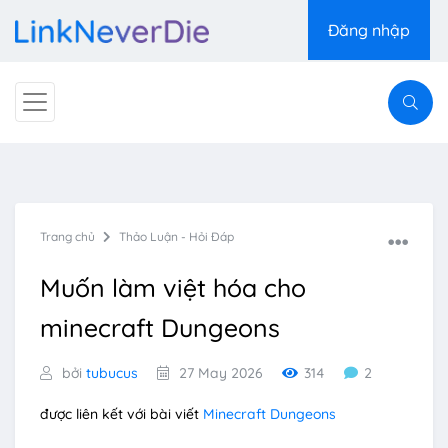
Đăng nhập
Trang chủ
Thảo Luận - Hỏi Đáp
Muốn làm việt hóa cho
minecraft Dungeons
bởi
tubucus
27 May 2026
314
2
được liên kết với bài viết
Minecraft Dungeons