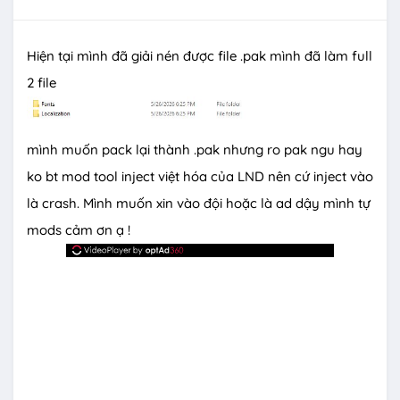
Hiện tại mình đã giải nén được file .pak mình đã làm full
2 file
mình muốn pack lại thành .pak nhưng ro pak ngu hay
ko bt mod tool inject việt hóa của LND nên cứ inject vào
là crash. Mình muốn xin vào đội hoặc là ad dậy mình tự
mods cảm ơn ạ !