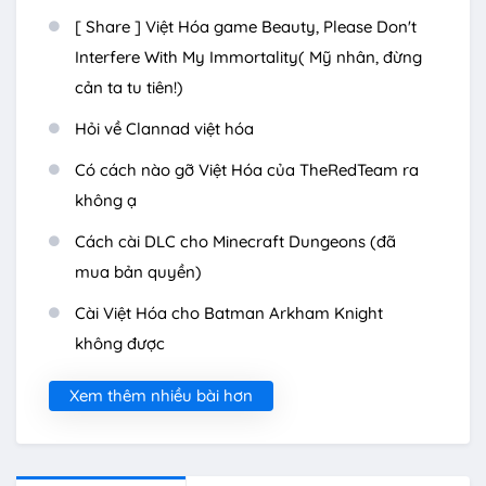
[ Share ] Việt Hóa game Beauty, Please Don't
Interfere With My Immortality( Mỹ nhân, đừng
cản ta tu tiên!)
Hỏi về Clannad việt hóa
Có cách nào gỡ Việt Hóa của TheRedTeam ra
không ạ
Cách cài DLC cho Minecraft Dungeons (đã
mua bản quyền)
Cài Việt Hóa cho Batman Arkham Knight
không được
Xem thêm nhiều bài hơn