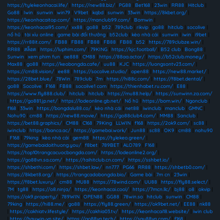
https://tylekeonhacai.life/
|
https://new88.biz/
|
PG88
|
Bet168
|
23win
|
RR88
|
Hitclub
|
Go88
|
Iwin
|
sunwin
|
win79
|
V9bet
|
kqbd
|
sunwin
|
33win
|
https://8kbet.org/
|
https://keonhacaitop.com/
|
https://manclub99.com/
|
Bomwin
|
https://keonhacai95.com/
|
xx88
|
go88
|
b52
|
789club
|
rikvip
|
go88
|
hitclub
|
socolive
|
nổ hũ
|
tài xỉu online
|
game bài đổi thưởng
|
b52club
|
kèo nhà cái
|
sunwin
|
iwin
|
i9bet
|
https://rr88it.com/
|
FB88
|
FB88
|
FB88
|
FB88
|
FB88
|
b52
|
https://789clubze.win/
|
RR88
|
สล็อต
|
https://luphim.com/
|
79KING
|
https://kjc.football/
|
B52 club
|
Bong88
|
Sunwin
|
xem phim fun
|
ae888
|
CM88
|
https://88aa.actor/
|
https://b52club.money/
|
Max88
|
go88
|
https://keobongda.cafe/
|
uu88
|
KJC
|
https://luongsontv23.com/
|
https://cm88.vision/
|
ee88
|
https://socolive.studio/
|
open88
|
https://new88.market/
|
https://28bet.blue/
|
78Win
|
789club
|
7m
|
https://hi88c.com/
|
https://f8bet.dental/
|
go88
|
Socolive
|
F168
|
FB88
|
socolive1 com
|
https://thienhabet.ru.com/
|
E88
|
https://www.fly888.club/
|
hitclub
|
hitclub
|
https://mu88.help/
|
https://sunwinn.za.com/
|
https://go881.jp.net/
|
https://lodeonline.gb.net/
|
Nổ hũ
|
https://bom.win/
|
Ngonclub
|
f168
|
33win
|
https://bongdalu88.co/
|
kèo nhà cái
|
net88
|
iwinclub
|
manclub
|
GMNC
|
Nohu90
|
cm88
|
https://new88.movie/
|
https://go88club4.com/
|
MM88
|
Sanclub
|
https://bet88.graphics/
|
CM88
|
C168
|
79King
|
LLWIN
|
f168
|
https://2ok9.com/
|
sc88
|
iwinclub
|
https://banca.ac/
|
https://gamebai.work/
|
Jun88
|
sc88
|
OK9
|
cm88
|
nohu90
|
F168
|
79king
|
kèo nhà cái
|
gem88
|
https://tylekeo.green/
|
https://gamebaidoithuong.you/
|
f8bet
|
789BET
|
ALO789
|
F168
|
https://top10trangcacuocbongda.com/
|
https://lodeonline2.org/
|
https://go88vn.sa.com/
|
https://taihitclub.cn.com/
|
https://sshbet.io/
|
https://shbethi.com/
|
https://shbet.law/
|
nn777
|
PG66
|
RR88
|
https://shbetb0.com/
|
https://8kbet8.org/
|
https://trangcadobongda.bio/
|
Game bài
|
7m cn
|
23win
|
https://f8bet.luxury/
|
cm88
|
MU88
|
https://78wind.com/
|
UU88
|
https://fly88.select/
|
7M
|
tg88
|
https://o8.ninja/
|
https://keonhacai.cool/
|
https://7mcn.llc/
|
bj88
|
o8
|
okvip
|
https://ok9.property/
|
789WIN
|
OPEN88
|
GG88
|
78win.so
|
hitclub
|
sunwin
|
CM88
|
79king
|
https://hi88.me/
|
go88
|
https://fly88.green/
|
https://ok9bet.net/
|
EE88
|
nk88
|
https://cakhiatv.lifestyle/
|
https://cakhia03.tv/
|
https://keonhacai18.website/
|
iwin club
|
https://haywin-vn.site/
|
https://go88vn.tech/
|
https://say88vn.com/
|
f168
|