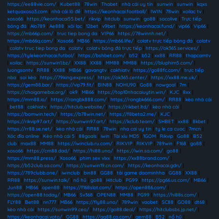
https://ee88vie.com/
|
Kubet88
|
78win
|
Thabet
|
nhà cái uy tín
|
sunwin
|
sunwin
|
kqxs
ketquaxoso3.com
|
nhà cái lô đề
|
https://keonhacai.football/
|
IWIN
|
78win
|
xoilac tv
|
xoso66
|
https://keonhacai55.bet/
|
rikvip
|
hitclub
|
sunwin
|
go88
|
socolive
|
Trực tiếp
bóng đá
|
Alo789
|
Ae888
|
xôi lạc
|
12bet
|
v9bet
|
https://keonhacai.fund/
|
vip66
|
Vip66
|
https://mb66p.com/
|
truc tiep bong da
|
VIP66
|
https://78winnh.net/
|
https://mb66q.com/
|
Xoso66
|
MB66
|
https://mb66.life/
|
colatv trực tiếp bóng đá
|
colatv
|
colatv truc tiep bong da
|
colatv
|
colatv bóng đá trực tiếp
|
https://ok365.services/
|
https://tylekeonhacai.futbol/
|
https://bshbet.com/
|
b52
|
b52
|
xx88
|
RR88
|
thapcamtv
|
xoilac
|
https://sunwin1.bz/
|
XX88
|
XX88
|
MM88
|
MM88
|
https://bluphim5.com/
|
luongsontv
|
RR88
|
XX88
|
MB66
|
gavangtv
|
cakhiatv
|
https://go88fc.com/
|
trực tiếp
nba
|
soi kèo
|
https://79king.express/
|
https://ok365.center/
|
https://xx88.me.uk/
|
https://gem88.bar/
|
https://vip79.fit/
|
BIN88
|
NOHU90
|
Go88
|
nowgoal
|
7m
|
https://choigamebai.org/
|
ok9
|
MB66
|
https://top10nhacaiuytin.win/
|
KJC
|
8xx
|
https://mm88.io/
|
https://rongbk888.com/
|
https://rongbk666.com/
|
RR88
|
kèo nhà cái
|
bet88
|
cakhiatv
|
https://hitclub.website/
|
https://rikbet.ltd/
|
kèo nhà cái
|
https://bomwin.tech/
|
https://b78win.net/
|
https://f8beta2.me/
|
KJC
|
https://rikvip97.art/
|
https://sunwin97.art/
|
https://kclub.team/
|
SHBET
|
xx88
|
8kbet
|
https://rr88.se.net/
|
kèo nhà cái
|
RR88
|
78win
|
nha cai uy tin
|
ty le ca cuoc
|
7mcn
|
Xóc đĩa online
|
Kèo nhà cái 5
|
88goals
|
iwin
|
Tài xỉu MD5
|
1GOM
|
Rikvip
|
Go88
|
B52
club
|
max88
|
MM88
|
https://iwinclub.ru.com/
|
RIKVIP
|
RIKVIP
|
789win
|
F168
|
go88
|
xoso66
|
https://cm88.dad/
|
https://hi88.uno/
|
https://iwin.sa.com/
|
go88
|
https://mm88.press/
|
Xoso66
|
phim sex vlxx
|
https://xx88brand.com/
|
https://b52club.sa.com/
|
https://sunwin19.cn.com/
|
https://keonhacai.gdn/
|
https://789clubb.one/
|
iwinclub
|
bin88
|
GG88
|
tải game daominhha
|
GG88
|
XX88
|
RR88
|
https://sunwin.talk/
|
nổ hũ
|
go88
|
Hitclub
|
PG99
|
https://pg66.us.com/
|
MB66
|
Jun88
|
MB66
|
open88
|
https://f168slot.com/
|
https://open886.com/
|
https://open88.today/
|
MB66
|
Sv368
|
OPEN88
|
MM88
|
PG99
|
https://hi88s.com/
|
FLY88
|
Bet88
|
nn777
|
MB66
|
https://fly88.uno/
|
789win
|
vaobet
|
SC88
|
GO88
|
dt68
|
kèo nhà cái
|
https://sunwin99.ceo/
|
https://go88.deal/
|
https://hitclubsbs.jp.net/
|
https://keonhacai.voto/
|
GG88
|
https://gg88.co.com/
|
gem88
|
B52
|
nổ hũ
|