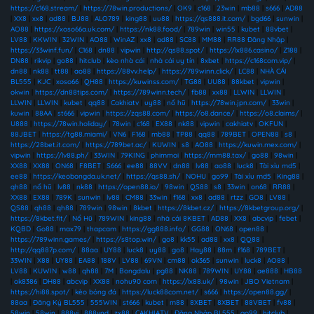
https://c168.stream/
|
https://78win.productions/
|
OK9
|
c168
|
23win
|
mb88
|
s666
|
AD88
|
XX8
|
xx8
|
ad88
|
BJ88
|
ALO789
|
king88
|
uu88
|
https://qs888.it.com/
|
bgd66
|
sunwin
|
AO88
|
https://xoso66a.uk.com/
|
https://nk88.food/
|
789win
|
win55
|
kubet
|
88vbet
|
LV88
|
KKWIN
|
32WIN
|
AO88
|
WinAZ
|
xx8
|
ad88
|
SC88
|
MM88
|
RR88 Đăng Nhập
|
https://33winf.fun/
|
C168
|
dn88
|
vipwin
|
http://qs88.spot/
|
https://lx886.casino/
|
Z188
|
DN88
|
rikvip
|
go88
|
hitclub
|
kèo nhà cái
|
nhà cái uy tín
|
8xbet
|
https://c168com.vip/
|
dn88
|
nk88
|
tt88
|
ao88
|
https://88vv.help/
|
https://789winn.click/
|
LC88
|
NHÀ CÁI
BL555
|
KJC
|
xoso66
|
QH88
|
https://kuwinss.com/
|
TG88
|
UU88
|
88kbet
|
vipwin
|
okwin
|
https://dn88tips.com/
|
https://789winn.tech/
|
fb88
|
xx88
|
LLWIN
|
LLWIN
|
LLWIN
|
LLWIN
|
kubet
|
qq88
|
Cakhiatv
|
uy88
|
nổ hũ
|
https://78win.jpn.com/
|
33win
|
kuwin
|
88AA
|
st666
|
vipwin
|
https://zqs88.com/
|
https://o8.dance/
|
https://o8.claims/
|
U888
|
https://78win.holiday/
|
78win
|
c168
|
EX88
|
nk88
|
vipwin
|
cakhiatv
|
OKFUN
|
88JBET
|
https://tg88.miami/
|
VN6
|
F168
|
mb88
|
TP88
|
qq88
|
789BET
|
OPEN88
|
s8
|
https://28bet.it.com/
|
https://789bet.ac/
|
KUWIN
|
s8
|
AO88
|
https://kuwin.mex.com/
|
vipwin
|
https://lv88.ph/
|
33WIN
|
79KING
|
phimmoi
|
https://mm88.tax/
|
go88
|
98win
|
XX88
|
XX88
|
ON68
|
F8BET
|
S666
|
ee88
|
88VV
|
dn88
|
lv88
|
ao88
|
luck8
|
Tài xỉu md5
|
ee88
|
https://keobongda.uk.net/
|
https://qs88.sh/
|
NOHU
|
go99
|
Tài xỉu md5
|
King88
|
qh88
|
nổ hũ
|
lv88
|
nk88
|
https://open88.io/
|
98win
|
QS88
|
s8
|
33win
|
on68
|
RR88
|
XX88
|
EX88
|
789K
|
sunwin
|
lv88
|
CM88
|
33win
|
f168
|
xx8
|
ad88
|
rtzz
|
GO8
|
LV88
|
QS88
|
qh88
|
qh88
|
789win
|
98win
|
8kbet
|
https://8kbet.cz/
|
https://8kbetgroup.org/
|
https://8kbet.fit/
|
Nổ Hũ
|
789WIN
|
king88
|
nhà cái 8KBET
|
AD88
|
XX8
|
abcvip
|
febet
|
KQBD
|
Go88
|
max79
|
thapcam
|
https://gg888.info/
|
GG88
|
ON68
|
open88
|
https://789winn.games/
|
https://s8top.win/
|
go8
|
kk55
|
ad88
|
xx8
|
QQ88
|
http://qq887p.com/
|
88aa
|
UY88
|
luck8
|
uy88
|
go8
|
Hay88
|
88m
|
f168
|
789BET
|
33WIN
|
X88
|
UY88
|
EA88
|
188V
|
LV88
|
69VN
|
cm88
|
ok365
|
sunwin
|
luck8
|
AO88
|
LV88
|
KUWIN
|
w88
|
qh88
|
7M
|
Bongdalu
|
pg88
|
NK88
|
789WIN
|
UY88
|
ae888
|
HB88
|
ok8386
|
DH88
|
abcvip
|
XX88
|
nohu90 com
|
https://lx88.uk/
|
98win
|
JBO Vietnam
|
https://hi88.spot/
|
kèo bóng đá
|
https://luck88com.net/
|
s666
|
https://open88.gg/
|
88aa
|
Đăng Ký BL555
|
555WIN
|
st666
|
kubet
|
m88
|
8XBET
|
8XBET
|
88VBET
|
fv88
|
58win
|
58win
|
888vi
|
888vnd
|
zx88
|
CAKHIATV
|
Đăng Nhập BL555
|
go99
|
hitclub
|