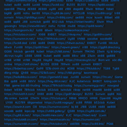
|
https://sunwin07sh.org
|
https://gmnc.club/
|
EE88
|
https://123bett.io/
|
EE88
|
33WIN
|
kubet
|
au88
|
au88
|
Luck8
|
https://luck8.so/
|
BL555
|
BL555
|
https://kp88.social/
|
open88
|
79king
|
AE888
|
AE888
|
uy88
|
x88
|
z188
|
daga88
|
33win
|
188bet
|
fabet
|
big88
|
go88
|
nohu
|
bet88
|
https://uy88.de.com/
|
HITCLUB
|
https://uu88n.org/
|
tr88
|
sunwin
|
https://qh88kyc.com/
|
https://rr886j.com/
|
ae888
|
mcw
|
kuwin
|
88bet
|
x88
|
ao88
|
qq88
|
J88
|
sumclub
|
go88
|
B52 club
|
https://shbet.health/
|
33win
|
99ok
|
gavangtv
|
https://vnew88.net/
|
nohu
|
FLY88
|
mu88
|
https://qs88.team/
|
https://luongsontv.llc/
|
hz88
|
68win
|
https://soikeonhacai.one/
|
https://hitcluba.cn.com/
|
XX88
|
8XBET
|
https://rikvip.mx/
|
https://go88hv.com/
|
https://sunwinn.in.net/
|
http://7899club.com/
|
Uy88
|
VN168
|
socolive
|
xocdia88
|
https://luck8.dad
|
LV88
|
ao88
|
DN88
|
https://58win.autos/
|
8XBET
|
Fun88
|
Hitclub
|
68win
|
Fun88
|
https://qs88.free/
|
https://vipwin.green/
|
rr88
|
https://gg88.directory
|
GG88
|
hitclub
|
gem88
|
kubet
|
https://c168.zone/
|
Sunwin
|
79KING
|
23win
|
tỷ lệ bóng
đá trực tuyến
|
U888
|
U888
|
hubet
|
ee88
|
ao88
|
88vv
|
x88
|
23win
|
dn88
|
ga888
|
vn168
|
vn168
|
vn168
|
Hay88
|
Hay88
|
Hay88
|
https://nhacaiuytin.ro/
|
Bom win
|
xóc đĩa
online
|
https://ok9.show/
|
BL555
|
EE88
|
789win
|
uu88
|
sunwin
|
8XBET
|
https://8xbettaz.com/
|
Go99
|
123b chính chủ
|
AO88
|
https://91clubb.in/
|
TG88
|
Tg88
đăng nhập
|
Qh88
|
https://123b3.com/
|
http://c168.giving/
|
keonhacai
|
https://hello88a.co.com/
|
https://gameb52.app
|
Jun88
|
sunwin
|
https://7m.vin/
|
Game
Bài
|
qs88
|
vn88
|
88VV
|
https://hay-88.in.net/
|
KJC
|
kubetvi.co
|
8KBET
|
lương sơn tv
|
F168
|
game bài đổi thưởng
|
https://789club1.today
|
https://sunwing.jp.net/
|
nowgoal
|
8xbet
|
WE88
|
789club
|
hitclub
|
b52club
|
iwinclub
|
rikvip
|
net88
|
max88
|
bin88
|
sc88
|
https://hitclub9.it.com/
|
XX88
|
dn88
|
https://go8f.design/
|
BL555
|
Sunwin
|
qq88
|
Xóc
đĩa online
|
twin68
|
23WIN
|
https://55club.pro/
|
MB66
|
MMOO
|
HM88
|
Open88
|
Hay88
|
UY88
|
ALO789
|
68gamebai
|
https://uu88.nagoya/
|
sc88
|
RR88
|
b52club
|
Kubet
|
https://zowin.it.com
|
O8
|
https://sunwinvv.com/
|
bj 88
|
J188
|
UU88
|
nk88
|
ae888
|
xoso66
|
ee88
|
kqxs.vip
|
https://u888.gallery/
|
QS88
|
https://uy88.com.de/
|
https://uy88.in.net/
|
https://ea88.mex.com/
|
KJC
|
https://hbet.red/
|
LLwin
|
https://hitclub68.cn.com/
|
https://keonhacaitv.io/
|
https://sunwinn.cat/
|
https://sunwin68.cn.com/
|
https://hitclubvn.ch/
|
ok8386
|
https://sc88.link/
|
PG66
|