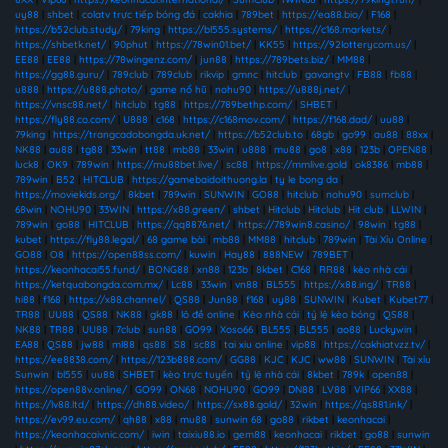
uy88
|
shbet
|
colatv trực tiếp bóng đá
|
cakhia
|
789bet
|
https://ea88.bio/
|
F168
|
https://b52club.study/
|
79king
|
https://bl555.systems/
|
https://c168.markets/
|
https://shbetk.net/
|
90phut
|
https://78win01.bet/
|
KK55
|
https://92lotterycom.us/
|
EE88
|
EE88
|
https://78wingenz.com/
|
jun88
|
https://789bets.biz/
|
MM88
|
https://gg88.guru/
|
789club
|
789club
|
rikvip
|
gmnc
|
hitclub
|
gavangtv
|
FB88
|
fb88
|
u888
|
https://u888.photo/
|
game nổ hũ
|
nohu90
|
https://u888j.net/
|
https://vnsc88.net/
|
hitclub
|
tg88
|
https://789bethp.com/
|
SHBET
|
https://fly88.co.com/
|
U888
|
c168
|
https://c168mov.com/
|
https://f168.dad/
|
uu88
|
79king
|
https://trangcadobongda.uk.net/
|
https://b52club.to
|
68gb
|
go99
|
au88
|
88xx
|
NK88
|
au88
|
tg88
|
33win
|
tt88
|
mb88
|
33win
|
u888
|
mu88
|
go8
|
x88
|
123b
|
OPEN88
|
luck8
|
OK9
|
789win
|
https://mu88bet.live/
|
sc88
|
https://mmlive.gold
|
ok8386
|
mb88
|
789win
|
B52
|
HITCLUB
|
https://gamebaidoithuong.la
|
ty le bong da
|
https://moviekids.org/
|
8kbet
|
789win
|
SUNWIN
|
GO88
|
hitclub
|
nohu90
|
sumclub
|
68win
|
NOHU90
|
33WIN
|
https://x88.green/
|
shbet
|
Hitclub
|
Hitclub
|
Hit club
|
LLWIN
|
789win
|
go88
|
HITCLUB
|
https://qq8876.net/
|
https://789win8.casino/
|
98win
|
tg88
|
kubet
|
https://fly88.legal/
|
68 game bài
|
mb88
|
MM88
|
hitclub
|
789win
|
Tài Xỉu Online
|
GO88
|
O8
|
https://open88ss.com/
|
kuwin
|
Hay88
|
888NEW
|
789BET
|
https://keonhacai55.fund/
|
BONG88
|
xn88
|
123b
|
8kbet
|
C168
|
RR88
|
kèo nhà cái
|
https://ketquabongda.com.mx/
|
Lc88
|
33win
|
vn88
|
BL555
|
https://x88.ing/
|
TR88
|
hi88
|
f168
|
https://x88.channel/
|
QS88
|
Jun88
|
f168
|
uy88
|
SUNWIN
|
Kubet
|
Kubet77
|
TR88
|
UU88
|
QS88
|
NK88
|
gk88
|
lô đề online
|
Kèo nhà cái
|
tỷ lệ kèo bóng
|
QS88
|
NK88
|
TR88
|
UU88
|
7club
|
sun88
|
GO99
|
Xoso66
|
BL555
|
BL555
|
ao88
|
Luckywin
|
EA88
|
QS88
|
jw88
|
ml88
|
qs88
|
S8
|
sc88
|
tai xiu online
|
vip88
|
https://cakhiatvzz.tv/
|
https://ee8838.com/
|
https://123b888.com/
|
GG88
|
KJC
|
KJC
|
ww88
|
SUNWIN
|
Tài xỉu
Sunwin
|
bl555
|
uu88
|
SHBET
|
kèo trực tuyến
|
tỷ lệ nhà cái
|
8kbet
|
789k
|
open88
|
https://open88v.online/
|
GO99
|
ON68
|
NOHU90
|
GO99
|
DN88
|
LV88
|
VIP66
|
XX88
|
https://lv88.ltd/
|
https://dh88.video/
|
https://sx88.gold/
|
32win
|
https://qs881.ink/
|
https://ev99.eu.com/
|
qh88
|
x88
|
mu88
|
sunwin 68
|
go88
|
rikbet
|
keonhacai
|
https://keonhacaivnic.com/
|
iwin
|
taixiu88.io
|
gem88
|
keonhacai
|
rikbet
|
go88
|
sunwin