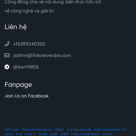
Cộng đồng chia sẻ nội dung, kiến thức hữu ích
về công nghệ và giải trí.
Liên hệ
+16399240320
admin@linkneverdie.com
@ken19856
Fanpage
Join Us on Facebook
nettruyen
|
https://zinmanga.net
|
ufabet
|
truc tiep bong da
|
https://iwinclub.la/
|
Ku
casino
|
Ku11
|
xoilac tv
|
Fun88
|
kubet
|
sv388
|
https://sv368.direct/
|
sunwin
|