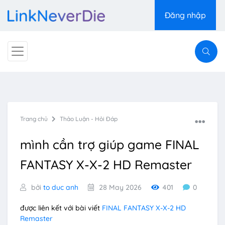
Đăng nhập
Trang chủ
Thảo Luận - Hỏi Đáp
mình cần trợ giúp game FINAL
FANTASY X-X-2 HD Remaster
bởi
to duc anh
28 May 2026
401
0
được liên kết với bài viết
FINAL FANTASY X-X-2 HD
Remaster