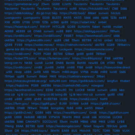
https://gamebai.ae.org/
|
23win
|
GG88
|
LLWIN
|
Tieulamtv
|
Tieulamtv
|
Tieulamtv
|
Tieulamtv
|
Tieulamtv
|
Tieulamtv
|
Tieulamtv
|
vu88
|
https://hitclub88.net/
|
C168
|
S666
|
https://s666.holiday/
|
đá gà trực tiếp
|
https://fv88.food/
|
86bet
|
sunwin
|
hitclub
|
Luongsontv
|
Luongsontv
|
EE88
|
BL555
|
KK55
|
KK55
|
S666
|
s666
|
vip66
|
123b
|
ee88
|
XX8
|
AD88
|
UY88
|
UY88
|
123b
|
sv388
|
qs88
|
https://vsbet.link/
|
onbet
|
https://febetvip.it.com/
|
RIKVIP
|
HITCLUB
|
GO88
|
SUNWIN
|
fabet
|
net88
|
mubet
|
AE888
|
AE888
|
o8
|
ON68
|
sunwin
|
uu88
|
88M
|
https://alahlyg.sa.com/
|
789win
|
https://on686.com/
|
https://on683.com/
|
F8BET
|
https://keonhacai5.com/
|
s666
|
ok8386
|
https://tylekeo88s.com/
|
qq88
|
c168
|
33win
|
BET88
|
nổ hũ
|
onbet
|
b52club
|
QS88
|
FV88
|
https://xoilac.movie/
|
https://rakhoitv.network/
|
alo789
|
GG88
|
789bet.tv
|
game bài đổi thưởng
|
kèo nhà cái 5
|
Luckywin
|
https://mobamonster.com/
|
https://on68i.com/
|
PG99
|
PG88
|
BET88
|
123bet
|
go88
|
go88
|
789bet
|
https://kubet773.com/
|
https://kubetqw.com/
|
https://mu886.pizza/
|
F168
|
ok8386
|
lương sơn tv
|
NK88
|
Luck8
|
Luck8
|
DN88
|
Bet88
|
Bet88
|
new88
|
O8
|
cf789
|
f168
|
https://on68c.com/
|
cm88
|
Jun88
|
JW88
|
cm88
|
F168
|
on68
|
https://taixiuonline.direct
|
w88
|
rikvip
|
u888
|
jw88
|
lv88
|
98win
|
ml88.vegas
|
VIP66
|
mv66
|
ml88
|
luck8
|
S666
|
789bet
|
qq88
|
Sunwin
|
8kbet
|
MK8
|
https://cakhiatv.express/
|
39bet
|
https://nhacaiuytin88.ae.org/
|
nohu90 com
|
https://go88club.ru.com/
|
kingfun
|
thabet
|
https://kqbd.mx
|
PG88
|
ok8386
|
https://cakhiatv365.com/
|
nowgoal
|
https://keonhacai5.ru.com/
|
EE88
|
nohu90
|
7m
|
LUCK8
|
NK88
|
sunwin
|
u888
|
kèo
nhà cái
|
tỷ lệ cá cược
|
trang cá độ bóng đá
|
tỷ lệ kèo nhà cái
|
sunwin
|
go88
|
cf68
|
cm88
|
u888
|
u888
|
qh88
|
KUBET88
|
UU88
|
https://on682.com/
|
Na99
|
https://llwin.you/
|
https://gg88.you/
|
BJ88
|
SV888
|
luck8
|
https://gk88-z1.com/
|
ok8386
|
ON68
|
789win
|
TK688
|
bongdalu
|
fb88
|
m88
|
win55
|
86bet
|
https://go88v2.net/
|
GG88
|
lv88
|
https://new88pm.com/
|
On68
|
https://gg88fun.com
|
go88
|
U888
|
Hello88
|
ABC88
|
VIPWIN
|
78WIN
|
MK8
|
on68
|
s66
|
XOSO66
|
LUCK8
|
ok8386
|
S666
|
CAKHIATV
|
SOCOLIVE
|
33win
|
mu88
|
MB66
|
cf68
|
MK8
|
LV88
|
LV88
|
79king
|
88AA
|
BET88
|
bj88
|
https://keobongda.com/
|
febet
|
haywin
|
789club
|
go88
|
33win
|
O8
|
https://hi88.tours/
|
36WIN
|
EA88
|
8US
|
Motchill
|
TDTC
|
TD88
|
TD88
|
VLXX