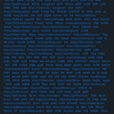
|
Sex Việt
|
Heovl
|
JAV HD
|
VLXX
|
Nohu
|
KK55
|
KK55
|
BL555
|
luck8
|
123b
|
ko66
|
https://hay88.org.uk/
|
BL555
|
luongsontv
|
qh88
|
789win
|
go99
|
mu88
|
bj88
|
uu88
|
DN88
|
CM88
|
bj88
|
https://xoilactv.llc/
|
luongsontv
|
OK9
|
8XBET
|
https://79king.capital/
|
shbet
|
Fun88 Thai
|
XOSO66
|
LUCKY88
|
S8
|
U888
|
dn88
|
s8
|
ae888
|
bong da 365
|
J88
|
tt88
|
QQ88
|
Sunwin
|
O8
|
O8
|
https://c168.buzz/
|
https://fly88.in/
|
open88
|
188V
|
https://S8.today
|
NK88
|
BL555
|
KK55
|
88aa
|
Sunwin
|
https://b52club14.com/
|
KUWIN
|
NOHU
|
789win
|
https://gavangtvv.cc/
|
C168
|
hitclub
|
Ae888
|
https://8xbet1.co.com/
|
https://8xbet8x.it.com/
|
98win
|
KING88
|
LX88
|
https://8kbet.com.ph/
|
33win
|
nohu90
|
https://twin68.gr.com/
|
SV368
|
https://8kbet.cafe/
|
8kbet
|
https://shbet-okvip.uk.com/
|
https://on68info.com/
|
77ag
|
https://gavangtv.global/
|
xoso66
|
QS88
|
U88
|
789win
|
https://mitomtv.cx/
|
LC88
|
lô
đề online
|
xoso66
|
QH888
|
http://go99me.com/
|
8xx
|
https://58win1.info/
|
tv88
|
https://socolive.ai/
|
https://keonhacai555.us.com/
|
https://keonhacai55.ws/
|
http://hitclub1.ac/
|
https://iwinclub8.com/
|
https://gem88.in.net/
|
mb88
|
uu88
|
https://uu88.date/
|
https://new88.land/
|
https://new882.info/
|
UY88
|
77ag
|
ok365
|
G666
|
c168
|
789k
|
789F
|
789F
|
789F
|
789F
|
nổ hũ
|
https://kqbd.gg/
|
go88
|
AD88
|
au88
|
mu88
|
luck8
|
999bet
|
kèo nhà cái 5
|
red88
|
vic88
|
OKWINTV
|
luckywin
|
RIKVIP
|
B52
|
123B
|
LUCK8
|
st666
|
go88
|
78WIN
|
kubet
|
8kbet
|
ga6789
|
DN88
|
FLY88
|
98WIN
|
https://qs88.health/
|
Sunwin
|
https://new88.energy/
|
https://viscard.de.com/
|
X88
|
EX88
|
vipwin
|
tr88
|
qs88
|
UY88
|
U88
|
8kbet
|
88I
|
88AA
|
uu88
|
bet88
|
s8
|
s8
|
ao88
|
qh88
|
xoso66
|
QH88
|
MU88
|
uy88
|
x88
|
lv88
|
lc88
|
HUBET
|
B52club
|
xoso66vn.app
|
UY88
|
MM99
|
ok8386
|
https://vsbetz.net/
|
https://vsbet365.io/
|
Hay88
|
Hay88
|
Hay88
|
NK88
|
uy88
|
Ae888
|
new88
|
33ag
|
UY88
|
UY88
|
U88
|
98WIN
|
https://luck8.style/
|
https://13win.studio/
|
https://789p.biz/
|
https://98win.toys/
|
VIPWIN
|
S8
|
https://siu88.co.com
|
88NN
|
thabet
|
tk88
|
uu88
|
kubet
|
mu88
|
gg88
|
https://go8.ae.org/
|
Nổ Hũ
|
https://nohu.best/
|
https://go99.com.se/
|
TT88
|
68win
|
kuwin
|
TG88
|
LX88
|
lv88
|
https://luck8.esq/
|
https://luck8.games/
|
O8
|
VN88
|
EX88
|
https://sunwin20.info/
|
32win
|
Luck8
|
ee88
|
uu88
|
NOHU90
|
https://red88.de.com
|
https://uk88sport.com.se
|
max79
|
llwin
|
https://on68.live/
|
S8
|
kk55
|
lc88
|
789win
|
98WIN
|
S8
|
https://28bet.green/
|
QS88
|
CM88
|
Socolive
|
pg66
|
tt88
|
hello88
|
23win
|