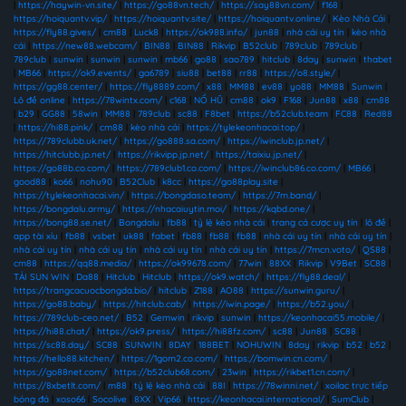
|
https://haywin-vn.site/
|
https://go88vn.tech/
|
https://say88vn.com/
|
f168
|
https://hoiquantv.vip/
|
https://hoiquantv.site/
|
https://hoiquantv.online/
|
Kèo Nhà Cái
|
https://fly88.gives/
|
cm88
|
Luck8
|
https://ok988.info/
|
jun88
|
nhà cái uy tín
|
kèo nhà
cái
|
https://new88.webcam/
|
BIN88
|
BIN88
|
Rikvip
|
B52club
|
789club
|
789club
|
789club
|
sunwin
|
sunwin
|
sunwin
|
mb66
|
go88
|
sao789
|
hitclub
|
8day
|
sunwin
|
thabet
|
MB66
|
https://ok9.events/
|
ga6789
|
siu88
|
bet88
|
rr88
|
https://o8.style/
|
https://gg88.center/
|
https://fly8889.com/
|
x88
|
MM88
|
ev88
|
yo88
|
MM88
|
Sunwin
|
Lô đề online
|
https://78wintx.com/
|
c168
|
NỔ HŨ
|
cm88
|
ok9
|
F168
|
Jun88
|
x88
|
cm88
|
b29
|
GG88
|
58win
|
MM88
|
789club
|
sc88
|
F8bet
|
https://b52club.team
|
FC88
|
Red88
|
https://hi88.pink/
|
cm88
|
kèo nhà cái
|
https://tylekeonhacai.top/
|
https://789clubb.uk.net/
|
https://go888.sa.com/
|
https://iwinclub.jp.net/
|
https://hitclubb.jp.net/
|
https://rikvipp.jp.net/
|
https://taixiu.jp.net/
|
https://go88b.co.com/
|
https://789club1.co.com/
|
https://iwinclub86.co.com/
|
MB66
|
good88
|
ko66
|
nohu90
|
B52Club
|
k8cc
|
https://go88play.site
|
https://tylekeonhacai.vin/
|
https://bongdaso.team/
|
https://7m.band/
|
https://bongdalu.army/
|
https://nhacaiuytin.moi/
|
https://kqbd.one/
|
https://bong88.se.net/
|
Bongdalu
|
fb88
|
tỷ lệ kèo nhà cái
|
trang cá cược uy tín
|
lô đề
|
app tài xỉu
|
fb88
|
vsbet
|
uk88
|
fabet
|
fb88
|
fb88
|
fb88
|
nhà cái uy tín
|
nhà cái uy tín
|
nhà cái uy tín
|
nhà cái uy tín
|
nhà cái uy tín
|
nhà cái uy tín
|
https://7mcn.voto/
|
QS88
|
cm88
|
https://qq88.media/
|
https://ok99678.com/
|
77win
|
88XX
|
Rikvip
|
V9Bet
|
SC88
|
TẢI SUN WIN
|
Da88
|
Hitclub
|
Hitclub
|
https://ok9.watch/
|
https://fly88.deal/
|
https://trangcacuocbongda.bio/
|
hitclub
|
Z188
|
AO88
|
https://sunwin.guru/
|
https://go88.baby/
|
https://hitclub.cab/
|
https://iwin.page/
|
https://b52.you/
|
https://789club-ceo.net/
|
B52
|
Gemwin
|
rikvip
|
sunwin
|
https://keonhacai55.mobile/
|
https://hi88.chat/
|
https://ok9.press/
|
https://hi88fz.com/
|
sc88
|
Jun88
|
SC88
|
https://sc88.day/
|
SC88
|
SUNWIN
|
8DAY
|
188BET
|
NOHUWIN
|
8day
|
rikvip
|
b52
|
b52
|
https://hello88.kitchen/
|
https://1gom2.co.com/
|
https://bomwin.cn.com/
|
https://go88net.com/
|
https://b52club68.com/
|
23win
|
https://rikbet1.cn.com/
|
https://8xbetlt.com/
|
m88
|
tỷ lệ kèo nhà cái
|
88I
|
https://78winni.net/
|
xoilac trực tiếp
bóng đá
|
xoso66
|
Socolive
|
8XX
|
Vip66
|
https://keonhacai.international/
|
SumClub
|