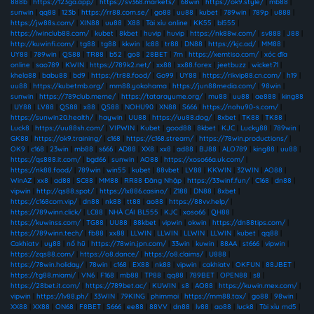
888b
|
https://123ga.app/
|
https://sv368.markets/
|
68win
|
https://ok9.style/
|
mb88
|
sunwin
|
qq88
|
123b
|
https://rr88.com.se/
|
go88
|
uu88
|
kubet
|
789win
|
789p
|
u888
|
https://jw88s.com/
|
XIN88
|
uu88
|
X88
|
Tài xỉu online
|
KK55
|
bl555
|
https://iwinclub88.cam/
|
kubet
|
8kbet
|
huvip
|
huvip
|
https://nk88w.com/
|
sv888
|
J88
|
http://kuwinfi.com/
|
tg88
|
tg88
|
kkwin
|
lc88
|
tr88
|
DN88
|
https://kjc.ad/
|
MM88
|
UY88
|
789win
|
QS88
|
TR88
|
b52
|
go8
|
28BET
|
7m
|
https://xemtiso.com/
|
xóc đĩa
online
|
sao789
|
KWIN
|
https://789k2.net/
|
xx88
|
xx88.forex
|
jeetbuzz
|
wicket71
|
khela88
|
babu88
|
bd9
|
https://tr88.food/
|
Go99
|
UY88
|
https://rikvip88.cn.com/
|
h19
|
uu88
|
https://kubetmb.org/
|
mm88.yokohama
|
https://jun88media.com/
|
98win
|
sunwin
|
https://789club.meme/
|
https://tatarayume.org/
|
mu88
|
uu88
|
ae888
|
king88
|
UY88
|
LV88
|
QS88
|
x88
|
QS88
|
NOHU90
|
XN88
|
S666
|
https://nohu90-s.com/
|
https://sunwin20.health/
|
haywin
|
UU88
|
https://uu88.dog/
|
8xbet
|
TK88
|
TK88
|
Luck8
|
https://uu88sh.com/
|
VIPWIN
|
Kubet
|
good88
|
8kbet
|
KJC
|
Lucky88
|
789win
|
GK88
|
https://ok9.training/
|
c168
|
https://c168.stream/
|
https://78win.productions/
|
OK9
|
c168
|
23win
|
mb88
|
s666
|
AD88
|
XX8
|
xx8
|
ad88
|
BJ88
|
ALO789
|
king88
|
uu88
|
https://qs888.it.com/
|
bgd66
|
sunwin
|
AO88
|
https://xoso66a.uk.com/
|
https://nk88.food/
|
789win
|
win55
|
kubet
|
88vbet
|
LV88
|
KKWIN
|
32WIN
|
AO88
|
WinAZ
|
xx8
|
ad88
|
SC88
|
MM88
|
RR88 Đăng Nhập
|
https://33winf.fun/
|
C168
|
dn88
|
vipwin
|
http://qs88.spot/
|
https://lx886.casino/
|
Z188
|
DN88
|
8xbet
|
https://c168com.vip/
|
dn88
|
nk88
|
tt88
|
ao88
|
https://88vv.help/
|
https://789winn.click/
|
LC88
|
NHÀ CÁI BL555
|
KJC
|
xoso66
|
QH88
|
https://kuwinss.com/
|
TG88
|
UU88
|
88kbet
|
vipwin
|
okwin
|
https://dn88tips.com/
|
https://789winn.tech/
|
fb88
|
xx88
|
LLWIN
|
LLWIN
|
LLWIN
|
LLWIN
|
kubet
|
qq88
|
Cakhiatv
|
uy88
|
nổ hũ
|
https://78win.jpn.com/
|
33win
|
kuwin
|
88AA
|
st666
|
vipwin
|
https://zqs88.com/
|
https://o8.dance/
|
https://o8.claims/
|
U888
|
https://78win.holiday/
|
78win
|
c168
|
EX88
|
nk88
|
vipwin
|
cakhiatv
|
OKFUN
|
88JBET
|
https://tg88.miami/
|
VN6
|
F168
|
mb88
|
TP88
|
qq88
|
789BET
|
OPEN88
|
s8
|
https://28bet.it.com/
|
https://789bet.ac/
|
KUWIN
|
s8
|
AO88
|
https://kuwin.mex.com/
|
vipwin
|
https://lv88.ph/
|
33WIN
|
79KING
|
phimmoi
|
https://mm88.tax/
|
go88
|
98win
|
XX88
|
XX88
|
ON68
|
F8BET
|
S666
|
ee88
|
88VV
|
dn88
|
lv88
|
ao88
|
luck8
|
Tài xỉu md5
|