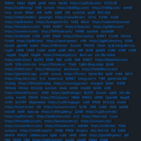
188bet
|
fabet
|
big88
|
go88
|
nohu
|
bet88
|
https://uy88.de.com/
|
HITCLUB
|
https://uu88n.org/
|
tr88
|
sunwin
|
https://qh88kyc.com/
|
https://rr886j.com/
|
ae888
|
mcw
|
kuwin
|
88bet
|
x88
|
ao88
|
qq88
|
J88
|
sumclub
|
go88
|
B52 club
|
https://shbet.health/
|
gavangtv
|
https://vnew88.net/
|
nổ hũ
|
FLY88
|
mu88
|
https://qs88.team/
|
https://luongsontv.llc/
|
hz88
|
68win
|
https://soikeonhacai.one/
|
https://hitcluba.cn.com/
|
XX88
|
8XBET
|
https://rikvip.mx/
|
https://go88hv.com/
|
https://sunwinn.in.net/
|
http://7899club.com/
|
VN168
|
socolive
|
xocdia88
|
https://luck8.dad
|
LV88
|
ao88
|
DN88
|
https://58win.autos/
|
8XBET
|
Fun88
|
Hitclub
|
Fun88
|
https://qs88.free/
|
https://vipwin.green/
|
rr88
|
https://gg88.directory
|
GG88
|
hitclub
|
gem88
|
kubet
|
https://c168.zone/
|
Sunwin
|
79KING
|
23win
|
tỷ lệ bóng đá trực
tuyến
|
U888
|
U888
|
hubet
|
ee88
|
ao88
|
88vv
|
x88
|
dn88
|
ga888
|
vn168
|
vn168
|
vn168
|
Hay88
|
Hay88
|
Hay88
|
https://nhacaiuytin.ro/
|
Bom win
|
xóc đĩa online
|
https://ok9.show/
|
BL555
|
EE88
|
f168
|
uu88
|
c168
|
8XBET
|
https://8xbettaz.com/
|
Go99
|
123b chính chủ
|
https://91clubb.in/
|
TG88
|
Tg88 đăng nhập
|
Qh88
|
https://123b3.com/
|
http://c168.giving/
|
keonhacai
|
https://hello88a.co.com/
|
https://gameb52.app
|
Jun88
|
sunwin
|
https://7m.vin/
|
Game Bài
|
qs88
|
vn88
|
88VV
|
https://hay-88.in.net/
|
KJC
|
kubetvi.co
|
8KBET
|
lương sơn tv
|
F168
|
game bài đổi
thưởng
|
https://789club1.today
|
https://sunwing.jp.net/
|
nowgoal
|
8xbet
|
WE88
|
789club
|
hitclub
|
b52club
|
iwinclub
|
rikvip
|
net88
|
max88
|
bin88
|
sc88
|
https://hitclub9.it.com/
|
XX88
|
https://go8f.design/
|
BL555
|
Sunwin
|
qq88
|
Xóc đĩa
online
|
twin68
|
23WIN
|
https://55club.pro/
|
MB66
|
MMOO
|
HM88
|
Open88
|
Hay88
|
UY88
|
ALO789
|
68gamebai
|
https://uu88.nagoya/
|
sc88
|
RR88
|
b52club
|
Kubet
|
https://zowin.it.com
|
O8
|
https://sunwinvv.com/
|
bj 88
|
J188
|
UU88
|
nk88
|
ae888
|
xoso66
|
ee88
|
kqxs.vip
|
https://u888.gallery/
|
QS88
|
https://uy88.com.de/
|
https://uy88.in.net/
|
https://ea88.mex.com/
|
KJC
|
https://hbet.red/
|
LLwin
|
https://hitclub68.cn.com/
|
https://keonhacaitv.io/
|
https://sunwinn.cat/
|
https://sunwin68.cn.com/
|
https://hitclubvn.ch/
|
ok8386
|
https://sc88.link/
|
PG66
|
luckywin
|
https://mm88.report/
|
ON68
|
RR88
|
Kingfun
|
Kèo Nhà Cái
|
O8
|
EA88
|
68WIN
|
MMOO
|
u888ez.com
|
tg88
|
sc88
|
u888
|
u888
|
https://good88.gives/
|
j88
|
f168
|
RR88
|
C168
|
https://hi88com.biz/
|
say88
|
say88
|
28bet
|
ON68
|