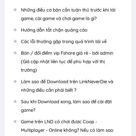
Những điều cơ bản cần tuân thủ trước khi tải
game, cài game và chơi game là gì?
Hướng dẫn tắt chặn quảng cáo
Các lỗi thường gặp trong quá trình tải về
Bán / đổi điểm vip Fshare giá rẻ - bởi admin
(Giá cập nhật liên tục để phù hợp với thị
trường)
Làm sao để Download trên LinkNeverDie và
những điều cần phải biết ?
Sau khi Download xong, làm sao để cài đặt
game?
Game trên LND có chơi được Coop -
Multiplayer - Online không? Nếu có làm sao