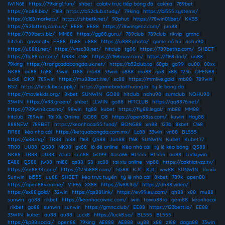
IWIN68
|
https://79king1.fun/
|
shbet
|
colatv trực tiếp bóng đá
|
cakhia
|
789bet
|
https://ea88.bio/
|
F168
|
https://b52club.study/
|
79king
|
https://bl555.systems/
|
https://c168.markets/
|
https://shbetk.net/
|
90phut
|
https://78win01.bet/
|
KK55
|
https://92lotterycom.us/
|
EE88
|
EE88
|
https://78wingenz.com/
|
jun88
|
https://789bets.biz/
|
MM88
|
https://gg88.guru/
|
789club
|
789club
|
rikvip
|
gmnc
|
hitclub
|
gavangtv
|
FB88
|
fb88
|
u888
|
https://u888.photo/
|
game nổ hũ
|
nohu90
|
https://u888j.net/
|
https://vnsc88.net/
|
hitclub
|
tg88
|
https://789bethp.com/
|
SHBET
|
https://fly88.co.com/
|
U888
|
c168
|
https://c168mov.com/
|
https://f168.dad/
|
uu88
|
79king
|
https://trangcadobongda.uk.net/
|
https://b52club.to
|
68gb
|
go99
|
au88
|
88xx
|
NK88
|
au88
|
tg88
|
33win
|
tt88
|
mb88
|
33win
|
u888
|
mu88
|
go8
|
x88
|
123b
|
OPEN88
|
luck8
|
OK9
|
789win
|
https://mu88bet.live/
|
sc88
|
https://mmlive.gold
|
mb88
|
789win
|
B52
|
https://hitclubx.supply/
|
https://gamebaidoithuong.la
|
ty le bong da
|
https://moviekids.org/
|
8kbet
|
SUNWIN
|
GO88
|
hitclub
|
nohu90
|
sumclub
|
NOHU90
|
33WIN
|
https://x88.green/
|
shbet
|
LLWIN
|
go88
|
HITCLUB
|
https://qq8876.net/
|
https://789win8.casino/
|
98win
|
tg88
|
kubet
|
https://fly88.legal/
|
mb88
|
MM88
|
hitclub
|
789win
|
Tài Xỉu Online
|
GO88
|
O8
|
https://open88ss.com/
|
kuwin
|
Hay88
|
888NEW
|
789BET
|
https://keonhacai55.fund/
|
BONG88
|
xn88
|
123b
|
8kbet
|
C168
|
RR88
|
kèo nhà cái
|
https://ketquabongda.com.mx/
|
Lc88
|
33win
|
vn88
|
BL555
|
https://x88.ing/
|
TR88
|
hi88
|
f168
|
QS88
|
Jun88
|
f168
|
SUNWIN
|
Kubet
|
Kubet77
|
TR88
|
UU88
|
QS88
|
NK88
|
gk88
|
lô đề online
|
Kèo nhà cái
|
tỷ lệ kèo bóng
|
QS88
|
NK88
|
TR88
|
UU88
|
7club
|
sun88
|
GO99
|
Xoso66
|
BL555
|
BL555
|
ao88
|
Luckywin
|
EA88
|
QS88
|
jw88
|
ml88
|
qs88
|
S8
|
sc88
|
tai xiu online
|
vip88
|
https://cakhiatvzz.tv/
|
https://ee8838.com/
|
https://123b888.com/
|
GG88
|
KJC
|
KJC
|
ww88
|
SUNWIN
|
Tài xỉu
Sunwin
|
bl555
|
uu88
|
SHBET
|
kèo trực tuyến
|
tỷ lệ nhà cái
|
8kbet
|
789k
|
open88
|
https://open88v.online/
|
VIP66
|
XX88
|
https://lv88.ltd/
|
https://dh88.video/
|
https://sx88.gold/
|
32win
|
https://qs881.ink/
|
https://ev99.eu.com/
|
qh88
|
x88
|
mu88
|
sunwin
|
go88
|
rikbet
|
https://keonhacaivnic.com/
|
iwin
|
taixiu88.io
|
gem88
|
keonhacai
|
rikbet
|
go88
|
sunwin
|
sunwin
|
https://gmnc.club/
|
EE88
|
https://123bett.io/
|
EE88
|
33WIN
|
kubet
|
au88
|
au88
|
Luck8
|
https://luck8.so/
|
BL555
|
BL555
|
https://kp88.social/
|
open88
|
79king
|
AE888
|
AE888
|
uy88
|
x88
|
z188
|
daga88
|
33win
|