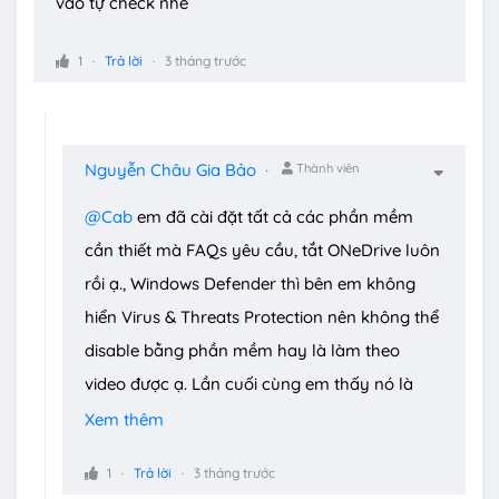
vào tự check nhé
1
Trả lời
3 tháng trước
Nguyễn Châu Gia Bảo
Thành viên
@Cab
em đã cài đặt tất cả các phần mềm
cần thiết mà FAQs yêu cầu, tắt ONeDrive luôn
rồi ạ., Windows Defender thì bên em không
hiển Virus & Threats Protection nên không thể
disable bằng phần mềm hay là làm theo
video được ạ. Lần cuối cùng em thấy nó là
cách đây khá lâu, tắt nó đi để giải nén game
Xem thêm
tải về từ web Linkneverdie, từ đó em không
1
Trả lời
3 tháng trước
thấy nó hiển thị lại nữa, nhưng những game