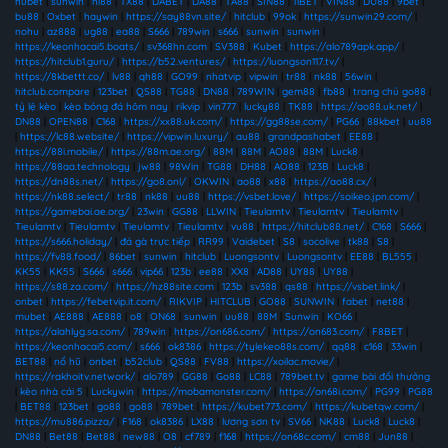
hubet
|
sunwin
|
hi88
|
TX88
|
DABET
|
DA88
|
TA88
|
SIN88
|
11BET
|
VIN88
|
DU88
|
9bet
|
bu88
|
Oxbet
|
haywin
|
https://say88vn.site/
|
hitclub
|
99ok
|
https://sunwin29.com/
|
nohu
|
az888
|
ug88
|
ea88
|
S666
|
789win
|
s666
|
sunwin
|
sunwin
|
https://keonhacai5.boats/
|
sv368hn.com
|
SV388
|
Kubet
|
https://alo789apk.app/
|
https://hitclub1.guru/
|
https://b52.ventures/
|
https://luongson117.tv/
|
https://8kbettt.co/
|
lv88
|
qh88
|
GO99
|
nhatvip
|
vipwin
|
tr88
|
nk88
|
56win
|
hitclub.compare
|
123bet
|
QS88
|
TG88
|
DN88
|
789WIN
|
gem88
|
fb88
|
trang chủ go88
|
tỷ lệ kèo
|
kèo bóng đá hôm nay
|
rikvip
|
vin777
|
lucky88
|
TK88
|
https://ao88.uk.net/
|
DN88
|
OPEN88
|
C168
|
https://xx88.uk.com/
|
https://gg88se.com/
|
PG66
|
88kbet
|
uu88
|
https://lc88.website/
|
https://vipwin.luxury/
|
au88
|
grandpashabet
|
EE88
|
https://88i.mobile/
|
https://88m.ae.org/
|
88M
|
88M
|
AO88
|
88M
|
Luck8
|
https://88aa.technology
|
jw88
|
98Win
|
TG88
|
DH88
|
AO88
|
123B
|
Luck8
|
https://dn88s.net/
|
https://go8.onl/
|
OKWIN
|
ao88
|
x88
|
https://ao88.cx/
|
https://nk88.select/
|
tr88
|
nk88
|
uu88
|
https://vsbet.love/
|
https://soikeo.jpn.com/
|
https://gamebai.ae.org/
|
23win
|
GG88
|
LLWIN
|
Tieulamtv
|
Tieulamtv
|
Tieulamtv
|
Tieulamtv
|
Tieulamtv
|
Tieulamtv
|
Tieulamtv
|
vu88
|
https://hitclub88.net/
|
C168
|
S666
|
https://s666.holiday/
|
đá gà trực tiếp
|
RR99
|
Vaidebet
|
S8
|
socolive
|
tk88
|
S8
|
https://fv88.food/
|
86bet
|
sunwin
|
hitclub
|
Luongsontv
|
Luongsontv
|
EE88
|
BL555
|
KK55
|
KK55
|
S666
|
s666
|
vip66
|
123b
|
ee88
|
XX8
|
AD88
|
UY88
|
UY88
|
https://s88.za.com/
|
https://hz88site.com
|
123b
|
sv388
|
qs88
|
https://vsbet.link/
|
onbet
|
https://febetvip.it.com/
|
RIKVIP
|
HITCLUB
|
GO88
|
SUNWIN
|
fabet
|
net88
|
mubet
|
AE888
|
AE888
|
o8
|
ON68
|
sunwin
|
uu88
|
88M
|
Sunwin
|
KO66
|
https://alahlyg.sa.com/
|
789win
|
https://on686.com/
|
https://on683.com/
|
F8BET
|
https://keonhacai5.com/
|
s666
|
ok8386
|
https://tylekeo88s.com/
|
qq88
|
c168
|
33win
|
BET88
|
nổ hũ
|
onbet
|
b52club
|
QS88
|
FV88
|
https://xoilac.movie/
|
https://rakhoitv.network/
|
alo789
|
GG88
|
Go88
|
LC88
|
789bet.tv
|
game bài đổi thưởng
|
kèo nhà cái 5
|
Luckywin
|
https://mobamonster.com/
|
https://on68i.com/
|
PG99
|
PG88
|
BET88
|
123bet
|
go88
|
go88
|
789bet
|
https://kubet773.com/
|
https://kubetqw.com/
|
https://mu886.pizza/
|
F168
|
ok8386
|
LX88
|
lương sơn tv
|
SV66
|
NK88
|
Luck8
|
Luck8
|
DN88
|
Bet88
|
Bet88
|
new88
|
O8
|
cf789
|
f168
|
https://on68c.com/
|
cm88
|
Jun88
|