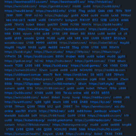
https://keonhacai555.us.com/
|
https://keonhacai55.ws/
|
http://hitclub1.ac/
|
https://iwinclub8.com/
|
https://gem88.in.net/
|
mb88
|
uu88
|
https://uu88.date/
|
https://new88.land/
|
https://new882.info/
|
UY88
|
77ag
|
ok365
|
G666
|
c168
|
789k
|
789F
|
789F
|
789F
|
789F
|
nổ hũ
|
https://kqbd.gg/
|
go88
|
AD88
|
au88
|
mu88
|
luck8
|
999bet
|
kèo nhà cái 5
|
red88
|
vic88
|
OKWINTV
|
luckywin
|
RIKVIP
|
B52
|
123B
|
LUCK8
|
st666
|
go88
|
78WIN
|
kubet
|
8kbet
|
ga6789
|
DN88
|
FLY88
|
98WIN
|
https://qs88.health/
|
Sunwin
|
https://new88.energy/
|
https://viscard.de.com/
|
https://ea88.us.org/
|
33win
|
tt88
|
EX88
|
vipwin
|
tr88
|
qs88
|
UY88
|
U88
|
8kbet
|
88I
|
88AA
|
uu88
|
bet88
|
s8
|
s8
|
ao88
|
qh88
|
xoso66
|
QH88
|
MU88
|
uy88
|
x88
|
lv88
|
lc88
|
UU88
|
HUBET
|
B52club
|
xoso66vn.app
|
UY88
|
MM99
|
ok8386
|
https://vsbetz.net/
|
https://vsbet365.io/
|
Hay88
|
Hay88
|
Hay88
|
NK88
|
uy88
|
Ae888
|
new88
|
33ag
|
UY88
|
UY88
|
U88
|
98WIN
|
https://luck8.style/
|
https://13win.studio/
|
https://789p.biz/
|
https://98win.toys/
|
VIPWIN
|
S8
|
https://siu88.co.com
|
88NN
|
thabet
|
tk88
|
uu88
|
kubet
|
mu88
|
gg88
|
https://go8.ae.org/
|
Nổ Hũ
|
https://nohu.best/
|
https://go99.com.se/
|
TT88
|
68win
|
kuwin
|
TG88
|
LX88
|
lv88
|
https://luck8.esq/
|
https://luck8.games/
|
O8
|
VN88
|
EX88
|
https://sunwin20.info/
|
32win
|
Luck8
|
ee88
|
uu88
|
NOHU90
|
https://red88.de.com
|
https://uk88sport.com.se
|
max79
|
llwin
|
https://on68.live/
|
S8
|
kk55
|
lc88
|
789win
|
98WIN
|
S8
|
https://28bet.green/
|
QS88
|
CM88
|
Socolive
|
pg66
|
tt88
|
hello88
|
23win
|
888b
|
https://123ga.app/
|
https://sv368.markets/
|
68win
|
https://ok9.style/
|
mb88
|
sunwin
|
qq88
|
123b
|
https://rr88.com.se/
|
go88
|
uu88
|
kubet
|
789win
|
789p
|
u888
|
https://jw88s.com/
|
XIN88
|
uu88
|
X88
|
Tài xỉu online
|
x88
|
KK55
|
bl555
|
https://iwinclub88.cam/
|
kubet
|
8kbet
|
huvip
|
huvip
|
https://nk88w.com/
|
sv888
|
J88
|
http://kuwinfi.com/
|
tg88
|
tg88
|
kkwin
|
lc88
|
tr88
|
DN88
|
https://kjc.ad/
|
MM88
|
UY88
|
789win
|
QS88
|
TR88
|
b52
|
go8
|
28BET
|
7m
|
https://xemtiso.com/
|
xóc đĩa
online
|
sao789
|
KWIN
|
https://789k2.net/
|
xx88
|
xx88.forex
|
jeetbuzz
|
wicket71
|
khela88
|
babu88
|
bd9
|
https://tr88.food/
|
Go99
|
UY88
|
https://rikvip88.cn.com/
|
h19
|
uu88
|
https://kubetmb.org/
|
mm88.yokohama
|
https://jun88media.com/
|
98win
|
sunwin
|
https://789club.meme/
|
https://tatarayume.org/
|
mu88
|
uu88
|
ae888
|
king88
|
UY88
|
LV88
|
QS88
|
x88
|
QS88
|
NOHU90
|
XN88
|
S666
|
https://nohu90-s.com/
|
https://sunwin20.health/
|
haywin
|
UU88
|
https://uu88.dog/
|
8xbet
|
TK88
|
TK88
|