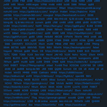
JW88
|
cm88
|
F168
|
on68
|
https://taixiuonline.direct
|
w88
|
rikvip
|
HZ88
|
LX88
|
u888
|
jw88
|
lv88
|
98win
|
ml88.vegas
|
VIP66
|
mv66
|
ml88
|
luck8
|
S666
|
789bet
|
qq88
|
Sunwin
|
8kbet
|
MK8
|
https://cakhiatv.express/
|
39bet
|
https://nhacaiuytin88.ae.org/
|
nohu90 com
|
https://go88club.ru.com/
|
kingfun
|
thabet
|
https://kqbd.mx
|
PG88
|
ok8386
|
https://cakhiatv365.com/
|
nowgoal
|
https://keonhacai5.ru.com/
|
EE88
|
nohu90
|
7m
|
LUCK8
|
NK88
|
sunwin
|
u888
|
kèo nhà cái
|
tỷ lệ cá cược
|
trang cá độ
bóng đá
|
tỷ lệ kèo nhà cái
|
sunwin
|
go88
|
cf68
|
cm88
|
u888
|
u888
|
qh88
|
KUBET88
|
UU88
|
https://on682.com/
|
Na99
|
https://llwin.you/
|
https://gg88.you/
|
BJ88
|
SV888
|
luck8
|
https://gk88-z1.com/
|
ok8386
|
ON68
|
789win
|
TK688
|
bongdalu
|
fb88
|
m88
|
win55
|
86bet
|
https://go88v2.net/
|
qs88
|
GG88
|
lv88
|
https://new88pm.com/
|
On68
|
https://gg88fun.com
|
go88
|
U888
|
Hello88
|
ABC88
|
VIPWIN
|
78WIN
|
MK8
|
on68
|
s66
|
XOSO66
|
LUCK8
|
88M
|
uy88
|
mb88
|
QS88
|
ST666
|
DN88
|
GO99
|
KO66
|
QS88
|
ok8386
|
S666
|
CAKHIATV
|
SOCOLIVE
|
33win
|
mu88
|
MB66
|
cf68
|
MK8
|
LV88
|
LV88
|
79king
|
88AA
|
BET88
|
bj88
|
888VND
|
TG88
|
188V
|
98WIN
|
https://keobongda.com/
|
febet
|
haywin
|
789club
|
go88
|
33win
|
O8
|
https://hi88.tours/
|
36WIN
|
EA88
|
8US
|
Motchill
|
TDTC
|
TD88
|
TD88
|
VLXX
|
Sex Việt
|
Heovl
|
JAV HD
|
VLXX
|
Nohu
|
NOHU
|
23win
|
KK55
|
KK55
|
BL555
|
luck8
|
123b
|
ko66
|
https://hay88.org.uk/
|
BL555
|
luongsontv
|
qh88
|
789win
|
go99
|
mu88
|
bj88
|
uu88
|
DN88
|
CM88
|
bj88
|
https://xoilactv.llc/
|
luongsontv
|
OK9
|
8XBET
|
https://79king.capital/
|
shbet
|
Fun88 Thai
|
XOSO66
|
LUCKY88
|
S8
|
U888
|
dn88
|
s8
|
ae888
|
bong da 365
|
J88
|
tt88
|
QQ88
|
Sunwin
|
O8
|
O8
|
s8
|
AU88
|
s8
|
s8
|
Hubet
|
Win55
|
MM88
|
XN88
|
Cakhiatv
|
HM88
|
https://u8888.house/
|
https://e68win.net
|
ev99
|
https://c168.buzz/
|
https://fly88.in/
|
open88
|
188V
|
https://S8.today
|
NK88
|
BL555
|
KK55
|
88aa
|
Sunwin
|
https://b52club14.com/
|
KUWIN
|
NOHU
|
789win
|
https://gavangtvv.cc/
|
C168
|
hitclub
|
Ae888
|
https://8xbet1.co.com/
|
https://8xbet8x.it.com/
|
98win
|
68win
|
88AA
|
AO88
|
GO99
|
LLWIN
|
GG88
|
F8BET
|
555win
|
mb88
|
AO88
|
KING88
|
LX88
|
https://8kbet.com.ph/
|
33win
|
nohu90
|
https://twin68.gr.com/
|
SV368
|
https://8kbet.cafe/
|
8kbet
|
https://shbet-okvip.uk.com/
|
https://on68info.com/
|
77ag
|
https://gavangtv.global/
|
xoso66
|
QS88
|
U88
|
789win
|
https://mitomtv.cx/
|
LC88
|
lô đề online
|
xoso66
|
kèo nhà cái
|
789WIN
|
rs88
|
QH888
|
http://go99me.com/
|
8xx
|
https://58win1.info/
|
tv88
|
https://socolive.ai/
|