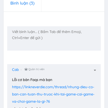
Bình luận
(3)
Cab
Quản trị viên
Lỗi cơ bản Faqs mà bạn
https://linkneverdie.com/thread/nhung-dieu-co-
ban-can-tuan-thu-truoc-khi-tai-game-cai-game-
va-choi-game-la-gi-76