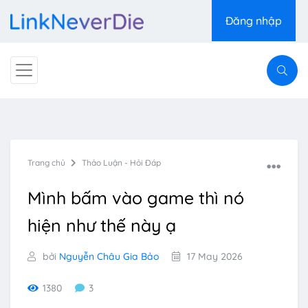
Đăng nhập
Trang chủ
Thảo Luận - Hỏi Đáp
Mình bấm vào game thì nó
hiện như thế này ạ
bởi
Nguyễn Châu Gia Bảo
17 May 2026
1380
3