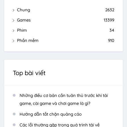
Chung
2632
Games
13399
Phim
34
Phần mềm
910
Top bài viết
Những điều cơ bản cần tuân thủ trước khi tải
game, cài game và chơi game là gì?
Hướng dẫn tắt chặn quảng cáo
Các lỗi thường gặp trong quá trình tải về