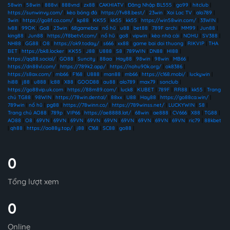
58win
|
58win
|
888vi
|
888vnd
|
zx88
|
CAKHIATV
|
Đăng Nhập BL555
|
go99
|
hitclub
|
https://sunwinvy.com/
|
kèo bóng đá
|
https://fv88.best/
|
23win
|
Xoi Lac TV
|
alo789
|
3win
|
https://go8f.co.com/
|
kp88
|
KK55
|
kk55
|
kk55
|
https://win58win.com/
|
33WIN
|
lv88
|
99OK
|
Go8
|
23win
|
68gamebai
|
nổ hũ
|
u88
|
bet88
|
789F archi
|
MM99
|
Jun88
|
king88
|
Jun88
|
https://f8betv1.com/
|
nổ hũ
|
go8
|
vipwin
|
kèo nhà cái
|
NOHU
|
SV388
|
NH88
|
GG88
|
O8
|
https://ok9.today/
|
s666
|
xx88
|
game bai doi thuong
|
RIKVIP
|
THA
BET
|
https://bk8.locker
|
KK55
|
J88
|
U888
|
S8
|
789WIN
|
DN88
|
HI88
|
https://qq88.social/
|
GO88
|
Suncity
|
88aa
|
Hay88
|
98win
|
98win
|
MB66
|
https://dn88vl.com/
|
https://789k2.app/
|
https://nohu90k.org/
|
ok8386
|
https://s8ax.com/
|
mb66
|
F168
|
U888
|
man88
|
mb66
|
https://c168.mobi/
|
luckywin
|
hi88
|
j88
|
u888
|
lc88
|
X88
|
GOOD88
|
au88
|
alo789
|
max79
|
sonclub
|
https://go88vip.uk.com
|
https://88m89.com/
|
luck8
|
KUBET
|
789F
|
RR88
|
kk55
|
Trang
chủ TG88
|
98WIN
|
https://78win.dental/
|
88xx
|
U88
|
Hay88
|
https://go88ca.win/
|
789win
|
nổ hũ
|
pg88
|
https://78winn.co/
|
https://789winss.net/
|
LUCKYWIN
|
S8
|
Trang chủ AO88
|
789p
|
VIP66
|
https://ae8888.lat/
|
68win
|
ae888
|
CV666
|
X88
|
TG88
|
AO88
|
O8
|
69VN
|
69VN
|
69VN
|
69VN
|
69VN
|
69VN
|
69VN
|
69VN
|
69VN
|
ric79
|
88kbet
|
qh88
|
https://ao88y.top/
|
j88
|
C168
|
SC88
|
go88
|
0
Tổng lượt xem
0
Online