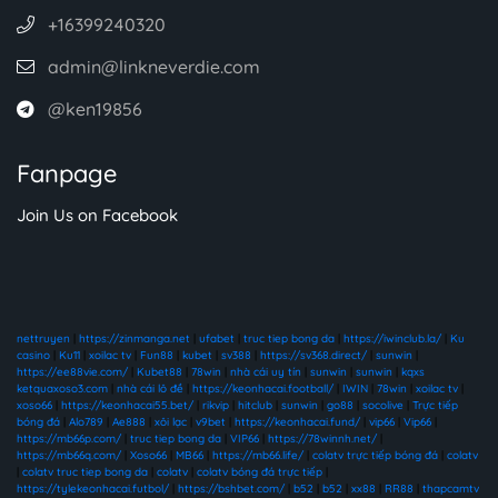
+16399240320
admin@linkneverdie.com
@ken19856
Fanpage
Join Us on Facebook
nettruyen
|
https://zinmanga.net
|
ufabet
|
truc tiep bong da
|
https://iwinclub.la/
|
Ku
casino
|
Ku11
|
xoilac tv
|
Fun88
|
kubet
|
sv388
|
https://sv368.direct/
|
sunwin
|
https://ee88vie.com/
|
Kubet88
|
78win
|
nhà cái uy tín
|
sunwin
|
sunwin
|
kqxs
ketquaxoso3.com
|
nhà cái lô đề
|
https://keonhacai.football/
|
IWIN
|
78win
|
xoilac tv
|
xoso66
|
https://keonhacai55.bet/
|
rikvip
|
hitclub
|
sunwin
|
go88
|
socolive
|
Trực tiếp
bóng đá
|
Alo789
|
Ae888
|
xôi lạc
|
v9bet
|
https://keonhacai.fund/
|
vip66
|
Vip66
|
https://mb66p.com/
|
truc tiep bong da
|
VIP66
|
https://78winnh.net/
|
https://mb66q.com/
|
Xoso66
|
MB66
|
https://mb66.life/
|
colatv trực tiếp bóng đá
|
colatv
|
colatv truc tiep bong da
|
colatv
|
colatv bóng đá trực tiếp
|
https://tylekeonhacai.futbol/
|
https://bshbet.com/
|
b52
|
b52
|
xx88
|
RR88
|
thapcamtv