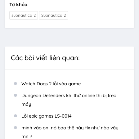
Từ khóa:
subnautica 2
Subnautica 2
Các bài viết liên quan:
Watch Dogs 2 lỗi vào game
Dungeon Defenders khi thử online thì bị treo
máy
Lỗi epic games LS-0014
mình vào onl nó báo thế này fix như nào vậy
mn ?