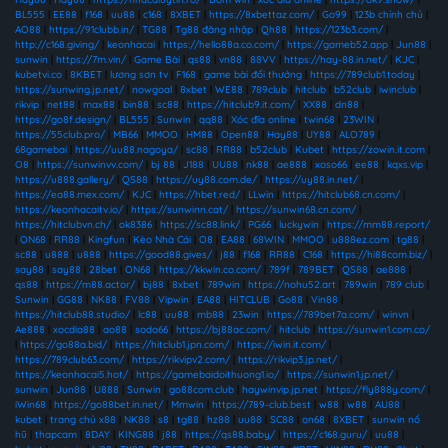
BL555
|
EE88
|
f168
|
uu88
|
c168
|
8XBET
|
https://8xbettaz.com/
|
Go99
|
123b chính chủ
|
AO88
|
https://91clubb.in/
|
TG88
|
Tg88 đăng nhập
|
Qh88
|
https://123b3.com/
|
http://c168.giving/
|
keonhacai
|
https://hello88a.co.com/
|
https://gameb52.app
|
Jun88
|
sunwin
|
https://7m.vin/
|
Game Bài
|
qs88
|
vn88
|
88VV
|
https://hay-88.in.net/
|
KJC
|
kubetvi.co
|
8KBET
|
lương sơn tv
|
F168
|
game bài đổi thưởng
|
https://789club1.today
|
https://sunwing.jp.net/
|
nowgoal
|
8xbet
|
WE88
|
789club
|
hitclub
|
b52club
|
iwinclub
|
rikvip
|
net88
|
max88
|
bin88
|
sc88
|
https://hitclub9.it.com/
|
XX88
|
dn88
|
https://go8f.design/
|
BL555
|
Sunwin
|
qq88
|
Xóc đĩa online
|
twin68
|
23WIN
|
https://55club.pro/
|
MB66
|
MMOO
|
HM88
|
Open88
|
Hay88
|
UY88
|
ALO789
|
68gamebai
|
https://uu88.nagoya/
|
sc88
|
RR88
|
b52club
|
Kubet
|
https://zowin.it.com
|
O8
|
https://sunwinvv.com/
|
bj 88
|
J188
|
UU88
|
nk88
|
ae888
|
xoso66
|
ee88
|
kqxs.vip
|
https://u888.gallery/
|
QS88
|
https://uy88.com.de/
|
https://uy88.in.net/
|
https://ea88.mex.com/
|
KJC
|
https://hbet.red/
|
LLwin
|
https://hitclub68.cn.com/
|
https://keonhacaitv.io/
|
https://sunwinn.cat/
|
https://sunwin68.cn.com/
|
https://hitclubvn.ch/
|
ok8386
|
https://sc88.link/
|
PG66
|
luckywin
|
https://mm88.report/
|
ON68
|
RR88
|
Kingfun
|
Kèo Nhà Cái
|
O8
|
EA88
|
68WIN
|
MMOO
|
u888ez.com
|
tg88
|
sc88
|
u888
|
u888
|
https://good88.gives/
|
j88
|
f168
|
RR88
|
C168
|
https://hi88com.biz/
|
say88
|
say88
|
28bet
|
ON68
|
https://kkwin.co.com/
|
789f
|
789BET
|
QS88
|
ae888
|
qs88
|
https://m88.actor/
|
bj88
|
8xbet
|
789win
|
https://nohu52.art
|
789win
|
789 club
|
Sunwin
|
GG88
|
NK88
|
FV88
|
Vipwin
|
EA88
|
HITCLUB
|
Go88
|
Vin88
|
https://hitclub88.studio/
|
lc88
|
uu88
|
mb88
|
23win
|
https://789bet7a.com/
|
winvn
|
Ae888
|
xocdia88
|
ao88
|
sodo66
|
https://bj88ac.com/
|
hitclub
|
https://sunwin1.com.co/
|
https://go88a.bid/
|
https://hitclub1.jpn.com/
|
https://iwin.it.com/
|
https://789club63.com/
|
https://rikvipv2.com/
|
https://rikvip3.jp.net/
|
https://keonhacai5.hot/
|
https://gamebaidoithuong1.io/
|
https://sunwin1.jp.net/
|
sunwin
|
Jun88
|
U888
|
Sunwin
|
go88com.club
|
haywinvip.jp.net
|
https://fly888y.com/
|
iWin68
|
https://go88bet.in.net/
|
Mmwin
|
https://789-club.best
|
w88
|
w88
|
AU88
|
kubet
|
trang chủ x88
|
NK88
|
s8
|
tg88
|
hz88
|
uu88
|
SC88
|
on68
|
8XBET
|
sunwin nổ
hũ
|
thapcam
|
8DAY
|
KING88
|
j88
|
https://qs88.baby/
|
https://c168.guru/
|
uu88
|