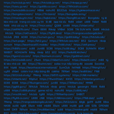
https://iwinclub.jp.net/
|
https://hitclubb.jp.net/
|
https://rikvipp.jp.net/
|
https://taixiu.jp.net/
|
https://go88b.co.com/
|
https://789club1.co.com/
|
https://iwinclub86.co.com/
|
MB66
|
nohu90
|
B52Club
|
https://tylekeonhacai.vin/
|
https://bongdaso.team/
|
https://7m.band/
|
https://bongdalu.army/
|
https://nhacaiuytin.moi/
|
https://kqbd.one/
|
https://bong88.se.net/
|
Bongdalu
|
tỷ lệ
kèo nhà cái
|
trang cá cược uy tín
|
lô đề
|
app tài xỉu
|
fb88
|
vsbet
|
uk88
|
fabet
|
fb88
|
fb88
|
nhà cái uy tín
|
https://7mcn.voto/
|
QS88
|
cm88
|
https://shbet.info/
|
https://ok99678.com/
|
77win
|
88XX
|
Rikvip
|
V9Bet
|
SC88
|
TẢI SUN WIN
|
Da88
|
Hitclub
|
Hitclub
|
https://ok9.watch/
|
https://fly88.deal/
|
https://trangcacuocbongda.bio/
|
hitclub
|
Z188
|
AO88
|
https://sunwin.guru/
|
https://go88.baby/
|
https://hitclub.cab/
|
https://iwin.page/
|
https://b52.you/
|
https://789club-ceo.net/
|
B52
|
Gemwin
|
rikvip
|
sunwin
|
https://keonhacai55.mobile/
|
https://hi88.chat/
|
https://ok9.press/
|
https://hi88fz.com/
|
sc88
|
Jun88
|
SC88
|
https://sc88.day/
|
SC88
|
SUNWIN
|
8DAY
|
188BET
|
NOHUWIN
|
8day
|
rikvip
|
b52
|
b52
|
https://hello88.kitchen/
|
https://1gom2.co.com/
|
https://bomwin.cn.com/
|
https://go88net.com/
|
https://b52club68.com/
|
23win
|
https://rikbet1.cn.com/
|
https://8xbetlt.com/
|
m88
|
tỷ
lệ kèo nhà cái
|
88I
|
https://78winni.net/
|
xoilac trực tiếp bóng đá
|
xoso66
|
Socolive
|
8XX
|
Vip66
|
https://keonhacai.international/
|
SumClub
|
IWIN68
|
https://79king1.fun/
|
uy88
|
shbet
|
colatv trực tiếp bóng đá
|
cakhia
|
789bet
|
https://ea88.bio/
|
F168
|
https://b52club.study/
|
79king
|
https://bl555.systems/
|
https://c168.markets/
|
https://shbetk.net/
|
90phut
|
https://78win01.bet/
|
KK55
|
https://92lotterycom.us/
|
EE88
|
EE88
|
https://78wingenz.com/
|
jun88
|
https://789bets.biz/
|
MM88
|
https://gg88.guru/
|
789club
|
789club
|
rikvip
|
gmnc
|
hitclub
|
gavangtv
|
FB88
|
fb88
|
u888
|
https://u888.photo/
|
game nổ hũ
|
nohu90
|
https://u888j.net/
|
https://vnsc88.net/
|
hitclub
|
tg88
|
https://789bethp.com/
|
SHBET
|
https://fly88.co.com/
|
U888
|
c168
|
https://c168mov.com/
|
https://f168.dad/
|
uu88
|
79king
|
https://trangcadobongda.uk.net/
|
https://b52club.to
|
68gb
|
go99
|
au88
|
88xx
|
NK88
|
au88
|
tg88
|
33win
|
tt88
|
mb88
|
33win
|
u888
|
mu88
|
go8
|
x88
|
123b
|
OPEN88
|
luck8
|
OK9
|
789win
|
https://mu88bet.live/
|
sc88
|
https://mmlive.gold
|
mb88
|
789win
|
B52
|
https://hitclubx.supply/
|
https://gamebaidoithuong.la
|
ty le bong da
|