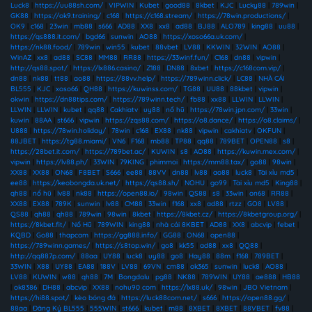
Luck8
|
https://uu88sh.com/
|
VIPWIN
|
Kubet
|
good88
|
8kbet
|
KJC
|
Lucky88
|
789win
|
GK88
|
https://ok9.training/
|
c168
|
https://c168.stream/
|
https://78win.productions/
|
OK9
|
c168
|
23win
|
mb88
|
s666
|
AD88
|
XX8
|
xx8
|
ad88
|
BJ88
|
ALO789
|
king88
|
uu88
|
https://qs888.it.com/
|
bgd66
|
sunwin
|
AO88
|
https://xoso66a.uk.com/
|
https://nk88.food/
|
789win
|
win55
|
kubet
|
88vbet
|
LV88
|
KKWIN
|
32WIN
|
AO88
|
WinAZ
|
xx8
|
ad88
|
SC88
|
MM88
|
RR88
|
https://33winf.fun/
|
C168
|
dn88
|
vipwin
|
http://qs88.spot/
|
https://lx886.casino/
|
Z188
|
DN88
|
8xbet
|
https://c168com.vip/
|
dn88
|
nk88
|
tt88
|
ao88
|
https://88vv.help/
|
https://789winn.click/
|
LC88
|
NHÀ CÁI
BL555
|
KJC
|
xoso66
|
QH88
|
https://kuwinss.com/
|
TG88
|
UU88
|
88kbet
|
vipwin
|
okwin
|
https://dn88tips.com/
|
https://789winn.tech/
|
fb88
|
xx88
|
LLWIN
|
LLWIN
|
LLWIN
|
LLWIN
|
kubet
|
qq88
|
Cakhiatv
|
uy88
|
nổ hũ
|
https://78win.jpn.com/
|
33win
|
kuwin
|
88AA
|
st666
|
vipwin
|
https://zqs88.com/
|
https://o8.dance/
|
https://o8.claims/
|
U888
|
https://78win.holiday/
|
78win
|
c168
|
EX88
|
nk88
|
vipwin
|
cakhiatv
|
OKFUN
|
88JBET
|
https://tg88.miami/
|
VN6
|
F168
|
mb88
|
TP88
|
qq88
|
789BET
|
OPEN88
|
s8
|
https://28bet.it.com/
|
https://789bet.ac/
|
KUWIN
|
s8
|
AO88
|
https://kuwin.mex.com/
|
vipwin
|
https://lv88.ph/
|
33WIN
|
79KING
|
phimmoi
|
https://mm88.tax/
|
go88
|
98win
|
XX88
|
XX88
|
ON68
|
F8BET
|
S666
|
ee88
|
88VV
|
dn88
|
lv88
|
ao88
|
luck8
|
Tài xỉu md5
|
ee88
|
https://keobongda.uk.net/
|
https://qs88.sh/
|
NOHU
|
go99
|
Tài xỉu md5
|
King88
|
qh88
|
nổ hũ
|
lv88
|
nk88
|
https://open88.io/
|
98win
|
QS88
|
s8
|
33win
|
on68
|
RR88
|
XX88
|
EX88
|
789K
|
sunwin
|
lv88
|
CM88
|
33win
|
f168
|
xx8
|
ad88
|
rtzz
|
GO8
|
LV88
|
QS88
|
qh88
|
qh88
|
789win
|
98win
|
8kbet
|
https://8kbet.cz/
|
https://8kbetgroup.org/
|
https://8kbet.fit/
|
Nổ Hũ
|
789WIN
|
king88
|
nhà cái 8KBET
|
AD88
|
XX8
|
abcvip
|
febet
|
KQBD
|
Go88
|
thapcam
|
https://gg888.info/
|
GG88
|
ON68
|
open88
|
https://789winn.games/
|
https://s8top.win/
|
go8
|
kk55
|
ad88
|
xx8
|
QQ88
|
http://qq887p.com/
|
88aa
|
UY88
|
luck8
|
uy88
|
go8
|
Hay88
|
88m
|
f168
|
789BET
|
33WIN
|
X88
|
UY88
|
EA88
|
188V
|
LV88
|
69VN
|
cm88
|
ok365
|
sunwin
|
luck8
|
AO88
|
LV88
|
KUWIN
|
w88
|
qh88
|
7M
|
Bongdalu
|
pg88
|
NK88
|
789WIN
|
UY88
|
ae888
|
HB88
|
ok8386
|
DH88
|
abcvip
|
XX88
|
nohu90 com
|
https://lx88.uk/
|
98win
|
JBO Vietnam
|
https://hi88.spot/
|
kèo bóng đá
|
https://luck88com.net/
|
s666
|
https://open88.gg/
|
88aa
|
Đăng Ký BL555
|
555WIN
|
st666
|
kubet
|
m88
|
8XBET
|
8XBET
|
88VBET
|
fv88
|