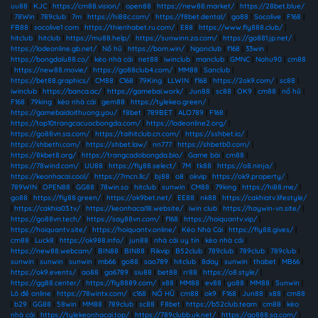
uu88
|
KJC
|
https://cm88.vision/
|
open88
|
https://new88.market/
|
https://28bet.blue/
|
78Win
|
789club
|
7m
|
https://hi88c.com/
|
https://f8bet.dental/
|
go88
|
Socolive
|
F168
|
FB88
|
socolive1 com
|
https://thienhabet.ru.com/
|
E88
|
https://www.fly888.club/
|
hitclub
|
hitclub
|
https://mu88.help/
|
https://sunwinn.za.com/
|
https://go881.jp.net/
|
https://lodeonline.gb.net/
|
Nổ hũ
|
https://bom.win/
|
Ngonclub
|
f168
|
33win
|
https://bongdalu88.co/
|
kèo nhà cái
|
net88
|
iwinclub
|
manclub
|
GMNC
|
Nohu90
|
cm88
|
https://new88.movie/
|
https://go88club4.com/
|
MM88
|
Sanclub
|
https://bet88.graphics/
|
CM88
|
C168
|
79King
|
LLWIN
|
f168
|
https://2ok9.com/
|
sc88
|
iwinclub
|
https://banca.ac/
|
https://gamebai.work/
|
Jun88
|
sc88
|
OK9
|
cm88
|
nổ hũ
|
F168
|
79king
|
kèo nhà cái
|
gem88
|
https://tylekeo.green/
|
https://gamebaidoithuong.you/
|
f8bet
|
789BET
|
ALO789
|
F168
|
https://top10trangcacuocbongda.com/
|
https://lodeonline2.org/
|
https://go88vn.sa.com/
|
https://taihitclub.cn.com/
|
https://sshbet.io/
|
https://shbethi.com/
|
https://shbet.law/
|
nn777
|
https://shbetb0.com/
|
https://8kbet8.org/
|
https://trangcadobongda.bio/
|
Game bài
|
cm88
|
https://78wind.com/
|
UU88
|
https://fly88.select/
|
7M
|
tk88
|
https://o8.ninja/
|
https://keonhacai.cool/
|
https://7mcn.llc/
|
bj88
|
o8
|
okvip
|
https://ok9.property/
|
789WIN
|
OPEN88
|
GG88
|
78win.so
|
hitclub
|
sunwin
|
CM88
|
79king
|
https://hi88.me/
|
go88
|
https://fly88.green/
|
https://ok9bet.net/
|
EE88
|
nk88
|
https://cakhiatv.lifestyle/
|
https://cakhia03.tv/
|
https://keonhacai18.website/
|
iwin club
|
https://haywin-vn.site/
|
https://go88vn.tech/
|
https://say88vn.com/
|
f168
|
https://hoiquantv.vip/
|
https://hoiquantv.site/
|
https://hoiquantv.online/
|
Kèo Nhà Cái
|
https://fly88.gives/
|
cm88
|
Luck8
|
https://ok988.info/
|
jun88
|
nhà cái uy tín
|
kèo nhà cái
|
https://new88.webcam/
|
BIN88
|
BIN88
|
Rikvip
|
B52club
|
789club
|
789club
|
789club
|
sunwin
|
sunwin
|
sunwin
|
mb66
|
go88
|
sao789
|
hitclub
|
8day
|
sunwin
|
thabet
|
MB66
|
https://ok9.events/
|
ao88
|
ga6789
|
siu88
|
bet88
|
rr88
|
https://o8.style/
|
https://gg88.center/
|
https://fly8889.com/
|
x88
|
MM88
|
ev88
|
yo88
|
MM88
|
Sunwin
|
Lô đề online
|
https://78wintx.com/
|
c168
|
NỔ HŨ
|
cm88
|
ok9
|
F168
|
Jun88
|
x88
|
cm88
|
b29
|
GG88
|
58win
|
MM88
|
789club
|
sc88
|
F8bet
|
https://b52club.team
|
cm88
|
kèo
nhà cái
|
https://tylekeonhacai.top/
|
https://789clubb.uk.net/
|
https://go888.sa.com/
|