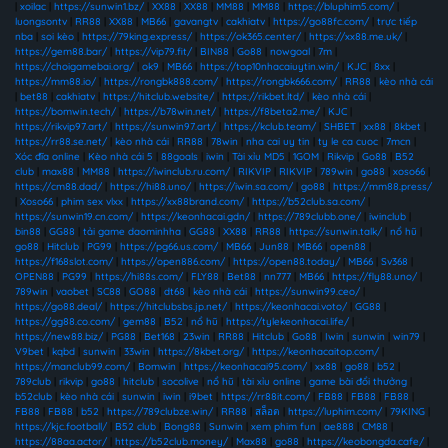
|
xoilac
|
https://sunwin1.bz/
|
XX88
|
XX88
|
MM88
|
MM88
|
https://bluphim5.com/
|
luongsontv
|
RR88
|
XX88
|
MB66
|
gavangtv
|
cakhiatv
|
https://go88fc.com/
|
trực tiếp
nba
|
soi kèo
|
https://79king.express/
|
https://ok365.center/
|
https://xx88.me.uk/
|
https://gem88.bar/
|
https://vip79.fit/
|
BIN88
|
Go88
|
nowgoal
|
7m
|
https://choigamebai.org/
|
ok9
|
MB66
|
https://top10nhacaiuytin.win/
|
KJC
|
8xx
|
https://mm88.io/
|
https://rongbk888.com/
|
https://rongbk666.com/
|
RR88
|
kèo nhà cái
|
bet88
|
cakhiatv
|
https://hitclub.website/
|
https://rikbet.ltd/
|
kèo nhà cái
|
https://bomwin.tech/
|
https://b78win.net/
|
https://f8beta2.me/
|
KJC
|
https://rikvip97.art/
|
https://sunwin97.art/
|
https://kclub.team/
|
SHBET
|
xx88
|
8kbet
|
https://rr88.se.net/
|
kèo nhà cái
|
RR88
|
78win
|
nha cai uy tin
|
ty le ca cuoc
|
7mcn
|
Xóc đĩa online
|
Kèo nhà cái 5
|
88goals
|
iwin
|
Tài xỉu MD5
|
1GOM
|
Rikvip
|
Go88
|
B52
club
|
max88
|
MM88
|
https://iwinclub.ru.com/
|
RIKVIP
|
RIKVIP
|
789win
|
go88
|
xoso66
|
https://cm88.dad/
|
https://hi88.uno/
|
https://iwin.sa.com/
|
go88
|
https://mm88.press/
|
Xoso66
|
phim sex vlxx
|
https://xx88brand.com/
|
https://b52club.sa.com/
|
https://sunwin19.cn.com/
|
https://keonhacai.gdn/
|
https://789clubb.one/
|
iwinclub
|
bin88
|
GG88
|
tải game daominhha
|
GG88
|
XX88
|
RR88
|
https://sunwin.talk/
|
nổ hũ
|
go88
|
Hitclub
|
PG99
|
https://pg66.us.com/
|
MB66
|
Jun88
|
MB66
|
open88
|
https://f168slot.com/
|
https://open886.com/
|
https://open88.today/
|
MB66
|
Sv368
|
OPEN88
|
PG99
|
https://hi88s.com/
|
FLY88
|
Bet88
|
nn777
|
MB66
|
https://fly88.uno/
|
789win
|
vaobet
|
SC88
|
GO88
|
dt68
|
kèo nhà cái
|
https://sunwin99.ceo/
|
https://go88.deal/
|
https://hitclubsbs.jp.net/
|
https://keonhacai.voto/
|
GG88
|
https://gg88.co.com/
|
gem88
|
B52
|
nổ hũ
|
https://tylekeonhacai.life/
|
https://new88.biz/
|
PG88
|
Bet168
|
23win
|
RR88
|
Hitclub
|
Go88
|
Iwin
|
sunwin
|
win79
|
V9bet
|
kqbd
|
sunwin
|
33win
|
https://8kbet.org/
|
https://keonhacaitop.com/
|
https://manclub99.com/
|
Bomwin
|
https://keonhacai95.com/
|
xx88
|
go88
|
b52
|
789club
|
rikvip
|
go88
|
hitclub
|
socolive
|
nổ hũ
|
tài xỉu online
|
game bài đổi thưởng
|
b52club
|
kèo nhà cái
|
sunwin
|
iwin
|
i9bet
|
https://rr88it.com/
|
FB88
|
FB88
|
FB88
|
FB88
|
FB88
|
b52
|
https://789clubze.win/
|
RR88
|
สล็อต
|
https://luphim.com/
|
79KING
|
https://kjc.football/
|
B52 club
|
Bong88
|
Sunwin
|
xem phim fun
|
ae888
|
CM88
|
https://88aa.actor/
|
https://b52club.money/
|
Max88
|
go88
|
https://keobongda.cafe/
|