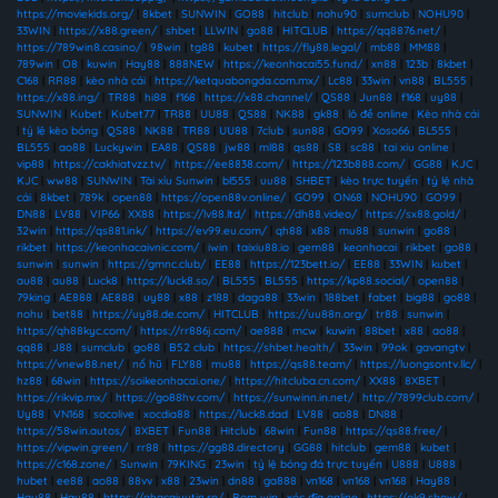
https://moviekids.org/
|
8kbet
|
SUNWIN
|
GO88
|
hitclub
|
nohu90
|
sumclub
|
NOHU90
|
33WIN
|
https://x88.green/
|
shbet
|
LLWIN
|
go88
|
HITCLUB
|
https://qq8876.net/
|
https://789win8.casino/
|
98win
|
tg88
|
kubet
|
https://fly88.legal/
|
mb88
|
MM88
|
789win
|
O8
|
kuwin
|
Hay88
|
888NEW
|
https://keonhacai55.fund/
|
xn88
|
123b
|
8kbet
|
C168
|
RR88
|
kèo nhà cái
|
https://ketquabongda.com.mx/
|
Lc88
|
33win
|
vn88
|
BL555
|
https://x88.ing/
|
TR88
|
hi88
|
f168
|
https://x88.channel/
|
QS88
|
Jun88
|
f168
|
uy88
|
SUNWIN
|
Kubet
|
Kubet77
|
TR88
|
UU88
|
QS88
|
NK88
|
gk88
|
lô đề online
|
Kèo nhà cái
|
tỷ lệ kèo bóng
|
QS88
|
NK88
|
TR88
|
UU88
|
7club
|
sun88
|
GO99
|
Xoso66
|
BL555
|
BL555
|
ao88
|
Luckywin
|
EA88
|
QS88
|
jw88
|
ml88
|
qs88
|
S8
|
sc88
|
tai xiu online
|
vip88
|
https://cakhiatvzz.tv/
|
https://ee8838.com/
|
https://123b888.com/
|
GG88
|
KJC
|
KJC
|
ww88
|
SUNWIN
|
Tài xỉu Sunwin
|
bl555
|
uu88
|
SHBET
|
kèo trực tuyến
|
tỷ lệ nhà
cái
|
8kbet
|
789k
|
open88
|
https://open88v.online/
|
GO99
|
ON68
|
NOHU90
|
GO99
|
DN88
|
LV88
|
VIP66
|
XX88
|
https://lv88.ltd/
|
https://dh88.video/
|
https://sx88.gold/
|
32win
|
https://qs881.ink/
|
https://ev99.eu.com/
|
qh88
|
x88
|
mu88
|
sunwin
|
go88
|
rikbet
|
https://keonhacaivnic.com/
|
iwin
|
taixiu88.io
|
gem88
|
keonhacai
|
rikbet
|
go88
|
sunwin
|
sunwin
|
https://gmnc.club/
|
EE88
|
https://123bett.io/
|
EE88
|
33WIN
|
kubet
|
au88
|
au88
|
Luck8
|
https://luck8.so/
|
BL555
|
BL555
|
https://kp88.social/
|
open88
|
79king
|
AE888
|
AE888
|
uy88
|
x88
|
z188
|
daga88
|
33win
|
188bet
|
fabet
|
big88
|
go88
|
nohu
|
bet88
|
https://uy88.de.com/
|
HITCLUB
|
https://uu88n.org/
|
tr88
|
sunwin
|
https://qh88kyc.com/
|
https://rr886j.com/
|
ae888
|
mcw
|
kuwin
|
88bet
|
x88
|
ao88
|
qq88
|
J88
|
sumclub
|
go88
|
B52 club
|
https://shbet.health/
|
33win
|
99ok
|
gavangtv
|
https://vnew88.net/
|
nổ hũ
|
FLY88
|
mu88
|
https://qs88.team/
|
https://luongsontv.llc/
|
hz88
|
68win
|
https://soikeonhacai.one/
|
https://hitcluba.cn.com/
|
XX88
|
8XBET
|
https://rikvip.mx/
|
https://go88hv.com/
|
https://sunwinn.in.net/
|
http://7899club.com/
|
Uy88
|
VN168
|
socolive
|
xocdia88
|
https://luck8.dad
|
LV88
|
ao88
|
DN88
|
https://58win.autos/
|
8XBET
|
Fun88
|
Hitclub
|
68win
|
Fun88
|
https://qs88.free/
|
https://vipwin.green/
|
rr88
|
https://gg88.directory
|
GG88
|
hitclub
|
gem88
|
kubet
|
https://c168.zone/
|
Sunwin
|
79KING
|
23win
|
tỷ lệ bóng đá trực tuyến
|
U888
|
U888
|
hubet
|
ee88
|
ao88
|
88vv
|
x88
|
23win
|
dn88
|
ga888
|
vn168
|
vn168
|
vn168
|
Hay88
|
Hay88
|
Hay88
|
https://nhacaiuytin.ro/
|
Bom win
|
xóc đĩa online
|
https://ok9.show/
|