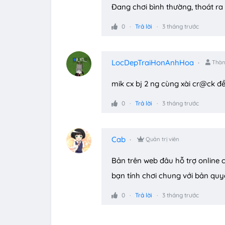
Đang chơi bình thường, thoát ra v
0
Trả lời
3 tháng trước
LocDepTraiHonAnhHoa
Thàn
mik cx bj 2 ng cùng xài cr@ck đề
0
Trả lời
3 tháng trước
Cab
Quản trị viên
Bản trên web đâu hỗ trợ online 
bạn tính chơi chung với bản quy
0
Trả lời
3 tháng trước