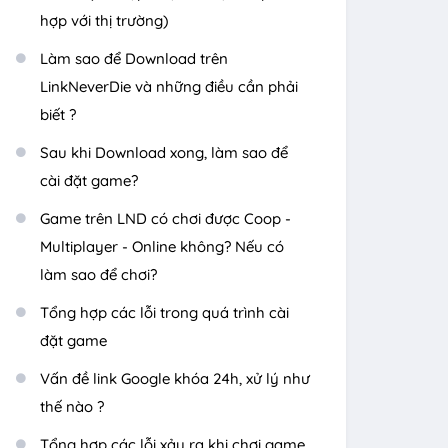
hợp với thị trường)
Làm sao để Download trên
LinkNeverDie và những điều cần phải
biết ?
Sau khi Download xong, làm sao để
cài đặt game?
Game trên LND có chơi được Coop -
Multiplayer - Online không? Nếu có
làm sao để chơi?
Tổng hợp các lỗi trong quá trình cài
đặt game
Vấn đề link Google khóa 24h, xử lý như
thế nào ?
Tổng hợp các lỗi xảy ra khi chơi game