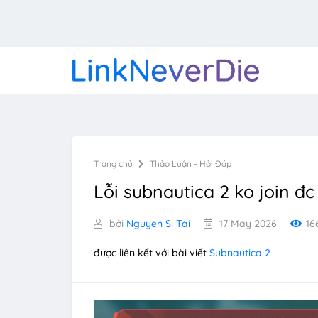
Trang chủ
Thảo Luận - Hỏi Đáp
Lỗi subnautica 2 ko join đc
bởi
Nguyen Si Tai
17 May 2026
16
được liên kết với bài viết
Subnautica 2