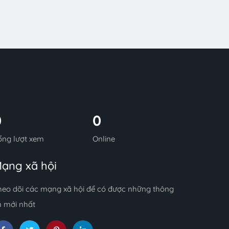
0
0
ổng lượt xem
Online
ạng xã hội
heo dõi các mạng xã hội để có được những thông
n mới nhất