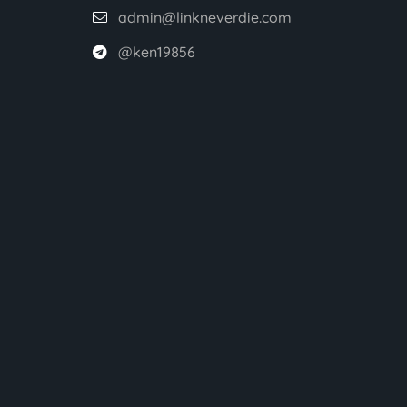
admin@linkneverdie.com
@ken19856