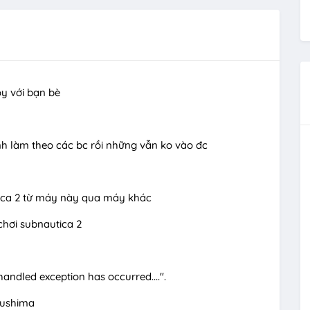
oy với bạn bè
mình làm theo các bc rồi những vẫn ko vào đc
ca 2 từ máy này qua máy khác
chơi subnautica 2
andled exception has occurred....".
tsushima