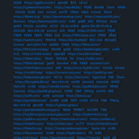
GG88
|
https://gg88.co.com/
|
gem88
|
B52
|
nổ hũ
|
https://tylekeonhacai.life/
|
https://new88.biz/
|
PG88
|
Bet168
|
23win
|
RR88
|
Hitclub
|
Go88
|
Iwin
|
sunwin
|
win79
|
V9bet
|
kqbd
|
sunwin
|
33win
|
https://8kbet.org/
|
https://keonhacaitop.com/
|
https://manclub99.com/
|
Bomwin
|
https://keonhacai95.com/
|
xx88
|
go88
|
b52
|
789club
|
rikvip
|
go88
|
hitclub
|
socolive
|
nổ hũ
|
tài xỉu online
|
game bài đổi thưởng
|
b52club
|
kèo nhà cái
|
sunwin
|
iwin
|
i9bet
|
https://rr88it.com/
|
FB88
|
FB88
|
FB88
|
FB88
|
FB88
|
b52
|
https://789clubze.win/
|
RR88
|
สล็อต
|
https://luphim.com/
|
79KING
|
https://kjc.football/
|
B52 club
|
Bong88
|
Sunwin
|
xem phim fun
|
ae888
|
CM88
|
https://88aa.actor/
|
https://b52club.money/
|
Max88
|
go88
|
https://keobongda.cafe/
|
uu88
|
KJC
|
https://cm88.vision/
|
open88
|
https://new88.market/
|
https://28bet.blue/
|
78Win
|
789club
|
7m
|
https://hi88c.com/
|
https://f8bet.dental/
|
go88
|
Socolive
|
F168
|
FB88
|
socolive1 com
|
https://thienhabet.ru.com/
|
E88
|
https://www.fly888.club/
|
hitclub
|
hitclub
|
https://mu88.help/
|
https://sunwinn.za.com/
|
https://go881.jp.net/
|
https://lodeonline.gb.net/
|
Nổ hũ
|
https://bom.win/
|
Ngonclub
|
f168
|
33win
|
https://bongdalu88.co/
|
kèo nhà cái
|
net88
|
iwinclub
|
manclub
|
GMNC
|
Nohu90
|
cm88
|
https://new88.movie/
|
https://go88club4.com/
|
MM88
|
Sanclub
|
https://bet88.graphics/
|
CM88
|
C168
|
79King
|
LLWIN
|
f168
|
https://2ok9.com/
|
sc88
|
iwinclub
|
https://banca.ac/
|
https://gamebai.work/
|
Jun88
|
sc88
|
OK9
|
cm88
|
nổ hũ
|
F168
|
79king
|
kèo nhà cái
|
gem88
|
https://tylekeo.green/
|
https://gamebaidoithuong.you/
|
f8bet
|
789BET
|
ALO789
|
F168
|
https://top10trangcacuocbongda.com/
|
https://lodeonline2.org/
|
https://go88vn.sa.com/
|
https://taihitclub.cn.com/
|
https://sshbet.io/
|
https://shbethi.com/
|
https://shbet.law/
|
nn777
|
https://shbetb0.com/
|
https://8kbet8.org/
|
https://trangcadobongda.bio/
|
Game bài
|
cm88
|
https://78wind.com/
|
UU88
|
https://fly88.select/
|
7M
|
tk88
|
https://o8.ninja/
|
https://keonhacai.cool/
|
https://7mcn.llc/
|
bj88
|
o8
|