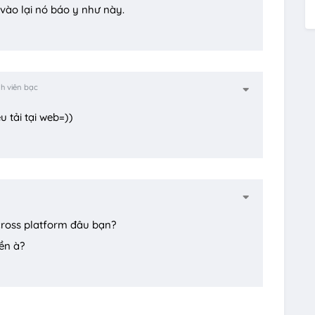
ào lại nó báo y như này.
h viên bạc
u tải tại web=))
cross platform đâu bạn?
ền à?