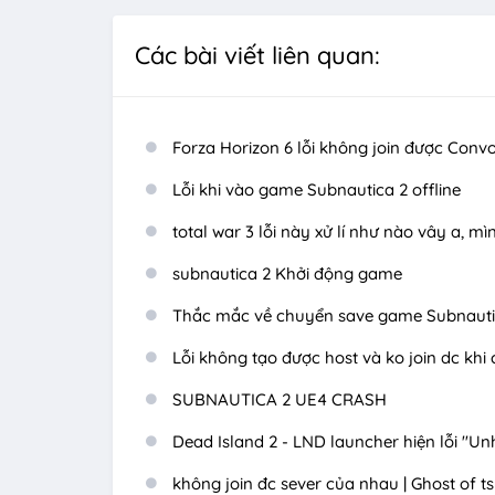
Các bài viết liên quan:
Forza Horizon 6 lỗi không join được Conv
Lỗi khi vào game Subnautica 2 offline
total war 3 lỗi này xử lí như nào vây a, 
subnautica 2 Khởi động game
Thắc mắc về chuyển save game Subnauti
Lỗi không tạo được host và ko join dc khi 
SUBNAUTICA 2 UE4 CRASH
Dead Island 2 - LND launcher hiện lỗi "Unh
không join đc sever của nhau | Ghost of 