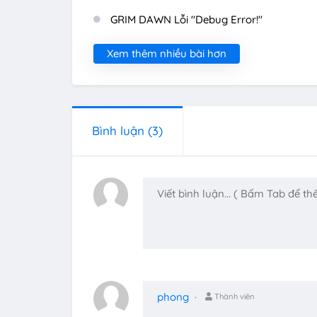
GRIM DAWN Lỗi "Debug Error!"
Xem thêm nhiều bài hơn
Bình luận
(3)
phong
Thành viên