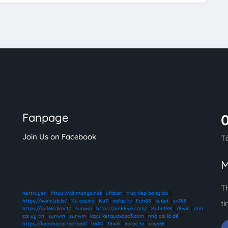
Fanpage
Join Us on Facebook
T
M
T
nettruyen
|
https://zinmanga.net
|
ufabet
|
truc tiep bong da
|
https://iwinclub.la/
|
Ku casino
|
Ku11
|
xoilac tv
|
Fun88
|
kubet
|
sv388
|
ti
https://sv368.direct/
|
sunwin
|
https://ee88vie.com/
|
Kubet88
|
78win
|
nhà
cái uy tín
|
sunwin
|
sunwin
|
kqxs ketquaxoso3.com
|
nhà cái lô đề
|
https://keonhacai.football/
|
IWIN
|
78win
|
xoilac tv
|
xoso66
|