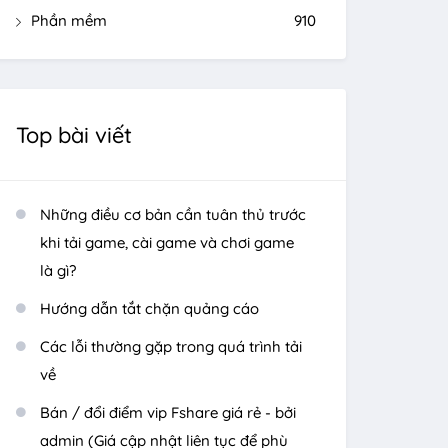
Phần mềm
910
Top bài viết
Những điều cơ bản cần tuân thủ trước
khi tải game, cài game và chơi game
là gì?
Hướng dẫn tắt chặn quảng cáo
Các lỗi thường gặp trong quá trình tải
về
Bán / đổi điểm vip Fshare giá rẻ - bởi
admin (Giá cập nhật liên tục để phù