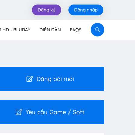
Đăng ký
Đăng nhập
M HD - BLURAY
DIỄN ĐÀN
FAQS
Đăng bài mới
Yêu cầu Game / Soft