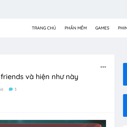
TRANG CHỦ
PHẦN MỀM
GAMES
PHI
 friends và hiện như này
66
3