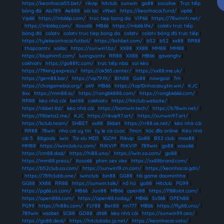
https://keonhacai55.bet/
|
rikvip
|
hitclub
|
sunwin
|
go88
|
socolive
|
Trực tiếp
bóng đá
|
Alo789
|
Ae888
|
xôi lạc
|
v9bet
|
https://keonhacai.fund/
|
vip66
|
Vip66
|
https://mb66p.com/
|
truc tiep bong da
|
VIP66
|
https://78winnh.net/
|
https://mb66q.com/
|
Xoso66
|
MB66
|
https://mb66.life/
|
colatv trực tiếp
bóng đá
|
colatv
|
colatv truc tiep bong da
|
colatv
|
colatv bóng đá trực tiếp
|
https://tylekeonhacai.futbol/
|
https://bshbet.com/
|
b52
|
b52
|
xx88
|
RR88
|
thapcamtv
|
xoilac
|
https://sunwin1.bz/
|
XX88
|
XX88
|
MM88
|
MM88
|
https://bluphim5.com/
|
luongsontv
|
RR88
|
XX88
|
MB66
|
gavangtv
|
cakhiatv
|
https://go88fc.com/
|
trực tiếp nba
|
soi kèo
|
https://79king.express/
|
https://ok365.center/
|
https://xx88.me.uk/
|
https://gem88.bar/
|
https://vip79.fit/
|
BIN88
|
Go88
|
nowgoal
|
7m
|
https://choigamebai.org/
|
ok9
|
MB66
|
https://top10nhacaiuytin.win/
|
KJC
|
8xx
|
https://mm88.io/
|
https://rongbk888.com/
|
https://rongbk666.com/
|
RR88
|
kèo nhà cái
|
bet88
|
cakhiatv
|
https://hitclub.website/
|
https://rikbet.ltd/
|
kèo nhà cái
|
https://bomwin.tech/
|
https://b78win.net/
|
https://f8beta2.me/
|
KJC
|
https://rikvip97.art/
|
https://sunwin97.art/
|
https://kclub.team/
|
SHBET
|
xx88
|
8kbet
|
https://rr88.se.net/
|
kèo nhà cái
|
RR88
|
78win
|
nha cai uy tin
|
ty le ca cuoc
|
7mcn
|
Xóc đĩa online
|
Kèo nhà
cái 5
|
88goals
|
iwin
|
Tài xỉu MD5
|
1GOM
|
Rikvip
|
Go88
|
B52 club
|
max88
|
MM88
|
https://iwinclub.ru.com/
|
RIKVIP
|
RIKVIP
|
789win
|
go88
|
xoso66
|
https://cm88.dad/
|
https://hi88.uno/
|
https://iwin.sa.com/
|
go88
|
https://mm88.press/
|
Xoso66
|
phim sex vlxx
|
https://xx88brand.com/
|
https://b52club.sa.com/
|
https://sunwin19.cn.com/
|
https://keonhacai.gdn/
|
https://789clubb.one/
|
iwinclub
|
bin88
|
GG88
|
tải game daominhha
|
GG88
|
XX88
|
RR88
|
https://sunwin.talk/
|
nổ hũ
|
go88
|
Hitclub
|
PG99
|
https://pg66.us.com/
|
MB66
|
Jun88
|
MB66
|
open88
|
https://f168slot.com/
|
https://open886.com/
|
https://open88.today/
|
MB66
|
Sv368
|
OPEN88
|
PG99
|
https://hi88s.com/
|
FLY88
|
Bet88
|
nn777
|
MB66
|
https://fly88.uno/
|
789win
|
vaobet
|
SC88
|
GO88
|
dt68
|
kèo nhà cái
|
https://sunwin99.ceo/
|
https://go88.deal/
|
https://hitclubsbs.jp.net/
|
https://keonhacai.voto/
|