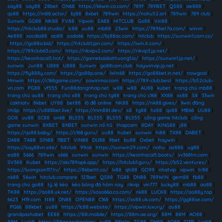
say88
|
say88
|
28bet
|
ON68
|
https://kkwin.co.com/
|
789f
|
789BET
|
QS88
|
ae888
|
qs88
|
https://m88.actor/
|
bj88
|
8xbet
|
789win
|
https://nohu52.art
|
789win
|
789 club
|
Sunwin
|
GG88
|
NK88
|
FV88
|
Vipwin
|
EA88
|
HITCLUB
|
Go88
|
Vin88
|
https://hitclub88.studio/
|
lc88
|
uu88
|
mb88
|
23win
|
https://789bet7a.com/
|
winvn
|
Ae888
|
xocdia88
|
ao88
|
sodo66
|
https://bj88ac.com/
|
hitclub
|
https://sunwin1.com.co/
|
https://go88a.bid/
|
https://hitclub1.jpn.com/
|
https://iwin.it.com/
|
https://789club63.com/
|
https://rikvipv2.com/
|
https://rikvip3.jp.net/
|
https://keonhacai5.hot/
|
https://gamebaidoithuong1.io/
|
https://sunwin1.jp.net/
|
sunwin
|
Jun88
|
U888
|
U888
|
Sunwin
|
go88com.club
|
haywinvip.jp.net
|
https://fly888y.com/
|
https://go88p.one/
|
iWin68
|
https://go88bet.in.net/
|
nowgoal
|
Mmwin
|
https://c168game.com/
|
zowinmoi.com
|
https://789-club.best
|
https://b52club-
vn.com
|
PG88
|
vf555
|
Fun88dangnhap.net
|
w88
|
w88
|
AU88
|
kubet
|
trang chủ mb88
|
trang chủ au88
|
trang chủ x88
|
trang chủ tg88
|
trang chủ c168
|
XX88
|
xx88
|
S8
|
33win
|
cakhiatv
|
8kbet
|
UY88
|
bet88
|
lô đề online
|
NK88
|
https://nk88.gives/
|
llwin đăng
nhập
|
https://u888bet.live/
|
https://mm88t.dev/
|
s8
|
tg88
|
hz88
|
qs88
|
MB66
|
UU88
|
GO8
|
uu88
|
SC88
|
on68
|
BL555
|
BL555
|
BL555
|
BL555
|
cổng game hitclub
|
cổng
game sunwin
|
8XBET
|
8XBET
|
sunwin nổ hũ
|
thapcam
|
8DAY
|
KING88
|
j88
|
https://qs88.baby/
|
https://c168.guru/
|
uu88
|
hubet
|
sunwin
|
hi88
|
TX88
|
DABET
|
DA88
|
TA88
|
SIN88
|
11BET
|
VIN88
|
DU88
|
9bet
|
bu88
|
Oxbet
|
haywin
|
https://say88vn.site/
|
hitclub
|
99ok
|
https://sunwin29.com/
|
nohu
|
az888
|
ug88
|
ea88
|
S666
|
789win
|
s666
|
sunwin
|
sunwin
|
https://keonhacai5.boats/
|
sv368hn.com
|
SV388
|
Kubet
|
https://alo789apk.app/
|
https://hitclub1.guru/
|
https://b52.ventures/
|
https://luongson117.tv/
|
https://8kbettt.co/
|
lv88
|
qh88
|
GO99
|
nhatvip
|
vipwin
|
tr88
|
nk88
|
56win
|
hitclub.compare
|
123bet
|
QS88
|
TG88
|
DN88
|
789WIN
|
gem88
|
fb88
|
trang chủ go88
|
tỷ lệ kèo
|
kèo bóng đá hôm nay
|
rikvip
|
vin777
|
lucky88
|
mb88
|
ao88
|
TK88
|
https://ao88.uk.net/
|
https://xoso66a.co.com/
|
nk88
|
LUCK8
|
https://ao88y.top
|
6623
|
H19.com
|
tt88
|
DN88
|
OPEN88
|
C168
|
https://xx88.uk.com/
|
https://gg88se.com/
|
PG66
|
88kbet
|
uu88
|
https://lc88.website/
|
https://vipwin.luxury/
|
au88
|
grandpashabet
|
EE88
|
https://88i.mobile/
|
https://88m.ae.org/
|
88M
|
88M
|
AO88
|
88M
|
Luck8
|
https://88aa.technology
|
jw88
|
98Win
|
TG88
|
DH88
|
AO88
|
123B
|
Luck8
|