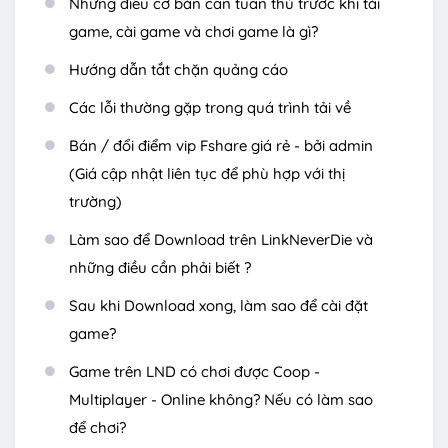
Những điều cơ bản cần tuân thủ trước khi tải
game, cài game và chơi game là gì?
Hướng dẫn tắt chặn quảng cáo
Các lỗi thường gặp trong quá trình tải về
Bán / đổi điểm vip Fshare giá rẻ - bởi admin
(Giá cập nhật liên tục để phù hợp với thị
trường)
Làm sao để Download trên LinkNeverDie và
những điều cần phải biết ?
Sau khi Download xong, làm sao để cài đặt
game?
Game trên LND có chơi được Coop -
Multiplayer - Online không? Nếu có làm sao
để chơi?