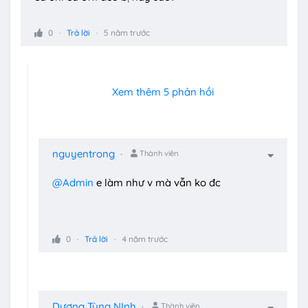
0
Trả lời
5 năm trước
Xem thêm 5 phản hồi
nguyentrong
Thành viên
@Admin
e làm như v mà vẫn ko đc
0
Trả lời
4 năm trước
Dương Tùng NInh
Thành viên