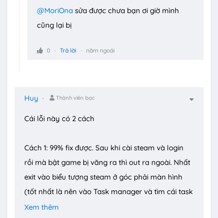
@MoriOna
sửa được chưa bạn ơi giờ mình
cũng lại bị
0
Trả lời
năm ngoái
Huy
Thành viên bạc
Cái lỗi này có 2 cách
Cách 1: 99% fix được. Sau khi cài steam và login
rồi mà bật game bị văng ra thì out ra ngoài. Nhất
exit vào biểu tượng steam ở góc phải màn hình
(tốt nhất là nên vào Task manager và tìm cái task
tên steam tắt trong đó là steam đã đóng). Sau khi
Xem thêm