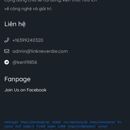
về công nghệ và giải trí.
Liên hệ
+16399240320
admin@linkneverdie.com
@ken19856
Fanpage
Join Us on Facebook
nettruyen
|
https://zinmanga.net
|
ufabet
|
truc tiep bong da
|
https://iwinclub.la/
|
Ku
casino
|
Ku11
|
xoilac tv
|
Fun88
|
kubet
|
sv388
|
https://sv368.direct/
|
sunwin
|