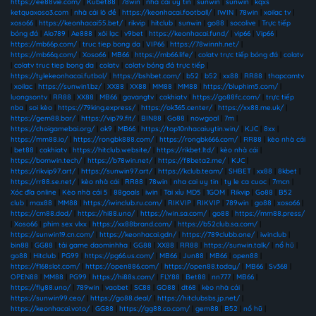
https://ee88vie.com/
|
Kubet88
|
78win
|
nhà cái uy tín
|
sunwin
|
sunwin
|
kqxs
ketquaxoso3.com
|
nhà cái lô đề
|
https://keonhacai.football/
|
IWIN
|
78win
|
xoilac tv
|
xoso66
|
https://keonhacai55.bet/
|
rikvip
|
hitclub
|
sunwin
|
go88
|
socolive
|
Trực tiếp
bóng đá
|
Alo789
|
Ae888
|
xôi lạc
|
v9bet
|
https://keonhacai.fund/
|
vip66
|
Vip66
|
https://mb66p.com/
|
truc tiep bong da
|
VIP66
|
https://78winnh.net/
|
https://mb66q.com/
|
Xoso66
|
MB66
|
https://mb66.life/
|
colatv trực tiếp bóng đá
|
colatv
|
colatv truc tiep bong da
|
colatv
|
colatv bóng đá trực tiếp
|
https://tylekeonhacai.futbol/
|
https://bshbet.com/
|
b52
|
b52
|
xx88
|
RR88
|
thapcamtv
|
xoilac
|
https://sunwin1.bz/
|
XX88
|
XX88
|
MM88
|
MM88
|
https://bluphim5.com/
|
luongsontv
|
RR88
|
XX88
|
MB66
|
gavangtv
|
cakhiatv
|
https://go88fc.com/
|
trực tiếp
nba
|
soi kèo
|
https://79king.express/
|
https://ok365.center/
|
https://xx88.me.uk/
|
https://gem88.bar/
|
https://vip79.fit/
|
BIN88
|
Go88
|
nowgoal
|
7m
|
https://choigamebai.org/
|
ok9
|
MB66
|
https://top10nhacaiuytin.win/
|
KJC
|
8xx
|
https://mm88.io/
|
https://rongbk888.com/
|
https://rongbk666.com/
|
RR88
|
kèo nhà cái
|
bet88
|
cakhiatv
|
https://hitclub.website/
|
https://rikbet.ltd/
|
kèo nhà cái
|
https://bomwin.tech/
|
https://b78win.net/
|
https://f8beta2.me/
|
KJC
|
https://rikvip97.art/
|
https://sunwin97.art/
|
https://kclub.team/
|
SHBET
|
xx88
|
8kbet
|
https://rr88.se.net/
|
kèo nhà cái
|
RR88
|
78win
|
nha cai uy tin
|
ty le ca cuoc
|
7mcn
|
Xóc đĩa online
|
Kèo nhà cái 5
|
88goals
|
iwin
|
Tài xỉu MD5
|
1GOM
|
Rikvip
|
Go88
|
B52
club
|
max88
|
MM88
|
https://iwinclub.ru.com/
|
RIKVIP
|
RIKVIP
|
789win
|
go88
|
xoso66
|
https://cm88.dad/
|
https://hi88.uno/
|
https://iwin.sa.com/
|
go88
|
https://mm88.press/
|
Xoso66
|
phim sex vlxx
|
https://xx88brand.com/
|
https://b52club.sa.com/
|
https://sunwin19.cn.com/
|
https://keonhacai.gdn/
|
https://789clubb.one/
|
iwinclub
|
bin88
|
GG88
|
tải game daominhha
|
GG88
|
XX88
|
RR88
|
https://sunwin.talk/
|
nổ hũ
|
go88
|
Hitclub
|
PG99
|
https://pg66.us.com/
|
MB66
|
Jun88
|
MB66
|
open88
|
https://f168slot.com/
|
https://open886.com/
|
https://open88.today/
|
MB66
|
Sv368
|
OPEN88
|
MM88
|
PG99
|
https://hi88s.com/
|
FLY88
|
Bet88
|
nn777
|
MB66
|
https://fly88.uno/
|
789win
|
vaobet
|
SC88
|
GO88
|
dt68
|
kèo nhà cái
|
https://sunwin99.ceo/
|
https://go88.deal/
|
https://hitclubsbs.jp.net/
|
https://keonhacai.voto/
|
GG88
|
https://gg88.co.com/
|
gem88
|
B52
|
nổ hũ
|