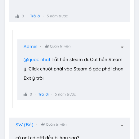
0
Trả lời
5 năm trước
Admin
Quản trị viên
@quoc nhat
Tắt hẳn steam đi. Out hẳn Steam
ý. Click chuột phải vào Steam ở góc phải chọn
Exit ý trời
0
Trả lời
5 năm trước
SW (Bá)
Quản trị viên
cả onl cả offl đều bị hay sao?