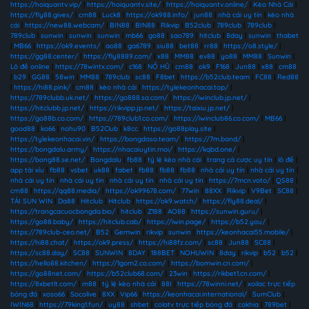
https://hoiquantv.vip/
|
https://hoiquantv.site/
|
https://hoiquantv.online/
|
Kèo Nhà Cái
|
https://fly88.gives/
|
cm88
|
Luck8
|
https://ok988.info/
|
jun88
|
nhà cái uy tín
|
kèo nhà
cái
|
https://new88.webcam/
|
BIN88
|
BIN88
|
Rikvip
|
B52club
|
789club
|
789club
|
789club
|
sunwin
|
sunwin
|
sunwin
|
mb66
|
go88
|
sao789
|
hitclub
|
8day
|
sunwin
|
thabet
|
MB66
|
https://ok9.events/
|
ao88
|
ga6789
|
siu88
|
bet88
|
rr88
|
https://o8.style/
|
https://gg88.center/
|
https://fly8889.com/
|
x88
|
MM88
|
ev88
|
yo88
|
MM88
|
Sunwin
|
Lô đề online
|
https://78wintx.com/
|
c168
|
NỔ HŨ
|
cm88
|
ok9
|
F168
|
Jun88
|
x88
|
cm88
|
b29
|
GG88
|
58win
|
MM88
|
789club
|
sc88
|
F8bet
|
https://b52club.team
|
FC88
|
Red88
|
https://hi88.pink/
|
cm88
|
kèo nhà cái
|
https://tylekeonhacai.top/
|
https://789clubb.uk.net/
|
https://go888.sa.com/
|
https://iwinclub.jp.net/
|
https://hitclubb.jp.net/
|
https://rikvipp.jp.net/
|
https://taixiu.jp.net/
|
https://go88b.co.com/
|
https://789club1.co.com/
|
https://iwinclub86.co.com/
|
MB66
|
good88
|
ko66
|
nohu90
|
B52Club
|
k8cc
|
https://go88play.site
|
https://tylekeonhacai.vin/
|
https://bongdaso.team/
|
https://7m.band/
|
https://bongdalu.army/
|
https://nhacaiuytin.moi/
|
https://kqbd.one/
|
https://bong88.se.net/
|
Bongdalu
|
fb88
|
tỷ lệ kèo nhà cái
|
trang cá cược uy tín
|
lô đề
|
app tài xỉu
|
fb88
|
vsbet
|
uk88
|
fabet
|
fb88
|
fb88
|
fb88
|
nhà cái uy tín
|
nhà cái uy tín
|
nhà cái uy tín
|
nhà cái uy tín
|
nhà cái uy tín
|
nhà cái uy tín
|
https://7mcn.voto/
|
QS88
|
cm88
|
https://qq88.media/
|
https://ok99678.com/
|
77win
|
88XX
|
Rikvip
|
V9Bet
|
SC88
|
TẢI SUN WIN
|
Da88
|
Hitclub
|
Hitclub
|
https://ok9.watch/
|
https://fly88.deal/
|
https://trangcacuocbongda.bio/
|
hitclub
|
Z188
|
AO88
|
https://sunwin.guru/
|
https://go88.baby/
|
https://hitclub.cab/
|
https://iwin.page/
|
https://b52.you/
|
https://789club-ceo.net/
|
B52
|
Gemwin
|
rikvip
|
sunwin
|
https://keonhacai55.mobile/
|
https://hi88.chat/
|
https://ok9.press/
|
https://hi88fz.com/
|
sc88
|
Jun88
|
SC88
|
https://sc88.day/
|
SC88
|
SUNWIN
|
8DAY
|
188BET
|
NOHUWIN
|
8day
|
rikvip
|
b52
|
b52
|
https://hello88.kitchen/
|
https://1gom2.co.com/
|
https://bomwin.cn.com/
|
https://go88net.com/
|
https://b52club68.com/
|
23win
|
https://rikbet1.cn.com/
|
https://8xbetlt.com/
|
m88
|
tỷ lệ kèo nhà cái
|
88I
|
https://78winni.net/
|
xoilac trực tiếp
bóng đá
|
xoso66
|
Socolive
|
8XX
|
Vip66
|
https://keonhacai.international/
|
SumClub
|
IWIN68
|
https://79king1.fun/
|
uy88
|
shbet
|
colatv trực tiếp bóng đá
|
cakhia
|
789bet
|