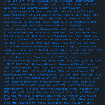
|
UY88
|
U88
|
98WIN
|
https://luck8.style/
|
https://13win.studio/
|
https://789p.biz/
|
https://98win.toys/
|
VIPWIN
|
S8
|
https://siu88.co.com
|
88NN
|
thabet
|
tk88
|
uu88
|
kubet
|
mu88
|
gg88
|
https://go8.ae.org/
|
Nổ Hũ
|
https://nohu.best/
|
https://go99.com.se/
|
TT88
|
68win
|
kuwin
|
TG88
|
LX88
|
lv88
|
https://luck8.esq/
|
https://luck8.games/
|
O8
|
VN88
|
EX88
|
https://sunwin20.info/
|
32win
|
Luck8
|
ee88
|
uu88
|
NOHU90
|
https://red88.de.com
|
https://uk88sport.com.se
|
max79
|
llwin
|
https://on68.live/
|
S8
|
kk55
|
lc88
|
789win
|
98WIN
|
S8
|
https://28bet.green/
|
QS88
|
CM88
|
Socolive
|
pg66
|
tt88
|
hello88
|
23win
|
888b
|
https://123ga.app/
|
https://sv368.markets/
|
68win
|
https://ok9.style/
|
mb88
|
sunwin
|
qq88
|
123b
|
https://rr88.com.se/
|
go88
|
uu88
|
kubet
|
789win
|
789p
|
u888
|
jw88
|
XIN88
|
uu88
|
X88
|
Tài xỉu online
|
x88
|
KK55
|
bl555
|
https://iwinclub88.cam/
|
kubet
|
8kbet
|
huvip
|
huvip
|
https://nk88w.com/
|
sv888
|
J88
|
http://kuwinfi.com/
|
tg88
|
tg88
|
kkwin
|
lc88
|
tr88
|
DN88
|
https://kjc.ad/
|
MM88
|
UY88
|
789win
|
QS88
|
TR88
|
b52
|
go8
|
28BET
|
7m
|
https://xemtiso.com/
|
xóc đĩa online
|
sao789
|
KWIN
|
https://789k2.net/
|
xx88
|
xx88.forex
|
jeetbuzz
|
wicket71
|
khela88
|
babu88
|
bd9
|
https://tr88.food/
|
Go99
|
UY88
|
https://rikvip88.cn.com/
|
h19
|
uu88
|
https://kubetmb.org/
|
mm88.yokohama
|
https://jun88media.com/
|
98win
|
sunwin
|
https://789club.meme/
|
https://tatarayume.org/
|
mu88
|
uu88
|
ae888
|
king88
|
UY88
|
LV88
|
QS88
|
x88
|
QS88
|
NOHU90
|
XN88
|
S666
|
https://nohu90-s.com/
|
https://sunwin20.health/
|
haywin
|
UU88
|
https://uu88.dog/
|
8xbet
|
TK88
|
TK88
|
Luck8
|
https://uu88sh.com/
|
VIPWIN
|
Kubet
|
good88
|
8kbet
|
KJC
|
Lucky88
|
789win
|
GK88
|
https://ok9.training/
|
c168
|
https://c168.stream/
|
https://78win.productions/
|
OK9
|
c168
|
23win
|
mb88
|
s666
|
AD88
|
XX8
|
xx8
|
ad88
|
BJ88
|
ALO789
|
king88
|
uu88
|
https://qs888.it.com/
|
bgd66
|
sunwin
|
AO88
|
https://xoso66a.uk.com/
|
https://nk88.food/
|
789win
|
win55
|
kubet
|
88vbet
|
LV88
|
KKWIN
|
32WIN
|
AO88
|
WinAZ
|
xx8
|
ad88
|
SC88
|
MM88
|
RR88 Đăng Nhập
|
https://33winf.fun/
|
C168
|
dn88
|
vipwin
|
http://qs88.spot/
|
https://lx886.casino/
|
Z188
|
DN88
|
rikvip
|
go88
|
hitclub
|
kèo nhà cái
|
nhà cái uy tín
|
8xbet
|
https://c168com.vip/
|
dn88
|
nk88
|
tt88
|
ao88
|
https://88vv.help/
|
https://789winn.click/
|
LC88
|
NHÀ CÁI
BL555
|
KJC
|
xoso66
|
QH88
|
https://kuwinss.com/
|
TG88
|
UU88
|
88kbet
|
vipwin
|
okwin
|
https://dn88tips.com/
|
https://789winn.tech/
|
fb88
|
xx88
|
LLWIN
|
LLWIN
|