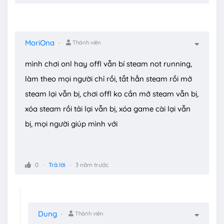
MoriOna
Thành viên
mình chơi onl hay offl vẫn bí steam not running,
làm theo mọi người chỉ rồi, tắt hẳn steam rồi mở
steam lại vẫn bị, chơi offl ko cần mở steam vẫn bị,
xóa steam rồi tải lại vẫn bị, xóa game cài lại vẫn
bị, mọi người giúp mình với
0
Trả lời
3 năm trước
Dung
Thành viên