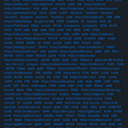
https://dn88s.net/
|
https://go8.onl/
|
OKWIN
|
ao88
|
x88
|
https://ao88.cx/
|
https://nk88.select/
|
tr88
|
nk88
|
uu88
|
https://vsbet.love/
|
https://soikeo.jpn.com/
|
https://gamebai.ae.org/
|
23win
|
GG88
|
LLWIN
|
Tieulamtv
|
Tieulamtv
|
Tieulamtv
|
Tieulamtv
|
Tieulamtv
|
Tieulamtv
|
Tieulamtv
|
vu88
|
https://hitclub88.net/
|
C168
|
S666
|
https://s666.holiday/
|
đá gà trực tiếp
|
RR99
|
Vaidebet
|
S8
|
socolive
|
tk88
|
S8
|
https://fv88.food/
|
86bet
|
sunwin
|
hitclub
|
Luongsontv
|
Luongsontv
|
EE88
|
BL555
|
KK55
|
KK55
|
S666
|
s666
|
vip66
|
123b
|
ee88
|
XX8
|
AD88
|
UY88
|
UY88
|
https://s88.za.com/
|
https://hz88site.com
|
123b
|
sv388
|
qs88
|
https://vsbet.link/
|
onbet
|
https://febetvip.it.com/
|
RIKVIP
|
HITCLUB
|
GO88
|
SUNWIN
|
fabet
|
net88
|
mubet
|
AE888
|
AE888
|
o8
|
ON68
|
sunwin
|
uu88
|
88M
|
Sunwin
|
KO66
|
https://alahlyg.sa.com/
|
789win
|
https://on686.com/
|
https://on683.com/
|
F8BET
|
https://keonhacai5.com/
|
s666
|
ok8386
|
https://tylekeo88s.com/
|
qq88
|
c168
|
33win
|
BET88
|
nổ hũ
|
onbet
|
b52club
|
QS88
|
FV88
|
https://xoilac.movie/
|
https://rakhoitv.network/
|
alo789
|
GG88
|
Go88
|
LC88
|
789bet.tv
|
game bài đổi thưởng
|
kèo nhà cái 5
|
Luckywin
|
https://mobamonster.com/
|
https://on68i.com/
|
PG99
|
PG88
|
BET88
|
123bet
|
go88
|
go88
|
789bet
|
https://kubet773.com/
|
https://kubetqw.com/
|
https://mu886.pizza/
|
F168
|
ok8386
|
LX88
|
lương sơn tv
|
SV66
|
NK88
|
Luck8
|
Luck8
|
DN88
|
Bet88
|
Bet88
|
new88
|
O8
|
cf789
|
f168
|
https://on68c.com/
|
cm88
|
Jun88
|
JW88
|
cm88
|
F168
|
on68
|
https://taixiuonline.direct
|
w88
|
rikvip
|
HZ88
|
LX88
|
u888
|
jw88
|
lv88
|
98win
|
ml88.vegas
|
VIP66
|
mv66
|
ml88
|
luck8
|
S666
|
789bet
|
qq88
|
Sunwin
|
8kbet
|
MK8
|
https://cakhiatv.express/
|
39bet
|
https://nhacaiuytin88.ae.org/
|
nohu90 com
|
https://go88club.ru.com/
|
kingfun
|
thabet
|
https://kqbd.mx
|
PG88
|
ok8386
|
https://cakhiatv365.com/
|
nowgoal
|
https://keonhacai5.ru.com/
|
EE88
|
nohu90
|
7m
|
LUCK8
|
NK88
|
sunwin
|
u888
|
kèo nhà cái
|
tỷ lệ cá cược
|
trang cá độ
bóng đá
|
tỷ lệ kèo nhà cái
|
sunwin
|
go88
|
cf68
|
cm88
|
u888
|
u888
|
qh88
|
KUBET88
|
UU88
|
https://on682.com/
|
Na99
|
https://llwin.you/
|
https://gg88.you/
|
BJ88
|
SV888
|
luck8
|
https://gk88-z1.com/
|
ok8386
|
ON68
|
789win
|
TK688
|
bongdalu
|
fb88
|
m88
|
win55
|
86bet
|
https://go88v2.net/
|
qs88
|
GG88
|
lv88
|
https://new88pm.com/
|
On68
|
https://gg88fun.com
|
go88
|
U888
|
Hello88
|
ABC88
|
VIPWIN
|
78WIN
|
MK8
|
on68
|
s66
|