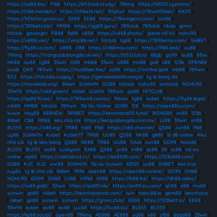
https://ea88.bio/
|
F168
|
https://b52club.study/
|
79king
|
https://bl555.systems/
|
https://c168.markets/
|
https://shbetk.net/
|
90phut
|
https://78win01.bet/
|
KK55
|
https://92lotterycom.us/
|
EE88
|
EE88
|
https://78wingenz.com/
|
jun88
|
https://789bets.biz/
|
MM88
|
https://gg88.guru/
|
789club
|
789club
|
rikvip
|
gmnc
|
hitclub
|
gavangtv
|
FB88
|
fb88
|
u888
|
https://u888.photo/
|
game nổ hũ
|
nohu90
|
https://u888j.net/
|
https://vnsc88.net/
|
hitclub
|
tg88
|
https://789bethp.com/
|
SHBET
|
https://fly88.co.com/
|
U888
|
c168
|
https://c168mov.com/
|
https://f168.dad/
|
uu88
|
79king
|
https://trangcadobongda.uk.net/
|
https://b52club.to
|
68gb
|
go99
|
au88
|
88xx
|
NK88
|
au88
|
tg88
|
33win
|
tt88
|
mb88
|
33win
|
u888
|
mu88
|
go8
|
x88
|
123b
|
OPEN88
|
luck8
|
OK9
|
789win
|
https://mu88bet.live/
|
sc88
|
https://mmlive.gold
|
mb88
|
789win
|
B52
|
https://hitclubx.supply/
|
https://gamebaidoithuong.la
|
ty le bong da
|
https://moviekids.org/
|
8kbet
|
SUNWIN
|
GO88
|
hitclub
|
nohu90
|
sumclub
|
NOHU90
|
33WIN
|
https://x88.green/
|
shbet
|
LLWIN
|
789win
|
go88
|
HITCLUB
|
https://qq8876.net/
|
https://789win8.casino/
|
98win
|
tg88
|
kubet
|
https://fly88.legal/
|
mb88
|
MM88
|
hitclub
|
789win
|
Tài Xỉu Online
|
GO88
|
O8
|
https://open88ss.com/
|
kuwin
|
Hay88
|
888NEW
|
789BET
|
https://keonhacai55.fund/
|
BONG88
|
xn88
|
123b
|
8kbet
|
C168
|
RR88
|
kèo nhà cái
|
https://ketquabongda.com.mx/
|
Lc88
|
33win
|
vn88
|
BL555
|
https://x88.ing/
|
TR88
|
hi88
|
f168
|
https://x88.channel/
|
QS88
|
Jun88
|
f168
|
uy88
|
SUNWIN
|
Kubet
|
Kubet77
|
TR88
|
UU88
|
QS88
|
NK88
|
gk88
|
lô đề online
|
Kèo
nhà cái
|
tỷ lệ kèo bóng
|
QS88
|
NK88
|
TR88
|
UU88
|
7club
|
sun88
|
GO99
|
Xoso66
|
BL555
|
BL555
|
ao88
|
Luckywin
|
EA88
|
QS88
|
jw88
|
ml88
|
qs88
|
S8
|
sc88
|
tai xiu
online
|
vip88
|
https://cakhiatvzz.tv/
|
https://ee8838.com/
|
https://123b888.com/
|
GG88
|
KJC
|
KJC
|
ww88
|
SUNWIN
|
Tài xỉu Sunwin
|
bl555
|
uu88
|
SHBET
|
kèo trực
tuyến
|
tỷ lệ nhà cái
|
8kbet
|
789k
|
open88
|
https://open88v.online/
|
GO99
|
ON68
|
NOHU90
|
GO99
|
DN88
|
LV88
|
VIP66
|
XX88
|
https://lv88.ltd/
|
https://dh88.video/
|
https://sx88.gold/
|
32win
|
https://qs881.ink/
|
https://ev99.eu.com/
|
qh88
|
x88
|
mu88
|
sunwin
|
go88
|
rikbet
|
https://keonhacaivnic.com/
|
iwin
|
taixiu88.io
|
gem88
|
keonhacai
|
rikbet
|
go88
|
sunwin
|
sunwin
|
https://gmnc.club/
|
EE88
|
https://123bett.io/
|
EE88
|
33WIN
|
kubet
|
au88
|
au88
|
Luck8
|
https://luck8.so/
|
BL555
|
BL555
|
https://kp88.social/
|
open88
|
79king
|
AE888
|
AE888
|
uy88
|
x88
|
z188
|
daga88
|
33win
|