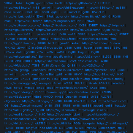
188bet
|
fabet
|
big88
|
go88
|
nohu
|
bet88
|
https://uy88.de.com/
|
HITCLUB
|
https://uu88n.org/
|
tr88
|
sunwin
|
https://qh88kyc.com/
|
https://rr886j.com/
|
ae888
|
mcw
|
kuwin
|
88bet
|
x88
|
ao88
|
qq88
|
J88
|
sumclub
|
go88
|
B52 club
|
https://shbet.health/
|
33win
|
99ok
|
gavangtv
|
https://vnew88.net/
|
nổ hũ
|
FLY88
|
mu88
|
https://qs88.team/
|
https://luongsontv.llc/
|
hz88
|
68win
|
https://soikeonhacai.one/
|
https://hitcluba.cn.com/
|
XX88
|
8XBET
|
https://rikvip.mx/
|
https://go88hv.com/
|
https://sunwinn.in.net/
|
http://7899club.com/
|
Uy88
|
VN168
|
socolive
|
xocdia88
|
https://luck8.dad
|
LV88
|
ao88
|
DN88
|
https://58win.autos/
|
8XBET
|
Fun88
|
Hitclub
|
68win
|
Fun88
|
https://qs88.free/
|
https://vipwin.green/
|
rr88
|
https://gg88.directory
|
GG88
|
hitclub
|
gem88
|
kubet
|
https://c168.zone/
|
Sunwin
|
79KING
|
23win
|
tỷ lệ bóng đá trực tuyến
|
U888
|
U888
|
hubet
|
ee88
|
ao88
|
88vv
|
x88
|
23win
|
dn88
|
ga888
|
vn168
|
vn168
|
vn168
|
Hay88
|
Hay88
|
Hay88
|
https://nhacaiuytin.ro/
|
Bom win
|
xóc đĩa online
|
https://ok9.show/
|
BL555
|
EE88
|
f168
|
uu88
|
c168
|
8XBET
|
https://8xbettaz.com/
|
Go99
|
123b chính chủ
|
AO88
|
https://91clubb.in/
|
TG88
|
Tg88 đăng nhập
|
Qh88
|
https://123b3.com/
|
http://c168.giving/
|
keonhacai
|
https://hello88a.co.com/
|
https://gameb52.app
|
Jun88
|
sunwin
|
https://7m.vin/
|
Game Bài
|
qs88
|
vn88
|
88VV
|
https://hay-88.in.net/
|
KJC
|
kubetvi.co
|
8KBET
|
lương sơn tv
|
F168
|
game bài đổi thưởng
|
https://789club1.today
|
https://sunwing.jp.net/
|
nowgoal
|
8xbet
|
WE88
|
789club
|
hitclub
|
b52club
|
iwinclub
|
rikvip
|
net88
|
max88
|
bin88
|
sc88
|
https://hitclub9.it.com/
|
XX88
|
dn88
|
https://go8f.design/
|
BL555
|
Sunwin
|
qq88
|
Xóc đĩa online
|
twin68
|
23WIN
|
https://55club.pro/
|
MB66
|
MMOO
|
HM88
|
Open88
|
Hay88
|
UY88
|
ALO789
|
68gamebai
|
https://uu88.nagoya/
|
sc88
|
RR88
|
b52club
|
Kubet
|
https://zowin.it.com
|
O8
|
https://sunwinvv.com/
|
bj 88
|
J188
|
UU88
|
nk88
|
ae888
|
xoso66
|
ee88
|
kqxs.vip
|
https://u888.gallery/
|
QS88
|
https://uy88.com.de/
|
https://uy88.in.net/
|
https://ea88.mex.com/
|
KJC
|
https://hbet.red/
|
LLwin
|
https://hitclub68.cn.com/
|
https://keonhacaitv.io/
|
https://sunwinn.cat/
|
https://sunwin68.cn.com/
|
https://hitclubvn.ch/
|
ok8386
|
https://sc88.link/
|
PG66
|
luckywin
|
https://mm88.report/
|
ON68
|
RR88
|
Kingfun
|
Kèo Nhà Cái
|
O8
|
EA88
|
68WIN
|
MMOO
|
u888ez.com
|
tg88
|
sc88
|
u888
|
u888
|
https://good88.gives/
|
j88
|
f168
|
RR88
|
C168
|
https://hi88com.biz/
|