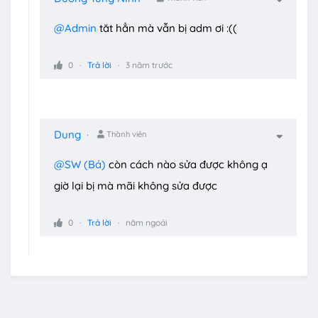
@Admin
tăt hẳn mà vẫn bị adm ơi :((
0
Trả lời
3 năm trước
Dung
Thành viên
@SW (Bá)
còn cách nào sửa được không ạ
giờ lại bị mà mãi không sửa được
0
Trả lời
năm ngoái