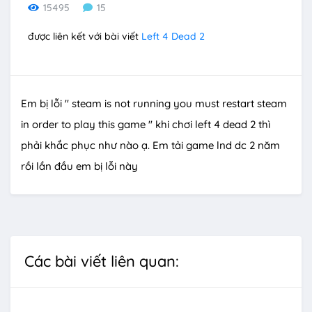
15495
15
được liên kết với bài viết
Left 4 Dead 2
Em bị lỗi " steam is not running you must restart steam
in order to play this game " khi chơi left 4 dead 2 thì
phải khắc phục như nào ạ. Em tải game lnd dc 2 năm
rồi lần đầu em bị lỗi này
Các bài viết liên quan: