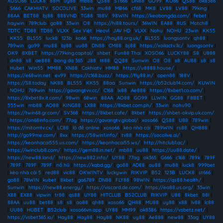
XOSO66
|
LUCK8
|
88M
|
uy88
|
mb88
|
QS88
|
ST666
|
DN88
|
GO99
|
KO66
|
QS88
|
ok8386
|
S666
|
CAKHIATV
|
SOCOLIVE
|
33win
|
mu88
|
MB66
|
cf68
|
MK8
|
LV88
|
LV88
|
79king
|
88AA
|
BET88
|
bj88
|
888VND
|
TG88
|
188V
|
98WIN
|
https://keobongda.com/
|
febet
|
haywin
|
789club
|
go88
|
33win
|
O8
|
https://hi88.tours/
|
36WIN
|
EA88
|
8US
|
Motchill
|
TDTC
|
TD88
|
TD88
|
VLXX
|
Sex Việt
|
Heovl
|
JAV HD
|
VLXX
|
Nohu
|
NOHU
|
23win
|
KK55
|
KK55
|
BL555
|
luck8
|
123b
|
ko66
|
https://hay88.org.uk/
|
BL555
|
luongsontv
|
qh88
|
789win
|
go99
|
mu88
|
bj88
|
uu88
|
DN88
|
CM88
|
bj88
|
https://xoilactv.llc/
|
luongsontv
|
OK9
|
8XBET
|
https://79king.capital/
|
shbet
|
Fun88 Thai
|
XOSO66
|
LUCKY88
|
S8
|
U888
|
dn88
|
s8
|
ae888
|
bong da 365
|
J88
|
tt88
|
QQ88
|
Sunwin
|
O8
|
O8
|
s8
|
AU88
|
s8
|
s8
|
Hubet
|
Win55
|
MM88
|
XN88
|
Cakhiatv
|
HM88
|
https://u8888.house/
|
https://e68win.net
|
ev99
|
https://c168.buzz/
|
https://fly88.in/
|
open88
|
188V
|
https://S8.today
|
NK88
|
BL555
|
KK55
|
88aa
|
Sunwin
|
https://b52club14.com/
|
KUWIN
|
NOHU
|
789win
|
https://gavangtvv.cc/
|
C168
|
lx88
|
Ae888
|
https://8xbet1.co.com/
|
https://8xbet8x.it.com/
|
98win
|
68win
|
88AA
|
AO88
|
GO99
|
LLWIN
|
GG88
|
F8BET
|
555win
|
mb88
|
AO88
|
KING88
|
LX88
|
https://8kbet.com.ph/
|
33win
|
nohu90
|
https://twin68.gr.com/
|
SV368
|
https://8kbet.cafe/
|
8kbet
|
https://shbet-okvip.uk.com/
|
https://on68info.com/
|
77ag
|
https://gavangtv.global/
|
xoso66
|
QS88
|
U88
|
789win
|
https://mitomtv.cx/
|
LC88
|
lô đề online
|
xoso66
|
kèo nhà cái
|
789WIN
|
rs88
|
QH888
|
http://go99me.com/
|
8xx
|
https://58win1.info/
|
tv88
|
https://socolive.ai/
|
https://keonhacai555.us.com/
|
https://keonhacai55.ws/
|
http://hitclub1.ac/
|
https://iwinclub8.com/
|
https://gem88.in.net/
|
mb88
|
uu88
|
https://uu88.date/
|
https://new88.land/
|
https://new882.info/
|
UY88
|
77ag
|
ok365
|
G666
|
c168
|
789k
|
789F
|
789F
|
789F
|
789F
|
nổ hũ
|
https://kqbd.gg/
|
go88
|
AD88
|
au88
|
mu88
|
luck8
|
999bet
|
kèo nhà cái 5
|
red88
|
vic88
|
OKWINTV
|
luckywin
|
RIKVIP
|
B52
|
123B
|
LUCK8
|
st666
|
go88
|
78WIN
|
kubet
|
8kbet
|
ga6789
|
DN88
|
FLY88
|
98WIN
|
https://qs88.health/
|
Sunwin
|
https://new88.energy/
|
https://viscard.de.com/
|
https://ea88.us.org/
|
33win
|
X88
|
EX88
|
vipwin
|
tr88
|
qs88
|
UY88
|
HITCLUB
|
B52CLUB
|
RIKVIP
|
U88
|
8kbet
|
88I
|
88AA
|
uu88
|
bet88
|
s8
|
s8
|
ao88
|
qh88
|
xoso66
|
QH88
|
MU88
|
uy88
|
x88
|
lv88
|
lc88
|
UU88
|
HUBET
|
B52club
|
xoso66vn.app
|
UY88
|
MM99
|
ok8386
|
https://vsbetz.net/
|
https://vsbet365.io/
|
Hay88
|
Hay88
|
Hay88
|
NK88
|
uy88
|
Ae888
|
new88
|
33ag
|
UY88