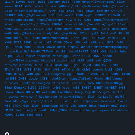
LLWIN
|
LLWIN
|
kubet
|
qq88
|
Cakhiatv
|
uy88
|
nổ hũ
|
https://78win.jpn.com/
|
33win
|
kuwin
|
88AA
|
st666
|
vipwin
|
https://zqs88.com/
|
https://o8.dance/
|
https://o8.claims/
|
U888
|
https://78win.holiday/
|
78win
|
c168
|
EX88
|
nk88
|
vipwin
|
cakhiatv
|
OKFUN
|
88JBET
|
https://tg88.miami/
|
VN6
|
F168
|
mb88
|
TP88
|
qq88
|
789BET
|
OPEN88
|
s8
|
https://28bet.it.com/
|
https://789bet.ac/
|
KUWIN
|
s8
|
AO88
|
https://kuwin.mex.com/
|
vipwin
|
https://lv88.ph/
|
33WIN
|
79KING
|
phimmoi
|
https://mm88.tax/
|
go88
|
98win
|
XX88
|
XX88
|
ON68
|
F8BET
|
S666
|
ee88
|
88VV
|
dn88
|
lv88
|
ao88
|
luck8
|
Tài xỉu md5
|
ee88
|
https://keobongda.uk.net/
|
https://qs88.sh/
|
NOHU
|
go99
|
Tài xỉu md5
|
King88
|
qh88
|
nổ hũ
|
lv88
|
nk88
|
https://open88.io/
|
98win
|
QS88
|
s8
|
33win
|
on68
|
RR88
|
XX88
|
EX88
|
789K
|
sunwin
|
lv88
|
CM88
|
33win
|
f168
|
xx8
|
ad88
|
rtzz
|
GO8
|
LV88
|
QS88
|
qh88
|
qh88
|
789win
|
98win
|
8kbet
|
https://8kbet.cz/
|
https://8kbetgroup.org/
|
https://8kbet.fit/
|
Nổ Hũ
|
789WIN
|
king88
|
nhà cái 8KBET
|
AD88
|
XX8
|
abcvip
|
febet
|
KQBD
|
Go88
|
max79
|
thapcam
|
https://gg888.info/
|
GG88
|
ON68
|
open88
|
https://789winn.games/
|
https://s8top.win/
|
go8
|
kk55
|
ad88
|
xx8
|
QQ88
|
http://qq887p.com/
|
88aa
|
UY88
|
luck8
|
uy88
|
go8
|
Hay88
|
88m
|
f168
|
789BET
|
33WIN
|
X88
|
UY88
|
EA88
|
188V
|
LV88
|
69VN
|
cm88
|
ok365
|
sunwin
|
luck8
|
AO88
|
LV88
|
KUWIN
|
w88
|
qh88
|
7M
|
Bongdalu
|
pg88
|
NK88
|
789WIN
|
UY88
|
ae888
|
HB88
|
ok8386
|
DH88
|
abcvip
|
XX88
|
nohu90 com
|
https://lx88.uk/
|
98win
|
JBO Vietnam
|
https://hi88.spot/
|
kèo bóng đá
|
https://luck88com.net/
|
s666
|
https://open88.gg/
|
88aa
|
Đăng Ký BL555
|
555WIN
|
st666
|
kubet
|
m88
|
8XBET
|
8XBET
|
88VBET
|
fv88
|
58win
|
58win
|
888vi
|
888vnd
|
zx88
|
CAKHIATV
|
Đăng Nhập BL555
|
go99
|
hitclub
|
https://sunwinvy.com/
|
kèo bóng đá
|
https://fv88.best/
|
23win
|
Xoi Lac TV
|
alo789
|
3win
|
https://go8f.co.com/
|
kp88
|
KK55
|
kk55
|
kk55
|
https://win58win.com/
|
33WIN
|
lv88
|
99OK
|
Go8
|
23win
|
68gamebai
|
nổ hũ
|
u88
|
bet88
|
https://gg88vn.net/
|
archi
|
MM99
|
Jun88
|
king88
|
Jun88
|
https://f8betv1.com/
|
nổ hũ
|
go8
|
vipwin
|
kèo nhà cái
|
NOHU
|
SV388
|
s666
|
xx88
|