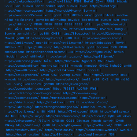
https://tylekeonhacai.life/
|
https://new88.biz/
|
PG88
|
Bet168
|
23win
|
RR88
|
Hitclub
|
Go88
|
Iwin
|
sunwin
|
win79
|
V9bet
|
kqbd
|
sunwin
|
33win
|
https://8kbet.org/
|
https://keonhacaitop.com/
|
https://manclub99.com/
|
Bomwin
|
https://keonhacai95.com/
|
xx88
|
go88
|
b52
|
789club
|
rikvip
|
go88
|
hitclub
|
socolive
|
nổ hũ
|
tài xỉu online
|
game bài đổi thưởng
|
b52club
|
kèo nhà cái
|
sunwin
|
iwin
|
i9bet
|
https://rr88it.com/
|
FB88
|
FB88
|
FB88
|
FB88
|
FB88
|
b52
|
https://789clubze.win/
|
RR88
|
สล็อต
|
https://luphim.com/
|
79KING
|
https://kjc.football/
|
B52 club
|
Bong88
|
Sunwin
|
xem phim fun
|
ae888
|
CM88
|
https://88aa.actor/
|
https://b52club.money/
|
Max88
|
go88
|
https://keobongda.cafe/
|
uu88
|
KJC
|
https://luongsontv23.com/
|
https://cm88.vision/
|
open88
|
https://new88.market/
|
https://28bet.blue/
|
78Win
|
789club
|
7m
|
https://hi88c.com/
|
https://f8bet.dental/
|
go88
|
Socolive
|
F168
|
FB88
|
socolive1 com
|
https://thienhabet.ru.com/
|
E88
|
https://www.fly888.club/
|
hitclub
|
hitclub
|
https://mu88.help/
|
https://sunwinn.za.com/
|
https://go881.jp.net/
|
https://lodeonline.gb.net/
|
Nổ hũ
|
https://bom.win/
|
Ngonclub
|
f168
|
33win
|
https://bongdalu88.co/
|
kèo nhà cái
|
net88
|
iwinclub
|
manclub
|
GMNC
|
Nohu90
|
cm88
|
https://new88.movie/
|
https://go88club4.com/
|
MM88
|
Sanclub
|
https://bet88.graphics/
|
CM88
|
C168
|
79King
|
LLWIN
|
f168
|
https://2ok9.com/
|
sc88
|
iwinclub
|
https://banca.ac/
|
https://gamebai.work/
|
Jun88
|
sc88
|
OK9
|
cm88
|
nổ hũ
|
F168
|
79king
|
kèo nhà cái
|
gem88
|
https://tylekeo.green/
|
https://gamebaidoithuong.you/
|
f8bet
|
789BET
|
ALO789
|
F168
|
https://top10trangcacuocbongda.com/
|
https://lodeonline2.org/
|
https://go88vn.sa.com/
|
https://taihitclub.cn.com/
|
https://sshbet.io/
|
https://shbethi.com/
|
https://shbet.law/
|
nn777
|
https://shbetb0.com/
|
https://8kbet8.org/
|
https://trangcadobongda.bio/
|
Game bài
|
7m cn
|
23win
|
https://f8bet.luxury/
|
cm88
|
MU88
|
https://78wind.com/
|
UU88
|
https://fly88.select/
|
7M
|
tk88
|
https://o8.ninja/
|
https://keonhacai.cool/
|
https://7mcn.llc/
|
bj88
|
o8
|
okvip
|
https://ok9.property/
|
789WIN
|
OPEN88
|
GG88
|
78win.so
|
hitclub
|
sunwin
|
CM88
|
79king
|
https://hi88.me/
|
go88
|
https://fly88.green/
|
https://ok9bet.net/
|
EE88
|
nk88
|
https://cakhiatv.lifestyle/
|
https://cakhia03.tv/
|
https://keonhacai18.website/
|
iwin club
|
https://haywin-vn.site/
|
https://go88vn.tech/
|
https://say88vn.com/
|
f168
|