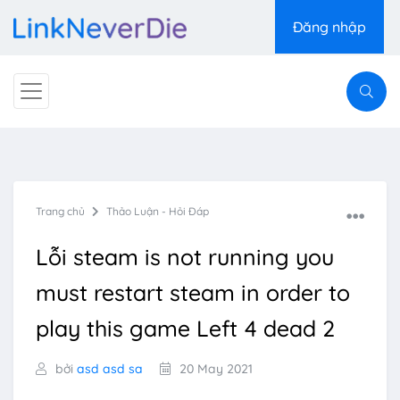
Đăng nhập
Trang chủ
Thảo Luận - Hỏi Đáp
Lỗi steam is not running you
must restart steam in order to
play this game Left 4 dead 2
bởi
asd asd sa
20 May 2021