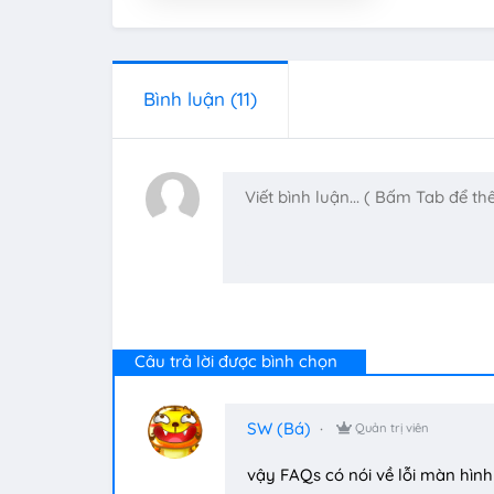
Bình luận
(11)
Câu trả lời được bình chọn
SW (Bá)
Quản trị viên
vậy FAQs có nói về lỗi màn hìn