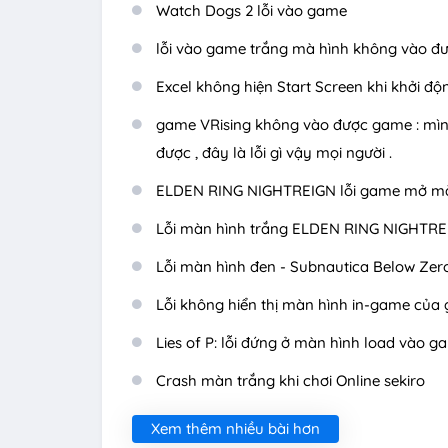
Watch Dogs 2 lỗi vào game
lỗi vào game trắng mà hình không vào đ
Excel không hiện Start Screen khi khởi độ
game VRising không vào được game : mìn
được , đây là lỗi gì vậy mọi người .
ELDEN RING NIGHTREIGN lỗi game mở màn 
Lỗi màn hình trắng ELDEN RING NIGHTR
Lỗi màn hình đen - Subnautica Below Zer
Lỗi không hiển thị màn hình in-game củ
Lies of P: lỗi đứng ở màn hình load vào 
Crash màn trắng khi chơi Online sekiro
Xem thêm nhiều bài hơn