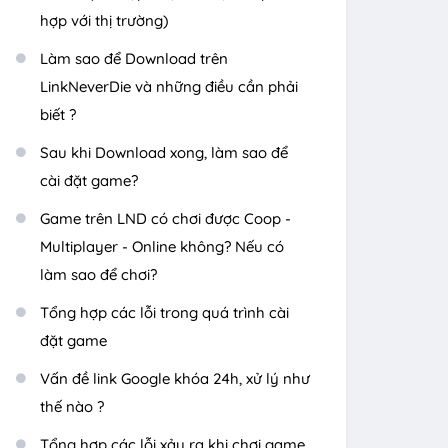
hợp với thị trường)
Làm sao để Download trên
LinkNeverDie và những điều cần phải
biết ?
Sau khi Download xong, làm sao để
cài đặt game?
Game trên LND có chơi được Coop -
Multiplayer - Online không? Nếu có
làm sao để chơi?
Tổng hợp các lỗi trong quá trình cài
đặt game
Vấn đề link Google khóa 24h, xử lý như
thế nào ?
Tổng hợp các lỗi xảy ra khi chơi game