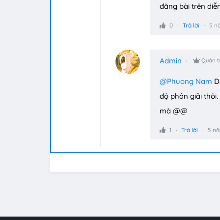
đăng bài trên diễ
0
Trả lời
5 n
Admin
Quản tr
@Phuong Nam
Do
độ phân giải thôi
mà @@
1
Trả lời
5 nă