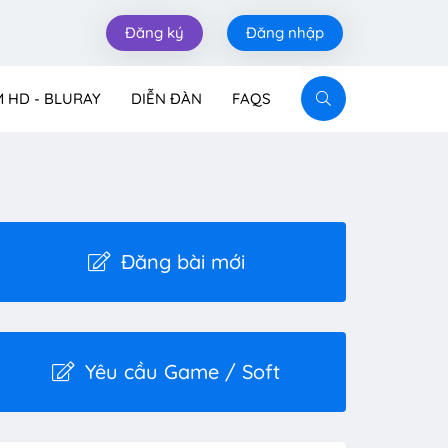
Đăng ký
Đăng nhập
M HD - BLURAY
DIỄN ĐÀN
FAQS
Đăng bài mới
Yêu cầu Game / Soft