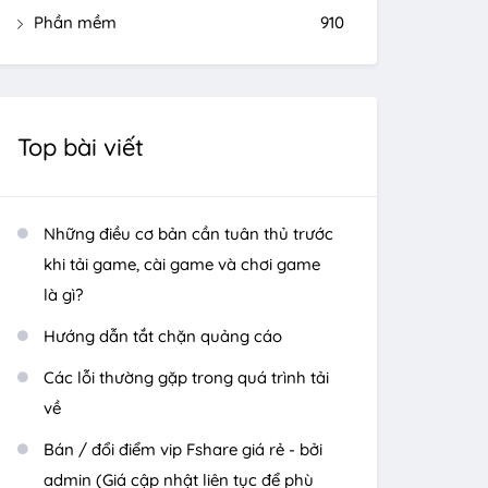
Phần mềm
910
Top bài viết
Những điều cơ bản cần tuân thủ trước
khi tải game, cài game và chơi game
là gì?
Hướng dẫn tắt chặn quảng cáo
Các lỗi thường gặp trong quá trình tải
về
Bán / đổi điểm vip Fshare giá rẻ - bởi
admin (Giá cập nhật liên tục để phù