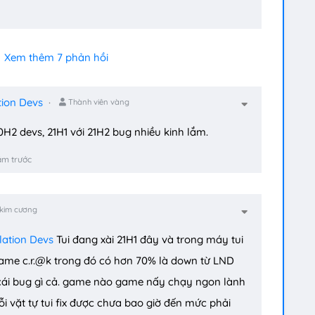
Xem thêm 7 phản hồi
tion Devs
Thành viên vàng
H2 devs, 21H1 với 21H2 bug nhiều kinh lắm.
ăm trước
 kim cương
lation Devs
Tui đang xài 21H1 đây và trong máy tui
ame c.r.@k trong đó có hơn 70% là down từ LND
cái bug gì cả. game nào game nấy chạy ngon lành
ỗi vặt tự tui fix được chưa bao giờ đến mức phải