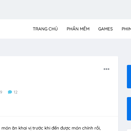
TRANG CHỦ
PHẦN MỀM
GAMES
PHI
9
12
à món ăn khai vị trước khi đến được món chính rồi,