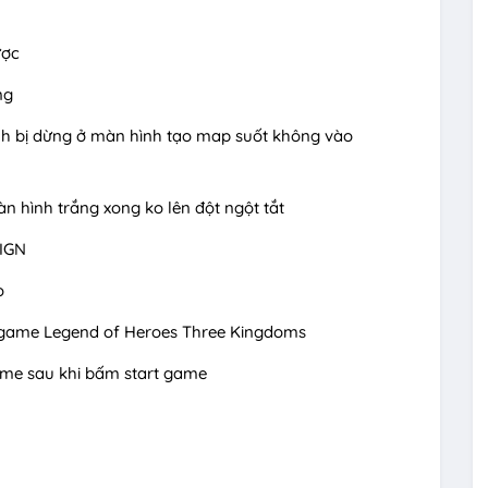
ược
ng
h bị dừng ở màn hình tạo map suốt không vào
hình trắng xong ko lên đột ngột tắt
EIGN
o
a game Legend of Heroes Three Kingdoms
game sau khi bấm start game