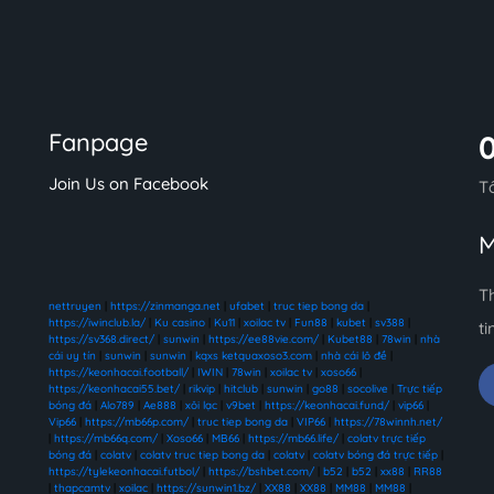
Fanpage
Join Us on Facebook
T
M
T
nettruyen
|
https://zinmanga.net
|
ufabet
|
truc tiep bong da
|
https://iwinclub.la/
|
Ku casino
|
Ku11
|
xoilac tv
|
Fun88
|
kubet
|
sv388
|
ti
https://sv368.direct/
|
sunwin
|
https://ee88vie.com/
|
Kubet88
|
78win
|
nhà
cái uy tín
|
sunwin
|
sunwin
|
kqxs ketquaxoso3.com
|
nhà cái lô đề
|
https://keonhacai.football/
|
IWIN
|
78win
|
xoilac tv
|
xoso66
|
https://keonhacai55.bet/
|
rikvip
|
hitclub
|
sunwin
|
go88
|
socolive
|
Trực tiếp
bóng đá
|
Alo789
|
Ae888
|
xôi lạc
|
v9bet
|
https://keonhacai.fund/
|
vip66
|
Vip66
|
https://mb66p.com/
|
truc tiep bong da
|
VIP66
|
https://78winnh.net/
|
https://mb66q.com/
|
Xoso66
|
MB66
|
https://mb66.life/
|
colatv trực tiếp
bóng đá
|
colatv
|
colatv truc tiep bong da
|
colatv
|
colatv bóng đá trực tiếp
|
https://tylekeonhacai.futbol/
|
https://bshbet.com/
|
b52
|
b52
|
xx88
|
RR88
|
thapcamtv
|
xoilac
|
https://sunwin1.bz/
|
XX88
|
XX88
|
MM88
|
MM88
|