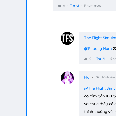
0
Trả lời
5 năm trước
The Flight Simula
@Phuong Nam
20
0
Trả lời
5 n
Hai
Thành viên
@The Flight Simu
có tầm gần 100 g
và chưa thấy có 
thỉnh thoảng vài l