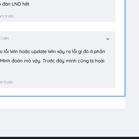
n đàn LND hết
ăm trước
ị viên
 lỗi Win hoặc update Win xảy ra lỗi gì đó ở phần
. Mình đoán mò vậy. Trước đây mình cũng bị hoài
m trước