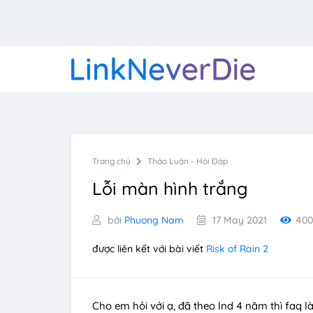
Trang chủ
Thảo Luận - Hỏi Đáp
Lỗi màn hình trắng
bởi
Phuong Nam
17 May 2021
400
được liên kết với bài viết
Risk of Rain 2
Cho em hỏi với ạ, đã theo lnd 4 năm thì faq l