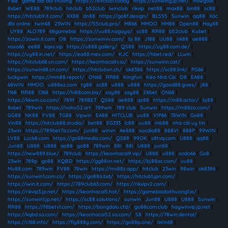
F168
|
game bài đổi thưởng
|
https://789club1.today
|
https://sunwing.jp.net/
|
nowgoal
|
8xbet
|
WE88
|
789club
|
hitclub
|
b52club
|
iwinclub
|
rikvip
|
net88
|
max88
|
bin88
|
sc88
|
https://hitclub9.it.com/
|
XX88
|
dn88
|
https://go8f.design/
|
BL555
|
Sunwin
|
qq88
|
Xóc
đĩa online
|
twin68
|
23WIN
|
https://55club.pro/
|
MB66
|
MMOO
|
HM88
|
Open88
|
Hay88
|
UY88
|
ALO789
|
68gamebai
|
https://uu88.nagoya/
|
sc88
|
RR88
|
b52club
|
Kubet
|
https://zowin.it.com
|
O8
|
https://sunwinvv.com/
|
bj 88
|
J188
|
UU88
|
nk88
|
ae888
|
xoso66
|
ee88
|
kqxs.vip
|
https://u888.gallery/
|
QS88
|
https://uy88.com.de/
|
https://uy88.in.net/
|
https://ea88.mex.com/
|
KJC
|
https://hbet.red/
|
LLwin
|
https://hitclub68.cn.com/
|
https://keonhacaitv.io/
|
https://sunwinn.cat/
|
https://sunwin68.cn.com/
|
https://hitclubvn.ch/
|
ok8386
|
https://sc88.link/
|
PG66
|
luckywin
|
https://mm88.report/
|
ON68
|
RR88
|
Kingfun
|
Kèo Nhà Cái
|
O8
|
EA88
|
68WIN
|
MMOO
|
u888ez.com
|
tg88
|
sc88
|
u888
|
u888
|
https://good88.gives/
|
j88
|
f168
|
RR88
|
C168
|
https://hi88com.biz/
|
say88
|
say88
|
28bet
|
ON68
|
https://kkwin.co.com/
|
789f
|
789BET
|
QS88
|
ae888
|
qs88
|
https://m88.actor/
|
bj88
|
8xbet
|
789win
|
https://nohu52.art
|
789win
|
789 club
|
Sunwin
|
https://m88zo.com/
|
GG88
|
NK88
|
FV88
|
TG88
|
Vipwin
|
EA88
|
HITCLUB
|
uu88
|
VIP66
|
78WIN
|
Go88
|
Vin88
|
https://hitclub88.studio/
|
bet88
|
EG333
|
lc88
|
uu88
|
mb88
|
nhà cái uy tín
|
23win
|
https://789bet7a.com/
|
jun88
|
winvn
|
Ae888
|
xocdia88
|
888VI
|
888P
|
99WIN
|
LV88
|
Luck8.com
|
https://go88media.com/
|
QS88
|
99OK
|
s8tvq.com
|
U888
|
qq88
|
Jun88
|
U888
|
U888
|
ao88
|
go88
|
789win
|
88I
|
88I
|
U888
|
jun88
|
https://new889.blue/
|
789club
|
https://keonhacai9.vip/
|
U888
|
u888
|
sodo66
|
Go8
|
23win
|
789p
|
go88
|
KQBD
|
https://gg88vn.net/
|
https://bj88ac.com/
|
uu88
|
Mu88.com
|
789win
|
FV88
|
78win
|
https://mv88z.app/
|
hitclub
|
23win
|
98win
|
ok8386
|
https://sunwin1.com.co/
|
https://go88a.bid/
|
https://hitclub1.jpn.com/
|
https://iwin.it.com/
|
https://789club63.com/
|
https://rikvipv2.com/
|
https://rikvip3.jp.net/
|
https://keonhacai5.hot/
|
https://gamebaidoithuong1.io/
|
https://sunwin1.jp.net/
|
https://sc88.solutions/
|
sunwin
|
Jun88
|
U888
|
U888
|
Sunwin
|
RR88
|
https://f8betv1.com/
|
https://bongdalu.cfd/
|
go88com.club
|
haywinvip.jp.net
|
https://kqbd.sa.com/
|
https://keonhacai52.sa.com/
|
S8
|
https://78win.dental/
|
https://c168.info/
|
https://fly888y.com/
|
https://go88p.one/
|
iWin68
|