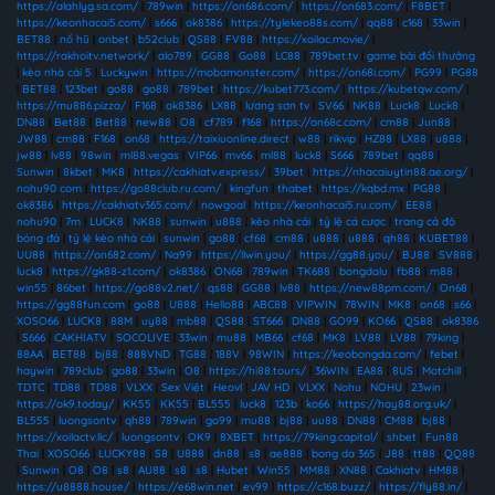
https://alahlyg.sa.com/
|
789win
|
https://on686.com/
|
https://on683.com/
|
F8BET
|
https://keonhacai5.com/
|
s666
|
ok8386
|
https://tylekeo88s.com/
|
qq88
|
c168
|
33win
|
BET88
|
nổ hũ
|
onbet
|
b52club
|
QS88
|
FV88
|
https://xoilac.movie/
|
https://rakhoitv.network/
|
alo789
|
GG88
|
Go88
|
LC88
|
789bet.tv
|
game bài đổi thưởng
|
kèo nhà cái 5
|
Luckywin
|
https://mobamonster.com/
|
https://on68i.com/
|
PG99
|
PG88
|
BET88
|
123bet
|
go88
|
go88
|
789bet
|
https://kubet773.com/
|
https://kubetqw.com/
|
https://mu886.pizza/
|
F168
|
ok8386
|
LX88
|
lương sơn tv
|
SV66
|
NK88
|
Luck8
|
Luck8
|
DN88
|
Bet88
|
Bet88
|
new88
|
O8
|
cf789
|
f168
|
https://on68c.com/
|
cm88
|
Jun88
|
JW88
|
cm88
|
F168
|
on68
|
https://taixiuonline.direct
|
w88
|
rikvip
|
HZ88
|
LX88
|
u888
|
jw88
|
lv88
|
98win
|
ml88.vegas
|
VIP66
|
mv66
|
ml88
|
luck8
|
S666
|
789bet
|
qq88
|
Sunwin
|
8kbet
|
MK8
|
https://cakhiatv.express/
|
39bet
|
https://nhacaiuytin88.ae.org/
|
nohu90 com
|
https://go88club.ru.com/
|
kingfun
|
thabet
|
https://kqbd.mx
|
PG88
|
ok8386
|
https://cakhiatv365.com/
|
nowgoal
|
https://keonhacai5.ru.com/
|
EE88
|
nohu90
|
7m
|
LUCK8
|
NK88
|
sunwin
|
u888
|
kèo nhà cái
|
tỷ lệ cá cược
|
trang cá độ
bóng đá
|
tỷ lệ kèo nhà cái
|
sunwin
|
go88
|
cf68
|
cm88
|
u888
|
u888
|
qh88
|
KUBET88
|
UU88
|
https://on682.com/
|
Na99
|
https://llwin.you/
|
https://gg88.you/
|
BJ88
|
SV888
|
luck8
|
https://gk88-z1.com/
|
ok8386
|
ON68
|
789win
|
TK688
|
bongdalu
|
fb88
|
m88
|
win55
|
86bet
|
https://go88v2.net/
|
qs88
|
GG88
|
lv88
|
https://new88pm.com/
|
On68
|
https://gg88fun.com
|
go88
|
U888
|
Hello88
|
ABC88
|
VIPWIN
|
78WIN
|
MK8
|
on68
|
s66
|
XOSO66
|
LUCK8
|
88M
|
uy88
|
mb88
|
QS88
|
ST666
|
DN88
|
GO99
|
KO66
|
QS88
|
ok8386
|
S666
|
CAKHIATV
|
SOCOLIVE
|
33win
|
mu88
|
MB66
|
cf68
|
MK8
|
LV88
|
LV88
|
79king
|
88AA
|
BET88
|
bj88
|
888VND
|
TG88
|
188V
|
98WIN
|
https://keobongda.com/
|
febet
|
haywin
|
789club
|
go88
|
33win
|
O8
|
https://hi88.tours/
|
36WIN
|
EA88
|
8US
|
Motchill
|
TDTC
|
TD88
|
TD88
|
VLXX
|
Sex Việt
|
Heovl
|
JAV HD
|
VLXX
|
Nohu
|
NOHU
|
23win
|
https://ok9.today/
|
KK55
|
KK55
|
BL555
|
luck8
|
123b
|
ko66
|
https://hay88.org.uk/
|
BL555
|
luongsontv
|
qh88
|
789win
|
go99
|
mu88
|
bj88
|
uu88
|
DN88
|
CM88
|
bj88
|
https://xoilactv.llc/
|
luongsontv
|
OK9
|
8XBET
|
https://79king.capital/
|
shbet
|
Fun88
Thai
|
XOSO66
|
LUCKY88
|
S8
|
U888
|
dn88
|
s8
|
ae888
|
bong da 365
|
J88
|
tt88
|
QQ88
|
Sunwin
|
O8
|
O8
|
s8
|
AU88
|
s8
|
s8
|
Hubet
|
Win55
|
MM88
|
XN88
|
Cakhiatv
|
HM88
|
https://u8888.house/
|
https://e68win.net
|
ev99
|
https://c168.buzz/
|
https://fly88.in/
|