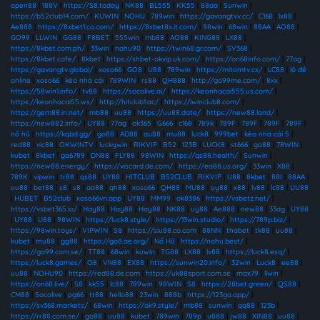
open88
|
188V
|
https://S8.today
|
NK88
|
BL555
|
KK55
|
88aa
|
Sunwin
|
https://b52club14.com/
|
KUWIN
|
NOHU
|
789win
|
https://gavangtvv.cc/
|
C168
|
lx88
|
Ae888
|
https://8xbet1.co.com/
|
https://8xbet8x.it.com/
|
98win
|
68win
|
88AA
|
AO88
|
GO99
|
LLWIN
|
GG88
|
F8BET
|
555win
|
mb88
|
AO88
|
KING88
|
LX88
|
https://8kbet.com.ph/
|
33win
|
nohu90
|
https://twin68.gr.com/
|
SV368
|
https://8kbet.cafe/
|
8kbet
|
https://shbet-okvip.uk.com/
|
https://on68info.com/
|
77ag
|
https://gavangtv.global/
|
xoso66
|
GO8
|
U88
|
789win
|
https://mitomtv.cx/
|
LC88
|
lô đề
online
|
xoso66
|
kèo nhà cái
|
789WIN
|
rs88
|
QH888
|
http://go99me.com/
|
8xx
|
https://58win1.info/
|
tv88
|
https://socolive.ai/
|
https://keonhacai555.us.com/
|
https://keonhacai55.ws/
|
http://hitclub1.ac/
|
https://iwinclub8.com/
|
https://gem88.in.net/
|
mb88
|
uu88
|
https://uu88.date/
|
https://new88.land/
|
https://new882.info/
|
UY88
|
77ag
|
ok365
|
G666
|
c168
|
789k
|
789F
|
789F
|
789F
|
789F
|
nổ hũ
|
https://kqbd.gg/
|
go88
|
AD88
|
au88
|
mu88
|
luck8
|
999bet
|
kèo nhà cái 5
|
red88
|
vic88
|
OKWINTV
|
luckywin
|
RIKVIP
|
B52
|
123B
|
LUCK8
|
st666
|
go88
|
78WIN
|
kubet
|
8kbet
|
ga6789
|
DN88
|
FLY88
|
98WIN
|
https://qs88.health/
|
Sunwin
|
https://new88.energy/
|
https://viscard.de.com/
|
https://ea88.us.org/
|
33win
|
X88
|
789K
|
vipwin
|
tr88
|
qs88
|
UY88
|
HITCLUB
|
B52CLUB
|
RIKVIP
|
U88
|
8kbet
|
88I
|
88AA
|
uu88
|
bet88
|
s8
|
s8
|
ao88
|
qh88
|
xoso66
|
QH88
|
MU88
|
uy88
|
x88
|
lv88
|
lc88
|
UU88
|
HUBET
|
B52club
|
xoso66vn.app
|
UY88
|
MM99
|
ok8386
|
https://vsbetz.net/
|
https://vsbet365.io/
|
Hay88
|
Hay88
|
Hay88
|
NK88
|
uy88
|
Ae888
|
new88
|
33ag
|
UY88
|
UY88
|
U88
|
98WIN
|
https://luck8.style/
|
https://13win.studio/
|
https://789p.biz/
|
https://98win.toys/
|
VIPWIN
|
S8
|
https://siu88.co.com
|
88NN
|
thabet
|
tk88
|
uu88
|
kubet
|
mu88
|
gg88
|
https://go8.ae.org/
|
Nổ Hũ
|
https://nohu.best/
|
https://go99.com.se/
|
TT88
|
68win
|
kuwin
|
TG88
|
LX88
|
lv88
|
https://luck8.esq/
|
https://luck8.games/
|
O8
|
VN88
|
EX88
|
https://sunwin20.info/
|
32win
|
Luck8
|
ee88
|
uu88
|
NOHU90
|
https://red88.de.com
|
https://uk88sport.com.se
|
max79
|
llwin
|
https://on68.live/
|
S8
|
kk55
|
lc88
|
789win
|
98WIN
|
S8
|
https://28bet.green/
|
QS88
|
CM88
|
Socolive
|
pg66
|
tt88
|
hello88
|
23win
|
888b
|
https://123ga.app/
|
https://sv368.markets/
|
68win
|
https://ok9.style/
|
mb88
|
sunwin
|
qq88
|
123b
|
https://rr88.com.se/
|
go88
|
uu88
|
kubet
|
789win
|
789p
|
u888
|
jw88
|
XIN88
|
uu88
|