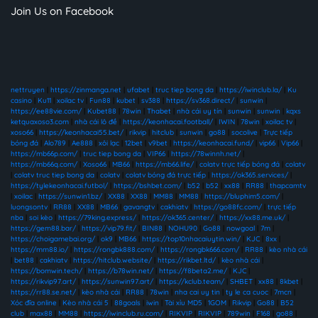
Join Us on Facebook
nettruyen
|
https://zinmanga.net
|
ufabet
|
truc tiep bong da
|
https://iwinclub.la/
|
Ku
casino
|
Ku11
|
xoilac tv
|
Fun88
|
kubet
|
sv388
|
https://sv368.direct/
|
sunwin
|
https://ee88vie.com/
|
Kubet88
|
78win
|
Thabet
|
nhà cái uy tín
|
sunwin
|
sunwin
|
kqxs
ketquaxoso3.com
|
nhà cái lô đề
|
https://keonhacai.football/
|
IWIN
|
78win
|
xoilac tv
|
xoso66
|
https://keonhacai55.bet/
|
rikvip
|
hitclub
|
sunwin
|
go88
|
socolive
|
Trực tiếp
bóng đá
|
Alo789
|
Ae888
|
xôi lạc
|
12bet
|
v9bet
|
https://keonhacai.fund/
|
vip66
|
Vip66
|
https://mb66p.com/
|
truc tiep bong da
|
VIP66
|
https://78winnh.net/
|
https://mb66q.com/
|
Xoso66
|
MB66
|
https://mb66.life/
|
colatv trực tiếp bóng đá
|
colatv
|
colatv truc tiep bong da
|
colatv
|
colatv bóng đá trực tiếp
|
https://ok365.services/
|
https://tylekeonhacai.futbol/
|
https://bshbet.com/
|
b52
|
b52
|
xx88
|
RR88
|
thapcamtv
|
xoilac
|
https://sunwin1.bz/
|
XX88
|
XX88
|
MM88
|
MM88
|
https://bluphim5.com/
|
luongsontv
|
RR88
|
XX88
|
MB66
|
gavangtv
|
cakhiatv
|
https://go88fc.com/
|
trực tiếp
nba
|
soi kèo
|
https://79king.express/
|
https://ok365.center/
|
https://xx88.me.uk/
|
https://gem88.bar/
|
https://vip79.fit/
|
BIN88
|
NOHU90
|
Go88
|
nowgoal
|
7m
|
https://choigamebai.org/
|
ok9
|
MB66
|
https://top10nhacaiuytin.win/
|
KJC
|
8xx
|
https://mm88.io/
|
https://rongbk888.com/
|
https://rongbk666.com/
|
RR88
|
kèo nhà cái
|
bet88
|
cakhiatv
|
https://hitclub.website/
|
https://rikbet.ltd/
|
kèo nhà cái
|
https://bomwin.tech/
|
https://b78win.net/
|
https://f8beta2.me/
|
KJC
|
https://rikvip97.art/
|
https://sunwin97.art/
|
https://kclub.team/
|
SHBET
|
xx88
|
8kbet
|
https://rr88.se.net/
|
kèo nhà cái
|
RR88
|
78win
|
nha cai uy tin
|
ty le ca cuoc
|
7mcn
|
Xóc đĩa online
|
Kèo nhà cái 5
|
88goals
|
iwin
|
Tài xỉu MD5
|
1GOM
|
Rikvip
|
Go88
|
B52
club
|
max88
|
MM88
|
https://iwinclub.ru.com/
|
RIKVIP
|
RIKVIP
|
789win
|
F168
|
go88
|