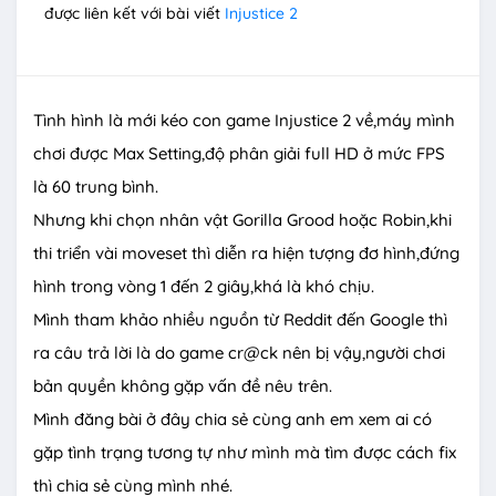
được liên kết với bài viết
Injustice 2
Tình hình là mới kéo con game Injustice 2 về,máy mình
chơi được Max Setting,độ phân giải full HD ở mức FPS
là 60 trung bình.
Nhưng khi chọn nhân vật Gorilla Grood hoặc Robin,khi
thi triển vài moveset thì diễn ra hiện tượng đơ hình,đứng
hình trong vòng 1 đến 2 giây,khá là khó chịu.
Mình tham khảo nhiều nguồn từ Reddit đến Google thì
ra câu trả lời là do game cr@ck nên bị vậy,người chơi
bản quyền không gặp vấn đề nêu trên.
Mình đăng bài ở đây chia sẻ cùng anh em xem ai có
gặp tình trạng tương tự như mình mà tìm được cách fix
thì chia sẻ cùng mình nhé.