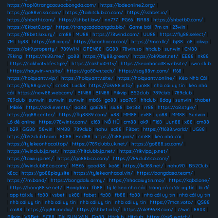
https://top10trangcacuocbongda.com/
|
https://lodeonline2.org/
|
https://go88vn.sa.com/
|
https://taihitclub.cn.com/
|
https://sshbet.io/
|
https://shbethi.com/
|
https://shbet.law/
|
nn777
|
PG66
|
RR88
|
https://shbetb0.com/
|
https://8kbet8.org/
|
https://trangcadobongda.bio/
|
Game bài
|
7m cn
|
23win
|
https://f8bet.luxury/
|
cm88
|
MU88
|
https://78wind.com/
|
UU88
|
https://fly88.select/
|
7M
|
tg88
|
https://o8.ninja/
|
https://keonhacai.cool/
|
https://7mcn.llc/
|
bj88
|
o8
|
okvip
|
https://ok9.property/
|
789WIN
|
OPEN88
|
GG88
|
78win.so
|
hitclub
|
sunwin
|
CM88
|
79king
|
https://hi88.me/
|
go88
|
https://fly88.green/
|
https://ok9bet.net/
|
EE88
|
nk88
|
https://cakhiatv.lifestyle/
|
https://cakhia03.tv/
|
https://keonhacai18.website/
|
iwin club
|
https://haywin-vn.site/
|
https://go88vn.tech/
|
https://say88vn.com/
|
f168
|
https://hoiquantv.vip/
|
https://hoiquantv.site/
|
https://hoiquantv.online/
|
Kèo Nhà Cái
|
https://fly88.gives/
|
cm88
|
Luck8
|
https://ok988.info/
|
jun88
|
nhà cái uy tín
|
kèo nhà
cái
|
https://new88.webcam/
|
BIN88
|
BIN88
|
Rikvip
|
B52club
|
789club
|
789club
|
789club
|
sunwin
|
sunwin
|
sunwin
|
mb66
|
go88
|
sao789
|
hitclub
|
8day
|
sunwin
|
thabet
|
MB66
|
https://ok9.events/
|
ao88
|
ga6789
|
siu88
|
bet88
|
rr88
|
https://o8.style/
|
https://gg88.center/
|
https://fly8889.com/
|
x88
|
MM88
|
ev88
|
yo88
|
MM88
|
Sunwin
|
Lô đề online
|
https://78wintx.com/
|
c168
|
NỔ HŨ
|
cm88
|
ok9
|
F168
|
Jun88
|
x88
|
cm88
|
b29
|
GG88
|
58win
|
MM88
|
789club
|
nohu
|
sc88
|
F8bet
|
https://f1688.world/
|
UG88
|
https://b52club.team
|
FC88
|
Red88
|
https://hi88.pink/
|
cm88
|
kèo nhà cái
|
https://tylekeonhacai.top/
|
https://789clubb.uk.net/
|
https://go888.sa.com/
|
https://iwinclub.jp.net/
|
https://hitclubb.jp.net/
|
https://rikvipp.jp.net/
|
https://taixiu.jp.net/
|
https://go88b.co.com/
|
https://789club1.co.com/
|
https://iwinclub86.co.com/
|
MB66
|
good88
|
ko66
|
https://kc168.net/
|
nohu90
|
B52Club
|
k8cc
|
https://go88play.site
|
https://tylekeonhacai.vin/
|
https://bongdaso.team/
|
https://7m.band/
|
https://bongdalu.army/
|
https://nhacaiuytin.moi/
|
https://kqbd.one/
|
https://bong88.se.net/
|
Bongdalu
|
fb88
|
tỷ lệ kèo nhà cái
|
trang cá cược uy tín
|
lô đề
|
app tài xỉu
|
fb88
|
vsbet
|
uk88
|
fabet
|
fb88
|
fb88
|
fb88
|
nhà cái uy tín
|
nhà cái uy tín
|
nhà cái uy tín
|
nhà cái uy tín
|
nhà cái uy tín
|
nhà cái uy tín
|
https://7mcn.voto/
|
QS88
|
cm88
|
https://qq88.media/
|
https://shbet.info/
|
https://ok99678.com/
|
77win
|
88XX
|
Rikvip
|
V9Bet
|
SC88
|
TẢI SUN WIN
|
Da88
|
Hitclub
|
Hitclub
|
https://ok9.watch/
|