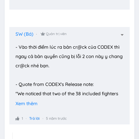
SW (Bá)
Quản trị viên
- Vào thời điểm lúc ra bản cr@ck của CODEX thì
ngay cả bản quyền cũng bị lỗi 2 con này y chang
cr@ck nhé bạn.
- Quote from CODEX's Release note:
"We noticed that two of the 38 included fighters
(Gorilla and Robin) can have some small
Xem thêm
delays/micro freezes when executing certain
1
Trả lời
5 năm trước
attacks. The slower your cpu, the more noticeable
the lags are on these two. Even though the game