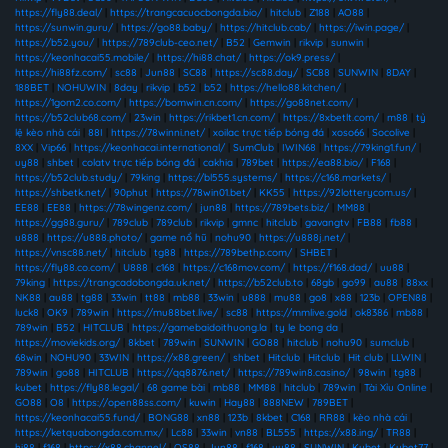
https://fly88.deal/
|
https://trangcacuocbongda.bio/
|
hitclub
|
Z188
|
AO88
|
https://sunwin.guru/
|
https://go88.baby/
|
https://hitclub.cab/
|
https://iwin.page/
|
https://b52.you/
|
https://789club-ceo.net/
|
B52
|
Gemwin
|
rikvip
|
sunwin
|
https://keonhacai55.mobile/
|
https://hi88.chat/
|
https://ok9.press/
|
https://hi88fz.com/
|
sc88
|
Jun88
|
SC88
|
https://sc88.day/
|
SC88
|
SUNWIN
|
8DAY
|
188BET
|
NOHUWIN
|
8day
|
rikvip
|
b52
|
b52
|
https://hello88.kitchen/
|
https://1gom2.co.com/
|
https://bomwin.cn.com/
|
https://go88net.com/
|
https://b52club68.com/
|
23win
|
https://rikbet1.cn.com/
|
https://8xbetlt.com/
|
m88
|
tỷ
lệ kèo nhà cái
|
88I
|
https://78winni.net/
|
xoilac trực tiếp bóng đá
|
xoso66
|
Socolive
|
8XX
|
Vip66
|
https://keonhacai.international/
|
SumClub
|
IWIN68
|
https://79king1.fun/
|
uy88
|
shbet
|
colatv trực tiếp bóng đá
|
cakhia
|
789bet
|
https://ea88.bio/
|
F168
|
https://b52club.study/
|
79king
|
https://bl555.systems/
|
https://c168.markets/
|
https://shbetk.net/
|
90phut
|
https://78win01.bet/
|
KK55
|
https://92lotterycom.us/
|
EE88
|
EE88
|
https://78wingenz.com/
|
jun88
|
https://789bets.biz/
|
MM88
|
https://gg88.guru/
|
789club
|
789club
|
rikvip
|
gmnc
|
hitclub
|
gavangtv
|
FB88
|
fb88
|
u888
|
https://u888.photo/
|
game nổ hũ
|
nohu90
|
https://u888j.net/
|
https://vnsc88.net/
|
hitclub
|
tg88
|
https://789bethp.com/
|
SHBET
|
https://fly88.co.com/
|
U888
|
c168
|
https://c168mov.com/
|
https://f168.dad/
|
uu88
|
79king
|
https://trangcadobongda.uk.net/
|
https://b52club.to
|
68gb
|
go99
|
au88
|
88xx
|
NK88
|
au88
|
tg88
|
33win
|
tt88
|
mb88
|
33win
|
u888
|
mu88
|
go8
|
x88
|
123b
|
OPEN88
|
luck8
|
OK9
|
789win
|
https://mu88bet.live/
|
sc88
|
https://mmlive.gold
|
ok8386
|
mb88
|
789win
|
B52
|
HITCLUB
|
https://gamebaidoithuong.la
|
ty le bong da
|
https://moviekids.org/
|
8kbet
|
789win
|
SUNWIN
|
GO88
|
hitclub
|
nohu90
|
sumclub
|
68win
|
NOHU90
|
33WIN
|
https://x88.green/
|
shbet
|
Hitclub
|
Hitclub
|
Hit club
|
LLWIN
|
789win
|
go88
|
HITCLUB
|
https://qq8876.net/
|
https://789win8.casino/
|
98win
|
tg88
|
kubet
|
https://fly88.legal/
|
68 game bài
|
mb88
|
MM88
|
hitclub
|
789win
|
Tài Xỉu Online
|
GO88
|
O8
|
https://open88ss.com/
|
kuwin
|
Hay88
|
888NEW
|
789BET
|
https://keonhacai55.fund/
|
BONG88
|
xn88
|
123b
|
8kbet
|
C168
|
RR88
|
kèo nhà cái
|
https://ketquabongda.com.mx/
|
Lc88
|
33win
|
vn88
|
BL555
|
https://x88.ing/
|
TR88
|
hi88
|
f168
|
https://x88.channel/
|
QS88
|
Jun88
|
f168
|
uy88
|
SUNWIN
|
Kubet
|
Kubet77
|