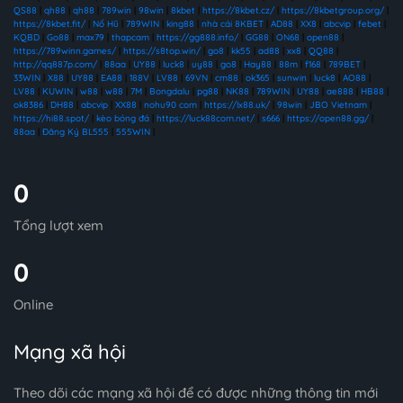
QS88
|
qh88
|
qh88
|
789win
|
98win
|
8kbet
|
https://8kbet.cz/
|
https://8kbetgroup.org/
|
https://8kbet.fit/
|
Nổ Hũ
|
789WIN
|
king88
|
nhà cái 8KBET
|
AD88
|
XX8
|
abcvip
|
febet
|
KQBD
|
Go88
|
max79
|
thapcam
|
https://gg888.info/
|
GG88
|
ON68
|
open88
|
https://789winn.games/
|
https://s8top.win/
|
go8
|
kk55
|
ad88
|
xx8
|
QQ88
|
http://qq887p.com/
|
88aa
|
UY88
|
luck8
|
uy88
|
go8
|
Hay88
|
88m
|
f168
|
789BET
|
33WIN
|
X88
|
UY88
|
EA88
|
188V
|
LV88
|
69VN
|
cm88
|
ok365
|
sunwin
|
luck8
|
AO88
|
LV88
|
KUWIN
|
w88
|
w88
|
7M
|
Bongdalu
|
pg88
|
NK88
|
789WIN
|
UY88
|
ae888
|
HB88
|
ok8386
|
DH88
|
abcvip
|
XX88
|
nohu90 com
|
https://lx88.uk/
|
98win
|
JBO Vietnam
|
https://hi88.spot/
|
kèo bóng đá
|
https://luck88com.net/
|
s666
|
https://open88.gg/
|
88aa
|
Đăng Ký BL555
|
555WIN
|
0
Tổng lượt xem
0
Online
Mạng xã hội
Theo dõi các mạng xã hội để có được những thông tin mới