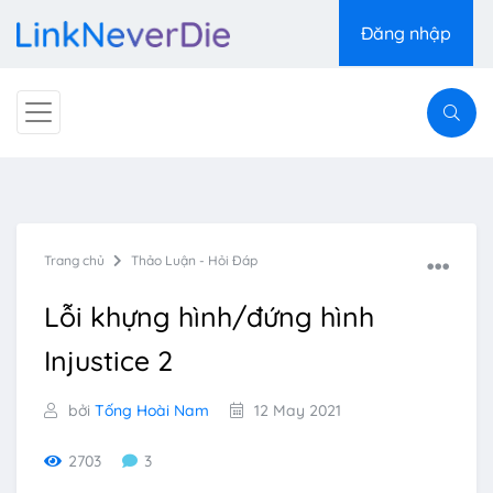
Đăng nhập
Trang chủ
Thảo Luận - Hỏi Đáp
Lỗi khựng hình/đứng hình
Injustice 2
bởi
Tống Hoài Nam
12 May 2021
2703
3