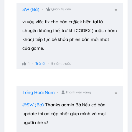
isnt exactly new anymore, there are still a lot of
SW (Bá)
Quản trị viên
bugs left in the legit version.
vì vậy việc fix cho bản cr@ck hiện tại là
The way our cr@ck works is that it reads a huge
chuyện không thể, trừ khi CODEX (hoặc nhóm
amount of encrypted code, (including the code
khác) tiếp tục bẻ khóa phiên bản mới nhất
that the anti-tamper tries to overwrite) and
của game.
therefore patching the required place causes
some slowdowns thanks to Denuvo and the devs."
1
Trả lời
5 năm trước
- Full Info:
https://i.imgur.com/et8JVfy.png
Tống Hoài Nam
Thành viên vàng
@SW (Bá)
Thanks admin Bá.Nếu có bản
update thì ad cập nhật giúp mình và mọi
người nhé <3