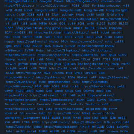
https://go88bet.in.net/
|
nowgoal
|
Mmwin
|
https://c168game.com/
|
zowinmoi.com
|
https://789-club.best
|
https://b52club-vn.com
|
PG88
|
vf555
|
Fun88dangnhap.net
|
w88
|
w88
|
AU88
|
kubet
|
trang chủ mb88
|
trang chủ au88
|
trang chủ x88
|
trang chủ tg88
|
trang chủ c168
|
XX88
|
xx88
|
S8
|
33win
|
cakhiatv
|
8kbet
|
UY88
|
bet88
|
lô đề online
|
NK88
|
https://nk88.gives/
|
llwin đăng nhập
|
https://u888bet.live/
|
https://mm88t.dev/
|
s8
|
tg88
|
hz88
|
qs88
|
MB66
|
UU88
|
GO8
|
uu88
|
SC88
|
on68
|
BL555
|
BL555
|
BL555
|
BL555
|
cổng game hitclub
|
cổng game sunwin
|
8XBET
|
8XBET
|
Sunwin
|
thapcam
|
8DAY
|
KING88
|
j88
|
https://qs88.baby/
|
https://c168.guru/
|
uu88
|
hubet
|
sunwin
|
hi88
|
TX88
|
DABET
|
DA88
|
TA88
|
SIN88
|
11BET
|
VIN88
|
DU88
|
9bet
|
bu88
|
Oxbet
|
haywin
|
https://say88vn.site/
|
hitclub
|
99ok
|
https://sunwin29.com/
|
nohu
|
az888
|
ug88
|
ea88
|
S666
|
789win
|
s666
|
sunwin
|
sunwin
|
https://keonhacai5.boats/
|
sv368hn.com
|
SV388
|
Kubet
|
https://alo789apk.app/
|
https://hitclub1.guru/
|
https://b52.ventures/
|
https://luongson117.tv/
|
https://8kbettt.co/
|
lv88
|
qh88
|
GO99
|
nhatvip
|
vipwin
|
tr88
|
nk88
|
56win
|
hitclub.compare
|
123bet
|
QS88
|
TG88
|
DN88
|
789WIN
|
gem88
|
fb88
|
trang chủ go88
|
tỷ lệ kèo
|
kèo bóng đá hôm nay
|
rikvip
|
vin777
|
lucky88
|
mb88
|
ao88
|
TK88
|
https://ao88.uk.net/
|
https://xoso66a.co.com/
|
nk88
|
LUCK8
|
https://ao88y.top
|
6623
|
H19.com
|
tt88
|
DN88
|
OPEN88
|
C168
|
https://xx88.uk.com/
|
https://gg88se.com/
|
PG66
|
88kbet
|
uu88
|
https://lc88.website/
|
https://vipwin.luxury/
|
au88
|
grandpashabet
|
EE88
|
https://88i.mobile/
|
https://88m.ae.org/
|
88M
|
88M
|
AO88
|
88M
|
Luck8
|
https://88aa.technology
|
jw88
|
98Win
|
TG88
|
DH88
|
AO88
|
123B
|
Luck8
|
DN88
|
Go8
|
OKWIN
|
ao88
|
x88
|
https://ao88.cx/
|
https://nk88.select/
|
tr88
|
nk88
|
uu88
|
https://vsbet.love/
|
https://soikeo.jpn.com/
|
https://gamebai.ae.org/
|
23win
|
GG88
|
LLWIN
|
Tieulamtv
|
Tieulamtv
|
Tieulamtv
|
Tieulamtv
|
Tieulamtv
|
Tieulamtv
|
Tieulamtv
|
vu88
|
https://hitclub88.net/
|
C168
|
S666
|
https://s666.holiday/
|
đá gà trực tiếp
|
RR99
|
Vaidebet
|
S8
|
socolive
|
tk88
|
S8
|
https://fv88.food/
|
86bet
|
sunwin
|
hitclub
|
Luongsontv
|
Luongsontv
|
EE88
|
BL555
|
KK55
|
KK55
|
S666
|
s666
|
vip66
|
123b
|
ee88
|
XX8
|
AD88
|
UY88
|
UY88
|
https://s88.za.com/
|
https://hz88site.com
|
123b
|
sv388
|
qs88
|
https://vsbet.link/
|
onbet
|
https://febetvip.it.com/
|
RIKVIP
|
HITCLUB
|
GO88
|
SUNWIN
|
fabet
|
net88
|
mubet
|
AE888
|
AE888
|
o8
|
ON68
|
sunwin
|
uu88
|
88M
|
Sunwin
|
KO66
|