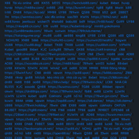
X88
|
Tài xỉu online
|
x88
|
KK55
|
bl555
|
https://iwinclub88.cam/
|
kubet
|
8kbet
|
huvip
|
huvip
|
https://nk88w.com/
|
sv888
|
J88
|
http://kuwinfi.com/
|
tg88
|
tg88
|
kkwin
|
lc88
|
tr88
|
DN88
|
https://kjc.ad/
|
MM88
|
UY88
|
789win
|
QS88
|
TR88
|
b52
|
go8
|
28BET
|
7m
|
https://xemtiso.com/
|
xóc đĩa online
|
sao789
|
KWIN
|
https://789k2.net/
|
xx88
|
xx88.forex
|
jeetbuzz
|
wicket71
|
khela88
|
babu88
|
bd9
|
https://tr88.food/
|
Go99
|
UY88
|
https://rikvip88.cn.com/
|
h19
|
uu88
|
https://kubetmb.org/
|
mm88.yokohama
|
https://jun88media.com/
|
98win
|
sunwin
|
https://789club.meme/
|
https://tatarayume.org/
|
mu88
|
uu88
|
ae888
|
king88
|
UY88
|
LV88
|
QS88
|
x88
|
QS88
|
NOHU90
|
XN88
|
S666
|
https://nohu90-s.com/
|
https://sunwin20.health/
|
haywin
|
UU88
|
https://uu88.dog/
|
8xbet
|
TK88
|
TK88
|
Luck8
|
https://uu88sh.com/
|
VIPWIN
|
Kubet
|
good88
|
8kbet
|
KJC
|
Lucky88
|
789win
|
GK88
|
https://ok9.training/
|
c168
|
https://c168.stream/
|
https://78win.productions/
|
OK9
|
c168
|
23win
|
mb88
|
s666
|
AD88
|
XX8
|
xx8
|
ad88
|
BJ88
|
ALO789
|
king88
|
uu88
|
https://qs888.it.com/
|
bgd66
|
sunwin
|
AO88
|
https://xoso66a.uk.com/
|
https://nk88.food/
|
789win
|
win55
|
kubet
|
88vbet
|
LV88
|
KKWIN
|
32WIN
|
AO88
|
WinAZ
|
xx8
|
ad88
|
SC88
|
MM88
|
RR88 Đăng Nhập
|
https://33winf.fun/
|
C168
|
dn88
|
vipwin
|
http://qs88.spot/
|
https://lx886.casino/
|
Z188
|
DN88
|
rikvip
|
go88
|
hitclub
|
kèo nhà cái
|
nhà cái uy tín
|
8xbet
|
https://c168com.vip/
|
dn88
|
nk88
|
tt88
|
ao88
|
https://88vv.help/
|
https://789winn.click/
|
LC88
|
NHÀ CÁI
BL555
|
KJC
|
xoso66
|
QH88
|
https://kuwinss.com/
|
TG88
|
UU88
|
88kbet
|
vipwin
|
okwin
|
https://dn88tips.com/
|
https://789winn.tech/
|
fb88
|
xx88
|
LLWIN
|
LLWIN
|
LLWIN
|
LLWIN
|
kubet
|
qq88
|
Cakhiatv
|
uy88
|
nổ hũ
|
https://78win.jpn.com/
|
33win
|
kuwin
|
88AA
|
st666
|
vipwin
|
https://zqs88.com/
|
https://o8.dance/
|
https://o8.claims/
|
U888
|
https://78win.holiday/
|
78win
|
c168
|
EX88
|
nk88
|
vipwin
|
cakhiatv
|
OKFUN
|
88JBET
|
https://tg88.miami/
|
VN6
|
F168
|
mb88
|
TP88
|
qq88
|
789BET
|
OPEN88
|
s8
|
https://28bet.it.com/
|
https://789bet.ac/
|
KUWIN
|
s8
|
AO88
|
https://kuwin.mex.com/
|
vipwin
|
https://lv88.ph/
|
33WIN
|
79KING
|
phimmoi
|
https://mm88.tax/
|
go88
|
98win
|
XX88
|
XX88
|
ON68
|
F8BET
|
S666
|
ee88
|
88VV
|
dn88
|
lv88
|
ao88
|
luck8
|
Tài xỉu md5
|
ee88
|
https://keobongda.uk.net/
|
https://qs88.sh/
|
NOHU
|
go99
|
Tài xỉu md5
|
King88
|
qh88
|
nổ hũ
|
lv88
|
nk88
|
https://open88.io/
|
98win
|
QS88
|
s8
|
33win
|
on68
|
RR88
|
XX88
|
EX88
|
789K
|
sunwin
|
lv88
|
CM88
|
33win
|
f168
|
xx8
|
ad88
|
rtzz
|
GO8
|
LV88
|