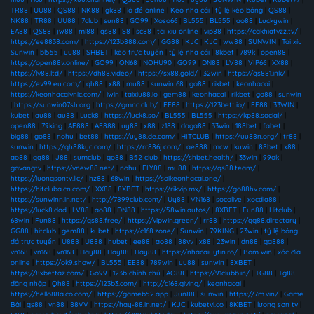
TR88
|
UU88
|
QS88
|
NK88
|
gk88
|
lô đề online
|
Kèo nhà cái
|
tỷ lệ kèo bóng
|
QS88
|
NK88
|
TR88
|
UU88
|
7club
|
sun88
|
GO99
|
Xoso66
|
BL555
|
BL555
|
ao88
|
Luckywin
|
EA88
|
QS88
|
jw88
|
ml88
|
qs88
|
S8
|
sc88
|
tai xiu online
|
vip88
|
https://cakhiatvzz.tv/
|
https://ee8838.com/
|
https://123b888.com/
|
GG88
|
KJC
|
KJC
|
ww88
|
SUNWIN
|
Tài xỉu
Sunwin
|
bl555
|
uu88
|
SHBET
|
kèo trực tuyến
|
tỷ lệ nhà cái
|
8kbet
|
789k
|
open88
|
https://open88v.online/
|
GO99
|
ON68
|
NOHU90
|
GO99
|
DN88
|
LV88
|
VIP66
|
XX88
|
https://lv88.ltd/
|
https://dh88.video/
|
https://sx88.gold/
|
32win
|
https://qs881.ink/
|
https://ev99.eu.com/
|
qh88
|
x88
|
mu88
|
sunwin 68
|
go88
|
rikbet
|
keonhacai
|
https://keonhacaivnic.com/
|
iwin
|
taixiu88.io
|
gem88
|
keonhacai
|
rikbet
|
go88
|
sunwin
|
https://sunwin07sh.org
|
https://gmnc.club/
|
EE88
|
https://123bett.io/
|
EE88
|
33WIN
|
kubet
|
au88
|
au88
|
Luck8
|
https://luck8.so/
|
BL555
|
BL555
|
https://kp88.social/
|
open88
|
79king
|
AE888
|
AE888
|
uy88
|
x88
|
z188
|
daga88
|
33win
|
188bet
|
fabet
|
big88
|
go88
|
nohu
|
bet88
|
https://uy88.de.com/
|
HITCLUB
|
https://uu88n.org/
|
tr88
|
sunwin
|
https://qh88kyc.com/
|
https://rr886j.com/
|
ae888
|
mcw
|
kuwin
|
88bet
|
x88
|
ao88
|
qq88
|
J88
|
sumclub
|
go88
|
B52 club
|
https://shbet.health/
|
33win
|
99ok
|
gavangtv
|
https://vnew88.net/
|
nohu
|
FLY88
|
mu88
|
https://qs88.team/
|
https://luongsontv.llc/
|
hz88
|
68win
|
https://soikeonhacai.one/
|
https://hitcluba.cn.com/
|
XX88
|
8XBET
|
https://rikvip.mx/
|
https://go88hv.com/
|
https://sunwinn.in.net/
|
http://7899club.com/
|
Uy88
|
VN168
|
socolive
|
xocdia88
|
https://luck8.dad
|
LV88
|
ao88
|
DN88
|
https://58win.autos/
|
8XBET
|
Fun88
|
Hitclub
|
68win
|
Fun88
|
https://qs88.free/
|
https://vipwin.green/
|
rr88
|
https://gg88.directory
|
GG88
|
hitclub
|
gem88
|
kubet
|
https://c168.zone/
|
Sunwin
|
79KING
|
23win
|
tỷ lệ bóng
đá trực tuyến
|
U888
|
U888
|
hubet
|
ee88
|
ao88
|
88vv
|
x88
|
23win
|
dn88
|
ga888
|
vn168
|
vn168
|
vn168
|
Hay88
|
Hay88
|
Hay88
|
https://nhacaiuytin.ro/
|
Bom win
|
xóc đĩa
online
|
https://ok9.show/
|
BL555
|
EE88
|
789win
|
uu88
|
sunwin
|
8XBET
|
https://8xbettaz.com/
|
Go99
|
123b chính chủ
|
AO88
|
https://91clubb.in/
|
TG88
|
Tg88
đăng nhập
|
Qh88
|
https://123b3.com/
|
http://c168.giving/
|
keonhacai
|
https://hello88a.co.com/
|
https://gameb52.app
|
Jun88
|
sunwin
|
https://7m.vin/
|
Game
Bài
|
qs88
|
vn88
|
88VV
|
https://hay-88.in.net/
|
KJC
|
kubetvi.co
|
8KBET
|
lương sơn tv
|