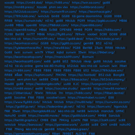
xoso66
|
https://cm88.dad/
|
https://hi88.uno/
|
https://iwin.sa.com/
|
go88
|
https://mm88.press/
|
Xoso66
|
phim sex vlxx
|
https://xx88brand.com/
|
https://b52club.sa.com/
|
https://sunwin19.cn.com/
|
https://keonhacai.gdn/
|
https://789clubb.one/
|
iwinclub
|
bin88
|
GG88
|
tải game daominhha
|
GG88
|
XX88
|
RR88
|
https://sunwin.talk/
|
nổ hũ
|
go88
|
Hitclub
|
PG99
|
https://pg66.us.com/
|
MB66
|
Jun88
|
MB66
|
open88
|
https://f168slot.com/
|
https://open886.com/
|
https://open88.today/
|
MB66
|
Sv368
|
OPEN88
|
MM88
|
PG99
|
https://hi88s.com/
|
FLY88
|
Bet88
|
nn777
|
MB66
|
https://fly88.uno/
|
789win
|
vaobet
|
SC88
|
GO88
|
dt68
|
kèo nhà cái
|
https://sunwin99.ceo/
|
https://go88.deal/
|
https://hitclubsbs.jp.net/
|
https://keonhacai.voto/
|
GG88
|
https://gg88.co.com/
|
gem88
|
B52
|
nổ hũ
|
https://tylekeonhacai.life/
|
https://new88.biz/
|
PG88
|
Bet168
|
23win
|
RR88
|
Hitclub
|
Go88
|
Iwin
|
sunwin
|
win79
|
V9bet
|
kqbd
|
sunwin
|
33win
|
https://8kbet.org/
|
https://keonhacaitop.com/
|
https://manclub99.com/
|
Bomwin
|
https://keonhacai95.com/
|
xx88
|
go88
|
b52
|
789club
|
rikvip
|
go88
|
hitclub
|
socolive
|
nổ hũ
|
tài xỉu online
|
game bài đổi thưởng
|
b52club
|
kèo nhà cái
|
sunwin
|
iwin
|
i9bet
|
https://rr88it.com/
|
FB88
|
FB88
|
FB88
|
FB88
|
FB88
|
b52
|
https://789clubze.win/
|
RR88
|
สล็อต
|
https://luphim.com/
|
79KING
|
https://kjc.football/
|
B52 club
|
Bong88
|
Sunwin
|
xem phim fun
|
ae888
|
CM88
|
https://88aa.actor/
|
https://b52club.money/
|
Max88
|
go88
|
https://keobongda.cafe/
|
uu88
|
KJC
|
https://luongsontv23.com/
|
https://cm88.vision/
|
ee88
|
https://socolive.studio/
|
open88
|
https://new88.market/
|
https://28bet.blue/
|
78Win
|
789club
|
7m
|
https://hi88c.com/
|
https://f8bet.dental/
|
go88
|
Socolive
|
F168
|
FB88
|
socolive1 com
|
https://thienhabet.ru.com/
|
E88
|
https://www.fly888.club/
|
hitclub
|
hitclub
|
https://mu88.help/
|
https://sunwinn.za.com/
|
https://go881.jp.net/
|
https://lodeonline.gb.net/
|
Nổ hũ
|
https://bom.win/
|
Ngonclub
|
f168
|
33win
|
https://bongdalu88.co/
|
kèo nhà cái
|
net88
|
iwinclub
|
manclub
|
GMNC
|
Nohu90
|
cm88
|
https://new88.movie/
|
https://go88club4.com/
|
MM88
|
Sanclub
|
https://bet88.graphics/
|
CM88
|
C168
|
79King
|
LLWIN
|
f168
|
https://2ok9.com/
|
sc88
|
iwinclub
|
https://banca.ac/
|
https://gamebai.work/
|
Jun88
|
sc88
|
OK9
|
cm88
|
nohu90
|
F168
|
79king
|
kèo nhà cái
|
gem88
|
https://tylekeo.green/
|
https://gamebaidoithuong.you/
|
f8bet
|
789BET
|
ALO789
|
F168
|