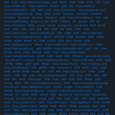
88M
|
Luck8
|
https://88aa.technology
|
jw88
|
98Win
|
TG88
|
DH88
|
AO88
|
123B
|
Luck8
|
https://dn88s.net/
|
https://go8.onl/
|
OKWIN
|
ao88
|
x88
|
https://ao88.cx/
|
https://nk88.select/
|
tr88
|
nk88
|
uu88
|
https://vsbet.love/
|
https://soikeo.jpn.com/
|
https://gamebai.ae.org/
|
23win
|
GG88
|
LLWIN
|
Tieulamtv
|
Tieulamtv
|
Tieulamtv
|
Tieulamtv
|
Tieulamtv
|
Tieulamtv
|
Tieulamtv
|
vu88
|
https://hitclub88.net/
|
C168
|
S666
|
https://s666.holiday/
|
đá gà trực tiếp
|
RR99
|
Vaidebet
|
S8
|
socolive
|
tk88
|
S8
|
https://fv88.food/
|
86bet
|
sunwin
|
hitclub
|
Luongsontv
|
Luongsontv
|
EE88
|
BL555
|
KK55
|
KK55
|
S666
|
s666
|
vip66
|
123b
|
ee88
|
XX8
|
AD88
|
UY88
|
UY88
|
https://s88.za.com/
|
https://hz88site.com
|
123b
|
sv388
|
qs88
|
https://vsbet.link/
|
onbet
|
https://febetvip.it.com/
|
RIKVIP
|
HITCLUB
|
GO88
|
SUNWIN
|
fabet
|
net88
|
mubet
|
AE888
|
AE888
|
o8
|
ON68
|
sunwin
|
uu88
|
88M
|
Sunwin
|
KO66
|
https://alahlyg.sa.com/
|
789win
|
https://on686.com/
|
https://on683.com/
|
F8BET
|
https://keonhacai5.com/
|
s666
|
ok8386
|
https://tylekeo88s.com/
|
qq88
|
c168
|
33win
|
BET88
|
nổ hũ
|
onbet
|
b52club
|
QS88
|
FV88
|
https://xoilac.movie/
|
https://rakhoitv.network/
|
alo789
|
GG88
|
Go88
|
LC88
|
789bet.tv
|
game bài đổi thưởng
|
kèo nhà cái 5
|
Luckywin
|
https://mobamonster.com/
|
https://on68i.com/
|
PG99
|
PG88
|
BET88
|
123bet
|
go88
|
go88
|
789bet
|
https://kubet773.com/
|
https://kubetqw.com/
|
https://mu886.pizza/
|
F168
|
ok8386
|
LX88
|
lương sơn tv
|
SV66
|
NK88
|
Luck8
|
Luck8
|
DN88
|
Bet88
|
Bet88
|
new88
|
O8
|
cf789
|
f168
|
https://on68c.com/
|
cm88
|
Jun88
|
JW88
|
cm88
|
F168
|
on68
|
https://taixiuonline.direct
|
w88
|
rikvip
|
HZ88
|
LX88
|
u888
|
jw88
|
lv88
|
98win
|
ml88.vegas
|
VIP66
|
mv66
|
ml88
|
luck8
|
S666
|
789bet
|
qq88
|
Sunwin
|
8kbet
|
MK8
|
https://cakhiatv.express/
|
39bet
|
https://nhacaiuytin88.ae.org/
|
nohu90 com
|
https://go88club.ru.com/
|
kingfun
|
thabet
|
https://kqbd.mx
|
PG88
|
ok8386
|
https://cakhiatv365.com/
|
nowgoal
|
https://keonhacai5.ru.com/
|
EE88
|
nohu90
|
7m
|
LUCK8
|
NK88
|
sunwin
|
u888
|
kèo nhà cái
|
tỷ lệ cá cược
|
trang cá độ
bóng đá
|
tỷ lệ kèo nhà cái
|
sunwin
|
go88
|
cf68
|
cm88
|
u888
|
u888
|
qh88
|
KUBET88
|
UU88
|
https://on682.com/
|
Na99
|
https://llwin.you/
|
https://gg88.you/
|
BJ88
|
SV888
|
luck8
|
https://gk88-z1.com/
|
ok8386
|
ON68
|
789win
|
TK688
|
bongdalu
|
fb88
|
m88
|
win55
|
86bet
|
https://go88v2.net/
|
qs88
|
GG88
|
lv88
|
https://new88pm.com/
|
On68
|
https://gg88fun.com
|
go88
|
U888
|
Hello88
|
ABC88
|
VIPWIN
|
78WIN
|
MK8
|
on68
|
s66
|