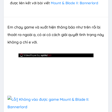
được liên kết với bài viết
Mount & Blade II: Bannerlord
Em chạy game và xuất hiện thông báo như trên rồi bị
thoát ra ngoài ạ, có ai có cách giải quyết tình trạng này
không ạ chỉ e với.