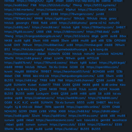
IWIN68
|
https://79king1.fun/
|
uy88
|
shbet
|
colatv trực tiếp bóng đá
|
cakhia
|
789bet
|
https://ea88.bio/
|
F168
|
https://b52club.study/
|
79king
|
https://bl555.systems/
|
https://c168.markets/
|
https://shbetk.net/
|
90phut
|
https://78win01.bet/
|
KK55
|
https://92lotterycom.us/
|
EE88
|
EE88
|
https://78wingenz.com/
|
jun88
|
https://789bets.biz/
|
MM88
|
https://gg88.guru/
|
789club
|
789club
|
rikvip
|
gmnc
|
hitclub
|
gavangtv
|
FB88
|
fb88
|
u888
|
https://u888.photo/
|
game nổ hũ
|
nohu90
|
https://u888j.net/
|
https://vnsc88.net/
|
hitclub
|
tg88
|
https://789bethp.com/
|
SHBET
|
https://fly88.co.com/
|
U888
|
c168
|
https://c168mov.com/
|
https://f168.dad/
|
uu88
|
79king
|
https://trangcadobongda.uk.net/
|
https://b52club.to
|
68gb
|
go99
|
au88
|
88xx
|
NK88
|
au88
|
tg88
|
33win
|
tt88
|
mb88
|
33win
|
u888
|
mu88
|
go8
|
x88
|
123b
|
OPEN88
|
luck8
|
OK9
|
789win
|
https://mu88bet.live/
|
sc88
|
https://mmlive.gold
|
mb88
|
789win
|
B52
|
https://hitclubx.supply/
|
https://gamebaidoithuong.la
|
ty le bong da
|
https://moviekids.org/
|
8kbet
|
SUNWIN
|
GO88
|
hitclub
|
nohu90
|
sumclub
|
NOHU90
|
33WIN
|
https://x88.green/
|
shbet
|
LLWIN
|
789win
|
go88
|
HITCLUB
|
https://qq8876.net/
|
https://789win8.casino/
|
98win
|
tg88
|
kubet
|
https://fly88.legal/
|
mb88
|
MM88
|
hitclub
|
789win
|
Tài Xỉu Online
|
GO88
|
O8
|
https://open88ss.com/
|
kuwin
|
Hay88
|
888NEW
|
789BET
|
https://keonhacai55.fund/
|
BONG88
|
xn88
|
123b
|
8kbet
|
C168
|
RR88
|
kèo nhà cái
|
https://ketquabongda.com.mx/
|
Lc88
|
33win
|
vn88
|
BL555
|
https://x88.ing/
|
TR88
|
hi88
|
f168
|
https://x88.channel/
|
QS88
|
Jun88
|
f168
|
uy88
|
SUNWIN
|
Kubet
|
Kubet77
|
TR88
|
UU88
|
QS88
|
NK88
|
gk88
|
lô đề online
|
Kèo
nhà cái
|
tỷ lệ kèo bóng
|
QS88
|
NK88
|
TR88
|
UU88
|
7club
|
sun88
|
GO99
|
Xoso66
|
BL555
|
BL555
|
ao88
|
Luckywin
|
EA88
|
QS88
|
jw88
|
ml88
|
qs88
|
S8
|
sc88
|
tai xiu
online
|
vip88
|
https://cakhiatvzz.tv/
|
https://ee8838.com/
|
https://123b888.com/
|
GG88
|
KJC
|
KJC
|
ww88
|
SUNWIN
|
Tài xỉu Sunwin
|
bl555
|
uu88
|
SHBET
|
kèo trực
tuyến
|
tỷ lệ nhà cái
|
8kbet
|
789k
|
open88
|
https://open88v.online/
|
GO99
|
ON68
|
NOHU90
|
GO99
|
DN88
|
LV88
|
VIP66
|
XX88
|
https://lv88.ltd/
|
https://dh88.video/
|
https://sx88.gold/
|
32win
|
https://qs881.ink/
|
https://ev99.eu.com/
|
qh88
|
x88
|
mu88
|
sunwin
|
go88
|
rikbet
|
https://keonhacaivnic.com/
|
iwin
|
taixiu88.io
|
gem88
|
keonhacai
|
rikbet
|
go88
|
sunwin
|
sunwin
|
https://gmnc.club/
|
EE88
|
https://123bett.io/
|
EE88
|
33WIN
|
kubet
|
au88
|
au88
|
Luck8
|
https://luck8.so/
|
BL555
|
BL555
|