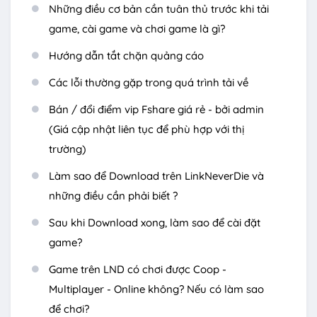
Những điều cơ bản cần tuân thủ trước khi tải
game, cài game và chơi game là gì?
Hướng dẫn tắt chặn quảng cáo
Các lỗi thường gặp trong quá trình tải về
Bán / đổi điểm vip Fshare giá rẻ - bởi admin
(Giá cập nhật liên tục để phù hợp với thị
trường)
Làm sao để Download trên LinkNeverDie và
những điều cần phải biết ?
Sau khi Download xong, làm sao để cài đặt
game?
Game trên LND có chơi được Coop -
Multiplayer - Online không? Nếu có làm sao
để chơi?