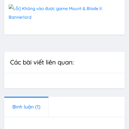
Các bài viết liên quan:
Bình luận
(1)