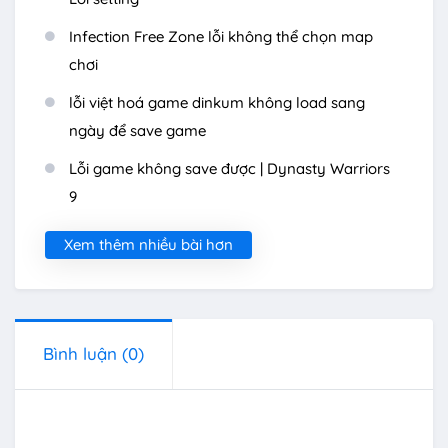
Infection Free Zone lỗi không thể chọn map
chơi
lỗi việt hoá game dinkum không load sang
ngày để save game
Lỗi game không save được | Dynasty Warriors
9
Xem thêm nhiều bài hơn
Bình luận
(0)