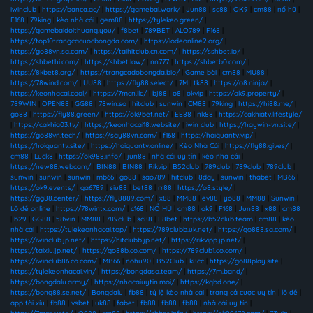
iwinclub
|
https://banca.ac/
|
https://gamebai.work/
|
Jun88
|
sc88
|
OK9
|
cm88
|
nổ hũ
|
F168
|
79king
|
kèo nhà cái
|
gem88
|
https://tylekeo.green/
|
https://gamebaidoithuong.you/
|
f8bet
|
789BET
|
ALO789
|
F168
|
https://top10trangcacuocbongda.com/
|
https://lodeonline2.org/
|
https://go88vn.sa.com/
|
https://taihitclub.cn.com/
|
https://sshbet.io/
|
https://shbethi.com/
|
https://shbet.law/
|
nn777
|
https://shbetb0.com/
|
https://8kbet8.org/
|
https://trangcadobongda.bio/
|
Game bài
|
cm88
|
MU88
|
https://78wind.com/
|
UU88
|
https://fly88.select/
|
7M
|
tk88
|
https://o8.ninja/
|
https://keonhacai.cool/
|
https://7mcn.llc/
|
bj88
|
o8
|
okvip
|
https://ok9.property/
|
789WIN
|
OPEN88
|
GG88
|
78win.so
|
hitclub
|
sunwin
|
CM88
|
79king
|
https://hi88.me/
|
go88
|
https://fly88.green/
|
https://ok9bet.net/
|
EE88
|
nk88
|
https://cakhiatv.lifestyle/
|
https://cakhia03.tv/
|
https://keonhacai18.website/
|
iwin club
|
https://haywin-vn.site/
|
https://go88vn.tech/
|
https://say88vn.com/
|
f168
|
https://hoiquantv.vip/
|
https://hoiquantv.site/
|
https://hoiquantv.online/
|
Kèo Nhà Cái
|
https://fly88.gives/
|
cm88
|
Luck8
|
https://ok988.info/
|
jun88
|
nhà cái uy tín
|
kèo nhà cái
|
https://new88.webcam/
|
BIN88
|
BIN88
|
Rikvip
|
B52club
|
789club
|
789club
|
789club
|
sunwin
|
sunwin
|
sunwin
|
mb66
|
go88
|
sao789
|
hitclub
|
8day
|
sunwin
|
thabet
|
MB66
|
https://ok9.events/
|
ga6789
|
siu88
|
bet88
|
rr88
|
https://o8.style/
|
https://gg88.center/
|
https://fly8889.com/
|
x88
|
MM88
|
ev88
|
yo88
|
MM88
|
Sunwin
|
Lô đề online
|
https://78wintx.com/
|
c168
|
NỔ HŨ
|
cm88
|
ok9
|
F168
|
Jun88
|
x88
|
cm88
|
b29
|
GG88
|
58win
|
MM88
|
789club
|
sc88
|
F8bet
|
https://b52club.team
|
cm88
|
kèo
nhà cái
|
https://tylekeonhacai.top/
|
https://789clubb.uk.net/
|
https://go888.sa.com/
|
https://iwinclub.jp.net/
|
https://hitclubb.jp.net/
|
https://rikvipp.jp.net/
|
https://taixiu.jp.net/
|
https://go88b.co.com/
|
https://789club1.co.com/
|
https://iwinclub86.co.com/
|
MB66
|
nohu90
|
B52Club
|
k8cc
|
https://go88play.site
|
https://tylekeonhacai.vin/
|
https://bongdaso.team/
|
https://7m.band/
|
https://bongdalu.army/
|
https://nhacaiuytin.moi/
|
https://kqbd.one/
|
https://bong88.se.net/
|
Bongdalu
|
fb88
|
tỷ lệ kèo nhà cái
|
trang cá cược uy tín
|
lô đề
|
app tài xỉu
|
fb88
|
vsbet
|
uk88
|
fabet
|
fb88
|
fb88
|
fb88
|
nhà cái uy tín
|