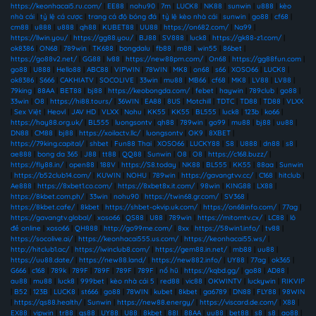
https://keonhacai5.ru.com/
|
EE88
|
nohu90
|
7m
|
LUCK8
|
NK88
|
sunwin
|
u888
|
kèo
nhà cái
|
tỷ lệ cá cược
|
trang cá độ bóng đá
|
tỷ lệ kèo nhà cái
|
sunwin
|
go88
|
cf68
|
cm88
|
u888
|
u888
|
qh88
|
KUBET88
|
UU88
|
https://on682.com/
|
Na99
|
https://llwin.you/
|
https://gg88.you/
|
BJ88
|
SV888
|
luck8
|
https://gk88-z1.com/
|
ok8386
|
ON68
|
789win
|
TK688
|
bongdalu
|
fb88
|
m88
|
win55
|
86bet
|
https://go88v2.net/
|
GG88
|
lv88
|
https://new88pm.com/
|
On68
|
https://gg88fun.com
|
go88
|
U888
|
Hello88
|
ABC88
|
VIPWIN
|
78WIN
|
MK8
|
on68
|
s66
|
XOSO66
|
LUCK8
|
ok8386
|
S666
|
CAKHIATV
|
SOCOLIVE
|
33win
|
mu88
|
MB66
|
cf68
|
MK8
|
LV88
|
LV88
|
79king
|
88AA
|
BET88
|
bj88
|
https://keobongda.com/
|
febet
|
haywin
|
789club
|
go88
|
33win
|
O8
|
https://hi88.tours/
|
36WIN
|
EA88
|
8US
|
Motchill
|
TDTC
|
TD88
|
TD88
|
VLXX
|
Sex Việt
|
Heovl
|
JAV HD
|
VLXX
|
Nohu
|
KK55
|
KK55
|
BL555
|
luck8
|
123b
|
ko66
|
https://hay88.org.uk/
|
BL555
|
luongsontv
|
qh88
|
789win
|
go99
|
mu88
|
bj88
|
uu88
|
DN88
|
CM88
|
bj88
|
https://xoilactv.llc/
|
luongsontv
|
OK9
|
8XBET
|
https://79king.capital/
|
shbet
|
Fun88 Thai
|
XOSO66
|
LUCKY88
|
S8
|
U888
|
dn88
|
s8
|
ae888
|
bong da 365
|
J88
|
tt88
|
QQ88
|
Sunwin
|
O8
|
O8
|
https://c168.buzz/
|
https://fly88.in/
|
open88
|
188V
|
https://S8.today
|
NK88
|
BL555
|
KK55
|
88aa
|
Sunwin
|
https://b52club14.com/
|
KUWIN
|
NOHU
|
789win
|
https://gavangtvv.cc/
|
C168
|
hitclub
|
Ae888
|
https://8xbet1.co.com/
|
https://8xbet8x.it.com/
|
98win
|
KING88
|
LX88
|
https://8kbet.com.ph/
|
33win
|
nohu90
|
https://twin68.gr.com/
|
SV368
|
https://8kbet.cafe/
|
8kbet
|
https://shbet-okvip.uk.com/
|
https://on68info.com/
|
77ag
|
https://gavangtv.global/
|
xoso66
|
QS88
|
U88
|
789win
|
https://mitomtv.cx/
|
LC88
|
lô
đề online
|
xoso66
|
QH888
|
http://go99me.com/
|
8xx
|
https://58win1.info/
|
tv88
|
https://socolive.ai/
|
https://keonhacai555.us.com/
|
https://keonhacai55.ws/
|
http://hitclub1.ac/
|
https://iwinclub8.com/
|
https://gem88.in.net/
|
mb88
|
uu88
|
https://uu88.date/
|
https://new88.land/
|
https://new882.info/
|
UY88
|
77ag
|
ok365
|
G666
|
c168
|
789k
|
789F
|
789F
|
789F
|
789F
|
nổ hũ
|
https://kqbd.gg/
|
go88
|
AD88
|
au88
|
mu88
|
luck8
|
999bet
|
kèo nhà cái 5
|
red88
|
vic88
|
OKWINTV
|
luckywin
|
RIKVIP
|
B52
|
123B
|
LUCK8
|
st666
|
go88
|
78WIN
|
kubet
|
8kbet
|
ga6789
|
DN88
|
FLY88
|
98WIN
|
https://qs88.health/
|
Sunwin
|
https://new88.energy/
|
https://viscard.de.com/
|
X88
|
EX88
|
vipwin
|
tr88
|
qs88
|
UY88
|
U88
|
8kbet
|
88I
|
88AA
|
uu88
|
bet88
|
s8
|
s8
|
ao88
|