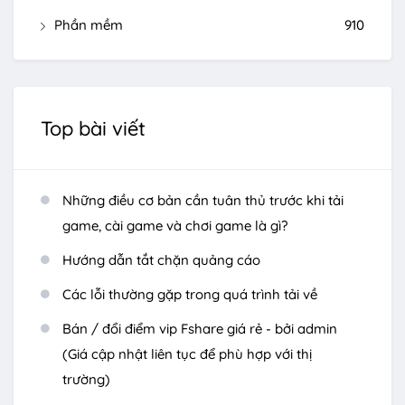
Phần mềm
910
Top bài viết
Những điều cơ bản cần tuân thủ trước khi tải
game, cài game và chơi game là gì?
Hướng dẫn tắt chặn quảng cáo
Các lỗi thường gặp trong quá trình tải về
Bán / đổi điểm vip Fshare giá rẻ - bởi admin
(Giá cập nhật liên tục để phù hợp với thị
trường)