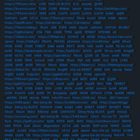
https://789winn.click/
|
LC88
|
NHÀ CÁI BL555
|
KJC
|
xoso66
|
QH88
|
https://kuwinss.com/
|
TG88
|
UU88
|
88kbet
|
vipwin
|
okwin
|
https://dn88tips.com/
|
https://789winn.tech/
|
fb88
|
xx88
|
LLWIN
|
LLWIN
|
LLWIN
|
LLWIN
|
kubet
|
qq88
|
Cakhiatv
|
uy88
|
nổ hũ
|
https://78win.jpn.com/
|
33win
|
kuwin
|
88AA
|
st666
|
vipwin
|
https://zqs88.com/
|
https://o8.dance/
|
https://o8.claims/
|
U888
|
https://78win.holiday/
|
78win
|
c168
|
EX88
|
nk88
|
vipwin
|
cakhiatv
|
OKFUN
|
88JBET
|
https://tg88.miami/
|
VN6
|
F168
|
mb88
|
TP88
|
qq88
|
789BET
|
OPEN88
|
s8
|
https://28bet.it.com/
|
https://789bet.ac/
|
KUWIN
|
s8
|
AO88
|
https://kuwin.mex.com/
|
vipwin
|
https://lv88.ph/
|
33WIN
|
79KING
|
phimmoi
|
https://mm88.tax/
|
go88
|
98win
|
XX88
|
XX88
|
ON68
|
F8BET
|
S666
|
ee88
|
88VV
|
dn88
|
lv88
|
ao88
|
luck8
|
Tài xỉu md5
|
ee88
|
https://keobongda.uk.net/
|
https://qs88.sh/
|
NOHU
|
go99
|
Tài xỉu md5
|
King88
|
qh88
|
nổ hũ
|
lv88
|
nk88
|
https://open88.io/
|
98win
|
QS88
|
s8
|
33win
|
on68
|
RR88
|
XX88
|
EX88
|
789K
|
sunwin
|
lv88
|
CM88
|
33win
|
f168
|
xx8
|
ad88
|
rtzz
|
GO8
|
LV88
|
QS88
|
qh88
|
qh88
|
789win
|
98win
|
8kbet
|
https://8kbet.cz/
|
https://8kbetgroup.org/
|
https://8kbet.fit/
|
Nổ Hũ
|
789WIN
|
king88
|
nhà cái 8KBET
|
AD88
|
XX8
|
abcvip
|
febet
|
KQBD
|
Go88
|
thapcam
|
https://gg888.info/
|
GG88
|
ON68
|
open88
|
https://789winn.games/
|
https://s8top.win/
|
go8
|
kk55
|
ad88
|
xx8
|
QQ88
|
http://qq887p.com/
|
88aa
|
UY88
|
luck8
|
uy88
|
go8
|
Hay88
|
88m
|
f168
|
789BET
|
33WIN
|
X88
|
UY88
|
EA88
|
188V
|
LV88
|
69VN
|
cm88
|
ok365
|
sunwin
|
luck8
|
AO88
|
LV88
|
KUWIN
|
w88
|
qh88
|
7M
|
Bongdalu
|
pg88
|
NK88
|
789WIN
|
UY88
|
ae888
|
HB88
|
ok8386
|
DH88
|
abcvip
|
XX88
|
nohu90 com
|
https://lx88.uk/
|
98win
|
JBO Vietnam
|
https://hi88.spot/
|
kèo bóng đá
|
https://luck88com.net/
|
s666
|
https://open88.gg/
|
88aa
|
Đăng Ký BL555
|
555WIN
|
st666
|
kubet
|
m88
|
8XBET
|
8XBET
|
88VBET
|
fv88
|
58win
|
58win
|
888vi
|
888vnd
|
zx88
|
CAKHIATV
|
Đăng Nhập BL555
|
go99
|
hitclub
|
https://sunwinvy.com/
|
kèo bóng đá
|
https://fv88.best/
|
23win
|
Xoi Lac TV
|
alo789
|
3win
|
https://go8f.co.com/
|
kp88
|
KK55
|
kk55
|
kk55
|
https://win58win.com/
|
33WIN
|
lv88
|
99OK
|
Go8
|
23win
|
68gamebai
|
nổ hũ
|
u88
|
bet88
|
789F archi
|
MM99
|
Jun88
|
king88
|
Jun88
|
https://f8betv1.com/
|
nổ hũ
|
go8
|
vipwin
|
kèo nhà cái
|
NOHU
|
SV388
|
NH88
|
GG88
|
O8
|
https://ok9.today/
|
s666
|
xx88
|
game bai doi thuong
|
RIKVIP
|
THA
BET
|
https://bk8.locker
|
KK55
|
J88
|
U888
|
S8
|
789WIN
|
DN88
|
HI88
|