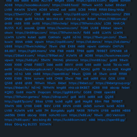
|
XX8
|
xx8
|
ad88
|
BJ88
|
ALO789
|
king88
|
uu88
|
https://qs888.it.com/
|
bgd66
|
sunwin
|
AO88
|
https://xoso66a.uk.com/
|
https://nk88.food/
|
789win
|
win55
|
kubet
|
88vbet
|
LV88
|
KKWIN
|
32WIN
|
AO88
|
WinAZ
|
xx8
|
ad88
|
SC88
|
MM88
|
RR88 Đăng Nhập
|
https://33winf.fun/
|
C168
|
dn88
|
vipwin
|
http://qs88.spot/
|
https://lx886.casino/
|
Z188
|
DN88
|
rikvip
|
go88
|
hitclub
|
kèo nhà cái
|
nhà cái uy tín
|
8xbet
|
https://c168com.vip/
|
dn88
|
nk88
|
tt88
|
ao88
|
https://88vv.help/
|
https://789winn.click/
|
LC88
|
NHÀ CÁI
BL555
|
KJC
|
xoso66
|
QH88
|
https://kuwinss.com/
|
TG88
|
UU88
|
88kbet
|
vipwin
|
okwin
|
https://dn88tips.com/
|
https://789winn.tech/
|
fb88
|
xx88
|
LLWIN
|
LLWIN
|
LLWIN
|
LLWIN
|
kubet
|
qq88
|
Cakhiatv
|
uy88
|
nổ hũ
|
https://78win.jpn.com/
|
33win
|
kuwin
|
88AA
|
st666
|
vipwin
|
https://zqs88.com/
|
https://o8.dance/
|
https://o8.claims/
|
U888
|
https://78win.holiday/
|
78win
|
c168
|
EX88
|
nk88
|
vipwin
|
cakhiatv
|
OKFUN
|
88JBET
|
https://tg88.miami/
|
VN6
|
F168
|
mb88
|
TP88
|
qq88
|
789BET
|
OPEN88
|
s8
|
https://28bet.it.com/
|
https://789bet.ac/
|
KUWIN
|
s8
|
AO88
|
https://kuwin.mex.com/
|
vipwin
|
https://lv88.ph/
|
33WIN
|
79KING
|
phimmoi
|
https://mm88.tax/
|
go88
|
98win
|
XX88
|
XX88
|
ON68
|
F8BET
|
S666
|
ee88
|
88VV
|
dn88
|
lv88
|
ao88
|
luck8
|
Tài xỉu md5
|
ee88
|
https://keobongda.uk.net/
|
https://qs88.sh/
|
NOHU
|
go99
|
Tài xỉu md5
|
King88
|
qh88
|
nổ hũ
|
lv88
|
nk88
|
https://open88.io/
|
98win
|
QS88
|
s8
|
33win
|
on68
|
RR88
|
XX88
|
EX88
|
789K
|
sunwin
|
lv88
|
CM88
|
33win
|
f168
|
xx8
|
ad88
|
rtzz
|
GO8
|
LV88
|
QS88
|
qh88
|
qh88
|
789win
|
98win
|
8kbet
|
https://8kbet.cz/
|
https://8kbetgroup.org/
|
https://8kbet.fit/
|
Nổ Hũ
|
789WIN
|
king88
|
nhà cái 8KBET
|
AD88
|
XX8
|
abcvip
|
febet
|
KQBD
|
Go88
|
max79
|
thapcam
|
https://gg888.info/
|
GG88
|
ON68
|
open88
|
https://789winn.games/
|
https://s8top.win/
|
go8
|
kk55
|
ad88
|
xx8
|
QQ88
|
http://qq887p.com/
|
88aa
|
UY88
|
luck8
|
uy88
|
go8
|
Hay88
|
88m
|
f168
|
789BET
|
33WIN
|
X88
|
UY88
|
EA88
|
188V
|
LV88
|
69VN
|
cm88
|
ok365
|
sunwin
|
luck8
|
AO88
|
LV88
|
KUWIN
|
w88
|
w88
|
7M
|
Bongdalu
|
pg88
|
NK88
|
789WIN
|
UY88
|
ae888
|
HB88
|
ok8386
|
DH88
|
abcvip
|
XX88
|
nohu90 com
|
https://lx88.uk/
|
98win
|
JBO Vietnam
|
https://hi88.spot/
|
kèo bóng đá
|
https://luck88com.net/
|
s666
|
https://open88.gg/
|
88aa
|
Đăng Ký BL555
|
555WIN
|