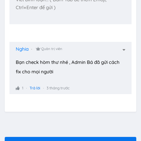
Nghia
Quản trị viên
Bạn check hòm thư nhé , Admin Bá đã gửi cách
fix cho mọi người
1
Trả lời
3 tháng trước