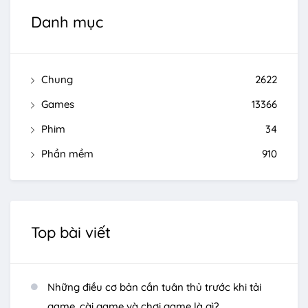
Danh mục
Chung
2622
Games
13366
Phim
34
Phần mềm
910
Top bài viết
Những điều cơ bản cần tuân thủ trước khi tải
game, cài game và chơi game là gì?