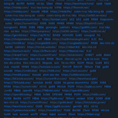
bóng đá
|
Alo789
|
Ae888
|
xôi lạc
|
12bet
|
v9bet
|
https://keonhacai.fund/
|
vip66
|
Vip66
|
https://mb66p.com/
|
truc tiep bong da
|
VIP66
|
https://78winnh.net/
|
https://mb66q.com/
|
Xoso66
|
MB66
|
https://mb66.life/
|
colatv trực tiếp bóng đá
|
colatv
|
colatv truc tiep bong da
|
colatv
|
colatv bóng đá trực tiếp
|
https://ok365.services/
|
https://tylekeonhacai.futbol/
|
https://bshbet.com/
|
b52
|
b52
|
xx88
|
RR88
|
thapcamtv
|
xoilac
|
https://sunwin1.bz/
|
XX88
|
XX88
|
MM88
|
MM88
|
https://bluphim5.com/
|
luongsontv
|
RR88
|
XX88
|
MB66
|
gavangtv
|
cakhiatv
|
https://go88fc.com/
|
trực tiếp
nba
|
soi kèo
|
https://79king.express/
|
https://ok365.center/
|
https://xx88.me.uk/
|
https://gem88.bar/
|
https://vip79.fit/
|
BIN88
|
NOHU90
|
Go88
|
nowgoal
|
7m
|
https://choigamebai.org/
|
ok9
|
MB66
|
https://top10nhacaiuytin.win/
|
KJC
|
8xx
|
https://mm88.io/
|
https://rongbk888.com/
|
https://rongbk666.com/
|
RR88
|
kèo nhà cái
|
bet88
|
cakhiatv
|
https://hitclub.website/
|
https://rikbet.ltd/
|
kèo nhà cái
|
https://bomwin.tech/
|
https://b78win.net/
|
https://f8beta2.me/
|
KJC
|
https://rikvip97.art/
|
https://sunwin97.art/
|
https://kclub.team/
|
SHBET
|
xx88
|
8kbet
|
https://rr88.se.net/
|
kèo nhà cái
|
RR88
|
78win
|
nha cai uy tin
|
ty le ca cuoc
|
7mcn
|
Xóc đĩa online
|
Kèo nhà cái 5
|
88goals
|
iwin
|
Tài xỉu MD5
|
1GOM
|
Rikvip
|
Go88
|
B52
club
|
max88
|
MM88
|
https://iwinclub.ru.com/
|
RIKVIP
|
RIKVIP
|
789win
|
F168
|
go88
|
xoso66
|
https://cm88.dad/
|
https://hi88.uno/
|
https://iwin.sa.com/
|
go88
|
https://mm88.press/
|
Xoso66
|
phim sex vlxx
|
https://xx88brand.com/
|
https://b52club.sa.com/
|
https://sunwin19.cn.com/
|
https://keonhacai.gdn/
|
https://789clubb.one/
|
iwinclub
|
bin88
|
GG88
|
tải game daominhha
|
GG88
|
XX88
|
RR88
|
https://sunwin.talk/
|
nổ hũ
|
go88
|
Hitclub
|
PG99
|
https://pg66.us.com/
|
MB66
|
Jun88
|
MB66
|
open88
|
https://f168slot.com/
|
https://open886.com/
|
https://open88.today/
|
MB66
|
Sv368
|
OPEN88
|
MM88
|
PG99
|
https://hi88s.com/
|
FLY88
|
Bet88
|
nn777
|
MB66
|
https://fly88.uno/
|
789win
|
vaobet
|
SC88
|
GO88
|
dt68
|
kèo nhà cái
|
https://sunwin99.ceo/
|
https://go88.deal/
|
https://hitclubsbs.jp.net/
|
https://keonhacai.voto/
|
GG88
|
https://gg88.co.com/
|
gem88
|
B52
|
nổ hũ
|
https://tylekeonhacai.life/
|
https://new88.biz/
|
PG88
|
Bet168
|
23win
|
RR88
|
Hitclub
|
Go88
|
Iwin
|
sunwin
|
win79
|
V9bet
|
kqbd
|
sunwin
|
33win
|
https://8kbet.org/
|