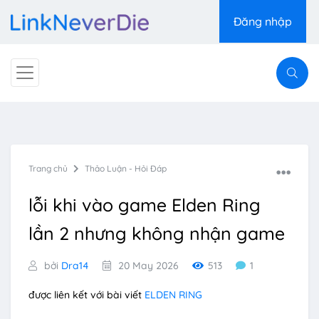
Đăng nhập
Trang chủ
Thảo Luận - Hỏi Đáp
lỗi khi vào game Elden Ring
lần 2 nhưng không nhận game
bởi
Dra14
20 May 2026
513
1
được liên kết với bài viết
ELDEN RING