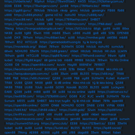
https://shbetk.net/
|
90phut
|
https://78win01.bet/
|
KK55
|
https://92lotterycom.us/
|
EE88
|
EE88
|
https://78wingenz.com/
|
jun88
|
https://789bets.biz/
|
MM88
|
https://gg88.guru/
|
789club
|
789club
|
rikvip
|
gmnc
|
hitclub
|
gavangtv
|
FB88
|
fb88
|
u888
|
https://u888.photo/
|
game nổ hũ
|
nohu90
|
https://u888j.net/
|
https://vnsc88.net/
|
hitclub
|
tg88
|
https://789bethp.com/
|
SHBET
|
https://fly88.co.com/
|
U888
|
c168
|
https://c168mov.com/
|
https://f168.dad/
|
uu88
|
79king
|
https://trangcadobongda.uk.net/
|
https://b52club.to
|
68gb
|
go99
|
au88
|
88xx
|
NK88
|
au88
|
tg88
|
33win
|
tt88
|
mb88
|
33win
|
u888
|
mu88
|
go8
|
x88
|
123b
|
OPEN88
|
luck8
|
OK9
|
789win
|
https://mu88bet.live/
|
sc88
|
https://mmlive.gold
|
ok8386
|
mb88
|
789win
|
B52
|
HITCLUB
|
https://gamebaidoithuong.la
|
ty le bong da
|
https://moviekids.org/
|
8kbet
|
789win
|
SUNWIN
|
GO88
|
hitclub
|
nohu90
|
sumclub
|
68win
|
NOHU90
|
33WIN
|
https://x88.green/
|
shbet
|
Hitclub
|
Hitclub
|
Hit club
|
LLWIN
|
789win
|
go88
|
HITCLUB
|
https://qq8876.net/
|
https://789win8.casino/
|
98win
|
tg88
|
kubet
|
https://fly88.legal/
|
68 game bài
|
mb88
|
MM88
|
hitclub
|
789win
|
Tài Xỉu Online
|
GO88
|
O8
|
https://open88ss.com/
|
kuwin
|
Hay88
|
888NEW
|
789BET
|
https://keonhacai55.fund/
|
BONG88
|
xn88
|
123b
|
8kbet
|
C168
|
RR88
|
kèo nhà cái
|
https://ketquabongda.com.mx/
|
Lc88
|
33win
|
vn88
|
BL555
|
https://x88.ing/
|
TR88
|
hi88
|
f168
|
https://x88.channel/
|
QS88
|
Jun88
|
f168
|
uy88
|
SUNWIN
|
Kubet
|
Kubet77
|
TR88
|
UU88
|
QS88
|
NK88
|
gk88
|
lô đề online
|
Kèo nhà cái
|
tỷ lệ kèo bóng
|
QS88
|
NK88
|
TR88
|
UU88
|
7club
|
sun88
|
GO99
|
Xoso66
|
BL555
|
BL555
|
ao88
|
Luckywin
|
EA88
|
QS88
|
jw88
|
ml88
|
qs88
|
S8
|
sc88
|
tai xiu online
|
vip88
|
https://cakhiatvzz.tv/
|
https://ee8838.com/
|
https://123b888.com/
|
GG88
|
KJC
|
KJC
|
ww88
|
SUNWIN
|
Tài xỉu
Sunwin
|
bl555
|
uu88
|
SHBET
|
kèo trực tuyến
|
tỷ lệ nhà cái
|
8kbet
|
789k
|
open88
|
https://open88v.online/
|
GO99
|
ON68
|
NOHU90
|
GO99
|
DN88
|
LV88
|
VIP66
|
XX88
|
https://lv88.ltd/
|
https://dh88.video/
|
https://sx88.gold/
|
32win
|
https://qs881.ink/
|
https://ev99.eu.com/
|
qh88
|
x88
|
mu88
|
sunwin 68
|
go88
|
rikbet
|
keonhacai
|
https://keonhacaivnic.com/
|
iwin
|
taixiu88.io
|
gem88
|
keonhacai
|
rikbet
|
go88
|
sunwin
|
https://sunwin07sh.org
|
https://gmnc.club/
|
EE88
|
https://123bett.io/
|
EE88
|
33WIN
|
kubet
|
au88
|
au88
|
Luck8
|
https://luck8.so/
|
BL555
|
BL555
|
https://kp88.social/
|
open88
|
79king
|
AE888
|
AE888
|
uy88
|
x88
|
z188
|
daga88
|
33win
|
188bet
|
fabet
|