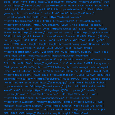
big88
|
go88
|
nohu
|
bet88
|
https://uy88.de.com/
|
HITCLUB
|
https://uu88n.org/
|
tr88
|
sunwin
|
https://qh88kyc.com/
|
https://rr886j.com/
|
ae888
|
mcw
|
kuwin
|
88bet
|
x88
|
ao88
|
qq88
|
J88
|
sumclub
|
go88
|
B52 club
|
https://shbet.health/
|
33win
|
99ok
|
gavangtv
|
https://vnew88.net/
|
nohu
|
FLY88
|
mu88
|
https://qs88.team/
|
https://luongsontv.llc/
|
hz88
|
68win
|
https://soikeonhacai.one/
|
https://hitcluba.cn.com/
|
XX88
|
8XBET
|
https://rikvip.mx/
|
https://go88hv.com/
|
https://sunwinn.in.net/
|
http://7899club.com/
|
Uy88
|
VN168
|
socolive
|
xocdia88
|
https://luck8.dad
|
LV88
|
ao88
|
DN88
|
https://58win.autos/
|
8XBET
|
Fun88
|
Hitclub
|
68win
|
Fun88
|
https://qs88.free/
|
https://vipwin.green/
|
rr88
|
https://gg88.directory
|
GG88
|
hitclub
|
gem88
|
kubet
|
https://c168.zone/
|
Sunwin
|
79KING
|
23win
|
tỷ lệ bóng
đá trực tuyến
|
U888
|
U888
|
hubet
|
ee88
|
ao88
|
88vv
|
x88
|
23win
|
dn88
|
ga888
|
vn168
|
vn168
|
vn168
|
Hay88
|
Hay88
|
Hay88
|
https://nhacaiuytin.ro/
|
Bom win
|
xóc đĩa
online
|
https://ok9.show/
|
BL555
|
EE88
|
789win
|
uu88
|
sunwin
|
8XBET
|
https://8xbettaz.com/
|
Go99
|
123b chính chủ
|
AO88
|
https://91clubb.in/
|
TG88
|
Tg88
đăng nhập
|
Qh88
|
https://123b3.com/
|
http://c168.giving/
|
keonhacai
|
https://hello88a.co.com/
|
https://gameb52.app
|
Jun88
|
sunwin
|
https://7m.vin/
|
Game
Bài
|
qs88
|
vn88
|
88VV
|
https://hay-88.in.net/
|
KJC
|
kubetvi.co
|
8KBET
|
lương sơn tv
|
F168
|
game bài đổi thưởng
|
https://789club1.today
|
https://sunwing.jp.net/
|
nowgoal
|
8xbet
|
WE88
|
789club
|
hitclub
|
b52club
|
iwinclub
|
rikvip
|
net88
|
max88
|
bin88
|
sc88
|
https://hitclub9.it.com/
|
XX88
|
dn88
|
https://go8f.design/
|
BL555
|
Sunwin
|
qq88
|
Xóc
đĩa online
|
twin68
|
23WIN
|
https://55club.pro/
|
MB66
|
MMOO
|
HM88
|
Open88
|
Hay88
|
UY88
|
ALO789
|
68gamebai
|
https://uu88.nagoya/
|
sc88
|
RR88
|
b52club
|
Kubet
|
https://zowin.it.com
|
O8
|
https://sunwinvv.com/
|
bj 88
|
J188
|
UU88
|
nk88
|
ae888
|
xoso66
|
ee88
|
kqxs.vip
|
https://u888.gallery/
|
QS88
|
https://uy88.com.de/
|
https://uy88.in.net/
|
https://ea88.mex.com/
|
KJC
|
https://hbet.red/
|
LLwin
|
https://hitclub68.cn.com/
|
https://keonhacaitv.io/
|
https://sunwinn.cat/
|
https://sunwin68.cn.com/
|
https://hitclubvn.ch/
|
ok8386
|
https://sc88.link/
|
PG66
|
luckywin
|
https://mm88.report/
|
ON68
|
RR88
|
Kingfun
|
Kèo Nhà Cái
|
O8
|
EA88
|
68WIN
|
MMOO
|
u888ez.com
|
tg88
|
sc88
|
u888
|
u888
|
https://good88.gives/
|
j88
|
f168
|
RR88
|
C168
|
https://hi88com.biz/
|
say88
|
say88
|
28bet
|
ON68
|