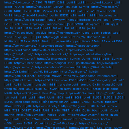
https://kkwin.co.com/
|
789f
|
789BET
|
QS88
|
ae888
|
qs88
|
https://m88.actor/
|
bj88
|
8xbet
|
789win
|
https://nohu52.art
|
789win
|
789 club
|
Sunwin
|
https://m88zo.com/
|
GG88
|
NK88
|
FV88
|
TG88
|
Vipwin
|
EA88
|
HITCLUB
|
uu88
|
VIP66
|
78WIN
|
Go88
|
Vin88
|
https://hitclub88.studio/
|
bet88
|
EG333
|
lc88
|
uu88
|
mb88
|
nhà cái uy tín
|
23win
|
https://789bet7a.com/
|
jun88
|
winvn
|
Ae888
|
xocdia88
|
888VI
|
888P
|
99WIN
|
LV88
|
Luck8.com
|
https://go88media.com/
|
QS88
|
99OK
|
s8tvq.com
|
U888
|
qq88
|
Jun88
|
U888
|
U888
|
ao88
|
go88
|
789win
|
88I
|
88I
|
U888
|
jun88
|
https://new889.blue/
|
789club
|
https://keonhacai9.vip/
|
U888
|
u888
|
sodo66
|
Go8
|
23win
|
789p
|
go88
|
KQBD
|
https://gg88vn.net/
|
https://bj88ac.com/
|
uu88
|
Mu88.com
|
789win
|
FV88
|
78win
|
https://mv88z.app/
|
hitclub
|
23win
|
98win
|
ok8386
|
https://sunwin1.com.co/
|
https://go88a.bid/
|
https://hitclub1.jpn.com/
|
https://iwin.it.com/
|
https://789club63.com/
|
https://rikvipv2.com/
|
https://rikvip3.jp.net/
|
https://keonhacai5.hot/
|
https://gamebaidoithuong1.io/
|
https://sunwin1.jp.net/
|
https://sc88.solutions/
|
sunwin
|
Jun88
|
U888
|
U888
|
Sunwin
|
RR88
|
https://f8betv1.com/
|
https://bongdalu.cfd/
|
go88com.club
|
haywinvip.jp.net
|
https://kqbd.sa.com/
|
https://keonhacai52.sa.com/
|
S8
|
https://78win.dental/
|
https://c168.info/
|
https://fly888y.com/
|
https://go88p.one/
|
iWin68
|
https://go88bet.in.net/
|
nowgoal
|
Mmwin
|
https://c168game.com/
|
zowinmoi.com
|
https://789-club.best
|
https://b52club-vn.com
|
PG88
|
vf555
|
Fun88dangnhap.net
|
w88
|
w88
|
AU88
|
kubet
|
trang chủ mb88
|
trang chủ au88
|
trang chủ x88
|
trang chủ tg88
|
trang chủ c168
|
XX88
|
xx88
|
S8
|
33win
|
cakhiatv
|
8kbet
|
UY88
|
bet88
|
lô đề online
|
NK88
|
https://nk88.gives/
|
llwin đăng nhập
|
https://u888bet.live/
|
https://mm88t.dev/
|
s8
|
tg88
|
hz88
|
qs88
|
MB66
|
UU88
|
GO8
|
uu88
|
SC88
|
on68
|
BL555
|
BL555
|
BL555
|
BL555
|
cổng game hitclub
|
cổng game sunwin
|
8XBET
|
8XBET
|
Sunwin
|
thapcam
|
8DAY
|
KING88
|
j88
|
https://qs88.baby/
|
https://c168.guru/
|
uu88
|
hubet
|
sunwin
|
hi88
|
TX88
|
DABET
|
DA88
|
TA88
|
SIN88
|
11BET
|
VIN88
|
DU88
|
9bet
|
bu88
|
Oxbet
|
haywin
|
https://say88vn.site/
|
hitclub
|
99ok
|
https://sunwin29.com/
|
nohu
|
az888
|
ug88
|
ea88
|
S666
|
789win
|
s666
|
sunwin
|
sunwin
|
https://keonhacai5.boats/
|
sv368hn.com
|
SV388
|
Kubet
|
https://alo789apk.app/
|
https://hitclub1.guru/
|
https://b52.ventures/
|
https://luongson117.tv/
|
https://8kbettt.co/
|
lv88
|
qh88
|
GO99
|