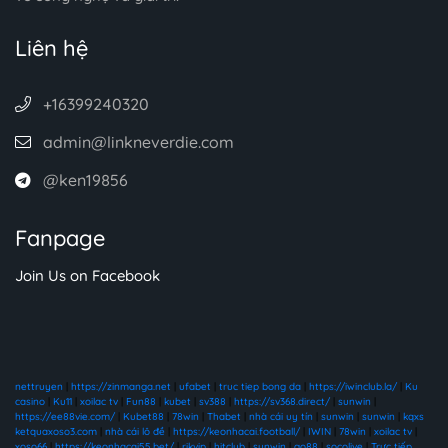
Liên hệ
+16399240320
admin@linkneverdie.com
@ken19856
Fanpage
Join Us on Facebook
nettruyen
|
https://zinmanga.net
|
ufabet
|
truc tiep bong da
|
https://iwinclub.la/
|
Ku
casino
|
Ku11
|
xoilac tv
|
Fun88
|
kubet
|
sv388
|
https://sv368.direct/
|
sunwin
|
https://ee88vie.com/
|
Kubet88
|
78win
|
Thabet
|
nhà cái uy tín
|
sunwin
|
sunwin
|
kqxs
ketquaxoso3.com
|
nhà cái lô đề
|
https://keonhacai.football/
|
IWIN
|
78win
|
xoilac tv
|
xoso66
|
https://keonhacai55.bet/
|
rikvip
|
hitclub
|
sunwin
|
go88
|
socolive
|
Trực tiếp