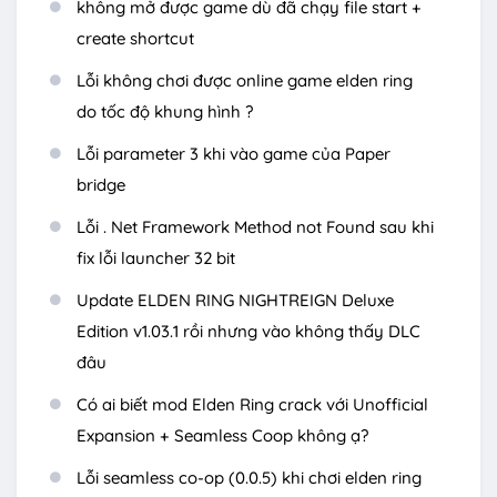
không mở được game dù đã chạy file start +
create shortcut
Lỗi không chơi được online game elden ring
do tốc độ khung hình ?
Lỗi parameter 3 khi vào game của Paper
bridge
Lỗi . Net Framework Method not Found sau khi
fix lỗi launcher 32 bit
Update ELDEN RING NIGHTREIGN Deluxe
Edition v1.03.1 rồi nhưng vào không thấy DLC
đâu
Có ai biết mod Elden Ring crack với Unofficial
Expansion + Seamless Coop không ạ?
Lỗi seamless co-op (0.0.5) khi chơi elden ring