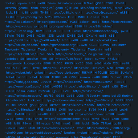
nhatvip
|
vipwin
|
tr88
|
nk88
|
56win
|
hitclub.compare
|
123bet
|
QS88
|
TG88
|
DN88
|
789WIN
|
gem88
|
fb88
|
trang chủ go88
|
tỷ lệ kèo
|
kèo bóng đá hôm nay
|
rikvip
|
vin777
|
lucky88
|
mb88
|
ao88
|
TK88
|
https://ao88.uk.net/
|
https://xoso66a.co.com/
|
nk88
|
LUCK8
|
https://ao88y.top
|
6623
|
H19.com
|
tt88
|
DN88
|
OPEN88
|
C168
|
https://xx88.uk.com/
|
https://gg88se.com/
|
PG66
|
88kbet
|
uu88
|
https://lc88.website/
|
https://vipwin.luxury/
|
au88
|
grandpashabet
|
EE88
|
https://88i.mobile/
|
https://88m.ae.org/
|
88M
|
88M
|
AO88
|
88M
|
Luck8
|
https://88aa.technology
|
jw88
|
98Win
|
TG88
|
DH88
|
AO88
|
123B
|
Luck8
|
DN88
|
Go8
|
OKWIN
|
ao88
|
x88
|
https://ao88.cx/
|
https://nk88.select/
|
tr88
|
nk88
|
uu88
|
https://vsbet.love/
|
https://soikeo.jpn.com/
|
https://gamebai.ae.org/
|
23win
|
GG88
|
LLWIN
|
Tieulamtv
|
Tieulamtv
|
Tieulamtv
|
Tieulamtv
|
Tieulamtv
|
Tieulamtv
|
Tieulamtv
|
vu88
|
https://hitclub88.net/
|
C168
|
S666
|
https://s666.holiday/
|
đá gà trực tiếp
|
RR99
|
Vaidebet
|
S8
|
socolive
|
tk88
|
S8
|
https://fv88.food/
|
86bet
|
sunwin
|
hitclub
|
Luongsontv
|
Luongsontv
|
EE88
|
BL555
|
KK55
|
KK55
|
S666
|
s666
|
vip66
|
123b
|
ee88
|
XX8
|
AD88
|
UY88
|
UY88
|
https://s88.za.com/
|
https://hz88site.com
|
123b
|
sv388
|
qs88
|
https://vsbet.link/
|
onbet
|
https://febetvip.it.com/
|
RIKVIP
|
HITCLUB
|
GO88
|
SUNWIN
|
fabet
|
net88
|
mubet
|
AE888
|
AE888
|
o8
|
ON68
|
sunwin
|
uu88
|
88M
|
Sunwin
|
KO66
|
https://alahlyg.sa.com/
|
789win
|
https://on686.com/
|
https://on683.com/
|
F8BET
|
https://keonhacai5.com/
|
s666
|
ok8386
|
https://tylekeo88s.com/
|
qq88
|
c168
|
33win
|
BET88
|
nổ hũ
|
onbet
|
b52club
|
QS88
|
FV88
|
https://xoilac.movie/
|
https://rakhoitv.network/
|
alo789
|
GG88
|
Go88
|
LC88
|
789bet.tv
|
game bài đổi thưởng
|
kèo nhà cái 5
|
Luckywin
|
https://mobamonster.com/
|
https://on68i.com/
|
PG99
|
PG88
|
BET88
|
123bet
|
go88
|
go88
|
789bet
|
https://kubet773.com/
|
https://kubetqw.com/
|
https://mu886.pizza/
|
F168
|
ok8386
|
LX88
|
lương sơn tv
|
SV66
|
NK88
|
Luck8
|
Luck8
|
DN88
|
Bet88
|
Bet88
|
new88
|
O8
|
cf789
|
f168
|
https://on68c.com/
|
cm88
|
Jun88
|
JW88
|
cm88
|
F168
|
on68
|
https://taixiuonline.direct
|
w88
|
rikvip
|
HZ88
|
LX88
|
u888
|
jw88
|
lv88
|
98win
|
ml88.vegas
|
VIP66
|
mv66
|
ml88
|
luck8
|
S666
|
789bet
|
qq88
|
Sunwin
|
8kbet
|
MK8
|
https://cakhiatv.express/
|
39bet
|
https://nhacaiuytin88.ae.org/
|
nohu90 com
|
https://go88club.ru.com/
|
kingfun
|
thabet
|
https://kqbd.mx
|
PG88
|
ok8386
|
https://cakhiatv365.com/
|
nowgoal
|
https://keonhacai5.ru.com/
|
EE88
|