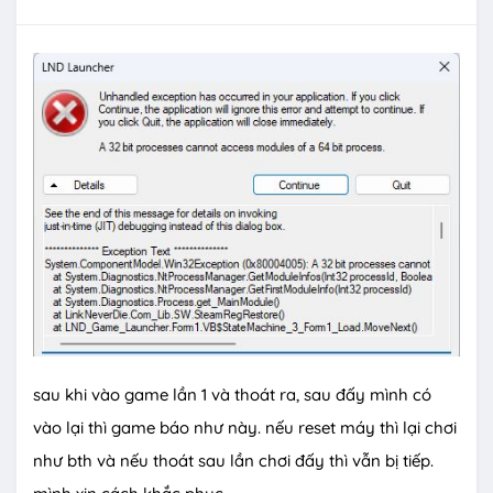
sau khi vào game lần 1 và thoát ra, sau đấy mình có
vào lại thì game báo như này. nếu reset máy thì lại chơi
như bth và nếu thoát sau lần chơi đấy thì vẫn bị tiếp.