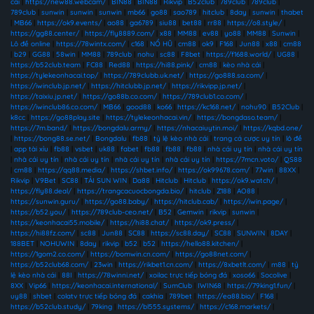
cái
|
https://new88.webcam/
|
BIN88
|
BIN88
|
Rikvip
|
B52club
|
789club
|
789club
|
789club
|
sunwin
|
sunwin
|
sunwin
|
mb66
|
go88
|
sao789
|
hitclub
|
8day
|
sunwin
|
thabet
|
MB66
|
https://ok9.events/
|
ao88
|
ga6789
|
siu88
|
bet88
|
rr88
|
https://o8.style/
|
https://gg88.center/
|
https://fly8889.com/
|
x88
|
MM88
|
ev88
|
yo88
|
MM88
|
Sunwin
|
Lô đề online
|
https://78wintx.com/
|
c168
|
NỔ HŨ
|
cm88
|
ok9
|
F168
|
Jun88
|
x88
|
cm88
|
b29
|
GG88
|
58win
|
MM88
|
789club
|
nohu
|
sc88
|
F8bet
|
https://f1688.world/
|
UG88
|
https://b52club.team
|
FC88
|
Red88
|
https://hi88.pink/
|
cm88
|
kèo nhà cái
|
https://tylekeonhacai.top/
|
https://789clubb.uk.net/
|
https://go888.sa.com/
|
https://iwinclub.jp.net/
|
https://hitclubb.jp.net/
|
https://rikvipp.jp.net/
|
https://taixiu.jp.net/
|
https://go88b.co.com/
|
https://789club1.co.com/
|
https://iwinclub86.co.com/
|
MB66
|
good88
|
ko66
|
https://kc168.net/
|
nohu90
|
B52Club
|
k8cc
|
https://go88play.site
|
https://tylekeonhacai.vin/
|
https://bongdaso.team/
|
https://7m.band/
|
https://bongdalu.army/
|
https://nhacaiuytin.moi/
|
https://kqbd.one/
|
https://bong88.se.net/
|
Bongdalu
|
fb88
|
tỷ lệ kèo nhà cái
|
trang cá cược uy tín
|
lô đề
|
app tài xỉu
|
fb88
|
vsbet
|
uk88
|
fabet
|
fb88
|
fb88
|
fb88
|
nhà cái uy tín
|
nhà cái uy tín
|
nhà cái uy tín
|
nhà cái uy tín
|
nhà cái uy tín
|
nhà cái uy tín
|
https://7mcn.voto/
|
QS88
|
cm88
|
https://qq88.media/
|
https://shbet.info/
|
https://ok99678.com/
|
77win
|
88XX
|
Rikvip
|
V9Bet
|
SC88
|
TẢI SUN WIN
|
Da88
|
Hitclub
|
Hitclub
|
https://ok9.watch/
|
https://fly88.deal/
|
https://trangcacuocbongda.bio/
|
hitclub
|
Z188
|
AO88
|
https://sunwin.guru/
|
https://go88.baby/
|
https://hitclub.cab/
|
https://iwin.page/
|
https://b52.you/
|
https://789club-ceo.net/
|
B52
|
Gemwin
|
rikvip
|
sunwin
|
https://keonhacai55.mobile/
|
https://hi88.chat/
|
https://ok9.press/
|
https://hi88fz.com/
|
sc88
|
Jun88
|
SC88
|
https://sc88.day/
|
SC88
|
SUNWIN
|
8DAY
|
188BET
|
NOHUWIN
|
8day
|
rikvip
|
b52
|
b52
|
https://hello88.kitchen/
|
https://1gom2.co.com/
|
https://bomwin.cn.com/
|
https://go88net.com/
|
https://b52club68.com/
|
23win
|
https://rikbet1.cn.com/
|
https://8xbetlt.com/
|
m88
|
tỷ
lệ kèo nhà cái
|
88I
|
https://78winni.net/
|
xoilac trực tiếp bóng đá
|
xoso66
|
Socolive
|
8XX
|
Vip66
|
https://keonhacai.international/
|
SumClub
|
IWIN68
|
https://79king1.fun/
|
uy88
|
shbet
|
colatv trực tiếp bóng đá
|
cakhia
|
789bet
|
https://ea88.bio/
|
F168
|
https://b52club.study/
|
79king
|
https://bl555.systems/
|
https://c168.markets/
|