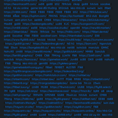
https://keonhacaitop.com/
|
https://manclub99.com/
|
Bomwin
|
https://keonhacai95.com/
|
xx88
|
go88
|
b52
|
789club
|
rikvip
|
go88
|
hitclub
|
socolive
|
nổ hũ
|
tài xỉu online
|
game bài đổi thưởng
|
b52club
|
kèo nhà cái
|
sunwin
|
iwin
|
i9bet
|
https://rr88it.com/
|
FB88
|
FB88
|
FB88
|
FB88
|
FB88
|
b52
|
https://789clubze.win/
|
RR88
|
สล็อต
|
https://luphim.com/
|
79KING
|
https://kjc.football/
|
B52 club
|
Bong88
|
Sunwin
|
xem phim fun
|
ae888
|
CM88
|
https://88aa.actor/
|
https://b52club.money/
|
Max88
|
go88
|
https://keobongda.cafe/
|
uu88
|
KJC
|
https://luongsontv23.com/
|
https://cm88.vision/
|
ee88
|
https://socolive.studio/
|
open88
|
https://new88.market/
|
https://28bet.blue/
|
78Win
|
789club
|
7m
|
https://hi88c.com/
|
https://f8bet.dental/
|
go88
|
Socolive
|
F168
|
FB88
|
socolive1 com
|
https://thienhabet.ru.com/
|
E88
|
https://www.fly888.club/
|
hitclub
|
hitclub
|
https://mu88.help/
|
https://sunwinn.za.com/
|
https://go881.jp.net/
|
https://lodeonline.gb.net/
|
Nổ hũ
|
https://bom.win/
|
Ngonclub
|
f168
|
33win
|
https://bongdalu88.co/
|
kèo nhà cái
|
net88
|
iwinclub
|
manclub
|
GMNC
|
Nohu90
|
cm88
|
https://new88.movie/
|
https://go88club4.com/
|
MM88
|
Sanclub
|
https://bet88.graphics/
|
CM88
|
C168
|
79King
|
LLWIN
|
f168
|
https://2ok9.com/
|
sc88
|
iwinclub
|
https://banca.ac/
|
https://gamebai.work/
|
Jun88
|
sc88
|
OK9
|
cm88
|
nohu90
|
F168
|
79king
|
kèo nhà cái
|
gem88
|
https://tylekeo.green/
|
https://gamebaidoithuong.you/
|
f8bet
|
789BET
|
ALO789
|
F168
|
https://top10trangcacuocbongda.com/
|
https://lodeonline2.org/
|
https://go88vn.sa.com/
|
https://taihitclub.cn.com/
|
https://sshbet.io/
|
https://shbethi.com/
|
https://shbet.law/
|
nn777
|
PG66
|
RR88
|
https://shbetb0.com/
|
https://8kbet8.org/
|
https://trangcadobongda.bio/
|
Game bài
|
7m cn
|
23win
|
https://f8bet.luxury/
|
cm88
|
MU88
|
https://78wind.com/
|
UU88
|
https://fly88.select/
|
7M
|
tg88
|
https://o8.ninja/
|
https://keonhacai.cool/
|
https://7mcn.llc/
|
bj88
|
o8
|
okvip
|
https://ok9.property/
|
789WIN
|
OPEN88
|
GG88
|
78win.so
|
hitclub
|
sunwin
|
CM88
|
79king
|
https://hi88.me/
|
go88
|
https://fly88.green/
|
https://ok9bet.net/
|
EE88
|
nk88
|
https://cakhiatv.lifestyle/
|
https://cakhia03.tv/
|
https://keonhacai18.website/
|
iwin club
|
https://haywin-vn.site/
|
https://go88vn.tech/
|
https://say88vn.com/
|
f168
|
https://hoiquantv.vip/
|
https://hoiquantv.site/
|
https://hoiquantv.online/
|
Kèo Nhà Cái
|
https://fly88.gives/
|
cm88
|
Luck8
|
https://ok988.info/
|
jun88
|
nhà cái uy tín
|
kèo nhà