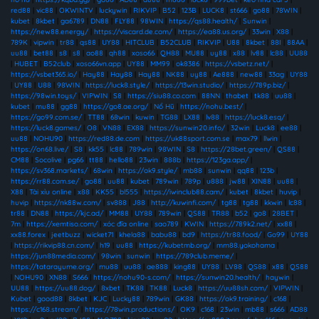
red88
|
vic88
|
OKWINTV
|
luckywin
|
RIKVIP
|
B52
|
123B
|
LUCK8
|
st666
|
go88
|
78WIN
|
kubet
|
8kbet
|
ga6789
|
DN88
|
FLY88
|
98WIN
|
https://qs88.health/
|
Sunwin
|
https://new88.energy/
|
https://viscard.de.com/
|
https://ea88.us.org/
|
33win
|
X88
|
789K
|
vipwin
|
tr88
|
qs88
|
UY88
|
HITCLUB
|
B52CLUB
|
RIKVIP
|
U88
|
8kbet
|
88I
|
88AA
|
uu88
|
bet88
|
s8
|
s8
|
ao88
|
qh88
|
xoso66
|
QH88
|
MU88
|
uy88
|
x88
|
lv88
|
lc88
|
UU88
|
HUBET
|
B52club
|
xoso66vn.app
|
UY88
|
MM99
|
ok8386
|
https://vsbetz.net/
|
https://vsbet365.io/
|
Hay88
|
Hay88
|
Hay88
|
NK88
|
uy88
|
Ae888
|
new88
|
33ag
|
UY88
|
UY88
|
U88
|
98WIN
|
https://luck8.style/
|
https://13win.studio/
|
https://789p.biz/
|
https://98win.toys/
|
VIPWIN
|
S8
|
https://siu88.co.com
|
88NN
|
thabet
|
tk88
|
uu88
|
kubet
|
mu88
|
gg88
|
https://go8.ae.org/
|
Nổ Hũ
|
https://nohu.best/
|
https://go99.com.se/
|
TT88
|
68win
|
kuwin
|
TG88
|
LX88
|
lv88
|
https://luck8.esq/
|
https://luck8.games/
|
O8
|
VN88
|
EX88
|
https://sunwin20.info/
|
32win
|
Luck8
|
ee88
|
uu88
|
NOHU90
|
https://red88.de.com
|
https://uk88sport.com.se
|
max79
|
llwin
|
https://on68.live/
|
S8
|
kk55
|
lc88
|
789win
|
98WIN
|
S8
|
https://28bet.green/
|
QS88
|
CM88
|
Socolive
|
pg66
|
tt88
|
hello88
|
23win
|
888b
|
https://123ga.app/
|
https://sv368.markets/
|
68win
|
https://ok9.style/
|
mb88
|
sunwin
|
qq88
|
123b
|
https://rr88.com.se/
|
go88
|
uu88
|
kubet
|
789win
|
789p
|
u888
|
jw88
|
XIN88
|
uu88
|
X88
|
Tài xỉu online
|
x88
|
KK55
|
bl555
|
https://iwinclub88.cam/
|
kubet
|
8kbet
|
huvip
|
huvip
|
https://nk88w.com/
|
sv888
|
J88
|
http://kuwinfi.com/
|
tg88
|
tg88
|
kkwin
|
lc88
|
tr88
|
DN88
|
https://kjc.ad/
|
MM88
|
UY88
|
789win
|
QS88
|
TR88
|
b52
|
go8
|
28BET
|
7m
|
https://xemtiso.com/
|
xóc đĩa online
|
sao789
|
KWIN
|
https://789k2.net/
|
xx88
|
xx88.forex
|
jeetbuzz
|
wicket71
|
khela88
|
babu88
|
bd9
|
https://tr88.food/
|
Go99
|
UY88
|
https://rikvip88.cn.com/
|
h19
|
uu88
|
https://kubetmb.org/
|
mm88.yokohama
|
https://jun88media.com/
|
98win
|
sunwin
|
https://789club.meme/
|
https://tatarayume.org/
|
mu88
|
uu88
|
ae888
|
king88
|
UY88
|
LV88
|
QS88
|
x88
|
QS88
|
NOHU90
|
XN88
|
S666
|
https://nohu90-s.com/
|
https://sunwin20.health/
|
haywin
|
UU88
|
https://uu88.dog/
|
8xbet
|
TK88
|
TK88
|
Luck8
|
https://uu88sh.com/
|
VIPWIN
|
Kubet
|
good88
|
8kbet
|
KJC
|
Lucky88
|
789win
|
GK88
|
https://ok9.training/
|
c168
|
https://c168.stream/
|
https://78win.productions/
|
OK9
|
c168
|
23win
|
mb88
|
s666
|
AD88