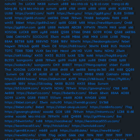
nohu90
|
7m
|
LUCK8
|
NK88
|
sunwin
|
u888
|
kèo nhà cái
|
tỷ lệ cá cược
|
trang cá độ
bóng đá
|
tỷ lệ kèo nhà cái
|
sunwin
|
go88
|
cf68
|
cm88
|
u888
|
u888
|
qh88
|
KUBET88
|
UU88
|
https://on682.com/
|
Na99
|
https://llwin.you/
|
https://gg88.you/
|
BJ88
|
SV888
|
luck8
|
https://gk88-z1.com/
|
ok8386
|
ON68
|
789win
|
TK688
|
bongdalu
|
fb88
|
m88
|
win55
|
86bet
|
https://go88v2.net/
|
qs88
|
GG88
|
lv88
|
https://new88pm.com/
|
On68
|
https://gg88fun.com
|
go88
|
U888
|
Hello88
|
ABC88
|
VIPWIN
|
78WIN
|
MK8
|
on68
|
s66
|
XOSO66
|
LUCK8
|
88M
|
uy88
|
mb88
|
QS88
|
ST666
|
DN88
|
GO99
|
KO66
|
QS88
|
ok8386
|
S666
|
CAKHIATV
|
SOCOLIVE
|
33win
|
mu88
|
MB66
|
cf68
|
MK8
|
LV88
|
LV88
|
79king
|
88AA
|
BET88
|
bj88
|
888VND
|
TG88
|
188V
|
98WIN
|
https://keobongda.com/
|
febet
|
haywin
|
789club
|
go88
|
33win
|
O8
|
https://hi88.tours/
|
36WIN
|
EA88
|
8US
|
Motchill
|
TDTC
|
TD88
|
TD88
|
VLXX
|
Sex Việt
|
Heovl
|
JAV HD
|
VLXX
|
Nohu
|
NOHU
|
23win
|
https://ok9.today/
|
KK55
|
KK55
|
BL555
|
luck8
|
123b
|
ko66
|
https://hay88.org.uk/
|
BL555
|
luongsontv
|
qh88
|
789win
|
go99
|
mu88
|
bj88
|
uu88
|
DN88
|
CM88
|
bj88
|
https://xoilactv.llc/
|
luongsontv
|
OK9
|
8XBET
|
https://79king.capital/
|
shbet
|
Fun88
Thai
|
XOSO66
|
LUCKY88
|
S8
|
U888
|
dn88
|
s8
|
ae888
|
bong da 365
|
J88
|
tt88
|
QQ88
|
Sunwin
|
O8
|
O8
|
s8
|
AU88
|
s8
|
s8
|
Hubet
|
Win55
|
MM88
|
XN88
|
Cakhiatv
|
HM88
|
https://u8888.house/
|
https://e68win.net
|
ev99
|
https://c168.buzz/
|
https://fly88.in/
|
open88
|
188V
|
https://S8.today
|
NK88
|
BL555
|
KK55
|
88aa
|
Sunwin
|
https://b52club14.com/
|
KUWIN
|
NOHU
|
789win
|
https://gavangtvv.cc/
|
C168
|
lx88
|
Ae888
|
https://8xbet1.co.com/
|
https://8xbet8x.it.com/
|
98win
|
68win
|
88AA
|
AO88
|
GO99
|
LLWIN
|
GG88
|
F8BET
|
555win
|
mb88
|
AO88
|
KING88
|
LX88
|
https://8kbet.com.ph/
|
33win
|
nohu90
|
https://twin68.gr.com/
|
SV368
|
https://8kbet.cafe/
|
8kbet
|
https://shbet-okvip.uk.com/
|
https://on68info.com/
|
77ag
|
https://gavangtv.global/
|
xoso66
|
GO8
|
U88
|
789win
|
https://mitomtv.cx/
|
LC88
|
lô đề
online
|
xoso66
|
kèo nhà cái
|
789WIN
|
rs88
|
QH888
|
http://go99me.com/
|
8xx
|
https://58win1.info/
|
tv88
|
https://socolive.ai/
|
https://keonhacai555.us.com/
|
https://keonhacai55.ws/
|
http://hitclub1.ac/
|
https://iwinclub8.com/
|
https://gem88.in.net/
|
mb88
|
uu88
|
https://uu88.date/
|
https://new88.land/
|
https://new882.info/
|
UY88
|
77ag
|
ok365
|
G666
|
c168
|
789k
|
789F
|
789F
|
789F
|
789F
|
nổ hũ
|
https://kqbd.gg/
|
go88
|
AD88
|
au88
|
mu88
|
luck8
|
999bet
|
kèo nhà cái 5
|