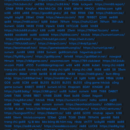
https://hitclubvn.ch/
|
ok8386
|
https://sc88.link/
|
PG66
|
luckywin
|
https://mm88.report/
|
ON68
|
RR88
|
Kingfun
|
Kèo Nhà Cái
|
O8
|
EA88
|
68WIN
|
MMOO
|
u888ez.com
|
tg88
|
sc88
|
u888
|
u888
|
https://good88.gives/
|
j88
|
f168
|
RR88
|
C168
|
https://hi88com.biz/
|
say88
|
say88
|
28bet
|
ON68
|
https://kkwin.co.com/
|
789f
|
789BET
|
QS88
|
ae888
|
qs88
|
https://m88.actor/
|
bj88
|
8xbet
|
789win
|
https://nohu52.art
|
789win
|
789 club
|
Sunwin
|
GG88
|
NK88
|
FV88
|
Vipwin
|
EA88
|
HITCLUB
|
Go88
|
Vin88
|
https://hitclub88.studio/
|
lc88
|
uu88
|
mb88
|
23win
|
https://789bet7a.com/
|
winvn
|
Ae888
|
xocdia88
|
ao88
|
sodo66
|
https://bj88ac.com/
|
hitclub
|
https://sunwin1.com.co/
|
https://go88a.bid/
|
https://hitclub1.jpn.com/
|
https://iwin.it.com/
|
https://789club63.com/
|
https://rikvipv2.com/
|
https://rikvip3.jp.net/
|
https://keonhacai5.hot/
|
https://gamebaidoithuong1.io/
|
https://sunwin1.jp.net/
|
sunwin
|
Jun88
|
U888
|
U888
|
Sunwin
|
go88com.club
|
haywinvip.jp.net
|
https://fly888y.com/
|
https://go88p.one/
|
iWin68
|
https://go88bet.in.net/
|
nowgoal
|
Mmwin
|
https://c168game.com/
|
zowinmoi.com
|
https://789-club.best
|
https://b52club-
vn.com
|
PG88
|
vf555
|
Fun88dangnhap.net
|
w88
|
w88
|
AU88
|
kubet
|
trang chủ mb88
|
trang chủ au88
|
trang chủ x88
|
trang chủ tg88
|
trang chủ c168
|
XX88
|
xx88
|
S8
|
33win
|
cakhiatv
|
8kbet
|
UY88
|
bet88
|
lô đề online
|
NK88
|
https://nk88.gives/
|
llwin đăng
nhập
|
https://u888bet.live/
|
https://mm88t.dev/
|
s8
|
tg88
|
hz88
|
qs88
|
MB66
|
UU88
|
GO8
|
uu88
|
SC88
|
on68
|
BL555
|
BL555
|
BL555
|
BL555
|
cổng game hitclub
|
cổng
game sunwin
|
8XBET
|
8XBET
|
sunwin nổ hũ
|
thapcam
|
8DAY
|
KING88
|
j88
|
https://qs88.baby/
|
https://c168.guru/
|
uu88
|
hubet
|
sunwin
|
hi88
|
TX88
|
DABET
|
DA88
|
TA88
|
SIN88
|
11BET
|
VIN88
|
DU88
|
9bet
|
bu88
|
Oxbet
|
haywin
|
https://say88vn.site/
|
hitclub
|
99ok
|
https://sunwin29.com/
|
nohu
|
az888
|
ug88
|
ea88
|
S666
|
789win
|
s666
|
sunwin
|
sunwin
|
https://keonhacai5.boats/
|
sv368hn.com
|
SV388
|
Kubet
|
https://alo789apk.app/
|
https://hitclub1.guru/
|
https://b52.ventures/
|
https://luongson117.tv/
|
https://8kbettt.co/
|
lv88
|
qh88
|
GO99
|
nhatvip
|
vipwin
|
tr88
|
nk88
|
56win
|
hitclub.compare
|
123bet
|
QS88
|
TG88
|
DN88
|
789WIN
|
gem88
|
fb88
|
trang chủ go88
|
tỷ lệ kèo
|
kèo bóng đá hôm nay
|
rikvip
|
vin777
|
lucky88
|
mb88
|
ao88
|
TK88
|
https://ao88.uk.net/
|
https://xoso66a.co.com/
|
nk88
|
LUCK8
|
https://ao88y.top
|