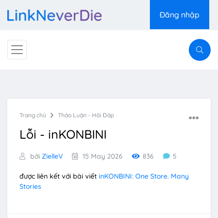
Đăng nhập
Trang chủ
Thảo Luận - Hỏi Đáp
Lỗi - inKONBINI
bởi
ZielleV
15 May 2026
836
5
được liên kết với bài viết
inKONBINI: One Store. Many
Stories