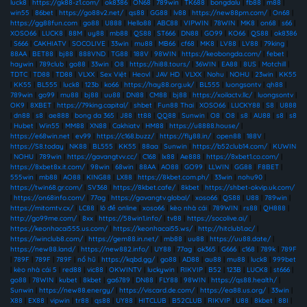
luck8
|
https://gk88-z1.com/
|
ok8386
|
ON68
|
789win
|
TK688
|
bongdalu
|
fb88
|
m88
|
win55
|
86bet
|
https://go88v2.net/
|
qs88
|
GG88
|
lv88
|
https://new88pm.com/
|
On68
|
https://gg88fun.com
|
go88
|
U888
|
Hello88
|
ABC88
|
VIPWIN
|
78WIN
|
MK8
|
on68
|
s66
|
XOSO66
|
LUCK8
|
88M
|
uy88
|
mb88
|
QS88
|
ST666
|
DN88
|
GO99
|
KO66
|
QS88
|
ok8386
|
S666
|
CAKHIATV
|
SOCOLIVE
|
33win
|
mu88
|
MB66
|
cf68
|
MK8
|
LV88
|
LV88
|
79king
|
88AA
|
BET88
|
bj88
|
888VND
|
TG88
|
188V
|
98WIN
|
https://keobongda.com/
|
febet
|
haywin
|
789club
|
go88
|
33win
|
O8
|
https://hi88.tours/
|
36WIN
|
EA88
|
8US
|
Motchill
|
TDTC
|
TD88
|
TD88
|
VLXX
|
Sex Việt
|
Heovl
|
JAV HD
|
VLXX
|
Nohu
|
NOHU
|
23win
|
KK55
|
KK55
|
BL555
|
luck8
|
123b
|
ko66
|
https://hay88.org.uk/
|
BL555
|
luongsontv
|
qh88
|
789win
|
go99
|
mu88
|
bj88
|
uu88
|
DN88
|
CM88
|
bj88
|
https://xoilactv.llc/
|
luongsontv
|
OK9
|
8XBET
|
https://79king.capital/
|
shbet
|
Fun88 Thai
|
XOSO66
|
LUCKY88
|
S8
|
U888
|
dn88
|
s8
|
ae888
|
bong da 365
|
J88
|
tt88
|
QQ88
|
Sunwin
|
O8
|
O8
|
s8
|
AU88
|
s8
|
s8
|
Hubet
|
Win55
|
MM88
|
XN88
|
Cakhiatv
|
HM88
|
https://u8888.house/
|
https://e68win.net
|
ev99
|
https://c168.buzz/
|
https://fly88.in/
|
open88
|
188V
|
https://S8.today
|
NK88
|
BL555
|
KK55
|
88aa
|
Sunwin
|
https://b52club14.com/
|
KUWIN
|
NOHU
|
789win
|
https://gavangtvv.cc/
|
C168
|
lx88
|
Ae888
|
https://8xbet1.co.com/
|
https://8xbet8x.it.com/
|
98win
|
68win
|
88AA
|
AO88
|
GO99
|
LLWIN
|
GG88
|
F8BET
|
555win
|
mb88
|
AO88
|
KING88
|
LX88
|
https://8kbet.com.ph/
|
33win
|
nohu90
|
https://twin68.gr.com/
|
SV368
|
https://8kbet.cafe/
|
8kbet
|
https://shbet-okvip.uk.com/
|
https://on68info.com/
|
77ag
|
https://gavangtv.global/
|
xoso66
|
QS88
|
U88
|
789win
|
https://mitomtv.cx/
|
LC88
|
lô đề online
|
xoso66
|
kèo nhà cái
|
789WIN
|
rs88
|
QH888
|
http://go99me.com/
|
8xx
|
https://58win1.info/
|
tv88
|
https://socolive.ai/
|
https://keonhacai555.us.com/
|
https://keonhacai55.ws/
|
http://hitclub1.ac/
|
https://iwinclub8.com/
|
https://gem88.in.net/
|
mb88
|
uu88
|
https://uu88.date/
|
https://new88.land/
|
https://new882.info/
|
UY88
|
77ag
|
ok365
|
G666
|
c168
|
789k
|
789F
|
789F
|
789F
|
789F
|
nổ hũ
|
https://kqbd.gg/
|
go88
|
AD88
|
au88
|
mu88
|
luck8
|
999bet
|
kèo nhà cái 5
|
red88
|
vic88
|
OKWINTV
|
luckywin
|
RIKVIP
|
B52
|
123B
|
LUCK8
|
st666
|
go88
|
78WIN
|
kubet
|
8kbet
|
ga6789
|
DN88
|
FLY88
|
98WIN
|
https://qs88.health/
|
Sunwin
|
https://new88.energy/
|
https://viscard.de.com/
|
https://ea88.us.org/
|
33win
|
X88
|
EX88
|
vipwin
|
tr88
|
qs88
|
UY88
|
HITCLUB
|
B52CLUB
|
RIKVIP
|
U88
|
8kbet
|
88I
|