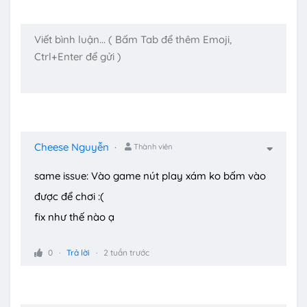
Cheese Nguyễn
Thành viên
same issue: Vào game nút play xám ko bấm vào
được để chơi :(
fix như thế nào ạ
0
Trả lời
2 tuần trước