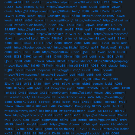
dn88
|
nk88
|
tt88
|
ao88
|
https://88vv.help/
|
https://789winn.click/
|
LC88
|
NHÀ CÁI
BL555
|
KJC
|
xoso66
|
QH88
|
https://kuwinss.com/
|
TG88
|
UU88
|
88kbet
|
vipwin
|
okwin
|
https://dn88tips.com/
|
https://789winn.tech/
|
fb88
|
xx88
|
LLWIN
|
LLWIN
|
LLWIN
|
LLWIN
|
kubet
|
qq88
|
Cakhiatv
|
uy88
|
nổ hũ
|
https://78win.jpn.com/
|
33win
|
kuwin
|
88AA
|
st666
|
vipwin
|
https://zqs88.com/
|
https://o8.dance/
|
https://o8.claims/
|
U888
|
https://78win.holiday/
|
78win
|
c168
|
EX88
|
nk88
|
vipwin
|
cakhiatv
|
OKFUN
|
88JBET
|
https://tg88.miami/
|
VN6
|
F168
|
mb88
|
TP88
|
qq88
|
789BET
|
OPEN88
|
s8
|
https://28bet.it.com/
|
https://789bet.ac/
|
KUWIN
|
s8
|
AO88
|
https://kuwin.mex.com/
|
vipwin
|
https://lv88.ph/
|
33WIN
|
79KING
|
phimmoi
|
https://mm88.tax/
|
go88
|
98win
|
XX88
|
XX88
|
ON68
|
F8BET
|
S666
|
ee88
|
88VV
|
dn88
|
lv88
|
ao88
|
luck8
|
Tài xỉu md5
|
ee88
|
https://keobongda.uk.net/
|
https://qs88.sh/
|
NOHU
|
go99
|
Tài xỉu md5
|
King88
|
qh88
|
nổ hũ
|
lv88
|
nk88
|
https://open88.io/
|
98win
|
QS88
|
s8
|
33win
|
on68
|
RR88
|
XX88
|
EX88
|
789K
|
sunwin
|
lv88
|
CM88
|
33win
|
f168
|
xx8
|
ad88
|
rtzz
|
GO8
|
LV88
|
QS88
|
qh88
|
qh88
|
789win
|
98win
|
8kbet
|
https://8kbet.cz/
|
https://8kbetgroup.org/
|
https://8kbet.fit/
|
Nổ Hũ
|
789WIN
|
king88
|
nhà cái 8KBET
|
AD88
|
XX8
|
abcvip
|
febet
|
KQBD
|
Go88
|
max79
|
thapcam
|
https://gg888.info/
|
GG88
|
ON68
|
open88
|
https://789winn.games/
|
https://s8top.win/
|
go8
|
kk55
|
ad88
|
xx8
|
QQ88
|
http://qq887p.com/
|
88aa
|
UY88
|
luck8
|
uy88
|
go8
|
Hay88
|
88m
|
f168
|
789BET
|
33WIN
|
X88
|
UY88
|
EA88
|
188V
|
LV88
|
69VN
|
cm88
|
ok365
|
sunwin
|
luck8
|
AO88
|
LV88
|
KUWIN
|
w88
|
qh88
|
7M
|
Bongdalu
|
pg88
|
NK88
|
789WIN
|
UY88
|
ae888
|
HB88
|
ok8386
|
DH88
|
abcvip
|
XX88
|
nohu90 com
|
https://lx88.uk/
|
98win
|
JBO Vietnam
|
https://hi88.spot/
|
kèo bóng đá
|
https://luck88com.net/
|
s666
|
https://open88.gg/
|
88aa
|
Đăng Ký BL555
|
555WIN
|
st666
|
kubet
|
m88
|
8XBET
|
8XBET
|
88VBET
|
fv88
|
58win
|
58win
|
888vi
|
888vnd
|
zx88
|
CAKHIATV
|
Đăng Nhập BL555
|
go99
|
hitclub
|
https://sunwinvy.com/
|
kèo bóng đá
|
https://fv88.best/
|
23win
|
Xoi Lac TV
|
alo789
|
3win
|
https://go8f.co.com/
|
kp88
|
KK55
|
kk55
|
kk55
|
https://win58win.com/
|
33WIN
|
lv88
|
99OK
|
Go8
|
23win
|
68gamebai
|
nổ hũ
|
u88
|
bet88
|
https://gg88vn.net/
|
archi
|
MM99
|
Jun88
|
king88
|
Jun88
|
https://f8betv1.com/
|
nổ hũ
|
go8
|
vipwin
|
kèo nhà cái
|
NOHU
|
SV388
|
s666
|
xx88
|
game bai doi thuong
|
RIKVIP
|
THA BET
|
https://bk8.locker
|
KK55
|
J88
|
U888
|
S8
|
789WIN
|
DN88
|
HI88
|
https://qq88.social/
|
go88
|
GO88
|