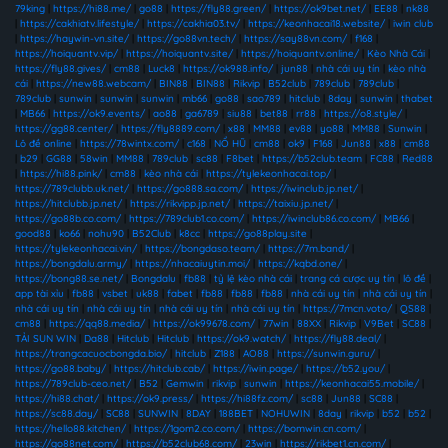
79king
|
https://hi88.me/
|
go88
|
https://fly88.green/
|
https://ok9bet.net/
|
EE88
|
nk88
|
https://cakhiatv.lifestyle/
|
https://cakhia03.tv/
|
https://keonhacai18.website/
|
iwin club
|
https://haywin-vn.site/
|
https://go88vn.tech/
|
https://say88vn.com/
|
f168
|
https://hoiquantv.vip/
|
https://hoiquantv.site/
|
https://hoiquantv.online/
|
Kèo Nhà Cái
|
https://fly88.gives/
|
cm88
|
Luck8
|
https://ok988.info/
|
jun88
|
nhà cái uy tín
|
kèo nhà
cái
|
https://new88.webcam/
|
BIN88
|
BIN88
|
Rikvip
|
B52club
|
789club
|
789club
|
789club
|
sunwin
|
sunwin
|
sunwin
|
mb66
|
go88
|
sao789
|
hitclub
|
8day
|
sunwin
|
thabet
|
MB66
|
https://ok9.events/
|
ao88
|
ga6789
|
siu88
|
bet88
|
rr88
|
https://o8.style/
|
https://gg88.center/
|
https://fly8889.com/
|
x88
|
MM88
|
ev88
|
yo88
|
MM88
|
Sunwin
|
Lô đề online
|
https://78wintx.com/
|
c168
|
NỔ HŨ
|
cm88
|
ok9
|
F168
|
Jun88
|
x88
|
cm88
|
b29
|
GG88
|
58win
|
MM88
|
789club
|
sc88
|
F8bet
|
https://b52club.team
|
FC88
|
Red88
|
https://hi88.pink/
|
cm88
|
kèo nhà cái
|
https://tylekeonhacai.top/
|
https://789clubb.uk.net/
|
https://go888.sa.com/
|
https://iwinclub.jp.net/
|
https://hitclubb.jp.net/
|
https://rikvipp.jp.net/
|
https://taixiu.jp.net/
|
https://go88b.co.com/
|
https://789club1.co.com/
|
https://iwinclub86.co.com/
|
MB66
|
good88
|
ko66
|
nohu90
|
B52Club
|
k8cc
|
https://go88play.site
|
https://tylekeonhacai.vin/
|
https://bongdaso.team/
|
https://7m.band/
|
https://bongdalu.army/
|
https://nhacaiuytin.moi/
|
https://kqbd.one/
|
https://bong88.se.net/
|
Bongdalu
|
fb88
|
tỷ lệ kèo nhà cái
|
trang cá cược uy tín
|
lô đề
|
app tài xỉu
|
fb88
|
vsbet
|
uk88
|
fabet
|
fb88
|
fb88
|
fb88
|
nhà cái uy tín
|
nhà cái uy tín
|
nhà cái uy tín
|
nhà cái uy tín
|
nhà cái uy tín
|
nhà cái uy tín
|
https://7mcn.voto/
|
QS88
|
cm88
|
https://qq88.media/
|
https://ok99678.com/
|
77win
|
88XX
|
Rikvip
|
V9Bet
|
SC88
|
TẢI SUN WIN
|
Da88
|
Hitclub
|
Hitclub
|
https://ok9.watch/
|
https://fly88.deal/
|
https://trangcacuocbongda.bio/
|
hitclub
|
Z188
|
AO88
|
https://sunwin.guru/
|
https://go88.baby/
|
https://hitclub.cab/
|
https://iwin.page/
|
https://b52.you/
|
https://789club-ceo.net/
|
B52
|
Gemwin
|
rikvip
|
sunwin
|
https://keonhacai55.mobile/
|
https://hi88.chat/
|
https://ok9.press/
|
https://hi88fz.com/
|
sc88
|
Jun88
|
SC88
|
https://sc88.day/
|
SC88
|
SUNWIN
|
8DAY
|
188BET
|
NOHUWIN
|
8day
|
rikvip
|
b52
|
b52
|
https://hello88.kitchen/
|
https://1gom2.co.com/
|
https://bomwin.cn.com/
|
https://go88net.com/
|
https://b52club68.com/
|
23win
|
https://rikbet1.cn.com/
|