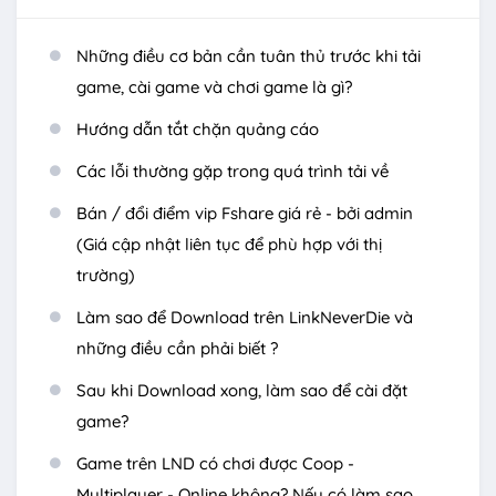
Những điều cơ bản cần tuân thủ trước khi tải
game, cài game và chơi game là gì?
Hướng dẫn tắt chặn quảng cáo
Các lỗi thường gặp trong quá trình tải về
Bán / đổi điểm vip Fshare giá rẻ - bởi admin
(Giá cập nhật liên tục để phù hợp với thị
trường)
Làm sao để Download trên LinkNeverDie và
những điều cần phải biết ?
Sau khi Download xong, làm sao để cài đặt
game?
Game trên LND có chơi được Coop -
Multiplayer - Online không? Nếu có làm sao