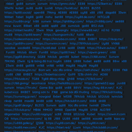
|
rikbet
|
go88
|
sunwin
|
sunwin
|
https://gmnc.club/
|
EE88
|
https://123bett.io/
|
EE88
|
33WIN
|
kubet
|
au88
|
au88
|
Luck8
|
https://luck8.so/
|
BL555
|
BL555
|
https://kp88.social/
|
open88
|
79king
|
AE888
|
AE888
|
uy88
|
x88
|
z188
|
daga88
|
33win
|
188bet
|
fabet
|
big88
|
go88
|
nohu
|
bet88
|
https://uy88.de.com/
|
HITCLUB
|
https://uu88n.org/
|
tr88
|
sunwin
|
https://qh88kyc.com/
|
https://rr886j.com/
|
ae888
|
mcw
|
kuwin
|
88bet
|
x88
|
ao88
|
qq88
|
J88
|
sumclub
|
go88
|
B52 club
|
https://shbet.health/
|
33win
|
99ok
|
gavangtv
|
https://vnew88.net/
|
nổ hũ
|
FLY88
|
mu88
|
https://qs88.team/
|
https://luongsontv.llc/
|
hz88
|
68win
|
https://soikeonhacai.one/
|
https://hitcluba.cn.com/
|
XX88
|
8XBET
|
https://rikvip.mx/
|
https://go88hv.com/
|
https://sunwinn.in.net/
|
http://7899club.com/
|
Uy88
|
VN168
|
socolive
|
xocdia88
|
https://luck8.dad
|
LV88
|
ao88
|
DN88
|
https://58win.autos/
|
8XBET
|
Fun88
|
Hitclub
|
68win
|
Fun88
|
https://qs88.free/
|
https://vipwin.green/
|
rr88
|
https://gg88.directory
|
GG88
|
hitclub
|
gem88
|
kubet
|
https://c168.zone/
|
Sunwin
|
79KING
|
23win
|
tỷ lệ bóng đá trực tuyến
|
U888
|
U888
|
hubet
|
ee88
|
ao88
|
88vv
|
x88
|
23win
|
dn88
|
ga888
|
vn168
|
vn168
|
vn168
|
Hay88
|
Hay88
|
Hay88
|
https://nhacaiuytin.ro/
|
Bom win
|
xóc đĩa online
|
https://ok9.show/
|
BL555
|
EE88
|
f168
|
uu88
|
c168
|
8XBET
|
https://8xbettaz.com/
|
Go99
|
123b chính chủ
|
AO88
|
https://91clubb.in/
|
TG88
|
Tg88 đăng nhập
|
Qh88
|
https://123b3.com/
|
http://c168.giving/
|
keonhacai
|
https://hello88a.co.com/
|
https://gameb52.app
|
Jun88
|
sunwin
|
https://7m.vin/
|
Game Bài
|
qs88
|
vn88
|
88VV
|
https://hay-88.in.net/
|
KJC
|
kubetvi.co
|
8KBET
|
lương sơn tv
|
F168
|
game bài đổi thưởng
|
https://789club1.today
|
https://sunwing.jp.net/
|
nowgoal
|
8xbet
|
WE88
|
789club
|
hitclub
|
b52club
|
iwinclub
|
rikvip
|
net88
|
max88
|
bin88
|
sc88
|
https://hitclub9.it.com/
|
XX88
|
dn88
|
https://go8f.design/
|
BL555
|
Sunwin
|
qq88
|
Xóc đĩa online
|
twin68
|
23WIN
|
https://55club.pro/
|
MB66
|
MMOO
|
HM88
|
Open88
|
Hay88
|
UY88
|
ALO789
|
68gamebai
|
https://uu88.nagoya/
|
sc88
|
RR88
|
b52club
|
Kubet
|
https://zowin.it.com
|
O8
|
https://sunwinvv.com/
|
bj 88
|
J188
|
UU88
|
nk88
|
ae888
|
xoso66
|
ee88
|
kqxs.vip
|
https://u888.gallery/
|
QS88
|
https://uy88.com.de/
|
https://uy88.in.net/
|
https://ea88.mex.com/
|
KJC
|
https://hbet.red/
|
LLwin
|
https://hitclub68.cn.com/
|
https://keonhacaitv.io/
|
https://sunwinn.cat/
|
https://sunwin68.cn.com/
|