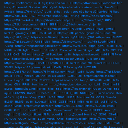
https://8xbetlt.com/
|
m88
|
tỷ lệ kèo nhà cái
|
88I
|
https://78winni.net/
|
xoilac trực tiếp
bóng đá
|
xoso66
|
Socolive
|
8XX
|
Vip66
|
https://keonhacai.international/
|
SumClub
|
IWIN68
|
https://79king1.fun/
|
uy88
|
shbet
|
colatv trực tiếp bóng đá
|
cakhia
|
789bet
|
https://ea88.bio/
|
F168
|
https://b52club.study/
|
79king
|
https://bl555.systems/
|
https://c168.markets/
|
https://shbetk.net/
|
90phut
|
https://78win01.bet/
|
KK55
|
https://92lotterycom.us/
|
EE88
|
EE88
|
https://78wingenz.com/
|
jun88
|
https://789bets.biz/
|
MM88
|
https://gg88.guru/
|
789club
|
789club
|
rikvip
|
gmnc
|
hitclub
|
gavangtv
|
FB88
|
fb88
|
u888
|
https://u888.photo/
|
game nổ hũ
|
nohu90
|
https://u888j.net/
|
https://vnsc88.net/
|
hitclub
|
tg88
|
https://789bethp.com/
|
SHBET
|
https://fly88.co.com/
|
U888
|
c168
|
https://c168mov.com/
|
https://f168.dad/
|
uu88
|
79king
|
https://trangcadobongda.uk.net/
|
https://b52club.to
|
68gb
|
go99
|
au88
|
88xx
|
NK88
|
au88
|
tg88
|
33win
|
tt88
|
mb88
|
33win
|
u888
|
mu88
|
go8
|
x88
|
123b
|
OPEN88
|
luck8
|
OK9
|
789win
|
https://mu88bet.live/
|
sc88
|
https://mmlive.gold
|
mb88
|
789win
|
B52
|
https://hitclubx.supply/
|
https://gamebaidoithuong.la
|
ty le bong da
|
https://moviekids.org/
|
8kbet
|
SUNWIN
|
GO88
|
hitclub
|
nohu90
|
sumclub
|
NOHU90
|
33WIN
|
https://x88.green/
|
shbet
|
LLWIN
|
789win
|
go88
|
HITCLUB
|
https://qq8876.net/
|
https://789win8.casino/
|
98win
|
tg88
|
kubet
|
https://fly88.legal/
|
mb88
|
MM88
|
hitclub
|
789win
|
Tài Xỉu Online
|
GO88
|
O8
|
https://open88ss.com/
|
kuwin
|
Hay88
|
888NEW
|
789BET
|
https://keonhacai55.fund/
|
BONG88
|
xn88
|
123b
|
8kbet
|
C168
|
RR88
|
kèo nhà cái
|
https://ketquabongda.com.mx/
|
Lc88
|
33win
|
vn88
|
BL555
|
https://x88.ing/
|
TR88
|
hi88
|
f168
|
https://x88.channel/
|
QS88
|
Jun88
|
f168
|
uy88
|
SUNWIN
|
Kubet
|
Kubet77
|
TR88
|
UU88
|
QS88
|
NK88
|
gk88
|
lô đề online
|
Kèo
nhà cái
|
tỷ lệ kèo bóng
|
QS88
|
NK88
|
TR88
|
UU88
|
7club
|
sun88
|
GO99
|
Xoso66
|
BL555
|
BL555
|
ao88
|
Luckywin
|
EA88
|
QS88
|
jw88
|
ml88
|
qs88
|
S8
|
sc88
|
tai xiu
online
|
vip88
|
https://cakhiatvzz.tv/
|
https://ee8838.com/
|
https://123b888.com/
|
GG88
|
KJC
|
KJC
|
ww88
|
SUNWIN
|
Tài xỉu Sunwin
|
bl555
|
uu88
|
SHBET
|
kèo trực
tuyến
|
tỷ lệ nhà cái
|
8kbet
|
789k
|
open88
|
https://open88v.online/
|
GO99
|
ON68
|
NOHU90
|
GO99
|
DN88
|
LV88
|
VIP66
|
XX88
|
https://lv88.ltd/
|
https://dh88.video/
|
https://sx88.gold/
|
32win
|
https://qs881.ink/
|
https://ev99.eu.com/
|
qh88
|
x88
|
mu88
|
sunwin
|
go88
|
rikbet
|
https://keonhacaivnic.com/
|
iwin
|
taixiu88.io
|
gem88
|
keonhacai