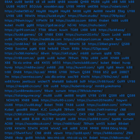
88AA
|
uu88
|
bet88
|
s8
|
s8
|
ao88
|
qh88
|
xoso66
|
QH88
|
MU88
|
uy88
|
x88
|
lv88
|
lc88
|
UU88
|
HUBET
|
B52club
|
xoso66vn.app
|
UY88
|
MM99
|
ok8386
|
https://vsbetz.net/
|
https://vsbet365.io/
|
Hay88
|
Hay88
|
Hay88
|
NK88
|
uy88
|
Ae888
|
new88
|
33ag
|
UY88
|
UY88
|
U88
|
98WIN
|
https://luck8.style/
|
https://13win.studio/
|
https://789p.biz/
|
https://98win.toys/
|
VIPWIN
|
S8
|
https://siu88.co.com
|
88NN
|
thabet
|
tk88
|
uu88
|
kubet
|
mu88
|
gg88
|
https://go8.ae.org/
|
Nổ Hũ
|
https://nohu.best/
|
https://go99.com.se/
|
TT88
|
68win
|
kuwin
|
TG88
|
LX88
|
lv88
|
https://luck8.esq/
|
https://luck8.games/
|
O8
|
VN88
|
EX88
|
https://sunwin20.info/
|
32win
|
Luck8
|
ee88
|
uu88
|
NOHU90
|
https://red88.de.com
|
https://uk88sport.com.se
|
max79
|
llwin
|
https://on68.live/
|
S8
|
kk55
|
lc88
|
789win
|
98WIN
|
S8
|
https://28bet.green/
|
QS88
|
CM88
|
Socolive
|
pg66
|
tt88
|
hello88
|
23win
|
888b
|
https://123ga.app/
|
https://sv368.markets/
|
68win
|
https://ok9.style/
|
mb88
|
sunwin
|
qq88
|
123b
|
https://rr88.com.se/
|
go88
|
uu88
|
kubet
|
789win
|
789p
|
u888
|
jw88
|
XIN88
|
uu88
|
X88
|
Tài xỉu online
|
x88
|
KK55
|
bl555
|
https://iwinclub88.cam/
|
kubet
|
8kbet
|
huvip
|
huvip
|
https://nk88w.com/
|
sv888
|
J88
|
http://kuwinfi.com/
|
tg88
|
tg88
|
kkwin
|
lc88
|
tr88
|
DN88
|
https://kjc.ad/
|
MM88
|
UY88
|
789win
|
QS88
|
TR88
|
b52
|
go8
|
28BET
|
7m
|
https://xemtiso.com/
|
xóc đĩa online
|
sao789
|
KWIN
|
https://789k2.net/
|
xx88
|
xx88.forex
|
jeetbuzz
|
wicket71
|
khela88
|
babu88
|
bd9
|
https://tr88.food/
|
Go99
|
UY88
|
https://rikvip88.cn.com/
|
h19
|
uu88
|
https://kubetmb.org/
|
mm88.yokohama
|
https://jun88media.com/
|
98win
|
sunwin
|
https://789club.meme/
|
https://tatarayume.org/
|
mu88
|
uu88
|
ae888
|
king88
|
UY88
|
LV88
|
QS88
|
x88
|
QS88
|
NOHU90
|
XN88
|
S666
|
https://nohu90-s.com/
|
https://sunwin20.health/
|
haywin
|
UU88
|
https://uu88.dog/
|
8xbet
|
TK88
|
TK88
|
Luck8
|
https://uu88sh.com/
|
VIPWIN
|
Kubet
|
good88
|
8kbet
|
KJC
|
Lucky88
|
789win
|
GK88
|
https://ok9.training/
|
c168
|
https://c168.stream/
|
https://78win.productions/
|
OK9
|
c168
|
23win
|
mb88
|
s666
|
AD88
|
XX8
|
xx8
|
ad88
|
BJ88
|
ALO789
|
king88
|
uu88
|
https://qs888.it.com/
|
bgd66
|
sunwin
|
AO88
|
https://xoso66a.uk.com/
|
https://nk88.food/
|
789win
|
win55
|
kubet
|
88vbet
|
LV88
|
KKWIN
|
32WIN
|
AO88
|
WinAZ
|
xx8
|
ad88
|
SC88
|
MM88
|
RR88 Đăng Nhập
|
https://33winf.fun/
|
C168
|
dn88
|
vipwin
|
http://qs88.spot/
|
https://lx886.casino/
|
Z188
|
DN88
|
rikvip
|
go88
|
hitclub
|
kèo nhà cái
|
nhà cái uy tín
|
8xbet
|
https://c168com.vip/
|