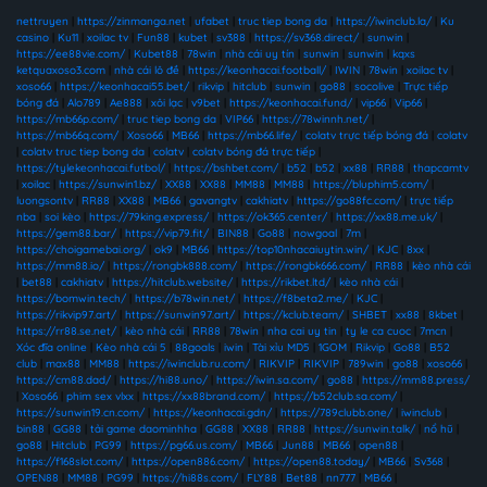
nettruyen
|
https://zinmanga.net
|
ufabet
|
truc tiep bong da
|
https://iwinclub.la/
|
Ku
casino
|
Ku11
|
xoilac tv
|
Fun88
|
kubet
|
sv388
|
https://sv368.direct/
|
sunwin
|
https://ee88vie.com/
|
Kubet88
|
78win
|
nhà cái uy tín
|
sunwin
|
sunwin
|
kqxs
ketquaxoso3.com
|
nhà cái lô đề
|
https://keonhacai.football/
|
IWIN
|
78win
|
xoilac tv
|
xoso66
|
https://keonhacai55.bet/
|
rikvip
|
hitclub
|
sunwin
|
go88
|
socolive
|
Trực tiếp
bóng đá
|
Alo789
|
Ae888
|
xôi lạc
|
v9bet
|
https://keonhacai.fund/
|
vip66
|
Vip66
|
https://mb66p.com/
|
truc tiep bong da
|
VIP66
|
https://78winnh.net/
|
https://mb66q.com/
|
Xoso66
|
MB66
|
https://mb66.life/
|
colatv trực tiếp bóng đá
|
colatv
|
colatv truc tiep bong da
|
colatv
|
colatv bóng đá trực tiếp
|
https://tylekeonhacai.futbol/
|
https://bshbet.com/
|
b52
|
b52
|
xx88
|
RR88
|
thapcamtv
|
xoilac
|
https://sunwin1.bz/
|
XX88
|
XX88
|
MM88
|
MM88
|
https://bluphim5.com/
|
luongsontv
|
RR88
|
XX88
|
MB66
|
gavangtv
|
cakhiatv
|
https://go88fc.com/
|
trực tiếp
nba
|
soi kèo
|
https://79king.express/
|
https://ok365.center/
|
https://xx88.me.uk/
|
https://gem88.bar/
|
https://vip79.fit/
|
BIN88
|
Go88
|
nowgoal
|
7m
|
https://choigamebai.org/
|
ok9
|
MB66
|
https://top10nhacaiuytin.win/
|
KJC
|
8xx
|
https://mm88.io/
|
https://rongbk888.com/
|
https://rongbk666.com/
|
RR88
|
kèo nhà cái
|
bet88
|
cakhiatv
|
https://hitclub.website/
|
https://rikbet.ltd/
|
kèo nhà cái
|
https://bomwin.tech/
|
https://b78win.net/
|
https://f8beta2.me/
|
KJC
|
https://rikvip97.art/
|
https://sunwin97.art/
|
https://kclub.team/
|
SHBET
|
xx88
|
8kbet
|
https://rr88.se.net/
|
kèo nhà cái
|
RR88
|
78win
|
nha cai uy tin
|
ty le ca cuoc
|
7mcn
|
Xóc đĩa online
|
Kèo nhà cái 5
|
88goals
|
iwin
|
Tài xỉu MD5
|
1GOM
|
Rikvip
|
Go88
|
B52
club
|
max88
|
MM88
|
https://iwinclub.ru.com/
|
RIKVIP
|
RIKVIP
|
789win
|
go88
|
xoso66
|
https://cm88.dad/
|
https://hi88.uno/
|
https://iwin.sa.com/
|
go88
|
https://mm88.press/
|
Xoso66
|
phim sex vlxx
|
https://xx88brand.com/
|
https://b52club.sa.com/
|
https://sunwin19.cn.com/
|
https://keonhacai.gdn/
|
https://789clubb.one/
|
iwinclub
|
bin88
|
GG88
|
tải game daominhha
|
GG88
|
XX88
|
RR88
|
https://sunwin.talk/
|
nổ hũ
|
go88
|
Hitclub
|
PG99
|
https://pg66.us.com/
|
MB66
|
Jun88
|
MB66
|
open88
|
https://f168slot.com/
|
https://open886.com/
|
https://open88.today/
|
MB66
|
Sv368
|
OPEN88
|
MM88
|
PG99
|
https://hi88s.com/
|
FLY88
|
Bet88
|
nn777
|
MB66
|