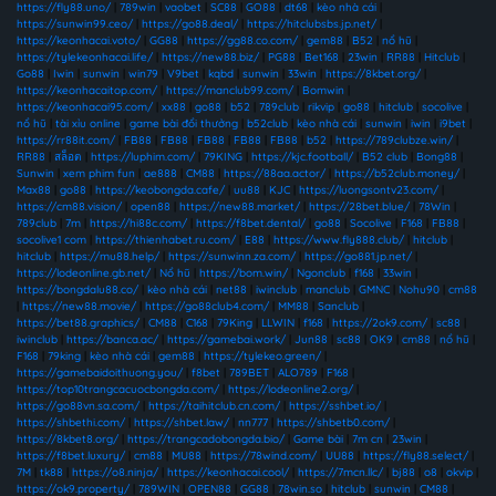
https://fly88.uno/
|
789win
|
vaobet
|
SC88
|
GO88
|
dt68
|
kèo nhà cái
|
https://sunwin99.ceo/
|
https://go88.deal/
|
https://hitclubsbs.jp.net/
|
https://keonhacai.voto/
|
GG88
|
https://gg88.co.com/
|
gem88
|
B52
|
nổ hũ
|
https://tylekeonhacai.life/
|
https://new88.biz/
|
PG88
|
Bet168
|
23win
|
RR88
|
Hitclub
|
Go88
|
Iwin
|
sunwin
|
win79
|
V9bet
|
kqbd
|
sunwin
|
33win
|
https://8kbet.org/
|
https://keonhacaitop.com/
|
https://manclub99.com/
|
Bomwin
|
https://keonhacai95.com/
|
xx88
|
go88
|
b52
|
789club
|
rikvip
|
go88
|
hitclub
|
socolive
|
nổ hũ
|
tài xỉu online
|
game bài đổi thưởng
|
b52club
|
kèo nhà cái
|
sunwin
|
iwin
|
i9bet
|
https://rr88it.com/
|
FB88
|
FB88
|
FB88
|
FB88
|
FB88
|
b52
|
https://789clubze.win/
|
RR88
|
สล็อต
|
https://luphim.com/
|
79KING
|
https://kjc.football/
|
B52 club
|
Bong88
|
Sunwin
|
xem phim fun
|
ae888
|
CM88
|
https://88aa.actor/
|
https://b52club.money/
|
Max88
|
go88
|
https://keobongda.cafe/
|
uu88
|
KJC
|
https://luongsontv23.com/
|
https://cm88.vision/
|
open88
|
https://new88.market/
|
https://28bet.blue/
|
78Win
|
789club
|
7m
|
https://hi88c.com/
|
https://f8bet.dental/
|
go88
|
Socolive
|
F168
|
FB88
|
socolive1 com
|
https://thienhabet.ru.com/
|
E88
|
https://www.fly888.club/
|
hitclub
|
hitclub
|
https://mu88.help/
|
https://sunwinn.za.com/
|
https://go881.jp.net/
|
https://lodeonline.gb.net/
|
Nổ hũ
|
https://bom.win/
|
Ngonclub
|
f168
|
33win
|
https://bongdalu88.co/
|
kèo nhà cái
|
net88
|
iwinclub
|
manclub
|
GMNC
|
Nohu90
|
cm88
|
https://new88.movie/
|
https://go88club4.com/
|
MM88
|
Sanclub
|
https://bet88.graphics/
|
CM88
|
C168
|
79King
|
LLWIN
|
f168
|
https://2ok9.com/
|
sc88
|
iwinclub
|
https://banca.ac/
|
https://gamebai.work/
|
Jun88
|
sc88
|
OK9
|
cm88
|
nổ hũ
|
F168
|
79king
|
kèo nhà cái
|
gem88
|
https://tylekeo.green/
|
https://gamebaidoithuong.you/
|
f8bet
|
789BET
|
ALO789
|
F168
|
https://top10trangcacuocbongda.com/
|
https://lodeonline2.org/
|
https://go88vn.sa.com/
|
https://taihitclub.cn.com/
|
https://sshbet.io/
|
https://shbethi.com/
|
https://shbet.law/
|
nn777
|
https://shbetb0.com/
|
https://8kbet8.org/
|
https://trangcadobongda.bio/
|
Game bài
|
7m cn
|
23win
|
https://f8bet.luxury/
|
cm88
|
MU88
|
https://78wind.com/
|
UU88
|
https://fly88.select/
|
7M
|
tk88
|
https://o8.ninja/
|
https://keonhacai.cool/
|
https://7mcn.llc/
|
bj88
|
o8
|
okvip
|
https://ok9.property/
|
789WIN
|
OPEN88
|
GG88
|
78win.so
|
hitclub
|
sunwin
|
CM88
|