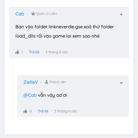
Cab
Quản trị viên
Bạn vào folder linkneverdie.gse xoá thử folder
load_dlls rồi vào game lại xem sao nhé
1
Trả lời
3 tháng trước
ZielleV
Thành viên
@Cab
vẫn vậy ad ơi
0
Trả lời
3 tháng trước