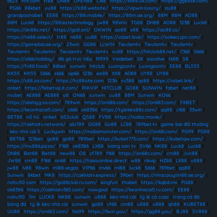
6623
|
H19.com
|
tt88
|
DN88
|
OPEN88
|
C168
|
https://xx88.uk.com/
|
https://gg88se.com/
|
PG66
|
88kbet
|
uu88
|
https://lc88.website/
|
https://vipwin.luxury/
|
au88
|
grandpashabet
|
EE88
|
https://88i.mobile/
|
https://88m.ae.org/
|
88M
|
88M
|
AO88
|
88M
|
Luck8
|
https://88aa.technology
|
jw88
|
98Win
|
TG88
|
DH88
|
AO88
|
123B
|
Luck8
|
https://dn88s.net/
|
https://go8.onl/
|
OKWIN
|
ao88
|
x88
|
https://ao88.cx/
|
https://nk88.select/
|
tr88
|
nk88
|
uu88
|
https://vsbet.love/
|
https://soikeo.jpn.com/
|
https://gamebai.ae.org/
|
23win
|
GG88
|
LLWIN
|
Tieulamtv
|
Tieulamtv
|
Tieulamtv
|
Tieulamtv
|
Tieulamtv
|
Tieulamtv
|
Tieulamtv
|
vu88
|
https://hitclub88.net/
|
C168
|
S666
|
https://s666.holiday/
|
đá gà trực tiếp
|
RR99
|
Vaidebet
|
S8
|
socolive
|
tk88
|
S8
|
https://fv88.food/
|
86bet
|
sunwin
|
hitclub
|
Luongsontv
|
Luongsontv
|
EE88
|
BL555
|
KK55
|
KK55
|
S666
|
s666
|
vip66
|
123b
|
ee88
|
XX8
|
AD88
|
UY88
|
UY88
|
https://s88.za.com/
|
https://hz88site.com
|
123b
|
sv388
|
qs88
|
https://vsbet.link/
|
onbet
|
https://febetvip.it.com/
|
RIKVIP
|
HITCLUB
|
GO88
|
SUNWIN
|
fabet
|
net88
|
mubet
|
AE888
|
AE888
|
o8
|
ON68
|
sunwin
|
uu88
|
88M
|
Sunwin
|
KO66
|
https://alahlyg.sa.com/
|
789win
|
https://on686.com/
|
https://on683.com/
|
F8BET
|
https://keonhacai5.com/
|
s666
|
ok8386
|
https://tylekeo88s.com/
|
qq88
|
c168
|
33win
|
BET88
|
nổ hũ
|
onbet
|
b52club
|
QS88
|
FV88
|
https://xoilac.movie/
|
https://rakhoitv.network/
|
alo789
|
GG88
|
Go88
|
LC88
|
789bet.tv
|
game bài đổi thưởng
|
kèo nhà cái 5
|
Luckywin
|
https://mobamonster.com/
|
https://on68i.com/
|
PG99
|
PG88
|
BET88
|
123bet
|
go88
|
go88
|
789bet
|
https://kubet773.com/
|
https://kubetqw.com/
|
https://mu886.pizza/
|
F168
|
ok8386
|
LX88
|
lương sơn tv
|
SV66
|
NK88
|
Luck8
|
Luck8
|
DN88
|
Bet88
|
Bet88
|
new88
|
O8
|
cf789
|
f168
|
https://on68c.com/
|
cm88
|
Jun88
|
JW88
|
cm88
|
F168
|
on68
|
https://taixiuonline.direct
|
w88
|
rikvip
|
HZ88
|
LX88
|
u888
|
jw88
|
lv88
|
98win
|
ml88.vegas
|
VIP66
|
mv66
|
ml88
|
luck8
|
S666
|
789bet
|
qq88
|
Sunwin
|
8kbet
|
MK8
|
https://cakhiatv.express/
|
39bet
|
https://nhacaiuytin88.ae.org/
|
nohu90 com
|
https://go88club.ru.com/
|
kingfun
|
thabet
|
https://kqbd.mx
|
PG88
|
ok8386
|
https://cakhiatv365.com/
|
nowgoal
|
https://keonhacai5.ru.com/
|
EE88
|
nohu90
|
7m
|
LUCK8
|
NK88
|
sunwin
|
u888
|
kèo nhà cái
|
tỷ lệ cá cược
|
trang cá độ
bóng đá
|
tỷ lệ kèo nhà cái
|
sunwin
|
go88
|
cf68
|
cm88
|
u888
|
u888
|
qh88
|
KUBET88
|
UU88
|
https://on682.com/
|
Na99
|
https://llwin.you/
|
https://gg88.you/
|
BJ88
|
SV888
|