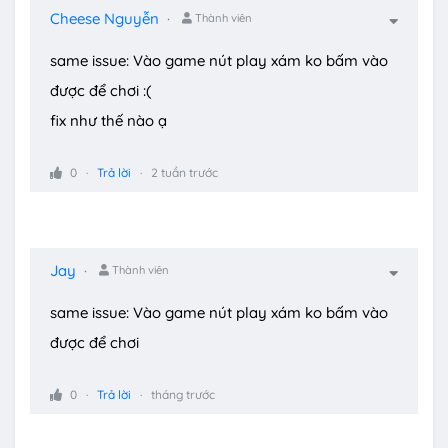
Cheese Nguyễn
Thành viên
same issue: Vào game nút play xám ko bấm vào
được để chơi :(
fix như thế nào ạ
0
Trả lời
2 tuần trước
Jay
Thành viên
same issue: Vào game nút play xám ko bấm vào
được để chơi
0
Trả lời
tháng trước