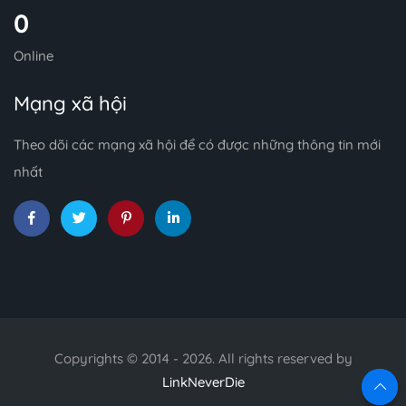
0
Online
Mạng xã hội
Theo dõi các mạng xã hội để có được những thông tin mới
nhất
Copyrights © 2014 - 2026. All rights reserved by
LinkNeverDie