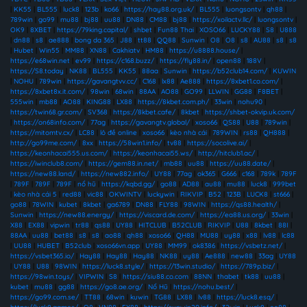
|
KK55
|
BL555
|
luck8
|
123b
|
ko66
|
https://hay88.org.uk/
|
BL555
|
luongsontv
|
qh88
|
789win
|
go99
|
mu88
|
bj88
|
uu88
|
DN88
|
CM88
|
bj88
|
https://xoilactv.llc/
|
luongsontv
|
OK9
|
8XBET
|
https://79king.capital/
|
shbet
|
Fun88 Thai
|
XOSO66
|
LUCKY88
|
S8
|
U888
|
dn88
|
s8
|
ae888
|
bong da 365
|
J88
|
tt88
|
QQ88
|
Sunwin
|
O8
|
O8
|
s8
|
AU88
|
s8
|
s8
|
Hubet
|
Win55
|
MM88
|
XN88
|
Cakhiatv
|
HM88
|
https://u8888.house/
|
https://e68win.net
|
ev99
|
https://c168.buzz/
|
https://fly88.in/
|
open88
|
188V
|
https://S8.today
|
NK88
|
BL555
|
KK55
|
88aa
|
Sunwin
|
https://b52club14.com/
|
KUWIN
|
NOHU
|
789win
|
https://gavangtvv.cc/
|
C168
|
lx88
|
Ae888
|
https://8xbet1.co.com/
|
https://8xbet8x.it.com/
|
98win
|
68win
|
88AA
|
AO88
|
GO99
|
LLWIN
|
GG88
|
F8BET
|
555win
|
mb88
|
AO88
|
KING88
|
LX88
|
https://8kbet.com.ph/
|
33win
|
nohu90
|
https://twin68.gr.com/
|
SV368
|
https://8kbet.cafe/
|
8kbet
|
https://shbet-okvip.uk.com/
|
https://on68info.com/
|
77ag
|
https://gavangtv.global/
|
xoso66
|
QS88
|
U88
|
789win
|
https://mitomtv.cx/
|
LC88
|
lô đề online
|
xoso66
|
kèo nhà cái
|
789WIN
|
rs88
|
QH888
|
http://go99me.com/
|
8xx
|
https://58win1.info/
|
tv88
|
https://socolive.ai/
|
https://keonhacai555.us.com/
|
https://keonhacai55.ws/
|
http://hitclub1.ac/
|
https://iwinclub8.com/
|
https://gem88.in.net/
|
mb88
|
uu88
|
https://uu88.date/
|
https://new88.land/
|
https://new882.info/
|
UY88
|
77ag
|
ok365
|
G666
|
c168
|
789k
|
789F
|
789F
|
789F
|
789F
|
nổ hũ
|
https://kqbd.gg/
|
go88
|
AD88
|
au88
|
mu88
|
luck8
|
999bet
|
kèo nhà cái 5
|
red88
|
vic88
|
OKWINTV
|
luckywin
|
RIKVIP
|
B52
|
123B
|
LUCK8
|
st666
|
go88
|
78WIN
|
kubet
|
8kbet
|
ga6789
|
DN88
|
FLY88
|
98WIN
|
https://qs88.health/
|
Sunwin
|
https://new88.energy/
|
https://viscard.de.com/
|
https://ea88.us.org/
|
33win
|
X88
|
EX88
|
vipwin
|
tr88
|
qs88
|
UY88
|
HITCLUB
|
B52CLUB
|
RIKVIP
|
U88
|
8kbet
|
88I
|
88AA
|
uu88
|
bet88
|
s8
|
s8
|
ao88
|
qh88
|
xoso66
|
QH88
|
MU88
|
uy88
|
x88
|
lv88
|
lc88
|
UU88
|
HUBET
|
B52club
|
xoso66vn.app
|
UY88
|
MM99
|
ok8386
|
https://vsbetz.net/
|
https://vsbet365.io/
|
Hay88
|
Hay88
|
Hay88
|
NK88
|
uy88
|
Ae888
|
new88
|
33ag
|
UY88
|
UY88
|
U88
|
98WIN
|
https://luck8.style/
|
https://13win.studio/
|
https://789p.biz/
|
https://98win.toys/
|
VIPWIN
|
S8
|
https://siu88.co.com
|
88NN
|
thabet
|
tk88
|
uu88
|
kubet
|
mu88
|
gg88
|
https://go8.ae.org/
|
Nổ Hũ
|
https://nohu.best/
|
https://go99.com.se/
|
TT88
|
68win
|
kuwin
|
TG88
|
LX88
|
lv88
|
https://luck8.esq/
|