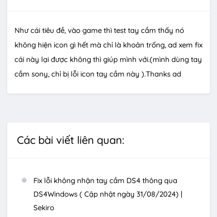
Như cái tiêu đề, vào game thì test tay cầm thấy nó
không hiện icon gì hết mà chỉ là khoản trống, ad xem fix
cái này lại được không thì giúp mình với.(mình dùng tay
cầm sony, chỉ bị lỗi icon tay cầm này ).Thanks ad
Các bài viết liên quan:
Fix lỗi không nhận tay cầm DS4 thông qua
DS4Windows ( Cập nhật ngày 31/08/2024) |
Sekiro