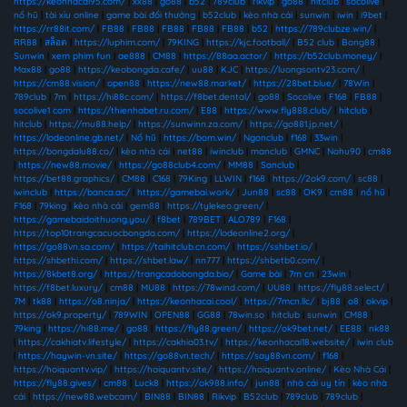
https://keonhacai95.com/
|
xx88
|
go88
|
b52
|
789club
|
rikvip
|
go88
|
hitclub
|
socolive
|
nổ hũ
|
tài xỉu online
|
game bài đổi thưởng
|
b52club
|
kèo nhà cái
|
sunwin
|
iwin
|
i9bet
|
https://rr88it.com/
|
FB88
|
FB88
|
FB88
|
FB88
|
FB88
|
b52
|
https://789clubze.win/
|
RR88
|
สล็อต
|
https://luphim.com/
|
79KING
|
https://kjc.football/
|
B52 club
|
Bong88
|
Sunwin
|
xem phim fun
|
ae888
|
CM88
|
https://88aa.actor/
|
https://b52club.money/
|
Max88
|
go88
|
https://keobongda.cafe/
|
uu88
|
KJC
|
https://luongsontv23.com/
|
https://cm88.vision/
|
open88
|
https://new88.market/
|
https://28bet.blue/
|
78Win
|
789club
|
7m
|
https://hi88c.com/
|
https://f8bet.dental/
|
go88
|
Socolive
|
F168
|
FB88
|
socolive1 com
|
https://thienhabet.ru.com/
|
E88
|
https://www.fly888.club/
|
hitclub
|
hitclub
|
https://mu88.help/
|
https://sunwinn.za.com/
|
https://go881.jp.net/
|
https://lodeonline.gb.net/
|
Nổ hũ
|
https://bom.win/
|
Ngonclub
|
f168
|
33win
|
https://bongdalu88.co/
|
kèo nhà cái
|
net88
|
iwinclub
|
manclub
|
GMNC
|
Nohu90
|
cm88
|
https://new88.movie/
|
https://go88club4.com/
|
MM88
|
Sanclub
|
https://bet88.graphics/
|
CM88
|
C168
|
79King
|
LLWIN
|
f168
|
https://2ok9.com/
|
sc88
|
iwinclub
|
https://banca.ac/
|
https://gamebai.work/
|
Jun88
|
sc88
|
OK9
|
cm88
|
nổ hũ
|
F168
|
79king
|
kèo nhà cái
|
gem88
|
https://tylekeo.green/
|
https://gamebaidoithuong.you/
|
f8bet
|
789BET
|
ALO789
|
F168
|
https://top10trangcacuocbongda.com/
|
https://lodeonline2.org/
|
https://go88vn.sa.com/
|
https://taihitclub.cn.com/
|
https://sshbet.io/
|
https://shbethi.com/
|
https://shbet.law/
|
nn777
|
https://shbetb0.com/
|
https://8kbet8.org/
|
https://trangcadobongda.bio/
|
Game bài
|
7m cn
|
23win
|
https://f8bet.luxury/
|
cm88
|
MU88
|
https://78wind.com/
|
UU88
|
https://fly88.select/
|
7M
|
tk88
|
https://o8.ninja/
|
https://keonhacai.cool/
|
https://7mcn.llc/
|
bj88
|
o8
|
okvip
|
https://ok9.property/
|
789WIN
|
OPEN88
|
GG88
|
78win.so
|
hitclub
|
sunwin
|
CM88
|
79king
|
https://hi88.me/
|
go88
|
https://fly88.green/
|
https://ok9bet.net/
|
EE88
|
nk88
|
https://cakhiatv.lifestyle/
|
https://cakhia03.tv/
|
https://keonhacai18.website/
|
iwin club
|
https://haywin-vn.site/
|
https://go88vn.tech/
|
https://say88vn.com/
|
f168
|
https://hoiquantv.vip/
|
https://hoiquantv.site/
|
https://hoiquantv.online/
|
Kèo Nhà Cái
|
https://fly88.gives/
|
cm88
|
Luck8
|
https://ok988.info/
|
jun88
|
nhà cái uy tín
|
kèo nhà
cái
|
https://new88.webcam/
|
BIN88
|
BIN88
|
Rikvip
|
B52club
|
789club
|
789club
|