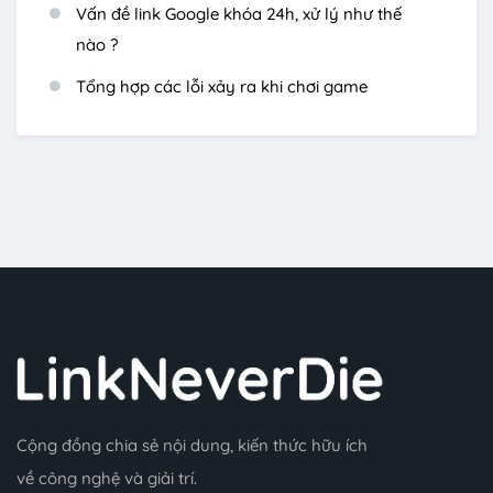
Vấn đề link Google khóa 24h, xử lý như thế
nào ?
Tổng hợp các lỗi xảy ra khi chơi game
Cộng đồng chia sẻ nội dung, kiến thức hữu ích
về công nghệ và giải trí.