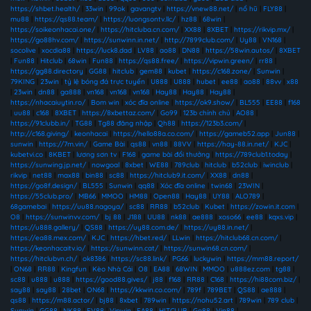
https://shbet.health/
|
33win
|
99ok
|
gavangtv
|
https://vnew88.net/
|
nổ hũ
|
FLY88
|
mu88
|
https://qs88.team/
|
https://luongsontv.llc/
|
hz88
|
68win
|
https://soikeonhacai.one/
|
https://hitcluba.cn.com/
|
XX88
|
8XBET
|
https://rikvip.mx/
|
https://go88hv.com/
|
https://sunwinn.in.net/
|
http://7899club.com/
|
Uy88
|
VN168
|
socolive
|
xocdia88
|
https://luck8.dad
|
LV88
|
ao88
|
DN88
|
https://58win.autos/
|
8XBET
|
Fun88
|
Hitclub
|
68win
|
Fun88
|
https://qs88.free/
|
https://vipwin.green/
|
rr88
|
https://gg88.directory
|
GG88
|
hitclub
|
gem88
|
kubet
|
https://c168.zone/
|
Sunwin
|
79KING
|
23win
|
tỷ lệ bóng đá trực tuyến
|
U888
|
U888
|
hubet
|
ee88
|
ao88
|
88vv
|
x88
|
23win
|
dn88
|
ga888
|
vn168
|
vn168
|
vn168
|
Hay88
|
Hay88
|
Hay88
|
https://nhacaiuytin.ro/
|
Bom win
|
xóc đĩa online
|
https://ok9.show/
|
BL555
|
EE88
|
f168
|
uu88
|
c168
|
8XBET
|
https://8xbettaz.com/
|
Go99
|
123b chính chủ
|
AO88
|
https://91clubb.in/
|
TG88
|
Tg88 đăng nhập
|
Qh88
|
https://123b3.com/
|
http://c168.giving/
|
keonhacai
|
https://hello88a.co.com/
|
https://gameb52.app
|
Jun88
|
sunwin
|
https://7m.vin/
|
Game Bài
|
qs88
|
vn88
|
88VV
|
https://hay-88.in.net/
|
KJC
|
kubetvi.co
|
8KBET
|
lương sơn tv
|
F168
|
game bài đổi thưởng
|
https://789club1.today
|
https://sunwing.jp.net/
|
nowgoal
|
8xbet
|
WE88
|
789club
|
hitclub
|
b52club
|
iwinclub
|
rikvip
|
net88
|
max88
|
bin88
|
sc88
|
https://hitclub9.it.com/
|
XX88
|
dn88
|
https://go8f.design/
|
BL555
|
Sunwin
|
qq88
|
Xóc đĩa online
|
twin68
|
23WIN
|
https://55club.pro/
|
MB66
|
MMOO
|
HM88
|
Open88
|
Hay88
|
UY88
|
ALO789
|
68gamebai
|
https://uu88.nagoya/
|
sc88
|
RR88
|
b52club
|
Kubet
|
https://zowin.it.com
|
O8
|
https://sunwinvv.com/
|
bj 88
|
J188
|
UU88
|
nk88
|
ae888
|
xoso66
|
ee88
|
kqxs.vip
|
https://u888.gallery/
|
QS88
|
https://uy88.com.de/
|
https://uy88.in.net/
|
https://ea88.mex.com/
|
KJC
|
https://hbet.red/
|
LLwin
|
https://hitclub68.cn.com/
|
https://keonhacaitv.io/
|
https://sunwinn.cat/
|
https://sunwin68.cn.com/
|
https://hitclubvn.ch/
|
ok8386
|
https://sc88.link/
|
PG66
|
luckywin
|
https://mm88.report/
|
ON68
|
RR88
|
Kingfun
|
Kèo Nhà Cái
|
O8
|
EA88
|
68WIN
|
MMOO
|
u888ez.com
|
tg88
|
sc88
|
u888
|
u888
|
https://good88.gives/
|
j88
|
f168
|
RR88
|
C168
|
https://hi88com.biz/
|
say88
|
say88
|
28bet
|
ON68
|
https://kkwin.co.com/
|
789f
|
789BET
|
QS88
|
ae888
|
qs88
|
https://m88.actor/
|
bj88
|
8xbet
|
789win
|
https://nohu52.art
|
789win
|
789 club
|
Sunwin
|
GG88
|
NK88
|
FV88
|
Vipwin
|
EA88
|
HITCLUB
|
Go88
|
Vin88
|