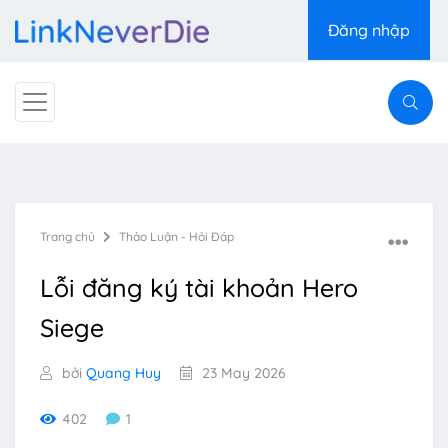
Đăng nhập
Trang chủ
Thảo Luận - Hỏi Đáp
Lỗi đăng ký tài khoản Hero
Siege
bởi
Quang Huy
23 May 2026
402
1