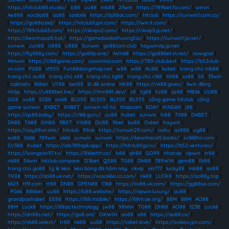
https://hitclub88.studio/
|
lc88
|
uu88
|
mb88
|
23win
|
https://789bet7a.com/
|
winvn
|
Ae888
|
xocdia88
|
ao88
|
sodo66
|
https://bj88ac.com/
|
hitclub
|
https://sunwin1.com.co/
|
https://go88a.bid/
|
https://hitclub1.jpn.com/
|
https://iwin.it.com/
|
https://789club63.com/
|
https://rikvipv2.com/
|
https://rikvip3.jp.net/
|
https://keonhacai5.hot/
|
https://gamebaidoithuong1.io/
|
https://sunwin1.jp.net/
|
sunwin
|
Jun88
|
U888
|
U888
|
Sunwin
|
go88com.club
|
haywinvip.jp.net
|
https://fly888y.com/
|
https://go88p.one/
|
iWin68
|
https://go88bet.in.net/
|
nowgoal
|
Mmwin
|
https://c168game.com/
|
zowinmoi.com
|
https://789-club.best
|
https://b52club-
vn.com
|
PG88
|
vf555
|
Fun88dangnhap.net
|
w88
|
w88
|
AU88
|
kubet
|
trang chủ mb88
|
trang chủ au88
|
trang chủ x88
|
trang chủ tg88
|
trang chủ c168
|
XX88
|
xx88
|
S8
|
33win
|
cakhiatv
|
8kbet
|
UY88
|
bet88
|
lô đề online
|
NK88
|
https://nk88.gives/
|
llwin đăng
nhập
|
https://u888bet.live/
|
https://mm88t.dev/
|
s8
|
tg88
|
hz88
|
qs88
|
MB66
|
UU88
|
GO8
|
uu88
|
SC88
|
on68
|
BL555
|
BL555
|
BL555
|
BL555
|
cổng game hitclub
|
cổng
game sunwin
|
8XBET
|
8XBET
|
sunwin nổ hũ
|
thapcam
|
8DAY
|
KING88
|
j88
|
https://qs88.baby/
|
https://c168.guru/
|
uu88
|
hubet
|
sunwin
|
hi88
|
TX88
|
DABET
|
DA88
|
TA88
|
SIN88
|
11BET
|
VIN88
|
DU88
|
9bet
|
bu88
|
Oxbet
|
haywin
|
https://say88vn.site/
|
hitclub
|
99ok
|
https://sunwin29.com/
|
nohu
|
az888
|
ug88
|
ea88
|
S666
|
789win
|
s666
|
sunwin
|
sunwin
|
https://keonhacai5.boats/
|
sv368hn.com
|
SV388
|
Kubet
|
https://alo789apk.app/
|
https://hitclub1.guru/
|
https://b52.ventures/
|
https://luongson117.tv/
|
https://8kbettt.co/
|
lv88
|
qh88
|
GO99
|
nhatvip
|
vipwin
|
tr88
|
nk88
|
56win
|
hitclub.compare
|
123bet
|
QS88
|
TG88
|
DN88
|
789WIN
|
gem88
|
fb88
|
trang chủ go88
|
tỷ lệ kèo
|
kèo bóng đá hôm nay
|
rikvip
|
vin777
|
lucky88
|
mb88
|
ao88
|
TK88
|
https://ao88.uk.net/
|
https://xoso66a.co.com/
|
nk88
|
LUCK8
|
https://ao88y.top
|
6623
|
H19.com
|
tt88
|
DN88
|
OPEN88
|
C168
|
https://xx88.uk.com/
|
https://gg88se.com/
|
PG66
|
88kbet
|
uu88
|
https://lc88.website/
|
https://vipwin.luxury/
|
au88
|
grandpashabet
|
EE88
|
https://88i.mobile/
|
https://88m.ae.org/
|
88M
|
88M
|
AO88
|
88M
|
Luck8
|
https://88aa.technology
|
jw88
|
98Win
|
TG88
|
DH88
|
AO88
|
123B
|
Luck8
|
https://dn88s.net/
|
https://go8.onl/
|
OKWIN
|
ao88
|
x88
|
https://ao88.cx/
|
https://nk88.select/
|
tr88
|
nk88
|
uu88
|
https://vsbet.love/
|
https://soikeo.jpn.com/
|