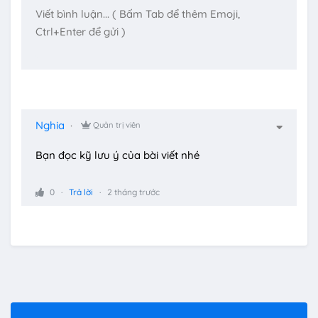
Nghia
Quản trị viên
Bạn đọc kỹ lưu ý của bài viết nhé
0
Trả lời
2 tháng trước