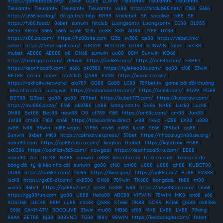
https://gamebai.ae.org/
|
23win
|
GG88
|
LLWIN
|
Tieulamtv
|
Tieulamtv
|
Tieulamtv
|
Tieulamtv
|
Tieulamtv
|
Tieulamtv
|
Tieulamtv
|
vu88
|
https://hitclub88.net/
|
C168
|
S666
|
https://s666.holiday/
|
đá gà trực tiếp
|
RR99
|
Vaidebet
|
S8
|
socolive
|
tk88
|
S8
|
https://fv88.food/
|
86bet
|
sunwin
|
hitclub
|
Luongsontv
|
Luongsontv
|
EE88
|
BL555
|
KK55
|
KK55
|
S666
|
s666
|
vip66
|
123b
|
ee88
|
XX8
|
AD88
|
UY88
|
UY88
|
https://s88.za.com/
|
https://hz88site.com
|
123b
|
sv388
|
qs88
|
https://vsbet.link/
|
onbet
|
https://febetvip.it.com/
|
RIKVIP
|
HITCLUB
|
GO88
|
SUNWIN
|
fabet
|
net88
|
mubet
|
AE888
|
AE888
|
o8
|
ON68
|
sunwin
|
uu88
|
88M
|
Sunwin
|
KO66
|
https://alahlyg.sa.com/
|
789win
|
https://on686.com/
|
https://on683.com/
|
F8BET
|
https://keonhacai5.com/
|
s666
|
ok8386
|
https://tylekeo88s.com/
|
qq88
|
c168
|
33win
|
BET88
|
nổ hũ
|
onbet
|
b52club
|
QS88
|
FV88
|
https://xoilac.movie/
|
https://rakhoitv.network/
|
alo789
|
GG88
|
Go88
|
LC88
|
789bet.tv
|
game bài đổi thưởng
|
kèo nhà cái 5
|
Luckywin
|
https://mobamonster.com/
|
https://on68i.com/
|
PG99
|
PG88
|
BET88
|
123bet
|
go88
|
go88
|
789bet
|
https://kubet773.com/
|
https://kubetqw.com/
|
https://mu886.pizza/
|
F168
|
ok8386
|
LX88
|
lương sơn tv
|
SV66
|
NK88
|
Luck8
|
Luck8
|
DN88
|
Bet88
|
Bet88
|
new88
|
O8
|
cf789
|
f168
|
https://on68c.com/
|
cm88
|
Jun88
|
JW88
|
cm88
|
F168
|
on68
|
https://taixiuonline.direct
|
w88
|
rikvip
|
HZ88
|
LX88
|
u888
|
jw88
|
lv88
|
98win
|
ml88.vegas
|
VIP66
|
mv66
|
ml88
|
luck8
|
S666
|
789bet
|
qq88
|
Sunwin
|
8kbet
|
MK8
|
https://cakhiatv.express/
|
39bet
|
https://nhacaiuytin88.ae.org/
|
nohu90 com
|
https://go88club.ru.com/
|
kingfun
|
thabet
|
https://kqbd.mx
|
PG88
|
ok8386
|
https://cakhiatv365.com/
|
nowgoal
|
https://keonhacai5.ru.com/
|
EE88
|
nohu90
|
7m
|
LUCK8
|
NK88
|
sunwin
|
u888
|
kèo nhà cái
|
tỷ lệ cá cược
|
trang cá độ
bóng đá
|
tỷ lệ kèo nhà cái
|
sunwin
|
go88
|
cf68
|
cm88
|
u888
|
u888
|
qh88
|
KUBET88
|
UU88
|
https://on682.com/
|
Na99
|
https://llwin.you/
|
https://gg88.you/
|
BJ88
|
SV888
|
luck8
|
https://gk88-z1.com/
|
ok8386
|
ON68
|
789win
|
TK688
|
bongdalu
|
fb88
|
m88
|
win55
|
86bet
|
https://go88v2.net/
|
qs88
|
GG88
|
lv88
|
https://new88pm.com/
|
On68
|
https://gg88fun.com
|
go88
|
U888
|
Hello88
|
ABC88
|
VIPWIN
|
78WIN
|
MK8
|
on68
|
s66
|
XOSO66
|
LUCK8
|
88M
|
uy88
|
mb88
|
QS88
|
ST666
|
DN88
|
GO99
|
KO66
|
QS88
|
ok8386
|
S666
|
CAKHIATV
|
SOCOLIVE
|
33win
|
mu88
|
MB66
|
cf68
|
MK8
|
LV88
|
LV88
|
79king
|
88AA
|
BET88
|
bj88
|
888VND
|
TG88
|
188V
|
98WIN
|
https://keobongda.com/
|
febet
|