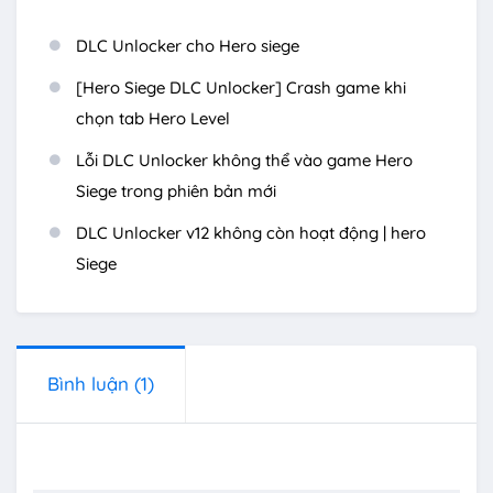
DLC Unlocker cho Hero siege
[Hero Siege DLC Unlocker] Crash game khi
chọn tab Hero Level
Lỗi DLC Unlocker không thể vào game Hero
Siege trong phiên bản mới
DLC Unlocker v12 không còn hoạt động | hero
Siege
Bình luận
(1)