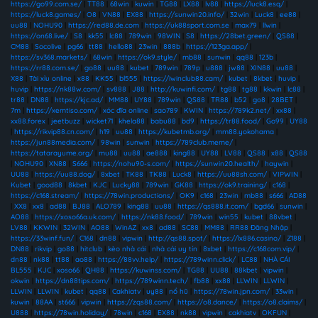
https://go99.com.se/
|
TT88
|
68win
|
kuwin
|
TG88
|
LX88
|
lv88
|
https://luck8.esq/
|
https://luck8.games/
|
O8
|
VN88
|
EX88
|
https://sunwin20.info/
|
32win
|
Luck8
|
ee88
|
uu88
|
NOHU90
|
https://red88.de.com
|
https://uk88sport.com.se
|
max79
|
llwin
|
https://on68.live/
|
S8
|
kk55
|
lc88
|
789win
|
98WIN
|
S8
|
https://28bet.green/
|
QS88
|
CM88
|
Socolive
|
pg66
|
tt88
|
hello88
|
23win
|
888b
|
https://123ga.app/
|
https://sv368.markets/
|
68win
|
https://ok9.style/
|
mb88
|
sunwin
|
qq88
|
123b
|
https://rr88.com.se/
|
go88
|
uu88
|
kubet
|
789win
|
789p
|
u888
|
jw88
|
XIN88
|
uu88
|
X88
|
Tài xỉu online
|
x88
|
KK55
|
bl555
|
https://iwinclub88.cam/
|
kubet
|
8kbet
|
huvip
|
huvip
|
https://nk88w.com/
|
sv888
|
J88
|
http://kuwinfi.com/
|
tg88
|
tg88
|
kkwin
|
lc88
|
tr88
|
DN88
|
https://kjc.ad/
|
MM88
|
UY88
|
789win
|
QS88
|
TR88
|
b52
|
go8
|
28BET
|
7m
|
https://xemtiso.com/
|
xóc đĩa online
|
sao789
|
KWIN
|
https://789k2.net/
|
xx88
|
xx88.forex
|
jeetbuzz
|
wicket71
|
khela88
|
babu88
|
bd9
|
https://tr88.food/
|
Go99
|
UY88
|
https://rikvip88.cn.com/
|
h19
|
uu88
|
https://kubetmb.org/
|
mm88.yokohama
|
https://jun88media.com/
|
98win
|
sunwin
|
https://789club.meme/
|
https://tatarayume.org/
|
mu88
|
uu88
|
ae888
|
king88
|
UY88
|
LV88
|
QS88
|
x88
|
QS88
|
NOHU90
|
XN88
|
S666
|
https://nohu90-s.com/
|
https://sunwin20.health/
|
haywin
|
UU88
|
https://uu88.dog/
|
8xbet
|
TK88
|
TK88
|
Luck8
|
https://uu88sh.com/
|
VIPWIN
|
Kubet
|
good88
|
8kbet
|
KJC
|
Lucky88
|
789win
|
GK88
|
https://ok9.training/
|
c168
|
https://c168.stream/
|
https://78win.productions/
|
OK9
|
c168
|
23win
|
mb88
|
s666
|
AD88
|
XX8
|
xx8
|
ad88
|
BJ88
|
ALO789
|
king88
|
uu88
|
https://qs888.it.com/
|
bgd66
|
sunwin
|
AO88
|
https://xoso66a.uk.com/
|
https://nk88.food/
|
789win
|
win55
|
kubet
|
88vbet
|
LV88
|
KKWIN
|
32WIN
|
AO88
|
WinAZ
|
xx8
|
ad88
|
SC88
|
MM88
|
RR88 Đăng Nhập
|
https://33winf.fun/
|
C168
|
dn88
|
vipwin
|
http://qs88.spot/
|
https://lx886.casino/
|
Z188
|
DN88
|
rikvip
|
go88
|
hitclub
|
kèo nhà cái
|
nhà cái uy tín
|
8xbet
|
https://c168com.vip/
|
dn88
|
nk88
|
tt88
|
ao88
|
https://88vv.help/
|
https://789winn.click/
|
LC88
|
NHÀ CÁI
BL555
|
KJC
|
xoso66
|
QH88
|
https://kuwinss.com/
|
TG88
|
UU88
|
88kbet
|
vipwin
|
okwin
|
https://dn88tips.com/
|
https://789winn.tech/
|
fb88
|
xx88
|
LLWIN
|
LLWIN
|
LLWIN
|
LLWIN
|
kubet
|
qq88
|
Cakhiatv
|
uy88
|
nổ hũ
|
https://78win.jpn.com/
|
33win
|
kuwin
|
88AA
|
st666
|
vipwin
|
https://zqs88.com/
|
https://o8.dance/
|
https://o8.claims/
|
U888
|
https://78win.holiday/
|
78win
|
c168
|
EX88
|
nk88
|
vipwin
|
cakhiatv
|
OKFUN
|