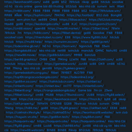
https://keonhacai95.com/
|
xx88
|
go88
|
b52
|
789club
|
rikvip
|
go88
|
hitclub
|
socolive
|
nổ hũ
|
tài xỉu online
|
game bài đổi thưởng
|
b52club
|
kèo nhà cái
|
sunwin
|
iwin
|
i9bet
|
https://rr88it.com/
|
FB88
|
FB88
|
FB88
|
FB88
|
FB88
|
b52
|
https://789clubze.win/
|
RR88
|
สล็อต
|
https://luphim.com/
|
79KING
|
https://kjc.football/
|
B52 club
|
Bong88
|
Sunwin
|
xem phim fun
|
ae888
|
CM88
|
https://88aa.actor/
|
https://b52club.money/
|
Max88
|
go88
|
https://keobongda.cafe/
|
uu88
|
KJC
|
https://luongsontv23.com/
|
https://cm88.vision/
|
open88
|
https://new88.market/
|
https://28bet.blue/
|
78Win
|
789club
|
7m
|
https://hi88c.com/
|
https://f8bet.dental/
|
go88
|
Socolive
|
F168
|
FB88
|
socolive1 com
|
https://thienhabet.ru.com/
|
E88
|
https://www.fly888.club/
|
hitclub
|
hitclub
|
https://mu88.help/
|
https://sunwinn.za.com/
|
https://go881.jp.net/
|
https://lodeonline.gb.net/
|
Nổ hũ
|
https://bom.win/
|
Ngonclub
|
f168
|
33win
|
https://bongdalu88.co/
|
kèo nhà cái
|
net88
|
iwinclub
|
manclub
|
GMNC
|
Nohu90
|
cm88
|
https://new88.movie/
|
https://go88club4.com/
|
MM88
|
Sanclub
|
https://bet88.graphics/
|
CM88
|
C168
|
79King
|
LLWIN
|
f168
|
https://2ok9.com/
|
sc88
|
iwinclub
|
https://banca.ac/
|
https://gamebai.work/
|
Jun88
|
sc88
|
OK9
|
cm88
|
nổ hũ
|
F168
|
79king
|
kèo nhà cái
|
gem88
|
https://tylekeo.green/
|
https://gamebaidoithuong.you/
|
f8bet
|
789BET
|
ALO789
|
F168
|
https://top10trangcacuocbongda.com/
|
https://lodeonline2.org/
|
https://go88vn.sa.com/
|
https://taihitclub.cn.com/
|
https://sshbet.io/
|
https://shbethi.com/
|
https://shbet.law/
|
nn777
|
https://shbetb0.com/
|
https://8kbet8.org/
|
https://trangcadobongda.bio/
|
Game bài
|
7m cn
|
23win
|
https://f8bet.luxury/
|
cm88
|
MU88
|
https://78wind.com/
|
UU88
|
https://fly88.select/
|
7M
|
tk88
|
https://o8.ninja/
|
https://keonhacai.cool/
|
https://7mcn.llc/
|
bj88
|
o8
|
okvip
|
https://ok9.property/
|
789WIN
|
OPEN88
|
GG88
|
78win.so
|
hitclub
|
sunwin
|
CM88
|
79king
|
https://hi88.me/
|
go88
|
https://fly88.green/
|
https://ok9bet.net/
|
EE88
|
nk88
|
https://cakhiatv.lifestyle/
|
https://cakhia03.tv/
|
https://keonhacai18.website/
|
iwin club
|
https://haywin-vn.site/
|
https://go88vn.tech/
|
https://say88vn.com/
|
f168
|
https://hoiquantv.vip/
|
https://hoiquantv.site/
|
https://hoiquantv.online/
|
Kèo Nhà Cái
|
https://fly88.gives/
|
cm88
|
Luck8
|
https://ok988.info/
|
jun88
|
nhà cái uy tín
|
kèo nhà
cái
|
https://new88.webcam/
|
BIN88
|
BIN88
|
Rikvip
|
B52club
|
789club
|
789club
|