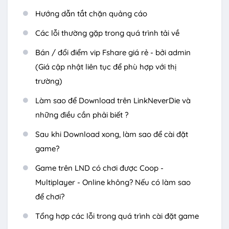
Hướng dẫn tắt chặn quảng cáo
Các lỗi thường gặp trong quá trình tải về
Bán / đổi điểm vip Fshare giá rẻ - bởi admin
(Giá cập nhật liên tục để phù hợp với thị
trường)
Làm sao để Download trên LinkNeverDie và
những điều cần phải biết ?
Sau khi Download xong, làm sao để cài đặt
game?
Game trên LND có chơi được Coop -
Multiplayer - Online không? Nếu có làm sao
để chơi?
Tổng hợp các lỗi trong quá trình cài đặt game